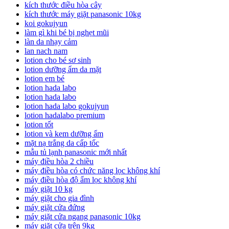
kích thước điều hòa cây
kích thước máy giặt panasonic 10kg
koi gokujyun
làm gì khi bé bị nghẹt mũi
làn da nhạy cảm
lan nach nam
lotion cho bé sơ sinh
lotion dưỡng ẩm da mặt
lotion em bé
lotion hada labo
lotion hada labo
lotion hada labo gokujyun
lotion hadalabo premium
lotion tốt
lotion và kem dưỡng ẩm
mặt nạ trắng da cấp tốc
mẫu tủ lạnh panasonic mới nhất
máy điều hòa 2 chiều
máy điều hòa có chức năng lọc không khí
máy điều hòa độ ẩm lọc không khí
máy giặt 10 kg
máy giặt cho gia đình
máy giặt cửa đứng
máy giặt cửa ngang panasonic 10kg
máy giặt cửa trên 9kg