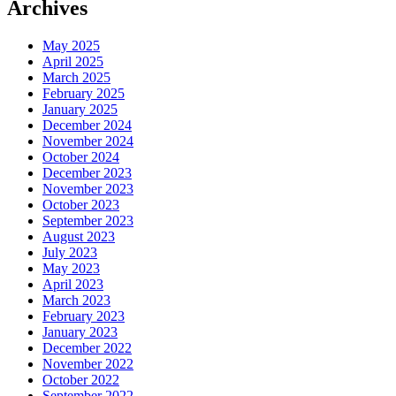
Archives
May 2025
April 2025
March 2025
February 2025
January 2025
December 2024
November 2024
October 2024
December 2023
November 2023
October 2023
September 2023
August 2023
July 2023
May 2023
April 2023
March 2023
February 2023
January 2023
December 2022
November 2022
October 2022
September 2022