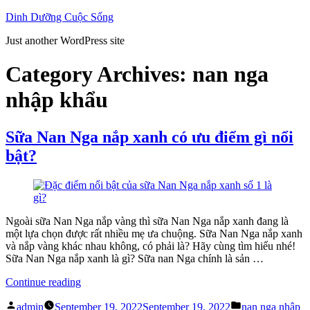
Skip
Dinh Dưỡng Cuộc Sống
to
Just another WordPress site
content
Category Archives:
nan nga
nhập khẩu
Sữa Nan Nga nắp xanh có ưu điểm gì nổi
bật?
Ngoài sữa Nan Nga nắp vàng thì sữa Nan Nga nắp xanh đang là
một lựa chọn được rất nhiều mẹ ưa chuộng. Sữa Nan Nga nắp xanh
và nắp vàng khác nhau không, có phải là? Hãy cùng tìm hiểu nhé!
Sữa Nan Nga nắp xanh là gì? Sữa nan Nga chính là sản …
“Sữa
Continue reading
Nan
Posted
Posted
Nga
admin
September 19, 2022
September 19, 2022
nan nga nhập