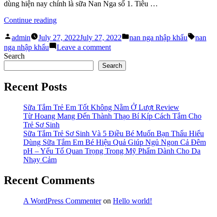
dùng hiện nay chính là sữa Nan Nga số 1. Tiêu …
“Gợi
Continue reading
ý
Posted
Posted
Tags:
sữa
admin
July 27, 2022
July 27, 2022
nan nga nhập khẩu
nan
by
in
tốt
on
nga nhập khẩu
Leave a comment
nên
Gợi
Search
dùng
ý
Search
cho
sữa
bé
tốt
Recent Posts
hiện
nên
nay:
dùng
sữa
cho
Sữa Tắm Trẻ Em Tốt Không Nằm Ở Lượt Review
Nan
bé
Từ Hoang Mang Đến Thành Thạo Bí Kíp Cách Tắm Cho
Nga
hiện
Trẻ Sơ Sinh
số
nay:
Sữa Tắm Trẻ Sơ Sinh Và 5 Điều Bé Muốn Bạn Thấu Hiểu
1
sữa
Dùng Sữa Tắm Em Bé Hiệu Quả Giúp Ngủ Ngon Cả Đêm
￼”
Nan
pH – Yếu Tố Quan Trọng Trong Mỹ Phẩm Dành Cho Da
Nga
Nhạy Cảm
số
1
Recent Comments
￼
A WordPress Commenter
on
Hello world!