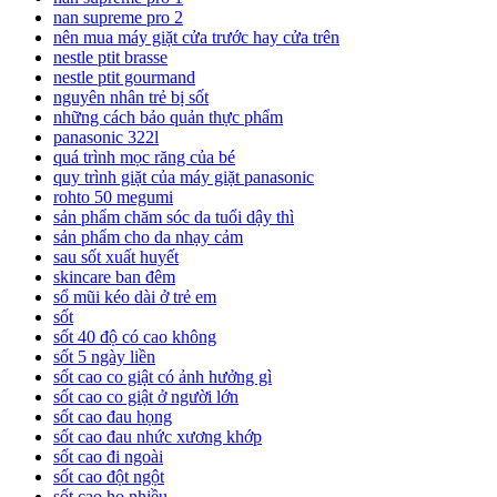
nan supreme pro 2
nên mua máy giặt cửa trước hay cửa trên
nestle ptit brasse
nestle ptit gourmand
nguyên nhân trẻ bị sốt
những cách bảo quản thực phẩm
panasonic 322l
quá trình mọc răng của bé
quy trình giặt của máy giặt panasonic
rohto 50 megumi
sản phẩm chăm sóc da tuổi dậy thì
sản phẩm cho da nhạy cảm
sau sốt xuất huyết
skincare ban đêm
sổ mũi kéo dài ở trẻ em
sốt
sốt 40 độ có cao không
sốt 5 ngày liền
sốt cao co giật có ảnh hưởng gì
sốt cao co giật ở người lớn
sốt cao đau họng
sốt cao đau nhức xương khớp
sốt cao đi ngoài
sốt cao đột ngột
sốt cao ho nhiều