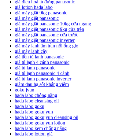
giá điều hoà tủ đứng panasonic
giá lotion hada labo
giá máy giặt 9kg panasonic
giá máy giặt panasonic
giá máy giặt panasonic 10kg cửa ngang
giá máy giặt panasonic 9kg cửa trên
giá máy giặt panasonic cửa trước
giá máy giặt panasonic inverter
giá máy lạnh âm trần nối ống gió
giá máy lạnh cây
giá tiền tủ lạnh panasonic
giá tủ lạnh 4 cánh panasonic
giá tủ lạnh panasonic
giá tủ lạnh panasonic 4 cánh
giá tủ lạnh panasonic inverter
giảm đau hạ sốt kháng viêm
goku jyun
hada labo chống nắng
hada labo cleansing oil
hada labo goku
hada labo gokujyun
hada labo gokujyun cleansing oil
hada labo gokujyun lotion
hada labo kem chống nắng
hada labo lotion giá