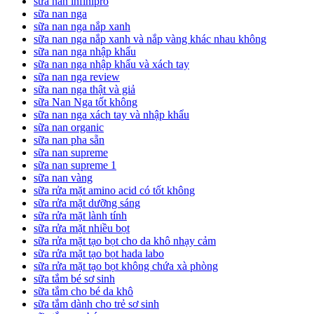
sữa nan infinipro
sữa nan nga
sữa nan nga nắp xanh
sữa nan nga nắp xanh và nắp vàng khác nhau không
sữa nan nga nhập khẩu
sữa nan nga nhập khẩu và xách tay
sữa nan nga review
sữa nan nga thật và giả
sữa Nan Nga tốt không
sữa nan nga xách tay và nhập khẩu
sữa nan organic
sữa nan pha sẵn
sữa nan supreme
sữa nan supreme 1
sữa nan vàng
sữa rửa mặt amino acid có tốt không
sữa rửa mặt dưỡng sáng
sữa rửa mặt lành tính
sữa rửa mặt nhiều bọt
sữa rửa mặt tạo bọt cho da khô nhạy cảm
sữa rửa mặt tạo bọt hada labo
sữa rửa mặt tạo bọt không chứa xà phòng
sữa tắm bé sơ sinh
sữa tắm cho bé da khô
sữa tắm dành cho trẻ sơ sinh