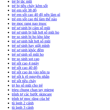
trẻ bị tắc mũi
trẻ bị tiêu chảy kèm sốt
trẻ em sốt 38 độ
trẻ em sốt cao 40 độ nên làm gì
trẻ em sốt cao thì làm thế nào
tre moc rang nao truoc
trẻ sơ sinh bị cảm sổ mũi
trẻ sơ sinh bị hắt hơi sổ mũi ho
tre so sinh bi ho kho khe
trẻ sơ sinh hắt hơi sổ mũi
trẻ sơ sinh hay giật mình
trẻ sơ sinh khóc đêm
trẻ sơ sinh sổ mũi ho
tre so sinh sot cao
trẻ sốt cao 4 ngày
trẻ sốt cao 40 độ
trẻ sốt cao ăn vào nôn ra
trẻ sốt k rõ nguyên nhân
trẻ sốt tiêu chảy
trị ho sổ mũi cho trẻ
trieu chung chan tay mieng
trình tự các bước skincare
trình tự mọc răng của bé
tủ lạnh 2 cánh
tủ lạnh 3 cánh