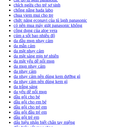
chích ngừa cho trẻ sơ sinh
chống nắng hada labo
chua viem mui cho tre
chức năng econavi của tủ lạnh panasonic
có nên mua máy giặt panasonic không
công dụng của aloe vera
cúm a sốt bao nhiêu độ
da dầu mụn nhạy cảm
da mẫn cảm
da mặt nhạy cảm
da mặt sáng mịn tự nhiên
da mặt yếu dễ nổi mụn
da mụn nhạy cảm
da nhạy cảm
da nhạy cảm nên dùng kem dưỡng gì
da nhạy cảm nên dùng kem gì
da trắng sáng
da yếu dễ nổi mụn
dầu gội cho bé
dầu gội cho em bé
dầu gội cho trẻ em
dầu gội đầu trẻ em
dầu gội trẻ em
dấu hiệu nhận biết chân tay miệng