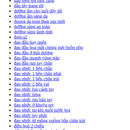
dấu hiệu sốt mọc răng
dầu tẩy trang tốt
dưỡng ẩm cho tuổi dậy thì
dưỡng ẩm sáng da
duong da toan than sau sinh
dưỡng sáng an toàn
dưỡng sáng lành tính
đạm a2
đau đầu hay quên
đau đầu hoa mắt chóng mặt buồn nôn
đau đầu ở thái dương
đau đầu quanh vùng trán
đau đầu run tay chân
đau nhức 1 bên chân
đau nhức 1 bên chân phải
đau nhức 1 bên chân trái
đau nhức 2 bên vai
đau nhức hai cánh tay
đau nhức lưng
đau nhức mu bàn tay
đau nhức ở khuỷu tay
đau nhức tai khi nuốt nước bọt
đau nhức tay phải
đau nhức từ mông xuống bắp chân trái
điều hoà 2 chiều