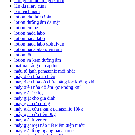
làm gì khi bé bị nghẹt mũi
làn da nhạy cảm
lan nach nam
lotion cho bé sơ sinh
lotion dưỡng ẩm da mặt
lotion em bé
lotion hada labo
lotion hada labo
lotion hada labo gokujyun
lotion hadalabo premium
lotion tốt
lotion và kem dưỡng ẩm
mặt nạ trắng da cấp tốc
mẫu tủ lạnh panasonic mới nhất
máy điều hòa 2 chiều
máy điều hòa có chức năng lọc không khí
máy điều hòa độ ẩm lọc không khí
máy giặt 10 kg
máy giặt cho gia đình
máy giặt cửa đứng
máy giặt cửa ngang panasonic 10kg
máy giặt cửa trên 9kg
máy giặt inverter
máy giặt loại nào tiết kiệm điện nước
máy giặt lồng ngang panasonic