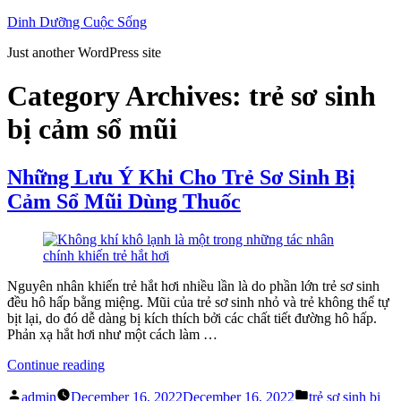
Skip
Dinh Dưỡng Cuộc Sống
to
Just another WordPress site
content
Category Archives:
trẻ sơ sinh
bị cảm sổ mũi
Những Lưu Ý Khi Cho Trẻ Sơ Sinh Bị
Cảm Sổ Mũi Dùng Thuốc
Nguyên nhân khiến trẻ hắt hơi nhiều lần là do phần lớn trẻ sơ sinh
đều hô hấp bằng miệng. Mũi của trẻ sơ sinh nhỏ và trẻ không thể tự
bịt lại, do đó dễ dàng bị kích thích bởi các chất tiết đường hô hấp.
Phản xạ hắt hơi như một cách làm …
“Những
Continue reading
Lưu
Posted
Posted
Ý
admin
December 16, 2022
December 16, 2022
trẻ sơ sinh bị