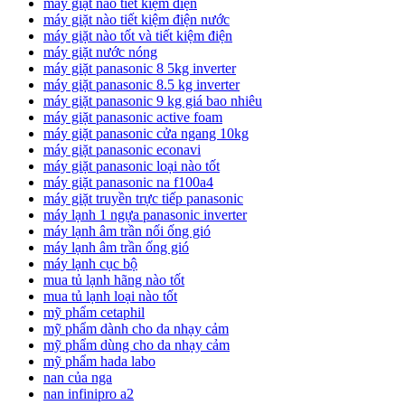
máy giặt nào tiết kiệm điện
máy giặt nào tiết kiệm điện nước
máy giặt nào tốt và tiết kiệm điện
máy giặt nước nóng
máy giặt panasonic 8 5kg inverter
máy giặt panasonic 8.5 kg inverter
máy giặt panasonic 9 kg giá bao nhiêu
máy giặt panasonic active foam
máy giặt panasonic cửa ngang 10kg
máy giặt panasonic econavi
máy giặt panasonic loại nào tốt
máy giặt panasonic na f100a4
máy giặt truyền trực tiếp panasonic
máy lạnh 1 ngựa panasonic inverter
máy lạnh âm trần nối ống gió
máy lạnh âm trần ống gió
máy lạnh cục bộ
mua tủ lạnh hãng nào tốt
mua tủ lạnh loại nào tốt
mỹ phẩm cetaphil
mỹ phẩm dành cho da nhạy cảm
mỹ phẩm dùng cho da nhạy cảm
mỹ phẩm hada labo
nan của nga
nan infinipro a2