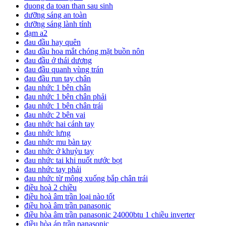
duong da toan than sau sinh
dưỡng sáng an toàn
dưỡng sáng lành tính
đạm a2
đau đầu hay quên
đau đầu hoa mắt chóng mặt buồn nôn
đau đầu ở thái dương
đau đầu quanh vùng trán
đau đầu run tay chân
đau nhức 1 bên chân
đau nhức 1 bên chân phải
đau nhức 1 bên chân trái
đau nhức 2 bên vai
đau nhức hai cánh tay
đau nhức lưng
đau nhức mu bàn tay
đau nhức ở khuỷu tay
đau nhức tai khi nuốt nước bọt
đau nhức tay phải
đau nhức từ mông xuống bắp chân trái
điều hoà 2 chiều
điều hoà âm trần loại nào tốt
điều hoà âm trần panasonic
điều hòa âm trần panasonic 24000btu 1 chiều inverter
điều hòa áp trần panasonic