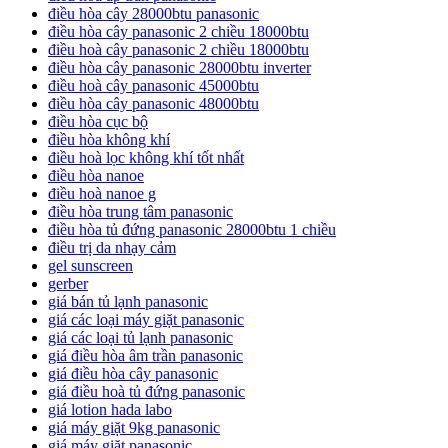
điều hòa cây 28000btu panasonic
điều hòa cây panasonic 2 chiều 18000btu
điều hoà cây panasonic 2 chiều 18000btu
điều hòa cây panasonic 28000btu inverter
điều hoà cây panasonic 45000btu
điều hòa cây panasonic 48000btu
điều hòa cục bộ
điều hòa không khí
điều hoà lọc không khí tốt nhất
điều hòa nanoe
điều hoà nanoe g
điều hòa trung tâm panasonic
điều hòa tủ đứng panasonic 28000btu 1 chiều
điều trị da nhạy cảm
gel sunscreen
gerber
giá bán tủ lạnh panasonic
giá các loại máy giặt panasonic
giá các loại tủ lạnh panasonic
giá điều hòa âm trần panasonic
giá điều hòa cây panasonic
giá điều hoà tủ đứng panasonic
giá lotion hada labo
giá máy giặt 9kg panasonic
giá máy giặt panasonic