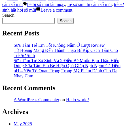
by
in
Tags:
Khi
cảm sổ mũi
bé bị sổ mũi lâu ngày
,
trẻ sơ sinh bị cảm sổ mũi
,
trẻ sơ
Cho
on
sinh hắt hơi sổ mũi
Leave a comment
Trẻ
Những
Search
Sơ
Lưu
Search
Sinh
Ý
Bị
Khi
Recent Posts
Cảm
Cho
Sổ
Trẻ
Mũi
Sơ
Sữa Tắm Trẻ Em Tốt Không Nằm Ở Lượt Review
Dùng
Sinh
Từ Hoang Mang Đến Thành Thạo Bí Kíp Cách Tắm Cho
Thuốc”
Bị
Trẻ Sơ Sinh
Cảm
Sữa Tắm Trẻ Sơ Sinh Và 5 Điều Bé Muốn Bạn Thấu Hiểu
Sổ
Dùng Sữa Tắm Em Bé Hiệu Quả Giúp Ngủ Ngon Cả Đêm
Mũi
pH – Yếu Tố Quan Trọng Trong Mỹ Phẩm Dành Cho Da
Dùng
Nhạy Cảm
Thuốc
Recent Comments
A WordPress Commenter
on
Hello world!
Archives
May 2025