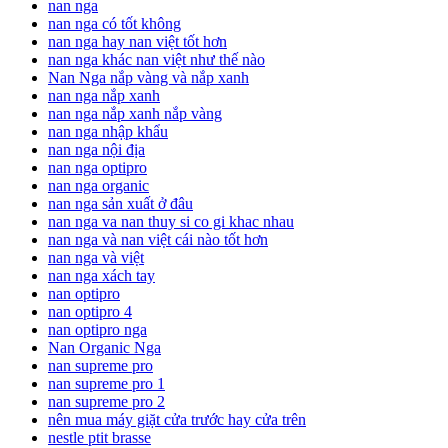
nan nga
nan nga có tốt không
nan nga hay nan việt tốt hơn
nan nga khác nan việt như thế nào
Nan Nga nắp vàng và nắp xanh
nan nga nắp xanh
nan nga nắp xanh nắp vàng
nan nga nhập khẩu
nan nga nội địa
nan nga optipro
nan nga organic
nan nga sản xuất ở đâu
nan nga va nan thuy si co gi khac nhau
nan nga và nan việt cái nào tốt hơn
nan nga và việt
nan nga xách tay
nan optipro
nan optipro 4
nan optipro nga
Nan Organic Nga
nan supreme pro
nan supreme pro 1
nan supreme pro 2
nên mua máy giặt cửa trước hay cửa trên
nestle ptit brasse