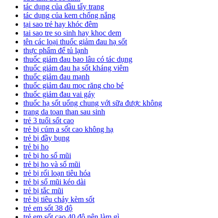
tác dụng của dầu tẩy trang
tác dụng của kem chống nắng
tại sao trẻ hay khóc đêm
tai sao tre so sinh hay khoc dem
tên các loại thuốc giảm đau hạ sốt
thực phẩm để tủ lạnh
thuốc giảm đau bao lâu có tác dụng
thuốc giảm đau hạ sốt kháng viêm
thuốc giảm đau mạnh
thuốc giảm đau mọc răng cho bé
thuốc giảm đau vai gáy
thuốc hạ sốt uống chung với sữa được không
trang da toan than sau sinh
trẻ 3 tuổi sốt cao
trẻ bị cúm a sốt cao không hạ
trẻ bị đầy bụng
trẻ bị ho
trẻ bị ho sổ mũi
trẻ bị ho và sổ mũi
trẻ bị rối loạn tiêu hóa
trẻ bị sổ mũi kéo dài
trẻ bị tắc mũi
trẻ bị tiêu chảy kèm sốt
trẻ em sốt 38 độ
trẻ em sốt cao 40 độ nên làm gì