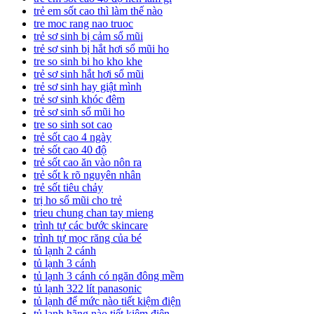
trẻ em sốt cao thì làm thế nào
tre moc rang nao truoc
trẻ sơ sinh bị cảm sổ mũi
trẻ sơ sinh bị hắt hơi sổ mũi ho
tre so sinh bi ho kho khe
trẻ sơ sinh hắt hơi sổ mũi
trẻ sơ sinh hay giật mình
trẻ sơ sinh khóc đêm
trẻ sơ sinh sổ mũi ho
tre so sinh sot cao
trẻ sốt cao 4 ngày
trẻ sốt cao 40 độ
trẻ sốt cao ăn vào nôn ra
trẻ sốt k rõ nguyên nhân
trẻ sốt tiêu chảy
trị ho sổ mũi cho trẻ
trieu chung chan tay mieng
trình tự các bước skincare
trình tự mọc răng của bé
tủ lạnh 2 cánh
tủ lạnh 3 cánh
tủ lạnh 3 cánh có ngăn đông mềm
tủ lạnh 322 lít panasonic
tủ lạnh để mức nào tiết kiệm điện
tủ lạnh hãng nào tiết kiệm điện