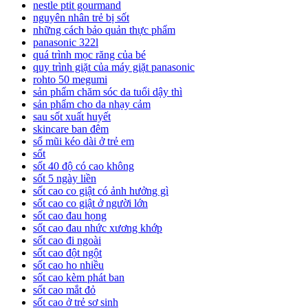
nestle ptit gourmand
nguyên nhân trẻ bị sốt
những cách bảo quản thực phẩm
panasonic 322l
quá trình mọc răng của bé
quy trình giặt của máy giặt panasonic
rohto 50 megumi
sản phẩm chăm sóc da tuổi dậy thì
sản phẩm cho da nhạy cảm
sau sốt xuất huyết
skincare ban đêm
sổ mũi kéo dài ở trẻ em
sốt
sốt 40 độ có cao không
sốt 5 ngày liền
sốt cao co giật có ảnh hưởng gì
sốt cao co giật ở người lớn
sốt cao đau họng
sốt cao đau nhức xương khớp
sốt cao đi ngoài
sốt cao đột ngột
sốt cao ho nhiều
sốt cao kèm phát ban
sốt cao mắt đỏ
sốt cao ở trẻ sơ sinh