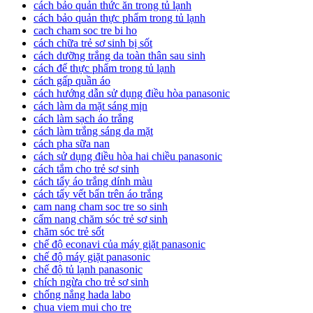
cách bảo quản thức ăn trong tủ lạnh
cách bảo quản thực phẩm trong tủ lạnh
cach cham soc tre bi ho
cách chữa trẻ sơ sinh bị sốt
cách dưỡng trắng da toàn thân sau sinh
cách để thực phẩm trong tủ lạnh
cách gấp quần áo
cách hướng dẫn sử dụng điều hòa panasonic
cách làm da mặt sáng mịn
cách làm sạch áo trắng
cách làm trắng sáng da mặt
cách pha sữa nan
cách sử dụng điều hòa hai chiều panasonic
cách tắm cho trẻ sơ sinh
cách tẩy áo trắng dính màu
cách tẩy vết bẩn trên áo trắng
cam nang cham soc tre so sinh
cẩm nang chăm sóc trẻ sơ sinh
chăm sóc trẻ sốt
chế độ econavi của máy giặt panasonic
chế độ máy giặt panasonic
chế độ tủ lạnh panasonic
chích ngừa cho trẻ sơ sinh
chống nắng hada labo
chua viem mui cho tre