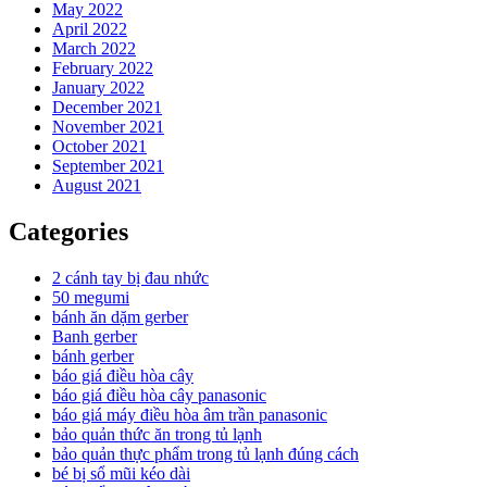
May 2022
April 2022
March 2022
February 2022
January 2022
December 2021
November 2021
October 2021
September 2021
August 2021
Categories
2 cánh tay bị đau nhức
50 megumi
bánh ăn dặm gerber
Banh gerber
bánh gerber
báo giá điều hòa cây
báo giá điều hòa cây panasonic
báo giá máy điều hòa âm trần panasonic
bảo quản thức ăn trong tủ lạnh
bảo quản thực phẩm trong tủ lạnh đúng cách
bé bị sổ mũi kéo dài