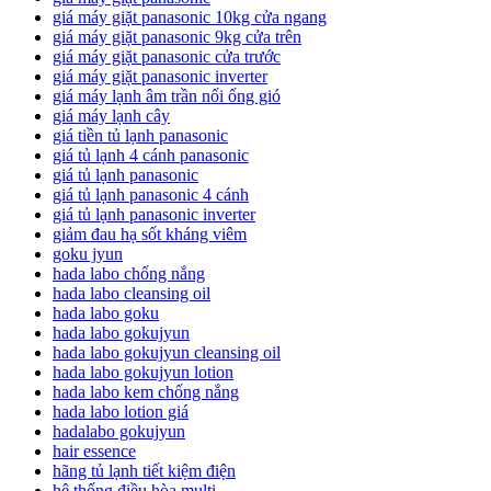
giá máy giặt panasonic 10kg cửa ngang
giá máy giặt panasonic 9kg cửa trên
giá máy giặt panasonic cửa trước
giá máy giặt panasonic inverter
giá máy lạnh âm trần nối ống gió
giá máy lạnh cây
giá tiền tủ lạnh panasonic
giá tủ lạnh 4 cánh panasonic
giá tủ lạnh panasonic
giá tủ lạnh panasonic 4 cánh
giá tủ lạnh panasonic inverter
giảm đau hạ sốt kháng viêm
goku jyun
hada labo chống nắng
hada labo cleansing oil
hada labo goku
hada labo gokujyun
hada labo gokujyun cleansing oil
hada labo gokujyun lotion
hada labo kem chống nắng
hada labo lotion giá
hadalabo gokujyun
hair essence
hãng tủ lạnh tiết kiệm điện
hệ thống điều hòa multi