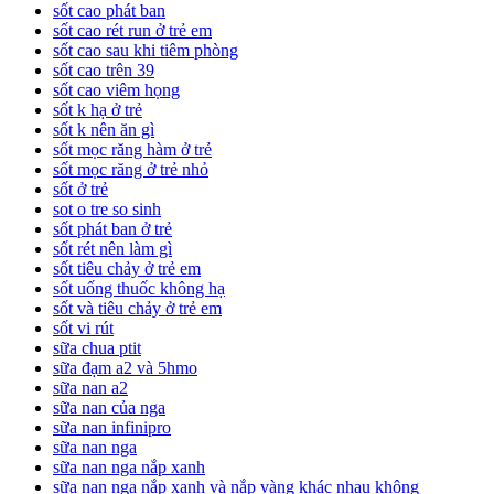
sốt cao phát ban
sốt cao rét run ở trẻ em
sốt cao sau khi tiêm phòng
sốt cao trên 39
sốt cao viêm họng
sốt k hạ ở trẻ
sốt k nên ăn gì
sốt mọc răng hàm ở trẻ
sốt mọc răng ở trẻ nhỏ
sốt ở trẻ
sot o tre so sinh
sốt phát ban ở trẻ
sốt rét nên làm gì
sốt tiêu chảy ở trẻ em
sốt uống thuốc không hạ
sốt và tiêu chảy ở trẻ em
sốt vi rút
sữa chua ptit
sữa đạm a2 và 5hmo
sữa nan a2
sữa nan của nga
sữa nan infinipro
sữa nan nga
sữa nan nga nắp xanh
sữa nan nga nắp xanh và nắp vàng khác nhau không