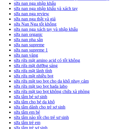
sữa nan nga nhập khẩu
sữa nan nga nhập khẩu và xách tay
sữa nan nga review
sữa nan nga thật và giả
sữa Nan Nga tốt không
sữa nan nga xách tay và nhập khẩu
sữa nan organic
sữa nan pha sẵn
sữa nan supreme
sữa nan supreme 1
sữa nan vàng
sữa rửa mặt amino acid có tốt không
sữa rửa mặt dưỡng sáng
sữa rửa mặt lành tính
sữa rửa mặt nhiều bọt
sữa rửa mặt tạo bọt cho da khô nhạy cảm
sữa rửa mặt tạo bọt hada labo
sữa rửa mặt tạo bọt không chứa xà phòng
sữa tắm bé sơ sinh
sữa tắm cho bé da khô
sữa tắm dành cho trẻ sơ sinh
sữa tắm em bé
sữa tắm nào tốt cho trẻ sơ sinh
sữa tắm trẻ em
sữa tắm trẻ sơ sinh