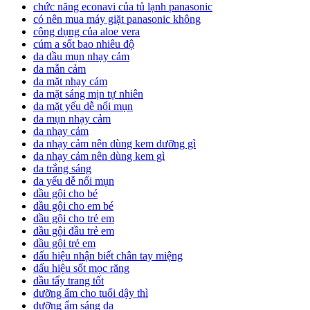
chức năng econavi của tủ lạnh panasonic
có nên mua máy giặt panasonic không
công dụng của aloe vera
cúm a sốt bao nhiêu độ
da dầu mụn nhạy cảm
da mẫn cảm
da mặt nhạy cảm
da mặt sáng mịn tự nhiên
da mặt yếu dễ nổi mụn
da mụn nhạy cảm
da nhạy cảm
da nhạy cảm nên dùng kem dưỡng gì
da nhạy cảm nên dùng kem gì
da trắng sáng
da yếu dễ nổi mụn
dầu gội cho bé
dầu gội cho em bé
dầu gội cho trẻ em
dầu gội đầu trẻ em
dầu gội trẻ em
dấu hiệu nhận biết chân tay miệng
dấu hiệu sốt mọc răng
dầu tẩy trang tốt
dưỡng ẩm cho tuổi dậy thì
dưỡng ẩm sáng da