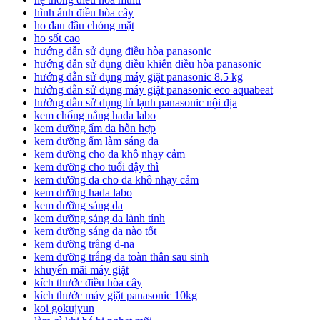
hình ảnh điều hòa cây
ho đau đầu chóng mặt
ho sốt cao
hướng dẫn sử dụng điều hòa panasonic
hướng dẫn sử dụng điều khiển điều hòa panasonic
hướng dẫn sử dụng máy giặt panasonic 8.5 kg
hướng dẫn sử dụng máy giặt panasonic eco aquabeat
hướng dẫn sử dụng tủ lạnh panasonic nội địa
kem chống nắng hada labo
kem dưỡng ẩm da hỗn hợp
kem dưỡng ẩm làm sáng da
kem dưỡng cho da khô nhạy cảm
kem dưỡng cho tuổi dậy thì
kem dưỡng da cho da khô nhạy cảm
kem dưỡng hada labo
kem dưỡng sáng da
kem dưỡng sáng da lành tính
kem dưỡng sáng da nào tốt
kem dưỡng trắng d-na
kem dưỡng trắng da toàn thân sau sinh
khuyến mãi máy giặt
kích thước điều hòa cây
kích thước máy giặt panasonic 10kg
koi gokujyun