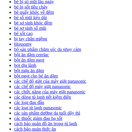
bé bị sổ mũi lâu ngày
bé bị sốt tiêu chảy
bé quấy khóc về đêm
bé sổ mũi kéo dài
bé sơ sinh khóc đêm
bé sơ sinh sổ mũi
bé sốt cao
bị tay chân miệng
blossomy
bộ sản phẩm chăm sóc da nhạy cảm
bột ăn dặm cerelac
bột ăn dặm ngọt
bọt dịu lành
bột mặn ăn dặm
bột ngọt cho bé ăn dặm
các chế độ giặt của máy giặt panasonic
các chế độ máy giặt panasonic
các chức năng của máy giặt panasonic
các dòng tủ lạnh tiết kiệm điện
các loại đau đầu
các loại tủ lạnh panasonic
các sản phẩm dưỡng da tuổi dậy thì
các thuốc giảm đau hạ sốt
cách bảo quản đồ ăn trong tủ lạnh
cách bảo quản thức ăn