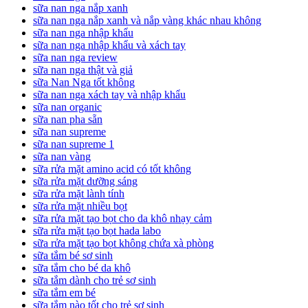
sữa nan nga nắp xanh
sữa nan nga nắp xanh và nắp vàng khác nhau không
sữa nan nga nhập khẩu
sữa nan nga nhập khẩu và xách tay
sữa nan nga review
sữa nan nga thật và giả
sữa Nan Nga tốt không
sữa nan nga xách tay và nhập khẩu
sữa nan organic
sữa nan pha sẵn
sữa nan supreme
sữa nan supreme 1
sữa nan vàng
sữa rửa mặt amino acid có tốt không
sữa rửa mặt dưỡng sáng
sữa rửa mặt lành tính
sữa rửa mặt nhiều bọt
sữa rửa mặt tạo bọt cho da khô nhạy cảm
sữa rửa mặt tạo bọt hada labo
sữa rửa mặt tạo bọt không chứa xà phòng
sữa tắm bé sơ sinh
sữa tắm cho bé da khô
sữa tắm dành cho trẻ sơ sinh
sữa tắm em bé
sữa tắm nào tốt cho trẻ sơ sinh