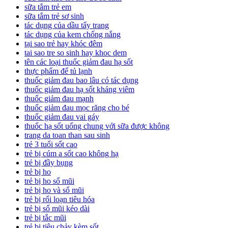
sữa tắm trẻ em
sữa tắm trẻ sơ sinh
tác dụng của dầu tẩy trang
tác dụng của kem chống nắng
tại sao trẻ hay khóc đêm
tai sao tre so sinh hay khoc dem
tên các loại thuốc giảm đau hạ sốt
thực phẩm để tủ lạnh
thuốc giảm đau bao lâu có tác dụng
thuốc giảm đau hạ sốt kháng viêm
thuốc giảm đau mạnh
thuốc giảm đau mọc răng cho bé
thuốc giảm đau vai gáy
thuốc hạ sốt uống chung với sữa được không
trang da toan than sau sinh
trẻ 3 tuổi sốt cao
trẻ bị cúm a sốt cao không hạ
trẻ bị đầy bụng
trẻ bị ho
trẻ bị ho sổ mũi
trẻ bị ho và sổ mũi
trẻ bị rối loạn tiêu hóa
trẻ bị sổ mũi kéo dài
trẻ bị tắc mũi
trẻ bị tiêu chảy kèm sốt