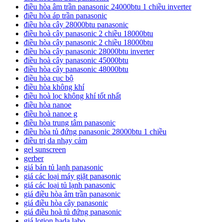
điều hòa âm trần panasonic 24000btu 1 chiều inverter
điều hòa áp trần panasonic
điều hòa cây 28000btu panasonic
điều hoà cây panasonic 2 chiều 18000btu
điều hòa cây panasonic 2 chiều 18000btu
điều hòa cây panasonic 28000btu inverter
điều hoà cây panasonic 45000btu
điều hòa cây panasonic 48000btu
điều hòa cục bộ
điều hòa không khí
điều hoà lọc không khí tốt nhất
điều hòa nanoe
điều hoà nanoe g
điều hòa trung tâm panasonic
điều hòa tủ đứng panasonic 28000btu 1 chiều
điều trị da nhạy cảm
gel sunscreen
gerber
giá bán tủ lạnh panasonic
giá các loại máy giặt panasonic
giá các loại tủ lạnh panasonic
giá điều hòa âm trần panasonic
giá điều hòa cây panasonic
giá điều hoà tủ đứng panasonic
giá lotion hada labo