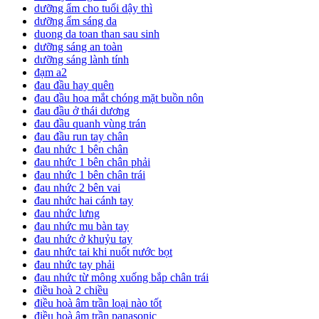
dưỡng ẩm cho tuổi dậy thì
dưỡng ẩm sáng da
duong da toan than sau sinh
dưỡng sáng an toàn
dưỡng sáng lành tính
đạm a2
đau đầu hay quên
đau đầu hoa mắt chóng mặt buồn nôn
đau đầu ở thái dương
đau đầu quanh vùng trán
đau đầu run tay chân
đau nhức 1 bên chân
đau nhức 1 bên chân phải
đau nhức 1 bên chân trái
đau nhức 2 bên vai
đau nhức hai cánh tay
đau nhức lưng
đau nhức mu bàn tay
đau nhức ở khuỷu tay
đau nhức tai khi nuốt nước bọt
đau nhức tay phải
đau nhức từ mông xuống bắp chân trái
điều hoà 2 chiều
điều hoà âm trần loại nào tốt
điều hoà âm trần panasonic