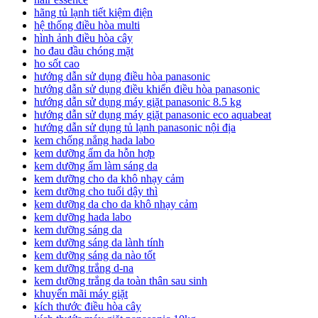
hãng tủ lạnh tiết kiệm điện
hệ thống điều hòa multi
hình ảnh điều hòa cây
ho đau đầu chóng mặt
ho sốt cao
hướng dẫn sử dụng điều hòa panasonic
hướng dẫn sử dụng điều khiển điều hòa panasonic
hướng dẫn sử dụng máy giặt panasonic 8.5 kg
hướng dẫn sử dụng máy giặt panasonic eco aquabeat
hướng dẫn sử dụng tủ lạnh panasonic nội địa
kem chống nắng hada labo
kem dưỡng ẩm da hỗn hợp
kem dưỡng ẩm làm sáng da
kem dưỡng cho da khô nhạy cảm
kem dưỡng cho tuổi dậy thì
kem dưỡng da cho da khô nhạy cảm
kem dưỡng hada labo
kem dưỡng sáng da
kem dưỡng sáng da lành tính
kem dưỡng sáng da nào tốt
kem dưỡng trắng d-na
kem dưỡng trắng da toàn thân sau sinh
khuyến mãi máy giặt
kích thước điều hòa cây