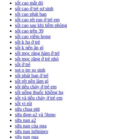
sốt cao mắt đỏ
sốt cao ở trẻ sơ sinh
sốt cao phát ban
sốt cao rét run ở trẻ em
sốt cao sau khi tiêm phòng
sốt cao trên 39
sốt cao viêm họng
sốt k hạ ở trẻ
sốt k nên ăn gì
sốt mọc răng hàm ở trẻ
sốt mọc răng ở trẻ nhỏ
sốt ở trẻ
sot o tre so sinh
sốt phát ban ở trẻ
sốt rét nên làm gì
sốt tiêu chảy ở trẻ em
sốt uống thuốc không hạ
sốt và tiêu chảy ở trẻ em
sốt vi rút
sữa chua ptit
sữa đạm a2 và 5hmo
sữa nan a2
sữa nan của nga
sữa nan infinipro
sữa nan nga