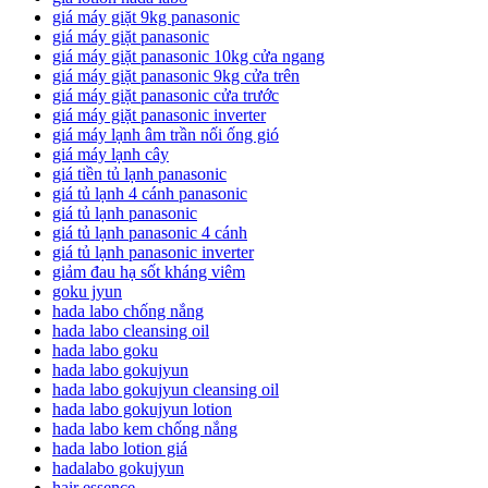
giá máy giặt 9kg panasonic
giá máy giặt panasonic
giá máy giặt panasonic 10kg cửa ngang
giá máy giặt panasonic 9kg cửa trên
giá máy giặt panasonic cửa trước
giá máy giặt panasonic inverter
giá máy lạnh âm trần nối ống gió
giá máy lạnh cây
giá tiền tủ lạnh panasonic
giá tủ lạnh 4 cánh panasonic
giá tủ lạnh panasonic
giá tủ lạnh panasonic 4 cánh
giá tủ lạnh panasonic inverter
giảm đau hạ sốt kháng viêm
goku jyun
hada labo chống nắng
hada labo cleansing oil
hada labo goku
hada labo gokujyun
hada labo gokujyun cleansing oil
hada labo gokujyun lotion
hada labo kem chống nắng
hada labo lotion giá
hadalabo gokujyun
hair essence