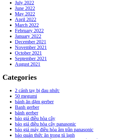
July 2022
June 2022
May 2022
April 2022
March 2022
February 2022
January 2022
December 2021
November 2021
October 2021
September 2021
August 2021
Categories
2 cánh tay bị đau nhức
50 megumi
bánh ăn dặm gerber
Banh gerber
bánh gerber
báo giá điều hòa cây
báo giá điều hòa cây panasonic
báo giá máy điều hòa âm trần panasonic
bảo quản thức ăn trong tủ lạnh