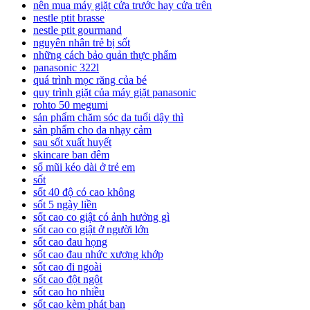
nên mua máy giặt cửa trước hay cửa trên
nestle ptit brasse
nestle ptit gourmand
nguyên nhân trẻ bị sốt
những cách bảo quản thực phẩm
panasonic 322l
quá trình mọc răng của bé
quy trình giặt của máy giặt panasonic
rohto 50 megumi
sản phẩm chăm sóc da tuổi dậy thì
sản phẩm cho da nhạy cảm
sau sốt xuất huyết
skincare ban đêm
sổ mũi kéo dài ở trẻ em
sốt
sốt 40 độ có cao không
sốt 5 ngày liền
sốt cao co giật có ảnh hưởng gì
sốt cao co giật ở người lớn
sốt cao đau họng
sốt cao đau nhức xương khớp
sốt cao đi ngoài
sốt cao đột ngột
sốt cao ho nhiều
sốt cao kèm phát ban