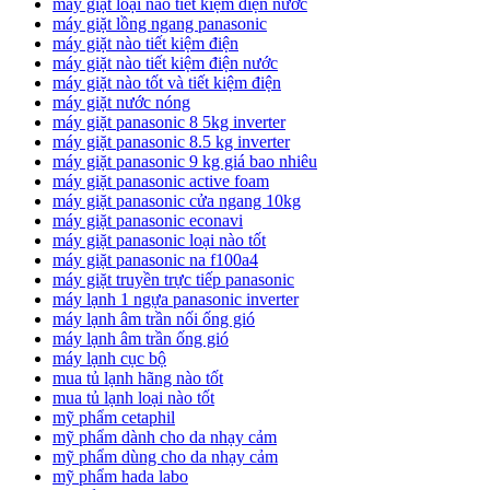
máy giặt loại nào tiết kiệm điện nước
máy giặt lồng ngang panasonic
máy giặt nào tiết kiệm điện
máy giặt nào tiết kiệm điện nước
máy giặt nào tốt và tiết kiệm điện
máy giặt nước nóng
máy giặt panasonic 8 5kg inverter
máy giặt panasonic 8.5 kg inverter
máy giặt panasonic 9 kg giá bao nhiêu
máy giặt panasonic active foam
máy giặt panasonic cửa ngang 10kg
máy giặt panasonic econavi
máy giặt panasonic loại nào tốt
máy giặt panasonic na f100a4
máy giặt truyền trực tiếp panasonic
máy lạnh 1 ngựa panasonic inverter
máy lạnh âm trần nối ống gió
máy lạnh âm trần ống gió
máy lạnh cục bộ
mua tủ lạnh hãng nào tốt
mua tủ lạnh loại nào tốt
mỹ phẩm cetaphil
mỹ phẩm dành cho da nhạy cảm
mỹ phẩm dùng cho da nhạy cảm
mỹ phẩm hada labo