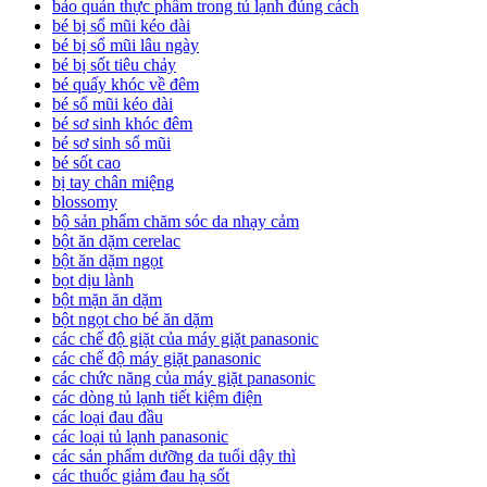
bảo quản thực phẩm trong tủ lạnh đúng cách
bé bị sổ mũi kéo dài
bé bị sổ mũi lâu ngày
bé bị sốt tiêu chảy
bé quấy khóc về đêm
bé sổ mũi kéo dài
bé sơ sinh khóc đêm
bé sơ sinh sổ mũi
bé sốt cao
bị tay chân miệng
blossomy
bộ sản phẩm chăm sóc da nhạy cảm
bột ăn dặm cerelac
bột ăn dặm ngọt
bọt dịu lành
bột mặn ăn dặm
bột ngọt cho bé ăn dặm
các chế độ giặt của máy giặt panasonic
các chế độ máy giặt panasonic
các chức năng của máy giặt panasonic
các dòng tủ lạnh tiết kiệm điện
các loại đau đầu
các loại tủ lạnh panasonic
các sản phẩm dưỡng da tuổi dậy thì
các thuốc giảm đau hạ sốt