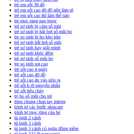
trẻ em sốt 38 độ
trẻ em sốt cao 40 độ nên làm gì
trẻ em sốt cao thì làm thế nào
tre moc rang nao truoc
trẻ sơ sinh bị cảm sổ mũi
trẻ sơ sinh bị hắt hơi sổ mũi ho
tre so sinh bi ho kho khe
trẻ sơ sinh hắt hơi sổ mũi
trẻ sơ sinh hay giật mình
trẻ sơ sinh khóc đêm
trẻ sơ sinh sổ mũi ho
tre so sinh sot cao
trẻ sốt cao 4 ngày
trẻ sốt cao 40 độ
trẻ sốt cao ăn vào nôn ra
trẻ sốt k rõ nguyên nhân
trẻ sốt tiêu chảy
trị ho sổ mũi cho trẻ
trieu chung chan tay mieng
trình tự các bước skincare
trình tự mọc răng của bé
tủ lạnh 2 cánh
tủ lạnh 3 cánh
tủ lạnh 3 cánh có ngăn đông mềm
tủ lạnh 322 lít panasonic