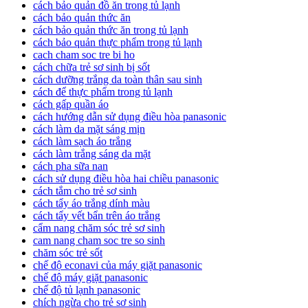
cách bảo quản đồ ăn trong tủ lạnh
cách bảo quản thức ăn
cách bảo quản thức ăn trong tủ lạnh
cách bảo quản thực phẩm trong tủ lạnh
cach cham soc tre bi ho
cách chữa trẻ sơ sinh bị sốt
cách dưỡng trắng da toàn thân sau sinh
cách để thực phẩm trong tủ lạnh
cách gấp quần áo
cách hướng dẫn sử dụng điều hòa panasonic
cách làm da mặt sáng mịn
cách làm sạch áo trắng
cách làm trắng sáng da mặt
cách pha sữa nan
cách sử dụng điều hòa hai chiều panasonic
cách tắm cho trẻ sơ sinh
cách tẩy áo trắng dính màu
cách tẩy vết bẩn trên áo trắng
cẩm nang chăm sóc trẻ sơ sinh
cam nang cham soc tre so sinh
chăm sóc trẻ sốt
chế độ econavi của máy giặt panasonic
chế độ máy giặt panasonic
chế độ tủ lạnh panasonic
chích ngừa cho trẻ sơ sinh