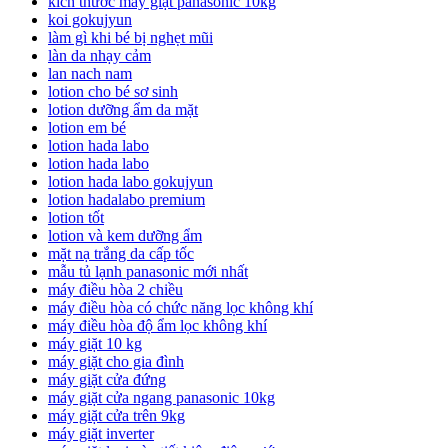
kích thước máy giặt panasonic 10kg
koi gokujyun
làm gì khi bé bị nghẹt mũi
làn da nhạy cảm
lan nach nam
lotion cho bé sơ sinh
lotion dưỡng ẩm da mặt
lotion em bé
lotion hada labo
lotion hada labo
lotion hada labo gokujyun
lotion hadalabo premium
lotion tốt
lotion và kem dưỡng ẩm
mặt nạ trắng da cấp tốc
mẫu tủ lạnh panasonic mới nhất
máy điều hòa 2 chiều
máy điều hòa có chức năng lọc không khí
máy điều hòa độ ẩm lọc không khí
máy giặt 10 kg
máy giặt cho gia đình
máy giặt cửa đứng
máy giặt cửa ngang panasonic 10kg
máy giặt cửa trên 9kg
máy giặt inverter