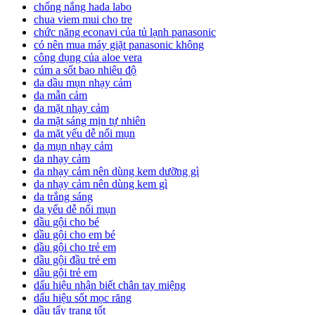
chống nắng hada labo
chua viem mui cho tre
chức năng econavi của tủ lạnh panasonic
có nên mua máy giặt panasonic không
công dụng của aloe vera
cúm a sốt bao nhiêu độ
da dầu mụn nhạy cảm
da mẫn cảm
da mặt nhạy cảm
da mặt sáng mịn tự nhiên
da mặt yếu dễ nổi mụn
da mụn nhạy cảm
da nhạy cảm
da nhạy cảm nên dùng kem dưỡng gì
da nhạy cảm nên dùng kem gì
da trắng sáng
da yếu dễ nổi mụn
dầu gội cho bé
dầu gội cho em bé
dầu gội cho trẻ em
dầu gội đầu trẻ em
dầu gội trẻ em
dấu hiệu nhận biết chân tay miệng
dấu hiệu sốt mọc răng
dầu tẩy trang tốt