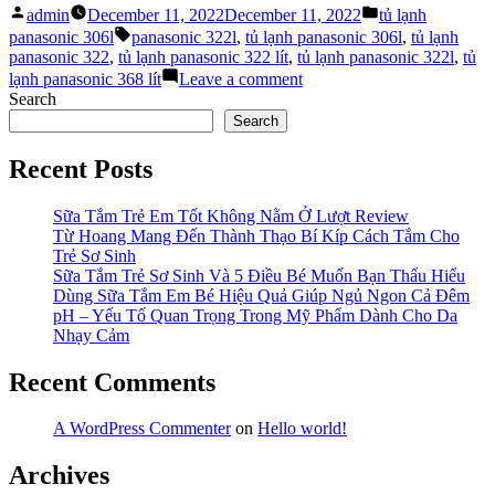
Posted
Posted
do
admin
December 11, 2022
December 11, 2022
tủ lạnh
by
in
nên
Tags:
panasonic 306l
panasonic 322l
,
tủ lạnh panasonic 306l
,
tủ lạnh
mua
panasonic 322
,
tủ lạnh panasonic 322 lít
,
tủ lạnh panasonic 322l
,
tủ
tủ
on
lạnh panasonic 368 lít
Leave a comment
lạnh
3
Search
Panasonic
lý
Search
306l
do
NR-
nên
Recent Posts
TV341VGMV”
mua
tủ
lạnh
Sữa Tắm Trẻ Em Tốt Không Nằm Ở Lượt Review
Panasonic
Từ Hoang Mang Đến Thành Thạo Bí Kíp Cách Tắm Cho
306l
Trẻ Sơ Sinh
NR-
Sữa Tắm Trẻ Sơ Sinh Và 5 Điều Bé Muốn Bạn Thấu Hiểu
TV341VGMV
Dùng Sữa Tắm Em Bé Hiệu Quả Giúp Ngủ Ngon Cả Đêm
pH – Yếu Tố Quan Trọng Trong Mỹ Phẩm Dành Cho Da
Nhạy Cảm
Recent Comments
A WordPress Commenter
on
Hello world!
Archives