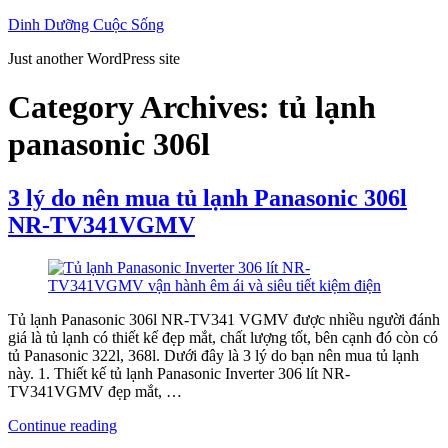
Skip
Dinh Dưỡng Cuộc Sống
to
Just another WordPress site
content
Category Archives:
tủ lạnh
panasonic 306l
3 lý do nên mua tủ lạnh Panasonic 306l
NR-TV341VGMV
Tủ lạnh Panasonic 306l NR-TV341 VGMV được nhiều người đánh
giá là tủ lạnh có thiết kế đẹp mắt, chất lượng tốt, bên cạnh đó còn có
tủ Panasonic 322l, 368l. Dưới đây là 3 lý do bạn nên mua tủ lạnh
này. 1. Thiết kế tủ lạnh Panasonic Inverter 306 lít NR-
TV341VGMV đẹp mắt, …
“3
Continue reading
lý