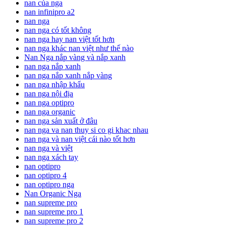
nan của nga
nan infinipro a2
nan nga
nan nga có tốt không
nan nga hay nan việt tốt hơn
nan nga khác nan việt như thế nào
Nan Nga nắp vàng và nắp xanh
nan nga nắp xanh
nan nga nắp xanh nắp vàng
nan nga nhập khẩu
nan nga nội địa
nan nga optipro
nan nga organic
nan nga sản xuất ở đâu
nan nga va nan thuy si co gi khac nhau
nan nga và nan việt cái nào tốt hơn
nan nga và việt
nan nga xách tay
nan optipro
nan optipro 4
nan optipro nga
Nan Organic Nga
nan supreme pro
nan supreme pro 1
nan supreme pro 2