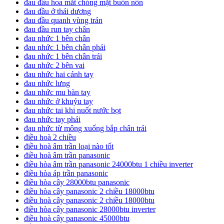
đau đầu hoa mắt chóng mặt buồn nôn
đau đầu ở thái dương
đau đầu quanh vùng trán
đau đầu run tay chân
đau nhức 1 bên chân
đau nhức 1 bên chân phải
đau nhức 1 bên chân trái
đau nhức 2 bên vai
đau nhức hai cánh tay
đau nhức lưng
đau nhức mu bàn tay
đau nhức ở khuỷu tay
đau nhức tai khi nuốt nước bọt
đau nhức tay phải
đau nhức từ mông xuống bắp chân trái
điều hoà 2 chiều
điều hoà âm trần loại nào tốt
điều hoà âm trần panasonic
điều hòa âm trần panasonic 24000btu 1 chiều inverter
điều hòa áp trần panasonic
điều hòa cây 28000btu panasonic
điều hòa cây panasonic 2 chiều 18000btu
điều hoà cây panasonic 2 chiều 18000btu
điều hòa cây panasonic 28000btu inverter
điều hoà cây panasonic 45000btu