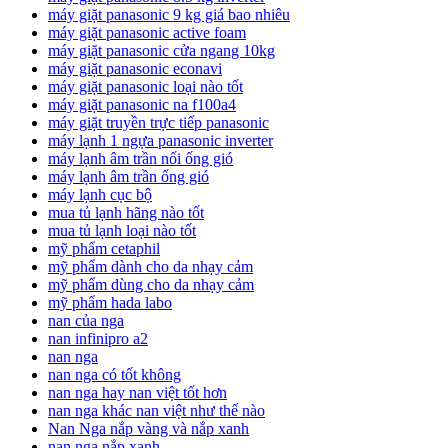
máy giặt panasonic 9 kg giá bao nhiêu
máy giặt panasonic active foam
máy giặt panasonic cửa ngang 10kg
máy giặt panasonic econavi
máy giặt panasonic loại nào tốt
máy giặt panasonic na f100a4
máy giặt truyền trực tiếp panasonic
máy lạnh 1 ngựa panasonic inverter
máy lạnh âm trần nối ống gió
máy lạnh âm trần ống gió
máy lạnh cục bộ
mua tủ lạnh hãng nào tốt
mua tủ lạnh loại nào tốt
mỹ phẩm cetaphil
mỹ phẩm dành cho da nhạy cảm
mỹ phẩm dùng cho da nhạy cảm
mỹ phẩm hada labo
nan của nga
nan infinipro a2
nan nga
nan nga có tốt không
nan nga hay nan việt tốt hơn
nan nga khác nan việt như thế nào
Nan Nga nắp vàng và nắp xanh
nan nga nắp xanh