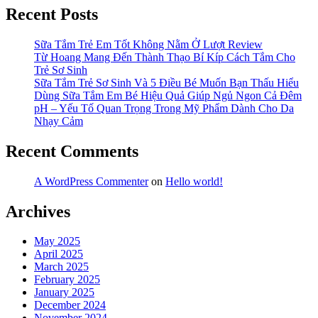
nhà
gãy
Recent Posts
với
rụng
Rohto
sau
50
Sữa Tắm Trẻ Em Tốt Không Nằm Ở Lượt Review
sinh
megumi”
Từ Hoang Mang Đến Thành Thạo Bí Kíp Cách Tắm Cho
tại
Trẻ Sơ Sinh
nhà
Sữa Tắm Trẻ Sơ Sinh Và 5 Điều Bé Muốn Bạn Thấu Hiểu
với
Dùng Sữa Tắm Em Bé Hiệu Quả Giúp Ngủ Ngon Cả Đêm
Rohto
pH – Yếu Tố Quan Trọng Trong Mỹ Phẩm Dành Cho Da
50
Nhạy Cảm
megumi
Recent Comments
A WordPress Commenter
on
Hello world!
Archives
May 2025
April 2025
March 2025
February 2025
January 2025
December 2024
November 2024