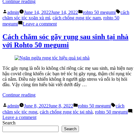
“Dầu
Continue reading
xả
Posted
Posted
Tags:
giảm
admin
June 14, 2022
June 14, 2022
rohto 50 megumi
cách
by
in
gãy
chăm sóc tóc xoăn xù mì
,
cách chống rụng tóc nam
,
rohto 50
rụng
on
megumi
Leave a comment
và
Dầu
phục
xả
Cách chăm sóc gãy rụng sau sinh tại nhà
hồi
giảm
với Rohto 50 megumi
hư
gãy
tổn
rụng
Rohto
và
50
phục
Megumi
hồi
Tóc gãy rụng là nỗi lo không chỉ riêng các mẹ sau sinh, mà hiện nay
Nhật”
hư
hậu covid cũng khiến các bạn trẻ tóc bị gãy rụng, thậm chí rụng tóc
tổn
cả nắm. Điều này khiến không ít người gặp stress và nỗi lo bị hói
Rohto
đầu. Vậy cùng tìm hiểu bài viết dưới đây …
50
Megumi
“Cách
Continue reading
Nhật
chăm
Posted
Posted
Tags:
sóc
admin
June 8, 2022
June 8, 2022
rohto 50 megumi
cách
by
in
gãy
chăm sóc tóc rụng
,
cách chống rụng tóc tại nhà
,
rohto 50 megumi
rụng
on
Leave a comment
sau
Cách
Search
sinh
chăm
Search
tại
sóc