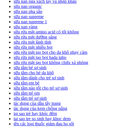
sữa nan nga xách tay và nhập khẩu
sữa nan organic
sữa nan pha sẵn
sữa nan supreme
sữa nan supreme 1
sữa nan vàng
sữa rửa mặt amino acid có tốt không
sữa rửa mặt dưỡng sáng
sữa rửa mặt lành tính
sữa rửa mặt nhiều bọt
sữa rửa mặt tạo bọt cho da khô nhạy cảm
sữa rửa mặt tạo bọt hada labo
sữa rửa mặt tạo bọt không chứa xà phòng
sữa tắm bé sơ sinh
sữa tắm cho bé da khô
sữa tắm dành cho trẻ sơ sinh
sữa tắm em bé
sữa tắm nào tốt cho trẻ sơ sinh
sữa tắm trẻ em
sữa tắm trẻ sơ sinh
tác dụng của dầu tẩy trang
tác dụng của kem chống nắng
tại sao trẻ hay khóc đêm
tai sao tre so sinh hay khoc dem
tên các loại thuốc giảm đau hạ sốt