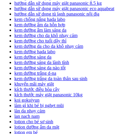
hướng dẫn sử dụng máy giặt panasonic 8.5 kg
hướng dẫn sử dụng máy giặt panasonic eco aquabeat
hướng dẫn sử dụng tủ lạnh panasonic nội địa
kem chống nắng hada labo
kem dưỡng ẩm da hỗn hợp
kem dưỡng ẩm làm sáng da
kem dưỡng cho da khô nhạy cảm
kem dưỡng cho tuổi dậy thì
kem dưỡng da cho da khô nhạy cảm
kem dưỡng hada labo
kem dưỡng sáng da
kem dưỡng sáng da lành tính
kem dưỡng sáng da nào tốt
kem dưỡng trắng d-na
kem dưỡng trắng da toàn thân sau sinh
khuyến mãi máy giặt
kích thước điều hòa cây
kích thước máy giặt panasonic 10kg
koi gokujyun
làm gì khi bé bị nghẹt mũi
làn da nhạy cảm
lan nach nam
lotion cho bé sơ sinh
lotion dưỡng ẩm da mặt
lotion em bé