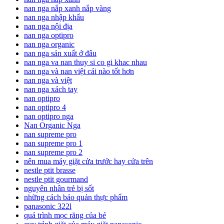
nan nga nắp xanh nắp vàng
nan nga nhập khẩu
nan nga nội địa
nan nga optipro
nan nga organic
nan nga sản xuất ở đâu
nan nga va nan thuy si co gi khac nhau
nan nga và nan việt cái nào tốt hơn
nan nga và việt
nan nga xách tay
nan optipro
nan optipro 4
nan optipro nga
Nan Organic Nga
nan supreme pro
nan supreme pro 1
nan supreme pro 2
nên mua máy giặt cửa trước hay cửa trên
nestle ptit brasse
nestle ptit gourmand
nguyên nhân trẻ bị sốt
những cách bảo quản thực phẩm
panasonic 322l
quá trình mọc răng của bé