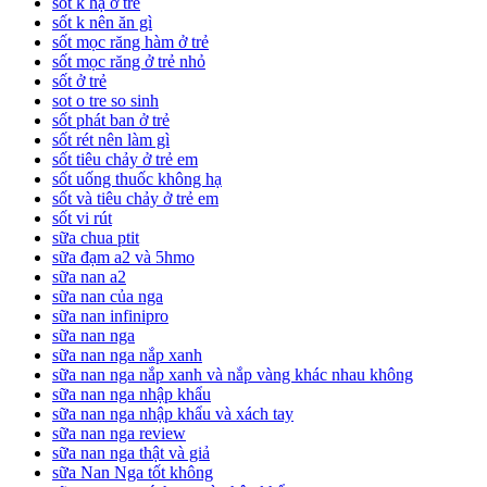
sốt k hạ ở trẻ
sốt k nên ăn gì
sốt mọc răng hàm ở trẻ
sốt mọc răng ở trẻ nhỏ
sốt ở trẻ
sot o tre so sinh
sốt phát ban ở trẻ
sốt rét nên làm gì
sốt tiêu chảy ở trẻ em
sốt uống thuốc không hạ
sốt và tiêu chảy ở trẻ em
sốt vi rút
sữa chua ptit
sữa đạm a2 và 5hmo
sữa nan a2
sữa nan của nga
sữa nan infinipro
sữa nan nga
sữa nan nga nắp xanh
sữa nan nga nắp xanh và nắp vàng khác nhau không
sữa nan nga nhập khẩu
sữa nan nga nhập khẩu và xách tay
sữa nan nga review
sữa nan nga thật và giả
sữa Nan Nga tốt không