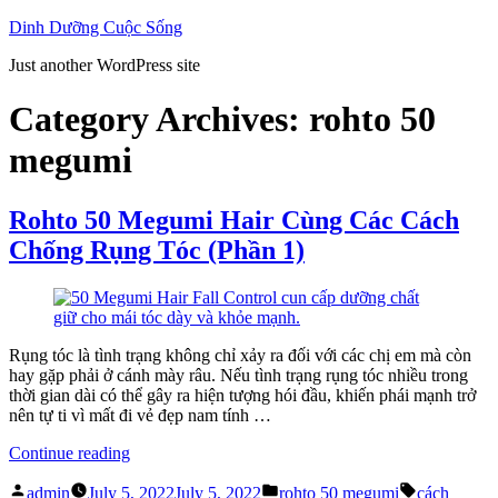
Skip
Dinh Dưỡng Cuộc Sống
to
Just another WordPress site
content
Category Archives:
rohto 50
megumi
Rohto 50 Megumi Hair Cùng Các Cách
Chống Rụng Tóc (Phần 1)
Rụng tóc là tình trạng không chỉ xảy ra đối với các chị em mà còn
hay gặp phải ở cánh mày râu. Nếu tình trạng rụng tóc nhiều trong
thời gian dài có thể gây ra hiện tượng hói đầu, khiến phái mạnh trở
nên tự ti vì mất đi vẻ đẹp nam tính …
“Rohto
Continue reading
50
Posted
Posted
Tags:
Megumi
admin
July 5, 2022
July 5, 2022
rohto 50 megumi
cách