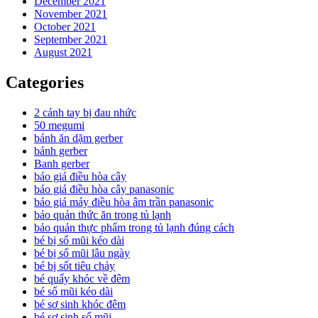
December 2021
November 2021
October 2021
September 2021
August 2021
Categories
2 cánh tay bị đau nhức
50 megumi
bánh ăn dặm gerber
bánh gerber
Banh gerber
báo giá điều hòa cây
báo giá điều hòa cây panasonic
báo giá máy điều hòa âm trần panasonic
bảo quản thức ăn trong tủ lạnh
bảo quản thực phẩm trong tủ lạnh đúng cách
bé bị sổ mũi kéo dài
bé bị sổ mũi lâu ngày
bé bị sốt tiêu chảy
bé quấy khóc về đêm
bé sổ mũi kéo dài
bé sơ sinh khóc đêm
bé sơ sinh sổ mũi