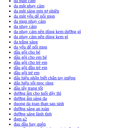
da mẫn cảm
da mặt nhạy cảm
da mặt sáng mịn tự nhiên
da mặt yếu dễ nổi mụn
da mụn nhạy cảm
da nhạy cảm
da nhạy cảm nên dùng kem dưỡng gì
da nhạy cảm nên dùng kem gì
da trắng sáng
da yếu dễ nổi mụn
dầu gội cho bé
dầu gội cho em bé
dầu gội cho trẻ em
dầu gội đầu trẻ em
dầu gội trẻ em
dấu hiệu nhận biết chân tay miệng
dấu hiệu sốt mọc răng
dầu tẩy trang tốt
dưỡng ẩm cho tuổi dậy thì
dưỡng ẩm sáng da
duong da toan than sau sinh
dưỡng sáng an toàn
dưỡng sáng lành tính
đạm a2
đau đầu hay quên