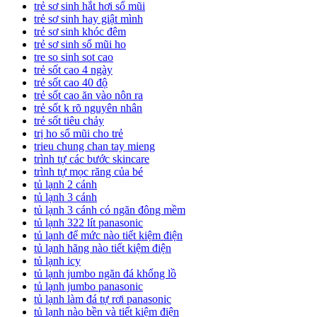
trẻ sơ sinh hắt hơi sổ mũi
trẻ sơ sinh hay giật mình
trẻ sơ sinh khóc đêm
trẻ sơ sinh sổ mũi ho
tre so sinh sot cao
trẻ sốt cao 4 ngày
trẻ sốt cao 40 độ
trẻ sốt cao ăn vào nôn ra
trẻ sốt k rõ nguyên nhân
trẻ sốt tiêu chảy
trị ho sổ mũi cho trẻ
trieu chung chan tay mieng
trình tự các bước skincare
trình tự mọc răng của bé
tủ lạnh 2 cánh
tủ lạnh 3 cánh
tủ lạnh 3 cánh có ngăn đông mềm
tủ lạnh 322 lít panasonic
tủ lạnh để mức nào tiết kiệm điện
tủ lạnh hãng nào tiết kiệm điện
tủ lạnh icy
tủ lạnh jumbo ngăn đá khổng lồ
tủ lạnh jumbo panasonic
tủ lạnh làm đá tự rơi panasonic
tủ lạnh nào bền và tiết kiệm điện