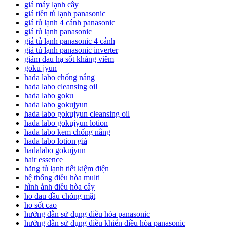
giá máy lạnh cây
giá tiền tủ lạnh panasonic
giá tủ lạnh 4 cánh panasonic
giá tủ lạnh panasonic
giá tủ lạnh panasonic 4 cánh
giá tủ lạnh panasonic inverter
giảm đau hạ sốt kháng viêm
goku jyun
hada labo chống nắng
hada labo cleansing oil
hada labo goku
hada labo gokujyun
hada labo gokujyun cleansing oil
hada labo gokujyun lotion
hada labo kem chống nắng
hada labo lotion giá
hadalabo gokujyun
hair essence
hãng tủ lạnh tiết kiệm điện
hệ thống điều hòa multi
hình ảnh điều hòa cây
ho đau đầu chóng mặt
ho sốt cao
hướng dẫn sử dụng điều hòa panasonic
hướng dẫn sử dụng điều khiển điều hòa panasonic