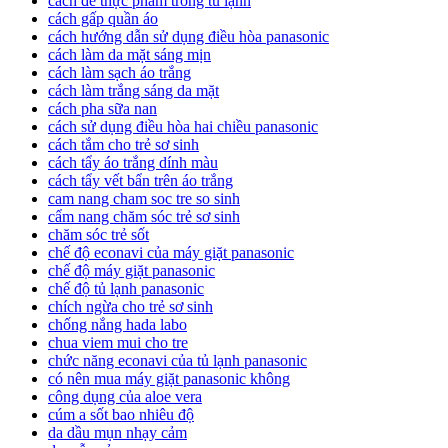
cách để thực phẩm trong tủ lạnh
cách gấp quần áo
cách hướng dẫn sử dụng điều hòa panasonic
cách làm da mặt sáng mịn
cách làm sạch áo trắng
cách làm trắng sáng da mặt
cách pha sữa nan
cách sử dụng điều hòa hai chiều panasonic
cách tắm cho trẻ sơ sinh
cách tẩy áo trắng dính màu
cách tẩy vết bẩn trên áo trắng
cam nang cham soc tre so sinh
cẩm nang chăm sóc trẻ sơ sinh
chăm sóc trẻ sốt
chế độ econavi của máy giặt panasonic
chế độ máy giặt panasonic
chế độ tủ lạnh panasonic
chích ngừa cho trẻ sơ sinh
chống nắng hada labo
chua viem mui cho tre
chức năng econavi của tủ lạnh panasonic
có nên mua máy giặt panasonic không
công dụng của aloe vera
cúm a sốt bao nhiêu độ
da dầu mụn nhạy cảm