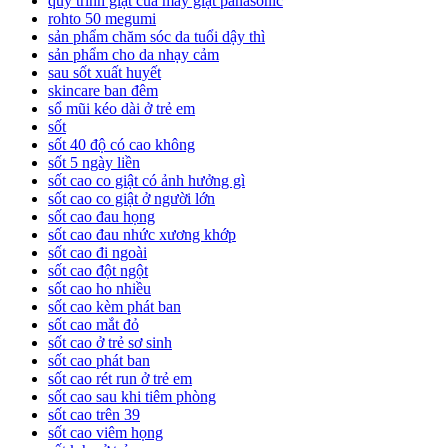
quy trình giặt của máy giặt panasonic
rohto 50 megumi
sản phẩm chăm sóc da tuổi dậy thì
sản phẩm cho da nhạy cảm
sau sốt xuất huyết
skincare ban đêm
sổ mũi kéo dài ở trẻ em
sốt
sốt 40 độ có cao không
sốt 5 ngày liền
sốt cao co giật có ảnh hưởng gì
sốt cao co giật ở người lớn
sốt cao đau họng
sốt cao đau nhức xương khớp
sốt cao đi ngoài
sốt cao đột ngột
sốt cao ho nhiều
sốt cao kèm phát ban
sốt cao mắt đỏ
sốt cao ở trẻ sơ sinh
sốt cao phát ban
sốt cao rét run ở trẻ em
sốt cao sau khi tiêm phòng
sốt cao trên 39
sốt cao viêm họng