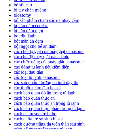
bé sốt cao
bị tay chân miệng
blossomy
bộ sản phẩm chăm sóc da nhạy cảm
bột ăn dặm cerelac
bột ăn dặm ngọt
bọt dịu lành
bột mặn ăn dặm
bột ngọt cho bé ăn dặm
các chế độ giặt của máy giặt panasonic
các chế độ máy giặt panasonic
các chức năng của máy giặt panasonic
các dòng tủ lạnh tiết kiệm điện
các loại đau đầu
các loại tủ lạnh panasonic
các sản phẩm dưỡng da tuổi dậy thì
các thuốc giảm đau hạ sốt
cách bảo quản đồ ăn trong tủ lạnh
cách bảo quản thức ăn
cách bảo quản thức ăn trong tủ lạnh
cách bảo quản thực phẩm trong tủ lạnh
cach cham soc tre bi ho
cách chữa trẻ sơ sinh bị sốt
cách dưỡng trắng da toàn thân sau sinh