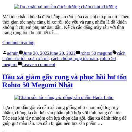
giản”
cách
chăm
tóc
Mái tóc chắc khỏe là điều hằng ao ước của các chị em phụ nữ. Theo
rụng
thời gian tóc ngày càng bị xơ rối, tóc yếu và rụng nhiều là đã khiến
đơn
không ít chị em phụ nữ đau đầu. Kể cả các đấng mày râu với tình
giản
trạng rụng tóc do nội tiết tố …
“Rohto
Continue reading
50
Posted
Posted
Tags:
megumi:
admin
June 20, 2022
June 20, 2022
rohto 50 megumi
cách
by
in
Giải
chăm sóc tóc xoăn xù mì
,
cách chống rụng tóc nam
,
rohto 50
pháp
on
megumi
Leave a comment
cho
Rohto
mái
50
Dầu xả giảm gãy rụng và phục hồi hư tổn
tóc
megumi:
Rohto 50 Megumi Nhật
đẹp”
Giải
pháp
cho
mái
tóc
Lựa chọn dầu gội và dầu xả cũng giống như chọn một loại mỹ
đẹp
phẩm, chúng ta cần lựa sản phẩm phù hợp với tình trạng của tóc.
Tóc sau khi tẩy nhuộm cần lựa chọn dầu gội, dầu xả dành riêng để
giúp giữ màu lâu. Da đầu bị gàu nên lựa sản phẩm …