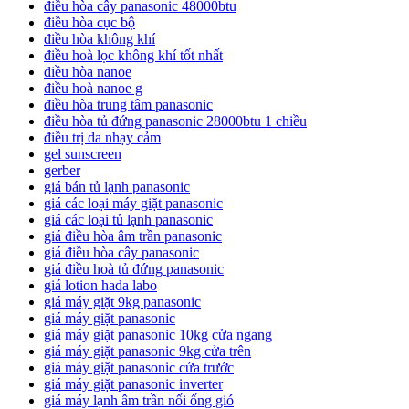
điều hòa cây panasonic 48000btu
điều hòa cục bộ
điều hòa không khí
điều hoà lọc không khí tốt nhất
điều hòa nanoe
điều hoà nanoe g
điều hòa trung tâm panasonic
điều hòa tủ đứng panasonic 28000btu 1 chiều
điều trị da nhạy cảm
gel sunscreen
gerber
giá bán tủ lạnh panasonic
giá các loại máy giặt panasonic
giá các loại tủ lạnh panasonic
giá điều hòa âm trần panasonic
giá điều hòa cây panasonic
giá điều hoà tủ đứng panasonic
giá lotion hada labo
giá máy giặt 9kg panasonic
giá máy giặt panasonic
giá máy giặt panasonic 10kg cửa ngang
giá máy giặt panasonic 9kg cửa trên
giá máy giặt panasonic cửa trước
giá máy giặt panasonic inverter
giá máy lạnh âm trần nối ống gió