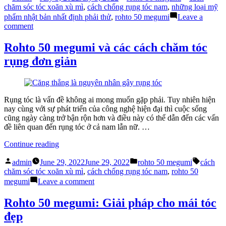
by
in
Hair
chăm sóc tóc xoăn xù mì
,
cách chống rụng tóc nam
,
những loại mỹ
Cùng
phẩm nhật bản nhất định phải thử
,
rohto 50 megumi
Leave a
Các
on
comment
Cách
Rohto
Chống
50
Rohto 50 megumi và các cách chăm tóc
Rụng
Megumi
rụng đơn giản
Tóc
Hair
(Phần
Cùng
1)”
Các
Cách
Chống
Rụng tóc là vấn đề không ai mong muốn gặp phải. Tuy nhiên hiện
Rụng
nay cùng với sự phát triển của công nghệ hiện đại thì cuộc sống
Tóc
cũng ngày càng trở bận rộn hơn và điều này có thể dẫn đến các vấn
(Phần
đề liên quan đến rụng tóc ở cả nam lẫn nữ. …
1)
“Rohto
Continue reading
50
Posted
Posted
Tags:
megumi
admin
June 29, 2022
June 29, 2022
rohto 50 megumi
cách
by
in
và
chăm sóc tóc xoăn xù mì
,
cách chống rụng tóc nam
,
rohto 50
các
on
megumi
Leave a comment
cách
Rohto
chăm
50
Rohto 50 megumi: Giải pháp cho mái tóc
tóc
megumi
đẹp
rụng
và
đơn
các