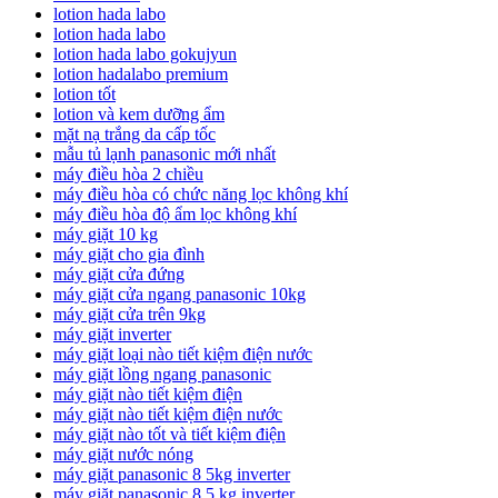
lotion hada labo
lotion hada labo
lotion hada labo gokujyun
lotion hadalabo premium
lotion tốt
lotion và kem dưỡng ẩm
mặt nạ trắng da cấp tốc
mẫu tủ lạnh panasonic mới nhất
máy điều hòa 2 chiều
máy điều hòa có chức năng lọc không khí
máy điều hòa độ ẩm lọc không khí
máy giặt 10 kg
máy giặt cho gia đình
máy giặt cửa đứng
máy giặt cửa ngang panasonic 10kg
máy giặt cửa trên 9kg
máy giặt inverter
máy giặt loại nào tiết kiệm điện nước
máy giặt lồng ngang panasonic
máy giặt nào tiết kiệm điện
máy giặt nào tiết kiệm điện nước
máy giặt nào tốt và tiết kiệm điện
máy giặt nước nóng
máy giặt panasonic 8 5kg inverter
máy giặt panasonic 8.5 kg inverter