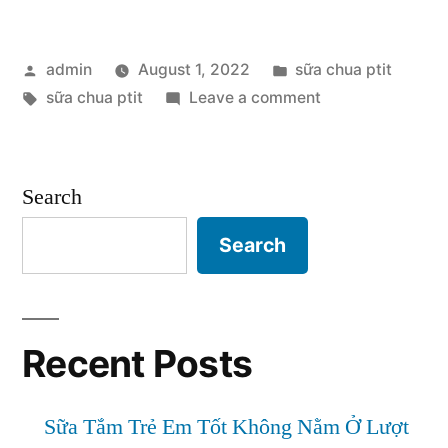
Ptit
Posted
Posted
admin
August 1, 2022
sữa chua ptit
Và
by
Tags:
in
on
sữa chua ptit
Leave a comment
Những
Sữa
Điều
Chua
Ptit
Cần
Search
Và
Lưu
Những
Search
Điều
Ý
Cần
Khi
Lưu
Sử
Ý
Recent Posts
Khi
Dụng”
Sử
Sữa Tắm Trẻ Em Tốt Không Nằm Ở Lượt
Dụng