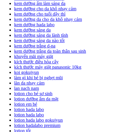
kem dưỡng ẩm làm sáng da
kem dưỡng cho da khô nhạy cảm
kem dưỡng cho tuổi dậy thì
kem dưỡng da cho da khô nhạy cảm
kem dưỡng hada labo
kem dưỡng sáng da
kem dưỡng sáng da lành tính
kem dưỡng sáng da nào tốt
kem dưỡng trắng d-na
kem dưỡng trắng da toàn thân sau sinh
khuyến mãi máy giặt
kích thước điều hòa cây
kích thước máy giặt panasonic 10kg
koi gokujyun
làm gì khi bé bị nghẹt mũi
làn da nhạy cảm
lan nach nam
lotion cho bé sơ sinh
lotion dưỡng ẩm da mặt
lotion em bé
lotion hada labo
lotion hada labo
lotion hada labo gokujyun
lotion hadalabo premium
lotion tốt