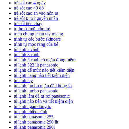
trẻ sốt cao 4 ngày
trẻ sốt cao 40 độ
trẻ sốt cao ăn vào nôn ra
trẻ sốt k rõ nguyên nhân
trẻ sốt tiêu chảy
trị ho sổ mũi cho trẻ
trieu chung chan tay mieng
trình tự các bước skincare
trình tự mọc răng của bé
tủ lạnh 2 cánh
tủ lạnh 3 cánh
tủ lạnh 3 cánh có ngăn đông mềm
tủ lạnh 322 lít panasonic
tủ lạnh để mức nào tiết kiệm điện
tủ lạnh hãng nào tiết kiệm điện
tủ lạnh icy
tủ lạnh jumbo ngăn đá khổng lồ
tủ lạnh jumbo panasonic
tủ lạnh làm đá tự rơi panasonic
tủ lạnh nào bền và tiết kiệm điện
tủ lạnh ngăn đông to
tủ lạnh nhiều cánh
tủ lạnh panasonic 255
tủ lạnh panasonic 290 lít
tủ lạnh panasonic 290l