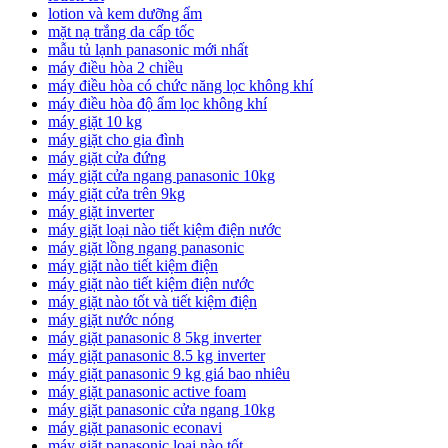
lotion và kem dưỡng ẩm
mặt nạ trắng da cấp tốc
mẫu tủ lạnh panasonic mới nhất
máy điều hòa 2 chiều
máy điều hòa có chức năng lọc không khí
máy điều hòa độ ẩm lọc không khí
máy giặt 10 kg
máy giặt cho gia đình
máy giặt cửa đứng
máy giặt cửa ngang panasonic 10kg
máy giặt cửa trên 9kg
máy giặt inverter
máy giặt loại nào tiết kiệm điện nước
máy giặt lồng ngang panasonic
máy giặt nào tiết kiệm điện
máy giặt nào tiết kiệm điện nước
máy giặt nào tốt và tiết kiệm điện
máy giặt nước nóng
máy giặt panasonic 8 5kg inverter
máy giặt panasonic 8.5 kg inverter
máy giặt panasonic 9 kg giá bao nhiêu
máy giặt panasonic active foam
máy giặt panasonic cửa ngang 10kg
máy giặt panasonic econavi
máy giặt panasonic loại nào tốt