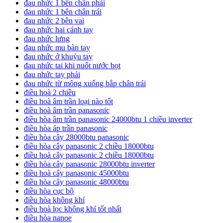
đau nhức 1 bên chân phải
đau nhức 1 bên chân trái
đau nhức 2 bên vai
đau nhức hai cánh tay
đau nhức lưng
đau nhức mu bàn tay
đau nhức ở khuỷu tay
đau nhức tai khi nuốt nước bọt
đau nhức tay phải
đau nhức từ mông xuống bắp chân trái
điều hoà 2 chiều
điều hoà âm trần loại nào tốt
điều hoà âm trần panasonic
điều hòa âm trần panasonic 24000btu 1 chiều inverter
điều hòa áp trần panasonic
điều hòa cây 28000btu panasonic
điều hòa cây panasonic 2 chiều 18000btu
điều hoà cây panasonic 2 chiều 18000btu
điều hòa cây panasonic 28000btu inverter
điều hoà cây panasonic 45000btu
điều hòa cây panasonic 48000btu
điều hòa cục bộ
điều hòa không khí
điều hoà lọc không khí tốt nhất
điều hòa nanoe