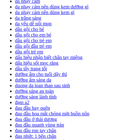
da nhạy cảm
da nhạy cảm nên dùng kem dưỡng gì
da nhạy cảm nên dùng kem gì
da trắng sáng
da yếu dễ nổi mụn
dầu gội cho bé
dầu gội cho em bé
dầu gội cho trẻ em
dầu gội đầu trẻ em
dầu gội trẻ em
dấu hiệu nhận biết chân tay miệng
dấu hiệu sốt mọc răng
dầu tẩy trang tốt
dưỡng ẩm cho tuổi dậy thì
dưỡng ẩm sáng da
duong da toan than sau sinh
dưỡng sáng an toàn
dưỡng sáng lành tính
đạm a2
đau đầu hay quên
đau đầu hoa mắt chóng mặt buồn nôn
đau đầu ở thái dương
đau đầu quanh vùng trán
đau đầu run tay chân
đau nhức 1 bên chân