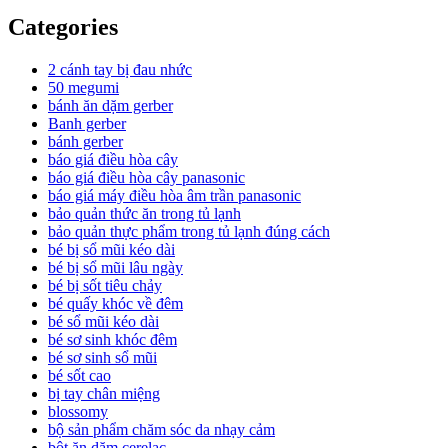
Categories
2 cánh tay bị đau nhức
50 megumi
bánh ăn dặm gerber
Banh gerber
bánh gerber
báo giá điều hòa cây
báo giá điều hòa cây panasonic
báo giá máy điều hòa âm trần panasonic
bảo quản thức ăn trong tủ lạnh
bảo quản thực phẩm trong tủ lạnh đúng cách
bé bị sổ mũi kéo dài
bé bị sổ mũi lâu ngày
bé bị sốt tiêu chảy
bé quấy khóc về đêm
bé sổ mũi kéo dài
bé sơ sinh khóc đêm
bé sơ sinh sổ mũi
bé sốt cao
bị tay chân miệng
blossomy
bộ sản phẩm chăm sóc da nhạy cảm
bột ăn dặm cerelac