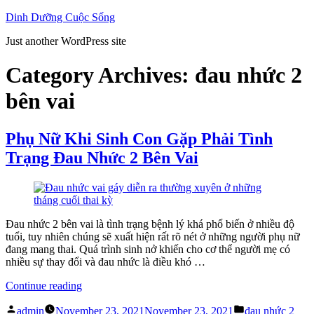
Skip
Dinh Dưỡng Cuộc Sống
to
Just another WordPress site
content
Category Archives:
đau nhức 2
bên vai
Phụ Nữ Khi Sinh Con Gặp Phải Tình
Trạng Đau Nhức 2 Bên Vai
Đau nhức 2 bên vai là tình trạng bệnh lý khá phổ biến ở nhiều độ
tuổi, tuy nhiên chúng sẽ xuất hiện rất rõ nét ở những người phụ nữ
đang mang thai. Quá trình sinh nở khiến cho cơ thể người mẹ có
nhiều sự thay đổi và đau nhức là điều khó …
“Phụ
Continue reading
Nữ
Posted
Posted
Khi
admin
November 23, 2021
November 23, 2021
đau nhức 2