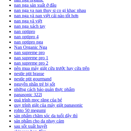
nan nga sản xuất ở đâu
nan nga va nan thuy si co gi khac nhau
nan nga và nan việt cái nào tốt hơn
nan nga và việt
nan nga xách tay
nan optipro
nan optipro 4
nan optipro nga
Nan Organic Nga
nan supreme pro
nan supreme pro 1
nan supreme pro 2
nên mua máy giặt cửa trước hay cửa trên
nestle ptit brasse
nestle ptit gourmand
nguyên nhân trẻ bị sốt
những cách bảo quản thực phẩm
panasonic 322l
quá trình mọc răng của bé
quy trình giặt của máy giặt panasonic
rohto 50 megumi
sản phẩm chăm sóc da tuổi dậy thì
sản phẩm cho da nhạy cảm
sau sốt xuất huyết