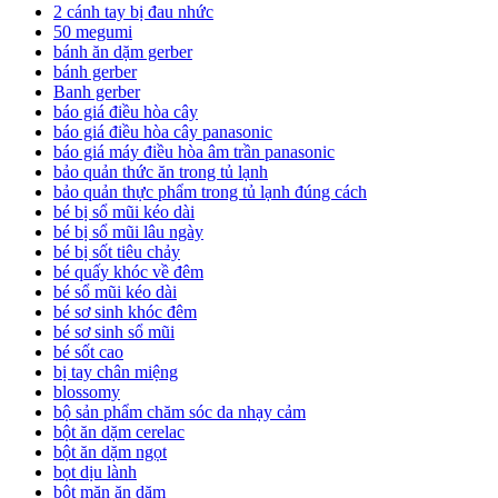
2 cánh tay bị đau nhức
50 megumi
bánh ăn dặm gerber
bánh gerber
Banh gerber
báo giá điều hòa cây
báo giá điều hòa cây panasonic
báo giá máy điều hòa âm trần panasonic
bảo quản thức ăn trong tủ lạnh
bảo quản thực phẩm trong tủ lạnh đúng cách
bé bị sổ mũi kéo dài
bé bị sổ mũi lâu ngày
bé bị sốt tiêu chảy
bé quấy khóc về đêm
bé sổ mũi kéo dài
bé sơ sinh khóc đêm
bé sơ sinh sổ mũi
bé sốt cao
bị tay chân miệng
blossomy
bộ sản phẩm chăm sóc da nhạy cảm
bột ăn dặm cerelac
bột ăn dặm ngọt
bọt dịu lành
bột mặn ăn dặm