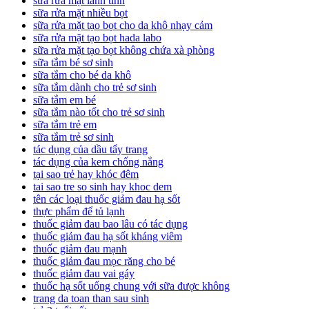
sữa rửa mặt lành tính
sữa rửa mặt nhiều bọt
sữa rửa mặt tạo bọt cho da khô nhạy cảm
sữa rửa mặt tạo bọt hada labo
sữa rửa mặt tạo bọt không chứa xà phòng
sữa tắm bé sơ sinh
sữa tắm cho bé da khô
sữa tắm dành cho trẻ sơ sinh
sữa tắm em bé
sữa tắm nào tốt cho trẻ sơ sinh
sữa tắm trẻ em
sữa tắm trẻ sơ sinh
tác dụng của dầu tẩy trang
tác dụng của kem chống nắng
tại sao trẻ hay khóc đêm
tai sao tre so sinh hay khoc dem
tên các loại thuốc giảm đau hạ sốt
thực phẩm để tủ lạnh
thuốc giảm đau bao lâu có tác dụng
thuốc giảm đau hạ sốt kháng viêm
thuốc giảm đau mạnh
thuốc giảm đau mọc răng cho bé
thuốc giảm đau vai gáy
thuốc hạ sốt uống chung với sữa được không
trang da toan than sau sinh