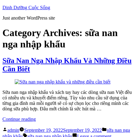
Skip
Dinh Dưỡng Cuộc Sống
to
Just another WordPress site
content
Category Archives:
sữa nan
nga nhập khẩu
Sữa Nan Nga Nhập Khẩu Và Những Điều
Cần Biết
Sữa nan nga nhập khẩu và xách tay hay các dòng sữa nan Việt đều
có nhiều ưu và khuyết điểm riêng. Tùy vào nhu cầu sử dụng của
từng gia đình mà mỗi người sẽ có sự chọn lọc cho riêng mình các
dòng sữa phù hợp. Đâu mới chính là sức hút mà …
“Sữa
Continue reading
Nan
Posted
Posted
Nga
admin
September 19, 2022
September 19, 2022
sữa nan nga
by
in
Tags:
Nhập
on
nhập khẩu
sữa nan nga nhập khẩu
Leave a comment