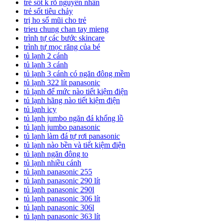
trẻ sốt k rõ nguyên nhân
trẻ sốt tiêu chảy
trị ho sổ mũi cho trẻ
trieu chung chan tay mieng
trình tự các bước skincare
trình tự mọc răng của bé
tủ lạnh 2 cánh
tủ lạnh 3 cánh
tủ lạnh 3 cánh có ngăn đông mềm
tủ lạnh 322 lít panasonic
tủ lạnh để mức nào tiết kiệm điện
tủ lạnh hãng nào tiết kiệm điện
tủ lạnh icy
tủ lạnh jumbo ngăn đá khổng lồ
tủ lạnh jumbo panasonic
tủ lạnh làm đá tự rơi panasonic
tủ lạnh nào bền và tiết kiệm điện
tủ lạnh ngăn đông to
tủ lạnh nhiều cánh
tủ lạnh panasonic 255
tủ lạnh panasonic 290 lít
tủ lạnh panasonic 290l
tủ lạnh panasonic 306 lít
tủ lạnh panasonic 306l
tủ lạnh panasonic 363 lít