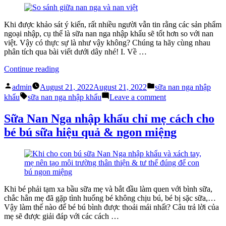
Nan
nhiệt
Nga
độ
nhập
khi
Khi được khảo sát ý kiến, rất nhiều người vẫn tin rằng các sản phẩm
khẩu
pha
ngoại nhập, cụ thể là sữa nan nga nhập khẩu sẽ tốt hơn so với nan
bằng
Nan
việt. Vậy có thực sự là như vậy không? Chúng ta hãy cùng nhau
tay
Nga
phân tích qua bài viết dưới dây nhé! I. Về …
đơn
nhập
giản”
khẩu
“Sữa
Continue reading
bằng
nan
Posted
Posted
tay
nga
admin
August 21, 2022
August 21, 2022
sữa nan nga nhập
by
in
đơn
Tags:
nhập
on
khẩu
sữa nan nga nhập khẩu
Leave a comment
giản
khẩu
Sữa
có
nan
Sữa Nan Nga nhập khẩu chỉ mẹ cách cho
thật
nga
bé bú sữa hiệu quả & ngon miệng
sự
nhập
tốt
khẩu
hơn
có
nan
thật
việt
sự
không?”
tốt
hơn
Khi bé phải tạm xa bầu sữa mẹ và bắt đầu làm quen với bình sữa,
nan
chắc hẳn mẹ đã gặp tình huống bé không chịu bú, bé bị sặc sữa,…
việt
Vậy làm thế nào để bé bú bình được thoải mái nhất? Câu trả lời của
không?
mẹ sẽ được giải đáp với các cách …