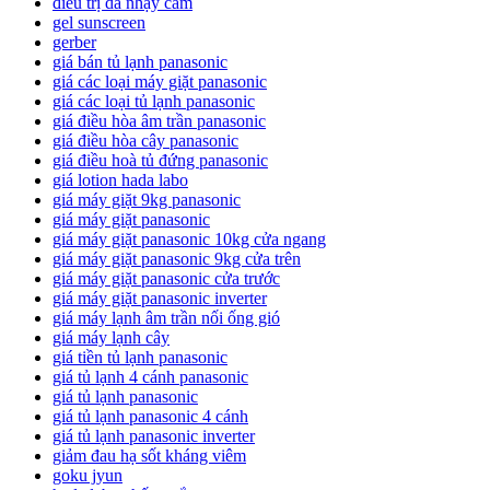
điều trị da nhạy cảm
gel sunscreen
gerber
giá bán tủ lạnh panasonic
giá các loại máy giặt panasonic
giá các loại tủ lạnh panasonic
giá điều hòa âm trần panasonic
giá điều hòa cây panasonic
giá điều hoà tủ đứng panasonic
giá lotion hada labo
giá máy giặt 9kg panasonic
giá máy giặt panasonic
giá máy giặt panasonic 10kg cửa ngang
giá máy giặt panasonic 9kg cửa trên
giá máy giặt panasonic cửa trước
giá máy giặt panasonic inverter
giá máy lạnh âm trần nối ống gió
giá máy lạnh cây
giá tiền tủ lạnh panasonic
giá tủ lạnh 4 cánh panasonic
giá tủ lạnh panasonic
giá tủ lạnh panasonic 4 cánh
giá tủ lạnh panasonic inverter
giảm đau hạ sốt kháng viêm
goku jyun