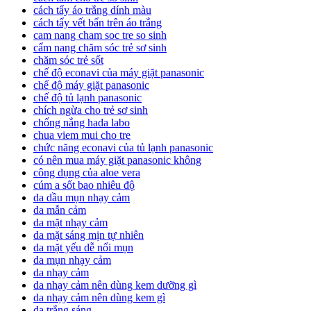
cách tẩy áo trắng dính màu
cách tẩy vết bẩn trên áo trắng
cam nang cham soc tre so sinh
cẩm nang chăm sóc trẻ sơ sinh
chăm sóc trẻ sốt
chế độ econavi của máy giặt panasonic
chế độ máy giặt panasonic
chế độ tủ lạnh panasonic
chích ngừa cho trẻ sơ sinh
chống nắng hada labo
chua viem mui cho tre
chức năng econavi của tủ lạnh panasonic
có nên mua máy giặt panasonic không
công dụng của aloe vera
cúm a sốt bao nhiêu độ
da dầu mụn nhạy cảm
da mẫn cảm
da mặt nhạy cảm
da mặt sáng mịn tự nhiên
da mặt yếu dễ nổi mụn
da mụn nhạy cảm
da nhạy cảm
da nhạy cảm nên dùng kem dưỡng gì
da nhạy cảm nên dùng kem gì
da trắng sáng