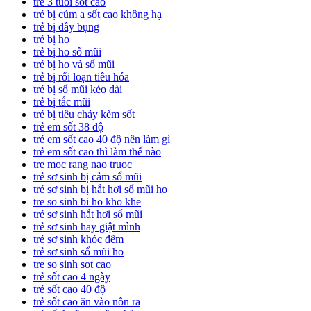
trẻ 3 tuổi sốt cao
trẻ bị cúm a sốt cao không hạ
trẻ bị đầy bụng
trẻ bị ho
trẻ bị ho sổ mũi
trẻ bị ho và sổ mũi
trẻ bị rối loạn tiêu hóa
trẻ bị sổ mũi kéo dài
trẻ bị tắc mũi
trẻ bị tiêu chảy kèm sốt
trẻ em sốt 38 độ
trẻ em sốt cao 40 độ nên làm gì
trẻ em sốt cao thì làm thế nào
tre moc rang nao truoc
trẻ sơ sinh bị cảm sổ mũi
trẻ sơ sinh bị hắt hơi sổ mũi ho
tre so sinh bi ho kho khe
trẻ sơ sinh hắt hơi sổ mũi
trẻ sơ sinh hay giật mình
trẻ sơ sinh khóc đêm
trẻ sơ sinh sổ mũi ho
tre so sinh sot cao
trẻ sốt cao 4 ngày
trẻ sốt cao 40 độ
trẻ sốt cao ăn vào nôn ra