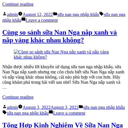
“Sữa
Continue reading
Nan
Posted
Posted
Tags:
Nga
admin
August 12, 2022
sữa nan nga nhập khẩu
sữa nan nga
by
in
nhập
on
nhập khẩu
Leave a comment
khẩu
Sữa
chỉ
Nan
Cùng so sánh sữa Nan Nga nắp xanh và
mẹ
Nga
nắp vàng khác nhau không?
cách
nhập
cho
khẩu
bé
chỉ
bú
mẹ
sữa
cách
hiệu
cho
Nhận được nhiều lời khuyên sử dụng sữa nan nga nhập khẩu, sữa
quả
bé
Nan Nga nắp xanh nhưng mẹ còn chưa biết sữa Nan Nga nắp xanh
&
bú
và nắp vàng khác nhau không, cái nào phù hợp với con hơn. Hãy
ngon
sữa
cùng khám phá trong bài viết sau nhé! Sữa Nan Nga nắp xanh và
miệng”
hiệu
…
quả
&
“Cùng
Continue reading
ngon
so
Posted
Posted
miệng
sánh
admin
August 3, 2022
August 3, 2022
sữa nan nga nhập khẩu
by
in
Tags:
sữa
on
sữa nan nga nhập khẩu
Leave a comment
Nan
Cùng
Nga
so
Tổng Hợp Kinh Nghiệm Về Sữa Nan Nga
nắp
sánh