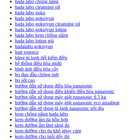
hada labo chống nắng
hada labo cleansing oil
hada labo goku
hada labo gokujyun
hada labo gokujyun cleansing oil
hada labo gokujyun lotion
hada labo kem chống nắng
hada labo lotion giá
hadalabo gokujyun
hair essence
hãng tủ lạnh tiết kiệm điện
hệ thống điều hòa multi
hình ảnh điều hòa cây
ho đau đầu chóng mặt
ho sốt cao
hướng dẫn sử dụng điều hòa panasonic
hướng dẫn sử dụng điều khiển điều hòa panasonic
hướng dẫn sử dụng máy giặt panasonic 8.5 kg
hướng dẫn sử dụng máy giặt panasonic eco aquabeat
hướng dẫn sử dụng tủ lạnh panasonic nội địa
kem chống nắng hada labo
kem dưỡng ẩm da hỗn hợp
kem dưỡng ẩm làm sáng da
kem dưỡng cho da khô nhạy cảm
kem dưỡng cho tuổi dậy thì