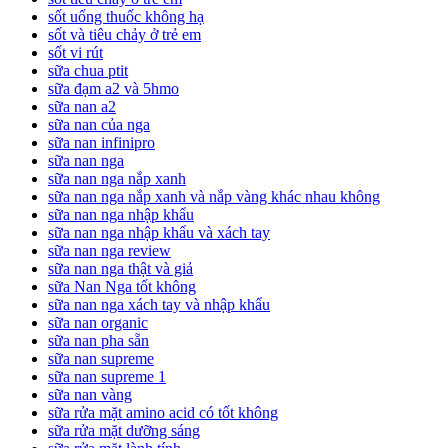
sốt uống thuốc không hạ
sốt và tiêu chảy ở trẻ em
sốt vi rút
sữa chua ptit
sữa đạm a2 và 5hmo
sữa nan a2
sữa nan của nga
sữa nan infinipro
sữa nan nga
sữa nan nga nắp xanh
sữa nan nga nắp xanh và nắp vàng khác nhau không
sữa nan nga nhập khẩu
sữa nan nga nhập khẩu và xách tay
sữa nan nga review
sữa nan nga thật và giả
sữa Nan Nga tốt không
sữa nan nga xách tay và nhập khẩu
sữa nan organic
sữa nan pha sẵn
sữa nan supreme
sữa nan supreme 1
sữa nan vàng
sữa rửa mặt amino acid có tốt không
sữa rửa mặt dưỡng sáng