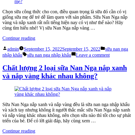
khẩu
sữa
và
Nan
Chọn sữa công thức cho con, điều quan trọng là sữa đó cần có vị
xách
Nga
giống sữa mẹ để trẻ dễ làm quen với sản phẩm. Sữa Nan Nga nắp
tay”
nhập
vàng và nắp xanh rất nổi tiếng hiện nay có vị như thế nào? Hãy
khẩu
cùng tìm hiểu nhé! Vị sữa Nan Nga nắp vàng …
và
xách
“Vị
Continue reading
tay
sữa
Posted
Posted
Nan
admin
September 15, 2022
September 15, 2022
sữa nan nga
by
in
Tags:
Nga
on
nhập khẩu
sữa nan nga nhập khẩu
Leave a comment
nắp
Vị
vàng
sữa
Chất lượng 2 loại sữa Nan Nga nắp xanh
và
Nan
và nắp vàng khác nhau không?
nắp
Nga
xanh
nắp
có
vàng
giống
và
sữa
nắp
mẹ?”
xanh
Sữa Nan Nga nắp xanh và nắp vàng đều là sữa nan nga nhập khẩu
có
và xách tay nhưng không ít người thắc mắc sữa Nan Nga nắp xanh
giống
và nắp vàng khác nhau không, nên chọn sữa nào thì tốt cho sự phát
sữa
triển của bé. Để có lời giải đáp, hãy cùng xem …
mẹ?
“Chất
Continue reading