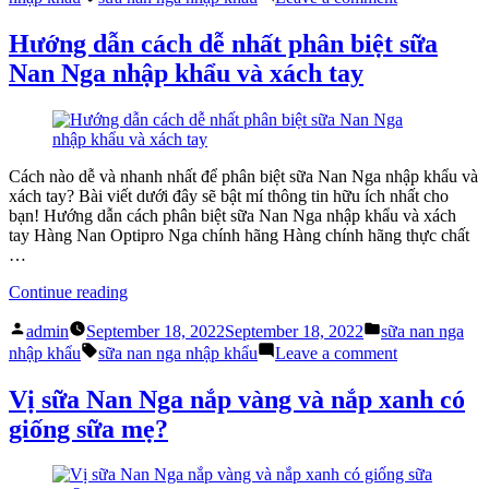
Khẩu
Sữa
Và
Nan
Hướng dẫn cách dễ nhất phân biệt sữa
Những
Nga
Nan Nga nhập khẩu và xách tay
Điều
Nhập
Cần
Khẩu
Biết”
Và
Những
Điều
Cần
Cách nào dễ và nhanh nhất để phân biệt sữa Nan Nga nhập khẩu và
Biết
xách tay? Bài viết dưới đây sẽ bật mí thông tin hữu ích nhất cho
bạn! Hướng dẫn cách phân biệt sữa Nan Nga nhập khẩu và xách
tay Hàng Nan Optipro Nga chính hãng Hàng chính hãng thực chất
…
“Hướng
Continue reading
dẫn
Posted
Posted
cách
admin
September 18, 2022
September 18, 2022
sữa nan nga
by
in
Tags:
dễ
on
nhập khẩu
sữa nan nga nhập khẩu
Leave a comment
nhất
Hướng
phân
dẫn
Vị sữa Nan Nga nắp vàng và nắp xanh có
biệt
cách
giống sữa mẹ?
sữa
dễ
Nan
nhất
Nga
phân
nhập
biệt