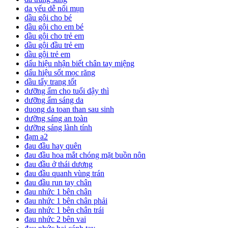
da yếu dễ nổi mụn
dầu gội cho bé
dầu gội cho em bé
dầu gội cho trẻ em
dầu gội đầu trẻ em
dầu gội trẻ em
dấu hiệu nhận biết chân tay miệng
dấu hiệu sốt mọc răng
dầu tẩy trang tốt
dưỡng ẩm cho tuổi dậy thì
dưỡng ẩm sáng da
duong da toan than sau sinh
dưỡng sáng an toàn
dưỡng sáng lành tính
đạm a2
đau đầu hay quên
đau đầu hoa mắt chóng mặt buồn nôn
đau đầu ở thái dương
đau đầu quanh vùng trán
đau đầu run tay chân
đau nhức 1 bên chân
đau nhức 1 bên chân phải
đau nhức 1 bên chân trái
đau nhức 2 bên vai