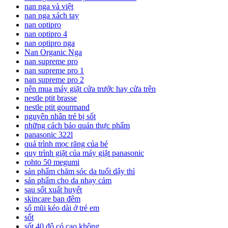
nan nga và việt
nan nga xách tay
nan optipro
nan optipro 4
nan optipro nga
Nan Organic Nga
nan supreme pro
nan supreme pro 1
nan supreme pro 2
nên mua máy giặt cửa trước hay cửa trên
nestle ptit brasse
nestle ptit gourmand
nguyên nhân trẻ bị sốt
những cách bảo quản thực phẩm
panasonic 322l
quá trình mọc răng của bé
quy trình giặt của máy giặt panasonic
rohto 50 megumi
sản phẩm chăm sóc da tuổi dậy thì
sản phẩm cho da nhạy cảm
sau sốt xuất huyết
skincare ban đêm
sổ mũi kéo dài ở trẻ em
sốt
sốt 40 độ có cao không