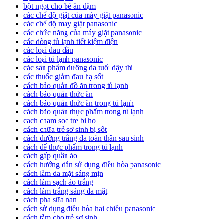
bột ngọt cho bé ăn dặm
các chế độ giặt của máy giặt panasonic
các chế độ máy giặt panasonic
các chức năng của máy giặt panasonic
các dòng tủ lạnh tiết kiệm điện
các loại đau đầu
các loại tủ lạnh panasonic
các sản phẩm dưỡng da tuổi dậy thì
các thuốc giảm đau hạ sốt
cách bảo quản đồ ăn trong tủ lạnh
cách bảo quản thức ăn
cách bảo quản thức ăn trong tủ lạnh
cách bảo quản thực phẩm trong tủ lạnh
cach cham soc tre bi ho
cách chữa trẻ sơ sinh bị sốt
cách dưỡng trắng da toàn thân sau sinh
cách để thực phẩm trong tủ lạnh
cách gấp quần áo
cách hướng dẫn sử dụng điều hòa panasonic
cách làm da mặt sáng mịn
cách làm sạch áo trắng
cách làm trắng sáng da mặt
cách pha sữa nan
cách sử dụng điều hòa hai chiều panasonic
cách tắm cho trẻ sơ sinh