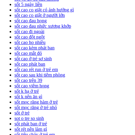
sốt 5 ngày liền
sốt cao co giật có ảnh hưởng gì
sốt cao co giật ở người lớn
sốt cao đau họng
sốt cao đau nhức xương khớp
sốt cao đi ngoài
sốt cao đột ngột
sốt cao ho nhiều
sốt cao kèm phát ban
sốt cao mắt đỏ
sốt cao ở trẻ sơ sinh
sốt cao phát ban
sốt cao rét run ở trẻ em
sốt cao sau khi tiêm phòng
sốt cao trên 39
sốt cao viêm họng
sốt k hạ ở trẻ
sốt k nên ăn gì
sốt mọc răng hàm ở trẻ
sốt mọc răng ở trẻ nhỏ
sốt ở trẻ
sot o tre so sinh
sốt phát ban ở trẻ
sốt rét nên làm gì
sốt tiêu chảy ở trẻ em