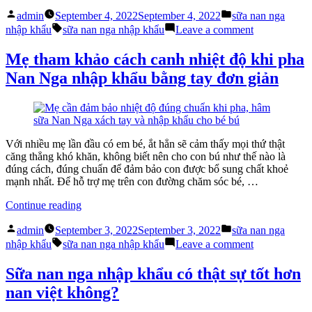
lượng
Posted
Posted
2
admin
September 4, 2022
September 4, 2022
sữa nan nga
by
in
Tags:
loại
on
nhập khẩu
sữa nan nga nhập khẩu
Leave a comment
sữa
Chất
Nan
lượng
Mẹ tham khảo cách canh nhiệt độ khi pha
Nga
2
Nan Nga nhập khẩu bằng tay đơn giản
nắp
loại
xanh
sữa
và
Nan
nắp
Nga
vàng
nắp
khác
xanh
Với nhiều mẹ lần đầu có em bé, ắt hẳn sẽ cảm thấy mọi thứ thật
nhau
và
căng thẳng khó khăn, không biết nên cho con bú như thế nào là
không?”
nắp
đúng cách, đúng chuẩn để đảm bảo con được bổ sung chất khoẻ
vàng
mạnh nhất. Để hỗ trợ mẹ trên con đường chăm sóc bé, …
khác
nhau
“Mẹ
Continue reading
không?
tham
Posted
Posted
khảo
admin
September 3, 2022
September 3, 2022
sữa nan nga
by
in
Tags:
cách
on
nhập khẩu
sữa nan nga nhập khẩu
Leave a comment
canh
Mẹ
nhiệt
tham
Sữa nan nga nhập khẩu có thật sự tốt hơn
độ
khảo
nan việt không?
khi
cách
pha
canh