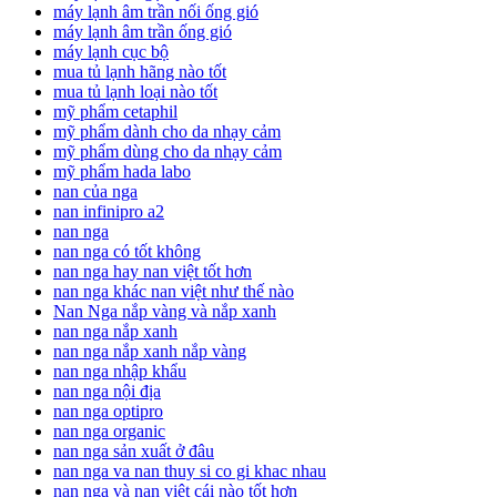
máy lạnh âm trần nối ống gió
máy lạnh âm trần ống gió
máy lạnh cục bộ
mua tủ lạnh hãng nào tốt
mua tủ lạnh loại nào tốt
mỹ phẩm cetaphil
mỹ phẩm dành cho da nhạy cảm
mỹ phẩm dùng cho da nhạy cảm
mỹ phẩm hada labo
nan của nga
nan infinipro a2
nan nga
nan nga có tốt không
nan nga hay nan việt tốt hơn
nan nga khác nan việt như thế nào
Nan Nga nắp vàng và nắp xanh
nan nga nắp xanh
nan nga nắp xanh nắp vàng
nan nga nhập khẩu
nan nga nội địa
nan nga optipro
nan nga organic
nan nga sản xuất ở đâu
nan nga va nan thuy si co gi khac nhau
nan nga và nan việt cái nào tốt hơn