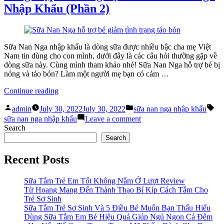
Nhập Khẩu (Phần 2)
xanh
sữa
và
Nan
nắp
Nga
vàng
nắp
khác
xanh
Sữa Nan Nga nhập khẩu là dòng sữa được nhiều bậc cha mẹ Việt
nhau
và
Nam tin dùng cho con mình, dưới đây là các câu hỏi thường gặp về
không?”
nắp
dòng sữa này. Cùng mình tham khảo nhé! Sữa Nan Nga hỗ trợ bé bị
vàng
nóng và táo bón? Làm một người mẹ bạn có cảm …
khác
nhau
“
Tổng
Continue reading
không?
Hợp
Posted
Posted
Ta
Kinh
admin
July 30, 2022
July 30, 2022
sữa nan nga nhập khẩu
by
in
Nghiệm
on
sữa nan nga nhập khẩu
Leave a comment
Về
Tổng
Search
Sữa
Hợp
Search
Nan
Kinh
Nga
Nghiệm
Recent Posts
Nhập
Về
Khẩu
Sữa
(Phần
Nan
Sữa Tắm Trẻ Em Tốt Không Nằm Ở Lượt Review
2)
“
Nga
Từ Hoang Mang Đến Thành Thạo Bí Kíp Cách Tắm Cho
Nhập
Trẻ Sơ Sinh
Khẩu
Sữa Tắm Trẻ Sơ Sinh Và 5 Điều Bé Muốn Bạn Thấu Hiểu
(Phần
Dùng Sữa Tắm Em Bé Hiệu Quả Giúp Ngủ Ngon Cả Đêm