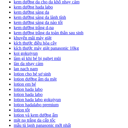
kem dưỡng da cho da khô nhạy cảm
kem dưỡng hada labo
kem dưỡng sáng da
kem dưỡng sáng da lành tính
kem dưỡng sáng da nào tốt
kem dưỡng trắng d-na
kem dưỡng trắng da toàn thân sau sinh
khuyến mãi máy giặt
kích thước điều hòa cây
kích thước máy giặt panasonic 10kg
koi gokujyun
làm gì khi bé bị nghẹt mũi
làn da nhạy cảm
lan nach nam
lotion cho bé sơ sinh
lotion dưỡng ẩm da mặt
lotion em bé
lotion hada labo
lotion hada labo
lotion hada labo gokujyun
lotion hadalabo premium
lotion tốt
lotion và kem dưỡng ẩm
mặt nạ trắng da cấp tốc
mẫu tủ lạnh panasonic mới nhất