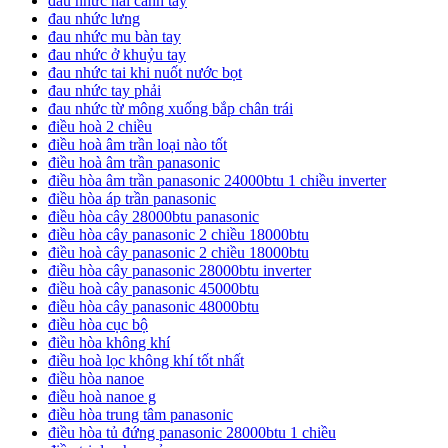
đau nhức hai cánh tay
đau nhức lưng
đau nhức mu bàn tay
đau nhức ở khuỷu tay
đau nhức tai khi nuốt nước bọt
đau nhức tay phải
đau nhức từ mông xuống bắp chân trái
điều hoà 2 chiều
điều hoà âm trần loại nào tốt
điều hoà âm trần panasonic
điều hòa âm trần panasonic 24000btu 1 chiều inverter
điều hòa áp trần panasonic
điều hòa cây 28000btu panasonic
điều hòa cây panasonic 2 chiều 18000btu
điều hoà cây panasonic 2 chiều 18000btu
điều hòa cây panasonic 28000btu inverter
điều hoà cây panasonic 45000btu
điều hòa cây panasonic 48000btu
điều hòa cục bộ
điều hòa không khí
điều hoà lọc không khí tốt nhất
điều hòa nanoe
điều hoà nanoe g
điều hòa trung tâm panasonic
điều hòa tủ đứng panasonic 28000btu 1 chiều