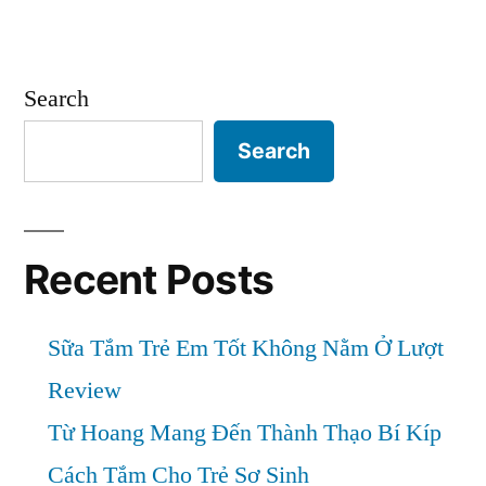
Chăm
Lời
Khuyên
Sóc
Bác
Search
Làn
Sĩ
Da
Da
Search
Liễu
Nhạy
Khi
Cảm”
Chăm
Sóc
Recent Posts
Làn
Da
Sữa Tắm Trẻ Em Tốt Không Nằm Ở Lượt
Nhạy
Cảm
Review
Từ Hoang Mang Đến Thành Thạo Bí Kíp
Cách Tắm Cho Trẻ Sơ Sinh