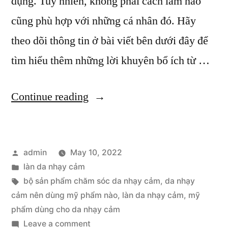
dụng. Tuy nhiên, không phải cách làm nào
cũng phù hợp với những cá nhân đó. Hãy
theo dõi thông tin ở bài viết bên dưới đây để
tìm hiểu thêm những lời khuyên bổ ích từ …
“Lời
Continue reading
Khuyên
Bác
Posted
admin
May 10, 2022
Sĩ
by
Posted
làn da nhạy cảm
Da
in
Tags:
bộ sản phẩm chăm sóc da nhạy cảm
,
da nhạy
Liễu
cảm nên dùng mỹ phẩm nào
,
làn da nhạy cảm
,
mỹ
phẩm dùng cho da nhạy cảm
Khi
on
Leave a comment