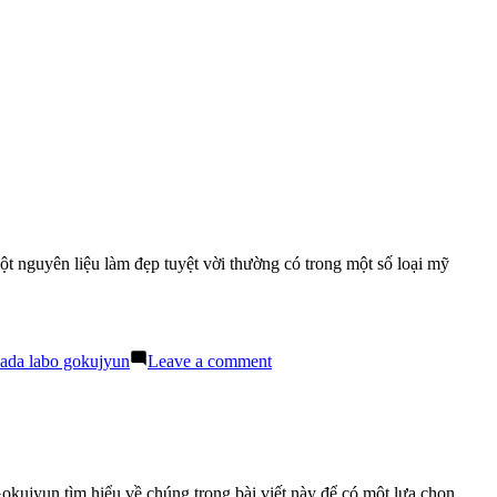
ột nguyên liệu làm đẹp tuyệt vời thường có trong một số loại mỹ
on
hada labo gokujyun
Leave a comment
Lotion
Hada
Labo
Gokujyun:
Rượu
Sake
Gokujyun tìm hiểu về chúng trong bài viết này để có một lựa chọn