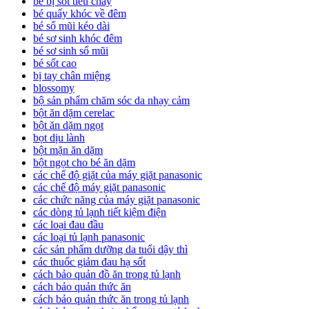
bé bị sốt tiêu chảy
bé quấy khóc về đêm
bé sổ mũi kéo dài
bé sơ sinh khóc đêm
bé sơ sinh sổ mũi
bé sốt cao
bị tay chân miệng
blossomy
bộ sản phẩm chăm sóc da nhạy cảm
bột ăn dặm cerelac
bột ăn dặm ngọt
bọt dịu lành
bột mặn ăn dặm
bột ngọt cho bé ăn dặm
các chế độ giặt của máy giặt panasonic
các chế độ máy giặt panasonic
các chức năng của máy giặt panasonic
các dòng tủ lạnh tiết kiệm điện
các loại đau đầu
các loại tủ lạnh panasonic
các sản phẩm dưỡng da tuổi dậy thì
các thuốc giảm đau hạ sốt
cách bảo quản đồ ăn trong tủ lạnh
cách bảo quản thức ăn
cách bảo quản thức ăn trong tủ lạnh