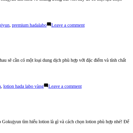
Có
Lợi
Cho
Da
on
ujyun
,
premium hadalabo
Leave a comment
Lotion
Hada
Labo
Gokujyun:
Phân
biệt
nhau sẽ cần có một loại dung dịch phù hợp với đặc điểm và tính chất
Lotion
và
Toner
on
n
,
lotion hada labo vàng
Leave a comment
Lotion
Hada
Labo
Gokujyun:
Chọn
Nước
Gokujyun tìm hiểu lotion là gì và cách chọn lotion phù hợp nhé! Để
Hoa
Hồng