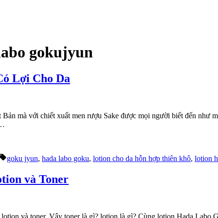
 labo gokujyun
Có Lợi Cho Da
hật Bản mà với chiết xuất men rượu Sake được mọi người biết đến như m
 …
Tags:
goku jyun
,
hada labo goku
,
lotion cho da hỗn hợp thiên khô
,
lotion 
tion và Toner
otion và toner. Vậy toner là gì? lotion là gì? Cùng lotion Hada Labo 