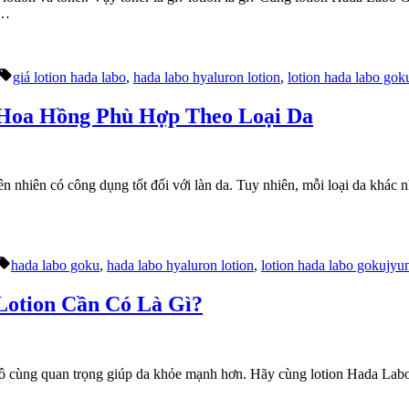
 …
Tags:
giá lotion hada labo
,
hada labo hyaluron lotion
,
lotion hada labo gok
Hoa Hồng Phù Hợp Theo Loại Da
ên nhiên có công dụng tốt đối với làn da. Tuy nhiên, mỗi loại da khác 
Tags:
hada labo goku
,
hada labo hyaluron lotion
,
lotion hada labo gokujyu
Lotion Cần Có Là Gì?
ô cùng quan trọng giúp da khỏe mạnh hơn. Hãy cùng lotion Hada Labo 