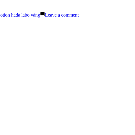
Phù
Hợp
Theo
on
lotion hada labo vàng
Leave a comment
Loại
Lotion
Da
Hada
Labo
Gokujyun:
Công
Dụng
Lotion
Cần
Có
Là
Gì?