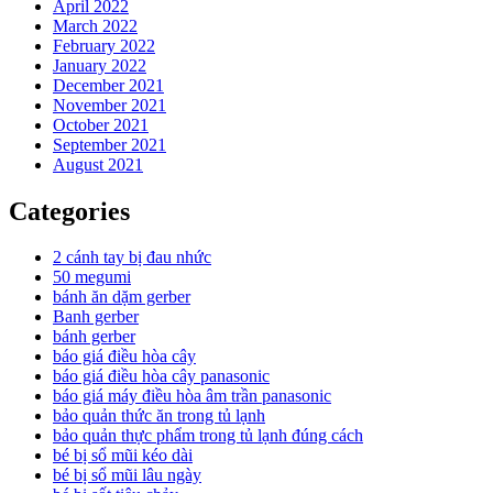
April 2022
March 2022
February 2022
January 2022
December 2021
November 2021
October 2021
September 2021
August 2021
Categories
2 cánh tay bị đau nhức
50 megumi
bánh ăn dặm gerber
Banh gerber
bánh gerber
báo giá điều hòa cây
báo giá điều hòa cây panasonic
báo giá máy điều hòa âm trần panasonic
bảo quản thức ăn trong tủ lạnh
bảo quản thực phẩm trong tủ lạnh đúng cách
bé bị sổ mũi kéo dài
bé bị sổ mũi lâu ngày