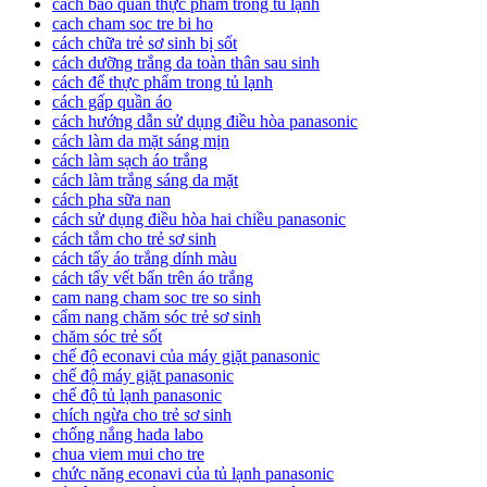
cách bảo quản thực phẩm trong tủ lạnh
cach cham soc tre bi ho
cách chữa trẻ sơ sinh bị sốt
cách dưỡng trắng da toàn thân sau sinh
cách để thực phẩm trong tủ lạnh
cách gấp quần áo
cách hướng dẫn sử dụng điều hòa panasonic
cách làm da mặt sáng mịn
cách làm sạch áo trắng
cách làm trắng sáng da mặt
cách pha sữa nan
cách sử dụng điều hòa hai chiều panasonic
cách tắm cho trẻ sơ sinh
cách tẩy áo trắng dính màu
cách tẩy vết bẩn trên áo trắng
cam nang cham soc tre so sinh
cẩm nang chăm sóc trẻ sơ sinh
chăm sóc trẻ sốt
chế độ econavi của máy giặt panasonic
chế độ máy giặt panasonic
chế độ tủ lạnh panasonic
chích ngừa cho trẻ sơ sinh
chống nắng hada labo
chua viem mui cho tre
chức năng econavi của tủ lạnh panasonic