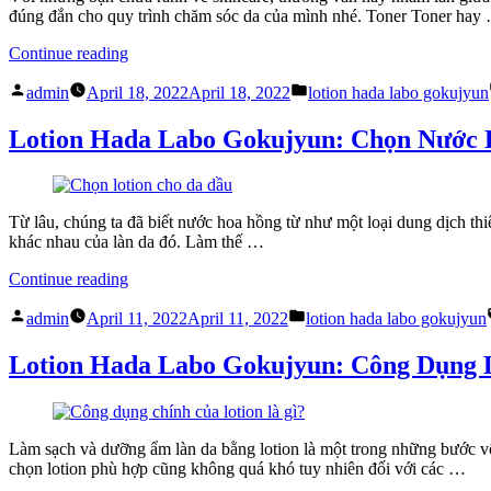
Da”
đúng đắn cho quy trình chăm sóc da của mình nhé. Toner Toner hay
“Lotion
Continue reading
Hada
Posted
Posted
Labo
admin
April 18, 2022
April 18, 2022
lotion hada labo gokujyun
by
in
Gokujyun:
Phân
Lotion Hada Labo Gokujyun: Chọn Nước 
biệt
Lotion
và
Toner”
Từ lâu, chúng ta đã biết nước hoa hồng từ như một loại dung dịch thi
khác nhau của làn da đó. Làm thế …
“Lotion
Continue reading
Hada
Posted
Posted
Labo
admin
April 11, 2022
April 11, 2022
lotion hada labo gokujyun
by
in
Gokujyun:
Chọn
Lotion Hada Labo Gokujyun: Công Dụng 
Nước
Hoa
Hồng
Phù
Làm sạch và dưỡng ẩm làn da bằng lotion là một trong những bước v
Hợp
chọn lotion phù hợp cũng không quá khó tuy nhiên đối với các …
Theo