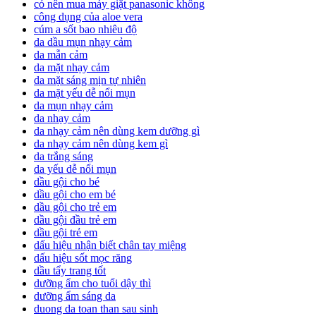
có nên mua máy giặt panasonic không
công dụng của aloe vera
cúm a sốt bao nhiêu độ
da dầu mụn nhạy cảm
da mẫn cảm
da mặt nhạy cảm
da mặt sáng mịn tự nhiên
da mặt yếu dễ nổi mụn
da mụn nhạy cảm
da nhạy cảm
da nhạy cảm nên dùng kem dưỡng gì
da nhạy cảm nên dùng kem gì
da trắng sáng
da yếu dễ nổi mụn
dầu gội cho bé
dầu gội cho em bé
dầu gội cho trẻ em
dầu gội đầu trẻ em
dầu gội trẻ em
dấu hiệu nhận biết chân tay miệng
dấu hiệu sốt mọc răng
dầu tẩy trang tốt
dưỡng ẩm cho tuổi dậy thì
dưỡng ẩm sáng da
duong da toan than sau sinh