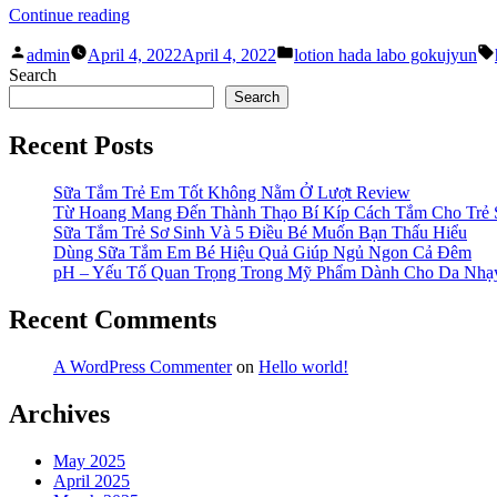
Loại
“Lotion
Continue reading
Da”
Hada
Posted
Posted
Labo
admin
April 4, 2022
April 4, 2022
lotion hada labo gokujyun
by
in
Gokujyun:
Search
Công
Search
Dụng
Lotion
Recent Posts
Cần
Có
Sữa Tắm Trẻ Em Tốt Không Nằm Ở Lượt Review
Là
Từ Hoang Mang Đến Thành Thạo Bí Kíp Cách Tắm Cho Trẻ 
Gì?”
Sữa Tắm Trẻ Sơ Sinh Và 5 Điều Bé Muốn Bạn Thấu Hiểu
Dùng Sữa Tắm Em Bé Hiệu Quả Giúp Ngủ Ngon Cả Đêm
pH – Yếu Tố Quan Trọng Trong Mỹ Phẩm Dành Cho Da Nh
Recent Comments
A WordPress Commenter
on
Hello world!
Archives
May 2025
April 2025