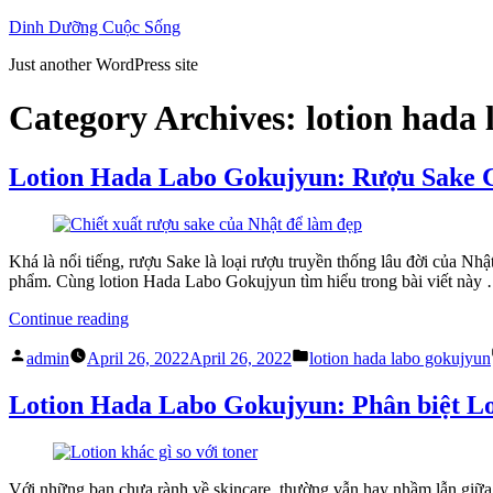
Skip
Dinh Dưỡng Cuộc Sống
to
Just another WordPress site
content
Category Archives:
lotion hada
Lotion Hada Labo Gokujyun: Rượu Sake 
Khá là nổi tiếng, rượu Sake là loại rượu truyền thống lâu đời của N
phẩm. Cùng lotion Hada Labo Gokujyun tìm hiểu trong bài viết này
“Lotion
Continue reading
Hada
Posted
Posted
Labo
admin
April 26, 2022
April 26, 2022
lotion hada labo gokujyun
by
in
Gokujyun:
Rượu
Lotion Hada Labo Gokujyun: Phân biệt Lo
Sake
Có
Lợi
Cho
Với những bạn chưa rành về skincare, thường vẫn hay nhầm lẫn giữa l