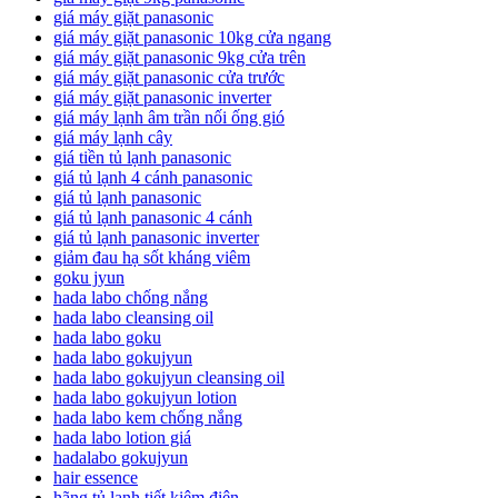
giá máy giặt panasonic
giá máy giặt panasonic 10kg cửa ngang
giá máy giặt panasonic 9kg cửa trên
giá máy giặt panasonic cửa trước
giá máy giặt panasonic inverter
giá máy lạnh âm trần nối ống gió
giá máy lạnh cây
giá tiền tủ lạnh panasonic
giá tủ lạnh 4 cánh panasonic
giá tủ lạnh panasonic
giá tủ lạnh panasonic 4 cánh
giá tủ lạnh panasonic inverter
giảm đau hạ sốt kháng viêm
goku jyun
hada labo chống nắng
hada labo cleansing oil
hada labo goku
hada labo gokujyun
hada labo gokujyun cleansing oil
hada labo gokujyun lotion
hada labo kem chống nắng
hada labo lotion giá
hadalabo gokujyun
hair essence
hãng tủ lạnh tiết kiệm điện