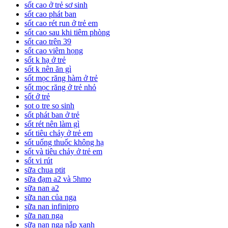
sốt cao ở trẻ sơ sinh
sốt cao phát ban
sốt cao rét run ở trẻ em
sốt cao sau khi tiêm phòng
sốt cao trên 39
sốt cao viêm họng
sốt k hạ ở trẻ
sốt k nên ăn gì
sốt mọc răng hàm ở trẻ
sốt mọc răng ở trẻ nhỏ
sốt ở trẻ
sot o tre so sinh
sốt phát ban ở trẻ
sốt rét nên làm gì
sốt tiêu chảy ở trẻ em
sốt uống thuốc không hạ
sốt và tiêu chảy ở trẻ em
sốt vi rút
sữa chua ptit
sữa đạm a2 và 5hmo
sữa nan a2
sữa nan của nga
sữa nan infinipro
sữa nan nga
sữa nan nga nắp xanh