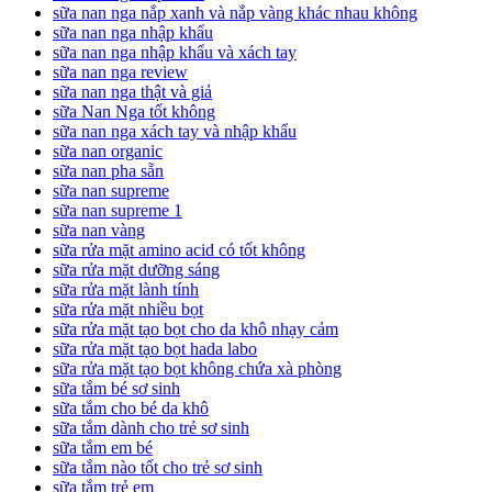
sữa nan nga nắp xanh và nắp vàng khác nhau không
sữa nan nga nhập khẩu
sữa nan nga nhập khẩu và xách tay
sữa nan nga review
sữa nan nga thật và giả
sữa Nan Nga tốt không
sữa nan nga xách tay và nhập khẩu
sữa nan organic
sữa nan pha sẵn
sữa nan supreme
sữa nan supreme 1
sữa nan vàng
sữa rửa mặt amino acid có tốt không
sữa rửa mặt dưỡng sáng
sữa rửa mặt lành tính
sữa rửa mặt nhiều bọt
sữa rửa mặt tạo bọt cho da khô nhạy cảm
sữa rửa mặt tạo bọt hada labo
sữa rửa mặt tạo bọt không chứa xà phòng
sữa tắm bé sơ sinh
sữa tắm cho bé da khô
sữa tắm dành cho trẻ sơ sinh
sữa tắm em bé
sữa tắm nào tốt cho trẻ sơ sinh
sữa tắm trẻ em