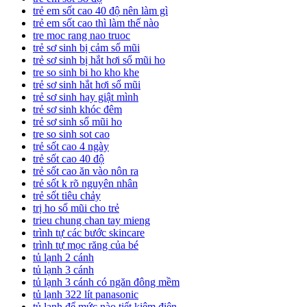
trẻ em sốt cao 40 độ nên làm gì
trẻ em sốt cao thì làm thế nào
tre moc rang nao truoc
trẻ sơ sinh bị cảm sổ mũi
trẻ sơ sinh bị hắt hơi sổ mũi ho
tre so sinh bi ho kho khe
trẻ sơ sinh hắt hơi sổ mũi
trẻ sơ sinh hay giật mình
trẻ sơ sinh khóc đêm
trẻ sơ sinh sổ mũi ho
tre so sinh sot cao
trẻ sốt cao 4 ngày
trẻ sốt cao 40 độ
trẻ sốt cao ăn vào nôn ra
trẻ sốt k rõ nguyên nhân
trẻ sốt tiêu chảy
trị ho sổ mũi cho trẻ
trieu chung chan tay mieng
trình tự các bước skincare
trình tự mọc răng của bé
tủ lạnh 2 cánh
tủ lạnh 3 cánh
tủ lạnh 3 cánh có ngăn đông mềm
tủ lạnh 322 lít panasonic
tủ lạnh để mức nào tiết kiệm điện