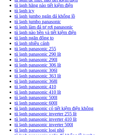
tủ lạnh hãng nào tiết kiệm điện
tủ lạnh icy
tủ lạnh jumbo ngăn đá khổng lồ
tủ lạnh jumbo panasonic
tủ lạnh làm đá tự rơi panasonic
tủ lạnh nào bền và tiết kiệm điện
tủ lạnh ngăn đông to
tủ lạnh nhiều cánh
tủ lạnh panasonic 255
tủ lạnh panasonic 290 lít
tủ lạnh panasonic 290l
tủ lạnh panasonic 306 lít
tủ lạnh panasonic 306l
tủ lạnh panasonic 363 lít
tủ lạnh panasonic 368l
tủ lạnh panasonic 410
tủ lạnh panasonic 410 lít
tủ lạnh panasonic 500l
tủ lạnh panasonic 600l
tủ lạnh panasonic có tiết kiệm điện không
tủ lạnh panasonic inverter 255 lít
tủ lạnh panasonic inverter 410 lít
tủ lạnh panasonic inverter 500l
tủ lạnh panasonic loại nhỏ