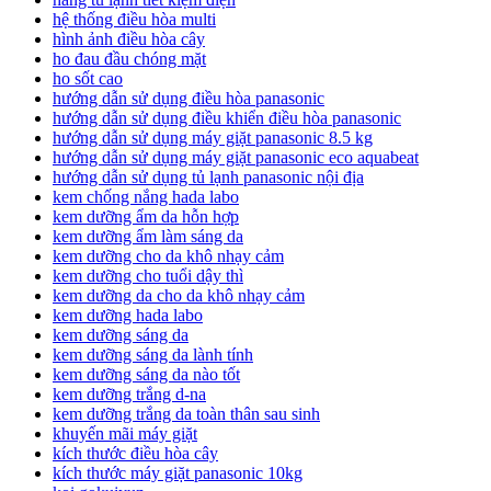
hệ thống điều hòa multi
hình ảnh điều hòa cây
ho đau đầu chóng mặt
ho sốt cao
hướng dẫn sử dụng điều hòa panasonic
hướng dẫn sử dụng điều khiển điều hòa panasonic
hướng dẫn sử dụng máy giặt panasonic 8.5 kg
hướng dẫn sử dụng máy giặt panasonic eco aquabeat
hướng dẫn sử dụng tủ lạnh panasonic nội địa
kem chống nắng hada labo
kem dưỡng ẩm da hỗn hợp
kem dưỡng ẩm làm sáng da
kem dưỡng cho da khô nhạy cảm
kem dưỡng cho tuổi dậy thì
kem dưỡng da cho da khô nhạy cảm
kem dưỡng hada labo
kem dưỡng sáng da
kem dưỡng sáng da lành tính
kem dưỡng sáng da nào tốt
kem dưỡng trắng d-na
kem dưỡng trắng da toàn thân sau sinh
khuyến mãi máy giặt
kích thước điều hòa cây
kích thước máy giặt panasonic 10kg