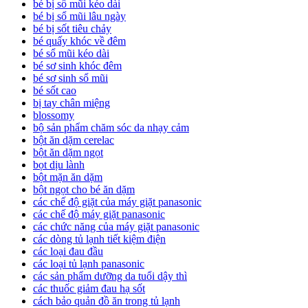
bé bị sổ mũi kéo dài
bé bị sổ mũi lâu ngày
bé bị sốt tiêu chảy
bé quấy khóc về đêm
bé sổ mũi kéo dài
bé sơ sinh khóc đêm
bé sơ sinh sổ mũi
bé sốt cao
bị tay chân miệng
blossomy
bộ sản phẩm chăm sóc da nhạy cảm
bột ăn dặm cerelac
bột ăn dặm ngọt
bọt dịu lành
bột mặn ăn dặm
bột ngọt cho bé ăn dặm
các chế độ giặt của máy giặt panasonic
các chế độ máy giặt panasonic
các chức năng của máy giặt panasonic
các dòng tủ lạnh tiết kiệm điện
các loại đau đầu
các loại tủ lạnh panasonic
các sản phẩm dưỡng da tuổi dậy thì
các thuốc giảm đau hạ sốt
cách bảo quản đồ ăn trong tủ lạnh