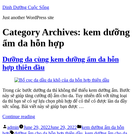
Skip
Dinh Dưỡng Cuộc Sống
to
Just another WordPress site
content
Category Archives:
kem dưỡng
ẩm da hỗn hợp
Dưỡng da cùng kem dưỡng ẩm da hỗn
hợp thiên dầu
Trong các bước dưỡng da thì không thể thiếu kem dưỡng ẩm. Bước
này sẽ giúp tăng cường độ ẩm cho da. Tuy nhiên đối với từng loại
da thì bạn sẽ có sự lựa chọn phù hợp để có thể có được làn da đầy
sức sống. Bài viết này sẽ giúp bạn được …
“Dưỡng
Continue reading
da
Posted
Posted
cùng
admin
June 29, 2022
June 29, 2022
kem dưỡng ẩm da hỗn
by
in
Tags:
kem
hợp
dưỡng ẩm cho da hỗn hợp thiên dầu
,
kem dưỡng ẩm cho da