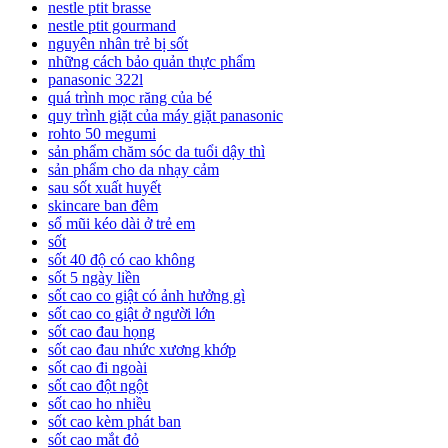
nestle ptit brasse
nestle ptit gourmand
nguyên nhân trẻ bị sốt
những cách bảo quản thực phẩm
panasonic 322l
quá trình mọc răng của bé
quy trình giặt của máy giặt panasonic
rohto 50 megumi
sản phẩm chăm sóc da tuổi dậy thì
sản phẩm cho da nhạy cảm
sau sốt xuất huyết
skincare ban đêm
sổ mũi kéo dài ở trẻ em
sốt
sốt 40 độ có cao không
sốt 5 ngày liền
sốt cao co giật có ảnh hưởng gì
sốt cao co giật ở người lớn
sốt cao đau họng
sốt cao đau nhức xương khớp
sốt cao đi ngoài
sốt cao đột ngột
sốt cao ho nhiều
sốt cao kèm phát ban
sốt cao mắt đỏ