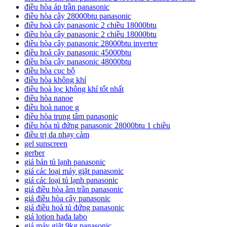
điều hòa áp trần panasonic
điều hòa cây 28000btu panasonic
điều hoà cây panasonic 2 chiều 18000btu
điều hòa cây panasonic 2 chiều 18000btu
điều hòa cây panasonic 28000btu inverter
điều hoà cây panasonic 45000btu
điều hòa cây panasonic 48000btu
điều hòa cục bộ
điều hòa không khí
điều hoà lọc không khí tốt nhất
điều hòa nanoe
điều hoà nanoe g
điều hòa trung tâm panasonic
điều hòa tủ đứng panasonic 28000btu 1 chiều
điều trị da nhạy cảm
gel sunscreen
gerber
giá bán tủ lạnh panasonic
giá các loại máy giặt panasonic
giá các loại tủ lạnh panasonic
giá điều hòa âm trần panasonic
giá điều hòa cây panasonic
giá điều hoà tủ đứng panasonic
giá lotion hada labo
giá máy giặt 9kg panasonic