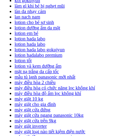
koi gokujyun
làm gì khi bé bị nghẹt mũi
làn da nhạy cảm
lan nach nam
lotion cho bé sơ sinh
lotion dưỡng ẩm da mặt
lotion em bé
lotion hada labo
lotion hada labo
lotion hada labo gokujyun
lotion hadalabo premium
lotion tốt
lotion và kem dưỡng ẩm
mặt nạ trắng da cấp tốc
mẫu tủ lạnh panasonic mới nhất
máy điều hòa 2 chiều
máy điều hòa có chức năng lọc không khí
máy điều hòa độ ẩm lọc không khí
máy giặt 10 kg
máy giặt cho gia đình
máy giặt cửa đứng
máy giặt cửa ngang panasonic 10kg
máy giặt cửa trên 9kg
máy giặt inverter
máy giặt loại nào tiết kiệm điện nước