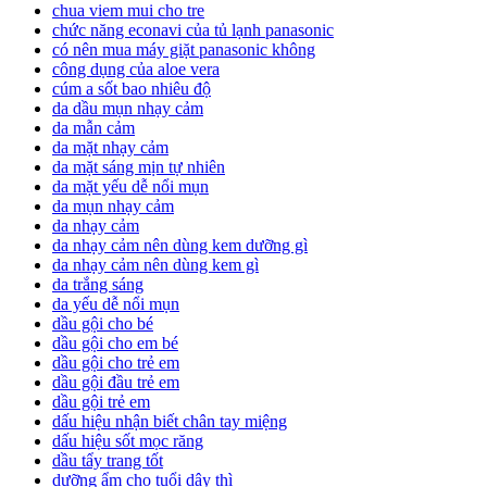
chua viem mui cho tre
chức năng econavi của tủ lạnh panasonic
có nên mua máy giặt panasonic không
công dụng của aloe vera
cúm a sốt bao nhiêu độ
da dầu mụn nhạy cảm
da mẫn cảm
da mặt nhạy cảm
da mặt sáng mịn tự nhiên
da mặt yếu dễ nổi mụn
da mụn nhạy cảm
da nhạy cảm
da nhạy cảm nên dùng kem dưỡng gì
da nhạy cảm nên dùng kem gì
da trắng sáng
da yếu dễ nổi mụn
dầu gội cho bé
dầu gội cho em bé
dầu gội cho trẻ em
dầu gội đầu trẻ em
dầu gội trẻ em
dấu hiệu nhận biết chân tay miệng
dấu hiệu sốt mọc răng
dầu tẩy trang tốt
dưỡng ẩm cho tuổi dậy thì