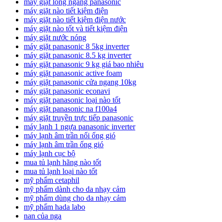
máy giặt lồng ngang panasonic
máy giặt nào tiết kiệm điện
máy giặt nào tiết kiệm điện nước
máy giặt nào tốt và tiết kiệm điện
máy giặt nước nóng
máy giặt panasonic 8 5kg inverter
máy giặt panasonic 8.5 kg inverter
máy giặt panasonic 9 kg giá bao nhiêu
máy giặt panasonic active foam
máy giặt panasonic cửa ngang 10kg
máy giặt panasonic econavi
máy giặt panasonic loại nào tốt
máy giặt panasonic na f100a4
máy giặt truyền trực tiếp panasonic
máy lạnh 1 ngựa panasonic inverter
máy lạnh âm trần nối ống gió
máy lạnh âm trần ống gió
máy lạnh cục bộ
mua tủ lạnh hãng nào tốt
mua tủ lạnh loại nào tốt
mỹ phẩm cetaphil
mỹ phẩm dành cho da nhạy cảm
mỹ phẩm dùng cho da nhạy cảm
mỹ phẩm hada labo
nan của nga