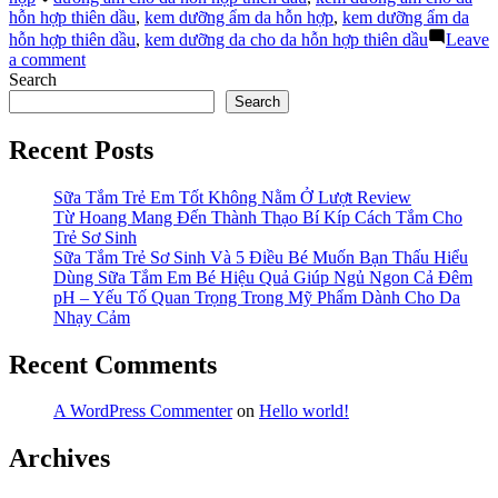
dưỡng
hỗn hợp thiên dầu
,
kem dưỡng ẩm da hỗn hợp
,
kem dưỡng ẩm da
ẩm
hỗn hợp thiên dầu
,
kem dưỡng da cho da hỗn hợp thiên dầu
Leave
da
on
a comment
hỗn
Dưỡng
Search
hợp
da
Search
thiên
cùng
dầu”
kem
Recent Posts
dưỡng
ẩm
Sữa Tắm Trẻ Em Tốt Không Nằm Ở Lượt Review
da
Từ Hoang Mang Đến Thành Thạo Bí Kíp Cách Tắm Cho
hỗn
Trẻ Sơ Sinh
hợp
Sữa Tắm Trẻ Sơ Sinh Và 5 Điều Bé Muốn Bạn Thấu Hiểu
thiên
Dùng Sữa Tắm Em Bé Hiệu Quả Giúp Ngủ Ngon Cả Đêm
dầu
pH – Yếu Tố Quan Trọng Trong Mỹ Phẩm Dành Cho Da
Nhạy Cảm
Recent Comments
A WordPress Commenter
on
Hello world!
Archives