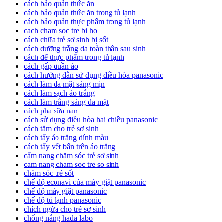
cách bảo quản thức ăn
cách bảo quản thức ăn trong tủ lạnh
cách bảo quản thực phẩm trong tủ lạnh
cach cham soc tre bi ho
cách chữa trẻ sơ sinh bị sốt
cách dưỡng trắng da toàn thân sau sinh
cách để thực phẩm trong tủ lạnh
cách gấp quần áo
cách hướng dẫn sử dụng điều hòa panasonic
cách làm da mặt sáng mịn
cách làm sạch áo trắng
cách làm trắng sáng da mặt
cách pha sữa nan
cách sử dụng điều hòa hai chiều panasonic
cách tắm cho trẻ sơ sinh
cách tẩy áo trắng dính màu
cách tẩy vết bẩn trên áo trắng
cẩm nang chăm sóc trẻ sơ sinh
cam nang cham soc tre so sinh
chăm sóc trẻ sốt
chế độ econavi của máy giặt panasonic
chế độ máy giặt panasonic
chế độ tủ lạnh panasonic
chích ngừa cho trẻ sơ sinh
chống nắng hada labo