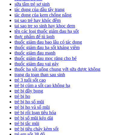
sữa tắm trẻ sơ sinh
tác dụng của dầu tẩy trang
tác dụng của kem chống nắng
tại sao trẻ hay khóc đêm
tai sao tre so sinh hay khoc dem
tên các loại thuốc giảm đau hạ sốt
thực phẩm để tủ lạnh
thuốc giảm đau bao lâu có tác dụng
thuốc giảm đau hạ sốt kháng viêm
thuốc giảm đau mạnh
thuốc giảm đau mọc răng cho bé
thuốc giảm đau vai gáy
thuốc hạ sốt uống chung với sữa được không
trang da toan than sau sinh
trẻ 3 tuổi sốt cao
trẻ bị cúm a sốt cao không hạ
trẻ bị đầy bụng
trẻ bị ho
trẻ bị ho sổ mũi
trẻ bị ho và sổ mũi
trẻ bị rối loạn tiêu hóa
trẻ bị sổ mũi kéo dài
trẻ bị tắc mũi
trẻ bị tiêu chảy kèm sốt
trẻ em sốt 38 độ