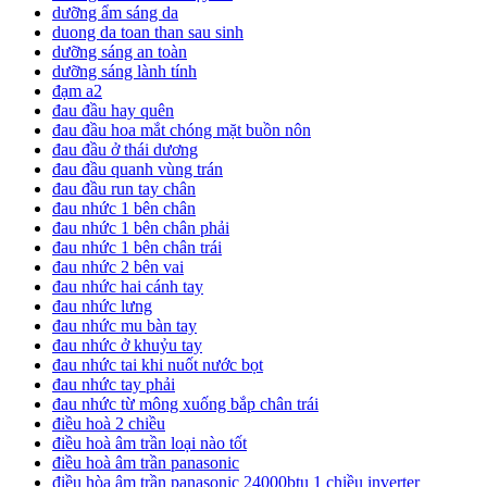
dưỡng ẩm sáng da
duong da toan than sau sinh
dưỡng sáng an toàn
dưỡng sáng lành tính
đạm a2
đau đầu hay quên
đau đầu hoa mắt chóng mặt buồn nôn
đau đầu ở thái dương
đau đầu quanh vùng trán
đau đầu run tay chân
đau nhức 1 bên chân
đau nhức 1 bên chân phải
đau nhức 1 bên chân trái
đau nhức 2 bên vai
đau nhức hai cánh tay
đau nhức lưng
đau nhức mu bàn tay
đau nhức ở khuỷu tay
đau nhức tai khi nuốt nước bọt
đau nhức tay phải
đau nhức từ mông xuống bắp chân trái
điều hoà 2 chiều
điều hoà âm trần loại nào tốt
điều hoà âm trần panasonic
điều hòa âm trần panasonic 24000btu 1 chiều inverter