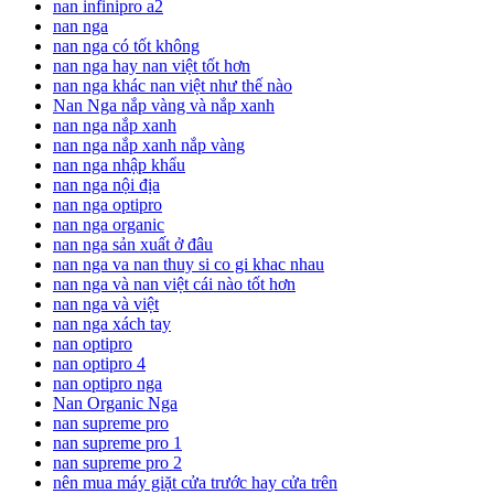
nan infinipro a2
nan nga
nan nga có tốt không
nan nga hay nan việt tốt hơn
nan nga khác nan việt như thế nào
Nan Nga nắp vàng và nắp xanh
nan nga nắp xanh
nan nga nắp xanh nắp vàng
nan nga nhập khẩu
nan nga nội địa
nan nga optipro
nan nga organic
nan nga sản xuất ở đâu
nan nga va nan thuy si co gi khac nhau
nan nga và nan việt cái nào tốt hơn
nan nga và việt
nan nga xách tay
nan optipro
nan optipro 4
nan optipro nga
Nan Organic Nga
nan supreme pro
nan supreme pro 1
nan supreme pro 2
nên mua máy giặt cửa trước hay cửa trên