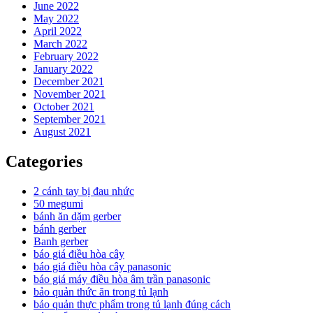
June 2022
May 2022
April 2022
March 2022
February 2022
January 2022
December 2021
November 2021
October 2021
September 2021
August 2021
Categories
2 cánh tay bị đau nhức
50 megumi
bánh ăn dặm gerber
bánh gerber
Banh gerber
báo giá điều hòa cây
báo giá điều hòa cây panasonic
báo giá máy điều hòa âm trần panasonic
bảo quản thức ăn trong tủ lạnh
bảo quản thực phẩm trong tủ lạnh đúng cách