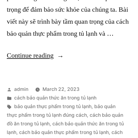
trọng để đảm bảo sức khỏe của chúng ta. Bài
viết này sẽ trình bày tầm quan trọng của cách
bảo quản thực phẩm trong tủ lạnh và …
“Bạn
Continue reading
có
biết
Posted
admin
March 22, 2023
cách
by
Posted
cách bảo quản thức ăn trong tủ lạnh
bảo
in
Tags:
bảo quản thực phẩm trong tủ lạnh
,
bảo quản
quản
thực phẩm trong tủ lạnh đúng cách
,
cách bảo quản
đồ ăn trong tủ lạnh
,
cách bảo quản thức ăn trong tủ
thức
lạnh
,
cách bảo quản thực phẩm trong tủ lạnh
,
cách