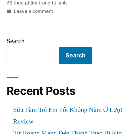
ăn
để thực phẩm trong tủ lạnh
on
Leave a comment
trong
Bạn
tủ
có
lạnh
biết
Search
cách
không?”
bảo
Search
quản
thức
ăn
trong
Recent Posts
tủ
lạnh
Sữa Tắm Trẻ Em Tốt Không Nằm Ở Lượt
không?
Review
Từ Hoang Mang Đến Thành Thạo Bí Kíp