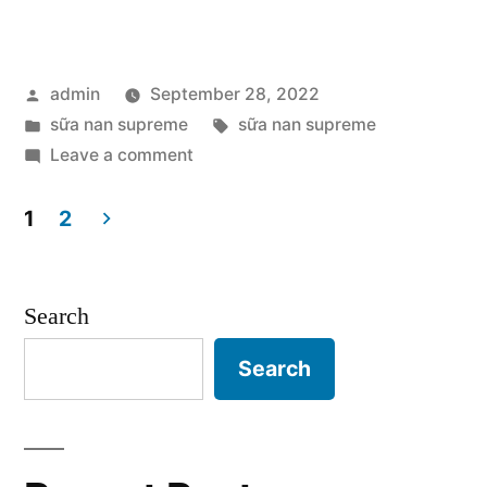
Đặc
Tính
Posted
admin
September 28, 2022
Nổi
by
Posted
Tags:
sữa nan supreme
sữa nan supreme
Bật
in
on
Leave a comment
Của
Các
Đặc
1
2
Dòng
Tính
Posts
Sữa
Nổi
pagination
Bật
Nan
Search
Của
Supreme”
Search
Dòng
Sữa
Nan
Supreme