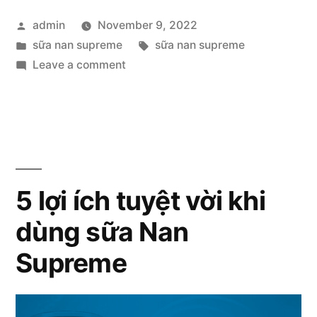
sữa
Posted
admin
November 9, 2022
nan
by
Posted
Tags:
sữa nan supreme
sữa nan supreme
supreme
in
on
Leave a comment
2,
Đánh
giá
sữa
sữa
có
nan
supreme
giúp
2,
5 lợi ích tuyệt vời khi
bé
sữa
tăng
dùng sữa Nan
có
giúp
cân
Supreme
bé
không”
tăng
cân