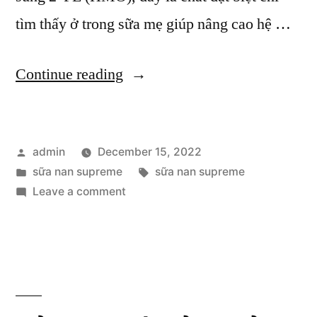
tìm thấy ở trong sữa mẹ giúp nâng cao hệ …
“Đặc
Continue reading
điểm
nổi
Posted
admin
December 15, 2022
bật
by
Posted
Tags:
sữa nan supreme
sữa nan supreme
của
in
on
Leave a comment
sữa
Đặc
điểm
Nan
nổi
Supreme”
bật
của
sữa