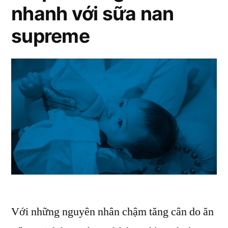
nhanh với sữa nan
cho
bé
supreme
yêu
Với những nguyên nhân chậm tăng cân do ăn