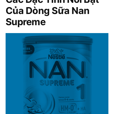
Sung
Trẻ
Của Dòng Sữa Nan
Dinh
Dưỡng
Hiệu
Supreme
Cho
Quả”
Trẻ
Hiệu
Quả