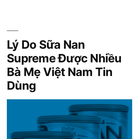
bé
sữa
tăng
nan
cân
nhanh
supreme”
với
Lý Do Sữa Nan
sữa
Supreme Được Nhiều
nan
supreme
Bà Mẹ Việt Nam Tin
Dùng