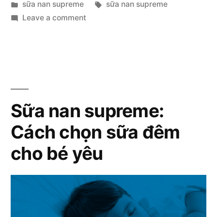
by
Posted
Tags:
sữa nan supreme
sữa nan supreme
Kíp
in
on
Leave a comment
Dinh
Sữa
Nan
Dưỡng
Supreme:
Giúp
Bí
Kíp
Con
Dinh
Sữa nan supreme:
Bắt
Dưỡng
Kịp
Cách chọn sữa đêm
Giúp
Con
Cân
cho bé yêu
Bắt
Nặng”
Kịp
Cân
Nặng