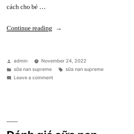
cách cho bé …
“Sử
Continue reading
dụng
và
Posted
admin
November 24, 2022
bảo
by
Posted
Tags:
sữa nan supreme
sữa nan supreme
quản
in
on
Leave a comment
tốt
Sử
dụng
sữa
và
nan
bảo
quản
supreme
tốt
2”