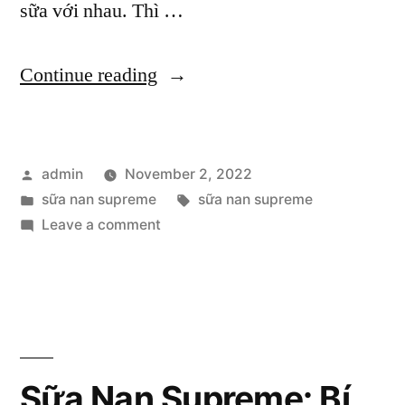
sữa với nhau. Thì …
“5
Continue reading
lợi
ích
Posted
admin
November 2, 2022
tuyệt
by
Posted
Tags:
sữa nan supreme
sữa nan supreme
vời
in
on
Leave a comment
khi
5
lợi
dùng
ích
sữa
tuyệt
vời
Nan
khi
Sữa Nan Supreme: Bí
Supreme”
dùng