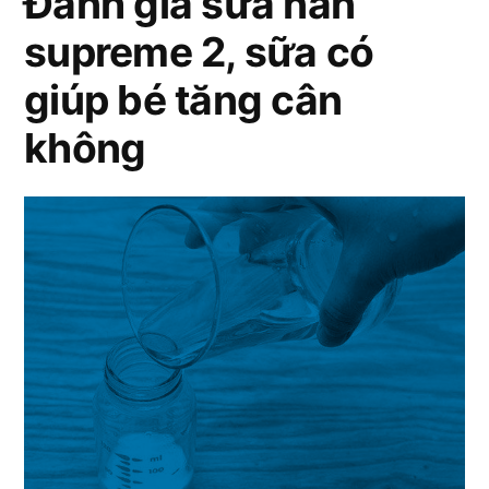
Đánh giá sữa nan
sữa
supreme 2, sữa có
nan
supreme
giúp bé tăng cân
2
không