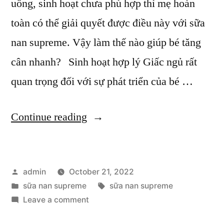
uống, sinh hoạt chưa phù hợp thì mẹ hoàn
toàn có thể giải quyết được điều này với sữa
nan supreme. Vậy làm thế nào giúp bé tăng
cân nhanh? Sinh hoạt hợp lý Giấc ngủ rất
quan trọng đối với sự phát triển của bé …
“Giúp
Continue reading
bé
tăng
Posted
admin
October 21, 2022
cân
by
Posted
Tags:
sữa nan supreme
sữa nan supreme
nhanh
in
on
Leave a comment
với
Giúp