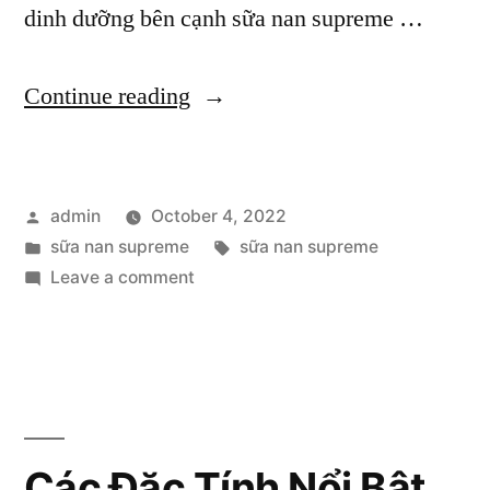
dinh dưỡng bên cạnh sữa nan supreme …
“Sữa
Continue reading
Nan
Supreme:
Posted
admin
October 4, 2022
Nguyên
by
Posted
Tags:
sữa nan supreme
sữa nan supreme
Tắc
in
on
Leave a comment
Bổ
Sữa
Nan
Sung
Supreme:
Dinh
Nguyên
Tắc
Dưỡng
Bổ
Các Đặc Tính Nổi Bật
Cho