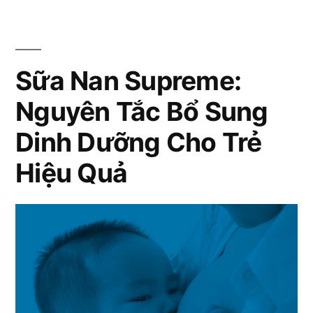
Sữa
Bà
Nan
Supreme
Mẹ
Được
Sữa Nan Supreme:
Việt
Nhiều
Nam
Nguyên Tắc Bổ Sung
Bà
Mẹ
Tin
Dinh Dưỡng Cho Trẻ
Việt
Dùng”
Nam
Hiệu Quả
Tin
Dùng