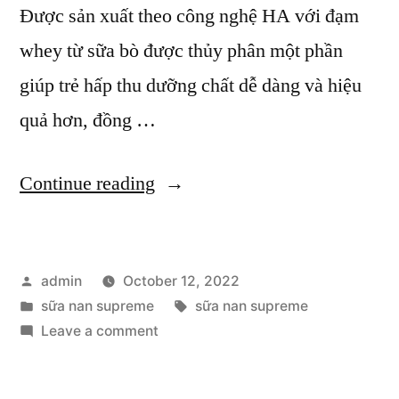
Được sản xuất theo công nghệ HA với đạm
whey từ sữa bò được thủy phân một phần
giúp trẻ hấp thu dưỡng chất dễ dàng và hiệu
quả hơn, đồng …
“Lý
Continue reading
Do
Sữa
Posted
admin
October 12, 2022
Nan
by
Posted
Tags:
sữa nan supreme
sữa nan supreme
Supreme
in
on
Leave a comment
Được
Lý
Do
Nhiều