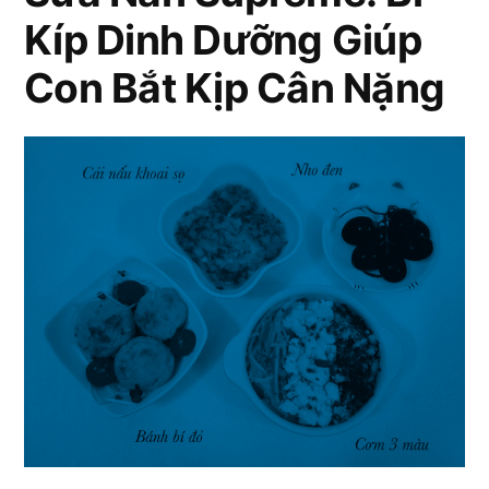
Kíp Dinh Dưỡng Giúp
sữa
Nan
Con Bắt Kịp Cân Nặng
Supreme