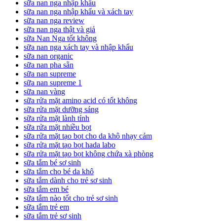
sữa nan nga nhập khẩu
sữa nan nga nhập khẩu và xách tay
sữa nan nga review
sữa nan nga thật và giả
sữa Nan Nga tốt không
sữa nan nga xách tay và nhập khẩu
sữa nan organic
sữa nan pha sẵn
sữa nan supreme
sữa nan supreme 1
sữa nan vàng
sữa rửa mặt amino acid có tốt không
sữa rửa mặt dưỡng sáng
sữa rửa mặt lành tính
sữa rửa mặt nhiều bọt
sữa rửa mặt tạo bọt cho da khô nhạy cảm
sữa rửa mặt tạo bọt hada labo
sữa rửa mặt tạo bọt không chứa xà phòng
sữa tắm bé sơ sinh
sữa tắm cho bé da khô
sữa tắm dành cho trẻ sơ sinh
sữa tắm em bé
sữa tắm nào tốt cho trẻ sơ sinh
sữa tắm trẻ em
sữa tắm trẻ sơ sinh