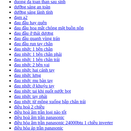
duong da toan than sau sinh
dưỡng sáng an toàn
dưỡng sáng lành tính
đạm a2
đau đầu hay quên
đau đầu hoa mắt chóng mặt buồn nôn
đau đầu ở thái dương
đau đầu quanh vùng trán
đau đầu run tay chân
đau nhức 1 bên chân
đau nhức 1 bên chân phải
đau nhức 1 bên chân trái
đau nhức 2 bên vai
đau nhức hai cánh tay
đau nhức lưng
đau nhức mu bàn tay
đau nhức ở khuỷu tay
đau nhức tai khi nuốt nước bọt
đau nhức tay phải
đau nhức từ mông xuống bắp chân trái
điều hoà 2 chiều
điều hoà âm trần loại nào tốt
điều hoà âm trần panasonic
điều hòa âm trần panasonic 24000btu 1 chiều inverter
điều hòa áp trần panasonic