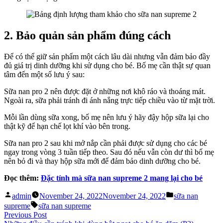
2. Bảo quản sản phẩm đúng cách
Để có thể giữ sản phẩm một cách lâu dài nhưng vẫn đảm bảo đầy
đủ giá trị dinh dưỡng khi sử dụng cho bé. Bố mẹ cần thật sự quan
tâm đến một số lưu ý sau:
Sữa nan pro 2 nên được đặt ở những nơi khô ráo và thoáng mát.
Ngoài ra, sữa phải tránh đi ánh nắng trực tiếp chiều vào từ mặt trời.
Mỗi lần dùng sữa xong, bố mẹ nên lưu ý hãy đậy hộp sữa lại cho
thật kỹ để hạn chế lọt khí vào bên trong.
Sữa nan pro 2 sau khi mở nắp cần phải được sử dụng cho các bé
ngay trong vòng 3 tuần tiếp theo. Sau đó nếu vẫn còn dư thì bố mẹ
nên bỏ đi và thay hộp sữa mới để đảm bảo dinh dưỡng cho bé.
Đọc thêm:
Đặc tính mà sữa nan supreme 2 mang lại cho bé
Posted
Posted
admin
November 24, 2022
November 24, 2022
sữa nan
by
in
Tags:
supreme
sữa nan supreme
Post
Previous
Previous Post