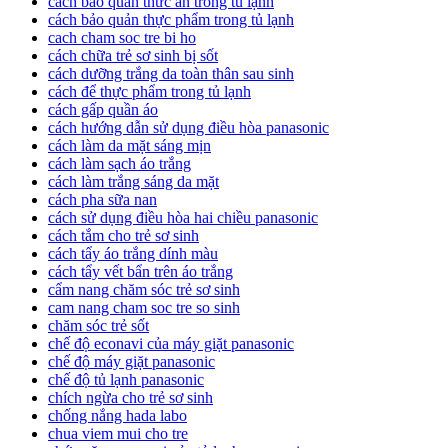
cách bảo quản thức ăn trong tủ lạnh
cách bảo quản thực phẩm trong tủ lạnh
cach cham soc tre bi ho
cách chữa trẻ sơ sinh bị sốt
cách dưỡng trắng da toàn thân sau sinh
cách để thực phẩm trong tủ lạnh
cách gấp quần áo
cách hướng dẫn sử dụng điều hòa panasonic
cách làm da mặt sáng mịn
cách làm sạch áo trắng
cách làm trắng sáng da mặt
cách pha sữa nan
cách sử dụng điều hòa hai chiều panasonic
cách tắm cho trẻ sơ sinh
cách tẩy áo trắng dính màu
cách tẩy vết bẩn trên áo trắng
cẩm nang chăm sóc trẻ sơ sinh
cam nang cham soc tre so sinh
chăm sóc trẻ sốt
chế độ econavi của máy giặt panasonic
chế độ máy giặt panasonic
chế độ tủ lạnh panasonic
chích ngừa cho trẻ sơ sinh
chống nắng hada labo
chua viem mui cho tre