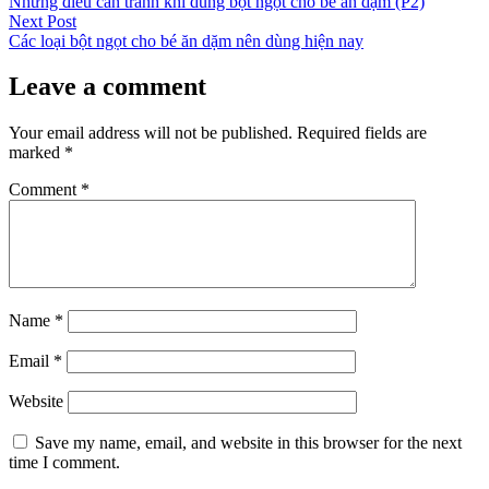
post:
Những điều cần tránh khi dùng bột ngọt cho bé ăn dặm (P2)
navigation
Next
Next Post
post:
Các loại bột ngọt cho bé ăn dặm nên dùng hiện nay
Leave a comment
Your email address will not be published.
Required fields are
marked
*
Comment
*
Name
*
Email
*
Website
Save my name, email, and website in this browser for the next
time I comment.