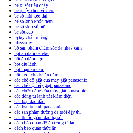
bé bị sốt tiêu chảy
bé quấy khóc về đêm
bé sổ mũi kéo dài
bé sơ sinh khóc đêm
bé sơ sinh sổ mũi
bé sốt cao
bị tay chân miệng
blossomy
bộ sản phẩm chăm sóc da nhạy cảm
bột ăn dặm cerelac
bột ăn dặm ngọt
bọt dịu lành
bột mặn ăn dặm
bột ngọt cho bé ăn dặm
các chế độ giặt của máy giặt panasonic
các chế độ máy giặt panasonic
các chức năng của máy giặt panasonic
các dòng tủ lạnh tiết kiệm điện
các loại đau đầu
các loại tủ lạnh panasonic
các sản phẩm dưỡng da tuổi dậy thì
các thuốc giảm đau hạ sốt
cách bảo quản đồ ăn trong tủ lạnh
cách bảo quản thức ăn