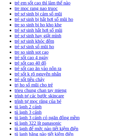
trẻ em sốt cao thì làm thế nào
tre moc rang nao truoc
trẻ sơ sinh bị cảm sổ mũi
trẻ sơ sinh bị hắt hơi sổ mũi ho
tre so sinh bi ho kho khe
trẻ sơ sinh hắt hơi sổ mũi
trẻ sơ sinh hay giật mình
trẻ sơ sinh khóc đêm
trẻ sơ sinh sổ mũi ho
tre so sinh sot cao
trẻ sốt cao 4 ngày
trẻ sốt cao 40 độ
trẻ sốt cao ăn vào nôn ra
trẻ sốt k rõ nguyên nhân
trẻ sốt tiêu chảy
trị ho sổ mũi cho trẻ
trieu chung chan tay mieng
trình tự các bước skincare
trình tự mọc răng của bé
tủ lạnh 2 cánh
tủ lạnh 3 cánh
tủ lạnh 3 cánh có ngăn đông mềm
tủ lạnh 322 lít panasonic
tủ lạnh để mức nào tiết kiệm điện
tủ lạnh hãng nào tiết kiệm điện