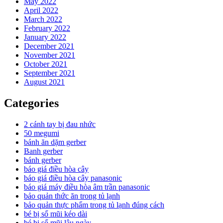
May 2022
April 2022
March 2022
February 2022
January 2022
December 2021
November 2021
October 2021
September 2021
August 2021
Categories
2 cánh tay bị đau nhức
50 megumi
bánh ăn dặm gerber
Banh gerber
bánh gerber
báo giá điều hòa cây
báo giá điều hòa cây panasonic
báo giá máy điều hòa âm trần panasonic
bảo quản thức ăn trong tủ lạnh
bảo quản thực phẩm trong tủ lạnh đúng cách
bé bị sổ mũi kéo dài
bé bị sổ mũi lâu ngày