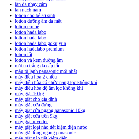
làn da nhạy cảm
lan nach nam
lotion cho bé sơ sinh
lotion dưỡng ẩm da mặt
lotion em bé
lotion hada labo
lotion hada labo
lotion hada labo gokujyun
lotion hadalabo premium
lotion tốt
lotion và kem dưỡng ẩm
mặt nạ trắng da cấp tốc
mẫu tủ lạnh panasonic mới nhất
máy điều hòa 2 chiều
máy điều hòa có chức năng lọc không khí
máy điều hòa độ ẩm lọc không khí
máy giặt 10 kg
máy giặt cho gia đình
máy giặt cửa đứng
máy giặt cửa ngang panasonic 10kg
máy giặt cửa trên 9kg
máy giặt inverter
máy giặt loại nào tiết kiệm điện nước
máy giặt lồng ngang panasonic
máy giặt nào tiết kiệm điện