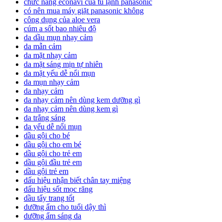
chức năng econavi của tủ lạnh panasonic
có nên mua máy giặt panasonic không
công dụng của aloe vera
cúm a sốt bao nhiêu độ
da dầu mụn nhạy cảm
da mẫn cảm
da mặt nhạy cảm
da mặt sáng mịn tự nhiên
da mặt yếu dễ nổi mụn
da mụn nhạy cảm
da nhạy cảm
da nhạy cảm nên dùng kem dưỡng gì
da nhạy cảm nên dùng kem gì
da trắng sáng
da yếu dễ nổi mụn
dầu gội cho bé
dầu gội cho em bé
dầu gội cho trẻ em
dầu gội đầu trẻ em
dầu gội trẻ em
dấu hiệu nhận biết chân tay miệng
dấu hiệu sốt mọc răng
dầu tẩy trang tốt
dưỡng ẩm cho tuổi dậy thì
dưỡng ẩm sáng da