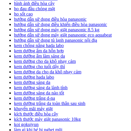
hình ảnh điều hòa cây
ho đau đầu chóng mặt
ho sốt cao
hướng dẫn sử dụng điều hòa panasonic
hướng dẫn sử dụng điều khiển điều hòa panasonic
hướng dẫn sử dụng máy giặt panasonic 8.5 kg
hướng dẫn sử dụng máy giặt panasonic eco aquabeat
hướng dẫn sử dụng tủ lạnh panasonic nội địa
kem chống nắng hada labo
kem dưỡng ẩm da hỗn hợp
kem dưỡng ẩm làm sáng da
kem dưỡng cho da khô nhạy cảm
kem dưỡng cho tuổi dậy thì
kem dưỡng da cho da khô nhạy cảm
kem dưỡng hada labo
kem dưỡng sáng da
kem dưỡng sáng da lành tính
kem dưỡng sáng da nào tốt
kem dưỡng trắng d-na
kem dưỡng trắng da toàn thân sau sinh
khuyến mãi máy giặt
kích thước điều hòa cây
kích thước máy giặt panasonic 10kg
koi gokujyun
làm gì khi bé bị nghẹt mũi