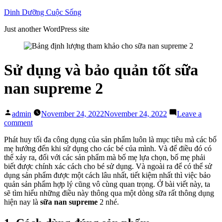
Skip
Dinh Dưỡng Cuộc Sống
to
Just another WordPress site
content
Sử dụng và bảo quản tốt sữa
nan supreme 2
Posted
admin
November 24, 2022
November 24, 2022
Leave a
by
on
comment
Sử
Phát huy tối đa công dụng của sản phẩm luôn là mục tiêu mà các bố
dụng
mẹ hướng đến khi sử dụng cho các bé của mình. Và để điều đó có
và
thể xảy ra, đối với các sản phẩm mà bố mẹ lựa chọn, bố mẹ phải
bảo
biết được chính xác cách cho bé sử dụng. Và ngoài ra để có thể sử
quản
dụng sản phẩm được một cách lâu nhất, tiết kiệm nhất thì việc bảo
tốt
quản sản phẩm hợp lý cũng vô cùng quan trọng. Ở bài viết này, ta
sữa
sẽ tìm hiểu những điều này thông qua một dòng sữa rất thông dụng
nan
hiện nay là
sữa nan supreme
2 nhé.
supreme
2