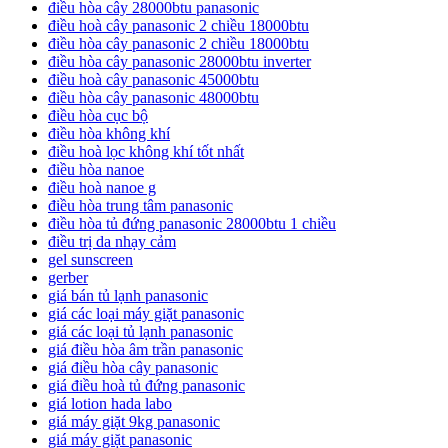
điều hòa cây 28000btu panasonic
điều hoà cây panasonic 2 chiều 18000btu
điều hòa cây panasonic 2 chiều 18000btu
điều hòa cây panasonic 28000btu inverter
điều hoà cây panasonic 45000btu
điều hòa cây panasonic 48000btu
điều hòa cục bộ
điều hòa không khí
điều hoà lọc không khí tốt nhất
điều hòa nanoe
điều hoà nanoe g
điều hòa trung tâm panasonic
điều hòa tủ đứng panasonic 28000btu 1 chiều
điều trị da nhạy cảm
gel sunscreen
gerber
giá bán tủ lạnh panasonic
giá các loại máy giặt panasonic
giá các loại tủ lạnh panasonic
giá điều hòa âm trần panasonic
giá điều hòa cây panasonic
giá điều hoà tủ đứng panasonic
giá lotion hada labo
giá máy giặt 9kg panasonic
giá máy giặt panasonic