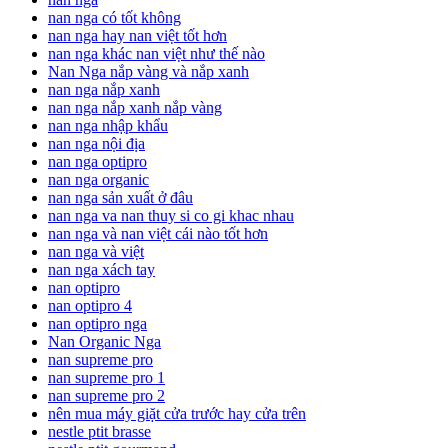
nan nga có tốt không
nan nga hay nan việt tốt hơn
nan nga khác nan việt như thế nào
Nan Nga nắp vàng và nắp xanh
nan nga nắp xanh
nan nga nắp xanh nắp vàng
nan nga nhập khẩu
nan nga nội địa
nan nga optipro
nan nga organic
nan nga sản xuất ở đâu
nan nga va nan thuy si co gi khac nhau
nan nga và nan việt cái nào tốt hơn
nan nga và việt
nan nga xách tay
nan optipro
nan optipro 4
nan optipro nga
Nan Organic Nga
nan supreme pro
nan supreme pro 1
nan supreme pro 2
nên mua máy giặt cửa trước hay cửa trên
nestle ptit brasse