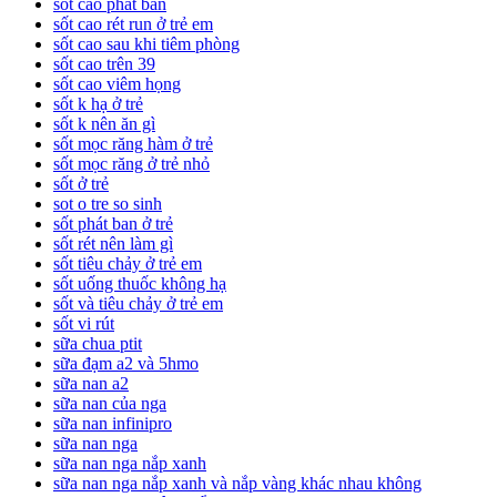
sốt cao phát ban
sốt cao rét run ở trẻ em
sốt cao sau khi tiêm phòng
sốt cao trên 39
sốt cao viêm họng
sốt k hạ ở trẻ
sốt k nên ăn gì
sốt mọc răng hàm ở trẻ
sốt mọc răng ở trẻ nhỏ
sốt ở trẻ
sot o tre so sinh
sốt phát ban ở trẻ
sốt rét nên làm gì
sốt tiêu chảy ở trẻ em
sốt uống thuốc không hạ
sốt và tiêu chảy ở trẻ em
sốt vi rút
sữa chua ptit
sữa đạm a2 và 5hmo
sữa nan a2
sữa nan của nga
sữa nan infinipro
sữa nan nga
sữa nan nga nắp xanh
sữa nan nga nắp xanh và nắp vàng khác nhau không