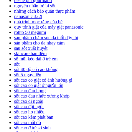
nestle ptit gourmand
nguyên nhân trẻ bị sốt
những cách bảo quản thực phẩm
panasonic 322l
quá trình mọc răng của bé
quy trình giặt của máy giặt panasonic
rohto 50 megumi
sản phẩm chăm sóc da tuổi dậy thì
sản phẩm cho da nhạy cảm
sau sốt xuất huyết
skincare ban đêm
sổ mũi kéo dài ở trẻ em
sốt
sốt 40 độ có cao không
sốt 5 ngày liền
sốt cao co giật có ảnh hưởng gì
sốt cao co giật ở người lớn
sốt cao đau họng
sốt cao đau nhức xương khớp
sốt cao đi ngoài
sốt cao đột ngột
sốt cao ho nhiều
sốt cao kèm phát ban
sốt cao mắt đỏ
sốt cao ở trẻ sơ sinh