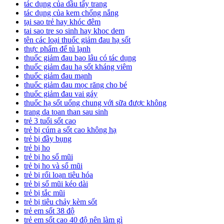
tác dụng của dầu tẩy trang
tác dụng của kem chống nắng
tại sao trẻ hay khóc đêm
tai sao tre so sinh hay khoc dem
tên các loại thuốc giảm đau hạ sốt
thực phẩm để tủ lạnh
thuốc giảm đau bao lâu có tác dụng
thuốc giảm đau hạ sốt kháng viêm
thuốc giảm đau mạnh
thuốc giảm đau mọc răng cho bé
thuốc giảm đau vai gáy
thuốc hạ sốt uống chung với sữa được không
trang da toan than sau sinh
trẻ 3 tuổi sốt cao
trẻ bị cúm a sốt cao không hạ
trẻ bị đầy bụng
trẻ bị ho
trẻ bị ho sổ mũi
trẻ bị ho và sổ mũi
trẻ bị rối loạn tiêu hóa
trẻ bị sổ mũi kéo dài
trẻ bị tắc mũi
trẻ bị tiêu chảy kèm sốt
trẻ em sốt 38 độ
trẻ em sốt cao 40 độ nên làm gì