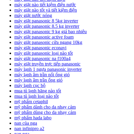
máy giặt nào tiết kiệm điện nước
máy giặt nào tốt và tiết kiệm điện
máy giặt nước nóng
máy giặt panasonic 8 5kg inverter
máy giặt panasonic 8.5 kg inverter
máy giặt panasonic 9 kg giá bao nhiêu
máy giặt panasonic active foam
máy giặt panasonic cửa ngang 10kg
máy giặt panasonic econavi
máy giặt panasonic loại nào tốt
máy giặt panasonic na f100a4
máy giặt truyền trực tiếp panasonic
máy lạnh 1 ngựa panasonic inverter
máy lạnh âm trần nối ống gió
máy lạnh âm trần ống gió
máy lạnh cục bộ
mua tủ lạnh hãng nào tốt
mua tủ lạnh loại nào tốt
mỹ phẩm cetaphil
mỹ phẩm dành cho da nhạy cảm
mỹ phẩm dùng cho da nhạy cảm
mỹ phẩm hada labo
nan của nga
nan infinipro a2
nan nga