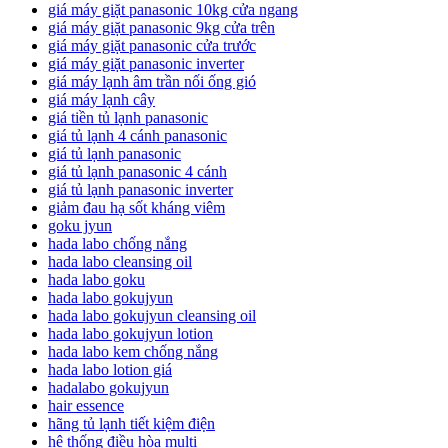
giá máy giặt panasonic 10kg cửa ngang
giá máy giặt panasonic 9kg cửa trên
giá máy giặt panasonic cửa trước
giá máy giặt panasonic inverter
giá máy lạnh âm trần nối ống gió
giá máy lạnh cây
giá tiền tủ lạnh panasonic
giá tủ lạnh 4 cánh panasonic
giá tủ lạnh panasonic
giá tủ lạnh panasonic 4 cánh
giá tủ lạnh panasonic inverter
giảm đau hạ sốt kháng viêm
goku jyun
hada labo chống nắng
hada labo cleansing oil
hada labo goku
hada labo gokujyun
hada labo gokujyun cleansing oil
hada labo gokujyun lotion
hada labo kem chống nắng
hada labo lotion giá
hadalabo gokujyun
hair essence
hãng tủ lạnh tiết kiệm điện
hệ thống điều hòa multi