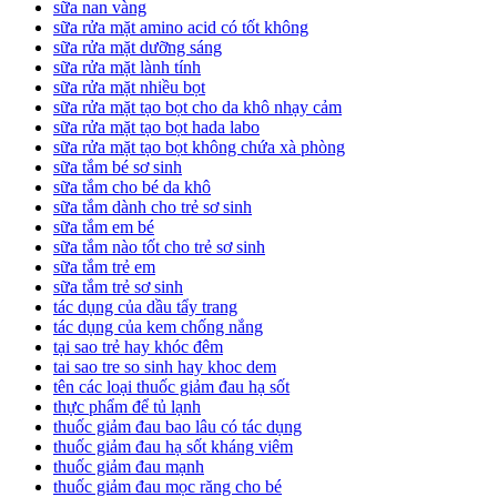
sữa nan vàng
sữa rửa mặt amino acid có tốt không
sữa rửa mặt dưỡng sáng
sữa rửa mặt lành tính
sữa rửa mặt nhiều bọt
sữa rửa mặt tạo bọt cho da khô nhạy cảm
sữa rửa mặt tạo bọt hada labo
sữa rửa mặt tạo bọt không chứa xà phòng
sữa tắm bé sơ sinh
sữa tắm cho bé da khô
sữa tắm dành cho trẻ sơ sinh
sữa tắm em bé
sữa tắm nào tốt cho trẻ sơ sinh
sữa tắm trẻ em
sữa tắm trẻ sơ sinh
tác dụng của dầu tẩy trang
tác dụng của kem chống nắng
tại sao trẻ hay khóc đêm
tai sao tre so sinh hay khoc dem
tên các loại thuốc giảm đau hạ sốt
thực phẩm để tủ lạnh
thuốc giảm đau bao lâu có tác dụng
thuốc giảm đau hạ sốt kháng viêm
thuốc giảm đau mạnh
thuốc giảm đau mọc răng cho bé