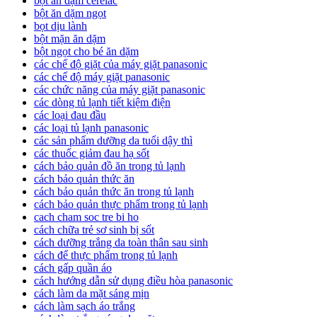
bột ăn dặm cerelac
bột ăn dặm ngọt
bọt dịu lành
bột mặn ăn dặm
bột ngọt cho bé ăn dặm
các chế độ giặt của máy giặt panasonic
các chế độ máy giặt panasonic
các chức năng của máy giặt panasonic
các dòng tủ lạnh tiết kiệm điện
các loại đau đầu
các loại tủ lạnh panasonic
các sản phẩm dưỡng da tuổi dậy thì
các thuốc giảm đau hạ sốt
cách bảo quản đồ ăn trong tủ lạnh
cách bảo quản thức ăn
cách bảo quản thức ăn trong tủ lạnh
cách bảo quản thực phẩm trong tủ lạnh
cach cham soc tre bi ho
cách chữa trẻ sơ sinh bị sốt
cách dưỡng trắng da toàn thân sau sinh
cách để thực phẩm trong tủ lạnh
cách gấp quần áo
cách hướng dẫn sử dụng điều hòa panasonic
cách làm da mặt sáng mịn
cách làm sạch áo trắng