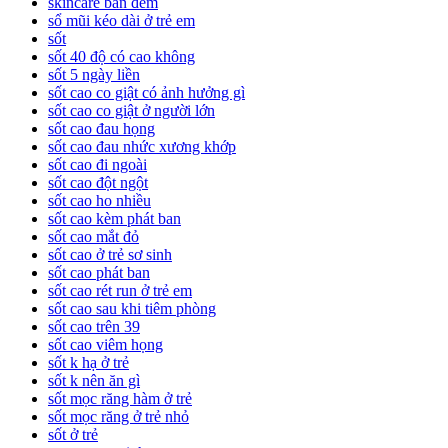
skincare ban đêm
sổ mũi kéo dài ở trẻ em
sốt
sốt 40 độ có cao không
sốt 5 ngày liền
sốt cao co giật có ảnh hưởng gì
sốt cao co giật ở người lớn
sốt cao đau họng
sốt cao đau nhức xương khớp
sốt cao đi ngoài
sốt cao đột ngột
sốt cao ho nhiều
sốt cao kèm phát ban
sốt cao mắt đỏ
sốt cao ở trẻ sơ sinh
sốt cao phát ban
sốt cao rét run ở trẻ em
sốt cao sau khi tiêm phòng
sốt cao trên 39
sốt cao viêm họng
sốt k hạ ở trẻ
sốt k nên ăn gì
sốt mọc răng hàm ở trẻ
sốt mọc răng ở trẻ nhỏ
sốt ở trẻ