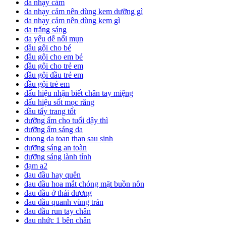
da nhạy cảm
da nhạy cảm nên dùng kem dưỡng gì
da nhạy cảm nên dùng kem gì
da trắng sáng
da yếu dễ nổi mụn
dầu gội cho bé
dầu gội cho em bé
dầu gội cho trẻ em
dầu gội đầu trẻ em
dầu gội trẻ em
dấu hiệu nhận biết chân tay miệng
dấu hiệu sốt mọc răng
dầu tẩy trang tốt
dưỡng ẩm cho tuổi dậy thì
dưỡng ẩm sáng da
duong da toan than sau sinh
dưỡng sáng an toàn
dưỡng sáng lành tính
đạm a2
đau đầu hay quên
đau đầu hoa mắt chóng mặt buồn nôn
đau đầu ở thái dương
đau đầu quanh vùng trán
đau đầu run tay chân
đau nhức 1 bên chân