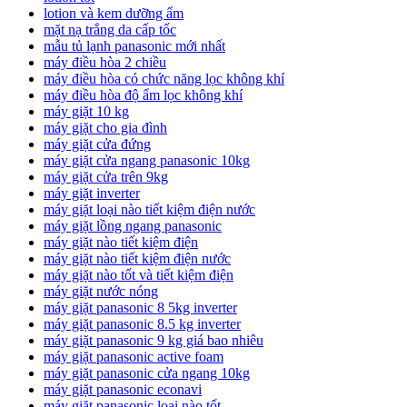
lotion và kem dưỡng ẩm
mặt nạ trắng da cấp tốc
mẫu tủ lạnh panasonic mới nhất
máy điều hòa 2 chiều
máy điều hòa có chức năng lọc không khí
máy điều hòa độ ẩm lọc không khí
máy giặt 10 kg
máy giặt cho gia đình
máy giặt cửa đứng
máy giặt cửa ngang panasonic 10kg
máy giặt cửa trên 9kg
máy giặt inverter
máy giặt loại nào tiết kiệm điện nước
máy giặt lồng ngang panasonic
máy giặt nào tiết kiệm điện
máy giặt nào tiết kiệm điện nước
máy giặt nào tốt và tiết kiệm điện
máy giặt nước nóng
máy giặt panasonic 8 5kg inverter
máy giặt panasonic 8.5 kg inverter
máy giặt panasonic 9 kg giá bao nhiêu
máy giặt panasonic active foam
máy giặt panasonic cửa ngang 10kg
máy giặt panasonic econavi
máy giặt panasonic loại nào tốt