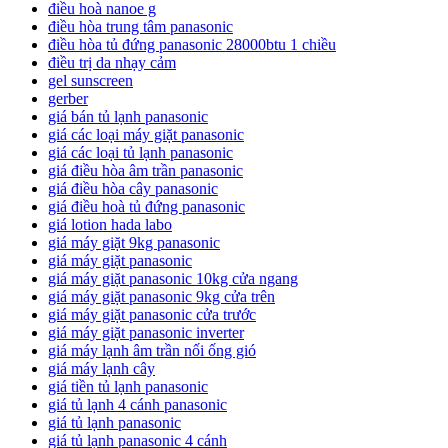
điều hoà nanoe g
điều hòa trung tâm panasonic
điều hòa tủ đứng panasonic 28000btu 1 chiều
điều trị da nhạy cảm
gel sunscreen
gerber
giá bán tủ lạnh panasonic
giá các loại máy giặt panasonic
giá các loại tủ lạnh panasonic
giá điều hòa âm trần panasonic
giá điều hòa cây panasonic
giá điều hoà tủ đứng panasonic
giá lotion hada labo
giá máy giặt 9kg panasonic
giá máy giặt panasonic
giá máy giặt panasonic 10kg cửa ngang
giá máy giặt panasonic 9kg cửa trên
giá máy giặt panasonic cửa trước
giá máy giặt panasonic inverter
giá máy lạnh âm trần nối ống gió
giá máy lạnh cây
giá tiền tủ lạnh panasonic
giá tủ lạnh 4 cánh panasonic
giá tủ lạnh panasonic
giá tủ lạnh panasonic 4 cánh