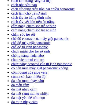
cách làm trắng sáng da mặt
cách pha sữa nan
cách sử dụng điều hòa hai chiều panasonic
cách tắm cho trẻ sơ sinh
cách tẩy áo trắng dính màu
cách tẩy vết bẩn trên áo trắng
cẩm nang chăm sóc trẻ sơ sinh
cam nang cham soc tre so sinh
chăm sóc trẻ sốt
chế độ econavi của máy giặt panasonic
chế độ máy giặt panasonic
chế độ tủ lạnh panasonic
chích ngừa cho trẻ sơ sinh
chống nắng hada labo
chua viem mui cho tre
chức năng econavi của tủ lạnh panasonic
có nên mua máy giặt panasonic không
công dụng của aloe vera
cúm a sốt bao nhiêu độ
da dầu mụn nhạy cảm
da mẫn cảm
da mặt nhạy cảm
da mặt sáng mịn tự nhiên
da mặt yếu dễ nổi mụn
da mụn nhạy cảm