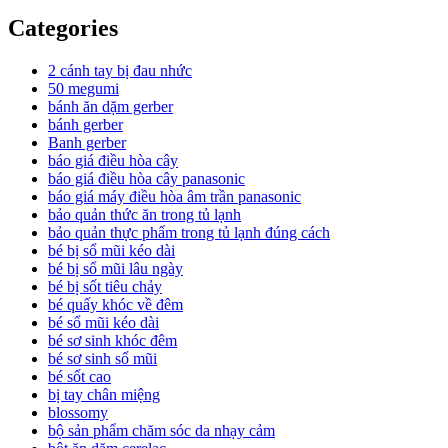
Categories
2 cánh tay bị đau nhức
50 megumi
bánh ăn dặm gerber
bánh gerber
Banh gerber
báo giá điều hòa cây
báo giá điều hòa cây panasonic
báo giá máy điều hòa âm trần panasonic
bảo quản thức ăn trong tủ lạnh
bảo quản thực phẩm trong tủ lạnh đúng cách
bé bị sổ mũi kéo dài
bé bị sổ mũi lâu ngày
bé bị sốt tiêu chảy
bé quấy khóc về đêm
bé sổ mũi kéo dài
bé sơ sinh khóc đêm
bé sơ sinh sổ mũi
bé sốt cao
bị tay chân miệng
blossomy
bộ sản phẩm chăm sóc da nhạy cảm