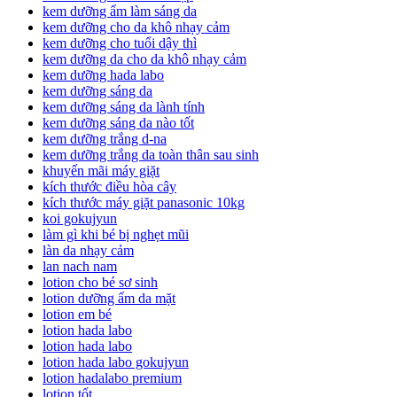
kem dưỡng ẩm làm sáng da
kem dưỡng cho da khô nhạy cảm
kem dưỡng cho tuổi dậy thì
kem dưỡng da cho da khô nhạy cảm
kem dưỡng hada labo
kem dưỡng sáng da
kem dưỡng sáng da lành tính
kem dưỡng sáng da nào tốt
kem dưỡng trắng d-na
kem dưỡng trắng da toàn thân sau sinh
khuyến mãi máy giặt
kích thước điều hòa cây
kích thước máy giặt panasonic 10kg
koi gokujyun
làm gì khi bé bị nghẹt mũi
làn da nhạy cảm
lan nach nam
lotion cho bé sơ sinh
lotion dưỡng ẩm da mặt
lotion em bé
lotion hada labo
lotion hada labo
lotion hada labo gokujyun
lotion hadalabo premium
lotion tốt