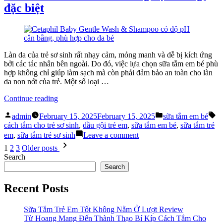
đặc biệt
tắm
tắm
trẻ
cho
sơ
trẻ
sinh”
với
sữa
tắm
Làn da của trẻ sơ sinh rất nhạy cảm, mỏng manh và dễ bị kích ứng
trẻ
bởi các tác nhân bên ngoài. Do đó, việc lựa chọn sữa tắm em bé phù
sơ
hợp không chỉ giúp làm sạch mà còn phải đảm bảo an toàn cho làn
sinh
da non nớt của trẻ. Một số loại …
“Sữa
Continue reading
tắm
Posted
Posted
T
em
admin
February 15, 2025
February 15, 2025
sữa tắm em bé
by
in
bé
cách tắm cho trẻ sơ sinh
,
dầu gội trẻ em
,
sữa tắm em bé
,
sữa tắm trẻ
cần
on
em
,
sữa tắm trẻ sơ sinh
Leave a comment
có
Sữa
Posts
1
2
3
Older posts
những
tắm
pagination
Search
đặc
em
Search
tính
bé
gì
cần
Recent Posts
đặc
có
biệt”
những
đặc
Sữa Tắm Trẻ Em Tốt Không Nằm Ở Lượt Review
tính
Từ Hoang Mang Đến Thành Thạo Bí Kíp Cách Tắm Cho