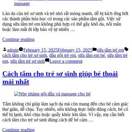
sóc
cho
làn
Làn da của trẻ sơ sinh và trẻ nhỏ rất mỏng manh, dễ bị kích ứng bởi
da
các thành phần hóa học có trong các sản phẩm tắm gội. Việc sử
này
dụng sữa tắm trẻ em không phù hợp có thể gây khô da, nổi mẩn
hoặc làm mất đi lớp bảo vệ tự nhiên …
“Cách
Continue reading
chọn
Posted
Posted
T
lựa
admin
February 15, 2025
February 15, 2025
sữa tắm trẻ em
by
in
sữa
cách tắm cho trẻ sơ sinh
,
dầu gội trẻ em
,
sữa tắm em bé
,
sữa tắm trẻ
tắm
on
em
,
sữa tắm trẻ sơ sinh
Leave a comment
trẻ
Cách
em
chọn
Cách tắm cho trẻ sơ sinh giúp bé thoải
an
lựa
mái nhất
toàn
sữa
cho
tắm
bé”
trẻ
em
an
Tắm không chỉ giúp làm sạch da mà còn mang đến cho bé cảm giác
toàn
thư giãn, dễ chịu. Tuy nhiên, nếu không thực hiện đúng cách, bé có
cho
thể bị lạnh, khó chịu hoặc quấy khóc khi tắm. Vì vậy, mẹ cần biết
bé
cách tắm cho trẻ sơ sinh đúng cách để bé cảm …
“Cách
Continue reading