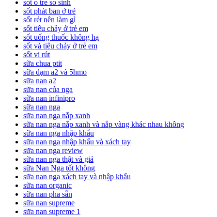
sot o tre so sinh
sốt phát ban ở trẻ
sốt rét nên làm gì
sốt tiêu chảy ở trẻ em
sốt uống thuốc không hạ
sốt và tiêu chảy ở trẻ em
sốt vi rút
sữa chua ptit
sữa đạm a2 và 5hmo
sữa nan a2
sữa nan của nga
sữa nan infinipro
sữa nan nga
sữa nan nga nắp xanh
sữa nan nga nắp xanh và nắp vàng khác nhau không
sữa nan nga nhập khẩu
sữa nan nga nhập khẩu và xách tay
sữa nan nga review
sữa nan nga thật và giả
sữa Nan Nga tốt không
sữa nan nga xách tay và nhập khẩu
sữa nan organic
sữa nan pha sẵn
sữa nan supreme
sữa nan supreme 1