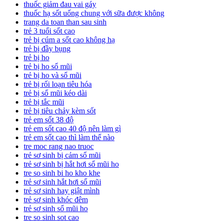
thuốc giảm đau vai gáy
thuốc hạ sốt uống chung với sữa được không
trang da toan than sau sinh
trẻ 3 tuổi sốt cao
trẻ bị cúm a sốt cao không hạ
trẻ bị đầy bụng
trẻ bị ho
trẻ bị ho sổ mũi
trẻ bị ho và sổ mũi
trẻ bị rối loạn tiêu hóa
trẻ bị sổ mũi kéo dài
trẻ bị tắc mũi
trẻ bị tiêu chảy kèm sốt
trẻ em sốt 38 độ
trẻ em sốt cao 40 độ nên làm gì
trẻ em sốt cao thì làm thế nào
tre moc rang nao truoc
trẻ sơ sinh bị cảm sổ mũi
trẻ sơ sinh bị hắt hơi sổ mũi ho
tre so sinh bi ho kho khe
trẻ sơ sinh hắt hơi sổ mũi
trẻ sơ sinh hay giật mình
trẻ sơ sinh khóc đêm
trẻ sơ sinh sổ mũi ho
tre so sinh sot cao