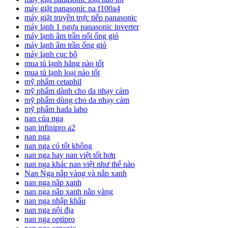
máy giặt panasonic na f100a4
máy giặt truyền trực tiếp panasonic
máy lạnh 1 ngựa panasonic inverter
máy lạnh âm trần nối ống gió
máy lạnh âm trần ống gió
máy lạnh cục bộ
mua tủ lạnh hãng nào tốt
mua tủ lạnh loại nào tốt
mỹ phẩm cetaphil
mỹ phẩm dành cho da nhạy cảm
mỹ phẩm dùng cho da nhạy cảm
mỹ phẩm hada labo
nan của nga
nan infinipro a2
nan nga
nan nga có tốt không
nan nga hay nan việt tốt hơn
nan nga khác nan việt như thế nào
Nan Nga nắp vàng và nắp xanh
nan nga nắp xanh
nan nga nắp xanh nắp vàng
nan nga nhập khẩu
nan nga nội địa
nan nga optipro