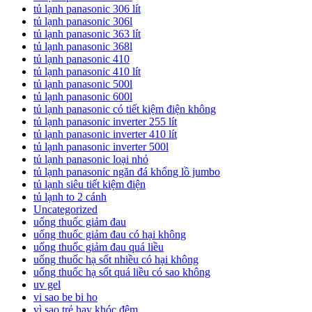
tủ lạnh panasonic 306 lít
tủ lạnh panasonic 306l
tủ lạnh panasonic 363 lít
tủ lạnh panasonic 368l
tủ lạnh panasonic 410
tủ lạnh panasonic 410 lít
tủ lạnh panasonic 500l
tủ lạnh panasonic 600l
tủ lạnh panasonic có tiết kiệm điện không
tủ lạnh panasonic inverter 255 lít
tủ lạnh panasonic inverter 410 lít
tủ lạnh panasonic inverter 500l
tủ lạnh panasonic loại nhỏ
tủ lạnh panasonic ngăn đá khổng lồ jumbo
tủ lạnh siêu tiết kiệm điện
tủ lạnh to 2 cánh
Uncategorized
uống thuốc giảm đau
uống thuốc giảm đau có hại không
uống thuốc giảm đau quá liều
uống thuốc hạ sốt nhiều có hại không
uống thuốc hạ sốt quá liều có sao không
uv gel
vi sao be bi ho
vì sao trẻ hay khóc đêm