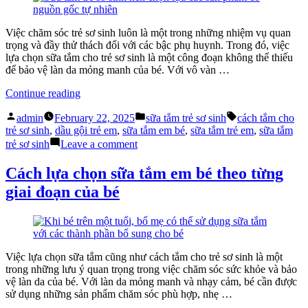
mẹ”
đầy
đủ
dành
Việc chăm sóc trẻ sơ sinh luôn là một trong những nhiệm vụ quan
cho
trọng và đầy thử thách đối với các bậc phụ huynh. Trong đó, việc
bố
lựa chọn sữa tắm cho trẻ sơ sinh là một công đoạn không thể thiếu
mẹ
để bảo vệ làn da mỏng manh của bé. Với vô vàn …
“Sữa
Continue reading
tắm
Posted
Posted
Tags:
trẻ
admin
February 22, 2025
sữa tắm trẻ sơ sinh
cách tắm cho
by
in
sơ
trẻ sơ sinh
,
dầu gội trẻ em
,
sữa tắm em bé
,
sữa tắm trẻ em
,
sữa tắm
sinh
on
trẻ sơ sinh
Leave a comment
được
Sữa
ưa
tắm
Cách lựa chọn sữa tắm em bé theo từng
chuộng
trẻ
giai đoạn của bé
nhất
sơ
hiện
sinh
nay”
được
ưa
chuộng
nhất
Việc lựa chọn sữa tắm cũng như cách tắm cho trẻ sơ sinh là một
hiện
trong những lưu ý quan trọng trong việc chăm sóc sức khỏe và bảo
nay
vệ làn da của bé. Với làn da mỏng manh và nhạy cảm, bé cần được
sử dụng những sản phẩm chăm sóc phù hợp, nhẹ …