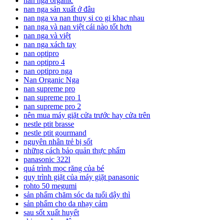
nan nga organic
nan nga sản xuất ở đâu
nan nga va nan thuy si co gi khac nhau
nan nga và nan việt cái nào tốt hơn
nan nga và việt
nan nga xách tay
nan optipro
nan optipro 4
nan optipro nga
Nan Organic Nga
nan supreme pro
nan supreme pro 1
nan supreme pro 2
nên mua máy giặt cửa trước hay cửa trên
nestle ptit brasse
nestle ptit gourmand
nguyên nhân trẻ bị sốt
những cách bảo quản thực phẩm
panasonic 322l
quá trình mọc răng của bé
quy trình giặt của máy giặt panasonic
rohto 50 megumi
sản phẩm chăm sóc da tuổi dậy thì
sản phẩm cho da nhạy cảm
sau sốt xuất huyết