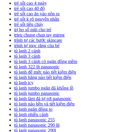
trẻ sốt cao 4 ngày
trẻ sốt cao 40 độ
trẻ sốt cao ăn vào nôn ra
trẻ sốt k rõ nguyên nhân
trẻ sốt tiêu chảy
trị ho sổ mũi cho trẻ
trieu chung chan tay mieng
trình tự các bước skincare
trình tự mọc răng của bé
tủ lạnh 2 cánh
tủ lạnh 3 cánh
tủ lạnh 3 cánh có ngăn đông mềm
tủ lạnh 322 lít panasonic
tủ lạnh để mức nào tiết kiệm điện
tủ lạnh hãng nào tiết kiệm điện
tủ lạnh icy
tủ lạnh jumbo ngăn đá khổng lồ
tủ lạnh jumbo panasonic
tủ lạnh làm đá tự rơi panasonic
tủ lạnh nào bền và tiết kiệm điện
tủ lạnh ngăn đông to
tủ lạnh nhiều cánh
tủ lạnh panasonic 255
tủ lạnh panasonic 290 lít
tủ lạnh panasonic 290l