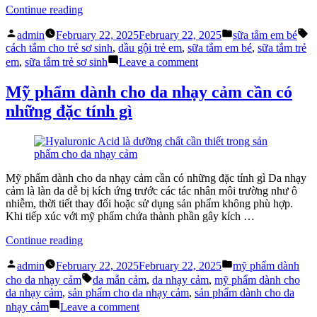
“Cách
Continue reading
lựa
Posted
Posted
T
chọn
admin
February 22, 2025
February 22, 2025
sữa tắm em bé
by
in
sữa
cách tắm cho trẻ sơ sinh
,
dầu gội trẻ em
,
sữa tắm em bé
,
sữa tắm trẻ
tắm
on
em
,
sữa tắm trẻ sơ sinh
Leave a comment
em
Cách
bé
lựa
Mỹ phẩm dành cho da nhạy cảm cần có
theo
chọn
những đặc tính gì
từng
sữa
giai
tắm
đoạn
em
của
bé
bé”
theo
từng
Mỹ phẩm dành cho da nhạy cảm cần có những đặc tính gì Da nhạy
giai
cảm là làn da dễ bị kích ứng trước các tác nhân môi trường như ô
đoạn
nhiễm, thời tiết thay đổi hoặc sử dụng sản phẩm không phù hợp.
của
Khi tiếp xúc với mỹ phẩm chứa thành phần gây kích …
bé
“Mỹ
Continue reading
phẩm
Posted
Posted
dành
admin
February 22, 2025
February 22, 2025
mỹ phẩm dành
by
in
cho
Tags:
cho da nhạy cảm
da mẫn cảm
,
da nhạy cảm
,
mỹ phẩm dành cho
da
da nhạy cảm
,
sản phẩm cho da nhạy cảm
,
sản phẩm dành cho da
nhạy
on
nhạy cảm
Leave a comment
cảm