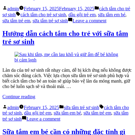
tắm
Posted
Posted
cho
admin
February 15, 2025
February 15, 2025
cách tắm cho trẻ
by
in
Tags:
trẻ
sơ sinh
cách tắm cho trẻ sơ sinh
,
dầu gội trẻ em
,
sữa tắm em bé
,
sơ
on
sữa tắm trẻ em
,
sữa tắm trẻ sơ sinh
Leave a comment
sinh
Cách
giúp
tắm
Hướng dẫn cách tắm cho trẻ với sữa tắm
bé
cho
trẻ sơ sinh
thoải
trẻ
mái
sơ
nhất”
sinh
giúp
bé
thoải
Làn da của trẻ sơ sinh rất nhạy cảm, dễ bị kích ứng nếu không được
mái
chăm sóc đúng cách. Việc lựa chọn sữa tắm trẻ sơ sinh phù hợp và
nhất
biết cách tắm cho bé an toàn sẽ giúp bảo vệ làn da mỏng manh, giữ
cho bé luôn sạch sẽ và thoải mái. …
“Hướng
Continue reading
dẫn
Posted
Posted
Tags:
cách
admin
February 15, 2025
sữa tắm trẻ sơ sinh
cách tắm cho
by
in
tắm
trẻ sơ sinh
,
dầu gội trẻ em
,
sữa tắm em bé
,
sữa tắm trẻ em
,
sữa tắm
cho
on
trẻ sơ sinh
Leave a comment
trẻ
Hướng
với
dẫn
Sữa tắm em bé cần có những đặc tính gì
sữa
cách