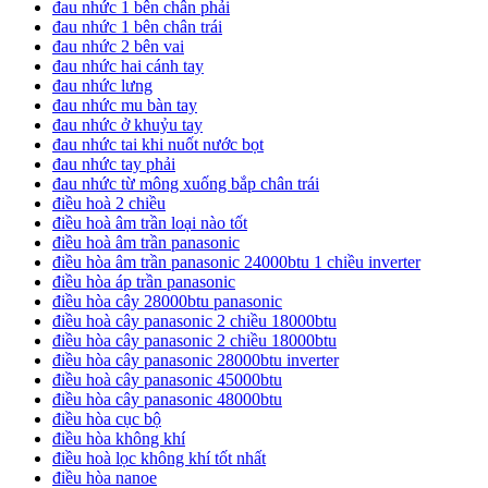
đau nhức 1 bên chân phải
đau nhức 1 bên chân trái
đau nhức 2 bên vai
đau nhức hai cánh tay
đau nhức lưng
đau nhức mu bàn tay
đau nhức ở khuỷu tay
đau nhức tai khi nuốt nước bọt
đau nhức tay phải
đau nhức từ mông xuống bắp chân trái
điều hoà 2 chiều
điều hoà âm trần loại nào tốt
điều hoà âm trần panasonic
điều hòa âm trần panasonic 24000btu 1 chiều inverter
điều hòa áp trần panasonic
điều hòa cây 28000btu panasonic
điều hoà cây panasonic 2 chiều 18000btu
điều hòa cây panasonic 2 chiều 18000btu
điều hòa cây panasonic 28000btu inverter
điều hoà cây panasonic 45000btu
điều hòa cây panasonic 48000btu
điều hòa cục bộ
điều hòa không khí
điều hoà lọc không khí tốt nhất
điều hòa nanoe