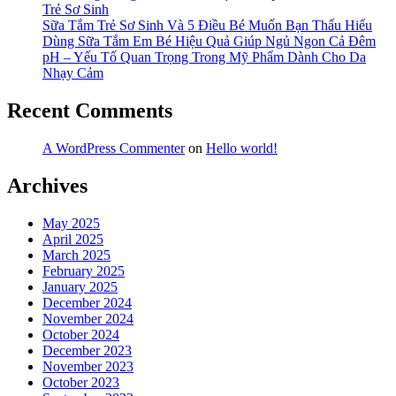
gì
Trẻ Sơ Sinh
đặc
Sữa Tắm Trẻ Sơ Sinh Và 5 Điều Bé Muốn Bạn Thấu Hiểu
biệt
Dùng Sữa Tắm Em Bé Hiệu Quả Giúp Ngủ Ngon Cả Đêm
pH – Yếu Tố Quan Trọng Trong Mỹ Phẩm Dành Cho Da
Nhạy Cảm
Recent Comments
A WordPress Commenter
on
Hello world!
Archives
May 2025
April 2025
March 2025
February 2025
January 2025
December 2024
November 2024
October 2024
December 2023
November 2023
October 2023