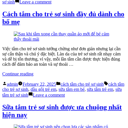
sữa
on
sơ sinh
Leave a comment
tắm
Có
trẻ
bao
Cách tắm cho trẻ sơ sinh đầy đủ dành cho
em
nhiêu
bố mẹ
hiện
loại
nay”
sữa
tắm
trẻ
em
hiện
Việc tắm cho trẻ sơ sinh tưởng chừng như đơn giản nhưng lại cần
nay
sự cẩn thận và chú ý đặc biệt. Làn da của trẻ sơ sinh rất nhạy cảm
và dễ bị tổn thương, vì vậy, mỗi lần tắm cần được thực hiện đúng
cách để đảm bảo an toàn và sự thoải …
“Cách
Continue reading
tắm
Posted
Posted
Tags:
cho
admin
February 22, 2025
cách tắm cho trẻ sơ sinh
cách tắm
by
in
trẻ
cho trẻ sơ sinh
,
dầu gội trẻ em
,
sữa tắm em bé
,
sữa tắm trẻ em
,
sữa
sơ
on
tắm trẻ sơ sinh
Leave a comment
sinh
Cách
đầy
tắm
Sữa tắm trẻ sơ sinh được ưa chuộng nhất
đủ
cho
hiện nay
dành
trẻ
cho
sơ
bố
sinh