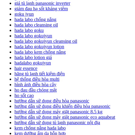
giá tủ lạnh panasonic inverter
giảm đau hạ sốt kháng viêm
goku jyun
hada labo chống nắng
hada labo cleansing oil
hada labo goku
hada labo gokujyun
hada labo gokujyun cleansing oil
hada labo gokujyun lotion
hada labo kem chống nắng
hada labo lotion giá
hadalabo gokujyun
hair essence
hãng tủ lạnh tiết kiệm điện
hệ thống điều hòa multi
hình ảnh điều hòa cây
ho đau đầu chóng mặt
ho sốt cao
hướng dẫn sử dụng điều hòa panasonic
hướng dẫn sử dụng điều khiển điều hòa panasonic
hướng dẫn sử dụng máy giặt panasonic 8.5 kg
hướng dẫn sử dụng máy giặt panasonic eco aquabeat
hướng dẫn sử dụng tủ lạnh panasonic nội địa
kem chống nắng hada labo
kem dưỡng ẩm da hỗn hợp