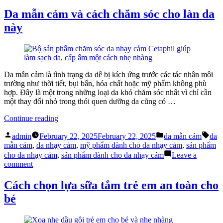
Mỹ
cần
phẩm
Da mẫn cảm và cách chăm sóc cho làn da
có
dành
này
những
cho
đặc
da
tính
nhạy
gì”
cảm
cần
có
Da mẫn cảm là tình trạng da dễ bị kích ứng trước các tác nhân môi
những
trường như thời tiết, bụi bẩn, hóa chất hoặc mỹ phẩm không phù
đặc
hợp. Đây là một trong những loại da khó chăm sóc nhất vì chỉ cần
tính
một thay đổi nhỏ trong thói quen dưỡng da cũng có …
gì
“Da
Continue reading
mẫn
Posted
Posted
Tags
cảm
admin
February 22, 2025
February 22, 2025
da mẫn cảm
da
by
in
và
mẫn cảm
,
da nhạy cảm
,
mỹ phẩm dành cho da nhạy cảm
,
sản phẩm
cách
cho da nhạy cảm
,
sản phẩm dành cho da nhạy cảm
Leave a
chăm
on
comment
sóc
Da
cho
mẫn
Cách chọn lựa sữa tắm trẻ em an toàn cho
làn
cảm
bé
da
và
này”
cách
chăm