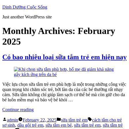
Skip
Dinh Dưỡng Cuộc Sống
to
Just another WordPress site
content
Monthly Archives:
February
2025
Có bao nhiêu loại sữa tắm trẻ em hiện nay
Việc lựa chọn sữa tắm trẻ em phù hợp là một trong những công việc
quan trọng khi chăm sóc trẻ, bởi làn da của các bé thường rất nhạy
cảm. Sữa tắm không chỉ giúp làm sạch cơ thể bé mà còn giữ cho da
bé luôn mềm mại và bảo vệ bé khỏi …
“Có
Continue reading
bao
Posted
Posted
Tags:
nhiêu
admin
February 22, 2025
sữa tắm trẻ em
cách tắm cho trẻ
by
in
loại
sơ sinh
,
dầu gội trẻ em
,
sữa tắm em bé
,
sữa tắm trẻ em
,
sữa tắm trẻ