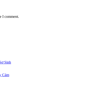
me I comment.
Sơ Sinh
ạy Cảm