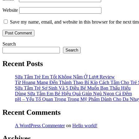
Website
Save my name, email, and website in this browser for the next ti
Search
Search
Recent Posts
Sữa Tắm Trẻ Em Tốt Không Nằm Ở Lượt Review
Từ Hoang Mang Đến Thành Thạo Bí Kíp Cách Tắm Cho Trẻ 
Sữa Tắm Trẻ Sơ Sinh Và 5 Điều Bé Muốn Bạn Thấu Hiểu
Dùng Sữa Tắm Em Bé Hiệu Quả Giúp Ngủ Ngon Cả Đêm
pH – Yếu Tố Quan Trọng Trong Mỹ Phẩm Dành Cho Da Nh
Recent Comments
A WordPress Commenter
on
Hello world!
Archives