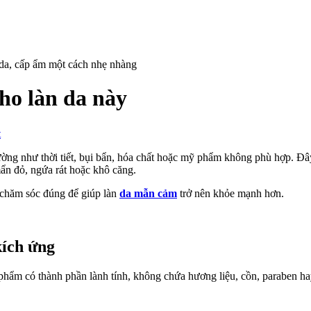
ho làn da này
on
t
Da
mẫn
rường như thời tiết, bụi bẩn, hóa chất hoặc mỹ phẩm không phù hợp. Đâ
cảm
ẩn đỏ, ngứa rát hoặc khô căng.
và
 chăm sóc đúng để giúp làn
da mẫn cảm
trở nên khỏe mạnh hơn.
cách
chăm
sóc
cho
kích ứng
làn
da
này
 phẩm có thành phần lành tính, không chứa hương liệu, cồn, paraben ha