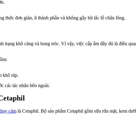
ơn.
 thức đơn giản, ít thành phần và không gây bít tắc lỗ chân lông.
h trạng khô căng và bong tróc. Vì vậy, việc cấp ẩm đầy đủ là điều qu
gồm:
m khô ráp.
ớc các tác nhân bên ngoài.
Cetaphil
nhạy cảm
là Cetaphil. Bộ sản phẩm Cetaphil gồm sữa rửa mặt, kem dưỡ