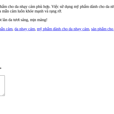
phẩm cho da nhạy cảm phù hợp. Việc sử dụng mỹ phẩm dành cho da nhạ
 da mẫn cảm luôn khỏe mạnh và rạng rỡ.
 làn da tươi sáng, mịn màng!
:
mẫn cảm
,
da nhạy cảm
,
mỹ phẩm dành cho da nhạy cảm
,
sản phẩm cho
*