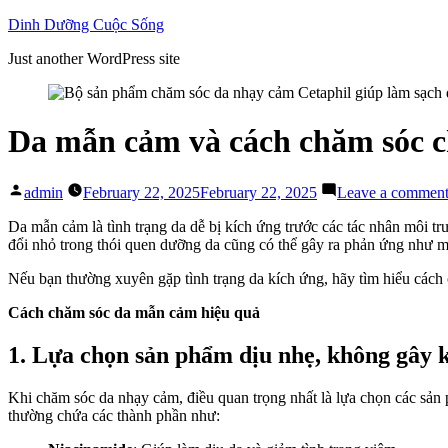
Skip
Dinh Dưỡng Cuộc Sống
to
Just another WordPress site
content
Da mẫn cảm và cách chăm sóc c
Posted
admin
February 22, 2025
February 22, 2025
Leave a commen
by
Da mẫn cảm là tình trạng da dễ bị kích ứng trước các tác nhân môi t
đổi nhỏ trong thói quen dưỡng da cũng có thể gây ra phản ứng như m
Nếu bạn thường xuyên gặp tình trạng da kích ứng, hãy tìm hiểu cách
Cách chăm sóc da mẫn cảm hiệu quả
1. Lựa chọn sản phẩm dịu nhẹ, không gây 
Khi chăm sóc da nhạy cảm, điều quan trọng nhất là lựa chọn các sản
thường chứa các thành phần như: