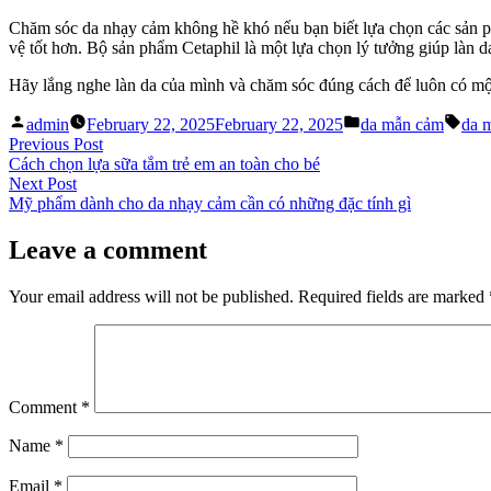
Chăm sóc da nhạy cảm không hề khó nếu bạn biết lựa chọn các sản 
vệ tốt hơn. Bộ sản phẩm Cetaphil là một lựa chọn lý tưởng giúp làn
Hãy lắng nghe làn da của mình và chăm sóc đúng cách để luôn có một
Posted
Posted
Tags
admin
February 22, 2025
February 22, 2025
da mẫn cảm
da 
by
in
Post
Previous
Previous Post
post:
Cách chọn lựa sữa tắm trẻ em an toàn cho bé
navigation
Next
Next Post
post:
Mỹ phẩm dành cho da nhạy cảm cần có những đặc tính gì
Leave a comment
Your email address will not be published.
Required fields are marked
Comment
*
Name
*
Email
*