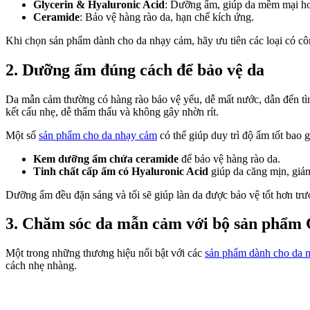
Glycerin & Hyaluronic Acid
: Dưỡng ẩm, giúp da mềm mại h
Ceramide
: Bảo vệ hàng rào da, hạn chế kích ứng.
Khi chọn sản phẩm dành cho da nhạy cảm, hãy ưu tiên các loại có công
2. Dưỡng ẩm đúng cách để bảo vệ da
Da mẫn cảm thường có hàng rào bảo vệ yếu, dễ mất nước, dẫn đến tìn
kết cấu nhẹ, dễ thẩm thấu và không gây nhờn rít.
Một số
sản phẩm cho da nhạy cảm
có thể giúp duy trì độ ẩm tốt bao 
Kem dưỡng ẩm chứa ceramide
để bảo vệ hàng rào da.
Tinh chất cấp ẩm có Hyaluronic Acid
giúp da căng mịn, giả
Dưỡng ẩm đều đặn sáng và tối sẽ giúp làn da được bảo vệ tốt hơn trư
3. Chăm sóc da mẫn cảm với bộ sản phẩm 
Một trong những thương hiệu nổi bật với các
sản phẩm dành cho da 
cách nhẹ nhàng.