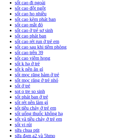
sốt cao đi ngoài
sốt cao đột ngột
sốt cao ho nhiều
sốt cao kèm phát ban
sốt cao mắt đỏ
sốt cao ở trẻ sơ sinh
sốt cao phát ban
sốt cao rét run ở trẻ em
sốt cao sau khi tiêm phòng
sốt cao trên 39
sốt cao viêm họng
sốt k hạ ở trẻ
sốt k nên ăn gì
sốt mọc răng hàm ở trẻ
sốt mọc răng ở trẻ nhỏ
sốt ở trẻ
sot o tre so sinh
sốt phát ban ở trẻ
sốt rét nên làm gì
sốt tiêu chảy ở trẻ em
sốt uống thuốc không hạ
sốt và tiêu chảy ở trẻ em
sốt vi rút
sữa chua ptit
sữa đạm a2 và 5hmo