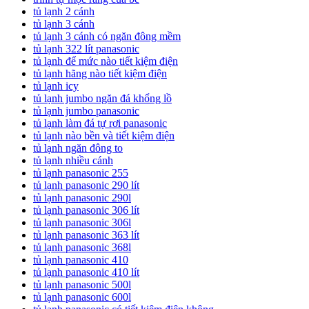
tủ lạnh 2 cánh
tủ lạnh 3 cánh
tủ lạnh 3 cánh có ngăn đông mềm
tủ lạnh 322 lít panasonic
tủ lạnh để mức nào tiết kiệm điện
tủ lạnh hãng nào tiết kiệm điện
tủ lạnh icy
tủ lạnh jumbo ngăn đá khổng lồ
tủ lạnh jumbo panasonic
tủ lạnh làm đá tự rơi panasonic
tủ lạnh nào bền và tiết kiệm điện
tủ lạnh ngăn đông to
tủ lạnh nhiều cánh
tủ lạnh panasonic 255
tủ lạnh panasonic 290 lít
tủ lạnh panasonic 290l
tủ lạnh panasonic 306 lít
tủ lạnh panasonic 306l
tủ lạnh panasonic 363 lít
tủ lạnh panasonic 368l
tủ lạnh panasonic 410
tủ lạnh panasonic 410 lít
tủ lạnh panasonic 500l
tủ lạnh panasonic 600l