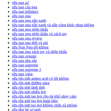
sữa nan a2
sữa nan của nga
sữa nan infinipro
sữa nan nga
sữa nan nga nắp xanh
sữa nan nga nắp xanh và nắp vàng khác nhau không
sữa nan nga nhập khẩu
sữa nan nga nhập khẩu và xách tay
sữa nan nga review
sữa nan nga thật và giả
sữa Nan Nga tốt không
sữa nan nga xách tay và nhập khẩu
sữa nan organic
sữa nan pha sẵn
sữa nan supreme
sữa nan supreme 1
sữa nan vàng
sữa rửa mặt amino acid có tốt không
sữa rửa mặt dưỡng sáng
sữa rửa mặt lành tính
sữa rửa mặt nhiều bọt
sữa rửa mặt tạo bọt cho da khô nhạy cảm
sữa rửa mặt tạo bọt hada labo
sữa rửa mặt tạo bọt không chứa xà phòng
sữa tắm bé sơ sinh