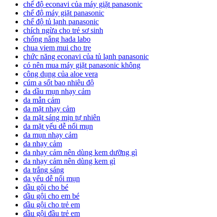
chế độ econavi của máy giặt panasonic
chế độ máy giặt panasonic
chế độ tủ lạnh panasonic
chích ngừa cho trẻ sơ sinh
chống nắng hada labo
chua viem mui cho tre
chức năng econavi của tủ lạnh panasonic
có nên mua máy giặt panasonic không
công dụng của aloe vera
cúm a sốt bao nhiêu độ
da dầu mụn nhạy cảm
da mẫn cảm
da mặt nhạy cảm
da mặt sáng mịn tự nhiên
da mặt yếu dễ nổi mụn
da mụn nhạy cảm
da nhạy cảm
da nhạy cảm nên dùng kem dưỡng gì
da nhạy cảm nên dùng kem gì
da trắng sáng
da yếu dễ nổi mụn
dầu gội cho bé
dầu gội cho em bé
dầu gội cho trẻ em
dầu gội đầu trẻ em