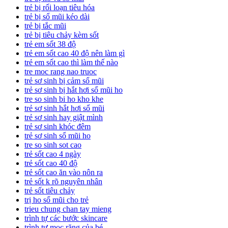
trẻ bị rối loạn tiêu hóa
trẻ bị sổ mũi kéo dài
trẻ bị tắc mũi
trẻ bị tiêu chảy kèm sốt
trẻ em sốt 38 độ
trẻ em sốt cao 40 độ nên làm gì
trẻ em sốt cao thì làm thế nào
tre moc rang nao truoc
trẻ sơ sinh bị cảm sổ mũi
trẻ sơ sinh bị hắt hơi sổ mũi ho
tre so sinh bi ho kho khe
trẻ sơ sinh hắt hơi sổ mũi
trẻ sơ sinh hay giật mình
trẻ sơ sinh khóc đêm
trẻ sơ sinh sổ mũi ho
tre so sinh sot cao
trẻ sốt cao 4 ngày
trẻ sốt cao 40 độ
trẻ sốt cao ăn vào nôn ra
trẻ sốt k rõ nguyên nhân
trẻ sốt tiêu chảy
trị ho sổ mũi cho trẻ
trieu chung chan tay mieng
trình tự các bước skincare
trình tự mọc răng của bé