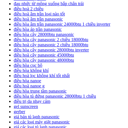
đau nhức từ mông xuống bắp chân trái
điều hoà 2 chiều
điều hoà âm trần loại nào tốt
điều hoà âm trần panasonic
điều hòa âm trần panasonic 24000btu 1 chiều inverter
điều hòa áp trần panasonic
điều hòa cây 28000btu panasonic
điều hòa cây panasonic 2 chiều 18000btu
điều hoà cây panasonic 2 chiều 18000btu
điều hòa cây panasonic 28000btu inverter
điều hoà cây panasonic 45000btu
điều hòa cây panasonic 48000btu
điều hòa cục bộ
điều hòa không khí
điều hoà lọc không khí tốt nhất
điều hòa nanoe
điều hoà nanoe g
điều hòa trung tâm panasonic
điều hòa tủ đứng panasonic 28000btu 1 chiều
điều trị da nhạy cảm
gel sunscreen
gerber
giá bán tủ lạnh panasonic
giá các loại máy giặt panasonic
giá các loại tủ lạnh panasonic