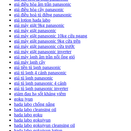
giá điều hòa âm trần panasonic
giá điều hòa cây panasonic
giá điều hoà tủ đứng panasonic
giá lotion hada labo
giá máy giặt 9kg panasonic
giá máy giặt panasonic
giá máy giặt panasonic 10kg cửa ngang
giá máy giặt panasonic 9kg cửa trên
giá máy giặt panasonic cửa trước
giá máy giặt panasonic inverter
giá máy lạnh âm trần nối ống gió
giá máy lạnh cây
giá tiền tủ lạnh panasonic
giá tủ lạnh 4 cánh panasonic
giá tủ lạnh panasonic
giá tủ lạnh panasonic 4 cánh
giá tủ lạnh panasonic inverter
giảm đau hạ sốt kháng viêm
goku jyun
hada labo chống nắng
hada labo cleansing oil
hada labo goku
hada labo gokujyun
hada labo gokujyun cleansing oil
hada labo gokujyun lotion