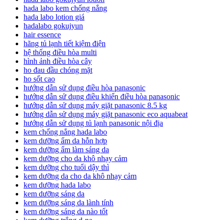
hada labo kem chống nắng
hada labo lotion giá
hadalabo gokujyun
hair essence
hãng tủ lạnh tiết kiệm điện
hệ thống điều hòa multi
hình ảnh điều hòa cây
ho đau đầu chóng mặt
ho sốt cao
hướng dẫn sử dụng điều hòa panasonic
hướng dẫn sử dụng điều khiển điều hòa panasonic
hướng dẫn sử dụng máy giặt panasonic 8.5 kg
hướng dẫn sử dụng máy giặt panasonic eco aquabeat
hướng dẫn sử dụng tủ lạnh panasonic nội địa
kem chống nắng hada labo
kem dưỡng ẩm da hỗn hợp
kem dưỡng ẩm làm sáng da
kem dưỡng cho da khô nhạy cảm
kem dưỡng cho tuổi dậy thì
kem dưỡng da cho da khô nhạy cảm
kem dưỡng hada labo
kem dưỡng sáng da
kem dưỡng sáng da lành tính
kem dưỡng sáng da nào tốt