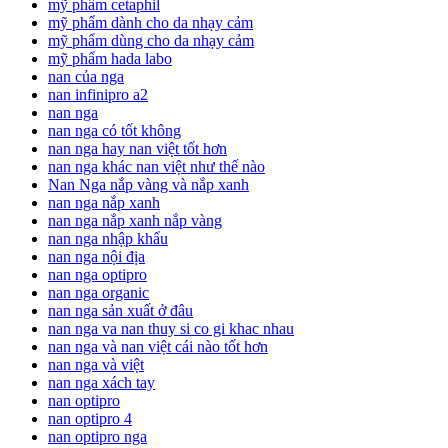
mỹ phẩm cetaphil
mỹ phẩm dành cho da nhạy cảm
mỹ phẩm dùng cho da nhạy cảm
mỹ phẩm hada labo
nan của nga
nan infinipro a2
nan nga
nan nga có tốt không
nan nga hay nan việt tốt hơn
nan nga khác nan việt như thế nào
Nan Nga nắp vàng và nắp xanh
nan nga nắp xanh
nan nga nắp xanh nắp vàng
nan nga nhập khẩu
nan nga nội địa
nan nga optipro
nan nga organic
nan nga sản xuất ở đâu
nan nga va nan thuy si co gi khac nhau
nan nga và nan việt cái nào tốt hơn
nan nga và việt
nan nga xách tay
nan optipro
nan optipro 4
nan optipro nga