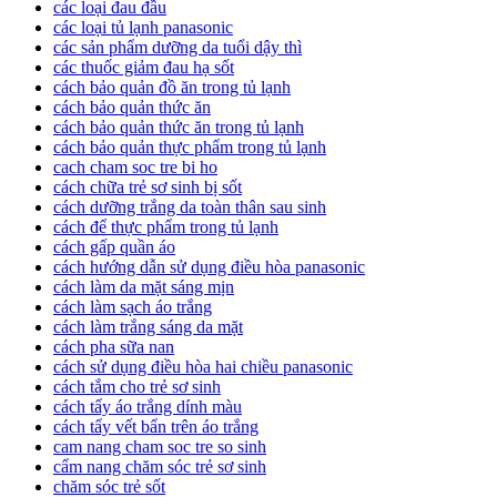
các loại đau đầu
các loại tủ lạnh panasonic
các sản phẩm dưỡng da tuổi dậy thì
các thuốc giảm đau hạ sốt
cách bảo quản đồ ăn trong tủ lạnh
cách bảo quản thức ăn
cách bảo quản thức ăn trong tủ lạnh
cách bảo quản thực phẩm trong tủ lạnh
cach cham soc tre bi ho
cách chữa trẻ sơ sinh bị sốt
cách dưỡng trắng da toàn thân sau sinh
cách để thực phẩm trong tủ lạnh
cách gấp quần áo
cách hướng dẫn sử dụng điều hòa panasonic
cách làm da mặt sáng mịn
cách làm sạch áo trắng
cách làm trắng sáng da mặt
cách pha sữa nan
cách sử dụng điều hòa hai chiều panasonic
cách tắm cho trẻ sơ sinh
cách tẩy áo trắng dính màu
cách tẩy vết bẩn trên áo trắng
cam nang cham soc tre so sinh
cẩm nang chăm sóc trẻ sơ sinh
chăm sóc trẻ sốt