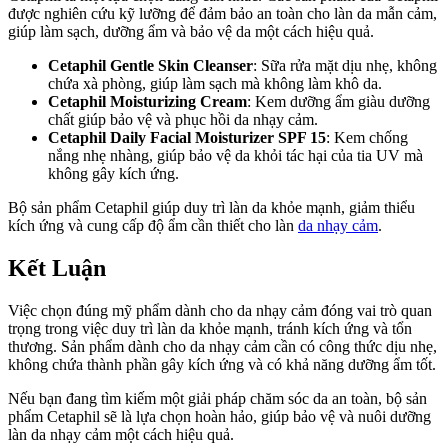
được nghiên cứu kỹ lưỡng để đảm bảo an toàn cho làn da mẫn cảm,
giúp làm sạch, dưỡng ẩm và bảo vệ da một cách hiệu quả.
Cetaphil Gentle Skin Cleanser
: Sữa rửa mặt dịu nhẹ, không
chứa xà phòng, giúp làm sạch mà không làm khô da.
Cetaphil Moisturizing Cream
: Kem dưỡng ẩm giàu dưỡng
chất giúp bảo vệ và phục hồi da nhạy cảm.
Cetaphil Daily Facial Moisturizer SPF 15
: Kem chống
nắng nhẹ nhàng, giúp bảo vệ da khỏi tác hại của tia UV mà
không gây kích ứng.
Bộ sản phẩm Cetaphil giúp duy trì làn da khỏe mạnh, giảm thiểu
kích ứng và cung cấp độ ẩm cần thiết cho làn
da nhạy cảm
.
Kết Luận
Việc chọn đúng mỹ phẩm dành cho da nhạy cảm đóng vai trò quan
trọng trong việc duy trì làn da khỏe mạnh, tránh kích ứng và tổn
thương. Sản phẩm dành cho da nhạy cảm cần có công thức dịu nhẹ,
không chứa thành phần gây kích ứng và có khả năng dưỡng ẩm tốt.
Nếu bạn đang tìm kiếm một giải pháp chăm sóc da an toàn, bộ sản
phẩm Cetaphil sẽ là lựa chọn hoàn hảo, giúp bảo vệ và nuôi dưỡng
làn da nhạy cảm một cách hiệu quả.