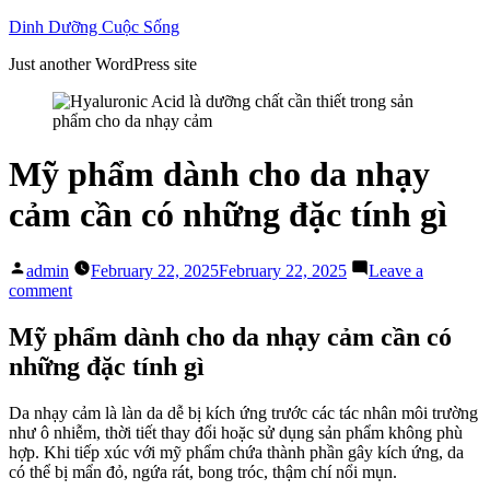
Skip
Dinh Dưỡng Cuộc Sống
to
Just another WordPress site
content
Mỹ phẩm dành cho da nhạy
cảm cần có những đặc tính gì
Posted
admin
February 22, 2025
February 22, 2025
Leave a
by
on
comment
Mỹ
phẩm
Mỹ phẩm dành cho da nhạy cảm cần có
dành
những đặc tính gì
cho
da
nhạy
Da nhạy cảm là làn da dễ bị kích ứng trước các tác nhân môi trường
cảm
như ô nhiễm, thời tiết thay đổi hoặc sử dụng sản phẩm không phù
cần
hợp. Khi tiếp xúc với mỹ phẩm chứa thành phần gây kích ứng, da
có
có thể bị mẩn đỏ, ngứa rát, bong tróc, thậm chí nổi mụn.
những