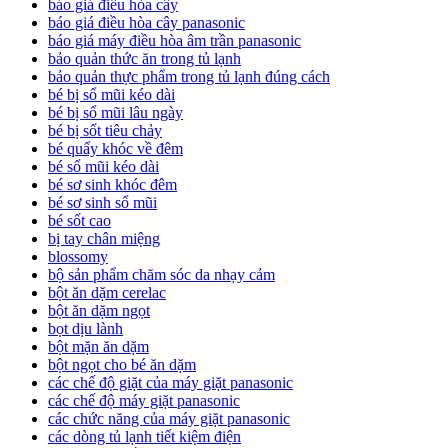
báo giá điều hòa cây
báo giá điều hòa cây panasonic
báo giá máy điều hòa âm trần panasonic
bảo quản thức ăn trong tủ lạnh
bảo quản thực phẩm trong tủ lạnh đúng cách
bé bị sổ mũi kéo dài
bé bị sổ mũi lâu ngày
bé bị sốt tiêu chảy
bé quấy khóc về đêm
bé sổ mũi kéo dài
bé sơ sinh khóc đêm
bé sơ sinh sổ mũi
bé sốt cao
bị tay chân miệng
blossomy
bộ sản phẩm chăm sóc da nhạy cảm
bột ăn dặm cerelac
bột ăn dặm ngọt
bọt dịu lành
bột mặn ăn dặm
bột ngọt cho bé ăn dặm
các chế độ giặt của máy giặt panasonic
các chế độ máy giặt panasonic
các chức năng của máy giặt panasonic
các dòng tủ lạnh tiết kiệm điện