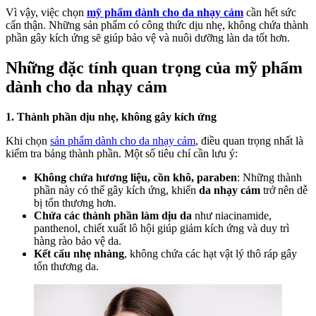
đặc
Vì vậy, việc chọn
mỹ phẩm dành cho da nhạy cảm
cần hết sức
tính
cẩn thận. Những sản phẩm có công thức dịu nhẹ, không chứa thành
gì
phần gây kích ứng sẽ giúp bảo vệ và nuôi dưỡng làn da tốt hơn.
Những đặc tính quan trọng của mỹ phẩm
dành cho da nhạy cảm
1. Thành phần dịu nhẹ, không gây kích ứng
Khi chọn
sản phẩm dành cho da nhạy cảm
, điều quan trọng nhất là
kiểm tra bảng thành phần. Một số tiêu chí cần lưu ý:
Không chứa hương liệu, cồn khô, paraben
: Những thành
phần này có thể gây kích ứng, khiến
da nhạy cảm
trở nên dễ
bị tổn thương hơn.
Chứa các thành phần làm dịu da
như niacinamide,
panthenol, chiết xuất lô hội giúp giảm kích ứng và duy trì
hàng rào bảo vệ da.
Kết cấu nhẹ nhàng
, không chứa các hạt vật lý thô ráp gây
tổn thương da.