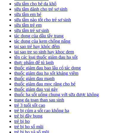
sữa tắm cho bé da khô
sữa tắm dành cho trẻ sơ sinh
sữa tắm em bé
sữa tắm nào tốt cho trẻ sơ sinh
sữa tắm trẻ em
sữa tắm trẻ sơ sinh
tác dụng của dầu tẩy trang
tác dụng của kem chống nắng
tại sao trẻ hay khóc đêm
tai sao tre so sinh hay khoc dem
tên các loại thuốc giảm đau hạ sốt
thực phẩm để tủ lạnh
thuốc giảm đau bao lâu có tác dụng
thuốc giảm đau hạ sốt kháng viêm
thuốc giảm đau mạnh
thuốc giảm đau mọc răng cho bé
thuốc giảm đau vai gáy
thuốc hạ sốt uống chung với sữa được không
trang da toan than sau sinh
trẻ 3 tuổi sốt cao
trẻ bị cúm a sốt cao không hạ
trẻ bị đầy bụng
trẻ bị ho
trẻ bị ho sổ mũi
trẻ bị ho và sổ mũi