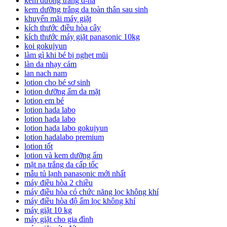
kem dưỡng trắng d-na
kem dưỡng trắng da toàn thân sau sinh
khuyến mãi máy giặt
kích thước điều hòa cây
kích thước máy giặt panasonic 10kg
koi gokujyun
làm gì khi bé bị nghẹt mũi
làn da nhạy cảm
lan nach nam
lotion cho bé sơ sinh
lotion dưỡng ẩm da mặt
lotion em bé
lotion hada labo
lotion hada labo
lotion hada labo gokujyun
lotion hadalabo premium
lotion tốt
lotion và kem dưỡng ẩm
mặt nạ trắng da cấp tốc
mẫu tủ lạnh panasonic mới nhất
máy điều hòa 2 chiều
máy điều hòa có chức năng lọc không khí
máy điều hòa độ ẩm lọc không khí
máy giặt 10 kg
máy giặt cho gia đình