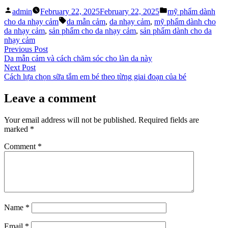
Posted
Posted
admin
February 22, 2025
February 22, 2025
mỹ phẩm dành
by
in
Tags:
cho da nhạy cảm
da mẫn cảm
,
da nhạy cảm
,
mỹ phẩm dành cho
da nhạy cảm
,
sản phẩm cho da nhạy cảm
,
sản phẩm dành cho da
nhạy cảm
Post
Previous
Previous Post
post:
Da mẫn cảm và cách chăm sóc cho làn da này
navigation
Next
Next Post
post:
Cách lựa chọn sữa tắm em bé theo từng giai đoạn của bé
Leave a comment
Your email address will not be published.
Required fields are
marked
*
Comment
*
Name
*
Email
*