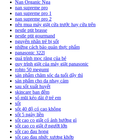
Nan Organic Nga
nan supreme pro
nan supreme pro 1
nan supreme pro 2
nên mua máy giặt cửa trước hay cửa trên
nestle ptit brasse
nestle ptit gourmand
nguyên nhân trẻ bị sốt
những cách bảo quản thực phẩm
panasonic 322l
quá trình mọc răng của bé
quy trình giặt của máy giặt panasonic
rohto 50 megumi
sản phẩm chăm sóc da tuổi dậy thì
sản phẩm cho da nhạy cảm
sau sốt xuất huyết
skincare ban đêm
sổ mũi kéo dài ở trẻ em
sốt
sốt 40 độ có cao không
sốt 5 ngày liền
sốt cao co giật có ảnh hưởng gì
sốt cao co giật ở người lớn
sốt cao đau họng
sốt cao đau nhức xương khớp