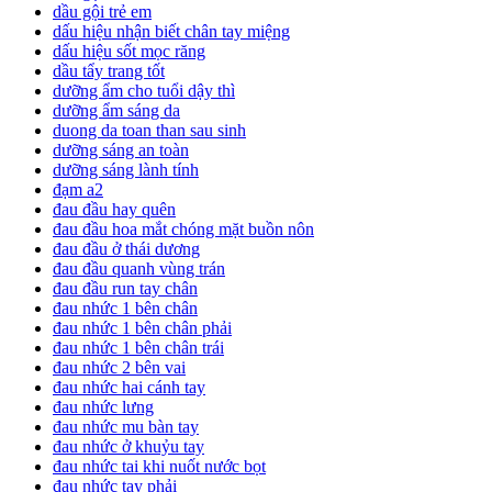
dầu gội trẻ em
dấu hiệu nhận biết chân tay miệng
dấu hiệu sốt mọc răng
dầu tẩy trang tốt
dưỡng ẩm cho tuổi dậy thì
dưỡng ẩm sáng da
duong da toan than sau sinh
dưỡng sáng an toàn
dưỡng sáng lành tính
đạm a2
đau đầu hay quên
đau đầu hoa mắt chóng mặt buồn nôn
đau đầu ở thái dương
đau đầu quanh vùng trán
đau đầu run tay chân
đau nhức 1 bên chân
đau nhức 1 bên chân phải
đau nhức 1 bên chân trái
đau nhức 2 bên vai
đau nhức hai cánh tay
đau nhức lưng
đau nhức mu bàn tay
đau nhức ở khuỷu tay
đau nhức tai khi nuốt nước bọt
đau nhức tay phải