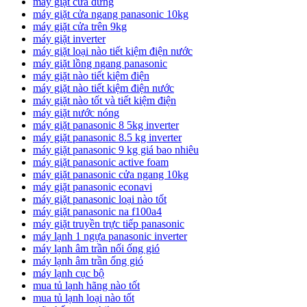
máy giặt cửa đứng
máy giặt cửa ngang panasonic 10kg
máy giặt cửa trên 9kg
máy giặt inverter
máy giặt loại nào tiết kiệm điện nước
máy giặt lồng ngang panasonic
máy giặt nào tiết kiệm điện
máy giặt nào tiết kiệm điện nước
máy giặt nào tốt và tiết kiệm điện
máy giặt nước nóng
máy giặt panasonic 8 5kg inverter
máy giặt panasonic 8.5 kg inverter
máy giặt panasonic 9 kg giá bao nhiêu
máy giặt panasonic active foam
máy giặt panasonic cửa ngang 10kg
máy giặt panasonic econavi
máy giặt panasonic loại nào tốt
máy giặt panasonic na f100a4
máy giặt truyền trực tiếp panasonic
máy lạnh 1 ngựa panasonic inverter
máy lạnh âm trần nối ống gió
máy lạnh âm trần ống gió
máy lạnh cục bộ
mua tủ lạnh hãng nào tốt
mua tủ lạnh loại nào tốt