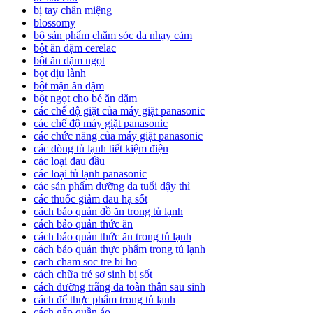
bị tay chân miệng
blossomy
bộ sản phẩm chăm sóc da nhạy cảm
bột ăn dặm cerelac
bột ăn dặm ngọt
bọt dịu lành
bột mặn ăn dặm
bột ngọt cho bé ăn dặm
các chế độ giặt của máy giặt panasonic
các chế độ máy giặt panasonic
các chức năng của máy giặt panasonic
các dòng tủ lạnh tiết kiệm điện
các loại đau đầu
các loại tủ lạnh panasonic
các sản phẩm dưỡng da tuổi dậy thì
các thuốc giảm đau hạ sốt
cách bảo quản đồ ăn trong tủ lạnh
cách bảo quản thức ăn
cách bảo quản thức ăn trong tủ lạnh
cách bảo quản thực phẩm trong tủ lạnh
cach cham soc tre bi ho
cách chữa trẻ sơ sinh bị sốt
cách dưỡng trắng da toàn thân sau sinh
cách để thực phẩm trong tủ lạnh
cách gấp quần áo