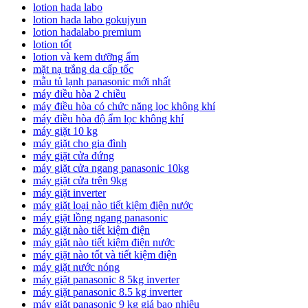
lotion hada labo
lotion hada labo gokujyun
lotion hadalabo premium
lotion tốt
lotion và kem dưỡng ẩm
mặt nạ trắng da cấp tốc
mẫu tủ lạnh panasonic mới nhất
máy điều hòa 2 chiều
máy điều hòa có chức năng lọc không khí
máy điều hòa độ ẩm lọc không khí
máy giặt 10 kg
máy giặt cho gia đình
máy giặt cửa đứng
máy giặt cửa ngang panasonic 10kg
máy giặt cửa trên 9kg
máy giặt inverter
máy giặt loại nào tiết kiệm điện nước
máy giặt lồng ngang panasonic
máy giặt nào tiết kiệm điện
máy giặt nào tiết kiệm điện nước
máy giặt nào tốt và tiết kiệm điện
máy giặt nước nóng
máy giặt panasonic 8 5kg inverter
máy giặt panasonic 8.5 kg inverter
máy giặt panasonic 9 kg giá bao nhiêu