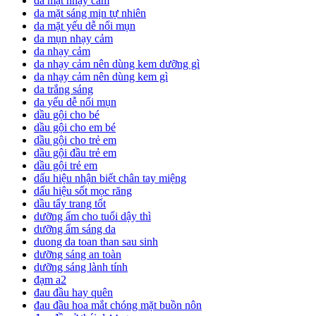
da mặt nhạy cảm
da mặt sáng mịn tự nhiên
da mặt yếu dễ nổi mụn
da mụn nhạy cảm
da nhạy cảm
da nhạy cảm nên dùng kem dưỡng gì
da nhạy cảm nên dùng kem gì
da trắng sáng
da yếu dễ nổi mụn
dầu gội cho bé
dầu gội cho em bé
dầu gội cho trẻ em
dầu gội đầu trẻ em
dầu gội trẻ em
dấu hiệu nhận biết chân tay miệng
dấu hiệu sốt mọc răng
dầu tẩy trang tốt
dưỡng ẩm cho tuổi dậy thì
dưỡng ẩm sáng da
duong da toan than sau sinh
dưỡng sáng an toàn
dưỡng sáng lành tính
đạm a2
đau đầu hay quên
đau đầu hoa mắt chóng mặt buồn nôn