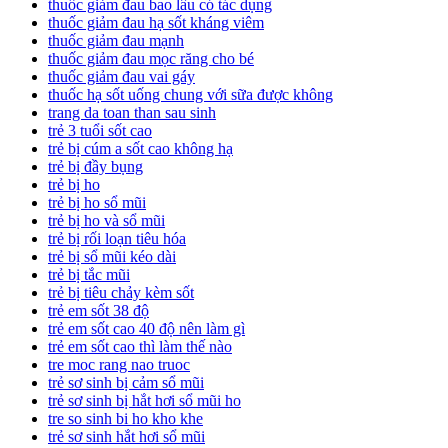
thuốc giảm đau bao lâu có tác dụng
thuốc giảm đau hạ sốt kháng viêm
thuốc giảm đau mạnh
thuốc giảm đau mọc răng cho bé
thuốc giảm đau vai gáy
thuốc hạ sốt uống chung với sữa được không
trang da toan than sau sinh
trẻ 3 tuổi sốt cao
trẻ bị cúm a sốt cao không hạ
trẻ bị đầy bụng
trẻ bị ho
trẻ bị ho sổ mũi
trẻ bị ho và sổ mũi
trẻ bị rối loạn tiêu hóa
trẻ bị sổ mũi kéo dài
trẻ bị tắc mũi
trẻ bị tiêu chảy kèm sốt
trẻ em sốt 38 độ
trẻ em sốt cao 40 độ nên làm gì
trẻ em sốt cao thì làm thế nào
tre moc rang nao truoc
trẻ sơ sinh bị cảm sổ mũi
trẻ sơ sinh bị hắt hơi sổ mũi ho
tre so sinh bi ho kho khe
trẻ sơ sinh hắt hơi sổ mũi