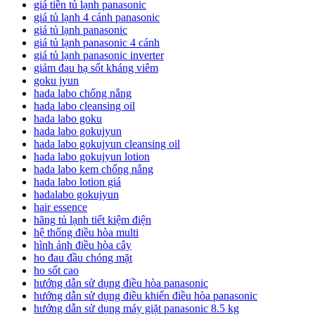
giá tiền tủ lạnh panasonic
giá tủ lạnh 4 cánh panasonic
giá tủ lạnh panasonic
giá tủ lạnh panasonic 4 cánh
giá tủ lạnh panasonic inverter
giảm đau hạ sốt kháng viêm
goku jyun
hada labo chống nắng
hada labo cleansing oil
hada labo goku
hada labo gokujyun
hada labo gokujyun cleansing oil
hada labo gokujyun lotion
hada labo kem chống nắng
hada labo lotion giá
hadalabo gokujyun
hair essence
hãng tủ lạnh tiết kiệm điện
hệ thống điều hòa multi
hình ảnh điều hòa cây
ho đau đầu chóng mặt
ho sốt cao
hướng dẫn sử dụng điều hòa panasonic
hướng dẫn sử dụng điều khiển điều hòa panasonic
hướng dẫn sử dụng máy giặt panasonic 8.5 kg