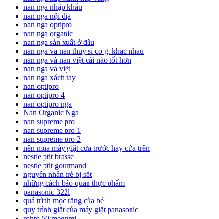
nan nga nhập khẩu
nan nga nội địa
nan nga optipro
nan nga organic
nan nga sản xuất ở đâu
nan nga va nan thuy si co gi khac nhau
nan nga và nan việt cái nào tốt hơn
nan nga và việt
nan nga xách tay
nan optipro
nan optipro 4
nan optipro nga
Nan Organic Nga
nan supreme pro
nan supreme pro 1
nan supreme pro 2
nên mua máy giặt cửa trước hay cửa trên
nestle ptit brasse
nestle ptit gourmand
nguyên nhân trẻ bị sốt
những cách bảo quản thực phẩm
panasonic 322l
quá trình mọc răng của bé
quy trình giặt của máy giặt panasonic
rohto 50 megumi