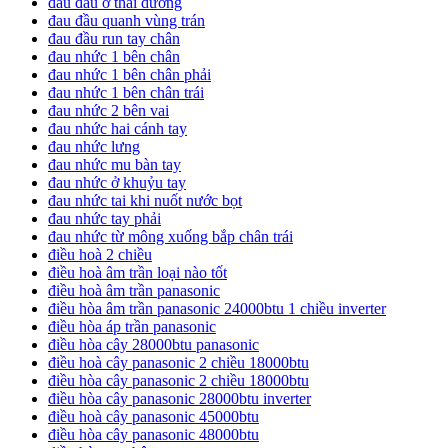
đau đầu ở thái dương
đau đầu quanh vùng trán
đau đầu run tay chân
đau nhức 1 bên chân
đau nhức 1 bên chân phải
đau nhức 1 bên chân trái
đau nhức 2 bên vai
đau nhức hai cánh tay
đau nhức lưng
đau nhức mu bàn tay
đau nhức ở khuỷu tay
đau nhức tai khi nuốt nước bọt
đau nhức tay phải
đau nhức từ mông xuống bắp chân trái
điều hoà 2 chiều
điều hoà âm trần loại nào tốt
điều hoà âm trần panasonic
điều hòa âm trần panasonic 24000btu 1 chiều inverter
điều hòa áp trần panasonic
điều hòa cây 28000btu panasonic
điều hoà cây panasonic 2 chiều 18000btu
điều hòa cây panasonic 2 chiều 18000btu
điều hòa cây panasonic 28000btu inverter
điều hoà cây panasonic 45000btu
điều hòa cây panasonic 48000btu