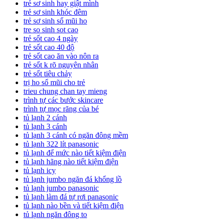
trẻ sơ sinh hay giật mình
trẻ sơ sinh khóc đêm
trẻ sơ sinh sổ mũi ho
tre so sinh sot cao
trẻ sốt cao 4 ngày
trẻ sốt cao 40 độ
trẻ sốt cao ăn vào nôn ra
trẻ sốt k rõ nguyên nhân
trẻ sốt tiêu chảy
trị ho sổ mũi cho trẻ
trieu chung chan tay mieng
trình tự các bước skincare
trình tự mọc răng của bé
tủ lạnh 2 cánh
tủ lạnh 3 cánh
tủ lạnh 3 cánh có ngăn đông mềm
tủ lạnh 322 lít panasonic
tủ lạnh để mức nào tiết kiệm điện
tủ lạnh hãng nào tiết kiệm điện
tủ lạnh icy
tủ lạnh jumbo ngăn đá khổng lồ
tủ lạnh jumbo panasonic
tủ lạnh làm đá tự rơi panasonic
tủ lạnh nào bền và tiết kiệm điện
tủ lạnh ngăn đông to