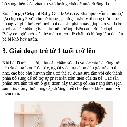
bổ sung thêm các vitamin và khoáng chất để nuôi dưỡng da.
Sữa tắm gội Cetaphil Baby Gentle Wash & Shampoo vẫn là một sự
lựa chọn tuyệt vời cho bé trong giai đoạn này. Với công thức nhẹ
nhàng và phù hợp với mọi loại da, sản phẩm này giúp bảo vệ da bé
khỏi các tác nhân gây hại từ môi trường. Bên cạnh đó, Cetaphil
Baby còn giúp tóc của bé mềm mượt, dễ chải mà không làm da đầu
bé bị khô hay ngứa.
3. Giai đoạn trẻ từ 1 tuổi trở lên
Khi bé đã trên 1 tuổi, nhu cầu chăm sóc da và tóc của bé cũng trở
nên đa dạng hơn. Lúc này, ngoài việc lựa chọn dầu gội trẻ em dịu
nhẹ, các bậc phụ huynh cũng có thể sử dụng sữa tắm với các thành
phần bổ sung để hỗ trợ sự phát triển toàn diện của da bé. Các sản
phẩm sữa tắm trẻ em ở giai đoạn này thường có khả năng làm sạch
sâu hơn, đồng thời cung cấp dưỡng chất cho làn da khỏe mạnh và
mềm mịn.