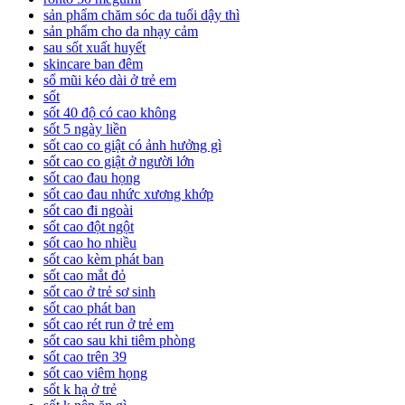
sản phẩm chăm sóc da tuổi dậy thì
sản phẩm cho da nhạy cảm
sau sốt xuất huyết
skincare ban đêm
sổ mũi kéo dài ở trẻ em
sốt
sốt 40 độ có cao không
sốt 5 ngày liền
sốt cao co giật có ảnh hưởng gì
sốt cao co giật ở người lớn
sốt cao đau họng
sốt cao đau nhức xương khớp
sốt cao đi ngoài
sốt cao đột ngột
sốt cao ho nhiều
sốt cao kèm phát ban
sốt cao mắt đỏ
sốt cao ở trẻ sơ sinh
sốt cao phát ban
sốt cao rét run ở trẻ em
sốt cao sau khi tiêm phòng
sốt cao trên 39
sốt cao viêm họng
sốt k hạ ở trẻ