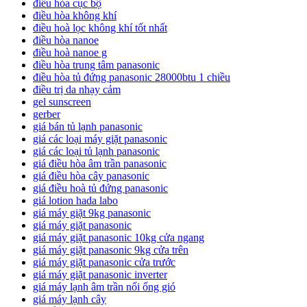
điều hòa cục bộ
điều hòa không khí
điều hoà lọc không khí tốt nhất
điều hòa nanoe
điều hoà nanoe g
điều hòa trung tâm panasonic
điều hòa tủ đứng panasonic 28000btu 1 chiều
điều trị da nhạy cảm
gel sunscreen
gerber
giá bán tủ lạnh panasonic
giá các loại máy giặt panasonic
giá các loại tủ lạnh panasonic
giá điều hòa âm trần panasonic
giá điều hòa cây panasonic
giá điều hoà tủ đứng panasonic
giá lotion hada labo
giá máy giặt 9kg panasonic
giá máy giặt panasonic
giá máy giặt panasonic 10kg cửa ngang
giá máy giặt panasonic 9kg cửa trên
giá máy giặt panasonic cửa trước
giá máy giặt panasonic inverter
giá máy lạnh âm trần nối ống gió
giá máy lạnh cây