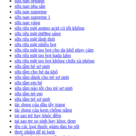
sữa nan organic
sữa nan pha sẵn
sữa nan supreme
sữa nan supreme 1
sữa nan vàng
sữa rửa mặt amino acid có tốt không
sữa rửa mặt dưỡng sáng
sữa rửa mặt lành tính
sữa rửa mặt nhiều bọt
sữa rửa mặt tạo bọt cho da khô nhạy cảm
sữa rửa mặt tạo bọt hada labo
sữa rửa mặt tạo bọt không chứa xà phòng
sữa tắm bé sơ sinh
sữa tắm cho bé da khô
sữa tắm dành cho trẻ sơ sinh
sữa tắm em bé
sữa tắm nào tốt cho trẻ sơ sinh
sữa tắm trẻ em
sữa tắm trẻ sơ sinh
tác dụng của dầu tẩy trang
tác dụng của kem chống nắng
tại sao trẻ hay khóc đêm
tai sao tre so sinh hay khoc dem
tên các loại thuốc giảm đau hạ sốt
thực phẩm để tủ lạnh