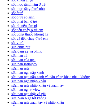
sốt k nên ăn gì
sốt mọc răng hàm ở trẻ
sốt mọc răng ở trẻ nhỏ
sốt ở trẻ
sot o tre so sinh
sốt phát ban ở trẻ
sốt rét nên làm gì
sốt tiêu chảy ở trẻ em
sốt uống thuốc không hạ
sốt và tiêu chảy ở trẻ em
sốt vi rút
sữa chua ptit
sữa đạm a2 và 5hmo
sữa nan a2
sữa nan của nga
sữa nan infinipro
sữa nan nga
sữa nan nga nắp xanh
sữa nan nga nắp xanh và nắp vàng khác nhau không
sữa nan nga nhập khẩu
sữa nan nga nhập khẩu và xách tay
sữa nan nga review
sữa nan nga thật và giả
sữa Nan Nga tốt không
sữa nan nga xách tay và nhập khẩu