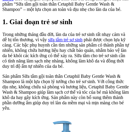
phẩm “Sữa tắm gội toàn thân Cetaphil Baby Gentle Wash &
đoạn
Shampoo” – một lựa chọn an toàn và dịu nhẹ cho làn da của bé.
của
bé
1. Giai đoạn trẻ sơ sinh
Trong những tháng đầu đời, làn da của trẻ sơ sinh rất nhạy cảm và
dễ bị tổn thương, vì vậy
sữa tắm trẻ sơ sinh
phải được chọn lựa kỹ
càng. Các bậc phụ huynh cần tìm những sản phẩm có thành phần tự
nhiên, không chứa hương liệu hay chất bảo quản, nhằm bảo vệ làn
da bé khỏi các kích ứng có thể xảy ra. Sữa tắm cho trẻ sơ sinh cần
có tính năng làm sạch nhẹ nhàng, không làm khô da và đồng thời
duy trì độ ẩm tự nhiên của da bé.
Sản phẩm Sữa tắm gội toàn thân Cetaphil Baby Gentle Wash &
Shampoo là một lựa chọn lý tưởng cho trẻ sơ sinh. Với công thức
dịu nhẹ, không chứa xà phòng và hương liệu, Cetaphil Baby Gentle
Wash & Shampoo giúp làm sạch cơ thể và tóc của bé mà không làm
khô da hay gây kích ứng. Sản phẩm này còn bổ sung thêm thành
phần dưỡng ẩm giúp duy trì làn da mềm mại và mịn màng cho bé
yêu.