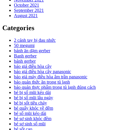
October 2021
September 2021
August 2021
Categories
2 cánh tay bị đau nhức
50 megumi
bánh ăn dặm gerber
Banh gerber
bánh gerber
báo giá điều hòa cây
báo giá điều hòa cây panasonic
báo giá máy điều hòa âm trần panasonic
bảo quản thức ăn trong tủ lạnh
bảo quản thực phẩm trong tủ lạnh đúng cách
bé bị sổ mũi kéo dài
bé bị sổ mũi lâu ngày
bé bị sốt tiêu chảy
bé quấy khóc về đêm
bé sổ mũi kéo dài
bé sơ sinh khóc đêm
bé sơ sinh sổ mũi
bé sốt cao