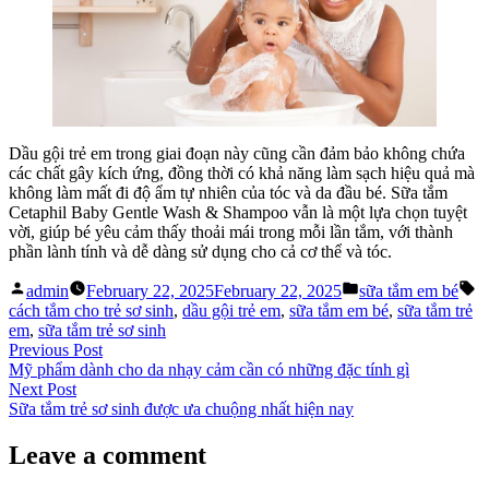
Dầu gội trẻ em trong giai đoạn này cũng cần đảm bảo không chứa
các chất gây kích ứng, đồng thời có khả năng làm sạch hiệu quả mà
không làm mất đi độ ẩm tự nhiên của tóc và da đầu bé. Sữa tắm
Cetaphil Baby Gentle Wash & Shampoo vẫn là một lựa chọn tuyệt
vời, giúp bé yêu cảm thấy thoải mái trong mỗi lần tắm, với thành
phần lành tính và dễ dàng sử dụng cho cả cơ thể và tóc.
Posted
Posted
T
admin
February 22, 2025
February 22, 2025
sữa tắm em bé
by
in
cách tắm cho trẻ sơ sinh
,
dầu gội trẻ em
,
sữa tắm em bé
,
sữa tắm trẻ
em
,
sữa tắm trẻ sơ sinh
Post
Previous
Previous Post
post:
Mỹ phẩm dành cho da nhạy cảm cần có những đặc tính gì
navigation
Next
Next Post
post:
Sữa tắm trẻ sơ sinh được ưa chuộng nhất hiện nay
Leave a comment