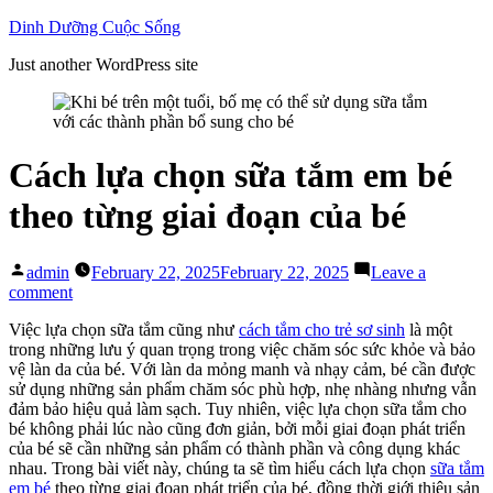
Skip
Dinh Dưỡng Cuộc Sống
to
Just another WordPress site
content
Cách lựa chọn sữa tắm em bé
theo từng giai đoạn của bé
Posted
admin
February 22, 2025
February 22, 2025
Leave a
by
on
comment
Cách
Việc lựa chọn sữa tắm cũng như
cách tắm cho trẻ sơ sinh
là một
lựa
trong những lưu ý quan trọng trong việc chăm sóc sức khỏe và bảo
chọn
vệ làn da của bé. Với làn da mỏng manh và nhạy cảm, bé cần được
sữa
sử dụng những sản phẩm chăm sóc phù hợp, nhẹ nhàng nhưng vẫn
tắm
đảm bảo hiệu quả làm sạch. Tuy nhiên, việc lựa chọn sữa tắm cho
em
bé không phải lúc nào cũng đơn giản, bởi mỗi giai đoạn phát triển
bé
của bé sẽ cần những sản phẩm có thành phần và công dụng khác
theo
nhau. Trong bài viết này, chúng ta sẽ tìm hiểu cách lựa chọn
sữa tắm
từng
em bé
theo từng giai đoạn phát triển của bé, đồng thời giới thiệu sản
giai