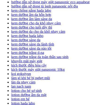
hướng dẫn sử dụng máy giặt panasonic eco aquabeat
hướng dẫn sử dụng tủ lạnh panasonic nội địa
kem chống nắng hada labo
kem dưỡng ẩm da hỗn hợp
kem dưỡng ẩm làm sáng da
kem dưỡng cho da khô nhạy cảm
kem dưỡng cho tuổi dậy thì
kem dưỡng da cho da khô nhạy cảm
kem dưỡng hada labo
kem dưỡng sáng da
kem dưỡng sáng da lành tính
kem dưỡng sáng da nào tốt
kem dưỡng trắng d-na
kem dưỡng trắng da toàn thân sau sinh
khuyến mãi máy giặt
kích thước điều hòa cây
kích thước máy giặt panasonic 10kg
koi gokujyun
làm gì khi bé bị nghẹt mũi
làn da nhạy cảm
lan nach nam
lotion cho bé sơ sinh
lotion dưỡng ẩm da mặt
lotion em bé
lotion hada labo