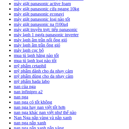
máy giặt panasonic active foam
máy giặt panasonic cửa ngang 10kg
máy giặt panasonic econavi
máy giặt panasonic loại nào tốt
máy giặt panasonic na f100a4
máy giặt truyền trực tiếp panasonic
máy lạnh 1 ngựa panasonic inverter
máy lạnh âm trần nối ống gió
máy lạnh âm trần ống gió
máy lạnh cục bộ
mua tủ lạnh hãng nào tốt
mua tủ lạnh loại nào tốt
mỹ phẩm cetaphil
mỹ phẩm dành cho da nhạy cảm
mỹ phẩm dùng cho da nhạy cảm
mỹ phẩm hada labo
nan của nga
nan infinipro a2
nan nga
nan nga có tốt không
nan nga hay nan việt tốt hơn
nan nga khác nan việt như thế nào
Nan Nga nắp vàng và nắp xanh
nan nga nắp xanh
nan nga nắp xanh nắp vàng