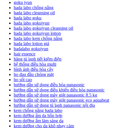
goku jyun
hada labo chống nắng
hada labo cleansing oil
hada labo goku
hada labo gokujyun
hada labo gokujyun cleansing oil
hada labo gokujyun lotion
hada labo kem chống nắng
hada labo lotion giá
hadalabo gokujyun
hair essence
hãng tủ lạnh tiết kiệm điện
hệ thống điều hòa multi
hình ảnh điều hòa cây
ho đau đầu chóng mặt
ho sốt cao
hướng dẫn sử dụng điều hòa panasonic
hướng dẫn sử dụng điều khiển điều hòa panasonic
hướng dẫn sử dụng máy giặt panasonic 8.5 kg
hướng dẫn sử dụng máy giặt panasonic eco aquabeat
hướng dẫn sử dụng tủ lạnh panasonic nội địa
kem chống nắng hada labo
kem dưỡng ẩm da hỗn hợp
kem dưỡng ẩm làm sáng da
kem dưỡng cho da khô nhạy cảm