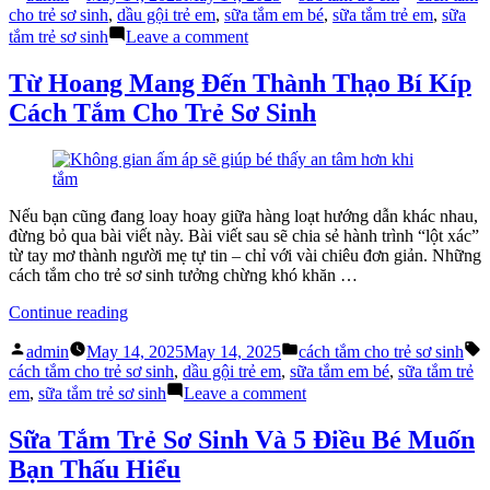
by
in
Em
cho trẻ sơ sinh
,
dầu gội trẻ em
,
sữa tắm em bé
,
sữa tắm trẻ em
,
sữa
Tốt
on
tắm trẻ sơ sinh
Leave a comment
Không
Sữa
Nằm
Tắm
Từ Hoang Mang Đến Thành Thạo Bí Kíp
Ở
Trẻ
Cách Tắm Cho Trẻ Sơ Sinh
Lượt
Em
Review”
Tốt
Không
Nằm
Ở
Lượt
Nếu bạn cũng đang loay hoay giữa hàng loạt hướng dẫn khác nhau,
Review
đừng bỏ qua bài viết này. Bài viết sau sẽ chia sẻ hành trình “lột xác”
từ tay mơ thành người mẹ tự tin – chỉ với vài chiêu đơn giản. Những
cách tắm cho trẻ sơ sinh tưởng chừng khó khăn …
“Từ
Continue reading
Hoang
Posted
Posted
T
Mang
admin
May 14, 2025
May 14, 2025
cách tắm cho trẻ sơ sinh
by
in
Đến
cách tắm cho trẻ sơ sinh
,
dầu gội trẻ em
,
sữa tắm em bé
,
sữa tắm trẻ
Thành
on
em
,
sữa tắm trẻ sơ sinh
Leave a comment
Thạo
Từ
Bí
Hoang
Sữa Tắm Trẻ Sơ Sinh Và 5 Điều Bé Muốn
Kíp
Mang
Bạn Thấu Hiểu
Cách
Đến
Tắm
Thành