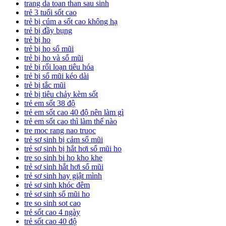
trang da toan than sau sinh
trẻ 3 tuổi sốt cao
trẻ bị cúm a sốt cao không hạ
trẻ bị đầy bụng
trẻ bị ho
trẻ bị ho sổ mũi
trẻ bị ho và sổ mũi
trẻ bị rối loạn tiêu hóa
trẻ bị sổ mũi kéo dài
trẻ bị tắc mũi
trẻ bị tiêu chảy kèm sốt
trẻ em sốt 38 độ
trẻ em sốt cao 40 độ nên làm gì
trẻ em sốt cao thì làm thế nào
tre moc rang nao truoc
trẻ sơ sinh bị cảm sổ mũi
trẻ sơ sinh bị hắt hơi sổ mũi ho
tre so sinh bi ho kho khe
trẻ sơ sinh hắt hơi sổ mũi
trẻ sơ sinh hay giật mình
trẻ sơ sinh khóc đêm
trẻ sơ sinh sổ mũi ho
tre so sinh sot cao
trẻ sốt cao 4 ngày
trẻ sốt cao 40 độ