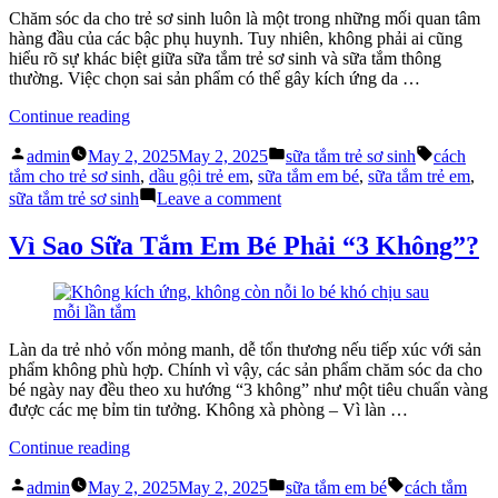
bố
Chăm sóc da cho trẻ sơ sinh luôn là một trong những mối quan tâm
mẹ
hàng đầu của các bậc phụ huynh. Tuy nhiên, không phải ai cũng
cần
hiểu rõ sự khác biệt giữa sữa tắm trẻ sơ sinh và sữa tắm thông
biết
thường. Việc chọn sai sản phẩm có thể gây kích ứng da …
“Phân
Continue reading
biệt
Posted
Posted
Tags:
sữa
admin
May 2, 2025
May 2, 2025
sữa tắm trẻ sơ sinh
cách
by
in
tắm
tắm cho trẻ sơ sinh
,
dầu gội trẻ em
,
sữa tắm em bé
,
sữa tắm trẻ em
,
trẻ
on
sữa tắm trẻ sơ sinh
Leave a comment
sơ
Phân
sinh
biệt
Vì Sao Sữa Tắm Em Bé Phải “3 Không”?
với
sữa
sữa
tắm
tắm
trẻ
thông
sơ
thường”
sinh
Làn da trẻ nhỏ vốn mỏng manh, dễ tổn thương nếu tiếp xúc với sản
với
phẩm không phù hợp. Chính vì vậy, các sản phẩm chăm sóc da cho
sữa
bé ngày nay đều theo xu hướng “3 không” như một tiêu chuẩn vàng
tắm
được các mẹ bỉm tin tưởng. Không xà phòng – Vì làn …
thông
thường
“Vì
Continue reading
Sao
Posted
Posted
Tags:
Sữa
admin
May 2, 2025
May 2, 2025
sữa tắm em bé
cách tắm