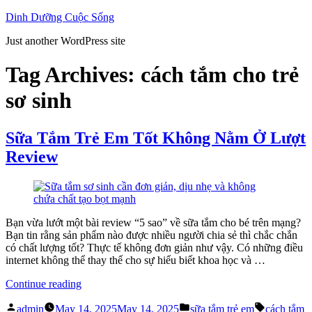
Skip
Dinh Dưỡng Cuộc Sống
to
Just another WordPress site
content
Tag Archives:
cách tắm cho trẻ
sơ sinh
Sữa Tắm Trẻ Em Tốt Không Nằm Ở Lượt
Review
Bạn vừa lướt một bài review “5 sao” về sữa tắm cho bé trên mạng?
Bạn tin rằng sản phẩm nào được nhiều người chia sẻ thì chắc chắn
có chất lượng tốt? Thực tế không đơn giản như vậy. Có những điều
internet không thể thay thế cho sự hiểu biết khoa học và …
“Sữa
Continue reading
Tắm
Posted
Posted
Tags:
Trẻ
admin
May 14, 2025
May 14, 2025
sữa tắm trẻ em
cách tắm