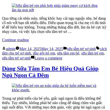
Cho
Thạo
Trẻ
Bí
Sơ
Kíp
Sinh”
Cách
Qua từng cái nhíu mày, tiếng khóc hay cái ngọ nguậy nhẹ, bé đang
Tắm
cố nói với bạn rất nhiều điều. Điều quan trọng là cha mẹ có đủ tinh
Cho
tế để hiểu hay không. Trong những tháng đầu đời, làn da bé cực kỳ
Trẻ
nhạy cảm, và việc lựa chọn sữa tắm trẻ sơ …
Sơ
Sinh
“Sữa
Continue reading
Tắm
Posted
Posted
Tags:
Trẻ
admin
May 14, 2025
May 14, 2025
sữa tắm trẻ sơ sinh
cách
by
in
Sơ
tắm cho trẻ sơ sinh
,
dầu gội trẻ em
,
sữa tắm em bé
,
sữa tắm trẻ em
,
Sinh
on
sữa tắm trẻ sơ sinh
Leave a comment
Và
Sữa
5
Tắm
Dùng Sữa Tắm Em Bé Hiệu Quả Giúp
Điều
Trẻ
Ngủ Ngon Cả Đêm
Bé
Sơ
Muốn
Sinh
Bạn
Và
Thấu
5
Hiểu”
Điều
Bé
Trong sự phát triển của bé yêu, giấc ngủ ngon là điều không thể
Muốn
thiếu. Tuy nhiên, không phải bé nào cũng dễ dàng chìm vào giấc
Bạn
ngủ suốt đêm. Với những mẹo đơn giản, việc giúp bé ngủ ngon cả