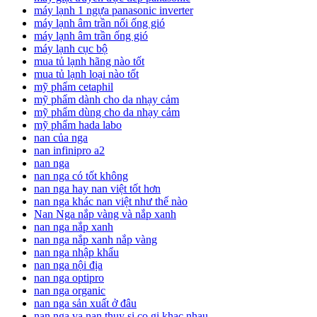
máy lạnh 1 ngựa panasonic inverter
máy lạnh âm trần nối ống gió
máy lạnh âm trần ống gió
máy lạnh cục bộ
mua tủ lạnh hãng nào tốt
mua tủ lạnh loại nào tốt
mỹ phẩm cetaphil
mỹ phẩm dành cho da nhạy cảm
mỹ phẩm dùng cho da nhạy cảm
mỹ phẩm hada labo
nan của nga
nan infinipro a2
nan nga
nan nga có tốt không
nan nga hay nan việt tốt hơn
nan nga khác nan việt như thế nào
Nan Nga nắp vàng và nắp xanh
nan nga nắp xanh
nan nga nắp xanh nắp vàng
nan nga nhập khẩu
nan nga nội địa
nan nga optipro
nan nga organic
nan nga sản xuất ở đâu
nan nga va nan thuy si co gi khac nhau