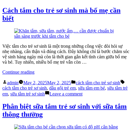
tính
Tìm
trong
hiểu
Cách tắm cho trẻ sơ sinh mà bố mẹ cần
sữa
thành
biết
tắm
phần
trẻ
lành
em”
tính
trong
sữa
tắm
Việc tắm cho trẻ sơ sinh là một trong những công việc đòi hỏi sự
trẻ
nhẹ nhàng, cẩn thận và đúng cách. Đây không chỉ là bước chăm sóc
em
vệ sinh hàng ngày mà còn là thời gian gắn kết tình cảm giữa bố mẹ
và bé. Tuy nhiên, nhiều bố mẹ trẻ vẫn còn …
“Cách
Continue reading
tắm
Posted
Posted
Tag
cho
admin
May 2, 2025
May 2, 2025
cách tắm cho trẻ sơ sinh
by
in
trẻ
cách tắm cho trẻ sơ sinh
,
dầu gội trẻ em
,
sữa tắm em bé
,
sữa tắm trẻ
sơ
on
em
,
sữa tắm trẻ sơ sinh
Leave a comment
sinh
Cách
mà
tắm
Phân biệt sữa tắm trẻ sơ sinh với sữa tắm
bố
cho
thông thường
mẹ
trẻ
cần
sơ
biết”
sinh
mà