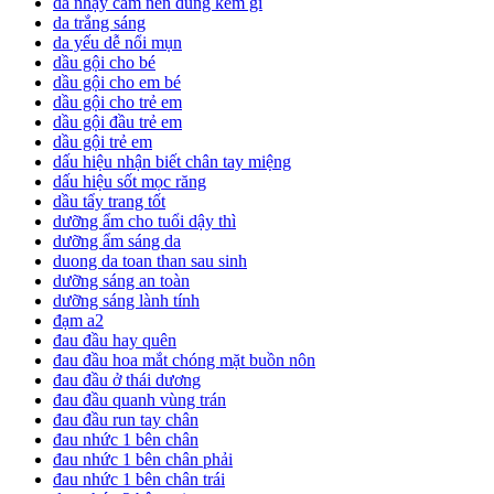
da nhạy cảm nên dùng kem gì
da trắng sáng
da yếu dễ nổi mụn
dầu gội cho bé
dầu gội cho em bé
dầu gội cho trẻ em
dầu gội đầu trẻ em
dầu gội trẻ em
dấu hiệu nhận biết chân tay miệng
dấu hiệu sốt mọc răng
dầu tẩy trang tốt
dưỡng ẩm cho tuổi dậy thì
dưỡng ẩm sáng da
duong da toan than sau sinh
dưỡng sáng an toàn
dưỡng sáng lành tính
đạm a2
đau đầu hay quên
đau đầu hoa mắt chóng mặt buồn nôn
đau đầu ở thái dương
đau đầu quanh vùng trán
đau đầu run tay chân
đau nhức 1 bên chân
đau nhức 1 bên chân phải
đau nhức 1 bên chân trái