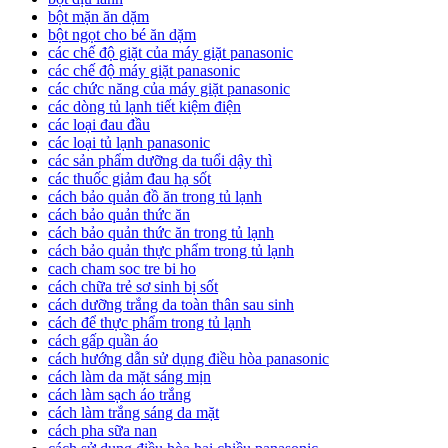
bột mặn ăn dặm
bột ngọt cho bé ăn dặm
các chế độ giặt của máy giặt panasonic
các chế độ máy giặt panasonic
các chức năng của máy giặt panasonic
các dòng tủ lạnh tiết kiệm điện
các loại đau đầu
các loại tủ lạnh panasonic
các sản phẩm dưỡng da tuổi dậy thì
các thuốc giảm đau hạ sốt
cách bảo quản đồ ăn trong tủ lạnh
cách bảo quản thức ăn
cách bảo quản thức ăn trong tủ lạnh
cách bảo quản thực phẩm trong tủ lạnh
cach cham soc tre bi ho
cách chữa trẻ sơ sinh bị sốt
cách dưỡng trắng da toàn thân sau sinh
cách để thực phẩm trong tủ lạnh
cách gấp quần áo
cách hướng dẫn sử dụng điều hòa panasonic
cách làm da mặt sáng mịn
cách làm sạch áo trắng
cách làm trắng sáng da mặt
cách pha sữa nan