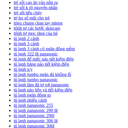
trẻ sốt cao ăn vào nôn ra
trẻ sốt k rõ nguyên nhân
trẻ sốt tiêu chảy
trị ho sổ mũi cho trẻ
trieu chung chan tay mieng
trình tự các bước skincare
trình tự mọc răng của bé
tủ lạnh 2 cánh
tủ lạnh 3 cánh
tủ lạnh 3 cánh có ngăn đông mềm
tủ lạnh 322 lít panasonic
tủ lạnh để mức nào tiết kiệm điện
tủ lạnh hãng nào tiết kiệm điện
tủ lạnh icy
tủ lạnh jumbo ngăn đá khổng lồ
tủ lạnh jumbo panasonic
tủ lạnh làm đá tự rơi panasonic
tủ lạnh nào bền và tiết kiệm điện
tủ lạnh ngăn đông to
tủ lạnh nhiều cánh
tủ lạnh panasonic 255
tủ lạnh panasonic 290 lít
tủ lạnh panasonic 290l
tủ lạnh panasonic 306 lít
tủ lạnh panasonic 306l