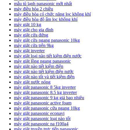
mẫu tủ lạnh panasonic mới nhất
máy điều hòa 2 chiều
máy điều hòa có chức năng lọc không khí
máy điều hòa độ ẩm lọc không khí
máy giặt 10 kg
máy giặt cho gia đình
máy giặt cửa đứng
máy giặt cửa ngang panasonic 10kg
máy giặt cửa trên 9kg
máy giặt inverter
máy giặt loại nào tiết kiệm điện nước
máy giặt lồng ngang panasonic
máy giặt nào tiết kiệm điện
máy giặt nào tiết kiệm điện nước
máy giặt nào tốt và tiết kiệm điện
máy giặt nước nóng
máy giặt panasonic 8 5kg inverter
máy giặt panasonic 8.5 kg inverter
máy giặt panasonic 9 kg giá bao nhiêu
máy giặt panasonic active foam
máy giặt panasonic cửa ngang 10kg
máy giặt panasonic econavi
máy giặt panasonic loại nào tốt
máy giặt panasonic na f100a4
máy giặt truyền trực tiếp panasonic