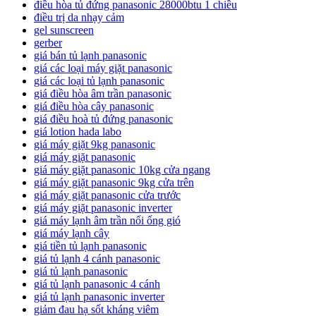
điều hòa tủ đứng panasonic 28000btu 1 chiều
điều trị da nhạy cảm
gel sunscreen
gerber
giá bán tủ lạnh panasonic
giá các loại máy giặt panasonic
giá các loại tủ lạnh panasonic
giá điều hòa âm trần panasonic
giá điều hòa cây panasonic
giá điều hoà tủ đứng panasonic
giá lotion hada labo
giá máy giặt 9kg panasonic
giá máy giặt panasonic
giá máy giặt panasonic 10kg cửa ngang
giá máy giặt panasonic 9kg cửa trên
giá máy giặt panasonic cửa trước
giá máy giặt panasonic inverter
giá máy lạnh âm trần nối ống gió
giá máy lạnh cây
giá tiền tủ lạnh panasonic
giá tủ lạnh 4 cánh panasonic
giá tủ lạnh panasonic
giá tủ lạnh panasonic 4 cánh
giá tủ lạnh panasonic inverter
giảm đau hạ sốt kháng viêm