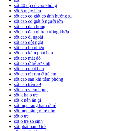
sốt
sốt 40 độ có cao không
sốt 5 ngày liền
sốt cao co giật có ảnh hưởng gì
sốt cao co giật ở người lớn
sốt cao đau họng
sốt cao đau nhức xương khớp
sốt cao đi ngoài
sốt cao đột ngột
sốt cao ho nhiều
sốt cao kèm phát ban
sốt cao mắt đỏ
sốt cao ở trẻ sơ sinh
sốt cao phát ban
sốt cao rét run ở trẻ em
sốt cao sau khi tiêm phòng
sốt cao trên 39
sốt cao viêm họng
sốt k hạ ở trẻ
sốt k nên ăn gì
sốt mọc răng hàm ở trẻ
sốt mọc răng ở trẻ nhỏ
sốt ở trẻ
sot o tre so sinh
sốt phát ban ở trẻ