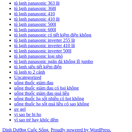
tủ lạnh panasonic 363 lít
tủ lạnh panasonic 368l
tủ lạnh panasonic 410
tủ lạnh panasonic 410 lít
tủ lạnh panasonic 500l
tủ lạnh panasonic 600l
tủ lạnh panasonic có tiết kiệm điện không
tủ lạnh panasonic inverter 255 lít
tủ lạnh panasonic inverter 410 lít
tủ lạnh panasonic inverter 500l
tủ lạnh panasonic loại nhỏ
tủ lạnh panasonic ngăn đá khổng lồ jumbo
tủ lạnh siêu tiết kiệm điện
tủ lạnh to 2 cánh
Uncategorized
uống thuốc giảm đau
uống thuốc giảm đau có hại không
uống thuốc giảm đau quá liều
uống thuốc hạ sốt nhiều có hại không
uống thuốc hạ sốt quá liều có sao không
uv gel
vi sao be bi ho
vì sao trẻ hay khóc đêm
Dinh Dưỡng Cuộc Sống
,
Proudly powered by WordPress.