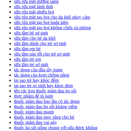
sữa rửa mặt dưỡng sáng
sữa rửa mặt lành tính
sữa rửa mặt nhiều bọt
sữa rửa mặt tạo bọt cho da khô nhạy cảm
sữa rửa mặt tạo bọt hada labo
sữa rửa mặt tạo bọt không chứa xà phòng
sữa tắm bé sơ sinh
sữa tắm cho bé da khô
sữa tắm dành cho trẻ sơ sinh
sữa tắm em bé
sữa tắm nào tốt cho trẻ sơ sinh
sữa tắm trẻ em
sữa tắm trẻ sơ sinh
tác dụng của dầu tẩy trang
tác dụng của kem chống nắng
tại sao trẻ hay khóc đêm
tai sao tre so sinh hay khoc dem
tên các loại thuốc giảm đau hạ sốt
thực phẩm để tủ lạnh
thuốc giảm đau bao lâu có tác dụng
thuốc giảm đau hạ sốt kháng viêm
thuốc giảm đau mạnh
thuốc giảm đau mọc răng cho bé
thuốc giảm đau vai gáy
thuốc hạ sốt uống chung với sữa được không