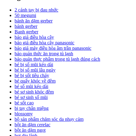
2 cánh tay bị đau nhức
50 megumi
bánh ăn dặm gerber
bánh gerber
Banh gerber
báo giá điều hòa cây
báo giá điều hòa cây panasonic
báo giá máy điều hòa âm trần panasonic
bảo quản thức ăn trong tủ lạnh
bảo quản thực phẩm trong tủ lạnh đúng cách
bé bị sổ mũi kéo dài
bé bị sổ mũi lâu ngày
bé bị sốt tiêu chảy
bé quấy khóc về đêm
bé sổ mũi kéo dài
bé sơ sinh khóc đêm
bé sơ sinh sổ mũi
bé sốt cao
bị tay chân miệng
blossomy
bộ sản phẩm chăm sóc da nhạy cảm
bột ăn dặm cerelac
bột ăn dặm ngọt
bọt dịu lành