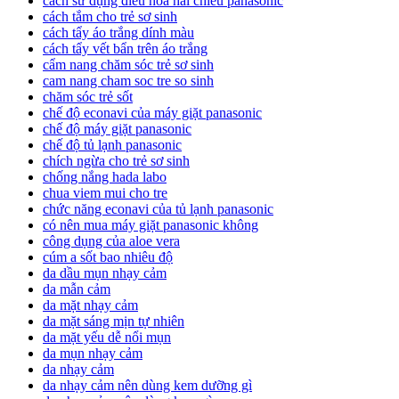
cách sử dụng điều hòa hai chiều panasonic
cách tắm cho trẻ sơ sinh
cách tẩy áo trắng dính màu
cách tẩy vết bẩn trên áo trắng
cẩm nang chăm sóc trẻ sơ sinh
cam nang cham soc tre so sinh
chăm sóc trẻ sốt
chế độ econavi của máy giặt panasonic
chế độ máy giặt panasonic
chế độ tủ lạnh panasonic
chích ngừa cho trẻ sơ sinh
chống nắng hada labo
chua viem mui cho tre
chức năng econavi của tủ lạnh panasonic
có nên mua máy giặt panasonic không
công dụng của aloe vera
cúm a sốt bao nhiêu độ
da dầu mụn nhạy cảm
da mẫn cảm
da mặt nhạy cảm
da mặt sáng mịn tự nhiên
da mặt yếu dễ nổi mụn
da mụn nhạy cảm
da nhạy cảm
da nhạy cảm nên dùng kem dưỡng gì