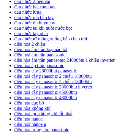
đau nhức 2 bên vai
đau nhức hai cánh tay
đau nhức lưng
đau nhức mu bàn tay
đau nhức ở khuỷu tay
đau nhức tai khi nuốt nước bọt
đau nhức tay phải
đau nhức từ mông xuống bắp chân trái
điều hoà 2 chiều
điều hoà âm trần loại nào tốt
điều hoà âm trần panasonic
điều hòa âm trần panasonic 24000btu 1 chiều inverter
điều hòa áp trần panasonic
điều hòa cây 28000btu panasonic
điều hoà cây panasonic 2 chiều 18000btu
điều hòa cây panasonic 2 chiều 18000btu
điều hòa cây panasonic 28000btu inverter
điều hoà cây panasonic 45000btu
điều hòa cây panasonic 48000btu
điều hòa cục bộ
điều hòa không khí
điều hoà lọc không khí tốt nhất
điều hòa nanoe
điều hoà nanoe g
điều hòa trung tâm panasonic