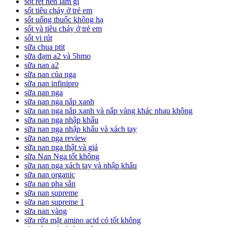
sốt rét nên làm gì
sốt tiêu chảy ở trẻ em
sốt uống thuốc không hạ
sốt và tiêu chảy ở trẻ em
sốt vi rút
sữa chua ptit
sữa đạm a2 và 5hmo
sữa nan a2
sữa nan của nga
sữa nan infinipro
sữa nan nga
sữa nan nga nắp xanh
sữa nan nga nắp xanh và nắp vàng khác nhau không
sữa nan nga nhập khẩu
sữa nan nga nhập khẩu và xách tay
sữa nan nga review
sữa nan nga thật và giả
sữa Nan Nga tốt không
sữa nan nga xách tay và nhập khẩu
sữa nan organic
sữa nan pha sẵn
sữa nan supreme
sữa nan supreme 1
sữa nan vàng
sữa rửa mặt amino acid có tốt không