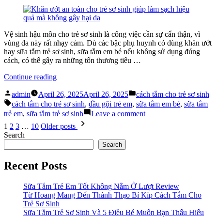
Vệ
Bí
Sinh
Quyết
Sớm
Tạo
Cho
Thói
Vệ sinh hậu môn cho trẻ sơ sinh là công việc cần sự cẩn thận, vì
Bé”
Quen
vùng da này rất nhạy cảm. Dù các bậc phụ huynh có dùng khăn ướt
Vệ
hay sữa tắm trẻ sơ sinh, sữa tắm em bé nếu không sử dụng đúng
Sinh
cách, có thể gây ra những tổn thương tiêu …
Sớm
Cho
“Cách
Continue reading
Bé
Tắm
Posted
Posted
Cho
admin
April 26, 2025
April 26, 2025
cách tắm cho trẻ sơ sinh
by
in
Tags:
Trẻ
cách tắm cho trẻ sơ sinh
,
dầu gội trẻ em
,
sữa tắm em bé
,
sữa tắm
Sơ
on
trẻ em
,
sữa tắm trẻ sơ sinh
Leave a comment
Sinh:
Cách
Posts
1
2
3
…
10
Older posts
Tránh
Tắm
pagination
Search
5
Cho
Search
Sai
Trẻ
Lầm
Sơ
Recent Posts
Khi
Sinh:
Dùng
Tránh
Khăn
5
Sữa Tắm Trẻ Em Tốt Không Nằm Ở Lượt Review
Ướt”
Sai
Từ Hoang Mang Đến Thành Thạo Bí Kíp Cách Tắm Cho
Lầm
Trẻ Sơ Sinh
Khi
Sữa Tắm Trẻ Sơ Sinh Và 5 Điều Bé Muốn Bạn Thấu Hiểu
Dùng