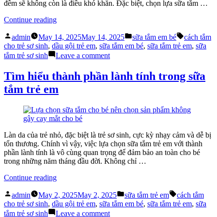
Thấu
đêm sẽ không còn là điều khó khăn. Đặc biệt, chọn lựa sữa tắm …
Hiểu
“Dùng
Continue reading
Sữa
Posted
Posted
Tags:
Tắm
admin
May 14, 2025
May 14, 2025
sữa tắm em bé
cách tắm
by
in
Em
cho trẻ sơ sinh
,
dầu gội trẻ em
,
sữa tắm em bé
,
sữa tắm trẻ em
,
sữa
Bé
on
tắm trẻ sơ sinh
Leave a comment
Hiệu
Dùng
Quả
Sữa
Tìm hiểu thành phần lành tính trong sữa
Giúp
Tắm
tắm trẻ em
Ngủ
Em
Ngon
Bé
Cả
Hiệu
Đêm”
Quả
Giúp
Ngủ
Làn da của trẻ nhỏ, đặc biệt là trẻ sơ sinh, cực kỳ nhạy cảm và dễ bị
Ngon
tổn thương. Chính vì vậy, việc lựa chọn sữa tắm trẻ em với thành
Cả
phần lành tính là vô cùng quan trọng để đảm bảo an toàn cho bé
Đêm
trong những năm tháng đầu đời. Không chỉ …
“Tìm
Continue reading
hiểu
Posted
Posted
Tags:
thành
admin
May 2, 2025
May 2, 2025
sữa tắm trẻ em
cách tắm
by
in
phần
cho trẻ sơ sinh
,
dầu gội trẻ em
,
sữa tắm em bé
,
sữa tắm trẻ em
,
sữa
lành
on
tắm trẻ sơ sinh
Leave a comment