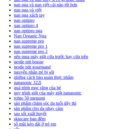
nan nga và nan việt cái nào tốt hơn
nan nga và việt
nan nga xách tay
nan optipro
nan optipro 4
nan optipro nga
Nan Organic Nga
nan supreme pro
nan supreme pro 1
nan supreme pro 2
nên mua máy giặt cửa trước hay cửa trên
nestle ptit brasse
nestle ptit gourmand
nguyên nhân trẻ bị sốt
những cách bảo quản thực phẩm
panasonic 322l
quá trình mọc răng của bé
quy trình giặt của máy giặt panasonic
rohto 50 megumi
sản phẩm chăm sóc da tuổi dậy thì
sản phẩm cho da nhạy cảm
sau sốt xuất huyết
skincare ban đêm
sổ mũi kéo dài ở trẻ em