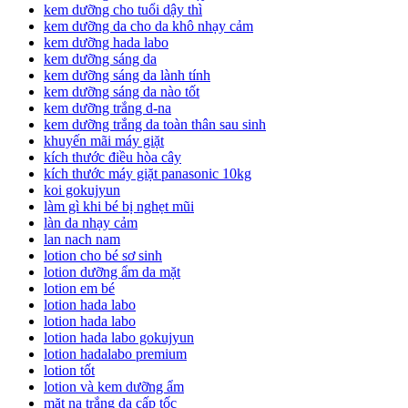
kem dưỡng cho tuổi dậy thì
kem dưỡng da cho da khô nhạy cảm
kem dưỡng hada labo
kem dưỡng sáng da
kem dưỡng sáng da lành tính
kem dưỡng sáng da nào tốt
kem dưỡng trắng d-na
kem dưỡng trắng da toàn thân sau sinh
khuyến mãi máy giặt
kích thước điều hòa cây
kích thước máy giặt panasonic 10kg
koi gokujyun
làm gì khi bé bị nghẹt mũi
làn da nhạy cảm
lan nach nam
lotion cho bé sơ sinh
lotion dưỡng ẩm da mặt
lotion em bé
lotion hada labo
lotion hada labo
lotion hada labo gokujyun
lotion hadalabo premium
lotion tốt
lotion và kem dưỡng ẩm
mặt nạ trắng da cấp tốc