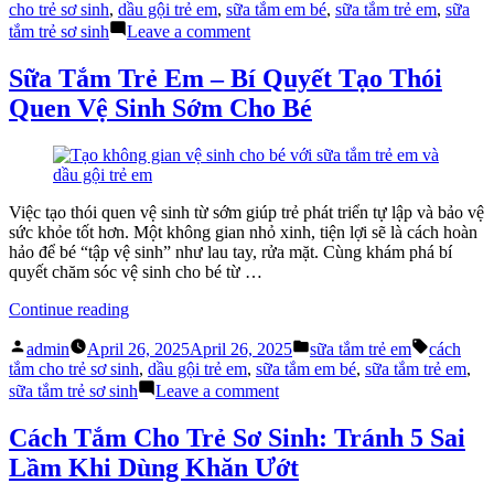
by
in
Tắm
cho trẻ sơ sinh
,
dầu gội trẻ em
,
sữa tắm em bé
,
sữa tắm trẻ em
,
sữa
Em
on
tắm trẻ sơ sinh
Leave a comment
Bé
Vì
Phải
Sao
Sữa Tắm Trẻ Em – Bí Quyết Tạo Thói
“3
Sữa
Quen Vệ Sinh Sớm Cho Bé
Không”?”
Tắm
Em
Bé
Phải
“3
Không”?
Việc tạo thói quen vệ sinh từ sớm giúp trẻ phát triển tự lập và bảo vệ
sức khỏe tốt hơn. Một không gian nhỏ xinh, tiện lợi sẽ là cách hoàn
hảo để bé “tập vệ sinh” như lau tay, rửa mặt. Cùng khám phá bí
quyết chăm sóc vệ sinh cho bé từ …
“Sữa
Continue reading
Tắm
Posted
Posted
Tags:
Trẻ
admin
April 26, 2025
April 26, 2025
sữa tắm trẻ em
cách
by
in
Em
tắm cho trẻ sơ sinh
,
dầu gội trẻ em
,
sữa tắm em bé
,
sữa tắm trẻ em
,
–
on
sữa tắm trẻ sơ sinh
Leave a comment
Bí
Sữa
Quyết
Tắm
Cách Tắm Cho Trẻ Sơ Sinh: Tránh 5 Sai
Tạo
Trẻ
Lầm Khi Dùng Khăn Ướt
Thói
Em
Quen
–