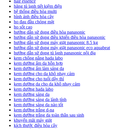
hair essence
hãng tủ lạnh tiết kiệm điện
hệ thống điều hòa multi
hình ảnh điều hòa cây
ho đau đầu chóng mặt
ho sốt cao
hướng dẫn sử dụng điều hòa panasonic
hướng dẫn sử dụng điều khiển điều hòa panasonic
hướng dẫn sử dụng máy giặt panasonic 8.5 kg
hướng dẫn sử dụng máy giặt panasonic eco aquabeat
hướng dẫn sử dụng tủ lạnh panasonic nội địa
kem chống nắng hada labo
kem dưỡng ẩm da hỗn hợp
kem dưỡng ẩm làm sáng da
kem dưỡng cho da khô nhạy cảm
kem dưỡng cho tuổi dậy thì
kem dưỡng da cho da khô nhạy cảm
kem dưỡng hada labo
kem dưỡng sáng da
kem dưỡng sáng da lành tính
kem dưỡng sáng da nào tốt
kem dưỡng trắng d-na
kem dưỡng trắng da toàn thân sau sinh
khuyến mãi máy giặt
kích thước điều hòa cây