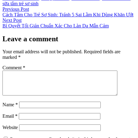
sữa tắm trẻ sơ sinh
Post
Previous
Previous Post
post:
Cách Tắm Cho Trẻ Sơ Sinh: Tránh 5 Sai Lầm Khi Dùng Khăn Ướt
navigation
Next
Next Post
post:
Bí Quyết Tối Giản Chuẩn Xác Cho Làn Da Mẫn Cảm
Leave a comment
Your email address will not be published.
Required fields are
marked
*
Comment
*
Name
*
Email
*
Website