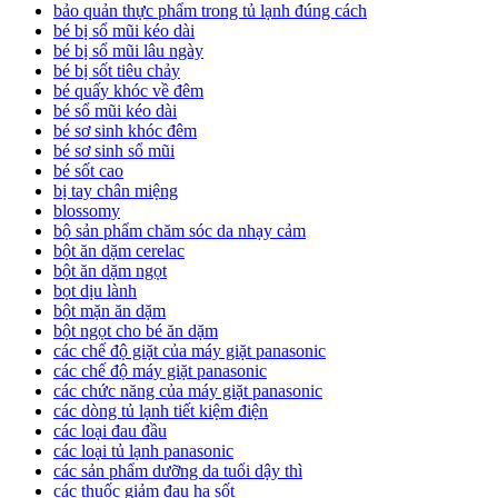
bảo quản thực phẩm trong tủ lạnh đúng cách
bé bị sổ mũi kéo dài
bé bị sổ mũi lâu ngày
bé bị sốt tiêu chảy
bé quấy khóc về đêm
bé sổ mũi kéo dài
bé sơ sinh khóc đêm
bé sơ sinh sổ mũi
bé sốt cao
bị tay chân miệng
blossomy
bộ sản phẩm chăm sóc da nhạy cảm
bột ăn dặm cerelac
bột ăn dặm ngọt
bọt dịu lành
bột mặn ăn dặm
bột ngọt cho bé ăn dặm
các chế độ giặt của máy giặt panasonic
các chế độ máy giặt panasonic
các chức năng của máy giặt panasonic
các dòng tủ lạnh tiết kiệm điện
các loại đau đầu
các loại tủ lạnh panasonic
các sản phẩm dưỡng da tuổi dậy thì
các thuốc giảm đau hạ sốt