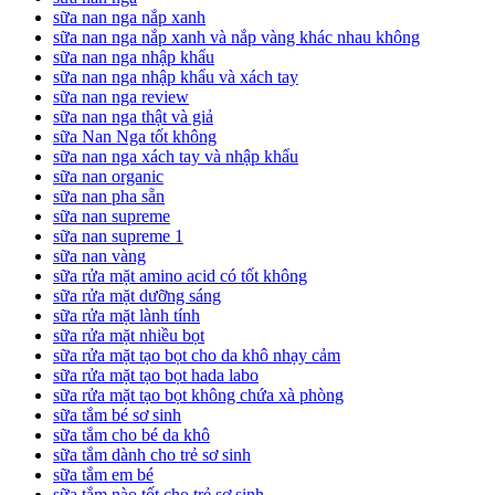
sữa nan nga nắp xanh
sữa nan nga nắp xanh và nắp vàng khác nhau không
sữa nan nga nhập khẩu
sữa nan nga nhập khẩu và xách tay
sữa nan nga review
sữa nan nga thật và giả
sữa Nan Nga tốt không
sữa nan nga xách tay và nhập khẩu
sữa nan organic
sữa nan pha sẵn
sữa nan supreme
sữa nan supreme 1
sữa nan vàng
sữa rửa mặt amino acid có tốt không
sữa rửa mặt dưỡng sáng
sữa rửa mặt lành tính
sữa rửa mặt nhiều bọt
sữa rửa mặt tạo bọt cho da khô nhạy cảm
sữa rửa mặt tạo bọt hada labo
sữa rửa mặt tạo bọt không chứa xà phòng
sữa tắm bé sơ sinh
sữa tắm cho bé da khô
sữa tắm dành cho trẻ sơ sinh
sữa tắm em bé
sữa tắm nào tốt cho trẻ sơ sinh