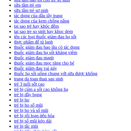
sữa tắm trẻ em
sữa tắm trẻ sơ sinh
tác dụng của dầu tẩy trang
tác dụng của kem chống nắng
tại sao trẻ hay khóc đêm
tai sao tre so sinh hay khoc dem
tên các loại thuốc giảm đau hạ sốt
thực phẩm để tủ lạnh
thuốc giảm đau bao lâu có tác dụng
thuốc giảm đau hạ sốt kháng viêm
thuốc giảm đau mạnh
thuốc giảm đau mọc răng cho bé
thuốc giảm đau vai gáy
thuốc hạ sốt uống chung với sữa được không
trang da toan than sau sinh
trẻ 3 tuổi sốt cao
trẻ bị cúm a sốt cao không hạ
trẻ bị đầy bụng
trẻ bị ho
trẻ bị ho sổ mũi
trẻ bị ho và sổ mũi
trẻ bị rối loạn tiêu hóa
trẻ bị sổ mũi kéo dài
trẻ bị tắc mũi