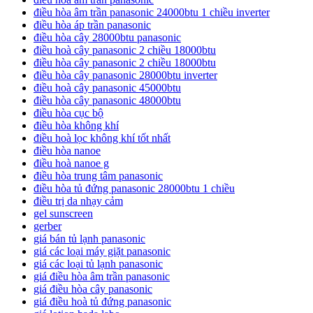
điều hòa âm trần panasonic 24000btu 1 chiều inverter
điều hòa áp trần panasonic
điều hòa cây 28000btu panasonic
điều hoà cây panasonic 2 chiều 18000btu
điều hòa cây panasonic 2 chiều 18000btu
điều hòa cây panasonic 28000btu inverter
điều hoà cây panasonic 45000btu
điều hòa cây panasonic 48000btu
điều hòa cục bộ
điều hòa không khí
điều hoà lọc không khí tốt nhất
điều hòa nanoe
điều hoà nanoe g
điều hòa trung tâm panasonic
điều hòa tủ đứng panasonic 28000btu 1 chiều
điều trị da nhạy cảm
gel sunscreen
gerber
giá bán tủ lạnh panasonic
giá các loại máy giặt panasonic
giá các loại tủ lạnh panasonic
giá điều hòa âm trần panasonic
giá điều hòa cây panasonic
giá điều hoà tủ đứng panasonic