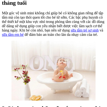
tháng tuổi
Quen
Vệ
Sinh
Một góc vệ sinh mini không chỉ giúp bé có không gian riêng để tập
Sớm
tắm mà còn tạo thói quen tốt cho bé từ sớm. Các bậc phụ huynh có
Cho
thể thiết kế một khu vực nhỏ trong phòng tắm cùng với các đồ dùng
Bé
dễ dàng sử dụng giúp con yêu nhận biết được việc làm sạch cơ thể
hàng ngày. Khi bé còn nhỏ, bạn nên sử dụng
sữa tắm trẻ sơ sinh
và
sữa tắm em bé
để đảm bảo an toàn cho làn da nhạy cảm của trẻ.