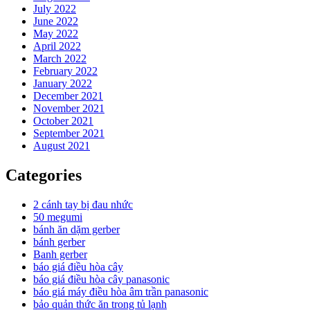
July 2022
June 2022
May 2022
April 2022
March 2022
February 2022
January 2022
December 2021
November 2021
October 2021
September 2021
August 2021
Categories
2 cánh tay bị đau nhức
50 megumi
bánh ăn dặm gerber
bánh gerber
Banh gerber
báo giá điều hòa cây
báo giá điều hòa cây panasonic
báo giá máy điều hòa âm trần panasonic
bảo quản thức ăn trong tủ lạnh