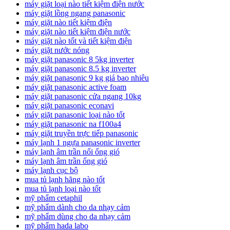
máy giặt loại nào tiết kiệm điện nước
máy giặt lồng ngang panasonic
máy giặt nào tiết kiệm điện
máy giặt nào tiết kiệm điện nước
máy giặt nào tốt và tiết kiệm điện
máy giặt nước nóng
máy giặt panasonic 8 5kg inverter
máy giặt panasonic 8.5 kg inverter
máy giặt panasonic 9 kg giá bao nhiêu
máy giặt panasonic active foam
máy giặt panasonic cửa ngang 10kg
máy giặt panasonic econavi
máy giặt panasonic loại nào tốt
máy giặt panasonic na f100a4
máy giặt truyền trực tiếp panasonic
máy lạnh 1 ngựa panasonic inverter
máy lạnh âm trần nối ống gió
máy lạnh âm trần ống gió
máy lạnh cục bộ
mua tủ lạnh hãng nào tốt
mua tủ lạnh loại nào tốt
mỹ phẩm cetaphil
mỹ phẩm dành cho da nhạy cảm
mỹ phẩm dùng cho da nhạy cảm
mỹ phẩm hada labo