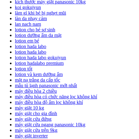
kích thước máy giặt panasonic 10kg
koi gokujyun
làm gì khi bé bị nghẹt mũi
làn da nhạy cảm
lan nach nam
lotion cho bé sơ sinh
lotion dưỡng ẩm da mặt
lotion em bé
lotion hada labo
lotion hada labo
lotion hada labo gokujyun
lotion hadalabo premium
lotion tốt
lotion và kem dưỡng ẩm
mặt nạ trắng da cấp tốc
mẫu tủ lạnh panasonic mới nhất
máy điều hòa 2 chiều
máy điều hòa có chức năng lọc không khí
máy điều hòa độ ẩm lọc không khí
máy giặt 10 kg
máy giặt cho gia đình
máy giặt cửa đứng
máy giặt cửa ngang panasonic 10kg
máy giặt cửa trên 9kg
máy giặt inverter