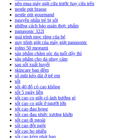
nên mua máy giặt cửa trước hay cửa trên
nestle ptit brasse
nestle ptit gourmand
nguyên nhân trẻ bị sốt
những cách bảo quản thực phẩm
panasonic 322l
quá trình mọc răng của bé
quy trình giặt của máy giặt panasonic
rohto 50 megumi
sản phẩm chăm sóc da tuổi dậy thì
sản phẩm cho da nhạy cảm
sau sốt xuất huyết
skincare ban đêm
sổ mũi kéo dài ở trẻ em
sốt
sốt 40 độ có cao không
sốt 5 ngày liền
sốt cao co giật có ảnh hưởng gì
sốt cao co giật ở người lớn
sốt cao đau họng
sốt cao đau nhức xương khớp
sốt cao đi ngoài
sốt cao đột ngột
sốt cao ho nhiều
sốt cao kèm phát ban