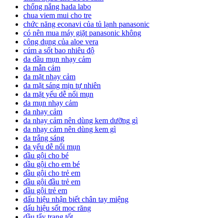
chống nắng hada labo
chua viem mui cho tre
chức năng econavi của tủ lạnh panasonic
có nên mua máy giặt panasonic không
công dụng của aloe vera
cúm a sốt bao nhiêu độ
da dầu mụn nhạy cảm
da mẫn cảm
da mặt nhạy cảm
da mặt sáng mịn tự nhiên
da mặt yếu dễ nổi mụn
da mụn nhạy cảm
da nhạy cảm
da nhạy cảm nên dùng kem dưỡng gì
da nhạy cảm nên dùng kem gì
da trắng sáng
da yếu dễ nổi mụn
dầu gội cho bé
dầu gội cho em bé
dầu gội cho trẻ em
dầu gội đầu trẻ em
dầu gội trẻ em
dấu hiệu nhận biết chân tay miệng
dấu hiệu sốt mọc răng
dầu tẩy trang tốt