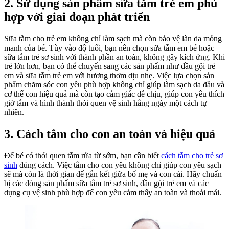
2. Sử dụng sản phẩm sữa tắm trẻ em phù
hợp với giai đoạn phát triển
Sữa tắm cho trẻ em không chỉ làm sạch mà còn bảo vệ làn da mỏng
manh của bé. Tùy vào độ tuổi, bạn nên chọn sữa tắm em bé hoặc
sữa tắm trẻ sơ sinh với thành phần an toàn, không gây kích ứng. Khi
trẻ lớn hơn, bạn có thể chuyển sang các sản phẩm như dầu gội trẻ
em và sữa tắm trẻ em với hương thơm dịu nhẹ. Việc lựa chọn sản
phẩm chăm sóc con yêu phù hợp không chỉ giúp làm sạch da đầu và
cơ thể con hiệu quả mà còn tạo cảm giác dễ chịu, giúp con yêu thích
giờ tắm và hình thành thói quen vệ sinh hằng ngày một cách tự
nhiên.
3. Cách tắm cho con an toàn và hiệu quả
Để bé có thói quen tắm rửa từ sớm, bạn cần biết
cách tắm cho trẻ sơ
sinh
đúng cách. Việc tắm cho con yêu không chỉ giúp con yêu sạch
sẽ mà còn là thời gian để gắn kết giữa bố mẹ và con cái. Hãy chuẩn
bị các dòng sản phẩm sữa tắm trẻ sơ sinh, dầu gội trẻ em và các
dụng cụ vệ sinh phù hợp để con yêu cảm thấy an toàn và thoải mái.