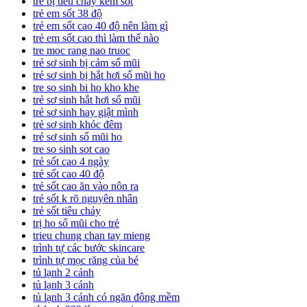
trẻ bị tiêu chảy kèm sốt
trẻ em sốt 38 độ
trẻ em sốt cao 40 độ nên làm gì
trẻ em sốt cao thì làm thế nào
tre moc rang nao truoc
trẻ sơ sinh bị cảm sổ mũi
trẻ sơ sinh bị hắt hơi sổ mũi ho
tre so sinh bi ho kho khe
trẻ sơ sinh hắt hơi sổ mũi
trẻ sơ sinh hay giật mình
trẻ sơ sinh khóc đêm
trẻ sơ sinh sổ mũi ho
tre so sinh sot cao
trẻ sốt cao 4 ngày
trẻ sốt cao 40 độ
trẻ sốt cao ăn vào nôn ra
trẻ sốt k rõ nguyên nhân
trẻ sốt tiêu chảy
trị ho sổ mũi cho trẻ
trieu chung chan tay mieng
trình tự các bước skincare
trình tự mọc răng của bé
tủ lạnh 2 cánh
tủ lạnh 3 cánh
tủ lạnh 3 cánh có ngăn đông mềm