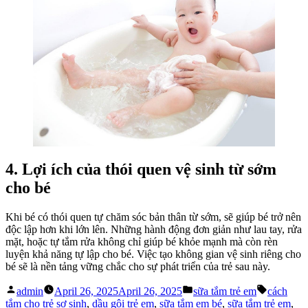
4. Lợi ích của thói quen vệ sinh từ sớm
cho bé
Khi bé có thói quen tự chăm sóc bản thân từ sớm, sẽ giúp bé trở nên
độc lập hơn khi lớn lên. Những hành động đơn giản như lau tay, rửa
mặt, hoặc tự tắm rửa không chỉ giúp bé khỏe mạnh mà còn rèn
luyện khả năng tự lập cho bé. Việc tạo không gian vệ sinh riêng cho
bé sẽ là nền tảng vững chắc cho sự phát triển của trẻ sau này.
Posted
Posted
Tags:
admin
April 26, 2025
April 26, 2025
sữa tắm trẻ em
cách
by
in
tắm cho trẻ sơ sinh
,
dầu gội trẻ em
,
sữa tắm em bé
,
sữa tắm trẻ em
,