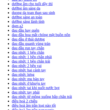
dưỡng ẩm cho tuổi dậy thì
dưỡng ẩm sáng da
duong da toan than sau sinh
dưỡng sáng an toàn
dưỡng sáng lành tính
đạm a2
đau đầu hay quên
đau đầu hoa mắt chóng mặt buồn nôn
đau đầu ở thái dương
đau đầu quanh vùng trán
đau đầu run tay chân
đau nhức 1 bên chân
đau nhức 1 bên chân phải
đau nhức 1 bên chân trái
đau nhức 2 bên vai
đau nhức hai cánh tay
đau nhức lưng
đau nhức mu bàn tay
đau nhức ở khuỷu tay
đau nhức tai khi nuốt nước bọt
đau nhức tay phải
đau nhức từ mông xuống bắp chân trái
điều hoà 2 chiều
điều hoà âm trần loại nào tốt
điều hoà âm trần panasonic