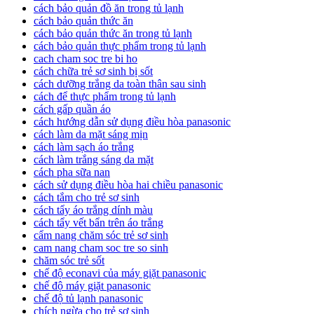
cách bảo quản đồ ăn trong tủ lạnh
cách bảo quản thức ăn
cách bảo quản thức ăn trong tủ lạnh
cách bảo quản thực phẩm trong tủ lạnh
cach cham soc tre bi ho
cách chữa trẻ sơ sinh bị sốt
cách dưỡng trắng da toàn thân sau sinh
cách để thực phẩm trong tủ lạnh
cách gấp quần áo
cách hướng dẫn sử dụng điều hòa panasonic
cách làm da mặt sáng mịn
cách làm sạch áo trắng
cách làm trắng sáng da mặt
cách pha sữa nan
cách sử dụng điều hòa hai chiều panasonic
cách tắm cho trẻ sơ sinh
cách tẩy áo trắng dính màu
cách tẩy vết bẩn trên áo trắng
cẩm nang chăm sóc trẻ sơ sinh
cam nang cham soc tre so sinh
chăm sóc trẻ sốt
chế độ econavi của máy giặt panasonic
chế độ máy giặt panasonic
chế độ tủ lạnh panasonic
chích ngừa cho trẻ sơ sinh