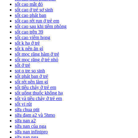
sốt cao mắt đỏ
sốt cao ở trẻ sơ sinh
sốt cao phát ban
sốt cao rét run ở trẻ em
sốt cao sau khi tiêm phòng
sốt cao trên 39
sốt cao viêm họng
sốt k hạ ở trẻ
sốt k nên ăn gì
sốt mọc răng hàm ở trẻ
sốt mọc răng ở trẻ nhỏ
sốt ở trẻ
sot o tre so sinh
sốt phát ban ở trẻ
sốt rét nên làm gì
sốt tiêu chảy ở trẻ em
sốt uống thuốc không hạ
sốt và tiêu chảy ở trẻ em
sốt vi rút
sữa chua ptit
sữa đạm a2 và 5hmo
sữa nan a2
sữa nan của nga
sữa nan infinipro
sữa nan nga