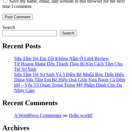
Save my name, email, and website in this browser for the next
time I comment.
Search
Search
Recent Posts
Sữa Tắm Trẻ Em Tốt Không Nằm Ở Lượt Review
Từ Hoang Mang Đến Thành Thạo Bí Kíp Cách Tắm Cho
Trẻ Sơ Sinh
Sữa Tắm Trẻ Sơ Sinh Và 5 Điều Bé Muốn Bạn Thấu Hiểu
Dùng Sữa Tắm Em Bé Hiệu Quả Giúp Ngủ Ngon Cả Đêm
pH – Yếu Tố Quan Trọng Trong Mỹ Phẩm Dành Cho Da
Nhạy Cảm
Recent Comments
A WordPress Commenter
on
Hello world!
Archives