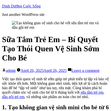
Skip
Dinh Dưỡng Cuộc Sống
to
Just another WordPress site
content
Sữa Tắm Trẻ Em – Bí Quyết
Tạo Thói Quen Vệ Sinh Sớm
Cho Bé
Posted
on
admin
April 26, 2025
April 26, 2025
Leave a comment
by
Sữa
Tắm
Việc tạo thói quen vệ sinh từ sớm giúp trẻ phát triển tự lập và bảo vệ
Trẻ
sức khỏe tốt hơn. Một không gian nhỏ xinh, tiện lợi sẽ là cách hoàn
Em
hảo để bé “tập vệ sinh” như lau tay, rửa mặt. Cùng khám phá bí
–
quyết chăm sóc vệ sinh cho bé từ 6 tháng tuổi với
sữa tắm trẻ em
,
Bí
dầu gội trẻ em
, và những sản phẩm an toàn cho trẻ nhỏ.
Quyết
Tạo
1. Tạo không gian vệ sinh mini cho bé từ 6
Thói