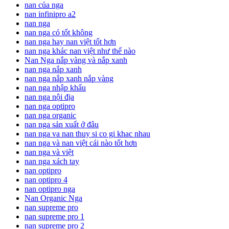
nan của nga
nan infinipro a2
nan nga
nan nga có tốt không
nan nga hay nan việt tốt hơn
nan nga khác nan việt như thế nào
Nan Nga nắp vàng và nắp xanh
nan nga nắp xanh
nan nga nắp xanh nắp vàng
nan nga nhập khẩu
nan nga nội địa
nan nga optipro
nan nga organic
nan nga sản xuất ở đâu
nan nga va nan thuy si co gi khac nhau
nan nga và nan việt cái nào tốt hơn
nan nga và việt
nan nga xách tay
nan optipro
nan optipro 4
nan optipro nga
Nan Organic Nga
nan supreme pro
nan supreme pro 1
nan supreme pro 2