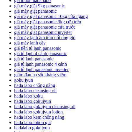
giá lotion hada labo
giá máy giặt 9kg panasonic
giá máy giặt panasonic
giá máy giặt panasonic 10kg cửa ngang
giá máy giặt panasonic 9kg cửa trên
giá máy giặt panasonic cửa trước
giá máy giặt panasonic inverter
giá máy lạnh âm trần nối ống gió
giá máy lạnh cây
giá tiền tủ lạnh panasonic
giá tủ lạnh 4 cánh panasonic
giá tủ lạnh panasonic
giá tủ lạnh panasonic 4 cánh
giá tủ lạnh panasonic inverter
giảm đau hạ sốt kháng viêm
goku jyun
hada labo chống nắng
hada labo cleansing oil
hada labo goku
hada labo gokujyun
hada labo gokujyun cleansing oil
hada labo gokujyun lotion
hada labo kem chống nắng
hada labo lotion giá
hadalabo gokujyun