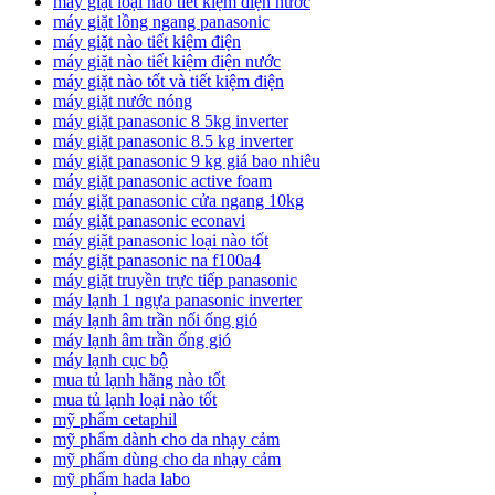
máy giặt loại nào tiết kiệm điện nước
máy giặt lồng ngang panasonic
máy giặt nào tiết kiệm điện
máy giặt nào tiết kiệm điện nước
máy giặt nào tốt và tiết kiệm điện
máy giặt nước nóng
máy giặt panasonic 8 5kg inverter
máy giặt panasonic 8.5 kg inverter
máy giặt panasonic 9 kg giá bao nhiêu
máy giặt panasonic active foam
máy giặt panasonic cửa ngang 10kg
máy giặt panasonic econavi
máy giặt panasonic loại nào tốt
máy giặt panasonic na f100a4
máy giặt truyền trực tiếp panasonic
máy lạnh 1 ngựa panasonic inverter
máy lạnh âm trần nối ống gió
máy lạnh âm trần ống gió
máy lạnh cục bộ
mua tủ lạnh hãng nào tốt
mua tủ lạnh loại nào tốt
mỹ phẩm cetaphil
mỹ phẩm dành cho da nhạy cảm
mỹ phẩm dùng cho da nhạy cảm
mỹ phẩm hada labo