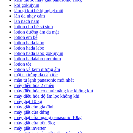
koi gokujyun
làm gì khi bé bị nghẹt mũi
làn da nhạy cảm
lan nach nam
lotion cho bé sơ sinh
lotion dưỡng ẩm da mặt
lotion em bé
lotion hada labo
lotion hada labo
lotion hada labo gokujyun
lotion hadalabo premium
lotion tốt
lotion và kem dưỡng ẩm
mặt nạ trắng da cấp tốc
mẫu tủ lạnh panasonic mới nhất
máy điều hòa 2 chiều
máy điều hòa có chức năng lọc không khí
máy điều hòa độ ẩm lọc không khí
máy giặt 10 kg
máy giặt cho gia đình
máy giặt cửa đứng
máy giặt cửa ngang panasonic 10kg
máy giặt cửa trên 9kg
máy giặt inverter