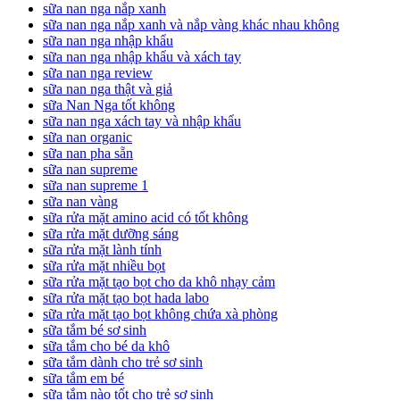
sữa nan nga nắp xanh
sữa nan nga nắp xanh và nắp vàng khác nhau không
sữa nan nga nhập khẩu
sữa nan nga nhập khẩu và xách tay
sữa nan nga review
sữa nan nga thật và giả
sữa Nan Nga tốt không
sữa nan nga xách tay và nhập khẩu
sữa nan organic
sữa nan pha sẵn
sữa nan supreme
sữa nan supreme 1
sữa nan vàng
sữa rửa mặt amino acid có tốt không
sữa rửa mặt dưỡng sáng
sữa rửa mặt lành tính
sữa rửa mặt nhiều bọt
sữa rửa mặt tạo bọt cho da khô nhạy cảm
sữa rửa mặt tạo bọt hada labo
sữa rửa mặt tạo bọt không chứa xà phòng
sữa tắm bé sơ sinh
sữa tắm cho bé da khô
sữa tắm dành cho trẻ sơ sinh
sữa tắm em bé
sữa tắm nào tốt cho trẻ sơ sinh