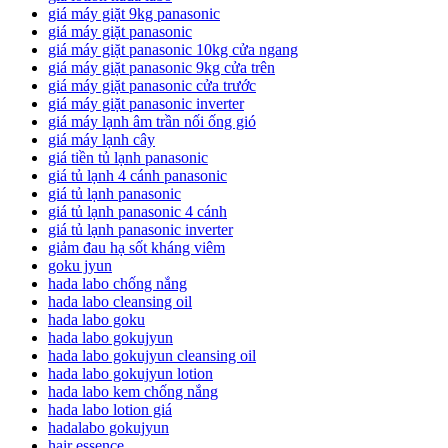
giá máy giặt 9kg panasonic
giá máy giặt panasonic
giá máy giặt panasonic 10kg cửa ngang
giá máy giặt panasonic 9kg cửa trên
giá máy giặt panasonic cửa trước
giá máy giặt panasonic inverter
giá máy lạnh âm trần nối ống gió
giá máy lạnh cây
giá tiền tủ lạnh panasonic
giá tủ lạnh 4 cánh panasonic
giá tủ lạnh panasonic
giá tủ lạnh panasonic 4 cánh
giá tủ lạnh panasonic inverter
giảm đau hạ sốt kháng viêm
goku jyun
hada labo chống nắng
hada labo cleansing oil
hada labo goku
hada labo gokujyun
hada labo gokujyun cleansing oil
hada labo gokujyun lotion
hada labo kem chống nắng
hada labo lotion giá
hadalabo gokujyun
hair essence