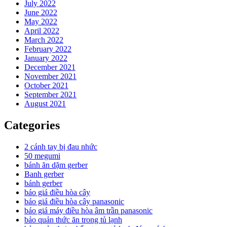
July 2022
June 2022
May 2022
April 2022
March 2022
February 2022
January 2022
December 2021
November 2021
October 2021
September 2021
August 2021
Categories
2 cánh tay bị đau nhức
50 megumi
bánh ăn dặm gerber
Banh gerber
bánh gerber
báo giá điều hòa cây
báo giá điều hòa cây panasonic
báo giá máy điều hòa âm trần panasonic
bảo quản thức ăn trong tủ lạnh