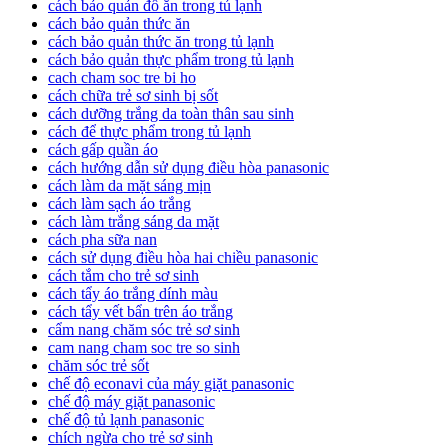
cách bảo quản đồ ăn trong tủ lạnh
cách bảo quản thức ăn
cách bảo quản thức ăn trong tủ lạnh
cách bảo quản thực phẩm trong tủ lạnh
cach cham soc tre bi ho
cách chữa trẻ sơ sinh bị sốt
cách dưỡng trắng da toàn thân sau sinh
cách để thực phẩm trong tủ lạnh
cách gấp quần áo
cách hướng dẫn sử dụng điều hòa panasonic
cách làm da mặt sáng mịn
cách làm sạch áo trắng
cách làm trắng sáng da mặt
cách pha sữa nan
cách sử dụng điều hòa hai chiều panasonic
cách tắm cho trẻ sơ sinh
cách tẩy áo trắng dính màu
cách tẩy vết bẩn trên áo trắng
cẩm nang chăm sóc trẻ sơ sinh
cam nang cham soc tre so sinh
chăm sóc trẻ sốt
chế độ econavi của máy giặt panasonic
chế độ máy giặt panasonic
chế độ tủ lạnh panasonic
chích ngừa cho trẻ sơ sinh