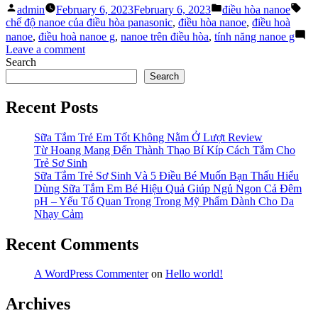
Posted
Posted
Tag
về
admin
February 6, 2023
February 6, 2023
điều hòa nanoe
by
in
điều
chế độ nanoe của điều hòa panasonic
,
điều hòa nanoe
,
điều hoà
hòa
nanoe
,
điều hoà nanoe g
,
nanoe trên điều hòa
,
tính năng nanoe g
nanoe
on
Leave a comment
g
Đôi
Search
Panasonic
nét
Search
bạn
về
nên
điều
Recent Posts
biết”
hòa
nanoe
Sữa Tắm Trẻ Em Tốt Không Nằm Ở Lượt Review
g
Từ Hoang Mang Đến Thành Thạo Bí Kíp Cách Tắm Cho
Panasonic
Trẻ Sơ Sinh
bạn
Sữa Tắm Trẻ Sơ Sinh Và 5 Điều Bé Muốn Bạn Thấu Hiểu
nên
Dùng Sữa Tắm Em Bé Hiệu Quả Giúp Ngủ Ngon Cả Đêm
biết
pH – Yếu Tố Quan Trọng Trong Mỹ Phẩm Dành Cho Da
Nhạy Cảm
Recent Comments
A WordPress Commenter
on
Hello world!
Archives