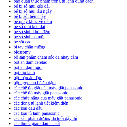
bảo quản thực phẩm trong tủ lạnh đúng cách
bé bị sổ mũi kéo dài
bé bị sổ mũi lâu ngày
bé bị sốt tiêu chảy
bé quấy khóc về đêm
bé sổ mũi kéo dài
bé sơ sinh khóc đêm
bé sơ sinh sổ mũi
bé sốt cao
bị tay chân miệng
blossomy
bộ sản phẩm chăm sóc da nhạy cảm
bột ăn dặm cerelac
bột ăn dặm ngọt
bọt dịu lành
bột mặn ăn dặm
bột ngọt cho bé ăn dặm
các chế độ giặt của máy giặt panasonic
các chế độ máy giặt panasonic
các chức năng của máy giặt panasonic
các dòng tủ lạnh tiết kiệm điện
các loại đau đầu
các loại tủ lạnh panasonic
các sản phẩm dưỡng da tuổi dậy thì
các thuốc giảm đau hạ sốt