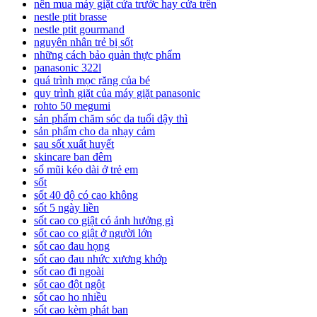
nên mua máy giặt cửa trước hay cửa trên
nestle ptit brasse
nestle ptit gourmand
nguyên nhân trẻ bị sốt
những cách bảo quản thực phẩm
panasonic 322l
quá trình mọc răng của bé
quy trình giặt của máy giặt panasonic
rohto 50 megumi
sản phẩm chăm sóc da tuổi dậy thì
sản phẩm cho da nhạy cảm
sau sốt xuất huyết
skincare ban đêm
sổ mũi kéo dài ở trẻ em
sốt
sốt 40 độ có cao không
sốt 5 ngày liền
sốt cao co giật có ảnh hưởng gì
sốt cao co giật ở người lớn
sốt cao đau họng
sốt cao đau nhức xương khớp
sốt cao đi ngoài
sốt cao đột ngột
sốt cao ho nhiều
sốt cao kèm phát ban