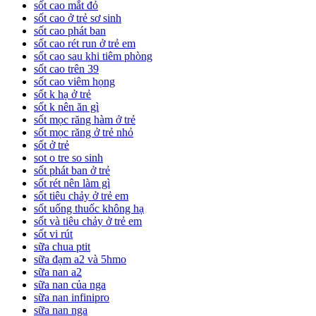
sốt cao mắt đỏ
sốt cao ở trẻ sơ sinh
sốt cao phát ban
sốt cao rét run ở trẻ em
sốt cao sau khi tiêm phòng
sốt cao trên 39
sốt cao viêm họng
sốt k hạ ở trẻ
sốt k nên ăn gì
sốt mọc răng hàm ở trẻ
sốt mọc răng ở trẻ nhỏ
sốt ở trẻ
sot o tre so sinh
sốt phát ban ở trẻ
sốt rét nên làm gì
sốt tiêu chảy ở trẻ em
sốt uống thuốc không hạ
sốt và tiêu chảy ở trẻ em
sốt vi rút
sữa chua ptit
sữa đạm a2 và 5hmo
sữa nan a2
sữa nan của nga
sữa nan infinipro
sữa nan nga