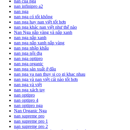
nan của nga
nan infinipro a2
nan nga
nan nga có tốt không
nan nga hay nan việt tốt hơn
nan nga khác nan việt như thế nào
Nan Nga nắp vàng và nắp xanh
nan nga nắp xanh
nan nga nắp xanh nắp vàng
nan nga nhập khẩu
nan nga nội địa
nan nga optipro
nan nga organic
nan nga sản xuất ở đâu
nan nga va nan thuy si co gi khac nhau
nan nga và nan việt cái nào tốt hơn
nan nga và việt
nan nga xách tay
nan optipro
nan optipro 4
nan optipro nga
Nan Organic Nga
nan supreme pro
nan supreme pro 1
nan supreme pro 2