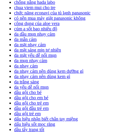
chống nắng hada labo
chua viem mui cho tre
chức năng econavi của tủ lạnh panasonic
có nên mua máy giặt panasonic không
công dụng của aloe vera
cúm a sốt bao nhiêu độ
da dầu mụn nhạy cảm
da mẫn cảm
da mặt nhạy cảm
da mặt sáng mịn tự nhiên
da mặt yếu dễ nổi mụn
da mụn nhạy cảm
da nhạy cảm
da nhạy cảm nên dùng kem dưỡng gì
da nhạy cảm nên dùng kem gì
da trắng sáng
da yếu dễ nổi mụn
dầu gội cho bé
dầu gội cho em bé
dầu gội cho trẻ em
dầu gội đầu trẻ em
dầu gội trẻ em
dấu hiệu nhận biết chân tay miệng
dấu hiệu sốt mọc răng
dầu tẩy trang tốt