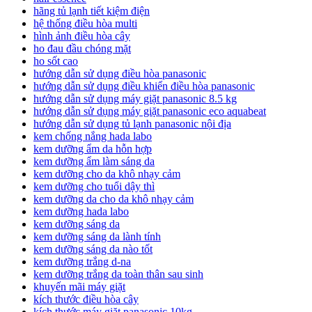
hãng tủ lạnh tiết kiệm điện
hệ thống điều hòa multi
hình ảnh điều hòa cây
ho đau đầu chóng mặt
ho sốt cao
hướng dẫn sử dụng điều hòa panasonic
hướng dẫn sử dụng điều khiển điều hòa panasonic
hướng dẫn sử dụng máy giặt panasonic 8.5 kg
hướng dẫn sử dụng máy giặt panasonic eco aquabeat
hướng dẫn sử dụng tủ lạnh panasonic nội địa
kem chống nắng hada labo
kem dưỡng ẩm da hỗn hợp
kem dưỡng ẩm làm sáng da
kem dưỡng cho da khô nhạy cảm
kem dưỡng cho tuổi dậy thì
kem dưỡng da cho da khô nhạy cảm
kem dưỡng hada labo
kem dưỡng sáng da
kem dưỡng sáng da lành tính
kem dưỡng sáng da nào tốt
kem dưỡng trắng d-na
kem dưỡng trắng da toàn thân sau sinh
khuyến mãi máy giặt
kích thước điều hòa cây
kích thước máy giặt panasonic 10kg