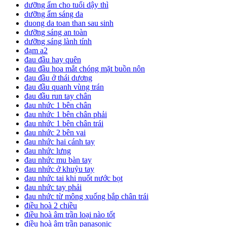
dưỡng ẩm cho tuổi dậy thì
dưỡng ẩm sáng da
duong da toan than sau sinh
dưỡng sáng an toàn
dưỡng sáng lành tính
đạm a2
đau đầu hay quên
đau đầu hoa mắt chóng mặt buồn nôn
đau đầu ở thái dương
đau đầu quanh vùng trán
đau đầu run tay chân
đau nhức 1 bên chân
đau nhức 1 bên chân phải
đau nhức 1 bên chân trái
đau nhức 2 bên vai
đau nhức hai cánh tay
đau nhức lưng
đau nhức mu bàn tay
đau nhức ở khuỷu tay
đau nhức tai khi nuốt nước bọt
đau nhức tay phải
đau nhức từ mông xuống bắp chân trái
điều hoà 2 chiều
điều hoà âm trần loại nào tốt
điều hoà âm trần panasonic