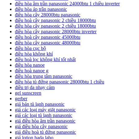
điều hòa âm trần panasonic 24000btu 1 chiều inverter
điều hòa áp trần panasonic
điều hòa cây 28000btu panasonic
điều hoà cây panasonic 2 chiều 18000btu
điều hòa cây panasonic 2 chiều 18000btu
điều hòa cây panasonic 28000btu inverter
điều hoà cây panasonic 45000btu
điều hòa cây panasonic 48000btu
điều hòa cục bộ
điều hòa không khí
điều hoà lọc không khí tốt nhất
điều hòa nanoe
điều hoà nanoe g
điều hòa trung tâm panasonic
điều hòa tủ đứng panasonic 28000btu 1 chiều
điều trị da nhạy cảm
gel sunscreen
gerber
giá bán tủ lạnh panasonic
giá các loại máy giặt panasonic
giá các loại tủ lạnh panasonic
giá điều hòa âm trần panasonic
giá điều hòa cây panasonic
giá điều hoà tủ đứng panasonic
giá lotion hada labo