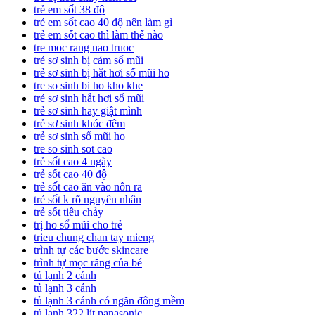
trẻ em sốt 38 độ
trẻ em sốt cao 40 độ nên làm gì
trẻ em sốt cao thì làm thế nào
tre moc rang nao truoc
trẻ sơ sinh bị cảm sổ mũi
trẻ sơ sinh bị hắt hơi sổ mũi ho
tre so sinh bi ho kho khe
trẻ sơ sinh hắt hơi sổ mũi
trẻ sơ sinh hay giật mình
trẻ sơ sinh khóc đêm
trẻ sơ sinh sổ mũi ho
tre so sinh sot cao
trẻ sốt cao 4 ngày
trẻ sốt cao 40 độ
trẻ sốt cao ăn vào nôn ra
trẻ sốt k rõ nguyên nhân
trẻ sốt tiêu chảy
trị ho sổ mũi cho trẻ
trieu chung chan tay mieng
trình tự các bước skincare
trình tự mọc răng của bé
tủ lạnh 2 cánh
tủ lạnh 3 cánh
tủ lạnh 3 cánh có ngăn đông mềm
tủ lạnh 322 lít panasonic