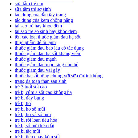
sữa tắm trẻ em
sữa tắm trẻ sơ sinh
tác dụng của dầu tẩy trang
tác dụng của kem chống nắng
tại sao trẻ hay khóc đêm
tai sao tre so sinh hay khoc dem
tên các loại thuốc giảm đau hạ sốt
thực phẩm để tủ lạnh
thuốc giảm đau bao lâu có tác dụng
thuốc giảm đau hạ sốt kháng viêm
thuốc giảm đau mạnh
thuốc giảm đau mọc răng cho bé
thuốc giảm đau vai gáy
thuốc hạ sốt uống chung với sữa được không
trang da toan than sau sinh
trẻ 3 tuổi sốt cao
trẻ bị cúm a sốt cao không hạ
trẻ bị đầy bụng
trẻ bị ho
trẻ bị ho sổ mũi
trẻ bị ho và sổ mũi
trẻ bị rối loạn tiêu hóa
trẻ bị sổ mũi kéo dài
trẻ bị tắc mũi
trẻ bị tiêu chảy kèm sốt