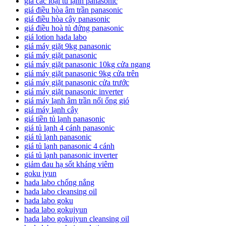
giá các loại tủ lạnh panasonic
giá điều hòa âm trần panasonic
giá điều hòa cây panasonic
giá điều hoà tủ đứng panasonic
giá lotion hada labo
giá máy giặt 9kg panasonic
giá máy giặt panasonic
giá máy giặt panasonic 10kg cửa ngang
giá máy giặt panasonic 9kg cửa trên
giá máy giặt panasonic cửa trước
giá máy giặt panasonic inverter
giá máy lạnh âm trần nối ống gió
giá máy lạnh cây
giá tiền tủ lạnh panasonic
giá tủ lạnh 4 cánh panasonic
giá tủ lạnh panasonic
giá tủ lạnh panasonic 4 cánh
giá tủ lạnh panasonic inverter
giảm đau hạ sốt kháng viêm
goku jyun
hada labo chống nắng
hada labo cleansing oil
hada labo goku
hada labo gokujyun
hada labo gokujyun cleansing oil