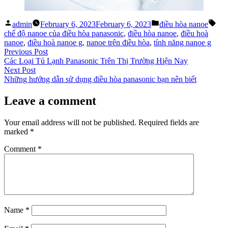
Posted
Posted
Tag
admin
February 6, 2023
February 6, 2023
điều hòa nanoe
by
in
chế độ nanoe của điều hòa panasonic
,
điều hòa nanoe
,
điều hoà
nanoe
,
điều hoà nanoe g
,
nanoe trên điều hòa
,
tính năng nanoe g
Post
Previous
Previous Post
post:
Các Loại Tủ Lạnh Panasonic Trên Thị Trường Hiện Nay
navigation
Next
Next Post
post:
Những hướng dẫn sử dụng điều hòa panasonic bạn nên biết
Leave a comment
Your email address will not be published.
Required fields are
marked
*
Comment
*
Name
*