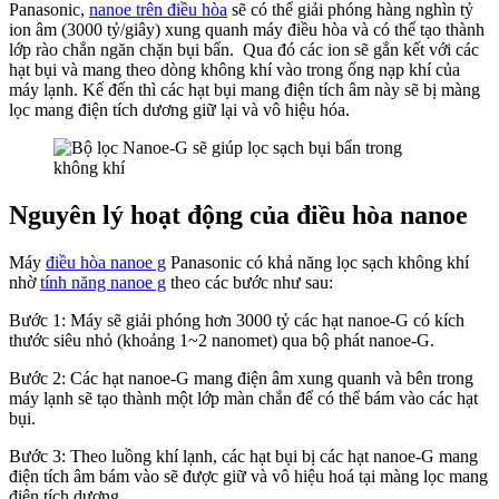
Panasonic,
nanoe trên điều hòa
sẽ có thể giải phóng hàng nghìn tỷ
ion âm (3000 tỷ/giây) xung quanh máy điều hòa và có thể tạo thành
lớp rào chắn ngăn chặn bụi bẩn. Qua đó các ion sẽ gắn kết với các
hạt bụi và mang theo dòng không khí vào trong ống nạp khí của
máy lạnh. Kế đến thì các hạt bụi mang điện tích âm này sẽ bị màng
lọc mang điện tích dương giữ lại và vô hiệu hóa.
Nguyên lý hoạt động của điều hòa nanoe
Máy
điều hòa nanoe g
Panasonic có khả năng lọc sạch không khí
nhờ
tính năng nanoe g
theo các bước như sau:
Bước 1: Máy sẽ giải phóng hơn 3000 tỷ các hạt nanoe-G có kích
thước siêu nhỏ (khoảng 1~2 nanomet) qua bộ phát nanoe-G.
Bước 2: Các hạt nanoe-G mang điện âm xung quanh và bên trong
máy lạnh sẽ tạo thành một lớp màn chắn để có thể bám vào các hạt
bụi.
Bước 3: Theo luồng khí lạnh, các hạt bụi bị các hạt nanoe-G mang
điện tích âm bám vào sẽ được giữ và vô hiệu hoá tại màng lọc mang
điện tích dương.