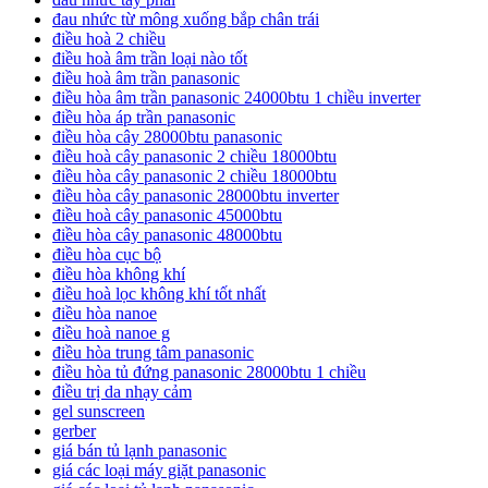
đau nhức từ mông xuống bắp chân trái
điều hoà 2 chiều
điều hoà âm trần loại nào tốt
điều hoà âm trần panasonic
điều hòa âm trần panasonic 24000btu 1 chiều inverter
điều hòa áp trần panasonic
điều hòa cây 28000btu panasonic
điều hoà cây panasonic 2 chiều 18000btu
điều hòa cây panasonic 2 chiều 18000btu
điều hòa cây panasonic 28000btu inverter
điều hoà cây panasonic 45000btu
điều hòa cây panasonic 48000btu
điều hòa cục bộ
điều hòa không khí
điều hoà lọc không khí tốt nhất
điều hòa nanoe
điều hoà nanoe g
điều hòa trung tâm panasonic
điều hòa tủ đứng panasonic 28000btu 1 chiều
điều trị da nhạy cảm
gel sunscreen
gerber
giá bán tủ lạnh panasonic
giá các loại máy giặt panasonic