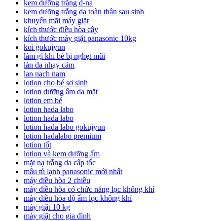
kem dưỡng trắng d-na
kem dưỡng trắng da toàn thân sau sinh
khuyến mãi máy giặt
kích thước điều hòa cây
kích thước máy giặt panasonic 10kg
koi gokujyun
làm gì khi bé bị nghẹt mũi
làn da nhạy cảm
lan nach nam
lotion cho bé sơ sinh
lotion dưỡng ẩm da mặt
lotion em bé
lotion hada labo
lotion hada labo
lotion hada labo gokujyun
lotion hadalabo premium
lotion tốt
lotion và kem dưỡng ẩm
mặt nạ trắng da cấp tốc
mẫu tủ lạnh panasonic mới nhất
máy điều hòa 2 chiều
máy điều hòa có chức năng lọc không khí
máy điều hòa độ ẩm lọc không khí
máy giặt 10 kg
máy giặt cho gia đình