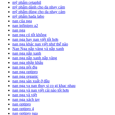
mỹ phẩm cetaphil
mỹ phẩm dành cho da nhạy cảm
mỹ phẩm dùng cho da nhạy cảm
mỹ phẩm hada labo
nan của nga
nan infinipro a2
nan nga
nan nga có tốt không
nan nga hay nan việt tốt hơn
nan nga khác nan việt như thế nào
Nan Nga nắp vàng và nắp xanh
nan nga nắp xanh
nan nga nắp xanh nắp vàng
nan nga nhập khẩu
nan nga nội địa
nan nga optipro
nan nga organic
nan nga sản xuất ở đâu
nan nga va nan thuy si co gi khac nhau
nan nga và nan việt cái nào tốt hơn
nan nga và việt
nan nga xách tay
nan optipro
nan optipro 4
nan optipro nga