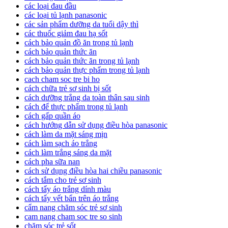
các loại đau đầu
các loại tủ lạnh panasonic
các sản phẩm dưỡng da tuổi dậy thì
các thuốc giảm đau hạ sốt
cách bảo quản đồ ăn trong tủ lạnh
cách bảo quản thức ăn
cách bảo quản thức ăn trong tủ lạnh
cách bảo quản thực phẩm trong tủ lạnh
cach cham soc tre bi ho
cách chữa trẻ sơ sinh bị sốt
cách dưỡng trắng da toàn thân sau sinh
cách để thực phẩm trong tủ lạnh
cách gấp quần áo
cách hướng dẫn sử dụng điều hòa panasonic
cách làm da mặt sáng mịn
cách làm sạch áo trắng
cách làm trắng sáng da mặt
cách pha sữa nan
cách sử dụng điều hòa hai chiều panasonic
cách tắm cho trẻ sơ sinh
cách tẩy áo trắng dính màu
cách tẩy vết bẩn trên áo trắng
cẩm nang chăm sóc trẻ sơ sinh
cam nang cham soc tre so sinh
chăm sóc trẻ sốt