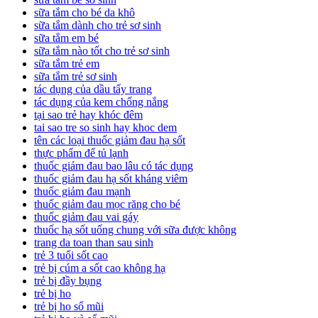
sữa tắm cho bé da khô
sữa tắm dành cho trẻ sơ sinh
sữa tắm em bé
sữa tắm nào tốt cho trẻ sơ sinh
sữa tắm trẻ em
sữa tắm trẻ sơ sinh
tác dụng của dầu tẩy trang
tác dụng của kem chống nắng
tại sao trẻ hay khóc đêm
tai sao tre so sinh hay khoc dem
tên các loại thuốc giảm đau hạ sốt
thực phẩm để tủ lạnh
thuốc giảm đau bao lâu có tác dụng
thuốc giảm đau hạ sốt kháng viêm
thuốc giảm đau mạnh
thuốc giảm đau mọc răng cho bé
thuốc giảm đau vai gáy
thuốc hạ sốt uống chung với sữa được không
trang da toan than sau sinh
trẻ 3 tuổi sốt cao
trẻ bị cúm a sốt cao không hạ
trẻ bị đầy bụng
trẻ bị ho
trẻ bị ho sổ mũi