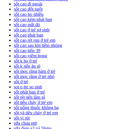
sốt cao đi ngoài
sốt cao đột ngột
sốt cao ho nhiều
sốt cao kèm phát ban
sốt cao mắt đỏ
sốt cao ở trẻ sơ sinh
sốt cao phát ban
sốt cao rét run ở trẻ em
sốt cao sau khi tiêm phòng
sốt cao trên 39
sốt cao viêm họng
sốt k hạ ở trẻ
sốt k nên ăn gì
sốt mọc răng hàm ở trẻ
sốt mọc răng ở trẻ nhỏ
sốt ở trẻ
sot o tre so sinh
sốt phát ban ở trẻ
sốt rét nên làm gì
sốt tiêu chảy ở trẻ em
sốt uống thuốc không hạ
sốt và tiêu chảy ở trẻ em
sốt vi rút
sữa chua ptit
sữa đạm a2 và 5hmo