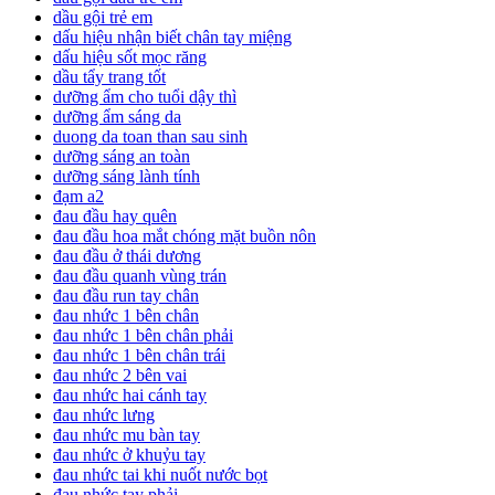
dầu gội trẻ em
dấu hiệu nhận biết chân tay miệng
dấu hiệu sốt mọc răng
dầu tẩy trang tốt
dưỡng ẩm cho tuổi dậy thì
dưỡng ẩm sáng da
duong da toan than sau sinh
dưỡng sáng an toàn
dưỡng sáng lành tính
đạm a2
đau đầu hay quên
đau đầu hoa mắt chóng mặt buồn nôn
đau đầu ở thái dương
đau đầu quanh vùng trán
đau đầu run tay chân
đau nhức 1 bên chân
đau nhức 1 bên chân phải
đau nhức 1 bên chân trái
đau nhức 2 bên vai
đau nhức hai cánh tay
đau nhức lưng
đau nhức mu bàn tay
đau nhức ở khuỷu tay
đau nhức tai khi nuốt nước bọt
đau nhức tay phải