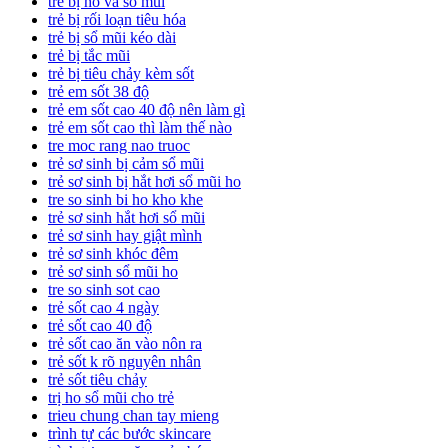
trẻ bị ho và sổ mũi
trẻ bị rối loạn tiêu hóa
trẻ bị sổ mũi kéo dài
trẻ bị tắc mũi
trẻ bị tiêu chảy kèm sốt
trẻ em sốt 38 độ
trẻ em sốt cao 40 độ nên làm gì
trẻ em sốt cao thì làm thế nào
tre moc rang nao truoc
trẻ sơ sinh bị cảm sổ mũi
trẻ sơ sinh bị hắt hơi sổ mũi ho
tre so sinh bi ho kho khe
trẻ sơ sinh hắt hơi sổ mũi
trẻ sơ sinh hay giật mình
trẻ sơ sinh khóc đêm
trẻ sơ sinh sổ mũi ho
tre so sinh sot cao
trẻ sốt cao 4 ngày
trẻ sốt cao 40 độ
trẻ sốt cao ăn vào nôn ra
trẻ sốt k rõ nguyên nhân
trẻ sốt tiêu chảy
trị ho sổ mũi cho trẻ
trieu chung chan tay mieng
trình tự các bước skincare