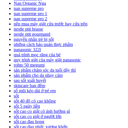
Nan Organic Nga
nan supreme pro
nan supreme pro 1
nan supreme pro 2
nên mua máy giặt cửa trước hay cửa trên
nestle ptit brasse
nestle ptit gourmand
nguyên nhân trẻ bị sốt
những cách bảo quản thực phẩm
panasonic 322l
quá trình mọc răng của bé
quy trình giặt của máy giặt panasonic
rohto 50 megumi
sản phẩm chăm sóc da tuổi dậy thì
sản phẩm cho da nhạy cảm
sau sốt xuất huyết
skincare ban đêm
sổ mũi kéo dài ở trẻ em
sốt
sốt 40 độ có cao không
sốt 5 ngày liền
sốt cao co giật có ảnh hưởng gì
sốt cao co giật ở người lớn
sốt cao đau họng
sốt cao đau nhức xương khớp