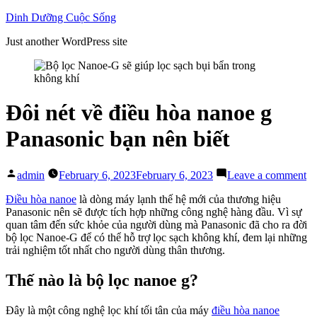
Skip
Dinh Dưỡng Cuộc Sống
to
Just another WordPress site
content
Đôi nét về điều hòa nanoe g
Panasonic bạn nên biết
Posted
on
admin
February 6, 2023
February 6, 2023
Leave a comment
by
Đô
né
Điều hòa nanoe
là dòng máy lạnh thế hệ mới của thương hiệu
về
Panasonic nên sẽ được tích hợp những công nghệ hàng đầu. Vì sự
đi
quan tâm đến sức khỏe của người dùng mà Panasonic đã cho ra đời
hò
bộ lọc Nanoe-G để có thể hỗ trợ lọc sạch không khí, đem lại những
na
trải nghiệm tốt nhất cho người dùng thân thương.
g
Pa
Thế nào là bộ lọc nanoe g?
bạ
nê
Đây là một công nghệ lọc khí tối tân của máy
điều hòa nanoe
bi