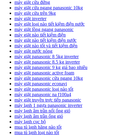
máy giặt cửa đứng
máy giặt cửa ngang panasonic 10kg
máy giặt cửa trên 9kg
máy giặt inverter
máy giặt loại nào tiết kiệm điện nước
máy giặt lồng ngang panasonic
máy giặt nào tiết kiệm điện
máy giặt nào tiết kiệm điện nước
máy giặt nào tốt và tiết kiệm điện
máy giặt nước nóng
máy giặt panasonic 8 5kg inverter
máy giặt panasonic 8.5 kg inverter
máy giặt panasonic 9 kg giá bao nhiêu
máy giặt panasonic active foam
máy giặt panasonic cửa ngang 10kg
máy giặt panasonic econavi
máy giặt panasonic loại nào tốt
máy giặt panasonic na f100a4
máy giặt truyền trực tiếp panasonic
máy lạnh 1 ngựa panasonic inverter
máy lạnh âm trần nối ống gió
máy lạnh âm trần ống gió
máy lạnh cục bộ
mua tủ lạnh hãng nào tốt
mua tủ lạnh loại nào tốt