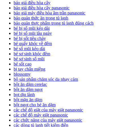
báo giá điều hòa cây
báo giá điều hòa cây panasonic
báo giá máy điều hòa âm trần panasonic
bảo quản thức ăn trong tủ lạnh
bảo quản thực phẩm trong tủ lạnh đúng cách
bé bị sổ mũi kéo dài
bé bị sổ mũi lâu ngày
bé bị sốt tiêu chảy
bé quấy khóc về đêm
bé sổ mũi kéo dài
bé sơ sinh khóc đêm
bé sơ sinh sổ mũi
bé sốt cao
bị tay chân miệng
blossomy
bộ sản phẩm chăm sóc da nhạy cảm
bột ăn dặm cerelac
bột ăn dặm ngọt
bọt dịu lành
bột mặn ăn dặm
bột ngọt cho bé ăn dặm
các chế độ giặt của máy giặt panasonic
các chế độ máy giặt panasonic
các chức năng của máy giặt panasonic
các dòng tủ lạnh tiết kiệm điện