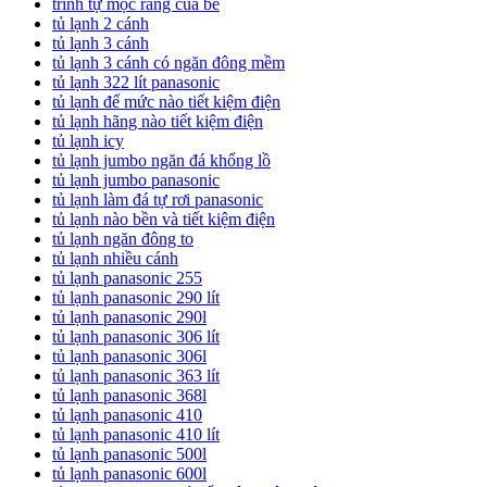
trình tự mọc răng của bé
tủ lạnh 2 cánh
tủ lạnh 3 cánh
tủ lạnh 3 cánh có ngăn đông mềm
tủ lạnh 322 lít panasonic
tủ lạnh để mức nào tiết kiệm điện
tủ lạnh hãng nào tiết kiệm điện
tủ lạnh icy
tủ lạnh jumbo ngăn đá khổng lồ
tủ lạnh jumbo panasonic
tủ lạnh làm đá tự rơi panasonic
tủ lạnh nào bền và tiết kiệm điện
tủ lạnh ngăn đông to
tủ lạnh nhiều cánh
tủ lạnh panasonic 255
tủ lạnh panasonic 290 lít
tủ lạnh panasonic 290l
tủ lạnh panasonic 306 lít
tủ lạnh panasonic 306l
tủ lạnh panasonic 363 lít
tủ lạnh panasonic 368l
tủ lạnh panasonic 410
tủ lạnh panasonic 410 lít
tủ lạnh panasonic 500l
tủ lạnh panasonic 600l