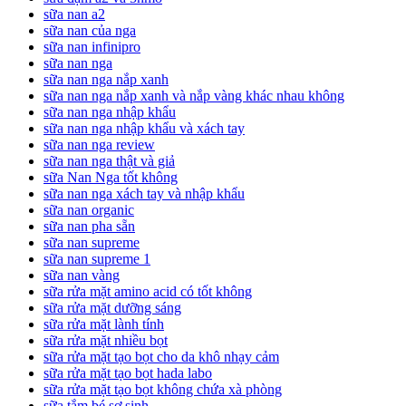
sữa nan a2
sữa nan của nga
sữa nan infinipro
sữa nan nga
sữa nan nga nắp xanh
sữa nan nga nắp xanh và nắp vàng khác nhau không
sữa nan nga nhập khẩu
sữa nan nga nhập khẩu và xách tay
sữa nan nga review
sữa nan nga thật và giả
sữa Nan Nga tốt không
sữa nan nga xách tay và nhập khẩu
sữa nan organic
sữa nan pha sẵn
sữa nan supreme
sữa nan supreme 1
sữa nan vàng
sữa rửa mặt amino acid có tốt không
sữa rửa mặt dưỡng sáng
sữa rửa mặt lành tính
sữa rửa mặt nhiều bọt
sữa rửa mặt tạo bọt cho da khô nhạy cảm
sữa rửa mặt tạo bọt hada labo
sữa rửa mặt tạo bọt không chứa xà phòng
sữa tắm bé sơ sinh