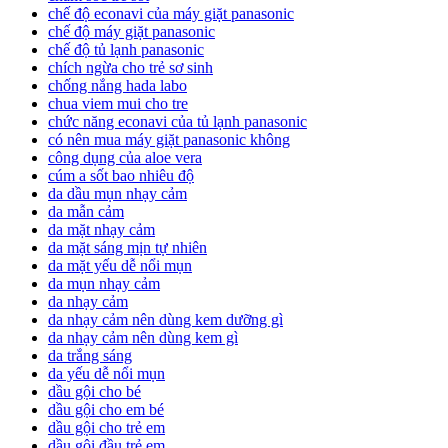
chế độ econavi của máy giặt panasonic
chế độ máy giặt panasonic
chế độ tủ lạnh panasonic
chích ngừa cho trẻ sơ sinh
chống nắng hada labo
chua viem mui cho tre
chức năng econavi của tủ lạnh panasonic
có nên mua máy giặt panasonic không
công dụng của aloe vera
cúm a sốt bao nhiêu độ
da dầu mụn nhạy cảm
da mẫn cảm
da mặt nhạy cảm
da mặt sáng mịn tự nhiên
da mặt yếu dễ nổi mụn
da mụn nhạy cảm
da nhạy cảm
da nhạy cảm nên dùng kem dưỡng gì
da nhạy cảm nên dùng kem gì
da trắng sáng
da yếu dễ nổi mụn
dầu gội cho bé
dầu gội cho em bé
dầu gội cho trẻ em
dầu gội đầu trẻ em