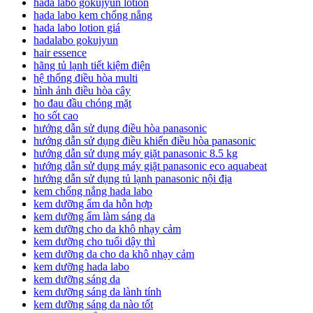
hada labo gokujyun lotion
hada labo kem chống nắng
hada labo lotion giá
hadalabo gokujyun
hair essence
hãng tủ lạnh tiết kiệm điện
hệ thống điều hòa multi
hình ảnh điều hòa cây
ho đau đầu chóng mặt
ho sốt cao
hướng dẫn sử dụng điều hòa panasonic
hướng dẫn sử dụng điều khiển điều hòa panasonic
hướng dẫn sử dụng máy giặt panasonic 8.5 kg
hướng dẫn sử dụng máy giặt panasonic eco aquabeat
hướng dẫn sử dụng tủ lạnh panasonic nội địa
kem chống nắng hada labo
kem dưỡng ẩm da hỗn hợp
kem dưỡng ẩm làm sáng da
kem dưỡng cho da khô nhạy cảm
kem dưỡng cho tuổi dậy thì
kem dưỡng da cho da khô nhạy cảm
kem dưỡng hada labo
kem dưỡng sáng da
kem dưỡng sáng da lành tính
kem dưỡng sáng da nào tốt