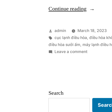
“Tìm
Continue reading
hiểu
cơ
Posted
admin
March 18, 2023
bản
by
Tags:
cục lạnh điều hòa
,
điều hòa kh
điều hòa sưởi ấm
,
máy lạnh điều 
về
on
Leave a comment
điều
Tìm
hiểu
hòa
cơ
không
bản
khí”
về
Search
điều
hòa
Searc
không