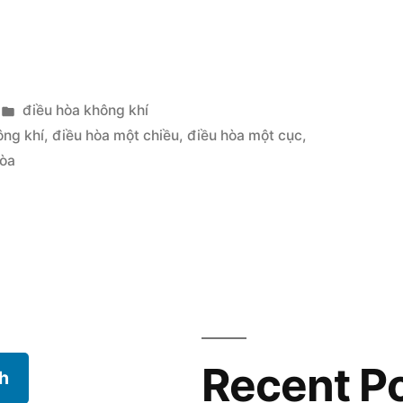
Posted
điều hòa không khí
in
ông khí
,
điều hòa một chiều
,
điều hòa một cục
,
hòa
Recent P
h