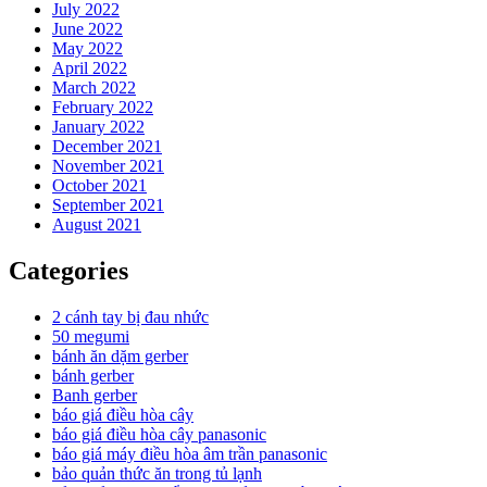
July 2022
June 2022
May 2022
April 2022
March 2022
February 2022
January 2022
December 2021
November 2021
October 2021
September 2021
August 2021
Categories
2 cánh tay bị đau nhức
50 megumi
bánh ăn dặm gerber
bánh gerber
Banh gerber
báo giá điều hòa cây
báo giá điều hòa cây panasonic
báo giá máy điều hòa âm trần panasonic
bảo quản thức ăn trong tủ lạnh