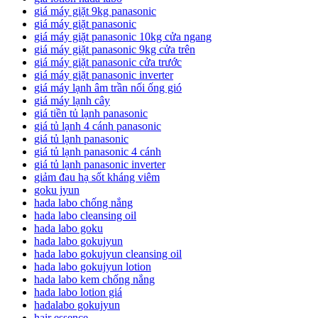
giá máy giặt 9kg panasonic
giá máy giặt panasonic
giá máy giặt panasonic 10kg cửa ngang
giá máy giặt panasonic 9kg cửa trên
giá máy giặt panasonic cửa trước
giá máy giặt panasonic inverter
giá máy lạnh âm trần nối ống gió
giá máy lạnh cây
giá tiền tủ lạnh panasonic
giá tủ lạnh 4 cánh panasonic
giá tủ lạnh panasonic
giá tủ lạnh panasonic 4 cánh
giá tủ lạnh panasonic inverter
giảm đau hạ sốt kháng viêm
goku jyun
hada labo chống nắng
hada labo cleansing oil
hada labo goku
hada labo gokujyun
hada labo gokujyun cleansing oil
hada labo gokujyun lotion
hada labo kem chống nắng
hada labo lotion giá
hadalabo gokujyun
hair essence