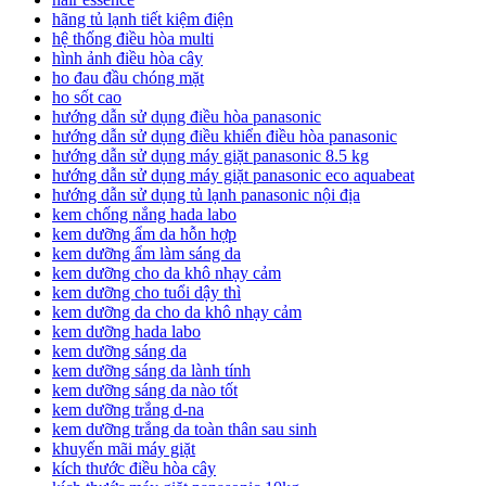
hãng tủ lạnh tiết kiệm điện
hệ thống điều hòa multi
hình ảnh điều hòa cây
ho đau đầu chóng mặt
ho sốt cao
hướng dẫn sử dụng điều hòa panasonic
hướng dẫn sử dụng điều khiển điều hòa panasonic
hướng dẫn sử dụng máy giặt panasonic 8.5 kg
hướng dẫn sử dụng máy giặt panasonic eco aquabeat
hướng dẫn sử dụng tủ lạnh panasonic nội địa
kem chống nắng hada labo
kem dưỡng ẩm da hỗn hợp
kem dưỡng ẩm làm sáng da
kem dưỡng cho da khô nhạy cảm
kem dưỡng cho tuổi dậy thì
kem dưỡng da cho da khô nhạy cảm
kem dưỡng hada labo
kem dưỡng sáng da
kem dưỡng sáng da lành tính
kem dưỡng sáng da nào tốt
kem dưỡng trắng d-na
kem dưỡng trắng da toàn thân sau sinh
khuyến mãi máy giặt
kích thước điều hòa cây