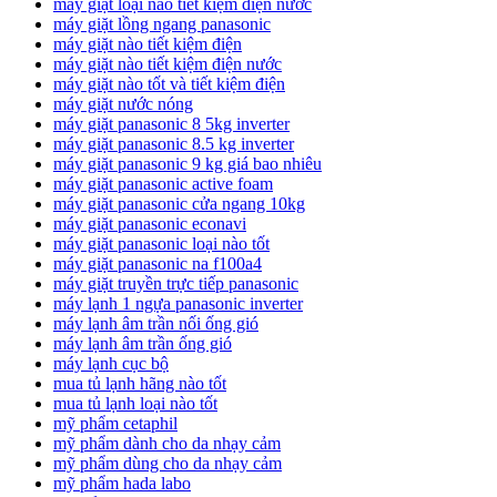
máy giặt loại nào tiết kiệm điện nước
máy giặt lồng ngang panasonic
máy giặt nào tiết kiệm điện
máy giặt nào tiết kiệm điện nước
máy giặt nào tốt và tiết kiệm điện
máy giặt nước nóng
máy giặt panasonic 8 5kg inverter
máy giặt panasonic 8.5 kg inverter
máy giặt panasonic 9 kg giá bao nhiêu
máy giặt panasonic active foam
máy giặt panasonic cửa ngang 10kg
máy giặt panasonic econavi
máy giặt panasonic loại nào tốt
máy giặt panasonic na f100a4
máy giặt truyền trực tiếp panasonic
máy lạnh 1 ngựa panasonic inverter
máy lạnh âm trần nối ống gió
máy lạnh âm trần ống gió
máy lạnh cục bộ
mua tủ lạnh hãng nào tốt
mua tủ lạnh loại nào tốt
mỹ phẩm cetaphil
mỹ phẩm dành cho da nhạy cảm
mỹ phẩm dùng cho da nhạy cảm
mỹ phẩm hada labo