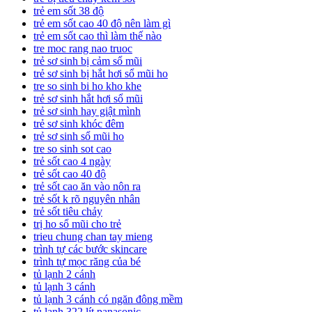
trẻ em sốt 38 độ
trẻ em sốt cao 40 độ nên làm gì
trẻ em sốt cao thì làm thế nào
tre moc rang nao truoc
trẻ sơ sinh bị cảm sổ mũi
trẻ sơ sinh bị hắt hơi sổ mũi ho
tre so sinh bi ho kho khe
trẻ sơ sinh hắt hơi sổ mũi
trẻ sơ sinh hay giật mình
trẻ sơ sinh khóc đêm
trẻ sơ sinh sổ mũi ho
tre so sinh sot cao
trẻ sốt cao 4 ngày
trẻ sốt cao 40 độ
trẻ sốt cao ăn vào nôn ra
trẻ sốt k rõ nguyên nhân
trẻ sốt tiêu chảy
trị ho sổ mũi cho trẻ
trieu chung chan tay mieng
trình tự các bước skincare
trình tự mọc răng của bé
tủ lạnh 2 cánh
tủ lạnh 3 cánh
tủ lạnh 3 cánh có ngăn đông mềm
tủ lạnh 322 lít panasonic