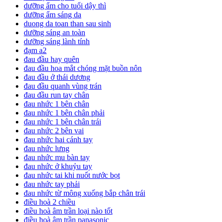
dưỡng ẩm cho tuổi dậy thì
dưỡng ẩm sáng da
duong da toan than sau sinh
dưỡng sáng an toàn
dưỡng sáng lành tính
đạm a2
đau đầu hay quên
đau đầu hoa mắt chóng mặt buồn nôn
đau đầu ở thái dương
đau đầu quanh vùng trán
đau đầu run tay chân
đau nhức 1 bên chân
đau nhức 1 bên chân phải
đau nhức 1 bên chân trái
đau nhức 2 bên vai
đau nhức hai cánh tay
đau nhức lưng
đau nhức mu bàn tay
đau nhức ở khuỷu tay
đau nhức tai khi nuốt nước bọt
đau nhức tay phải
đau nhức từ mông xuống bắp chân trái
điều hoà 2 chiều
điều hoà âm trần loại nào tốt
điều hoà âm trần panasonic