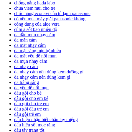
chống nắng hada labo
chua viem mui cho tre
chức năng econavi của tủ lạnh panasonic
có nên mua máy giặt panasonic không
công dụng của aloe vera
cúm a sốt bao nhiêu độ
da dầu mụn nhạy cảm
da mẫn cảm
da mặt nhạy cảm
da mặt sáng mịn tự nhiên
da mặt yếu dễ nổi mụn
da mụn nhạy cảm
da nhạy cảm
da nhạy cảm nên dùng kem dưỡng gì
da nhạy cảm nên dùng kem gì
da trắng sáng
da yếu dễ nổi mụn
dầu gội cho bé
dầu gội cho em bé
dầu gội cho trẻ em
dầu gội đầu trẻ em
dầu gội trẻ em
dấu hiệu nhận biết chân tay miệng
dấu hiệu sốt mọc răng
dầu tẩy trang tốt