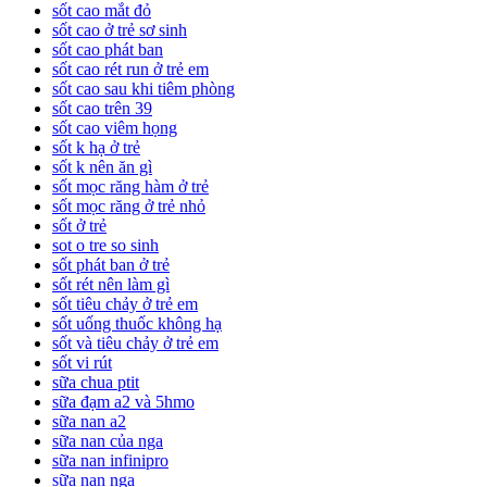
sốt cao mắt đỏ
sốt cao ở trẻ sơ sinh
sốt cao phát ban
sốt cao rét run ở trẻ em
sốt cao sau khi tiêm phòng
sốt cao trên 39
sốt cao viêm họng
sốt k hạ ở trẻ
sốt k nên ăn gì
sốt mọc răng hàm ở trẻ
sốt mọc răng ở trẻ nhỏ
sốt ở trẻ
sot o tre so sinh
sốt phát ban ở trẻ
sốt rét nên làm gì
sốt tiêu chảy ở trẻ em
sốt uống thuốc không hạ
sốt và tiêu chảy ở trẻ em
sốt vi rút
sữa chua ptit
sữa đạm a2 và 5hmo
sữa nan a2
sữa nan của nga
sữa nan infinipro
sữa nan nga