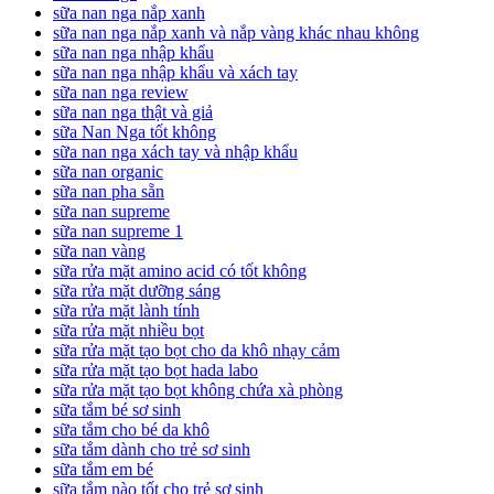
sữa nan nga nắp xanh
sữa nan nga nắp xanh và nắp vàng khác nhau không
sữa nan nga nhập khẩu
sữa nan nga nhập khẩu và xách tay
sữa nan nga review
sữa nan nga thật và giả
sữa Nan Nga tốt không
sữa nan nga xách tay và nhập khẩu
sữa nan organic
sữa nan pha sẵn
sữa nan supreme
sữa nan supreme 1
sữa nan vàng
sữa rửa mặt amino acid có tốt không
sữa rửa mặt dưỡng sáng
sữa rửa mặt lành tính
sữa rửa mặt nhiều bọt
sữa rửa mặt tạo bọt cho da khô nhạy cảm
sữa rửa mặt tạo bọt hada labo
sữa rửa mặt tạo bọt không chứa xà phòng
sữa tắm bé sơ sinh
sữa tắm cho bé da khô
sữa tắm dành cho trẻ sơ sinh
sữa tắm em bé
sữa tắm nào tốt cho trẻ sơ sinh