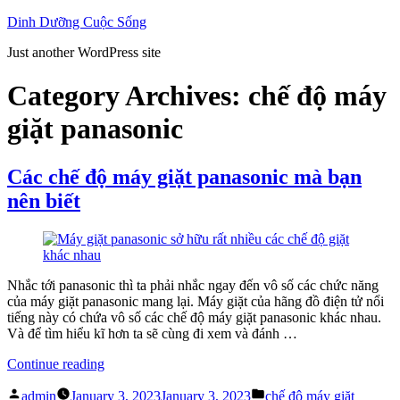
Skip
Dinh Dưỡng Cuộc Sống
to
Just another WordPress site
content
Category Archives:
chế độ máy
giặt panasonic
Các chế độ máy giặt panasonic mà bạn
nên biết
Nhắc tới panasonic thì ta phải nhắc ngay đến vô số các chức năng
của máy giặt panasonic mang lại. Máy giặt của hãng đồ điện tử nổi
tiếng này có chứa vô số các chế độ máy giặt panasonic khác nhau.
Và để tìm hiểu kĩ hơn ta sẽ cùng đi xem và đánh …
“Các
Continue reading
chế
Posted
Posted
độ
admin
January 3, 2023
January 3, 2023
chế độ máy giặt