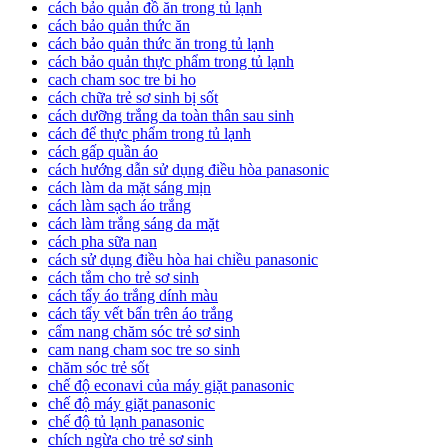
cách bảo quản đồ ăn trong tủ lạnh
cách bảo quản thức ăn
cách bảo quản thức ăn trong tủ lạnh
cách bảo quản thực phẩm trong tủ lạnh
cach cham soc tre bi ho
cách chữa trẻ sơ sinh bị sốt
cách dưỡng trắng da toàn thân sau sinh
cách để thực phẩm trong tủ lạnh
cách gấp quần áo
cách hướng dẫn sử dụng điều hòa panasonic
cách làm da mặt sáng mịn
cách làm sạch áo trắng
cách làm trắng sáng da mặt
cách pha sữa nan
cách sử dụng điều hòa hai chiều panasonic
cách tắm cho trẻ sơ sinh
cách tẩy áo trắng dính màu
cách tẩy vết bẩn trên áo trắng
cẩm nang chăm sóc trẻ sơ sinh
cam nang cham soc tre so sinh
chăm sóc trẻ sốt
chế độ econavi của máy giặt panasonic
chế độ máy giặt panasonic
chế độ tủ lạnh panasonic
chích ngừa cho trẻ sơ sinh