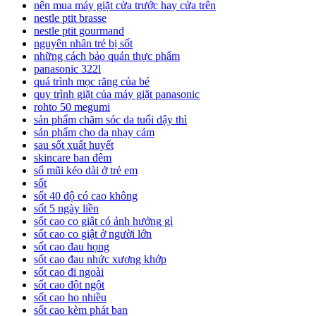
nên mua máy giặt cửa trước hay cửa trên
nestle ptit brasse
nestle ptit gourmand
nguyên nhân trẻ bị sốt
những cách bảo quản thực phẩm
panasonic 322l
quá trình mọc răng của bé
quy trình giặt của máy giặt panasonic
rohto 50 megumi
sản phẩm chăm sóc da tuổi dậy thì
sản phẩm cho da nhạy cảm
sau sốt xuất huyết
skincare ban đêm
sổ mũi kéo dài ở trẻ em
sốt
sốt 40 độ có cao không
sốt 5 ngày liền
sốt cao co giật có ảnh hưởng gì
sốt cao co giật ở người lớn
sốt cao đau họng
sốt cao đau nhức xương khớp
sốt cao đi ngoài
sốt cao đột ngột
sốt cao ho nhiều
sốt cao kèm phát ban