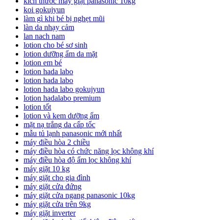
kích thước máy giặt panasonic 10kg
koi gokujyun
làm gì khi bé bị nghẹt mũi
làn da nhạy cảm
lan nach nam
lotion cho bé sơ sinh
lotion dưỡng ẩm da mặt
lotion em bé
lotion hada labo
lotion hada labo
lotion hada labo gokujyun
lotion hadalabo premium
lotion tốt
lotion và kem dưỡng ẩm
mặt nạ trắng da cấp tốc
mẫu tủ lạnh panasonic mới nhất
máy điều hòa 2 chiều
máy điều hòa có chức năng lọc không khí
máy điều hòa độ ẩm lọc không khí
máy giặt 10 kg
máy giặt cho gia đình
máy giặt cửa đứng
máy giặt cửa ngang panasonic 10kg
máy giặt cửa trên 9kg
máy giặt inverter