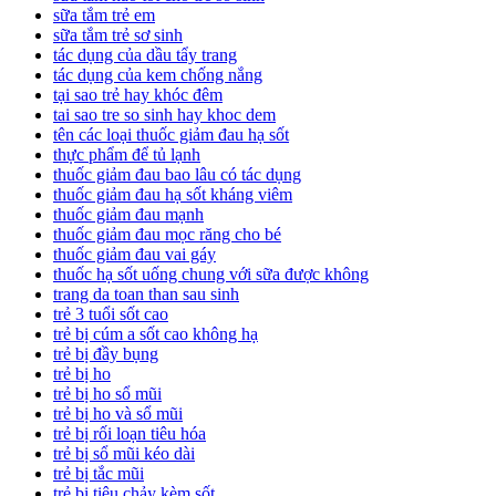
sữa tắm trẻ em
sữa tắm trẻ sơ sinh
tác dụng của dầu tẩy trang
tác dụng của kem chống nắng
tại sao trẻ hay khóc đêm
tai sao tre so sinh hay khoc dem
tên các loại thuốc giảm đau hạ sốt
thực phẩm để tủ lạnh
thuốc giảm đau bao lâu có tác dụng
thuốc giảm đau hạ sốt kháng viêm
thuốc giảm đau mạnh
thuốc giảm đau mọc răng cho bé
thuốc giảm đau vai gáy
thuốc hạ sốt uống chung với sữa được không
trang da toan than sau sinh
trẻ 3 tuổi sốt cao
trẻ bị cúm a sốt cao không hạ
trẻ bị đầy bụng
trẻ bị ho
trẻ bị ho sổ mũi
trẻ bị ho và sổ mũi
trẻ bị rối loạn tiêu hóa
trẻ bị sổ mũi kéo dài
trẻ bị tắc mũi
trẻ bị tiêu chảy kèm sốt