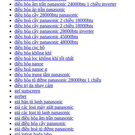
điều hòa âm trần panasonic 24000btu 1 chiều inverter
điều hòa áp trần panasonic
điều hòa cây 28000btu panasonic
điều hoà cây panasonic 2 chiều 18000btu
điều hòa cây panasonic 2 chiều 18000btu
điều hòa cây panasonic 28000btu inverter
điều hoà cây panasonic 45000btu
điều hòa cây panasonic 48000btu
điều hòa cục bộ
điều hòa không khí
điều hoà lọc không khí tốt nhất
điều hòa nanoe
điều hoà nanoe g
điều hòa trung tâm panasonic
điều hòa tủ đứng panasonic 28000btu 1 chiều
điều trị da nhạy cảm
gel sunscreen
gerber
giá bán tủ lạnh panasonic
giá các loại máy giặt panasonic
giá các loại tủ lạnh panasonic
giá điều hòa âm trần panasonic
giá điều hòa cây panasonic
giá điều hoà tủ đứng panasonic
giá lotion hada labo