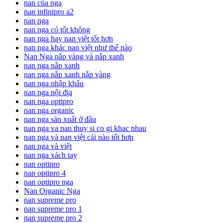
nan của nga
nan infinipro a2
nan nga
nan nga có tốt không
nan nga hay nan việt tốt hơn
nan nga khác nan việt như thế nào
Nan Nga nắp vàng và nắp xanh
nan nga nắp xanh
nan nga nắp xanh nắp vàng
nan nga nhập khẩu
nan nga nội địa
nan nga optipro
nan nga organic
nan nga sản xuất ở đâu
nan nga va nan thuy si co gi khac nhau
nan nga và nan việt cái nào tốt hơn
nan nga và việt
nan nga xách tay
nan optipro
nan optipro 4
nan optipro nga
Nan Organic Nga
nan supreme pro
nan supreme pro 1
nan supreme pro 2