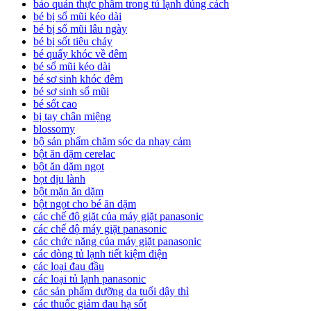
bảo quản thực phẩm trong tủ lạnh đúng cách
bé bị sổ mũi kéo dài
bé bị sổ mũi lâu ngày
bé bị sốt tiêu chảy
bé quấy khóc về đêm
bé sổ mũi kéo dài
bé sơ sinh khóc đêm
bé sơ sinh sổ mũi
bé sốt cao
bị tay chân miệng
blossomy
bộ sản phẩm chăm sóc da nhạy cảm
bột ăn dặm cerelac
bột ăn dặm ngọt
bọt dịu lành
bột mặn ăn dặm
bột ngọt cho bé ăn dặm
các chế độ giặt của máy giặt panasonic
các chế độ máy giặt panasonic
các chức năng của máy giặt panasonic
các dòng tủ lạnh tiết kiệm điện
các loại đau đầu
các loại tủ lạnh panasonic
các sản phẩm dưỡng da tuổi dậy thì
các thuốc giảm đau hạ sốt