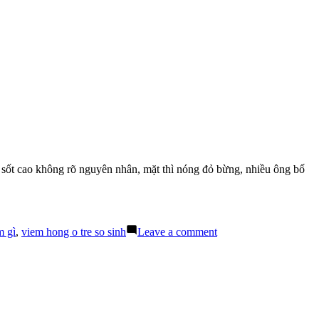
é sốt cao không rõ nguyên nhân, mặt thì nóng đỏ bừng, nhiều ông bố
on
m gì
,
viem hong o tre so sinh
Leave a comment
Chăm
Sóc
Bé
Sốt
Cao
Chưa