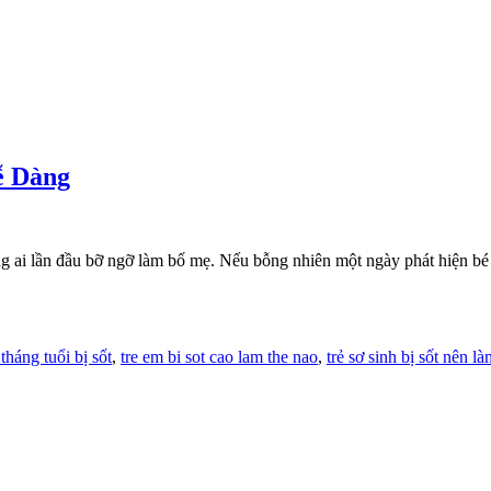
ễ Dàng
ững ai lần đầu bỡ ngỡ làm bố mẹ. Nếu bỗng nhiên một ngày phát hiện b
 tháng tuổi bị sốt
,
tre em bi sot cao lam the nao
,
trẻ sơ sinh bị sốt nên là