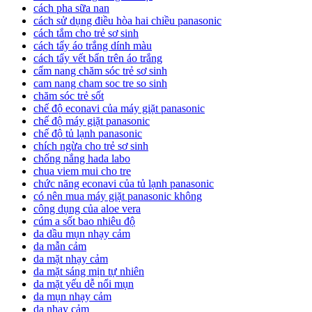
cách pha sữa nan
cách sử dụng điều hòa hai chiều panasonic
cách tắm cho trẻ sơ sinh
cách tẩy áo trắng dính màu
cách tẩy vết bẩn trên áo trắng
cẩm nang chăm sóc trẻ sơ sinh
cam nang cham soc tre so sinh
chăm sóc trẻ sốt
chế độ econavi của máy giặt panasonic
chế độ máy giặt panasonic
chế độ tủ lạnh panasonic
chích ngừa cho trẻ sơ sinh
chống nắng hada labo
chua viem mui cho tre
chức năng econavi của tủ lạnh panasonic
có nên mua máy giặt panasonic không
công dụng của aloe vera
cúm a sốt bao nhiêu độ
da dầu mụn nhạy cảm
da mẫn cảm
da mặt nhạy cảm
da mặt sáng mịn tự nhiên
da mặt yếu dễ nổi mụn
da mụn nhạy cảm
da nhạy cảm