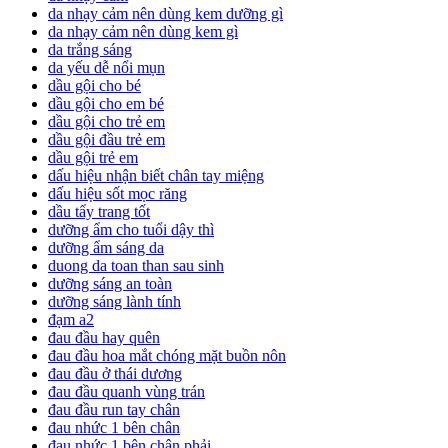
da nhạy cảm nên dùng kem dưỡng gì
da nhạy cảm nên dùng kem gì
da trắng sáng
da yếu dễ nổi mụn
dầu gội cho bé
dầu gội cho em bé
dầu gội cho trẻ em
dầu gội đầu trẻ em
dầu gội trẻ em
dấu hiệu nhận biết chân tay miệng
dấu hiệu sốt mọc răng
dầu tẩy trang tốt
dưỡng ẩm cho tuổi dậy thì
dưỡng ẩm sáng da
duong da toan than sau sinh
dưỡng sáng an toàn
dưỡng sáng lành tính
đạm a2
đau đầu hay quên
đau đầu hoa mắt chóng mặt buồn nôn
đau đầu ở thái dương
đau đầu quanh vùng trán
đau đầu run tay chân
đau nhức 1 bên chân
đau nhức 1 bên chân phải