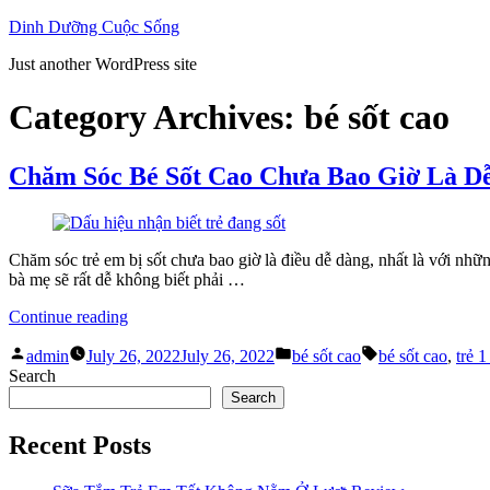
Skip
Dinh Dưỡng Cuộc Sống
to
Just another WordPress site
content
Category Archives:
bé sốt cao
Chăm Sóc Bé Sốt Cao Chưa Bao Giờ Là D
Chăm sóc trẻ em bị sốt chưa bao giờ là điều dễ dàng, nhất là với nh
bà mẹ sẽ rất dễ không biết phải …
“Chăm
Continue reading
Sóc
Posted
Posted
Tags:
Bé
admin
July 26, 2022
July 26, 2022
bé sốt cao
bé sốt cao
,
trẻ 1
by
in
Sốt
Search
Cao
Search
Chưa
Bao
Recent Posts
Giờ
Là