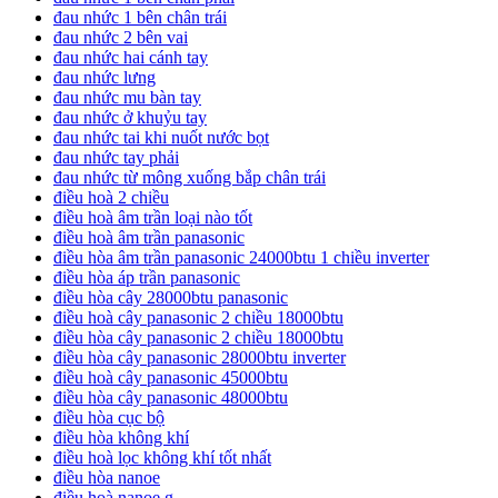
đau nhức 1 bên chân trái
đau nhức 2 bên vai
đau nhức hai cánh tay
đau nhức lưng
đau nhức mu bàn tay
đau nhức ở khuỷu tay
đau nhức tai khi nuốt nước bọt
đau nhức tay phải
đau nhức từ mông xuống bắp chân trái
điều hoà 2 chiều
điều hoà âm trần loại nào tốt
điều hoà âm trần panasonic
điều hòa âm trần panasonic 24000btu 1 chiều inverter
điều hòa áp trần panasonic
điều hòa cây 28000btu panasonic
điều hoà cây panasonic 2 chiều 18000btu
điều hòa cây panasonic 2 chiều 18000btu
điều hòa cây panasonic 28000btu inverter
điều hoà cây panasonic 45000btu
điều hòa cây panasonic 48000btu
điều hòa cục bộ
điều hòa không khí
điều hoà lọc không khí tốt nhất
điều hòa nanoe
điều hoà nanoe g