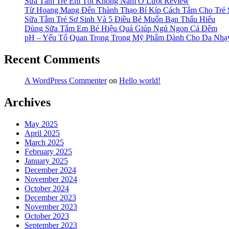
Sữa Tắm Trẻ Em Tốt Không Nằm Ở Lượt Review
Dễ
Từ Hoang Mang Đến Thành Thạo Bí Kíp Cách Tắm Cho Trẻ 
Dàng”
Sữa Tắm Trẻ Sơ Sinh Và 5 Điều Bé Muốn Bạn Thấu Hiểu
Dùng Sữa Tắm Em Bé Hiệu Quả Giúp Ngủ Ngon Cả Đêm
pH – Yếu Tố Quan Trọng Trong Mỹ Phẩm Dành Cho Da Nh
Recent Comments
A WordPress Commenter
on
Hello world!
Archives
May 2025
April 2025
March 2025
February 2025
January 2025
December 2024
November 2024
October 2024
December 2023
November 2023
October 2023
September 2023