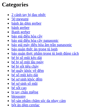
Categories
2 cánh tay bị đau nhức
50 megumi
bánh ăn dặm gerber
bánh gerber
Banh gerber
báo giá điều hòa cây
báo giá điều hòa cây panasonic
báo giá máy điều hòa âm trần panasonic
bảo quản thức ăn trong tủ lạnh
bảo quản thực phẩm trong tủ lạnh đúng cách
bé bị sổ mũi kéo dài
bé bị sổ mũi lâu ngày
bé bị sốt tiêu chảy
bé quấy khóc về đêm
bé sổ mũi kéo dài
bé sơ sinh khóc đêm
bé sơ sinh sổ mũi
bé sốt cao
bị tay chân miệng
blossomy
bộ sản phẩm chăm sóc da nhạy cảm
bột ăn dặm cerelac