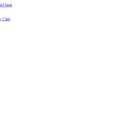
Sơ Sinh
ạy Cảm