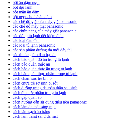
bột ăn dặm ngọt
bọt dịu lành
bột mặn ăn dặm
bột ngọt cho bé ăn dặm
các chế độ giặt của máy giặt panasonic
các chế độ máy giặt panasonic
các chức năng của máy giặt panasonic
các dòng tủ lạnh tiết kiệm điện
các loại đau đầu
các loại tủ lạnh panasonic
các sản phẩm dưỡng da tuổi dậy thì
các thuốc giảm đau hạ sốt
cách bảo quản đồ ăn trong tủ lạnh
cách bảo quản thức ăn
cách bảo quản thức ăn trong tủ lạnh
cách bảo quản thực phẩm trong tủ lạnh
cach cham soc tre bi ho
cách chữa trẻ sơ sinh bị sốt
cách dưỡng trắng da toàn thân sau sinh
cách để thực phẩm trong tủ lạnh
cách gấp quần áo
cách hướng dẫn sử dụng điều hòa panasonic
cách làm da mặt sáng mịn
cách làm sạch áo trắng
cách làm trắng sáng da mặt