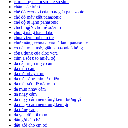
cam nang cham soc tre so sinh
chăm sóc trẻ sốt
chế độ econavi của máy giặt panasonic
chế độ máy giặt panasonic
chế độ tủ lạnh panasonic
chích ngừa cho trẻ sơ sinh
chống nắng hada labo
chua viem mui cho tre
chức năng econavi của tủ lạnh panasonic
có nên mua máy giặt panasonic không
công dụng của aloe vera
cúm a sốt bao nhiêu độ
da dầu mụn nhạy cảm
da mẫn cảm
da mặt nhạy cảm
da mặt sáng mịn tự nhiên
da mặt yếu dễ nổi mụn
da mụn nhạy cảm
da nhạy cảm
da nhạy cảm nên dùng kem dưỡng gì
da nhạy cảm nên dùng kem gì
da trắng sáng
da yếu dễ nổi mụn
dầu gội cho bé
dầu gội cho em bé