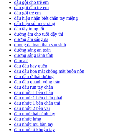
dầu gội cho trẻ em
dầu gội đầu trẻ em
dầu gội trẻ em
dấu hiệu nhận biết chân tay miệng
dấu hiệu sốt mọc răng
dầu tẩy trang tốt
dưỡng ẩm cho tuổi dậy thì
dưỡng ẩm sáng da
duong da toan than sau sinh
dưỡng sáng an toàn
dưỡng sáng lành tính
đạm a2
đau đầu hay quên
đau đầu hoa mắt chóng mặt buồn nôn
đau đầu ở thái dương
đau đầu quanh vùng trán
đau đầu run tay chân
đau nhức 1 bên chân
đau nhức 1 bên chân phải
đau nhức 1 bên chân trái
đau nhức 2 bên vai
đau nhức hai cánh tay
đau nhức lưng
đau nhức mu bàn tay
đau nhức ở khuỷu tay