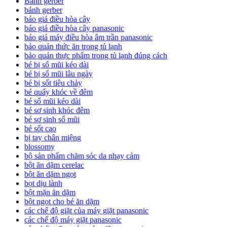
Banh gerber
bánh gerber
báo giá điều hòa cây
báo giá điều hòa cây panasonic
báo giá máy điều hòa âm trần panasonic
bảo quản thức ăn trong tủ lạnh
bảo quản thực phẩm trong tủ lạnh đúng cách
bé bị sổ mũi kéo dài
bé bị sổ mũi lâu ngày
bé bị sốt tiêu chảy
bé quấy khóc về đêm
bé sổ mũi kéo dài
bé sơ sinh khóc đêm
bé sơ sinh sổ mũi
bé sốt cao
bị tay chân miệng
blossomy
bộ sản phẩm chăm sóc da nhạy cảm
bột ăn dặm cerelac
bột ăn dặm ngọt
bọt dịu lành
bột mặn ăn dặm
bột ngọt cho bé ăn dặm
các chế độ giặt của máy giặt panasonic
các chế độ máy giặt panasonic