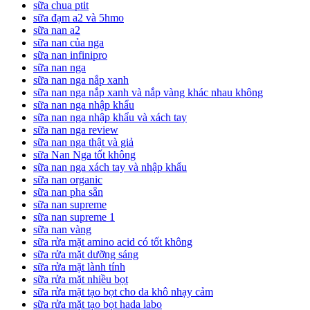
sữa chua ptit
sữa đạm a2 và 5hmo
sữa nan a2
sữa nan của nga
sữa nan infinipro
sữa nan nga
sữa nan nga nắp xanh
sữa nan nga nắp xanh và nắp vàng khác nhau không
sữa nan nga nhập khẩu
sữa nan nga nhập khẩu và xách tay
sữa nan nga review
sữa nan nga thật và giả
sữa Nan Nga tốt không
sữa nan nga xách tay và nhập khẩu
sữa nan organic
sữa nan pha sẵn
sữa nan supreme
sữa nan supreme 1
sữa nan vàng
sữa rửa mặt amino acid có tốt không
sữa rửa mặt dưỡng sáng
sữa rửa mặt lành tính
sữa rửa mặt nhiều bọt
sữa rửa mặt tạo bọt cho da khô nhạy cảm
sữa rửa mặt tạo bọt hada labo