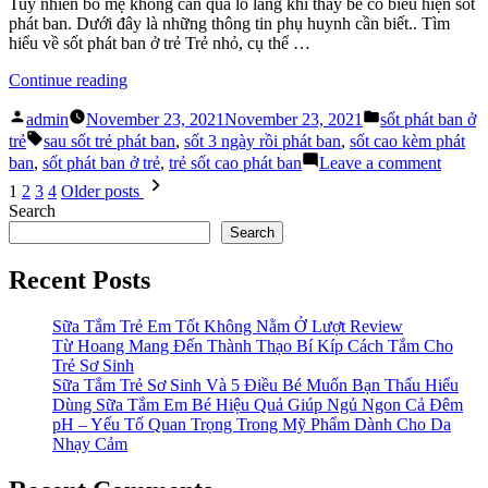
Giống
Tuy nhiên bố mẹ không cần quá lo lắng khi thấy bé có biểu hiện sốt
Và
phát ban. Dưới đây là những thông tin phụ huynh cần biết.. Tìm
Khác
hiểu về sốt phát ban ở trẻ Trẻ nhỏ, cụ thể …
Điểm
“Sốt
Nào?
Continue reading
Phát
Posted
Posted
Ban
admin
November 23, 2021
November 23, 2021
sốt phát ban ở
by
in
Tags:
Ở
trẻ
sau sốt trẻ phát ban
,
sốt 3 ngày rồi phát ban
,
sốt cao kèm phát
Trẻ
on
ban
,
sốt phát ban ở trẻ
,
trẻ sốt cao phát ban
Leave a comment
–
Sốt
Posts
1
2
3
4
Older posts
Hiểu
Phát
pagination
Search
Thế
Ban
Search
Nào
Ở
Cho
Trẻ
Recent Posts
Đúng?”
–
Hiểu
Thế
Sữa Tắm Trẻ Em Tốt Không Nằm Ở Lượt Review
Nào
Từ Hoang Mang Đến Thành Thạo Bí Kíp Cách Tắm Cho
Cho
Trẻ Sơ Sinh
Đúng?
Sữa Tắm Trẻ Sơ Sinh Và 5 Điều Bé Muốn Bạn Thấu Hiểu
Dùng Sữa Tắm Em Bé Hiệu Quả Giúp Ngủ Ngon Cả Đêm
pH – Yếu Tố Quan Trọng Trong Mỹ Phẩm Dành Cho Da
Nhạy Cảm