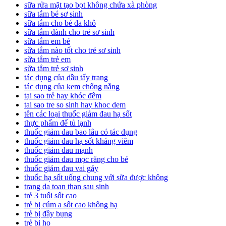
sữa rửa mặt tạo bọt không chứa xà phòng
sữa tắm bé sơ sinh
sữa tắm cho bé da khô
sữa tắm dành cho trẻ sơ sinh
sữa tắm em bé
sữa tắm nào tốt cho trẻ sơ sinh
sữa tắm trẻ em
sữa tắm trẻ sơ sinh
tác dụng của dầu tẩy trang
tác dụng của kem chống nắng
tại sao trẻ hay khóc đêm
tai sao tre so sinh hay khoc dem
tên các loại thuốc giảm đau hạ sốt
thực phẩm để tủ lạnh
thuốc giảm đau bao lâu có tác dụng
thuốc giảm đau hạ sốt kháng viêm
thuốc giảm đau mạnh
thuốc giảm đau mọc răng cho bé
thuốc giảm đau vai gáy
thuốc hạ sốt uống chung với sữa được không
trang da toan than sau sinh
trẻ 3 tuổi sốt cao
trẻ bị cúm a sốt cao không hạ
trẻ bị đầy bụng
trẻ bị ho