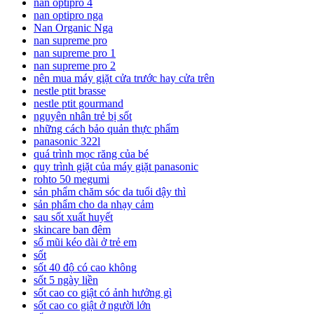
nan optipro 4
nan optipro nga
Nan Organic Nga
nan supreme pro
nan supreme pro 1
nan supreme pro 2
nên mua máy giặt cửa trước hay cửa trên
nestle ptit brasse
nestle ptit gourmand
nguyên nhân trẻ bị sốt
những cách bảo quản thực phẩm
panasonic 322l
quá trình mọc răng của bé
quy trình giặt của máy giặt panasonic
rohto 50 megumi
sản phẩm chăm sóc da tuổi dậy thì
sản phẩm cho da nhạy cảm
sau sốt xuất huyết
skincare ban đêm
sổ mũi kéo dài ở trẻ em
sốt
sốt 40 độ có cao không
sốt 5 ngày liền
sốt cao co giật có ảnh hưởng gì
sốt cao co giật ở người lớn