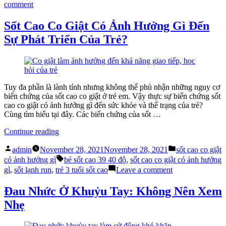
Cách
on
comment
Điều
Sốt
Trị”
Cao
Sốt Cao Co Giật Có Ảnh Hưởng Gì Đến
Đau
Sự Phát Triển Của Trẻ?
Họng
&
Cách
Điều
Trị
Tuy đa phần là lành tính nhưng không thể phủ nhận những nguy cơ
biến chứng của sốt cao co giật ở trẻ em. Vậy thực sự biến chứng sốt
cao co giật có ảnh hưởng gì đến sức khỏe và thể trạng của trẻ?
Cùng tìm hiểu tại đây. Các biến chứng của sốt …
“Sốt
Continue reading
Cao
Posted
Posted
Co
admin
November 28, 2021
November 28, 2021
sốt cao co giật
by
in
Giật
Tags:
có ảnh hưởng gì
bé sốt cao 39 40 độ
,
sốt cao co giật có ảnh hưởng
Có
on
gì
,
sốt lạnh run
,
trẻ 3 tuổi sốt cao
Leave a comment
Ảnh
Sốt
Hưởng
Cao
Đau Nhức Ở Khuỷu Tay: Không Nên Xem
Gì
Co
Nhẹ
Đến
Giật
Sự
Có
Phát
Ảnh