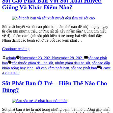
Sốt Cao Phát Ban Với Sốt Xuất Huyết:
Chân?”
Để
Giống Và Khác Điểm Nào?
Giảm
Đau
Đầu
Run
Tay
Sốt xuất huyết và sốt cao phát ban, làm thế nào để nhận dạng ngay
Chân?
từ đầu khi những triệu chứng rất dễ gây nhầm lẫn? Cùng tìm hiểu
về đặc điểm các bệnh sốt phổ biến ở trẻ trong bài viết dưới đây.
Nhận dạng các bệnh sốt ở trẻ Sốt cao kèm phát …
“Sốt
Continue reading
Cao
Posted
Posted
Phát
admin
November 23, 2021
November 28, 2021
sốt cao phát
by
in
Tags:
Ban
ban
các thuốc giảm đau hạ sốt
,
nhóm giảm đau hạ sốt
,
sốt cao đắp
Với
khăn nóng hay lạnh
,
sốt cao kèm phát ban
,
sốt cao phát ban
Leave
Sốt
on
a comment
Xuất
Sốt
Huyết:
Cao
Sốt Phát Ban Ở Trẻ – Hiểu Thế Nào Cho
Giống
Phát
Đúng?
Và
Ban
Khác
Với
Điểm
Sốt
Nào?”
Xuất
Huyết:
Sốt phát ban ở trẻ là một trong những bệnh trẻ nhỏ thường gặp nhất.