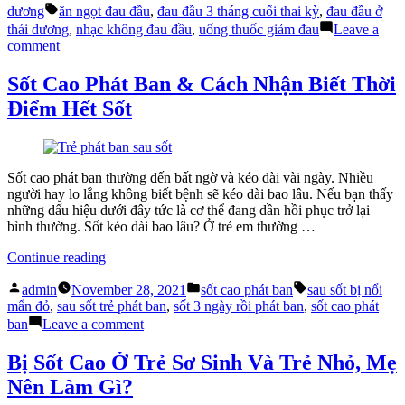
by
in
Tags:
Thái
dương
ăn ngọt đau đầu
,
đau đầu 3 tháng cuối thai kỳ
,
đau đầu ở
Dương
thái dương
,
nhạc không đau đầu
,
uống thuốc giảm đau
Leave a
Và
on
comment
Cách
Đau
Điều
Đầu
Sốt Cao Phát Ban & Cách Nhận Biết Thời
Trị”
Ở
Điểm Hết Sốt
Thái
Dương
Và
Cách
Điều
Sốt cao phát ban thường đến bất ngờ và kéo dài vài ngày. Nhiều
Trị
người hay lo lắng không biết bệnh sẽ kéo dài bao lâu. Nếu bạn thấy
những dấu hiệu dưới đây tức là cơ thể đang dần hồi phục trở lại
bình thường. Sốt kéo dài bao lâu? Ở trẻ em thường …
“Sốt
Continue reading
Cao
Posted
Posted
Tags:
Phát
admin
November 28, 2021
sốt cao phát ban
sau sốt bị nổi
by
in
Ban
mẩn đỏ
,
sau sốt trẻ phát ban
,
sốt 3 ngày rồi phát ban
,
sốt cao phát
&
on
ban
Leave a comment
Cách
Sốt
Nhận
Cao
Bị Sốt Cao Ở Trẻ Sơ Sinh Và Trẻ Nhỏ, Mẹ
Biết
Phát
Nên Làm Gì?
Thời
Ban
Điểm
&