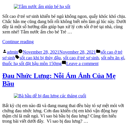
Hết
Cách
Sốt”
Nhận
Biết
Sốt cao ở trẻ sơ sinh khiến bé ngủ không ngon, quấy khóc khó chịu.
Thời
Chắc hẳn mẹ cũng đang bối rối không biết nên làm gì lúc này. Dưới
Điểm
đây là một số hướng dẫn giúp bạn xử lý cơn sốt ở trẻ tại nhà, cùng
Hết
xem nhé! Tắm nước ấm cho bé Trẻ …
Sốt
“Bị
Continue reading
Sốt
Posted
Posted
Cao
admin
November 28, 2021
November 28, 2021
sốt cao ở trẻ
by
in
Tags:
Ở
sơ sinh
sốt cao khi bị thủy đậu
,
sốt cao ở trẻ sơ sinh
,
sốt nên ăn gì
,
Trẻ
on
thuốc hạ sốt đặt hậu môn 150mg
Leave a comment
Sơ
Bị
Sinh
Sốt
Đau Nhức Lưng: Nỗi Ám Ảnh Của Mẹ
Và
Cao
Bầu
Trẻ
Ở
Nhỏ,
Trẻ
Mẹ
Sơ
Nên
Sinh
Làm
Và
Bất kỳ chị em nào đã và đang mang thai đều bày tỏ sự mệt mỏi với
Gì?”
Trẻ
chứng đau nhức lưng. Cơn đau khiến chị em khó vận động hay
Nhỏ,
thậm chí là mất ngủ. Vì sao bà bầu bị đau lưng? Cùng tìm hiểu
Mẹ
trong bài viết dưới đây. Vì sao bị đau lưng? …
Nên