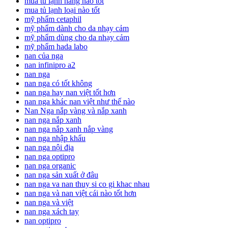
mua tủ lạnh hãng nào tốt
mua tủ lạnh loại nào tốt
mỹ phẩm cetaphil
mỹ phẩm dành cho da nhạy cảm
mỹ phẩm dùng cho da nhạy cảm
mỹ phẩm hada labo
nan của nga
nan infinipro a2
nan nga
nan nga có tốt không
nan nga hay nan việt tốt hơn
nan nga khác nan việt như thế nào
Nan Nga nắp vàng và nắp xanh
nan nga nắp xanh
nan nga nắp xanh nắp vàng
nan nga nhập khẩu
nan nga nội địa
nan nga optipro
nan nga organic
nan nga sản xuất ở đâu
nan nga va nan thuy si co gi khac nhau
nan nga và nan việt cái nào tốt hơn
nan nga và việt
nan nga xách tay
nan optipro