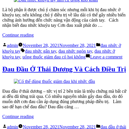
Triển
Hưởng
Của
Gì
Là bộ phận ít được chú ý chăm sóc nhưng mỗi khi bị đau nhức ở
Trẻ?”
Đến
khuỷu tay, nếu không chú ý điều trị về lâu dài có thể gây nhiều biến
Sự
chứng ảnh hưởng đến chức năng vận động của cánh tay. Cách
Phát
nhận biết đau nhức khuỷu tay Cơn đau xuất phát do …
Triển
Của
“Đau
Continue reading
Trẻ?
Nhức
Posted
Posted
Ở
admin
November 28, 2021
November 28, 2021
đau nhức ở
by
in
Tags:
Khuỷu
khuỷu tay
đau nhức gân tay
,
đau nhức ngón tay
,
đau nhức ở
Tay:
on
khuỷu tay
,
uống thuốc giảm đau có hại không
Leave a comment
Không
Đa
Nên
Nh
Đau Đầu Ở Thái Dương Và Cách Điều Trị
Xem
Ở
Nhẹ”
Kh
Tay
Kh
Đau đầu ở thái dương – tức vị trí 2 bên trán là triệu chứng mà bất cứ
Nê
ai đều đã từng trải qua. Có nhiều nguyên nhân gây đau đầu, do đó
Xe
muốn dứt cơn đau cần áp dụng đúng phương pháp điều trị. Làm
Nh
sao để hạn chế đau đầu? Đau đầu căng …
“Đau
Continue reading
Đầu
Posted
Posted
Ở
admin
November 28, 2021
November 28, 2021
đau đầu ở thái