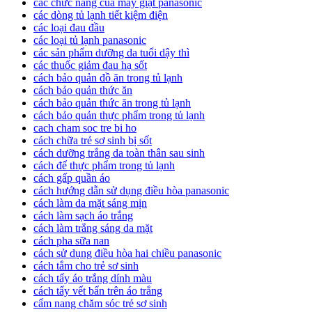
các chức năng của máy giặt panasonic
các dòng tủ lạnh tiết kiệm điện
các loại đau đầu
các loại tủ lạnh panasonic
các sản phẩm dưỡng da tuổi dậy thì
các thuốc giảm đau hạ sốt
cách bảo quản đồ ăn trong tủ lạnh
cách bảo quản thức ăn
cách bảo quản thức ăn trong tủ lạnh
cách bảo quản thực phẩm trong tủ lạnh
cach cham soc tre bi ho
cách chữa trẻ sơ sinh bị sốt
cách dưỡng trắng da toàn thân sau sinh
cách để thực phẩm trong tủ lạnh
cách gấp quần áo
cách hướng dẫn sử dụng điều hòa panasonic
cách làm da mặt sáng mịn
cách làm sạch áo trắng
cách làm trắng sáng da mặt
cách pha sữa nan
cách sử dụng điều hòa hai chiều panasonic
cách tắm cho trẻ sơ sinh
cách tẩy áo trắng dính màu
cách tẩy vết bẩn trên áo trắng
cẩm nang chăm sóc trẻ sơ sinh