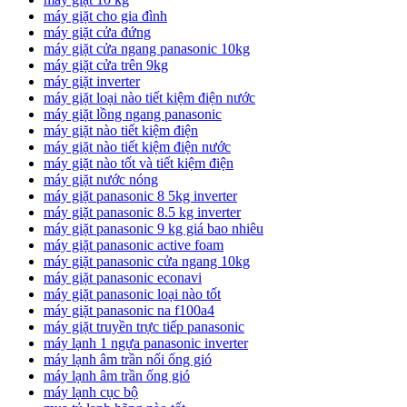
máy giặt cho gia đình
máy giặt cửa đứng
máy giặt cửa ngang panasonic 10kg
máy giặt cửa trên 9kg
máy giặt inverter
máy giặt loại nào tiết kiệm điện nước
máy giặt lồng ngang panasonic
máy giặt nào tiết kiệm điện
máy giặt nào tiết kiệm điện nước
máy giặt nào tốt và tiết kiệm điện
máy giặt nước nóng
máy giặt panasonic 8 5kg inverter
máy giặt panasonic 8.5 kg inverter
máy giặt panasonic 9 kg giá bao nhiêu
máy giặt panasonic active foam
máy giặt panasonic cửa ngang 10kg
máy giặt panasonic econavi
máy giặt panasonic loại nào tốt
máy giặt panasonic na f100a4
máy giặt truyền trực tiếp panasonic
máy lạnh 1 ngựa panasonic inverter
máy lạnh âm trần nối ống gió
máy lạnh âm trần ống gió
máy lạnh cục bộ