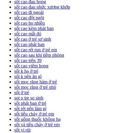
sốt cao đau họng
sốt cao đau nhức xương khớp
sốt cao đi ngoài
sốt cao đột ngột
sốt cao ho nhiều
sốt cao kèm phát ban
sốt cao mắt đỏ
sốt cao ở trẻ sơ sinh
sốt cao phát ban
sốt cao rét run ở trẻ em
sốt cao sau khi tiêm phòng
sốt cao trên 39
sốt cao viêm họng
sốt k hạ ở trẻ
sốt k nên ăn gì
sốt mọc răng hàm ở trẻ
sốt mọc răng ở trẻ nhỏ
sốt ở trẻ
sot o tre so sinh
sốt phát ban ở trẻ
sốt rét nên làm gì
sốt tiêu chảy ở trẻ em
sốt uống thuốc không hạ
sốt và tiêu chảy ở trẻ em
sốt vi rút