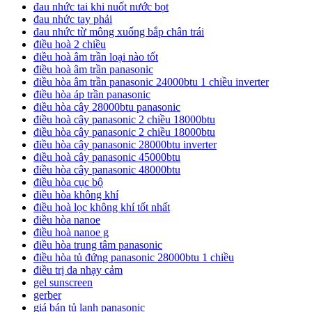
đau nhức tai khi nuốt nước bọt
đau nhức tay phải
đau nhức từ mông xuống bắp chân trái
điều hoà 2 chiều
điều hoà âm trần loại nào tốt
điều hoà âm trần panasonic
điều hòa âm trần panasonic 24000btu 1 chiều inverter
điều hòa áp trần panasonic
điều hòa cây 28000btu panasonic
điều hoà cây panasonic 2 chiều 18000btu
điều hòa cây panasonic 2 chiều 18000btu
điều hòa cây panasonic 28000btu inverter
điều hoà cây panasonic 45000btu
điều hòa cây panasonic 48000btu
điều hòa cục bộ
điều hòa không khí
điều hoà lọc không khí tốt nhất
điều hòa nanoe
điều hoà nanoe g
điều hòa trung tâm panasonic
điều hòa tủ đứng panasonic 28000btu 1 chiều
điều trị da nhạy cảm
gel sunscreen
gerber
giá bán tủ lạnh panasonic