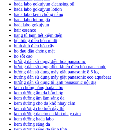
hada labo gokujyun cleansing oil
hada labo gokujyun lotion
hada labo kem chống nắng
hada labo lotion giá
hadalabo gokujyun
hair essence
hãng tủ lạnh tiết kiệm điện
hệ thống điều hòa multi
hình ảnh điều hòa cây
ho đau đầu chóng mặt
ho sốt cao
hướng dẫn sử dụng điều hòa panasonic
hướng dẫn sử dụng điều khiển điều hòa panasonic
hướng dẫn sử dụng máy giặt panasonic 8.5 kg
hướng dẫn sử dụng máy giặt panasonic eco aquabeat
hướng dẫn sử dụng tủ lạnh panasonic nội địa
kem chống nắng hada labo
kem dưỡng ẩm da hỗn hợp
kem dưỡng ẩm làm sáng da
kem dưỡng cho da khô nhạy cảm
kem dưỡng cho tuổi dậy thì
kem dưỡng da cho da khô nhạy cảm
kem dưỡng hada labo
kem dưỡng sáng da
kem dưỡng sáng da lành tính