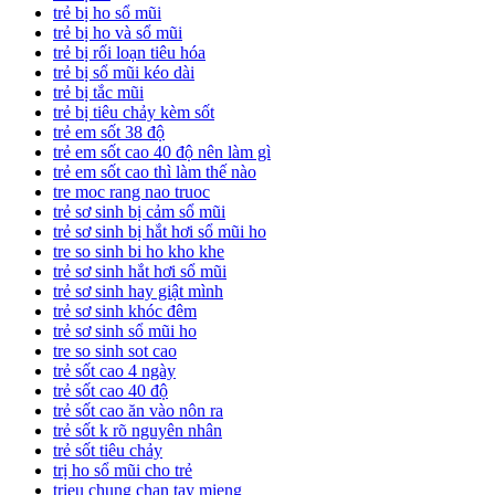
trẻ bị ho sổ mũi
trẻ bị ho và sổ mũi
trẻ bị rối loạn tiêu hóa
trẻ bị sổ mũi kéo dài
trẻ bị tắc mũi
trẻ bị tiêu chảy kèm sốt
trẻ em sốt 38 độ
trẻ em sốt cao 40 độ nên làm gì
trẻ em sốt cao thì làm thế nào
tre moc rang nao truoc
trẻ sơ sinh bị cảm sổ mũi
trẻ sơ sinh bị hắt hơi sổ mũi ho
tre so sinh bi ho kho khe
trẻ sơ sinh hắt hơi sổ mũi
trẻ sơ sinh hay giật mình
trẻ sơ sinh khóc đêm
trẻ sơ sinh sổ mũi ho
tre so sinh sot cao
trẻ sốt cao 4 ngày
trẻ sốt cao 40 độ
trẻ sốt cao ăn vào nôn ra
trẻ sốt k rõ nguyên nhân
trẻ sốt tiêu chảy
trị ho sổ mũi cho trẻ
trieu chung chan tay mieng