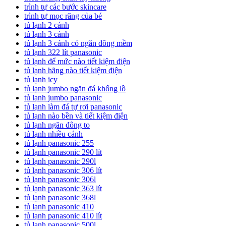
trình tự các bước skincare
trình tự mọc răng của bé
tủ lạnh 2 cánh
tủ lạnh 3 cánh
tủ lạnh 3 cánh có ngăn đông mềm
tủ lạnh 322 lít panasonic
tủ lạnh để mức nào tiết kiệm điện
tủ lạnh hãng nào tiết kiệm điện
tủ lạnh icy
tủ lạnh jumbo ngăn đá khổng lồ
tủ lạnh jumbo panasonic
tủ lạnh làm đá tự rơi panasonic
tủ lạnh nào bền và tiết kiệm điện
tủ lạnh ngăn đông to
tủ lạnh nhiều cánh
tủ lạnh panasonic 255
tủ lạnh panasonic 290 lít
tủ lạnh panasonic 290l
tủ lạnh panasonic 306 lít
tủ lạnh panasonic 306l
tủ lạnh panasonic 363 lít
tủ lạnh panasonic 368l
tủ lạnh panasonic 410
tủ lạnh panasonic 410 lít
tủ lạnh panasonic 500l