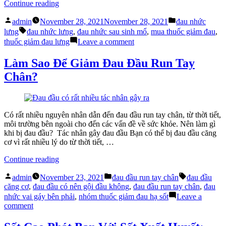
Làm
“Đau
Continue reading
Gì?
Nhức
Posted
Posted
Lưng:
admin
November 28, 2021
November 28, 2021
đau nhức
by
in
Tags:
Nỗi
lưng
đau nhức lưng
,
đau nhức sau sinh mổ
,
mua thuốc giảm đau
,
Ám
on
thuốc giảm đau lưng
Leave a comment
Ảnh
Đau
Của
Nhức
Làm Sao Để Giảm Đau Đầu Run Tay
Mẹ
Lưng:
Chân?
Bầu”
Nỗi
Ám
Ảnh
Của
Mẹ
Có rất nhiều nguyên nhân dẫn đến đau đầu run tay chân, từ thời tiết,
Bầu
môi trường bên ngoài cho đến các vấn đề về sức khỏe. Nên làm gì
khi bị đau đầu? Tác nhân gây đau đầu Bạn có thể bị đau đầu căng
cơ vì rất nhiều lý do từ thời tiết, …
“Làm
Continue reading
Sao
Posted
Posted
Tags:
Để
admin
November 23, 2021
đau đầu run tay chân
đau đầu
by
in
Giảm
căng cơ
,
đau đầu có nên gội đầu không
,
đau đầu run tay chân
,
đau
Đau
nhức vai gáy bên phải
,
nhóm thuốc giảm đau hạ sốt
Leave a
Đầu
on
comment
Run
Làm
Tay
Sao