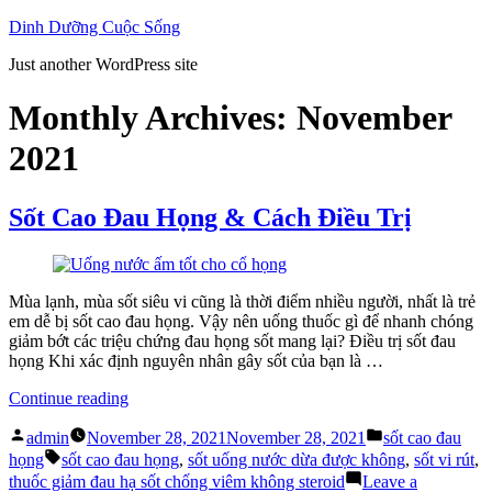
Skip
Dinh Dưỡng Cuộc Sống
to
Just another WordPress site
content
Monthly Archives:
November
2021
Sốt Cao Đau Họng & Cách Điều Trị
Mùa lạnh, mùa sốt siêu vi cũng là thời điểm nhiều người, nhất là trẻ
em dễ bị sốt cao đau họng. Vậy nên uống thuốc gì để nhanh chóng
giảm bớt các triệu chứng đau họng sốt mang lại? Điều trị sốt đau
họng Khi xác định nguyên nhân gây sốt của bạn là …
“Sốt
Continue reading
Cao
Posted
Posted
Đau
admin
November 28, 2021
November 28, 2021
sốt cao đau
by
in
Tags:
Họng
họng
sốt cao đau họng
,
sốt uống nước dừa được không
,
sốt vi rút
,
&
thuốc giảm đau hạ sốt chống viêm không steroid
Leave a