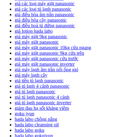
giá các loại máy giặt panasonic
giá các loại tủ lạnh panasonic
giá điều hòa âm trần panasonic
giá điều hòa cây panasonic
giá điều hoà tủ đứng panasonic
giá lotion hada labo
giá máy giặt 9kg panasonic
giá máy giặt panasonic
giá máy giặt panasonic 10kg cửa ngang
giá máy giặt panasonic 9kg cửa trên
giá máy giặt panasonic cửa trước
giá máy giặt panasonic inverter
giá máy lạnh âm trần nối ống gió
giá máy lạnh cây
giá tiền tủ lạnh panasonic
giá tủ lạnh 4 cánh panasonic
giá tủ lạnh panasonic
giá tủ lạnh panasonic 4 cánh
giá tủ lạnh panasonic inverter
giảm đau hạ sốt kháng viêm
goku jyun
hada labo chống nắng
hada labo cleansing oil
hada labo goku
hada labo gokujyun