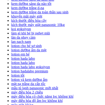
kem dưỡng sáng da nào tốt
kem dưỡng trắng d-na
kem dưỡng trắng da toàn thân sau sinh
khuyến mãi máy giặt
kích thước điều hòa cây
kích thước máy giặt panasonic 10kg
koi gokujyun
làm gì khi bé bị nghẹt mũi
làn da nhạy cảm
lan nach nam
lotion cho bé sơ sinh
lotion dưỡng ẩm da mặt
lotion em bé
lotion hada labo
lotion hada labo
lotion hada labo gokujyun
lotion hadalabo premium
lotion tốt
lotion và kem dưỡng ẩm
mặt nạ trắng da cấp tốc
mẫu tủ lạnh panasonic mới nhất
máy điều hòa 2 chiều
máy điều hòa có chức năng lọc không khí
máy điều hòa độ ẩm lọc không khí
máy giặt 10 kg