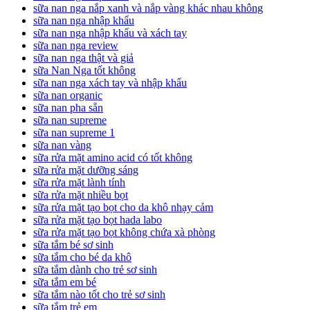
sữa nan nga nắp xanh và nắp vàng khác nhau không
sữa nan nga nhập khẩu
sữa nan nga nhập khẩu và xách tay
sữa nan nga review
sữa nan nga thật và giả
sữa Nan Nga tốt không
sữa nan nga xách tay và nhập khẩu
sữa nan organic
sữa nan pha sẵn
sữa nan supreme
sữa nan supreme 1
sữa nan vàng
sữa rửa mặt amino acid có tốt không
sữa rửa mặt dưỡng sáng
sữa rửa mặt lành tính
sữa rửa mặt nhiều bọt
sữa rửa mặt tạo bọt cho da khô nhạy cảm
sữa rửa mặt tạo bọt hada labo
sữa rửa mặt tạo bọt không chứa xà phòng
sữa tắm bé sơ sinh
sữa tắm cho bé da khô
sữa tắm dành cho trẻ sơ sinh
sữa tắm em bé
sữa tắm nào tốt cho trẻ sơ sinh
sữa tắm trẻ em