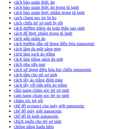
cách bảo quản thức ăn
cách bảo quản thức ăn trong tủ lạnh
cách bảo quản thực phẩm trong tủ lạnh
cach cham soc tre bi ho
cách chữa trẻ sơ sinh bị sốt
cách dưỡng trắng da toàn thân sau sinh
cách để thực phẩm trong tủ lạnh
cách gấp quần áo
cách hướng dẫn sử dụng điều hòa panasonic
cách làm da mặt sáng mịn
cách làm sạch áo trắng
cách làm trắng sáng da mặt
cách pha sữa nan
cách sử dụng điều hòa hai chiều panasonic
cách tắm cho trẻ sơ sinh
cách tẩy áo trắng dính màu
cách tẩy vết bẩn trên áo trắng
cẩm nang chăm sóc trẻ sơ sinh
cam nang cham soc tre so sinh
chăm sóc trẻ sốt
chế độ econavi của máy giặt panasonic
chế độ máy giặt panasonic
chế độ tủ lạnh panasonic
chích ngừa cho trẻ sơ sinh
chống nắng hada labo