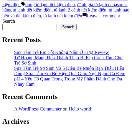
by
in
Tags:
Bền
kiệm điện
dòng tủ lạnh tiết kiệm điện
,
đánh giá tủ lạnh panasonic
,
Và
hãng tủ lạnh tiết kiệm điện
,
tủ lạnh 2 cánh tiết kiệm điện
,
tủ lạnh nào
Tiết
on
bền và tiết kiệm điện
,
tủ lạnh tiết kiệm điện
Leave a comment
Kiệm
Tủ
Search
Điện
Lạnh
Search
Nhất
Nào
Cho
Bền
Recent Posts
Gia
Và
Đình
Tiết
Bạn?”
Kiệm
Sữa Tắm Trẻ Em Tốt Không Nằm Ở Lượt Review
Điện
Từ Hoang Mang Đến Thành Thạo Bí Kíp Cách Tắm Cho
Nhất
Trẻ Sơ Sinh
Cho
Sữa Tắm Trẻ Sơ Sinh Và 5 Điều Bé Muốn Bạn Thấu Hiểu
Gia
Dùng Sữa Tắm Em Bé Hiệu Quả Giúp Ngủ Ngon Cả Đêm
Đình
pH – Yếu Tố Quan Trọng Trong Mỹ Phẩm Dành Cho Da
Bạn?
Nhạy Cảm
Recent Comments
A WordPress Commenter
on
Hello world!
Archives