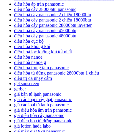
điều hòa áp trần panasonic
điều hòa cây 28000btu panasonic
điều hoà cây panasonic 2 chiều 18000btu
điều hòa cây panasonic 2 chiều 18000btu
điều hòa cây panasonic 28000btu inverter
điều hoà cây panasonic 45000btu
điều hòa cây panasonic 48000btu
điều hòa cục bộ
điều hòa không khí
điều hoà lọc không khí tốt nhất
điều hòa nanoe
điều hoà nanoe g
điều hòa trung tâm panasonic
điều hòa tủ đứng panasonic 28000btu 1 chiều
điều trị da nhạy cảm
gel sunscreen
gerber
giá bán tủ lạnh panasonic
giá các loại máy giặt panasonic
giá các loại tủ lạnh panasonic
giá điều hòa âm trần panasonic
giá điều hòa cây panasonic
giá điều hoà tủ đứng panasonic
giá lotion hada labo
giá máy giặt 9kg panasonic