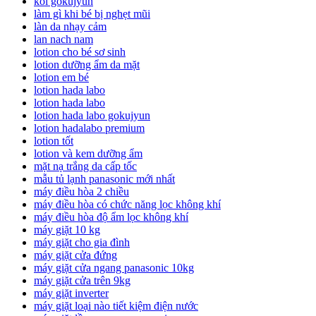
koi gokujyun
làm gì khi bé bị nghẹt mũi
làn da nhạy cảm
lan nach nam
lotion cho bé sơ sinh
lotion dưỡng ẩm da mặt
lotion em bé
lotion hada labo
lotion hada labo
lotion hada labo gokujyun
lotion hadalabo premium
lotion tốt
lotion và kem dưỡng ẩm
mặt nạ trắng da cấp tốc
mẫu tủ lạnh panasonic mới nhất
máy điều hòa 2 chiều
máy điều hòa có chức năng lọc không khí
máy điều hòa độ ẩm lọc không khí
máy giặt 10 kg
máy giặt cho gia đình
máy giặt cửa đứng
máy giặt cửa ngang panasonic 10kg
máy giặt cửa trên 9kg
máy giặt inverter
máy giặt loại nào tiết kiệm điện nước