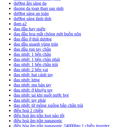
dưỡng ẩm sáng da
duong da toan than sau sinh
dưỡng sáng an toàn
dưỡng sáng lành tính
đạm a2
đau đầu hay quên
đau đầu hoa mắt chóng mặt buồn nôn
đau đầu ở thái dương
đau đầu quanh vùng trán
đau đầu run tay chân
đau nhức 1 bên chân
đau nhức 1 bên chân phải
đau nhức 1 bên chân trái
đau nhức 2 bên vai
đau nhức hai cánh tay
đau nhức lưng
đau nhức mu bàn tay
đau nhức ở khuỷu tay
đau nhức tai khi nuốt nước bọt
đau nhức tay phải
đau nhức từ mông xuống bắp chân trái
điều hoà 2 chiều
điều hoà âm trần loại nào tốt
điều hoà âm trần panasonic
điều hòa âm trần panasonic 24000btu 1 chiều inverter