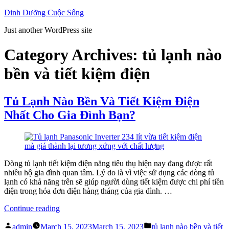
Skip
Dinh Dưỡng Cuộc Sống
to
Just another WordPress site
content
Category Archives:
tủ lạnh nào
bền và tiết kiệm điện
Tủ Lạnh Nào Bền Và Tiết Kiệm Điện
Nhất Cho Gia Đình Bạn?
Dòng tủ lạnh tiết kiệm điện năng tiêu thụ hiện nay đang được rất
nhiều hộ gia đình quan tâm. Lý do là vì việc sử dụng các dòng tủ
lạnh có khả năng trên sẽ giúp người dùng tiết kiệm được chi phí tiền
điện trong hóa đơn điện hàng tháng của gia đình. …
“Tủ
Continue reading
Lạnh
Posted
Posted
Nào
admin
March 15, 2023
March 15, 2023
tủ lạnh nào bền và tiết