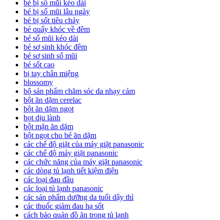
bé bị sổ mũi kéo dài
bé bị sổ mũi lâu ngày
bé bị sốt tiêu chảy
bé quấy khóc về đêm
bé sổ mũi kéo dài
bé sơ sinh khóc đêm
bé sơ sinh sổ mũi
bé sốt cao
bị tay chân miệng
blossomy
bộ sản phẩm chăm sóc da nhạy cảm
bột ăn dặm cerelac
bột ăn dặm ngọt
bọt dịu lành
bột mặn ăn dặm
bột ngọt cho bé ăn dặm
các chế độ giặt của máy giặt panasonic
các chế độ máy giặt panasonic
các chức năng của máy giặt panasonic
các dòng tủ lạnh tiết kiệm điện
các loại đau đầu
các loại tủ lạnh panasonic
các sản phẩm dưỡng da tuổi dậy thì
các thuốc giảm đau hạ sốt
cách bảo quản đồ ăn trong tủ lạnh