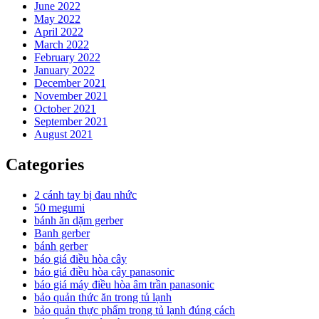
June 2022
May 2022
April 2022
March 2022
February 2022
January 2022
December 2021
November 2021
October 2021
September 2021
August 2021
Categories
2 cánh tay bị đau nhức
50 megumi
bánh ăn dặm gerber
Banh gerber
bánh gerber
báo giá điều hòa cây
báo giá điều hòa cây panasonic
báo giá máy điều hòa âm trần panasonic
bảo quản thức ăn trong tủ lạnh
bảo quản thực phẩm trong tủ lạnh đúng cách