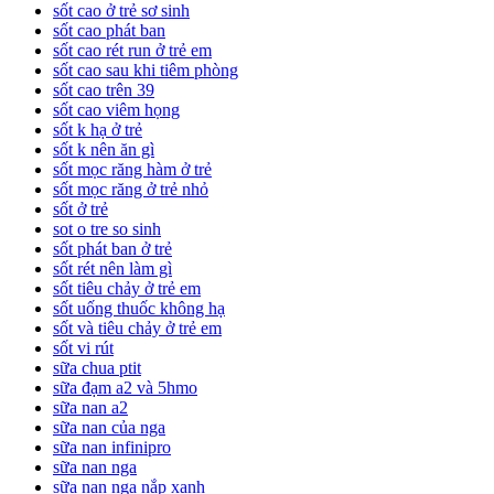
sốt cao ở trẻ sơ sinh
sốt cao phát ban
sốt cao rét run ở trẻ em
sốt cao sau khi tiêm phòng
sốt cao trên 39
sốt cao viêm họng
sốt k hạ ở trẻ
sốt k nên ăn gì
sốt mọc răng hàm ở trẻ
sốt mọc răng ở trẻ nhỏ
sốt ở trẻ
sot o tre so sinh
sốt phát ban ở trẻ
sốt rét nên làm gì
sốt tiêu chảy ở trẻ em
sốt uống thuốc không hạ
sốt và tiêu chảy ở trẻ em
sốt vi rút
sữa chua ptit
sữa đạm a2 và 5hmo
sữa nan a2
sữa nan của nga
sữa nan infinipro
sữa nan nga
sữa nan nga nắp xanh