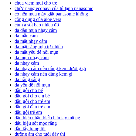
chua viem mui cho tre
chức năng econavi của tủ lạnh panasonic
có nên mua máy giặt panasonic không
công dụng của aloe vera
cúm a sốt bao nhiêu độ
da dầu mụn nhạy cảm
da mẫn cảm
da mặt nhạy cảm
da mặt sáng mịn tự nhiên
da mặt yếu dễ nổi mụn
da mụn nhạy cảm
da nhạy cảm
da nhạy cảm nên dùng kem dưỡng gì
da nhạy cảm nên dùng kem gì
da trắng sáng
da yếu dễ nổi mụn
dầu gội cho bé
dầu gội cho em bé
dầu gội cho trẻ em
dầu gội đầu trẻ em
dầu gội trẻ em
dấu hiệu nhận biết chân tay miệng
dấu hiệu sốt mọc răng
dầu tẩy trang tốt
dưỡng ẩm cho tuổi dậy thì