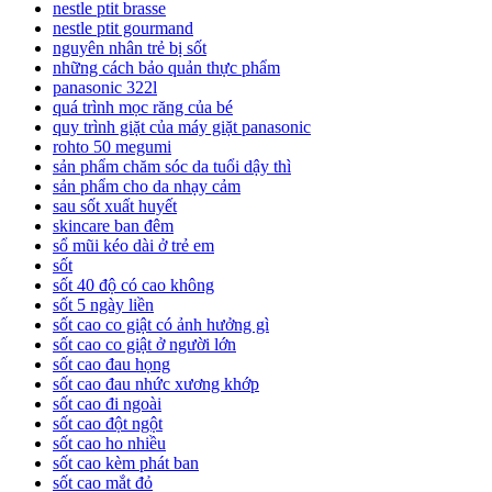
nestle ptit brasse
nestle ptit gourmand
nguyên nhân trẻ bị sốt
những cách bảo quản thực phẩm
panasonic 322l
quá trình mọc răng của bé
quy trình giặt của máy giặt panasonic
rohto 50 megumi
sản phẩm chăm sóc da tuổi dậy thì
sản phẩm cho da nhạy cảm
sau sốt xuất huyết
skincare ban đêm
sổ mũi kéo dài ở trẻ em
sốt
sốt 40 độ có cao không
sốt 5 ngày liền
sốt cao co giật có ảnh hưởng gì
sốt cao co giật ở người lớn
sốt cao đau họng
sốt cao đau nhức xương khớp
sốt cao đi ngoài
sốt cao đột ngột
sốt cao ho nhiều
sốt cao kèm phát ban
sốt cao mắt đỏ