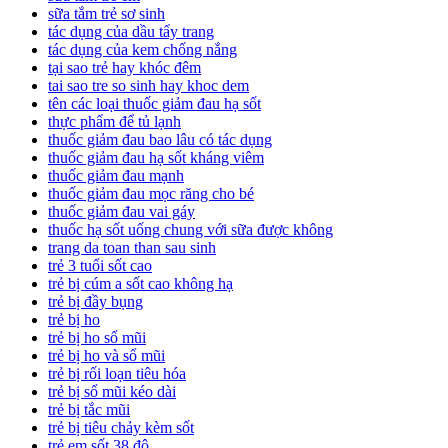
sữa tắm trẻ sơ sinh
tác dụng của dầu tẩy trang
tác dụng của kem chống nắng
tại sao trẻ hay khóc đêm
tai sao tre so sinh hay khoc dem
tên các loại thuốc giảm đau hạ sốt
thực phẩm để tủ lạnh
thuốc giảm đau bao lâu có tác dụng
thuốc giảm đau hạ sốt kháng viêm
thuốc giảm đau mạnh
thuốc giảm đau mọc răng cho bé
thuốc giảm đau vai gáy
thuốc hạ sốt uống chung với sữa được không
trang da toan than sau sinh
trẻ 3 tuổi sốt cao
trẻ bị cúm a sốt cao không hạ
trẻ bị đầy bụng
trẻ bị ho
trẻ bị ho sổ mũi
trẻ bị ho và sổ mũi
trẻ bị rối loạn tiêu hóa
trẻ bị sổ mũi kéo dài
trẻ bị tắc mũi
trẻ bị tiêu chảy kèm sốt
trẻ em sốt 38 độ