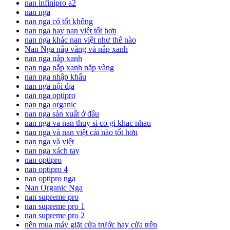
nan infinipro a2
nan nga
nan nga có tốt không
nan nga hay nan việt tốt hơn
nan nga khác nan việt như thế nào
Nan Nga nắp vàng và nắp xanh
nan nga nắp xanh
nan nga nắp xanh nắp vàng
nan nga nhập khẩu
nan nga nội địa
nan nga optipro
nan nga organic
nan nga sản xuất ở đâu
nan nga va nan thuy si co gi khac nhau
nan nga và nan việt cái nào tốt hơn
nan nga và việt
nan nga xách tay
nan optipro
nan optipro 4
nan optipro nga
Nan Organic Nga
nan supreme pro
nan supreme pro 1
nan supreme pro 2
nên mua máy giặt cửa trước hay cửa trên