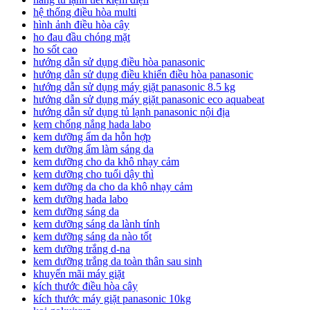
hệ thống điều hòa multi
hình ảnh điều hòa cây
ho đau đầu chóng mặt
ho sốt cao
hướng dẫn sử dụng điều hòa panasonic
hướng dẫn sử dụng điều khiển điều hòa panasonic
hướng dẫn sử dụng máy giặt panasonic 8.5 kg
hướng dẫn sử dụng máy giặt panasonic eco aquabeat
hướng dẫn sử dụng tủ lạnh panasonic nội địa
kem chống nắng hada labo
kem dưỡng ẩm da hỗn hợp
kem dưỡng ẩm làm sáng da
kem dưỡng cho da khô nhạy cảm
kem dưỡng cho tuổi dậy thì
kem dưỡng da cho da khô nhạy cảm
kem dưỡng hada labo
kem dưỡng sáng da
kem dưỡng sáng da lành tính
kem dưỡng sáng da nào tốt
kem dưỡng trắng d-na
kem dưỡng trắng da toàn thân sau sinh
khuyến mãi máy giặt
kích thước điều hòa cây
kích thước máy giặt panasonic 10kg