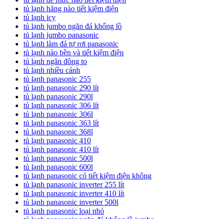
tủ lạnh hãng nào tiết kiệm điện
tủ lạnh icy
tủ lạnh jumbo ngăn đá khổng lồ
tủ lạnh jumbo panasonic
tủ lạnh làm đá tự rơi panasonic
tủ lạnh nào bền và tiết kiệm điện
tủ lạnh ngăn đông to
tủ lạnh nhiều cánh
tủ lạnh panasonic 255
tủ lạnh panasonic 290 lít
tủ lạnh panasonic 290l
tủ lạnh panasonic 306 lít
tủ lạnh panasonic 306l
tủ lạnh panasonic 363 lít
tủ lạnh panasonic 368l
tủ lạnh panasonic 410
tủ lạnh panasonic 410 lít
tủ lạnh panasonic 500l
tủ lạnh panasonic 600l
tủ lạnh panasonic có tiết kiệm điện không
tủ lạnh panasonic inverter 255 lít
tủ lạnh panasonic inverter 410 lít
tủ lạnh panasonic inverter 500l
tủ lạnh panasonic loại nhỏ