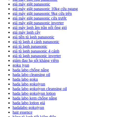
giá máy giặt panasonic
giá máy giặt panasonic 10kg cửa ngang
giá máy giặt panasonic 9kg cửa trên
giá máy giặt panasonic cửa trước
giá máy giặt panasonic inverter
giá máy lạnh âm trần nối ống gió
giá máy lạnh cây
giá tiền tủ lạnh panasonic
giá tủ lạnh 4 cánh panasonic
giá tủ lạnh panasonic
giá tủ lạnh panasonic 4 cánh
giá tủ lạnh panasonic inverter
giảm đau hạ sốt kháng viêm
goku jyun
hada labo chống nắng
hada labo cleansing oil
hada labo goku
hada labo gokujyun
hada labo gokujyun cleansing oil
hada labo gokujyun lotion
hada labo kem chống nắng
hada labo lotion giá
hadalabo gokujyun
hair essence
hãng tủ lạnh tiết kiệm điện