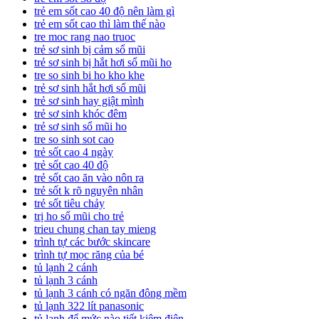
trẻ em sốt cao 40 độ nên làm gì
trẻ em sốt cao thì làm thế nào
tre moc rang nao truoc
trẻ sơ sinh bị cảm sổ mũi
trẻ sơ sinh bị hắt hơi sổ mũi ho
tre so sinh bi ho kho khe
trẻ sơ sinh hắt hơi sổ mũi
trẻ sơ sinh hay giật mình
trẻ sơ sinh khóc đêm
trẻ sơ sinh sổ mũi ho
tre so sinh sot cao
trẻ sốt cao 4 ngày
trẻ sốt cao 40 độ
trẻ sốt cao ăn vào nôn ra
trẻ sốt k rõ nguyên nhân
trẻ sốt tiêu chảy
trị ho sổ mũi cho trẻ
trieu chung chan tay mieng
trình tự các bước skincare
trình tự mọc răng của bé
tủ lạnh 2 cánh
tủ lạnh 3 cánh
tủ lạnh 3 cánh có ngăn đông mềm
tủ lạnh 322 lít panasonic
tủ lạnh để mức nào tiết kiệm điện