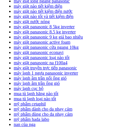
máy giặt lồng ngang panasonic
máy giặt nào tiết kiệm điện
máy giặt nào tiết kiệm điện nước
máy giặt nào tốt và tiết kiệm điện
máy giặt nước nóng
máy giặt panasonic 8 5kg inverter
máy giặt panasonic 8.5 kg inverter
máy giặt panasonic 9 kg giá bao nhiêu
máy giặt panasonic active foam
máy giặt panasonic cửa ngang 10kg
máy giặt panasonic econavi
máy giặt panasonic loại nào tốt
máy giặt panasonic na f100a4
máy giặt truyền trực tiếp panasonic
máy lạnh 1 ngựa panasonic inverter
máy lạnh âm trần nối ống gió
máy lạnh âm trần ống gió
máy lạnh cục bộ
mua tủ lạnh hãng nào tốt
mua tủ lạnh loại nào tốt
mỹ phẩm cetaphil
mỹ phẩm dành cho da nhạy cảm
mỹ phẩm dùng cho da nhạy cảm
mỹ phẩm hada labo
nan của nga