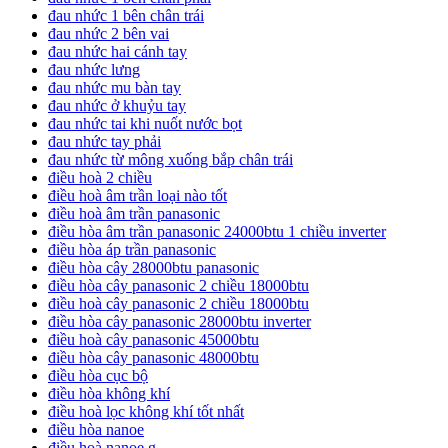
đau nhức 1 bên chân trái
đau nhức 2 bên vai
đau nhức hai cánh tay
đau nhức lưng
đau nhức mu bàn tay
đau nhức ở khuỷu tay
đau nhức tai khi nuốt nước bọt
đau nhức tay phải
đau nhức từ mông xuống bắp chân trái
điều hoà 2 chiều
điều hoà âm trần loại nào tốt
điều hoà âm trần panasonic
điều hòa âm trần panasonic 24000btu 1 chiều inverter
điều hòa áp trần panasonic
điều hòa cây 28000btu panasonic
điều hòa cây panasonic 2 chiều 18000btu
điều hoà cây panasonic 2 chiều 18000btu
điều hòa cây panasonic 28000btu inverter
điều hoà cây panasonic 45000btu
điều hòa cây panasonic 48000btu
điều hòa cục bộ
điều hòa không khí
điều hoà lọc không khí tốt nhất
điều hòa nanoe
điều hoà nanoe g