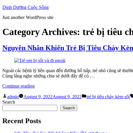
Skip
Dinh Dưỡng Cuộc Sống
to
Just another WordPress site
content
Category Archives:
trẻ bị tiêu 
Nguyên Nhân Khiến Trẻ Bị Tiêu Chảy Kè
Ngoài các bệnh lý liên quan đến đường hô hấp, trẻ nhỏ cũng sẽ thường
Cùng lắng nghe những chia sẻ dưới đây để có …
“Nguyên
Continue reading
Nhân
Posted
Posted
Khiến
admin
August 9, 2022
August 9, 2022
trẻ bị tiêu chảy kèm sốt
by
in
Trẻ
Search
Bị
Search
Tiêu
Chảy
Recent Posts
Kèm
Sốt”