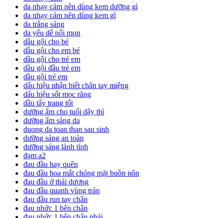
da nhạy cảm nên dùng kem dưỡng gì
da nhạy cảm nên dùng kem gì
da trắng sáng
da yếu dễ nổi mụn
dầu gội cho bé
dầu gội cho em bé
dầu gội cho trẻ em
dầu gội đầu trẻ em
dầu gội trẻ em
dấu hiệu nhận biết chân tay miệng
dấu hiệu sốt mọc răng
dầu tẩy trang tốt
dưỡng ẩm cho tuổi dậy thì
dưỡng ẩm sáng da
duong da toan than sau sinh
dưỡng sáng an toàn
dưỡng sáng lành tính
đạm a2
đau đầu hay quên
đau đầu hoa mắt chóng mặt buồn nôn
đau đầu ở thái dương
đau đầu quanh vùng trán
đau đầu run tay chân
đau nhức 1 bên chân
đau nhức 1 bên chân phải