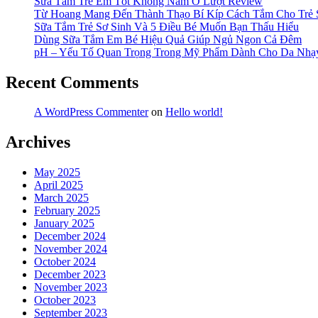
Sữa Tắm Trẻ Em Tốt Không Nằm Ở Lượt Review
Từ Hoang Mang Đến Thành Thạo Bí Kíp Cách Tắm Cho Trẻ 
Sữa Tắm Trẻ Sơ Sinh Và 5 Điều Bé Muốn Bạn Thấu Hiểu
Dùng Sữa Tắm Em Bé Hiệu Quả Giúp Ngủ Ngon Cả Đêm
pH – Yếu Tố Quan Trọng Trong Mỹ Phẩm Dành Cho Da Nh
Recent Comments
A WordPress Commenter
on
Hello world!
Archives
May 2025
April 2025
March 2025
February 2025
January 2025
December 2024
November 2024
October 2024
December 2023
November 2023
October 2023
September 2023