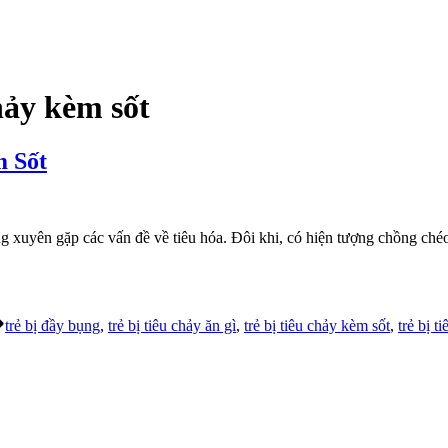
chảy kèm sốt
m Sốt
 xuyên gặp các vấn đề về tiêu hóa. Đôi khi, có hiện tượng chồng chéo 
Tags:
trẻ bị đầy bụng
,
trẻ bị tiêu chảy ăn gì
,
trẻ bị tiêu chảy kèm sốt
,
trẻ bị t