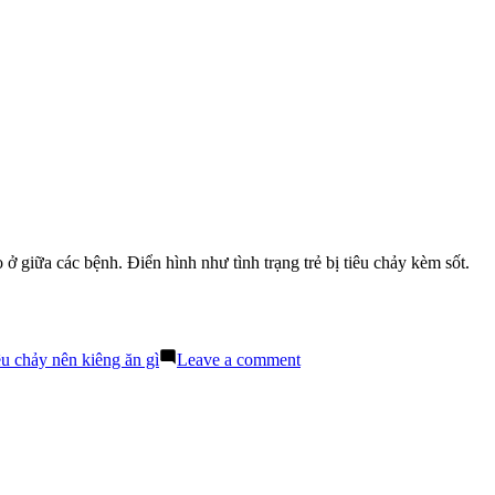
ở giữa các bệnh. Điển hình như tình trạng trẻ bị tiêu chảy kèm sốt.
on
iêu chảy nên kiêng ăn gì
Leave a comment
Nguyên
Nhân
Khiến
Trẻ
Bị
Tiêu