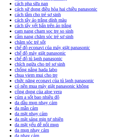
cách pha sữa nan
cách sử dụng điều hòa hai chiều panasonic
cách tắm cho trẻ sơ sinh
cách tẩy áo trắng dính màu
cách tẩy vết bẩn trên áo trắng
cam nang cham soc tre so sinh
cẩm nang chăm sóc trẻ sơ sinh
chăm sóc trẻ sốt
chế độ econavi của máy giặt panasonic
chế độ máy giặt panasonic
chế độ tủ lạnh panasonic
chích ngừa cho trẻ sơ sinh
chống nắng hada labo
chua viem mui cho tre
chức năng econavi của tủ lạnh panasonic
có nên mua máy giặt panasonic không
công dụng của aloe vera
cúm a sốt bao nhiêu độ
da dầu mụn nhạy cảm
da mẫn cảm
da mặt nhạy cảm
da mặt sáng mịn tự nhiên
da mặt yếu dễ nổi mụn
da mụn nhạy cảm
da nhạy cảm