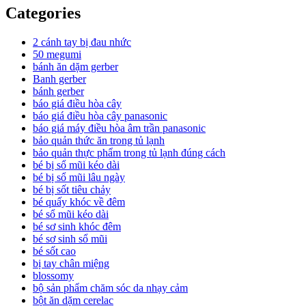
Categories
2 cánh tay bị đau nhức
50 megumi
bánh ăn dặm gerber
Banh gerber
bánh gerber
báo giá điều hòa cây
báo giá điều hòa cây panasonic
báo giá máy điều hòa âm trần panasonic
bảo quản thức ăn trong tủ lạnh
bảo quản thực phẩm trong tủ lạnh đúng cách
bé bị sổ mũi kéo dài
bé bị sổ mũi lâu ngày
bé bị sốt tiêu chảy
bé quấy khóc về đêm
bé sổ mũi kéo dài
bé sơ sinh khóc đêm
bé sơ sinh sổ mũi
bé sốt cao
bị tay chân miệng
blossomy
bộ sản phẩm chăm sóc da nhạy cảm
bột ăn dặm cerelac