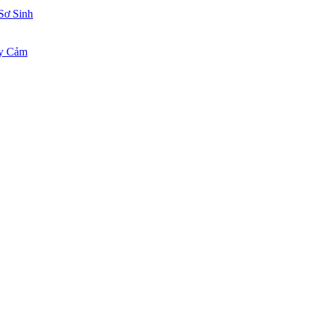
Sơ Sinh
ạy Cảm