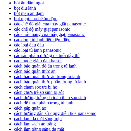
bột ăn dặm ngọt
bọt dịu lành
bột mặn ăn dặm
bột ngọt cho bé ăn dặm
các chế độ giặt của máy giặt panasonic
các chế độ máy giặt panasonic
các chức năng của máy giặt panasonic
các dòng tủ lạnh tiết kiệm điện
các loại đau đầu
các loại tủ lạnh panasonic
các sản phẩm dưỡng da tuổi dậy thì
các thuốc giảm đau hạ sốt
cách bảo quản đồ ăn trong tủ lạnh
cách bảo quản thức ăn
cách bảo quản thức ăn trong tủ lạnh
cách bảo quản thực phẩm trong tủ lạnh
cach cham soc tre bi ho
cách chữa trẻ sơ sinh bị sốt
cách dưỡng trắng da toàn thân sau sinh
cách để thực phẩm trong tủ lạnh
cách gấp quần áo
cách hướng dẫn sử dụng điều hòa panasonic
cách làm da mặt sáng mịn
cách làm sạch áo trắng
cách làm trắng sáng da mặt