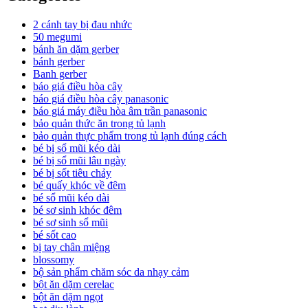
2 cánh tay bị đau nhức
50 megumi
bánh ăn dặm gerber
bánh gerber
Banh gerber
báo giá điều hòa cây
báo giá điều hòa cây panasonic
báo giá máy điều hòa âm trần panasonic
bảo quản thức ăn trong tủ lạnh
bảo quản thực phẩm trong tủ lạnh đúng cách
bé bị sổ mũi kéo dài
bé bị sổ mũi lâu ngày
bé bị sốt tiêu chảy
bé quấy khóc về đêm
bé sổ mũi kéo dài
bé sơ sinh khóc đêm
bé sơ sinh sổ mũi
bé sốt cao
bị tay chân miệng
blossomy
bộ sản phẩm chăm sóc da nhạy cảm
bột ăn dặm cerelac
bột ăn dặm ngọt