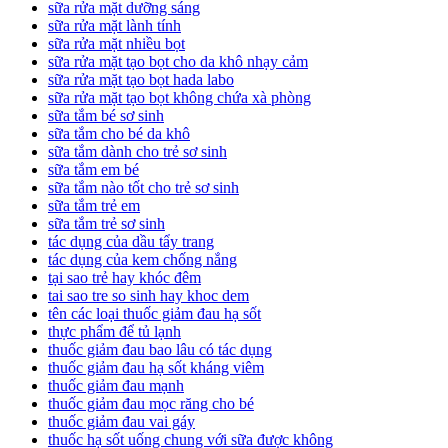
sữa rửa mặt dưỡng sáng
sữa rửa mặt lành tính
sữa rửa mặt nhiều bọt
sữa rửa mặt tạo bọt cho da khô nhạy cảm
sữa rửa mặt tạo bọt hada labo
sữa rửa mặt tạo bọt không chứa xà phòng
sữa tắm bé sơ sinh
sữa tắm cho bé da khô
sữa tắm dành cho trẻ sơ sinh
sữa tắm em bé
sữa tắm nào tốt cho trẻ sơ sinh
sữa tắm trẻ em
sữa tắm trẻ sơ sinh
tác dụng của dầu tẩy trang
tác dụng của kem chống nắng
tại sao trẻ hay khóc đêm
tai sao tre so sinh hay khoc dem
tên các loại thuốc giảm đau hạ sốt
thực phẩm để tủ lạnh
thuốc giảm đau bao lâu có tác dụng
thuốc giảm đau hạ sốt kháng viêm
thuốc giảm đau mạnh
thuốc giảm đau mọc răng cho bé
thuốc giảm đau vai gáy
thuốc hạ sốt uống chung với sữa được không