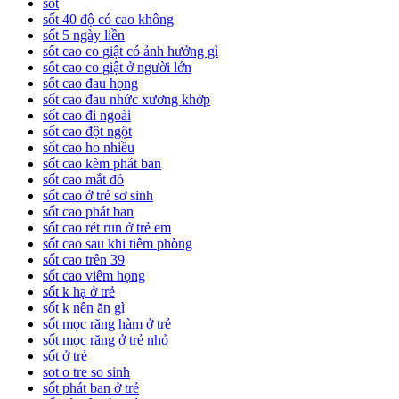
sốt
sốt 40 độ có cao không
sốt 5 ngày liền
sốt cao co giật có ảnh hưởng gì
sốt cao co giật ở người lớn
sốt cao đau họng
sốt cao đau nhức xương khớp
sốt cao đi ngoài
sốt cao đột ngột
sốt cao ho nhiều
sốt cao kèm phát ban
sốt cao mắt đỏ
sốt cao ở trẻ sơ sinh
sốt cao phát ban
sốt cao rét run ở trẻ em
sốt cao sau khi tiêm phòng
sốt cao trên 39
sốt cao viêm họng
sốt k hạ ở trẻ
sốt k nên ăn gì
sốt mọc răng hàm ở trẻ
sốt mọc răng ở trẻ nhỏ
sốt ở trẻ
sot o tre so sinh
sốt phát ban ở trẻ