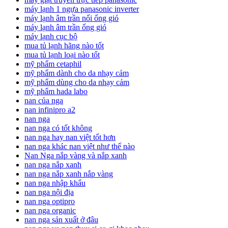
máy lạnh 1 ngựa panasonic inverter
máy lạnh âm trần nối ống gió
máy lạnh âm trần ống gió
máy lạnh cục bộ
mua tủ lạnh hãng nào tốt
mua tủ lạnh loại nào tốt
mỹ phẩm cetaphil
mỹ phẩm dành cho da nhạy cảm
mỹ phẩm dùng cho da nhạy cảm
mỹ phẩm hada labo
nan của nga
nan infinipro a2
nan nga
nan nga có tốt không
nan nga hay nan việt tốt hơn
nan nga khác nan việt như thế nào
Nan Nga nắp vàng và nắp xanh
nan nga nắp xanh
nan nga nắp xanh nắp vàng
nan nga nhập khẩu
nan nga nội địa
nan nga optipro
nan nga organic
nan nga sản xuất ở đâu