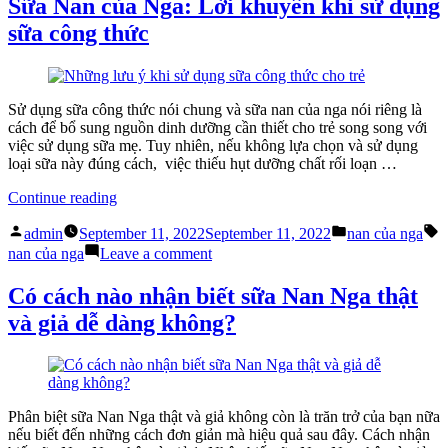
Sữa Nan của Nga: Lời khuyên khi sử dụng
hiệu
Nga
sữa công thức
&
giải
nguyên
đáp
nhân
dấu
trẻ
hiệu
thiếu
&
Sử dụng sữa công thức nói chung và sữa nan của nga nói riêng là
Vitamin
nguyên
cách để bổ sung nguồn dinh dưỡng cần thiết cho trẻ song song với
D”
nhân
việc sử dụng sữa mẹ. Tuy nhiên, nếu không lựa chọn và sử dụng
trẻ
loại sữa này đúng cách, việc thiếu hụt dưỡng chất rối loạn …
thiếu
Vitamin
“Sữa
Continue reading
D
Nan
Posted
Posted
T
của
admin
September 11, 2022
September 11, 2022
nan của nga
by
in
Nga:
on
nan của nga
Leave a comment
Lời
Sữa
khuyên
Nan
Có cách nào nhận biết sữa Nan Nga thật
khi
của
và giả dễ dàng không?
sử
Nga:
dụng
Lời
sữa
khuyên
công
khi
thức”
sử
dụng
Phân biệt sữa Nan Nga thật và giả không còn là trăn trở của bạn nữa
sữa
nếu biết đến những cách đơn giản mà hiệu quả sau đây. Cách nhận