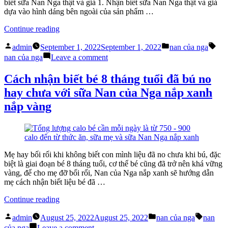
công
biết sữa Nan Nga thật và giả 1. Nhận biết sữa Nan Nga thật và giả
thức
dựa vào hình dáng bên ngoài của sản phẩm …
“Có
Continue reading
cách
Posted
Posted
Tag
nào
admin
September 1, 2022
September 1, 2022
nan của nga
by
in
nhận
on
nan của nga
Leave a comment
biết
Có
sữa
cách
Cách nhận biết bé 8 tháng tuổi đã bú no
Nan
nào
hay chưa với sữa Nan của Nga nắp xanh
Nga
nhận
thật
biết
nắp vàng
và
sữa
giả
Nan
dễ
Nga
dàng
thật
không?”
và
Mẹ hay bối rối khi không biết con mình liệu đã no chưa khi bú, đặc
giả
biệt là giai đoạn bé 8 tháng tuổi, cơ thể bé cũng đã trở nên khá vững
dễ
vàng, để cho mẹ đỡ bối rối, Nan của Nga nắp xanh sẽ hướng dẫn
dàng
mẹ cách nhận biết liệu bé đã …
không?
“Cách
Continue reading
nhận
Posted
Posted
Tags:
biết
admin
August 25, 2022
August 25, 2022
nan của nga
nan
by
in
bé
on
của nga
Leave a comment