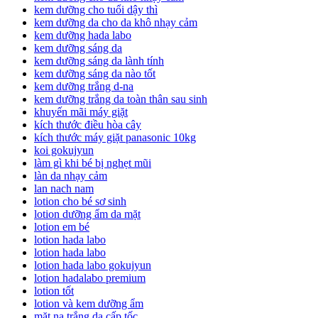
kem dưỡng cho tuổi dậy thì
kem dưỡng da cho da khô nhạy cảm
kem dưỡng hada labo
kem dưỡng sáng da
kem dưỡng sáng da lành tính
kem dưỡng sáng da nào tốt
kem dưỡng trắng d-na
kem dưỡng trắng da toàn thân sau sinh
khuyến mãi máy giặt
kích thước điều hòa cây
kích thước máy giặt panasonic 10kg
koi gokujyun
làm gì khi bé bị nghẹt mũi
làn da nhạy cảm
lan nach nam
lotion cho bé sơ sinh
lotion dưỡng ẩm da mặt
lotion em bé
lotion hada labo
lotion hada labo
lotion hada labo gokujyun
lotion hadalabo premium
lotion tốt
lotion và kem dưỡng ẩm
mặt nạ trắng da cấp tốc