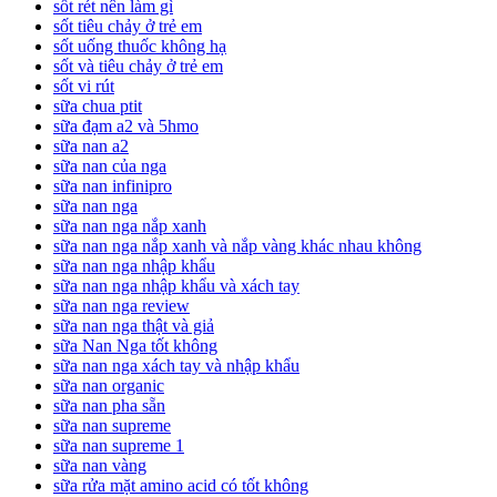
sốt rét nên làm gì
sốt tiêu chảy ở trẻ em
sốt uống thuốc không hạ
sốt và tiêu chảy ở trẻ em
sốt vi rút
sữa chua ptit
sữa đạm a2 và 5hmo
sữa nan a2
sữa nan của nga
sữa nan infinipro
sữa nan nga
sữa nan nga nắp xanh
sữa nan nga nắp xanh và nắp vàng khác nhau không
sữa nan nga nhập khẩu
sữa nan nga nhập khẩu và xách tay
sữa nan nga review
sữa nan nga thật và giả
sữa Nan Nga tốt không
sữa nan nga xách tay và nhập khẩu
sữa nan organic
sữa nan pha sẵn
sữa nan supreme
sữa nan supreme 1
sữa nan vàng
sữa rửa mặt amino acid có tốt không