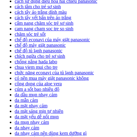
cách sử dụng điều hòa hai chiều panasonic
cách tắm cho trẻ sơ sinh
cách tẩy áo trắng dính màu
cách tẩy vết bẩn trên áo trắng
cẩm nang chăm sóc trẻ sơ sinh
cam nang cham soc tre so sinh
chăm sóc trẻ sốt
chế độ econavi của máy giặt panasonic
chế độ máy giặt panasonic
chế độ tủ lạnh panasonic
chích ngừa cho trẻ sơ sinh
chống nắng hada labo
chua viem mui cho tre
chức năng econavi của tủ lạnh panasonic
có nên mua máy giặt panasonic không
công dụng của aloe vera
cúm a sốt bao nhiêu độ
da dầu mụn nhạy cảm
da mẫn cảm
da mặt nhạy cảm
da mặt sáng mịn tự nhiên
da mặt yếu dễ nổi mụn
da mụn nhạy cảm
da nhạy cảm
da nhạy cảm nên dùng kem dưỡng gì