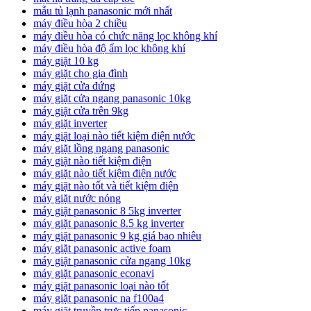
mẫu tủ lạnh panasonic mới nhất
máy điều hòa 2 chiều
máy điều hòa có chức năng lọc không khí
máy điều hòa độ ẩm lọc không khí
máy giặt 10 kg
máy giặt cho gia đình
máy giặt cửa đứng
máy giặt cửa ngang panasonic 10kg
máy giặt cửa trên 9kg
máy giặt inverter
máy giặt loại nào tiết kiệm điện nước
máy giặt lồng ngang panasonic
máy giặt nào tiết kiệm điện
máy giặt nào tiết kiệm điện nước
máy giặt nào tốt và tiết kiệm điện
máy giặt nước nóng
máy giặt panasonic 8 5kg inverter
máy giặt panasonic 8.5 kg inverter
máy giặt panasonic 9 kg giá bao nhiêu
máy giặt panasonic active foam
máy giặt panasonic cửa ngang 10kg
máy giặt panasonic econavi
máy giặt panasonic loại nào tốt
máy giặt panasonic na f100a4
máy giặt truyền trực tiếp panasonic