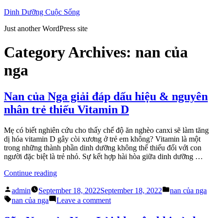
Skip
Dinh Dưỡng Cuộc Sống
to
Just another WordPress site
content
Category Archives:
nan của
nga
Nan của Nga giải đáp dấu hiệu & nguyên
nhân trẻ thiếu Vitamin D
Mẹ có biết nghiên cứu cho thấy chế độ ăn nghèo canxi sẽ làm tăng
dị hóa vitamin D gây còi xương ở trẻ em không? Vitamin là một
trong những thành phần dinh dưỡng không thể thiếu đối với con
người đặc biệt là trẻ nhỏ. Sự kết hợp hài hòa giữa dinh dưỡng …
“Nan
Continue reading
của
Posted
Posted
Nga
admin
September 18, 2022
September 18, 2022
nan của nga
by
in
Tags:
giải
on
nan của nga
Leave a comment
đáp
Nan
dấu
của