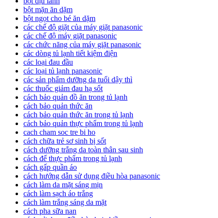
bọt dịu lành
bột mặn ăn dặm
bột ngọt cho bé ăn dặm
các chế độ giặt của máy giặt panasonic
các chế độ máy giặt panasonic
các chức năng của máy giặt panasonic
các dòng tủ lạnh tiết kiệm điện
các loại đau đầu
các loại tủ lạnh panasonic
các sản phẩm dưỡng da tuổi dậy thì
các thuốc giảm đau hạ sốt
cách bảo quản đồ ăn trong tủ lạnh
cách bảo quản thức ăn
cách bảo quản thức ăn trong tủ lạnh
cách bảo quản thực phẩm trong tủ lạnh
cach cham soc tre bi ho
cách chữa trẻ sơ sinh bị sốt
cách dưỡng trắng da toàn thân sau sinh
cách để thực phẩm trong tủ lạnh
cách gấp quần áo
cách hướng dẫn sử dụng điều hòa panasonic
cách làm da mặt sáng mịn
cách làm sạch áo trắng
cách làm trắng sáng da mặt
cách pha sữa nan