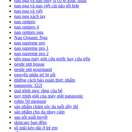
nan nga va nan thuy si co gi khac nhau
nan nga và nan việt cái nào tốt hơn
nan nga và việt
nan nga xách tay
nan optipro
nan optipro 4
nan optipro nga
Nan Organic Nga
nan supreme pro
nan supreme pro 1
nan supreme pro 2
nên mua máy giặt cửa trước hay cửa trên
nestle ptit brasse
nestle ptit gourmand
nguyên nhân trẻ bị sốt
những cách bảo quản thực phẩm
panasonic 322l
quá trình mọc răng của bé
quy trình giặt của máy giặt panasonic
rohto 50 megumi
sản phẩm chăm sóc da tuổi dậy thì
sản phẩm cho da nhạy cảm
sau sốt xuất huyết
skincare ban đêm
sổ mũi kéo dài ở trẻ em