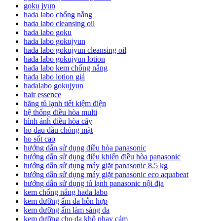
goku jyun
hada labo chống nắng
hada labo cleansing oil
hada labo goku
hada labo gokujyun
hada labo gokujyun cleansing oil
hada labo gokujyun lotion
hada labo kem chống nắng
hada labo lotion giá
hadalabo gokujyun
hair essence
hãng tủ lạnh tiết kiệm điện
hệ thống điều hòa multi
hình ảnh điều hòa cây
ho đau đầu chóng mặt
ho sốt cao
hướng dẫn sử dụng điều hòa panasonic
hướng dẫn sử dụng điều khiển điều hòa panasonic
hướng dẫn sử dụng máy giặt panasonic 8.5 kg
hướng dẫn sử dụng máy giặt panasonic eco aquabeat
hướng dẫn sử dụng tủ lạnh panasonic nội địa
kem chống nắng hada labo
kem dưỡng ẩm da hỗn hợp
kem dưỡng ẩm làm sáng da
kem dưỡng cho da khô nhạy cảm