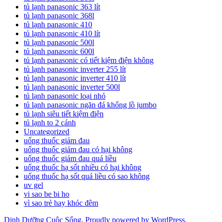
tủ lạnh panasonic 363 lít
tủ lạnh panasonic 368l
tủ lạnh panasonic 410
tủ lạnh panasonic 410 lít
tủ lạnh panasonic 500l
tủ lạnh panasonic 600l
tủ lạnh panasonic có tiết kiệm điện không
tủ lạnh panasonic inverter 255 lít
tủ lạnh panasonic inverter 410 lít
tủ lạnh panasonic inverter 500l
tủ lạnh panasonic loại nhỏ
tủ lạnh panasonic ngăn đá khổng lồ jumbo
tủ lạnh siêu tiết kiệm điện
tủ lạnh to 2 cánh
Uncategorized
uống thuốc giảm đau
uống thuốc giảm đau có hại không
uống thuốc giảm đau quá liều
uống thuốc hạ sốt nhiều có hại không
uống thuốc hạ sốt quá liều có sao không
uv gel
vi sao be bi ho
vì sao trẻ hay khóc đêm
Dinh Dưỡng Cuộc Sống
,
Proudly powered by WordPress.