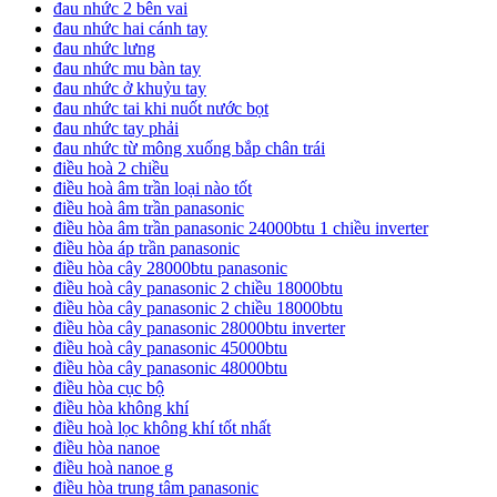
đau nhức 2 bên vai
đau nhức hai cánh tay
đau nhức lưng
đau nhức mu bàn tay
đau nhức ở khuỷu tay
đau nhức tai khi nuốt nước bọt
đau nhức tay phải
đau nhức từ mông xuống bắp chân trái
điều hoà 2 chiều
điều hoà âm trần loại nào tốt
điều hoà âm trần panasonic
điều hòa âm trần panasonic 24000btu 1 chiều inverter
điều hòa áp trần panasonic
điều hòa cây 28000btu panasonic
điều hoà cây panasonic 2 chiều 18000btu
điều hòa cây panasonic 2 chiều 18000btu
điều hòa cây panasonic 28000btu inverter
điều hoà cây panasonic 45000btu
điều hòa cây panasonic 48000btu
điều hòa cục bộ
điều hòa không khí
điều hoà lọc không khí tốt nhất
điều hòa nanoe
điều hoà nanoe g
điều hòa trung tâm panasonic