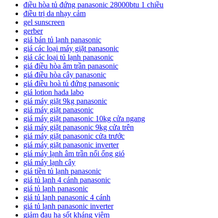
điều hòa tủ đứng panasonic 28000btu 1 chiều
điều trị da nhạy cảm
gel sunscreen
gerber
giá bán tủ lạnh panasonic
giá các loại máy giặt panasonic
giá các loại tủ lạnh panasonic
giá điều hòa âm trần panasonic
giá điều hòa cây panasonic
giá điều hoà tủ đứng panasonic
giá lotion hada labo
giá máy giặt 9kg panasonic
giá máy giặt panasonic
giá máy giặt panasonic 10kg cửa ngang
giá máy giặt panasonic 9kg cửa trên
giá máy giặt panasonic cửa trước
giá máy giặt panasonic inverter
giá máy lạnh âm trần nối ống gió
giá máy lạnh cây
giá tiền tủ lạnh panasonic
giá tủ lạnh 4 cánh panasonic
giá tủ lạnh panasonic
giá tủ lạnh panasonic 4 cánh
giá tủ lạnh panasonic inverter
giảm đau hạ sốt kháng viêm