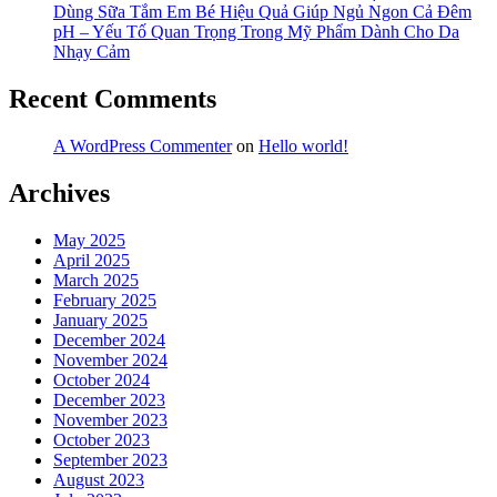
Dùng Sữa Tắm Em Bé Hiệu Quả Giúp Ngủ Ngon Cả Đêm
Pha
Optipro
pH – Yếu Tố Quan Trọng Trong Mỹ Phẩm Dành Cho Da
Sữa
Cho
Nhạy Cảm
Nan
Trẻ
Nga
Sơ
Optipro
Sinh
Recent Comments
Cho
(2)”
Trẻ
A WordPress Commenter
on
Hello world!
Sơ
Sinh
Archives
(2)
May 2025
April 2025
March 2025
February 2025
January 2025
December 2024
November 2024
October 2024
December 2023
November 2023
October 2023
September 2023
August 2023