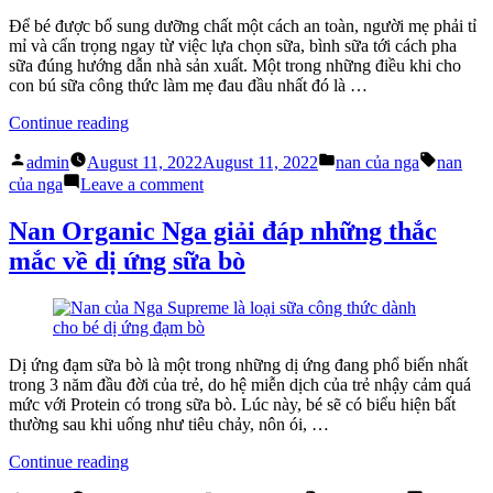
tác
Nan
dụng
của
Để bé được bổ sung dưỡng chất một cách an toàn, người mẹ phải tỉ
gì
Nga
mỉ và cẩn trọng ngay từ việc lựa chọn sữa, bình sữa tới cách pha
với
có
sữa đúng hướng dẫn nhà sản xuất. Một trong những điều khi cho
sức
tác
con bú sữa công thức làm mẹ đau đầu nhất đó là …
khỏe
dụng
bé?”
gì
“Nan
Continue reading
với
Organic
Posted
Posted
Tags:
sức
Nga
admin
August 11, 2022
August 11, 2022
nan của nga
nan
by
in
khỏe
hướng
on
của nga
Leave a comment
bé?
dẫn
Nan
cách
Organic
Nan Organic Nga giải đáp những thắc
làm
Nga
mắc về dị ứng sữa bò
đúng
hướng
khi
dẫn
hâm
cách
sữa
làm
công
đúng
thức
khi
Dị ứng đạm sữa bò là một trong những dị ứng đang phổ biến nhất
cho
hâm
trong 3 năm đầu đời của trẻ, do hệ miễn dịch của trẻ nhậy cảm quá
bé”
sữa
mức với Protein có trong sữa bò. Lúc này, bé sẽ có biểu hiện bất
công
thường sau khi uống như tiêu chảy, nôn ói, …
thức
cho
“Nan
Continue reading
bé
Organic