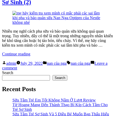
Sơ Sinh (2)
Sữa
Sữa
Nan
Tốt
Của
Nhất
Nga
–
Là
Sữa
Gợi
Nan
Nhiều mẹ nghĩ cách pha sữa và bảo quản sữa không quá quan
Ý
Của
trọng. Tuy nhiên, đây có thể là một trong những nguyên nhân khiến
Hoàn
Nga
bé khó tăng cân hoặc bị táo bón, tiêu chảy. Vì thế, mẹ hãy cùng
Hảo
Là
kiểm tra xem mình có mắc phải các sai lầm khi pha và bảo …
Cho
Gợi
Mẹ”
Ý
“Các
Continue reading
Hoàn
Sai
Hảo
Posted
Posted
Tags:
Lầm
admin
July 29, 2022
nan của nga
nan của nga
Leave a
Cho
by
in
on
Phổ
comment
Mẹ
Các
Biến
Search
Sai
Và
Search
Lầm
Tác
Phổ
Hại
Recent Posts
Biến
Trong
Và
Cách
Sữa Tắm Trẻ Em Tốt Không Nằm Ở Lượt Review
Tác
Pha
Từ Hoang Mang Đến Thành Thạo Bí Kíp Cách Tắm Cho
Hại
Sữa
Trẻ Sơ Sinh
Trong
Nan
Sữa Tắm Trẻ Sơ Sinh Và 5 Điều Bé Muốn Bạn Thấu Hiểu
Cách
Nga