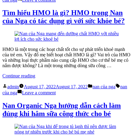
8
Cách
tháng
nhận
Tìm hiểu HMO là gì? HMO trong Nan
tuổi
biết
của Nga có tác dụng gì với sức khỏe bé?
đã
bé
bú
8
no
tháng
hay
tuổi
chưa
đã
với
bú
HMO là một trong các hoạt chất tốt cho sự phát triển khoẻ mạnh
sữa
no
của trẻ em. Vậy đố mẹ biết hoạt chất HMO là gì? Vai trò của HMO
Nan
hay
và những loại thực phẩm nào cung cấp HMO cho cơ thể bé mẹ có
của
chưa
nắm được không? Là một trong những dòng sữa công …
Nga
với
nắp
sữa
“Tìm
Continue reading
xanh
Nan
hiểu
Posted
Posted
Tags:
nắp
của
HMO
admin
August 17, 2022
August 17, 2022
nan của nga
nan
by
in
vàng”
Nga
là
on
của nga
Leave a comment
nắp
gì?
Tìm
xanh
HMO
hiểu
Nan Organic Nga hướng dẫn cách làm
nắp
trong
HMO
đúng khi hâm sữa công thức cho bé
vàng
Nan
là
của
gì?
Nga
HMO
có
trong