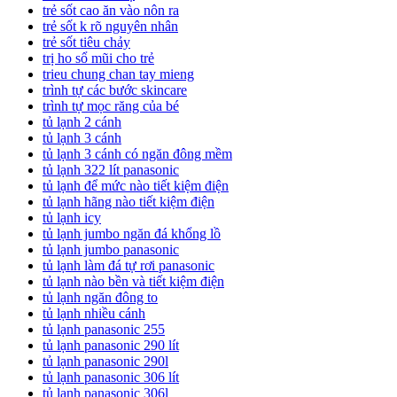
trẻ sốt cao ăn vào nôn ra
trẻ sốt k rõ nguyên nhân
trẻ sốt tiêu chảy
trị ho sổ mũi cho trẻ
trieu chung chan tay mieng
trình tự các bước skincare
trình tự mọc răng của bé
tủ lạnh 2 cánh
tủ lạnh 3 cánh
tủ lạnh 3 cánh có ngăn đông mềm
tủ lạnh 322 lít panasonic
tủ lạnh để mức nào tiết kiệm điện
tủ lạnh hãng nào tiết kiệm điện
tủ lạnh icy
tủ lạnh jumbo ngăn đá khổng lồ
tủ lạnh jumbo panasonic
tủ lạnh làm đá tự rơi panasonic
tủ lạnh nào bền và tiết kiệm điện
tủ lạnh ngăn đông to
tủ lạnh nhiều cánh
tủ lạnh panasonic 255
tủ lạnh panasonic 290 lít
tủ lạnh panasonic 290l
tủ lạnh panasonic 306 lít
tủ lạnh panasonic 306l