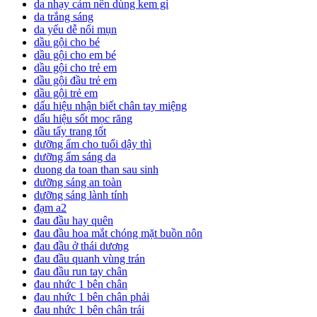
da nhạy cảm nên dùng kem gì
da trắng sáng
da yếu dễ nổi mụn
dầu gội cho bé
dầu gội cho em bé
dầu gội cho trẻ em
dầu gội đầu trẻ em
dầu gội trẻ em
dấu hiệu nhận biết chân tay miệng
dấu hiệu sốt mọc răng
dầu tẩy trang tốt
dưỡng ẩm cho tuổi dậy thì
dưỡng ẩm sáng da
duong da toan than sau sinh
dưỡng sáng an toàn
dưỡng sáng lành tính
đạm a2
đau đầu hay quên
đau đầu hoa mắt chóng mặt buồn nôn
đau đầu ở thái dương
đau đầu quanh vùng trán
đau đầu run tay chân
đau nhức 1 bên chân
đau nhức 1 bên chân phải
đau nhức 1 bên chân trái