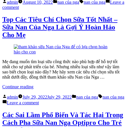
Posted
Posted
Tags:
Nga
admin
August 10, 2022
nan của nga
nan của nga
Leave a
by
in
on
giải
comment
Nan
đáp
Organic
những
Top Các Tiêu Chí Chọn Sữa Tốt Nhất –
Nga
thắc
Sữa Nan Của Nga Là Gợi Ý Hoàn Hảo
giải
mắc
đáp
về
Cho Mẹ
những
dị
thắc
ứng
mắc
sữa
về
bò”
dị
Mẹ đang muốn tìm loại sữa công thức nào phù hợp để hỗ trợ tốt
ứng
nhất cho sự phát triển của bé. Nhưng nhiều loại sữa như vậy làm
sữa
sao biết chọn loại nào đây? Mẹ hãy xem các tiêu chí chọn sữa tốt
bò
nhất dưới đây, đồng thời tham khảo sữa Nan của Nga …
“Top
Continue reading
Các
Posted
Posted
Tags:
Tiêu
admin
July 29, 2022
July 29, 2022
nan của nga
nan của nga
by
in
Chí
on
Leave a comment
Chọn
Top
Sữa
Các
Các Sai Lầm Phổ Biến Và Tác Hại Trong
Tốt
Tiêu
Cách Pha Sữa Nan Nga Optipro Cho Trẻ
Nhất
Chí
–
Chọn