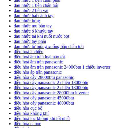
đau nhức 1 bên chân phải
đau nhức 1 bên chân trái
đau nhức 2 bên vai
đau nhức hai cánh tay
đau nhức lưng
đau nhức mu bàn tay
đau nhức ở khuỷu tay
đau nhức tai khi nuốt nước bọt
đau nhức tay phải
đau nhức từ mông xuống bắp chân trái
điều hoà 2 chiều
điều hoà âm trần loại nào tốt
điều hoà âm trần panasonic
điều hòa âm trần panasonic 24000btu 1 chiều inverter
điều hòa áp trần panasonic
điều hòa cây 28000btu panasonic
điều hoà cây panasonic 2 chiều 18000btu
điều hòa cây panasonic 2 chiều 18000btu
điều hòa cây panasonic 28000btu inverter
điều hoà cây panasonic 45000btu
điều hòa cây panasonic 48000btu
điều hòa cục bộ
điều hòa không khí
điều hoà lọc không khí tốt nhất
điều hòa nanoe