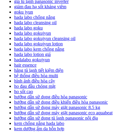
giá tủ lạnh panasonic inverter
giảm đau hạ sốt kháng viêm
goku jyun
hada labo chống nắng
hada labo cleansing oil
hada labo goku
hada labo gokujyun
hada labo gokujyun cleansing oil
hada labo gokujyun lotion
hada labo kem chống nắng
hada labo lotion giá
hadalabo gokujyun
hair essence
hãng tủ lạnh tiết kiệm điện
hệ thống điều hòa multi
hình ảnh điều hòa cây
ho đau đầu chóng mặt
ho sốt cao
hướng dẫn sử dụng điều hòa panasonic
hướng dẫn sử dụng điều khiển điều hòa panasonic
hướng dẫn sử dụng máy giặt panasonic 8.5 kg
hướng dẫn sử dụng máy giặt panasonic eco aquabeat
hướng dẫn sử dụng tủ lạnh panasonic nội địa
kem chống nắng hada labo
kem dưỡng ẩm da hỗn hợp