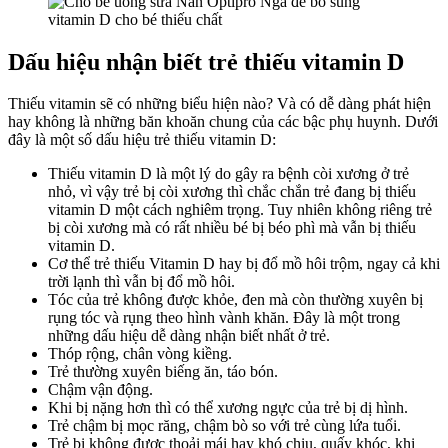
Dấu hiệu nhận biết trẻ thiếu vitamin D
Thiếu vitamin sẽ có những biểu hiện nào? Và có dễ dàng phát hiện
hay không là những băn khoăn chung của các bậc phụ huynh. Dưới
đây là một số dấu hiệu trẻ thiếu vitamin D:
Thiếu vitamin D là một lý do gây ra bệnh còi xương ở trẻ
nhỏ, vì vậy trẻ bị còi xương thì chắc chắn trẻ đang bị thiếu
vitamin D một cách nghiêm trọng. Tuy nhiên không riêng trẻ
bị còi xương mà có rất nhiều bé bị béo phì mà vẫn bị thiếu
vitamin D.
Cơ thể trẻ thiếu Vitamin D hay bị đổ mồ hôi trộm, ngay cả khi
trời lạnh thì vẫn bị đổ mồ hôi.
Tóc của trẻ không được khỏe, đen mà còn thường xuyên bị
rụng tóc và rụng theo hình vành khăn. Đây là một trong
những dấu hiệu dễ dàng nhận biết nhất ở trẻ.
Thóp rộng, chân vòng kiềng.
Trẻ thường xuyên biếng ăn, táo bón.
Chậm vận động.
Khi bị nặng hơn thì có thể xương ngực của trẻ bị dị hình.
Trẻ chậm bị mọc răng, chậm bò so với trẻ cùng lứa tuổi.
Trẻ bị không được thoải mái hay khó chịu, quấy khóc, khi