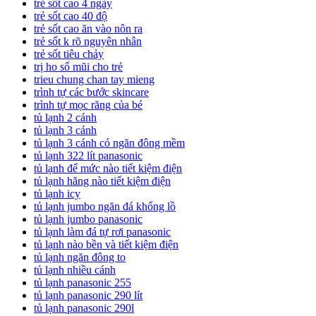
trẻ sốt cao 4 ngày
trẻ sốt cao 40 độ
trẻ sốt cao ăn vào nôn ra
trẻ sốt k rõ nguyên nhân
trẻ sốt tiêu chảy
trị ho sổ mũi cho trẻ
trieu chung chan tay mieng
trình tự các bước skincare
trình tự mọc răng của bé
tủ lạnh 2 cánh
tủ lạnh 3 cánh
tủ lạnh 3 cánh có ngăn đông mềm
tủ lạnh 322 lít panasonic
tủ lạnh để mức nào tiết kiệm điện
tủ lạnh hãng nào tiết kiệm điện
tủ lạnh icy
tủ lạnh jumbo ngăn đá khổng lồ
tủ lạnh jumbo panasonic
tủ lạnh làm đá tự rơi panasonic
tủ lạnh nào bền và tiết kiệm điện
tủ lạnh ngăn đông to
tủ lạnh nhiều cánh
tủ lạnh panasonic 255
tủ lạnh panasonic 290 lít
tủ lạnh panasonic 290l