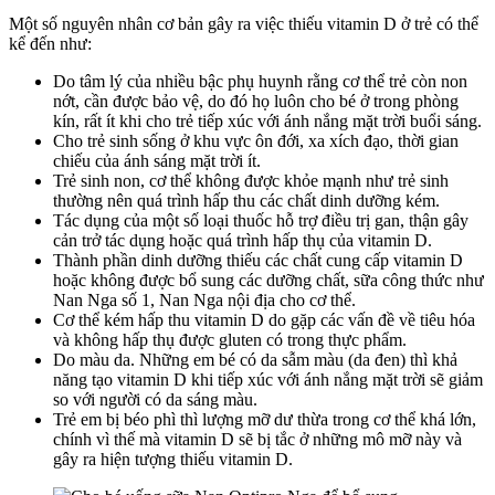
Một số nguyên nhân cơ bản gây ra việc thiếu vitamin D ở trẻ có thể
kể đến như:
Do tâm lý của nhiều bậc phụ huynh rằng cơ thể trẻ còn non
nớt, cần được bảo vệ, do đó họ luôn cho bé ở trong phòng
kín, rất ít khi cho trẻ tiếp xúc với ánh nắng mặt trời buổi sáng.
Cho trẻ sinh sống ở khu vực ôn đới, xa xích đạo, thời gian
chiếu của ánh sáng mặt trời ít.
Trẻ sinh non, cơ thể không được khỏe mạnh như trẻ sinh
thường nên quá trình hấp thu các chất dinh dưỡng kém.
Tác dụng của một số loại thuốc hỗ trợ điều trị gan, thận gây
cản trở tác dụng hoặc quá trình hấp thụ của vitamin D.
Thành phần dinh dưỡng thiếu các chất cung cấp vitamin D
hoặc không được bổ sung các dưỡng chất, sữa công thức như
Nan Nga số 1, Nan Nga nội địa cho cơ thể.
Cơ thể kém hấp thu vitamin D do gặp các vấn đề về tiêu hóa
và không hấp thụ được gluten có trong thực phẩm.
Do màu da. Những em bé có da sẫm màu (da đen) thì khả
năng tạo vitamin D khi tiếp xúc với ánh nắng mặt trời sẽ giảm
so với người có da sáng màu.
Trẻ em bị béo phì thì lượng mỡ dư thừa trong cơ thể khá lớn,
chính vì thế mà vitamin D sẽ bị tắc ở những mô mỡ này và
gây ra hiện tượng thiếu vitamin D.