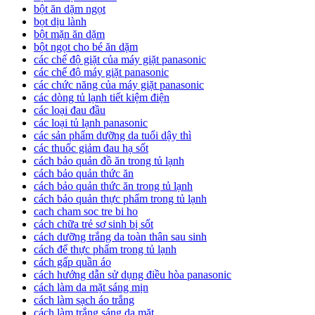
bột ăn dặm ngọt
bọt dịu lành
bột mặn ăn dặm
bột ngọt cho bé ăn dặm
các chế độ giặt của máy giặt panasonic
các chế độ máy giặt panasonic
các chức năng của máy giặt panasonic
các dòng tủ lạnh tiết kiệm điện
các loại đau đầu
các loại tủ lạnh panasonic
các sản phẩm dưỡng da tuổi dậy thì
các thuốc giảm đau hạ sốt
cách bảo quản đồ ăn trong tủ lạnh
cách bảo quản thức ăn
cách bảo quản thức ăn trong tủ lạnh
cách bảo quản thực phẩm trong tủ lạnh
cach cham soc tre bi ho
cách chữa trẻ sơ sinh bị sốt
cách dưỡng trắng da toàn thân sau sinh
cách để thực phẩm trong tủ lạnh
cách gấp quần áo
cách hướng dẫn sử dụng điều hòa panasonic
cách làm da mặt sáng mịn
cách làm sạch áo trắng
cách làm trắng sáng da mặt