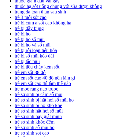
thuốc giảm đau vai gáy
thuốc hạ sốt uống chung với sữa được không
trang da toan than sau sinh
trẻ 3 tuổi sốt cao
trẻ bị cúm a sốt cao không hạ
trẻ bị đầy bụng
trẻ bị ho
trẻ bị ho sổ mũi
trẻ bị ho và sổ mũi
trẻ bị rối loạn tiêu hóa
trẻ bị sổ mũi kéo dài
trẻ bị tắc mũi
trẻ bị tiêu chảy kèm sốt
trẻ em sốt 38 độ
trẻ em sốt cao 40 độ nên làm gì
trẻ em sốt cao thì làm thế nào
tre moc rang nao truoc
trẻ sơ sinh bị cảm sổ mũi
trẻ sơ sinh bị hắt hơi sổ mũi ho
tre so sinh bi ho kho khe
trẻ sơ sinh hắt hơi sổ mũi
trẻ sơ sinh hay giật mình
trẻ sơ sinh khóc đêm
trẻ sơ sinh sổ mũi ho
tre so sinh sot cao