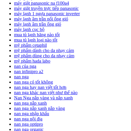
máy giặt panasonic na f100a4
máy giặt truyền trực tiếp panasonic
máy lạnh 1 ngựa panasonic inverter
máy lạnh âm trần nối ống gió
máy lạnh âm trần ống gió
máy lạnh cục bộ
mua tủ lạnh hãng nào tốt
mua tủ lạnh loại nào tốt
mỹ phẩm cetaphil
mỹ phẩm dành cho da nhạy cảm
mỹ phẩm dùng cho da nhạy cảm
mỹ phẩm hada labo
nan của nga
nan infinipro a2
nan nga
nan nga có tốt không
nan nga hay nan việt tốt hơn
nan nga khác nan việt như thế nào
Nan Nga nắp vàng và nắp xanh
nan nga nắp xanh
nan nga nắp xanh nắp vàng
nan nga nhập khẩu
nan nga nội địa
nan nga optipro
nan nga organic