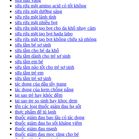
sữa nan vàng
sữa rửa mặt amino acid có tốt không
sữa rửa mặt dưỡng sáng
sữa rửa mặt lành tính
sữa rửa mặt nhiều bọt
sữa rửa mặt tạo bọt cho da khô nhạy cảm
sữa rửa mặt tạo bọt hada labo
sữa rửa mặt tạo bọt không chứa xà phòng
sữa tắm bé sơ sinh
sữa tắm cho bé da khô
sữa tắm dành cho trẻ sơ sinh
sữa tắm em bé
sữa tắm nào tốt cho trẻ sơ sinh
sữa tắm trẻ em
sữa tắm trẻ sơ sinh
tác dụng của dầu tẩy trang
tác dụng của kem chống nắng
tại sao trẻ hay khóc đêm
tai sao tre so sinh hay khoc dem
tên các loại thuốc giảm đau hạ sốt
thực phẩm để tủ lạnh
thuốc giảm đau bao lâu có tác dụng
thuốc giảm đau hạ sốt kháng viêm
thuốc giảm đau mạnh
thuốc giảm đau mọc răng cho bé