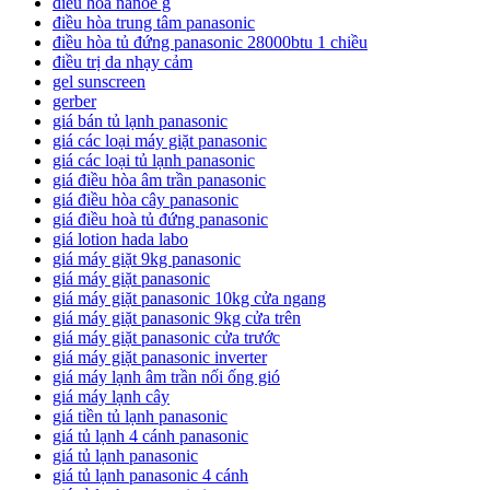
điều hoà nanoe g
điều hòa trung tâm panasonic
điều hòa tủ đứng panasonic 28000btu 1 chiều
điều trị da nhạy cảm
gel sunscreen
gerber
giá bán tủ lạnh panasonic
giá các loại máy giặt panasonic
giá các loại tủ lạnh panasonic
giá điều hòa âm trần panasonic
giá điều hòa cây panasonic
giá điều hoà tủ đứng panasonic
giá lotion hada labo
giá máy giặt 9kg panasonic
giá máy giặt panasonic
giá máy giặt panasonic 10kg cửa ngang
giá máy giặt panasonic 9kg cửa trên
giá máy giặt panasonic cửa trước
giá máy giặt panasonic inverter
giá máy lạnh âm trần nối ống gió
giá máy lạnh cây
giá tiền tủ lạnh panasonic
giá tủ lạnh 4 cánh panasonic
giá tủ lạnh panasonic
giá tủ lạnh panasonic 4 cánh