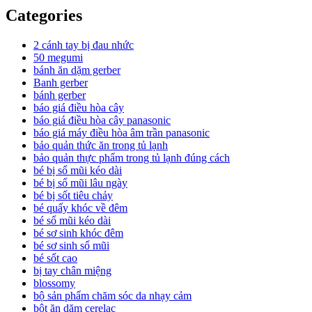
Categories
2 cánh tay bị đau nhức
50 megumi
bánh ăn dặm gerber
Banh gerber
bánh gerber
báo giá điều hòa cây
báo giá điều hòa cây panasonic
báo giá máy điều hòa âm trần panasonic
bảo quản thức ăn trong tủ lạnh
bảo quản thực phẩm trong tủ lạnh đúng cách
bé bị sổ mũi kéo dài
bé bị sổ mũi lâu ngày
bé bị sốt tiêu chảy
bé quấy khóc về đêm
bé sổ mũi kéo dài
bé sơ sinh khóc đêm
bé sơ sinh sổ mũi
bé sốt cao
bị tay chân miệng
blossomy
bộ sản phẩm chăm sóc da nhạy cảm
bột ăn dặm cerelac