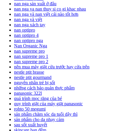
nan nga sản xuất ở đâu
nan nga va nan thuy si co gi khac nhau
nan nga và nan việt cái nào tốt hơn
nan nga và việt
nan nga xách tay
nan optipro
nan optipro 4
nan optipro nga
Nan Organic Nga
nan supreme pro
nan supreme pro 1
nan supreme pro 2
nên mua máy giặt cửa trước hay cửa trên
nestle ptit brasse
nestle ptit gourmand
nguyên nhân trẻ bị sốt
những cách bảo quản thực phẩm
panasonic 322l
quá trình mọc răng của bé
quy trình giặt của máy giặt panasonic
rohto 50 megumi
sản phẩm chăm sóc da tuổi dậy thì
sản phẩm cho da nhạy cảm
sau sốt xuất huyết
skincare ban đêm