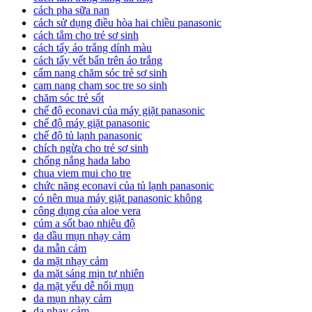
cách pha sữa nan
cách sử dụng điều hòa hai chiều panasonic
cách tắm cho trẻ sơ sinh
cách tẩy áo trắng dính màu
cách tẩy vết bẩn trên áo trắng
cẩm nang chăm sóc trẻ sơ sinh
cam nang cham soc tre so sinh
chăm sóc trẻ sốt
chế độ econavi của máy giặt panasonic
chế độ máy giặt panasonic
chế độ tủ lạnh panasonic
chích ngừa cho trẻ sơ sinh
chống nắng hada labo
chua viem mui cho tre
chức năng econavi của tủ lạnh panasonic
có nên mua máy giặt panasonic không
công dụng của aloe vera
cúm a sốt bao nhiêu độ
da dầu mụn nhạy cảm
da mẫn cảm
da mặt nhạy cảm
da mặt sáng mịn tự nhiên
da mặt yếu dễ nổi mụn
da mụn nhạy cảm
da nhạy cảm