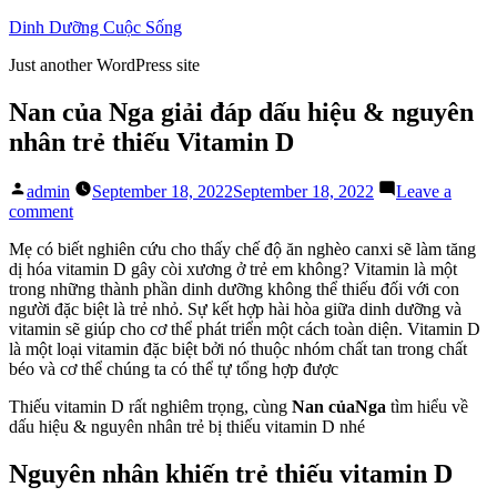
Skip
Dinh Dưỡng Cuộc Sống
to
Just another WordPress site
content
Nan của Nga giải đáp dấu hiệu & nguyên
nhân trẻ thiếu Vitamin D
Posted
admin
September 18, 2022
September 18, 2022
Leave a
by
on
comment
Nan
Mẹ có biết nghiên cứu cho thấy chế độ ăn nghèo canxi sẽ làm tăng
của
dị hóa vitamin D gây còi xương ở trẻ em không? Vitamin là một
Nga
trong những thành phần dinh dưỡng không thể thiếu đối với con
giải
người đặc biệt là trẻ nhỏ. Sự kết hợp hài hòa giữa dinh dưỡng và
đáp
vitamin sẽ giúp cho cơ thể phát triển một cách toàn diện. Vitamin D
dấu
là một loại vitamin đặc biệt bởi nó thuộc nhóm chất tan trong chất
hiệu
béo và cơ thể chúng ta có thể tự tổng hợp được
&
nguyên
Thiếu vitamin D rất nghiêm trọng, cùng
Nan củaNga
tìm hiểu về
nhân
dấu hiệu & nguyên nhân trẻ bị thiếu vitamin D nhé
trẻ
thiếu
Nguyên nhân khiến trẻ thiếu vitamin D
Vitamin
D