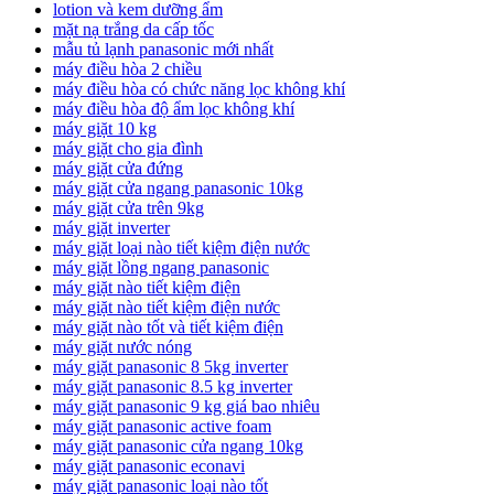
lotion và kem dưỡng ẩm
mặt nạ trắng da cấp tốc
mẫu tủ lạnh panasonic mới nhất
máy điều hòa 2 chiều
máy điều hòa có chức năng lọc không khí
máy điều hòa độ ẩm lọc không khí
máy giặt 10 kg
máy giặt cho gia đình
máy giặt cửa đứng
máy giặt cửa ngang panasonic 10kg
máy giặt cửa trên 9kg
máy giặt inverter
máy giặt loại nào tiết kiệm điện nước
máy giặt lồng ngang panasonic
máy giặt nào tiết kiệm điện
máy giặt nào tiết kiệm điện nước
máy giặt nào tốt và tiết kiệm điện
máy giặt nước nóng
máy giặt panasonic 8 5kg inverter
máy giặt panasonic 8.5 kg inverter
máy giặt panasonic 9 kg giá bao nhiêu
máy giặt panasonic active foam
máy giặt panasonic cửa ngang 10kg
máy giặt panasonic econavi
máy giặt panasonic loại nào tốt