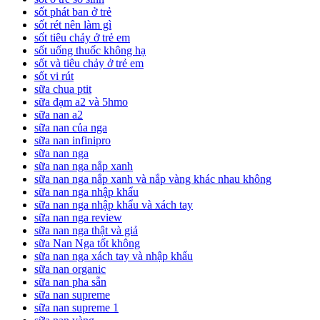
sốt phát ban ở trẻ
sốt rét nên làm gì
sốt tiêu chảy ở trẻ em
sốt uống thuốc không hạ
sốt và tiêu chảy ở trẻ em
sốt vi rút
sữa chua ptit
sữa đạm a2 và 5hmo
sữa nan a2
sữa nan của nga
sữa nan infinipro
sữa nan nga
sữa nan nga nắp xanh
sữa nan nga nắp xanh và nắp vàng khác nhau không
sữa nan nga nhập khẩu
sữa nan nga nhập khẩu và xách tay
sữa nan nga review
sữa nan nga thật và giả
sữa Nan Nga tốt không
sữa nan nga xách tay và nhập khẩu
sữa nan organic
sữa nan pha sẵn
sữa nan supreme
sữa nan supreme 1