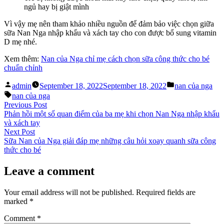
ngủ hay bị giật mình
Vì vậy mẹ nên tham khảo nhiều nguồn để đảm bảo việc chọn giữa
sữa Nan Nga nhập khẩu và xách tay cho con được bổ sung vitamin
D mẹ nhé.
Xem thêm:
Nan của Nga chỉ mẹ cách chọn sữa công thức cho bé
chuẩn chỉnh
Posted
Posted
admin
September 18, 2022
September 18, 2022
nan của nga
by
in
Tags:
nan của nga
Post
Previous
Previous Post
post:
Phản hồi một số quan điểm của ba mẹ khi chọn Nan Nga nhập khẩu
navigation
và xách tay
Next
Next Post
post:
Sữa Nan của Nga giải đáp mẹ những câu hỏi xoay quanh sữa công
thức cho bé
Leave a comment
Your email address will not be published.
Required fields are
marked
*
Comment
*