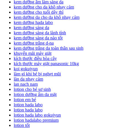
kem dưỡng ẩm làm sáng da
kem dưỡng cho da khô nhạy cảm
kem dưỡng cho tuổi dậy thì
kem dưỡng da cho da khô nhạy cảm
kem dưỡng hada labo
kem dưỡng sáng da
kem dưỡng sáng da lành tính
kem dưỡng sáng da nào tốt
kem dưỡng trắng d-na
kem dưỡng trắng da toàn thân sau sinh
khuyến mãi máy giặt
kích thước điều hòa cây
kích thước máy giặt panasonic 10kg
koi gokujyun
làm gì khi bé bị nghẹt mũi
làn da nhạy cảm
lan nach nam
lotion cho bé sơ sinh
lotion dưỡng ẩm da mặt
lotion em bé
lotion hada labo
lotion hada labo
lotion hada labo gokujyun
lotion hadalabo premium
lotion tốt