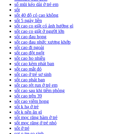
sổ mũi kéo dài ở trẻ em
sốt
sốt 40 độ có cao không
sốt 5 ngày liền
sốt cao co giật có ảnh hưởng gì
sốt cao co giật ở người lớn
sốt cao đau họng
sốt cao đau nhức xương khớp
sốt cao đi ngoài
sốt cao đột ngột
sốt cao ho nhiều
sốt cao kèm phát ban
sốt cao mắt đỏ
sốt cao ở trẻ sơ sinh
sốt cao phát ban
sốt cao rét run ở trẻ em
sốt cao sau khi tiêm phòng
sốt cao trên 39
sốt cao viêm họng
sốt k hạ ở trẻ
sốt k nên ăn gì
sốt mọc răng hàm ở trẻ
sốt mọc răng ở trẻ nhỏ
sốt ở trẻ
sot o tre so sinh