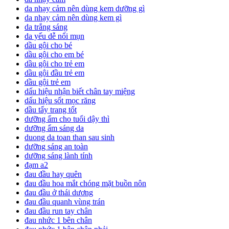
da nhạy cảm nên dùng kem dưỡng gì
da nhạy cảm nên dùng kem gì
da trắng sáng
da yếu dễ nổi mụn
dầu gội cho bé
dầu gội cho em bé
dầu gội cho trẻ em
dầu gội đầu trẻ em
dầu gội trẻ em
dấu hiệu nhận biết chân tay miệng
dấu hiệu sốt mọc răng
dầu tẩy trang tốt
dưỡng ẩm cho tuổi dậy thì
dưỡng ẩm sáng da
duong da toan than sau sinh
dưỡng sáng an toàn
dưỡng sáng lành tính
đạm a2
đau đầu hay quên
đau đầu hoa mắt chóng mặt buồn nôn
đau đầu ở thái dương
đau đầu quanh vùng trán
đau đầu run tay chân
đau nhức 1 bên chân