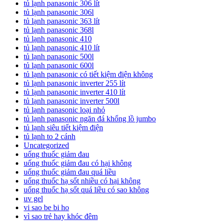
tủ lạnh panasonic 306 lít
tủ lạnh panasonic 306l
tủ lạnh panasonic 363 lít
tủ lạnh panasonic 368l
tủ lạnh panasonic 410
tủ lạnh panasonic 410 lít
tủ lạnh panasonic 500l
tủ lạnh panasonic 600l
tủ lạnh panasonic có tiết kiệm điện không
tủ lạnh panasonic inverter 255 lít
tủ lạnh panasonic inverter 410 lít
tủ lạnh panasonic inverter 500l
tủ lạnh panasonic loại nhỏ
tủ lạnh panasonic ngăn đá khổng lồ jumbo
tủ lạnh siêu tiết kiệm điện
tủ lạnh to 2 cánh
Uncategorized
uống thuốc giảm đau
uống thuốc giảm đau có hại không
uống thuốc giảm đau quá liều
uống thuốc hạ sốt nhiều có hại không
uống thuốc hạ sốt quá liều có sao không
uv gel
vi sao be bi ho
vì sao trẻ hay khóc đêm