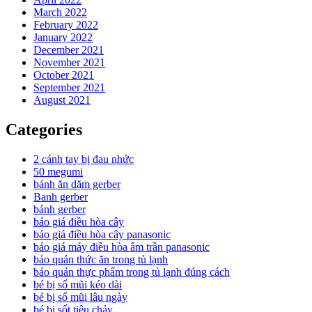
March 2022
February 2022
January 2022
December 2021
November 2021
October 2021
September 2021
August 2021
Categories
2 cánh tay bị đau nhức
50 megumi
bánh ăn dặm gerber
Banh gerber
bánh gerber
báo giá điều hòa cây
báo giá điều hòa cây panasonic
báo giá máy điều hòa âm trần panasonic
bảo quản thức ăn trong tủ lạnh
bảo quản thực phẩm trong tủ lạnh đúng cách
bé bị sổ mũi kéo dài
bé bị sổ mũi lâu ngày
bé bị sốt tiêu chảy