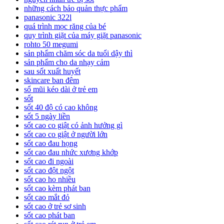
những cách bảo quản thực phẩm
panasonic 322l
quá trình mọc răng của bé
quy trình giặt của máy giặt panasonic
rohto 50 megumi
sản phẩm chăm sóc da tuổi dậy thì
sản phẩm cho da nhạy cảm
sau sốt xuất huyết
skincare ban đêm
sổ mũi kéo dài ở trẻ em
sốt
sốt 40 độ có cao không
sốt 5 ngày liền
sốt cao co giật có ảnh hưởng gì
sốt cao co giật ở người lớn
sốt cao đau họng
sốt cao đau nhức xương khớp
sốt cao đi ngoài
sốt cao đột ngột
sốt cao ho nhiều
sốt cao kèm phát ban
sốt cao mắt đỏ
sốt cao ở trẻ sơ sinh
sốt cao phát ban