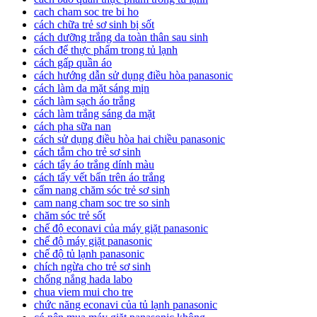
cach cham soc tre bi ho
cách chữa trẻ sơ sinh bị sốt
cách dưỡng trắng da toàn thân sau sinh
cách để thực phẩm trong tủ lạnh
cách gấp quần áo
cách hướng dẫn sử dụng điều hòa panasonic
cách làm da mặt sáng mịn
cách làm sạch áo trắng
cách làm trắng sáng da mặt
cách pha sữa nan
cách sử dụng điều hòa hai chiều panasonic
cách tắm cho trẻ sơ sinh
cách tẩy áo trắng dính màu
cách tẩy vết bẩn trên áo trắng
cẩm nang chăm sóc trẻ sơ sinh
cam nang cham soc tre so sinh
chăm sóc trẻ sốt
chế độ econavi của máy giặt panasonic
chế độ máy giặt panasonic
chế độ tủ lạnh panasonic
chích ngừa cho trẻ sơ sinh
chống nắng hada labo
chua viem mui cho tre
chức năng econavi của tủ lạnh panasonic