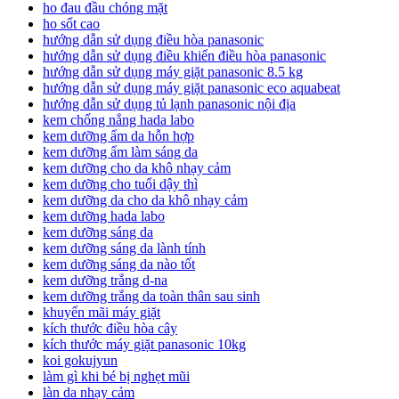
ho đau đầu chóng mặt
ho sốt cao
hướng dẫn sử dụng điều hòa panasonic
hướng dẫn sử dụng điều khiển điều hòa panasonic
hướng dẫn sử dụng máy giặt panasonic 8.5 kg
hướng dẫn sử dụng máy giặt panasonic eco aquabeat
hướng dẫn sử dụng tủ lạnh panasonic nội địa
kem chống nắng hada labo
kem dưỡng ẩm da hỗn hợp
kem dưỡng ẩm làm sáng da
kem dưỡng cho da khô nhạy cảm
kem dưỡng cho tuổi dậy thì
kem dưỡng da cho da khô nhạy cảm
kem dưỡng hada labo
kem dưỡng sáng da
kem dưỡng sáng da lành tính
kem dưỡng sáng da nào tốt
kem dưỡng trắng d-na
kem dưỡng trắng da toàn thân sau sinh
khuyến mãi máy giặt
kích thước điều hòa cây
kích thước máy giặt panasonic 10kg
koi gokujyun
làm gì khi bé bị nghẹt mũi
làn da nhạy cảm