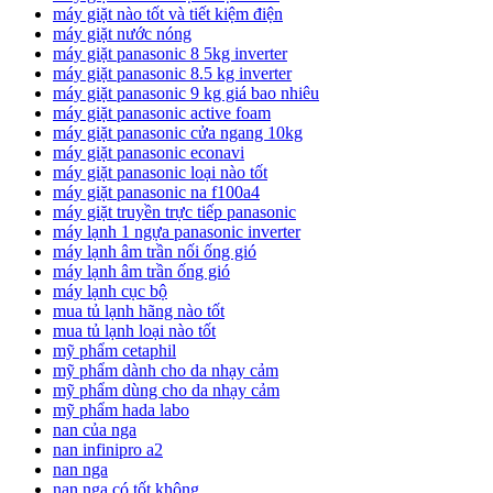
máy giặt nào tốt và tiết kiệm điện
máy giặt nước nóng
máy giặt panasonic 8 5kg inverter
máy giặt panasonic 8.5 kg inverter
máy giặt panasonic 9 kg giá bao nhiêu
máy giặt panasonic active foam
máy giặt panasonic cửa ngang 10kg
máy giặt panasonic econavi
máy giặt panasonic loại nào tốt
máy giặt panasonic na f100a4
máy giặt truyền trực tiếp panasonic
máy lạnh 1 ngựa panasonic inverter
máy lạnh âm trần nối ống gió
máy lạnh âm trần ống gió
máy lạnh cục bộ
mua tủ lạnh hãng nào tốt
mua tủ lạnh loại nào tốt
mỹ phẩm cetaphil
mỹ phẩm dành cho da nhạy cảm
mỹ phẩm dùng cho da nhạy cảm
mỹ phẩm hada labo
nan của nga
nan infinipro a2
nan nga
nan nga có tốt không