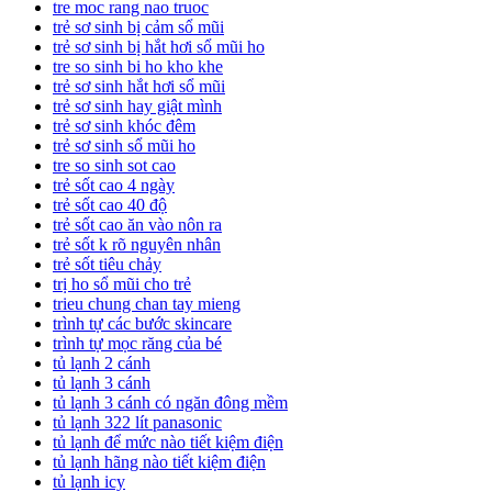
tre moc rang nao truoc
trẻ sơ sinh bị cảm sổ mũi
trẻ sơ sinh bị hắt hơi sổ mũi ho
tre so sinh bi ho kho khe
trẻ sơ sinh hắt hơi sổ mũi
trẻ sơ sinh hay giật mình
trẻ sơ sinh khóc đêm
trẻ sơ sinh sổ mũi ho
tre so sinh sot cao
trẻ sốt cao 4 ngày
trẻ sốt cao 40 độ
trẻ sốt cao ăn vào nôn ra
trẻ sốt k rõ nguyên nhân
trẻ sốt tiêu chảy
trị ho sổ mũi cho trẻ
trieu chung chan tay mieng
trình tự các bước skincare
trình tự mọc răng của bé
tủ lạnh 2 cánh
tủ lạnh 3 cánh
tủ lạnh 3 cánh có ngăn đông mềm
tủ lạnh 322 lít panasonic
tủ lạnh để mức nào tiết kiệm điện
tủ lạnh hãng nào tiết kiệm điện
tủ lạnh icy