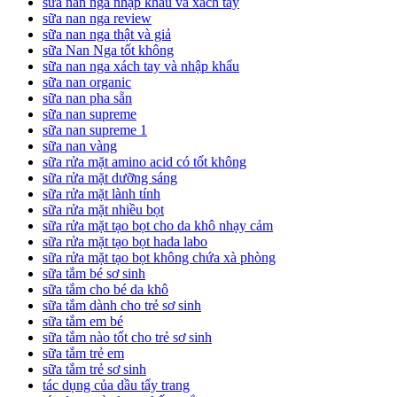
sữa nan nga nhập khẩu và xách tay
sữa nan nga review
sữa nan nga thật và giả
sữa Nan Nga tốt không
sữa nan nga xách tay và nhập khẩu
sữa nan organic
sữa nan pha sẵn
sữa nan supreme
sữa nan supreme 1
sữa nan vàng
sữa rửa mặt amino acid có tốt không
sữa rửa mặt dưỡng sáng
sữa rửa mặt lành tính
sữa rửa mặt nhiều bọt
sữa rửa mặt tạo bọt cho da khô nhạy cảm
sữa rửa mặt tạo bọt hada labo
sữa rửa mặt tạo bọt không chứa xà phòng
sữa tắm bé sơ sinh
sữa tắm cho bé da khô
sữa tắm dành cho trẻ sơ sinh
sữa tắm em bé
sữa tắm nào tốt cho trẻ sơ sinh
sữa tắm trẻ em
sữa tắm trẻ sơ sinh
tác dụng của dầu tẩy trang