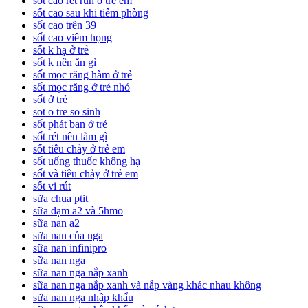
sốt cao rét run ở trẻ em
sốt cao sau khi tiêm phòng
sốt cao trên 39
sốt cao viêm họng
sốt k hạ ở trẻ
sốt k nên ăn gì
sốt mọc răng hàm ở trẻ
sốt mọc răng ở trẻ nhỏ
sốt ở trẻ
sot o tre so sinh
sốt phát ban ở trẻ
sốt rét nên làm gì
sốt tiêu chảy ở trẻ em
sốt uống thuốc không hạ
sốt và tiêu chảy ở trẻ em
sốt vi rút
sữa chua ptit
sữa đạm a2 và 5hmo
sữa nan a2
sữa nan của nga
sữa nan infinipro
sữa nan nga
sữa nan nga nắp xanh
sữa nan nga nắp xanh và nắp vàng khác nhau không
sữa nan nga nhập khẩu