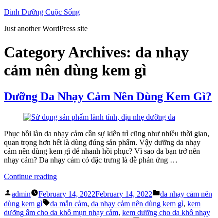
Skip
Dinh Dưỡng Cuộc Sống
to
Just another WordPress site
content
Category Archives:
da nhạy
cảm nên dùng kem gì
Dưỡng Da Nhạy Cảm Nên Dùng Kem Gì?
Phục hồi làn da nhạy cảm cần sự kiên trì cũng như nhiều thời gian,
quan trọng hơn hết là dùng đúng sản phẩm. Vậy dưỡng da nhạy
cảm nên dùng kem gì để nhanh hồi phục? Vì sao da bạn trở nên
nhạy cảm? Da nhạy cảm có đặc trưng là dễ phản ứng …
“Dưỡng
Continue reading
Da
Posted
Posted
Nhạy
admin
February 14, 2022
February 14, 2022
da nhạy cảm nên
by
in
Tags:
Cảm
dùng kem gì
da mẫn cảm
,
da nhạy cảm nên dùng kem gì
,
kem
Nên
dưỡng ẩm cho da khô mụn nhạy cảm
,
kem dưỡng cho da khô nhạy