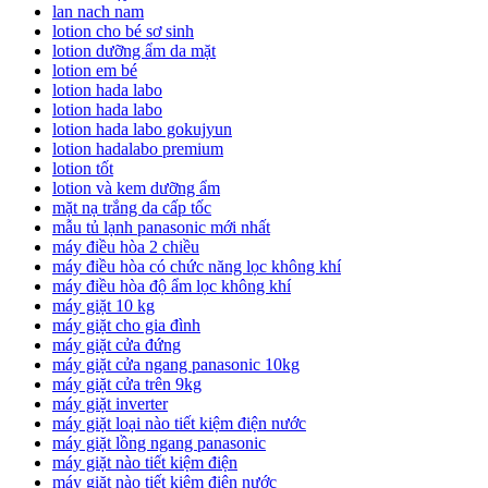
lan nach nam
lotion cho bé sơ sinh
lotion dưỡng ẩm da mặt
lotion em bé
lotion hada labo
lotion hada labo
lotion hada labo gokujyun
lotion hadalabo premium
lotion tốt
lotion và kem dưỡng ẩm
mặt nạ trắng da cấp tốc
mẫu tủ lạnh panasonic mới nhất
máy điều hòa 2 chiều
máy điều hòa có chức năng lọc không khí
máy điều hòa độ ẩm lọc không khí
máy giặt 10 kg
máy giặt cho gia đình
máy giặt cửa đứng
máy giặt cửa ngang panasonic 10kg
máy giặt cửa trên 9kg
máy giặt inverter
máy giặt loại nào tiết kiệm điện nước
máy giặt lồng ngang panasonic
máy giặt nào tiết kiệm điện
máy giặt nào tiết kiệm điện nước