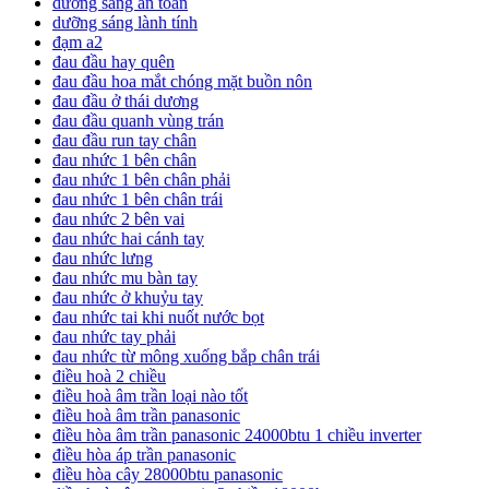
dưỡng sáng an toàn
dưỡng sáng lành tính
đạm a2
đau đầu hay quên
đau đầu hoa mắt chóng mặt buồn nôn
đau đầu ở thái dương
đau đầu quanh vùng trán
đau đầu run tay chân
đau nhức 1 bên chân
đau nhức 1 bên chân phải
đau nhức 1 bên chân trái
đau nhức 2 bên vai
đau nhức hai cánh tay
đau nhức lưng
đau nhức mu bàn tay
đau nhức ở khuỷu tay
đau nhức tai khi nuốt nước bọt
đau nhức tay phải
đau nhức từ mông xuống bắp chân trái
điều hoà 2 chiều
điều hoà âm trần loại nào tốt
điều hoà âm trần panasonic
điều hòa âm trần panasonic 24000btu 1 chiều inverter
điều hòa áp trần panasonic
điều hòa cây 28000btu panasonic