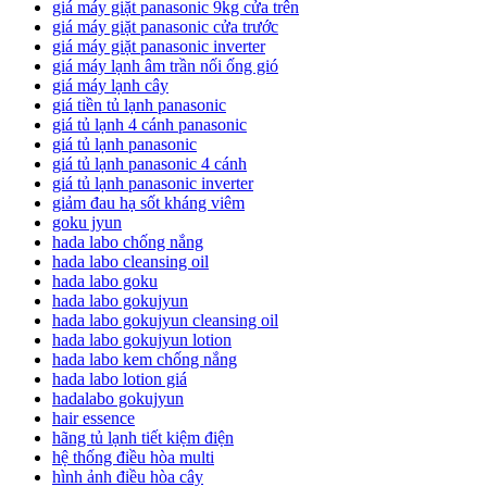
giá máy giặt panasonic 9kg cửa trên
giá máy giặt panasonic cửa trước
giá máy giặt panasonic inverter
giá máy lạnh âm trần nối ống gió
giá máy lạnh cây
giá tiền tủ lạnh panasonic
giá tủ lạnh 4 cánh panasonic
giá tủ lạnh panasonic
giá tủ lạnh panasonic 4 cánh
giá tủ lạnh panasonic inverter
giảm đau hạ sốt kháng viêm
goku jyun
hada labo chống nắng
hada labo cleansing oil
hada labo goku
hada labo gokujyun
hada labo gokujyun cleansing oil
hada labo gokujyun lotion
hada labo kem chống nắng
hada labo lotion giá
hadalabo gokujyun
hair essence
hãng tủ lạnh tiết kiệm điện
hệ thống điều hòa multi
hình ảnh điều hòa cây