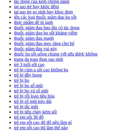
tác dụng của kem chống nắng
tại sao trẻ hay khóc đêm
tai sao tre so sinh hay khoc dem
tên các loại thuốc giảm đau hạ sốt
thực phẩm để tủ lạnh
thuốc giảm đau bao lâu có tác dụng
thuốc giảm đau hạ sốt kháng viêm
thuốc giảm đau mạnh
thuốc giảm đau mọc răng cho bé
thuốc giảm đau vai gáy
thuốc hạ sốt uống chung với sữa được không
trang da toan than sau sinh
trẻ 3 tuổi sốt cao
trẻ bị cúm a sốt cao không hạ
trẻ bị đầy bụng
trẻ bị ho
trẻ bị ho sổ mũi
trẻ bị ho và sổ mũi
trẻ bị rối loạn tiêu hóa
trẻ bị sổ mũi kéo dài
trẻ bị tắc mũi
trẻ bị tiêu chảy kèm sốt
trẻ em sốt 38 độ
trẻ em sốt cao 40 độ nên làm gì
trẻ em sốt cao thì làm thế nào