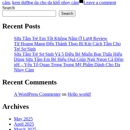
Dùng
on
cảm
,
kem dưỡng da cho da khô nhạy cảm
Leave a comment
Kem
Dưỡng
Search
Gì?”
Da
Search
Nhạy
Cảm
Recent Posts
Nên
Dùng
Kem
Sữa Tắm Trẻ Em Tốt Không Nằm Ở Lượt Review
Gì?
Từ Hoang Mang Đến Thành Thạo Bí Kíp Cách Tắm Cho
Trẻ Sơ Sinh
Sữa Tắm Trẻ Sơ Sinh Và 5 Điều Bé Muốn Bạn Thấu Hiểu
Dùng Sữa Tắm Em Bé Hiệu Quả Giúp Ngủ Ngon Cả Đêm
pH – Yếu Tố Quan Trọng Trong Mỹ Phẩm Dành Cho Da
Nhạy Cảm
Recent Comments
A WordPress Commenter
on
Hello world!
Archives
May 2025
April 2025
March 2025