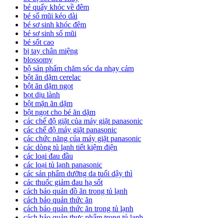
bé quấy khóc về đêm
bé sổ mũi kéo dài
bé sơ sinh khóc đêm
bé sơ sinh sổ mũi
bé sốt cao
bị tay chân miệng
blossomy
bộ sản phẩm chăm sóc da nhạy cảm
bột ăn dặm cerelac
bột ăn dặm ngọt
bọt dịu lành
bột mặn ăn dặm
bột ngọt cho bé ăn dặm
các chế độ giặt của máy giặt panasonic
các chế độ máy giặt panasonic
các chức năng của máy giặt panasonic
các dòng tủ lạnh tiết kiệm điện
các loại đau đầu
các loại tủ lạnh panasonic
các sản phẩm dưỡng da tuổi dậy thì
các thuốc giảm đau hạ sốt
cách bảo quản đồ ăn trong tủ lạnh
cách bảo quản thức ăn
cách bảo quản thức ăn trong tủ lạnh
cách bảo quản thực phẩm trong tủ lạnh