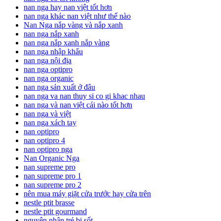
nan nga hay nan việt tốt hơn
nan nga khác nan việt như thế nào
Nan Nga nắp vàng và nắp xanh
nan nga nắp xanh
nan nga nắp xanh nắp vàng
nan nga nhập khẩu
nan nga nội địa
nan nga optipro
nan nga organic
nan nga sản xuất ở đâu
nan nga va nan thuy si co gi khac nhau
nan nga và nan việt cái nào tốt hơn
nan nga và việt
nan nga xách tay
nan optipro
nan optipro 4
nan optipro nga
Nan Organic Nga
nan supreme pro
nan supreme pro 1
nan supreme pro 2
nên mua máy giặt cửa trước hay cửa trên
nestle ptit brasse
nestle ptit gourmand
nguyên nhân trẻ bị sốt