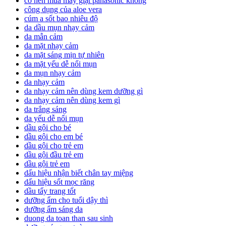
có nên mua máy giặt panasonic không
công dụng của aloe vera
cúm a sốt bao nhiêu độ
da dầu mụn nhạy cảm
da mẫn cảm
da mặt nhạy cảm
da mặt sáng mịn tự nhiên
da mặt yếu dễ nổi mụn
da mụn nhạy cảm
da nhạy cảm
da nhạy cảm nên dùng kem dưỡng gì
da nhạy cảm nên dùng kem gì
da trắng sáng
da yếu dễ nổi mụn
dầu gội cho bé
dầu gội cho em bé
dầu gội cho trẻ em
dầu gội đầu trẻ em
dầu gội trẻ em
dấu hiệu nhận biết chân tay miệng
dấu hiệu sốt mọc răng
dầu tẩy trang tốt
dưỡng ẩm cho tuổi dậy thì
dưỡng ẩm sáng da
duong da toan than sau sinh