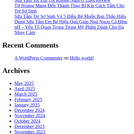
Nghiêm
Ở
Sữa Tắm Trẻ Em Tốt Không Nằm Ở Lượt Review
Trọng?”
Trẻ
Từ Hoang Mang Đến Thành Thạo Bí Kíp Cách Tắm Cho
Em
Trẻ Sơ Sinh
Có
Sữa Tắm Trẻ Sơ Sinh Và 5 Điều Bé Muốn Bạn Thấu Hiểu
Nghiêm
Dùng Sữa Tắm Em Bé Hiệu Quả Giúp Ngủ Ngon Cả Đêm
Trọng?
pH – Yếu Tố Quan Trọng Trong Mỹ Phẩm Dành Cho Da
Nhạy Cảm
Recent Comments
A WordPress Commenter
on
Hello world!
Archives
May 2025
April 2025
March 2025
February 2025
January 2025
December 2024
November 2024
October 2024
December 2023
November 2023