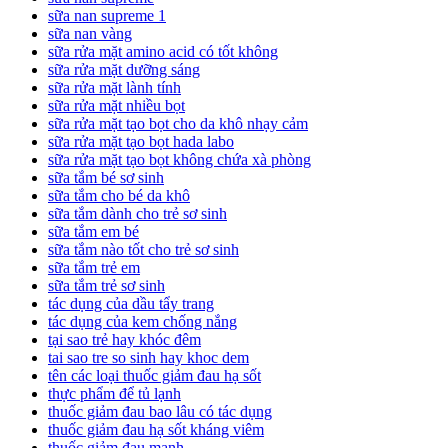
sữa nan supreme 1
sữa nan vàng
sữa rửa mặt amino acid có tốt không
sữa rửa mặt dưỡng sáng
sữa rửa mặt lành tính
sữa rửa mặt nhiều bọt
sữa rửa mặt tạo bọt cho da khô nhạy cảm
sữa rửa mặt tạo bọt hada labo
sữa rửa mặt tạo bọt không chứa xà phòng
sữa tắm bé sơ sinh
sữa tắm cho bé da khô
sữa tắm dành cho trẻ sơ sinh
sữa tắm em bé
sữa tắm nào tốt cho trẻ sơ sinh
sữa tắm trẻ em
sữa tắm trẻ sơ sinh
tác dụng của dầu tẩy trang
tác dụng của kem chống nắng
tại sao trẻ hay khóc đêm
tai sao tre so sinh hay khoc dem
tên các loại thuốc giảm đau hạ sốt
thực phẩm để tủ lạnh
thuốc giảm đau bao lâu có tác dụng
thuốc giảm đau hạ sốt kháng viêm
thuốc giảm đau mạnh