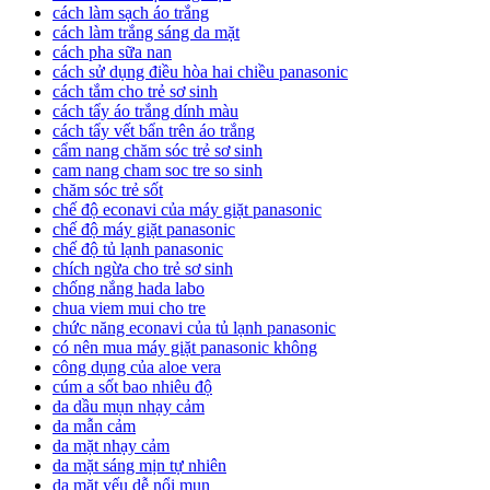
cách làm sạch áo trắng
cách làm trắng sáng da mặt
cách pha sữa nan
cách sử dụng điều hòa hai chiều panasonic
cách tắm cho trẻ sơ sinh
cách tẩy áo trắng dính màu
cách tẩy vết bẩn trên áo trắng
cẩm nang chăm sóc trẻ sơ sinh
cam nang cham soc tre so sinh
chăm sóc trẻ sốt
chế độ econavi của máy giặt panasonic
chế độ máy giặt panasonic
chế độ tủ lạnh panasonic
chích ngừa cho trẻ sơ sinh
chống nắng hada labo
chua viem mui cho tre
chức năng econavi của tủ lạnh panasonic
có nên mua máy giặt panasonic không
công dụng của aloe vera
cúm a sốt bao nhiêu độ
da dầu mụn nhạy cảm
da mẫn cảm
da mặt nhạy cảm
da mặt sáng mịn tự nhiên
da mặt yếu dễ nổi mụn