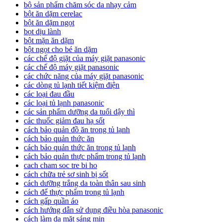
bộ sản phẩm chăm sóc da nhạy cảm
bột ăn dặm cerelac
bột ăn dặm ngọt
bọt dịu lành
bột mặn ăn dặm
bột ngọt cho bé ăn dặm
các chế độ giặt của máy giặt panasonic
các chế độ máy giặt panasonic
các chức năng của máy giặt panasonic
các dòng tủ lạnh tiết kiệm điện
các loại đau đầu
các loại tủ lạnh panasonic
các sản phẩm dưỡng da tuổi dậy thì
các thuốc giảm đau hạ sốt
cách bảo quản đồ ăn trong tủ lạnh
cách bảo quản thức ăn
cách bảo quản thức ăn trong tủ lạnh
cách bảo quản thực phẩm trong tủ lạnh
cach cham soc tre bi ho
cách chữa trẻ sơ sinh bị sốt
cách dưỡng trắng da toàn thân sau sinh
cách để thực phẩm trong tủ lạnh
cách gấp quần áo
cách hướng dẫn sử dụng điều hòa panasonic
cách làm da mặt sáng mịn