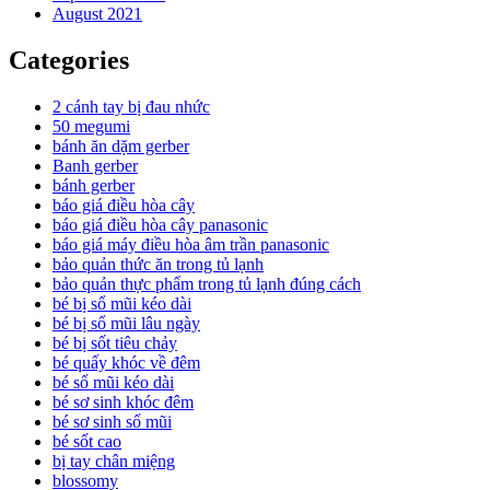
August 2021
Categories
2 cánh tay bị đau nhức
50 megumi
bánh ăn dặm gerber
Banh gerber
bánh gerber
báo giá điều hòa cây
báo giá điều hòa cây panasonic
báo giá máy điều hòa âm trần panasonic
bảo quản thức ăn trong tủ lạnh
bảo quản thực phẩm trong tủ lạnh đúng cách
bé bị sổ mũi kéo dài
bé bị sổ mũi lâu ngày
bé bị sốt tiêu chảy
bé quấy khóc về đêm
bé sổ mũi kéo dài
bé sơ sinh khóc đêm
bé sơ sinh sổ mũi
bé sốt cao
bị tay chân miệng
blossomy