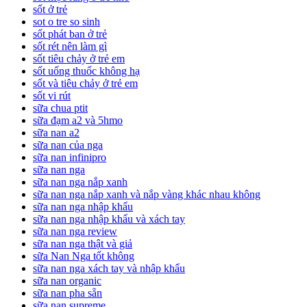
sốt ở trẻ
sot o tre so sinh
sốt phát ban ở trẻ
sốt rét nên làm gì
sốt tiêu chảy ở trẻ em
sốt uống thuốc không hạ
sốt và tiêu chảy ở trẻ em
sốt vi rút
sữa chua ptit
sữa đạm a2 và 5hmo
sữa nan a2
sữa nan của nga
sữa nan infinipro
sữa nan nga
sữa nan nga nắp xanh
sữa nan nga nắp xanh và nắp vàng khác nhau không
sữa nan nga nhập khẩu
sữa nan nga nhập khẩu và xách tay
sữa nan nga review
sữa nan nga thật và giả
sữa Nan Nga tốt không
sữa nan nga xách tay và nhập khẩu
sữa nan organic
sữa nan pha sẵn
sữa nan supreme