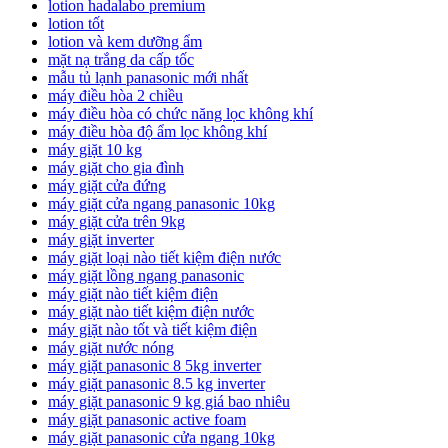
lotion hadalabo premium
lotion tốt
lotion và kem dưỡng ẩm
mặt nạ trắng da cấp tốc
mẫu tủ lạnh panasonic mới nhất
máy điều hòa 2 chiều
máy điều hòa có chức năng lọc không khí
máy điều hòa độ ẩm lọc không khí
máy giặt 10 kg
máy giặt cho gia đình
máy giặt cửa đứng
máy giặt cửa ngang panasonic 10kg
máy giặt cửa trên 9kg
máy giặt inverter
máy giặt loại nào tiết kiệm điện nước
máy giặt lồng ngang panasonic
máy giặt nào tiết kiệm điện
máy giặt nào tiết kiệm điện nước
máy giặt nào tốt và tiết kiệm điện
máy giặt nước nóng
máy giặt panasonic 8 5kg inverter
máy giặt panasonic 8.5 kg inverter
máy giặt panasonic 9 kg giá bao nhiêu
máy giặt panasonic active foam
máy giặt panasonic cửa ngang 10kg