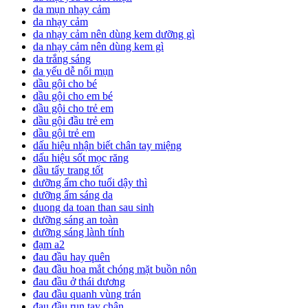
da mụn nhạy cảm
da nhạy cảm
da nhạy cảm nên dùng kem dưỡng gì
da nhạy cảm nên dùng kem gì
da trắng sáng
da yếu dễ nổi mụn
dầu gội cho bé
dầu gội cho em bé
dầu gội cho trẻ em
dầu gội đầu trẻ em
dầu gội trẻ em
dấu hiệu nhận biết chân tay miệng
dấu hiệu sốt mọc răng
dầu tẩy trang tốt
dưỡng ẩm cho tuổi dậy thì
dưỡng ẩm sáng da
duong da toan than sau sinh
dưỡng sáng an toàn
dưỡng sáng lành tính
đạm a2
đau đầu hay quên
đau đầu hoa mắt chóng mặt buồn nôn
đau đầu ở thái dương
đau đầu quanh vùng trán
đau đầu run tay chân