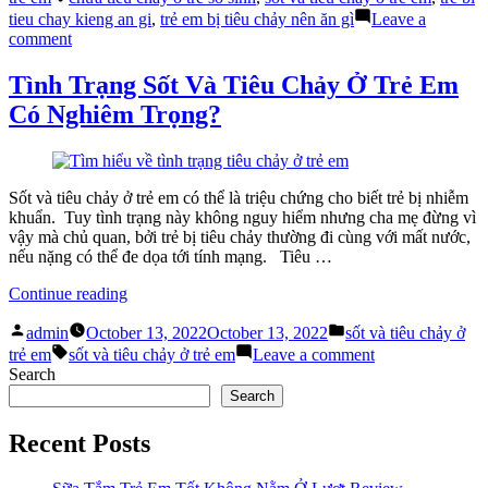
Gặp
tieu chay kieng an gi
,
trẻ em bị tiêu chảy nên ăn gì
Leave a
Gây
on
comment
Sốt
Những
Và
Nguyên
Tình Trạng Sốt Và Tiêu Chảy Ở Trẻ Em
Tiêu
Nhân
Có Nghiêm Trọng?
Chảy
Thường
Ở
Gặp
Trẻ
Gây
Em”
Sốt
Và
Sốt và tiêu chảy ở trẻ em có thể là triệu chứng cho biết trẻ bị nhiễm
Tiêu
khuẩn. Tuy tình trạng này không nguy hiểm nhưng cha mẹ đừng vì
Chảy
vậy mà chủ quan, bởi trẻ bị tiêu chảy thường đi cùng với mất nước,
Ở
nếu nặng có thể đe dọa tới tính mạng. Tiêu …
Trẻ
“Tình
Em
Continue reading
Trạng
Posted
Posted
Sốt
admin
October 13, 2022
October 13, 2022
sốt và tiêu chảy ở
by
in
Tags:
Và
on
trẻ em
sốt và tiêu chảy ở trẻ em
Leave a comment
Tiêu
Tình
Search
Chảy
Trạng
Search
Ở
Sốt
Trẻ
Và
Recent Posts
Em
Tiêu
Có
Chảy