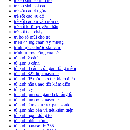
trẻ sơ sinh sổ mũi ho
tre so sinh sot cao
trẻ sốt cao 4 ngày
trẻ sốt cao 40 độ
trẻ sốt cao ăn vào nôn ra
trẻ sốt k rõ nguyên nhân
trẻ sốt tiêu chảy
trị ho sổ mũi cho trẻ
trieu chung chan tay mieng
trình tự các bước skincare
trình tự mọc răng của bé
tủ lạnh 2 cánh
tủ lạnh 3 cánh
tủ lạnh 3 cánh có ngăn đông mềm
tủ lạnh 322 lít panasonic
tủ lạnh để mức nào tiết kiệm điện
tủ lạnh hãng nào tiết kiệm điện
tủ lạnh icy
tủ lạnh jumbo ngăn đá khổng lồ
tủ lạnh jumbo panasonic
tủ lạnh làm đá tự rơi panasonic
tủ lạnh nào bền và tiết kiệm điện
tủ lạnh ngăn đông to
tủ lạnh nhiều cánh
tủ lạnh panasonic 255