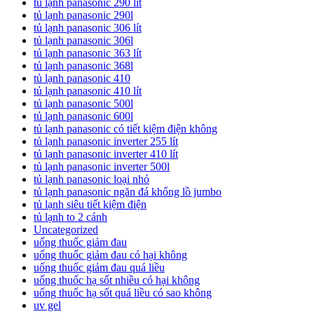
tủ lạnh panasonic 290 lít
tủ lạnh panasonic 290l
tủ lạnh panasonic 306 lít
tủ lạnh panasonic 306l
tủ lạnh panasonic 363 lít
tủ lạnh panasonic 368l
tủ lạnh panasonic 410
tủ lạnh panasonic 410 lít
tủ lạnh panasonic 500l
tủ lạnh panasonic 600l
tủ lạnh panasonic có tiết kiệm điện không
tủ lạnh panasonic inverter 255 lít
tủ lạnh panasonic inverter 410 lít
tủ lạnh panasonic inverter 500l
tủ lạnh panasonic loại nhỏ
tủ lạnh panasonic ngăn đá khổng lồ jumbo
tủ lạnh siêu tiết kiệm điện
tủ lạnh to 2 cánh
Uncategorized
uống thuốc giảm đau
uống thuốc giảm đau có hại không
uống thuốc giảm đau quá liều
uống thuốc hạ sốt nhiều có hại không
uống thuốc hạ sốt quá liều có sao không
uv gel