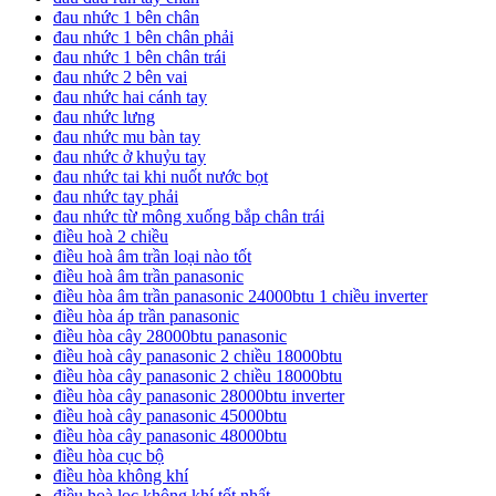
đau nhức 1 bên chân
đau nhức 1 bên chân phải
đau nhức 1 bên chân trái
đau nhức 2 bên vai
đau nhức hai cánh tay
đau nhức lưng
đau nhức mu bàn tay
đau nhức ở khuỷu tay
đau nhức tai khi nuốt nước bọt
đau nhức tay phải
đau nhức từ mông xuống bắp chân trái
điều hoà 2 chiều
điều hoà âm trần loại nào tốt
điều hoà âm trần panasonic
điều hòa âm trần panasonic 24000btu 1 chiều inverter
điều hòa áp trần panasonic
điều hòa cây 28000btu panasonic
điều hoà cây panasonic 2 chiều 18000btu
điều hòa cây panasonic 2 chiều 18000btu
điều hòa cây panasonic 28000btu inverter
điều hoà cây panasonic 45000btu
điều hòa cây panasonic 48000btu
điều hòa cục bộ
điều hòa không khí
điều hoà lọc không khí tốt nhất