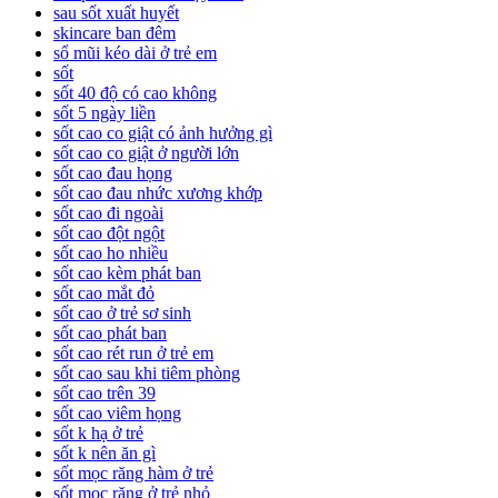
sau sốt xuất huyết
skincare ban đêm
sổ mũi kéo dài ở trẻ em
sốt
sốt 40 độ có cao không
sốt 5 ngày liền
sốt cao co giật có ảnh hưởng gì
sốt cao co giật ở người lớn
sốt cao đau họng
sốt cao đau nhức xương khớp
sốt cao đi ngoài
sốt cao đột ngột
sốt cao ho nhiều
sốt cao kèm phát ban
sốt cao mắt đỏ
sốt cao ở trẻ sơ sinh
sốt cao phát ban
sốt cao rét run ở trẻ em
sốt cao sau khi tiêm phòng
sốt cao trên 39
sốt cao viêm họng
sốt k hạ ở trẻ
sốt k nên ăn gì
sốt mọc răng hàm ở trẻ
sốt mọc răng ở trẻ nhỏ