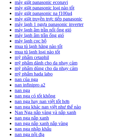
máy giặt panasonic econavi
máy giặt panasonic loại nào tốt
máy giặt panasonic na f100a4
máy giặt truyền trực tiếp panasonic
máy lạnh 1 ngựa panasonic inverter
máy lạnh âm trần nối ống gió
máy lạnh âm trần ống gió
máy lạnh cục bộ
mua tủ lạnh hãng nào tốt
mua tủ lạnh loại nào tốt
mỹ phẩm cetaphil
mỹ phẩm dành cho da nhạy cảm
mỹ phẩm dùng cho da nhạy cảm
mỹ phẩm hada labo
nan của nga
nan infinipro a2
nan nga
nan nga có tốt không
nan nga hay nan việt tốt hơn
nan nga khác nan việt như thế nào
Nan Nga nắp vàng và nắp xanh
nan nga nắp xanh
nan nga nắp xanh nắp vàng
nan nga nhập khẩu
nan nga nội địa