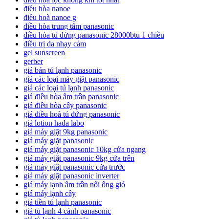
điều hòa nanoe
điều hoà nanoe g
điều hòa trung tâm panasonic
điều hòa tủ đứng panasonic 28000btu 1 chiều
điều trị da nhạy cảm
gel sunscreen
gerber
giá bán tủ lạnh panasonic
giá các loại máy giặt panasonic
giá các loại tủ lạnh panasonic
giá điều hòa âm trần panasonic
giá điều hòa cây panasonic
giá điều hoà tủ đứng panasonic
giá lotion hada labo
giá máy giặt 9kg panasonic
giá máy giặt panasonic
giá máy giặt panasonic 10kg cửa ngang
giá máy giặt panasonic 9kg cửa trên
giá máy giặt panasonic cửa trước
giá máy giặt panasonic inverter
giá máy lạnh âm trần nối ống gió
giá máy lạnh cây
giá tiền tủ lạnh panasonic
giá tủ lạnh 4 cánh panasonic