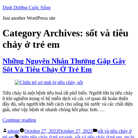
Skip
Dinh Dưỡng Cuộc Sống
to
Just another WordPress site
content
Category Archives:
sốt và tiêu
chảy ở trẻ em
Những Nguyên Nhân Thường Gặp Gây
Sốt Và Tiêu Chảy Ở Trẻ Em
Tiêu chảy là một bệnh tiêu hoá rất phổ biến. Người lớn bị tiêu chảy
ít khi nghiêm trọng vì hệ miễn dịch và các cơ quan đã hoàn thiện
đầy đủ, nếu người lớn biết cách cho uống bù nước và các chất điện
giải, như vậy bệnh sẽ nhanh chóng hồi phục hơn. …
“Những
Continue reading
Nguyên
Posted
Posted
Nhân
admin
October 27, 2022
October 27, 2022
sốt và tiêu chảy ở
by
in
Tags:
Thường
trẻ em
chữa tiêu chảy ở trẻ sơ sinh
,
sốt và tiêu chảy ở trẻ em
,
tre bi