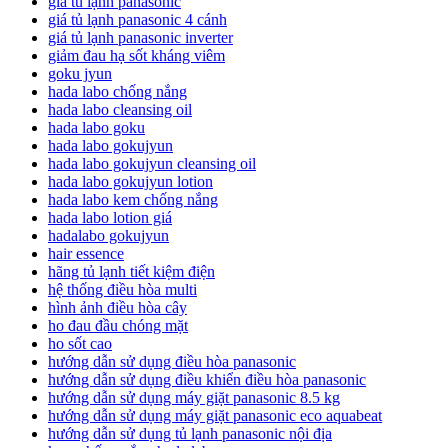
giá tủ lạnh panasonic
giá tủ lạnh panasonic 4 cánh
giá tủ lạnh panasonic inverter
giảm đau hạ sốt kháng viêm
goku jyun
hada labo chống nắng
hada labo cleansing oil
hada labo goku
hada labo gokujyun
hada labo gokujyun cleansing oil
hada labo gokujyun lotion
hada labo kem chống nắng
hada labo lotion giá
hadalabo gokujyun
hair essence
hãng tủ lạnh tiết kiệm điện
hệ thống điều hòa multi
hình ảnh điều hòa cây
ho đau đầu chóng mặt
ho sốt cao
hướng dẫn sử dụng điều hòa panasonic
hướng dẫn sử dụng điều khiển điều hòa panasonic
hướng dẫn sử dụng máy giặt panasonic 8.5 kg
hướng dẫn sử dụng máy giặt panasonic eco aquabeat
hướng dẫn sử dụng tủ lạnh panasonic nội địa