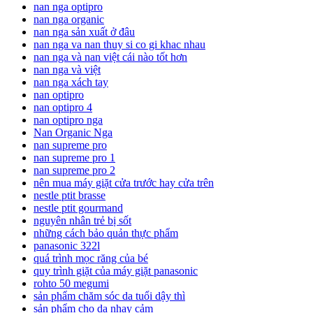
nan nga optipro
nan nga organic
nan nga sản xuất ở đâu
nan nga va nan thuy si co gi khac nhau
nan nga và nan việt cái nào tốt hơn
nan nga và việt
nan nga xách tay
nan optipro
nan optipro 4
nan optipro nga
Nan Organic Nga
nan supreme pro
nan supreme pro 1
nan supreme pro 2
nên mua máy giặt cửa trước hay cửa trên
nestle ptit brasse
nestle ptit gourmand
nguyên nhân trẻ bị sốt
những cách bảo quản thực phẩm
panasonic 322l
quá trình mọc răng của bé
quy trình giặt của máy giặt panasonic
rohto 50 megumi
sản phẩm chăm sóc da tuổi dậy thì
sản phẩm cho da nhạy cảm