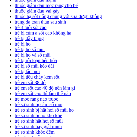
thuốc giảm đau mọc răng cho bé
thuốc giảm đau vai gáy
thuốc hạ sốt uống chung với sữa được không
trang da toan than sau sinh
trẻ 3 tuổi sốt cao
trẻ bị cúm a sốt cao không hạ
trẻ bị đầy bụng
trẻ bị ho
trẻ bị ho sổ mũi
trẻ bị ho và sổ mũi
trẻ bị rối loạn tiêu hóa
trẻ bị sổ mũi kéo dài
trẻ bị tắc mũi
trẻ bị tiêu chảy kèm sốt
trẻ em sốt 38 độ
trẻ em sốt cao 40 độ nên làm gì
trẻ em sốt cao thì làm thế nào
tre moc rang nao truoc
trẻ sơ sinh bị cảm sổ mũi
trẻ sơ sinh bị hắt hơi sổ mũi ho
tre so sinh bi ho kho khe
trẻ sơ sinh hắt hơi sổ mũi
trẻ sơ sinh hay giật mình
trẻ sơ sinh khóc đêm