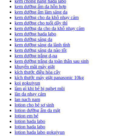
kem chống nắng hada labo
kem dưỡng ẩm da hỗn hợp
kem dưỡng ẩm làm sáng da
kem dưỡng cho da khô nhạy cảm
kem dưỡng cho tuổi dậy thì
kem dưỡng da cho da khô nhạy cảm
kem dưỡng hada labo
kem dưỡng sáng da
kem dưỡng sáng da lành tính
kem dưỡng sáng da nào tốt
kem dưỡng trắng d-na
kem dưỡng trắng da toàn thân sau sinh
khuyến mãi máy giặt
kích thước điều hòa cây
kích thước máy giặt panasonic 10kg
koi gokujyun
làm gì khi bé bị nghẹt mũi
làn da nhạy cảm
lan nach nam
lotion cho bé sơ sinh
lotion dưỡng ẩm da mặt
lotion em bé
lotion hada labo
lotion hada labo
lotion hada labo gokujyun