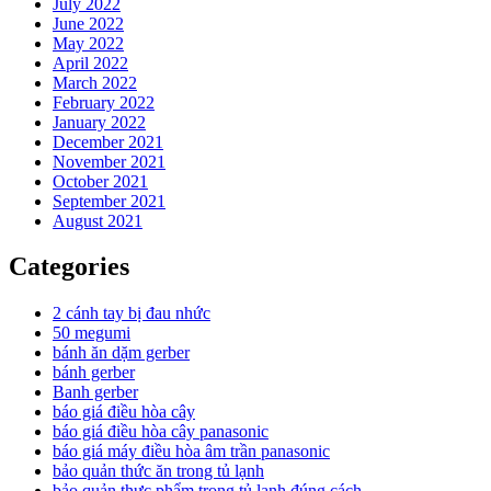
July 2022
June 2022
May 2022
April 2022
March 2022
February 2022
January 2022
December 2021
November 2021
October 2021
September 2021
August 2021
Categories
2 cánh tay bị đau nhức
50 megumi
bánh ăn dặm gerber
bánh gerber
Banh gerber
báo giá điều hòa cây
báo giá điều hòa cây panasonic
báo giá máy điều hòa âm trần panasonic
bảo quản thức ăn trong tủ lạnh
bảo quản thực phẩm trong tủ lạnh đúng cách