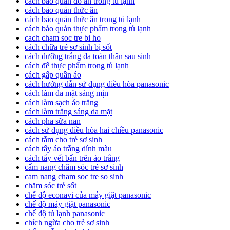
cách bảo quản đồ ăn trong tủ lạnh
cách bảo quản thức ăn
cách bảo quản thức ăn trong tủ lạnh
cách bảo quản thực phẩm trong tủ lạnh
cach cham soc tre bi ho
cách chữa trẻ sơ sinh bị sốt
cách dưỡng trắng da toàn thân sau sinh
cách để thực phẩm trong tủ lạnh
cách gấp quần áo
cách hướng dẫn sử dụng điều hòa panasonic
cách làm da mặt sáng mịn
cách làm sạch áo trắng
cách làm trắng sáng da mặt
cách pha sữa nan
cách sử dụng điều hòa hai chiều panasonic
cách tắm cho trẻ sơ sinh
cách tẩy áo trắng dính màu
cách tẩy vết bẩn trên áo trắng
cẩm nang chăm sóc trẻ sơ sinh
cam nang cham soc tre so sinh
chăm sóc trẻ sốt
chế độ econavi của máy giặt panasonic
chế độ máy giặt panasonic
chế độ tủ lạnh panasonic
chích ngừa cho trẻ sơ sinh