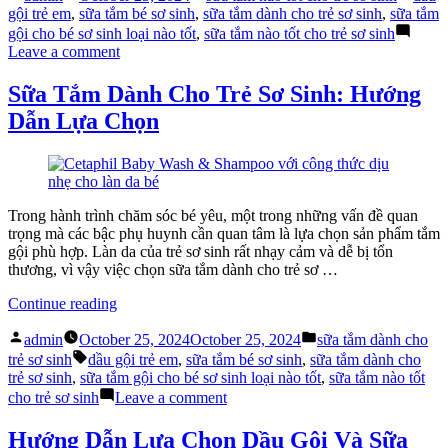
by
in
Gội
gội trẻ em
,
sữa tắm bé sơ sinh
,
sữa tắm dành cho trẻ sơ sinh
,
sữa tắm
Và
gội cho bé sơ sinh loại nào tốt
,
sữa tắm nào tốt cho trẻ sơ sinh
Sữa
on
Leave a comment
Tắm
Lựa
Nào
Chọn
Sữa Tắm Dành Cho Trẻ Sơ Sinh: Hướng
Tốt
Dầu
Dẫn Lựa Chọn
Cho
Gội
Trẻ
Và
Sơ
Sữa
Sinh”
Tắm
Nào
Tốt
Trong hành trình chăm sóc bé yêu, một trong những vấn đề quan
Cho
trọng mà các bậc phụ huynh cần quan tâm là lựa chọn sản phẩm tắm
Trẻ
gội phù hợp. Làn da của trẻ sơ sinh rất nhạy cảm và dễ bị tổn
Sơ
thương, vì vậy việc chọn sữa tắm dành cho trẻ sơ …
Sinh
“Sữa
Continue reading
Tắm
Posted
Posted
Dành
admin
October 25, 2024
October 25, 2024
sữa tắm dành cho
by
in
Tags:
Cho
trẻ sơ sinh
dầu gội trẻ em
,
sữa tắm bé sơ sinh
,
sữa tắm dành cho
Trẻ
trẻ sơ sinh
,
sữa tắm gội cho bé sơ sinh loại nào tốt
,
sữa tắm nào tốt
Sơ
on
cho trẻ sơ sinh
Leave a comment
Sinh:
Sữa
Hướng
Tắm
Hướng Dẫn Lựa Chọn Dầu Gội Và Sữa
Dẫn