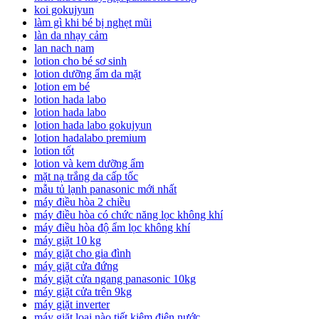
koi gokujyun
làm gì khi bé bị nghẹt mũi
làn da nhạy cảm
lan nach nam
lotion cho bé sơ sinh
lotion dưỡng ẩm da mặt
lotion em bé
lotion hada labo
lotion hada labo
lotion hada labo gokujyun
lotion hadalabo premium
lotion tốt
lotion và kem dưỡng ẩm
mặt nạ trắng da cấp tốc
mẫu tủ lạnh panasonic mới nhất
máy điều hòa 2 chiều
máy điều hòa có chức năng lọc không khí
máy điều hòa độ ẩm lọc không khí
máy giặt 10 kg
máy giặt cho gia đình
máy giặt cửa đứng
máy giặt cửa ngang panasonic 10kg
máy giặt cửa trên 9kg
máy giặt inverter
máy giặt loại nào tiết kiệm điện nước