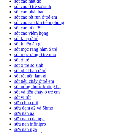
sốt cao mắt đỏ
sốt cao ở trẻ sơ sinh
sốt cao phát ban
sốt cao rét run ở trẻ em
sốt cao sau khi tiêm phòng
sốt cao trên 39
sốt cao viêm họng
sốt k hạ ở trẻ
sốt k nên ăn gì
sốt mọc răng hàm ở trẻ
sốt mọc răng ở trẻ nhỏ
sốt ở trẻ
sot o tre so sinh
sốt phát ban ở trẻ
sốt rét nên làm gì
sốt tiêu chảy ở trẻ em
sốt uống thuốc không hạ
sốt và tiêu chảy ở trẻ em
sốt vi rút
sữa chua ptit
sữa đạm a2 và 5hmo
sữa nan a2
sữa nan của nga
sữa nan infinipro
sữa nan nga