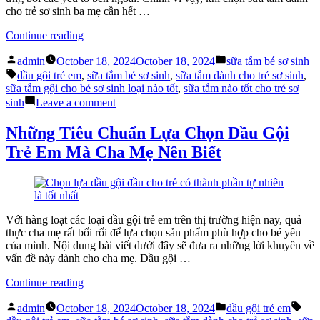
cho trẻ sơ sinh ba mẹ cần hết …
“Nguyên
Continue reading
Tắc
Posted
Posted
Khi
admin
October 18, 2024
October 18, 2024
sữa tắm bé sơ sinh
by
in
Tags:
Chọn
dầu gội trẻ em
,
sữa tắm bé sơ sinh
,
sữa tắm dành cho trẻ sơ sinh
,
Sữa
sữa tắm gội cho bé sơ sinh loại nào tốt
,
sữa tắm nào tốt cho trẻ sơ
Tắm
on
sinh
Leave a comment
Bé
Nguyên
Sơ
Tắc
Những Tiêu Chuẩn Lựa Chọn Dầu Gội
Sinh”
Khi
Trẻ Em Mà Cha Mẹ Nên Biết
Chọn
Sữa
Tắm
Bé
Sơ
Sinh
Với hàng loạt các loại dầu gội trẻ em trên thị trường hiện nay, quả
thực cha mẹ rất bối rối để lựa chọn sản phẩm phù hợp cho bé yêu
của mình. Nội dung bài viết dưới đây sẽ đưa ra những lời khuyên về
vấn đề này dành cho cha mẹ. Dầu gội …
“Những
Continue reading
Tiêu
Posted
Posted
Tag
Chuẩn
admin
October 18, 2024
October 18, 2024
dầu gội trẻ em
by
in