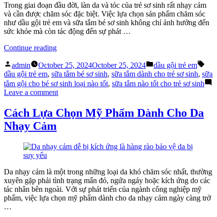
Tắm
Trong giai đoạn đầu đời, làn da và tóc của trẻ sơ sinh rất nhạy cảm
Bé
và cần được chăm sóc đặc biệt. Việc lựa chọn sản phẩm chăm sóc
Sơ
như dầu gội trẻ em và sữa tắm bé sơ sinh không chỉ ảnh hưởng đến
Sinh
sức khỏe mà còn tác động đến sự phát …
“Lựa
Continue reading
Chọn
Posted
Posted
Tag
Sữa
admin
October 25, 2024
October 25, 2024
dầu gội trẻ em
by
in
Tắm
dầu gội trẻ em
,
sữa tắm bé sơ sinh
,
sữa tắm dành cho trẻ sơ sinh
,
sữa
và
tắm gội cho bé sơ sinh loại nào tốt
,
sữa tắm nào tốt cho trẻ sơ sinh
Dầu
on
Leave a comment
Gội
Lựa
Trẻ
Chọn
Cách Lựa Chọn Mỹ Phẩm Dành Cho Da
Em
Sữa
Nhạy Cảm
Phù
Tắm
Hợp”
và
Dầu
Gội
Trẻ
Em
Da nhạy cảm là một trong những loại da khó chăm sóc nhất, thường
Phù
xuyên gặp phải tình trạng mẩn đỏ, ngứa ngáy hoặc kích ứng do các
Hợp
tác nhân bên ngoài. Với sự phát triển của ngành công nghiệp mỹ
phẩm, việc lựa chọn mỹ phẩm dành cho da nhạy cảm ngày càng trở
…