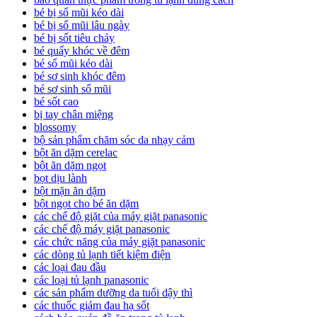
bé bị sổ mũi kéo dài
bé bị sổ mũi lâu ngày
bé bị sốt tiêu chảy
bé quấy khóc về đêm
bé sổ mũi kéo dài
bé sơ sinh khóc đêm
bé sơ sinh sổ mũi
bé sốt cao
bị tay chân miệng
blossomy
bộ sản phẩm chăm sóc da nhạy cảm
bột ăn dặm cerelac
bột ăn dặm ngọt
bọt dịu lành
bột mặn ăn dặm
bột ngọt cho bé ăn dặm
các chế độ giặt của máy giặt panasonic
các chế độ máy giặt panasonic
các chức năng của máy giặt panasonic
các dòng tủ lạnh tiết kiệm điện
các loại đau đầu
các loại tủ lạnh panasonic
các sản phẩm dưỡng da tuổi dậy thì
các thuốc giảm đau hạ sốt