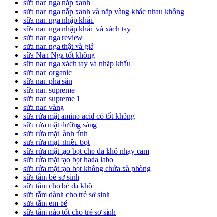
sữa nan nga nắp xanh
sữa nan nga nắp xanh và nắp vàng khác nhau không
sữa nan nga nhập khẩu
sữa nan nga nhập khẩu và xách tay
sữa nan nga review
sữa nan nga thật và giả
sữa Nan Nga tốt không
sữa nan nga xách tay và nhập khẩu
sữa nan organic
sữa nan pha sẵn
sữa nan supreme
sữa nan supreme 1
sữa nan vàng
sữa rửa mặt amino acid có tốt không
sữa rửa mặt dưỡng sáng
sữa rửa mặt lành tính
sữa rửa mặt nhiều bọt
sữa rửa mặt tạo bọt cho da khô nhạy cảm
sữa rửa mặt tạo bọt hada labo
sữa rửa mặt tạo bọt không chứa xà phòng
sữa tắm bé sơ sinh
sữa tắm cho bé da khô
sữa tắm dành cho trẻ sơ sinh
sữa tắm em bé
sữa tắm nào tốt cho trẻ sơ sinh