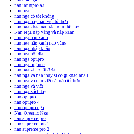
nan infinipro a2
nan nga
nan nga có tốt không
nan nga hay nan việt tốt hơn
nan nga khác nan việt như thế nào
Nan Nga nắp vàng và nắp xanh
nan nga nắp xanh
nan nga nắp xanh nắp vàng
nan nga nhập khẩu
nan nga nội địa
nan nga optipro
nan nga organic
nan nga sản xuất ở đâu
nan nga va nan thuy si co gi khac nhau
nan nga và nan việt cái nào tốt hơn
nan nga và việt
nan nga xách tay
nan optipro
nan optipro 4
nan optipro nga
Nan Organic Nga
nan supreme pro
nan supreme pro 1
nan supreme pro 2