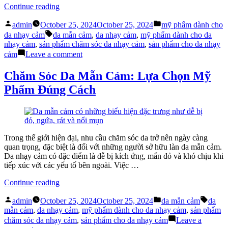
“Cách
Continue reading
Lựa
Posted
Posted
Chọn
admin
October 25, 2024
October 25, 2024
mỹ phẩm dành cho
by
in
Tags:
Mỹ
da nhạy cảm
da mẫn cảm
,
da nhạy cảm
,
mỹ phẩm dành cho da
Phẩm
nhạy cảm
,
sản phẩm chăm sóc da nhạy cảm
,
sản phẩm cho da nhạy
Dành
on
cảm
Leave a comment
Cho
Cách
Da
Lựa
Chăm Sóc Da Mẫn Cảm: Lựa Chọn Mỹ
Nhạy
Chọn
Phẩm Đúng Cách
Cảm”
Mỹ
Phẩm
Dành
Cho
Da
Nhạy
Trong thế giới hiện đại, nhu cầu chăm sóc da trở nên ngày càng
Cảm
quan trọng, đặc biệt là đối với những người sở hữu làn da mẫn cảm.
Da nhạy cảm có đặc điểm là dễ bị kích ứng, mẩn đỏ và khó chịu khi
tiếp xúc với các yếu tố bên ngoài. Việc …
“Chăm
Continue reading
Sóc
Posted
Posted
Tags:
Da
admin
October 25, 2024
October 25, 2024
da mẫn cảm
da
by
in
Mẫn
mẫn cảm
,
da nhạy cảm
,
mỹ phẩm dành cho da nhạy cảm
,
sản phẩm
Cảm:
chăm sóc da nhạy cảm
,
sản phẩm cho da nhạy cảm
Leave a
Lựa