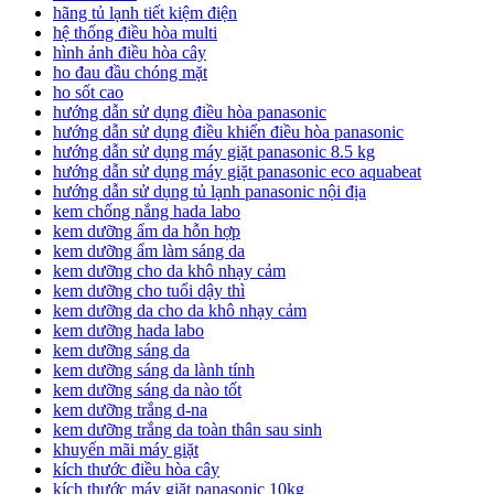
hãng tủ lạnh tiết kiệm điện
hệ thống điều hòa multi
hình ảnh điều hòa cây
ho đau đầu chóng mặt
ho sốt cao
hướng dẫn sử dụng điều hòa panasonic
hướng dẫn sử dụng điều khiển điều hòa panasonic
hướng dẫn sử dụng máy giặt panasonic 8.5 kg
hướng dẫn sử dụng máy giặt panasonic eco aquabeat
hướng dẫn sử dụng tủ lạnh panasonic nội địa
kem chống nắng hada labo
kem dưỡng ẩm da hỗn hợp
kem dưỡng ẩm làm sáng da
kem dưỡng cho da khô nhạy cảm
kem dưỡng cho tuổi dậy thì
kem dưỡng da cho da khô nhạy cảm
kem dưỡng hada labo
kem dưỡng sáng da
kem dưỡng sáng da lành tính
kem dưỡng sáng da nào tốt
kem dưỡng trắng d-na
kem dưỡng trắng da toàn thân sau sinh
khuyến mãi máy giặt
kích thước điều hòa cây
kích thước máy giặt panasonic 10kg