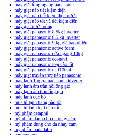
máy giặt lồng ngang panasonic
máy giặt nào tiết kiệm điện
máy giặt nào tiết kiệm điện nước
máy giặt nào tốt và tiết kiệm điện
máy giặt nước nóng
máy giặt panasonic 8 5kg inverter
máy giặt panasonic 8.5 kg inverter
máy giặt panasonic 9 kg giá bao nhiêu
máy giặt panasonic active foam
máy giặt panasonic cửa ngang 10kg
máy giặt panasonic econavi
máy giặt panasonic loại nào tốt
máy giặt panasonic na f100a4
máy giặt truyền trực tiếp panasonic
máy lạnh 1 ngựa panasonic inverter
máy lạnh âm trần nối ống gió
máy lạnh âm trần ống gió
máy lạnh cục bộ
mua tủ lạnh hãng nào tốt
mua tủ lạnh loại nào tốt
mỹ phẩm cetaphil
mỹ phẩm dành cho da nhạy cảm
mỹ phẩm dùng cho da nhạy cảm
mỹ phẩm hada labo
nan của nga