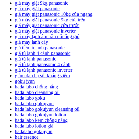
giá máy giặt 9kg panasonic
giá máy giặt panasonic
giá máy giặt panasonic 10kg cửa ngang
giá máy giặt panasonic 9kg cửa trên
giá máy giặt panasonic cửa trước
giá máy giặt panasonic inverter
giá máy lạnh âm trần nối ống gió
giá máy lạnh cây
giá tiền tủ lạnh panasonic
giá tủ lạnh 4 cánh panasonic
giá tủ lạnh panasonic
giá tủ lạnh panasonic 4 cánh
giá tủ lạnh panasonic inverter
giảm đau hạ sốt kháng viêm
goku jyun
hada labo chống nắng
hada labo cleansing oil
hada labo goku
hada labo gokujyun
hada labo gokujyun cleansing oil
hada labo gokujyun lotion
hada labo kem chống nắng
hada labo lotion giá
hadalabo gokujyun
hair essence