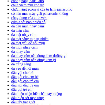
chống nắng hada labo
chua viem mui cho tre
chức năng econavi của tủ lạnh panasonic
có nên mua máy giặt panasonic không
công dụng của aloe vera
cúm a sốt bao nhiêu độ
da dầu mụn nhạy cảm
da mẫn cảm
da mặt nhạy cảm
da mặt sáng mịn tự nhiên
da mặt yếu dễ nổi mụn
da mụn nhạy cảm
da nhạy cảm
da nhạy cảm nên dùng kem dưỡng gì
da nhạy cảm nên dùng kem gì
da trắng sáng
da yếu dễ nổi mụn
dầu gội cho bé
dầu gội cho em bé
dầu gội cho trẻ em
dầu gội đầu trẻ em
dầu gội trẻ em
dấu hiệu nhận biết chân tay miệng
dấu hiệu sốt mọc răng
dầu tẩy trang tốt