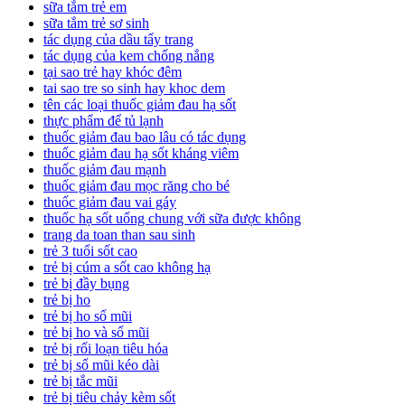
sữa tắm trẻ em
sữa tắm trẻ sơ sinh
tác dụng của dầu tẩy trang
tác dụng của kem chống nắng
tại sao trẻ hay khóc đêm
tai sao tre so sinh hay khoc dem
tên các loại thuốc giảm đau hạ sốt
thực phẩm để tủ lạnh
thuốc giảm đau bao lâu có tác dụng
thuốc giảm đau hạ sốt kháng viêm
thuốc giảm đau mạnh
thuốc giảm đau mọc răng cho bé
thuốc giảm đau vai gáy
thuốc hạ sốt uống chung với sữa được không
trang da toan than sau sinh
trẻ 3 tuổi sốt cao
trẻ bị cúm a sốt cao không hạ
trẻ bị đầy bụng
trẻ bị ho
trẻ bị ho sổ mũi
trẻ bị ho và sổ mũi
trẻ bị rối loạn tiêu hóa
trẻ bị sổ mũi kéo dài
trẻ bị tắc mũi
trẻ bị tiêu chảy kèm sốt