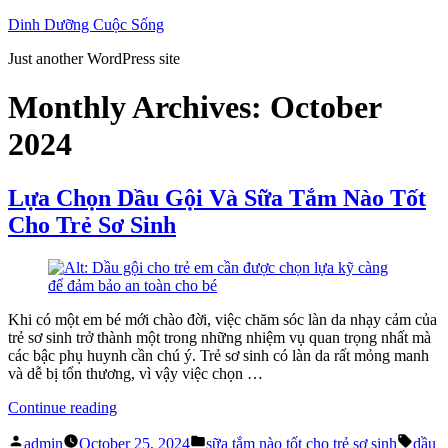
Skip
Dinh Dưỡng Cuộc Sống
to
Just another WordPress site
content
Monthly Archives:
October
2024
Lựa Chọn Dầu Gội Và Sữa Tắm Nào Tốt
Cho Trẻ Sơ Sinh
Khi có một em bé mới chào đời, việc chăm sóc làn da nhạy cảm của
trẻ sơ sinh trở thành một trong những nhiệm vụ quan trọng nhất mà
các bậc phụ huynh cần chú ý. Trẻ sơ sinh có làn da rất mỏng manh
và dễ bị tổn thương, vì vậy việc chọn …
“Lựa
Continue reading
Chọn
Posted
Posted
Tags:
Dầu
admin
October 25, 2024
sữa tắm nào tốt cho trẻ sơ sinh
dầu