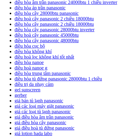
điều hòa âm trần panasonic 24000btu 1 chiều inverter
điều hòa áp trần panasonic
điều hòa cây 28000btu panasonic
điều hoà cây panasonic 2 chiều 18000btu
điều hòa cây panasonic 2 chiều 18000btu
điều hòa cây panasonic 28000btu inverter
điều hoà cây panasonic 45000btu
điều hòa cây panasonic 48000btu
điều hòa cục bộ
điều hòa không khí
điều hoà lọc không khí tốt nhất
điều hòa nanoe
điều hoà nanoe g
điều hòa trung tâm panasonic
điều hòa tủ đứng panasonic 28000btu 1 chiều
điều trị da nhạy cảm
gel sunscreen
gerber
giá bán tủ lạnh panasonic
giá các loại máy giặt panasonic
giá các loại tủ lạnh panasonic
giá điều hòa âm trần panasonic
giá điều hòa cây panasonic
giá điều hoà tủ đứng panasonic
giá lotion hada labo