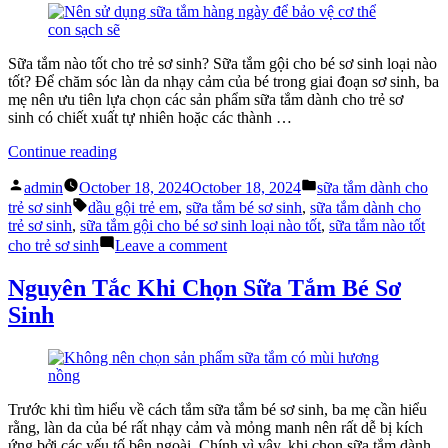
Toàn
Tốt
(P1)”
Cho
Trẻ
Sơ
Sữa tắm nào tốt cho trẻ sơ sinh? Sữa tắm gội cho bé sơ sinh loại nào
Sinh
tốt? Để chăm sóc làn da nhạy cảm của bé trong giai đoạn sơ sinh, ba
An
mẹ nên ưu tiên lựa chọn các sản phẩm sữa tắm dành cho trẻ sơ
Toàn
sinh có chiết xuất tự nhiên hoặc các thành …
(P1)
“Nên
Continue reading
Tắm
Posted
Posted
Sữa
admin
October 18, 2024
October 18, 2024
sữa tắm dành cho
by
in
Tags:
Tắm
trẻ sơ sinh
dầu gội trẻ em
,
sữa tắm bé sơ sinh
,
sữa tắm dành cho
Dành
trẻ sơ sinh
,
sữa tắm gội cho bé sơ sinh loại nào tốt
,
sữa tắm nào tốt
Cho
on
cho trẻ sơ sinh
Leave a comment
Trẻ
Nên
Sơ
Tắm
Nguyên Tắc Khi Chọn Sữa Tắm Bé Sơ
Sinh
Sữa
Sinh
Loại
Tắm
Nào?”
Dành
Cho
Trẻ
Sơ
Sinh
Trước khi tìm hiểu về cách tắm sữa tắm bé sơ sinh, ba mẹ cần hiểu
Loại
rằng, làn da của bé rất nhạy cảm và mỏng manh nên rất dễ bị kích
Nào?
ứng bởi các yếu tố bên ngoài. Chính vì vậy, khi chọn sữa tắm dành