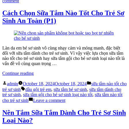
on
comment
Chọn
Chăm
Mỹ
Sóc
Cách Chọn Sữa Tắm Nào Tốt Cho Trẻ Sơ
Phẩm
Da
Sinh An Toàn (P1)
Đúng
Mẫn
Cách”
Cảm:
Lựa
Chọn
Mỹ
Phẩm
Làn da em bé sơ sinh vô cùng nhạy cảm và mỏng manh, đặc biệt
Đúng
đối với sữa tắm dành cho trẻ sơ sinh. Vì vậy việc lựa chọn sữa tắm
Cách
nào tốt cho trẻ sơ sinh hay sữa tắm gội cho bé sơ sinh loại nào tốt là
vấn đề vô cùng quan trọng …
“Cách
Continue reading
Chọn
Posted
Posted
Sữa
admin
October 18, 2024
October 18, 2024
sữa tắm nào tốt cho
by
in
Tags:
Tắm
trẻ sơ sinh
dầu gội trẻ em
,
sữa tắm bé sơ sinh
,
sữa tắm dành cho
Nào
trẻ sơ sinh
,
sữa tắm gội cho bé sơ sinh loại nào tốt
,
sữa tắm nào tốt
Tốt
on
cho trẻ sơ sinh
Leave a comment
Cho
Cách
Trẻ
Chọn
Nên Tắm Sữa Tắm Dành Cho Trẻ Sơ Sinh
Sơ
Sữa
Loại Nào?
Sinh
Tắm
An
Nào