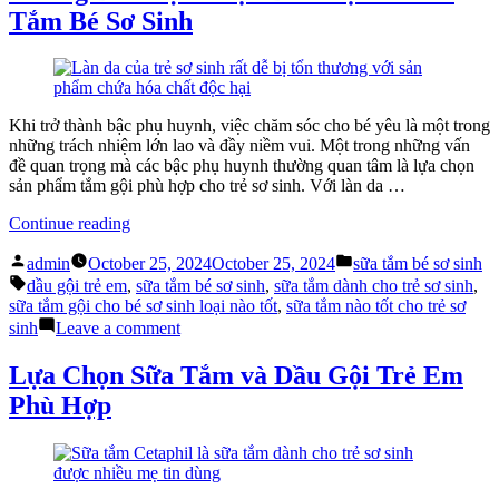
Dành
Tắm Bé Sơ Sinh
Lựa
Cho
Chọn”
Trẻ
Sơ
Sinh:
Hướng
Dẫn
Khi trở thành bậc phụ huynh, việc chăm sóc cho bé yêu là một trong
Lựa
những trách nhiệm lớn lao và đầy niềm vui. Một trong những vấn
Chọn
đề quan trọng mà các bậc phụ huynh thường quan tâm là lựa chọn
sản phẩm tắm gội phù hợp cho trẻ sơ sinh. Với làn da …
“Hướng
Continue reading
Dẫn
Posted
Posted
Lựa
admin
October 25, 2024
October 25, 2024
sữa tắm bé sơ sinh
by
in
Tags:
Chọn
dầu gội trẻ em
,
sữa tắm bé sơ sinh
,
sữa tắm dành cho trẻ sơ sinh
,
Dầu
sữa tắm gội cho bé sơ sinh loại nào tốt
,
sữa tắm nào tốt cho trẻ sơ
Gội
on
sinh
Leave a comment
Và
Hướng
Sữa
Dẫn
Lựa Chọn Sữa Tắm và Dầu Gội Trẻ Em
Tắm
Lựa
Phù Hợp
Bé
Chọn
Sơ
Dầu
Sinh”
Gội
Và
Sữa