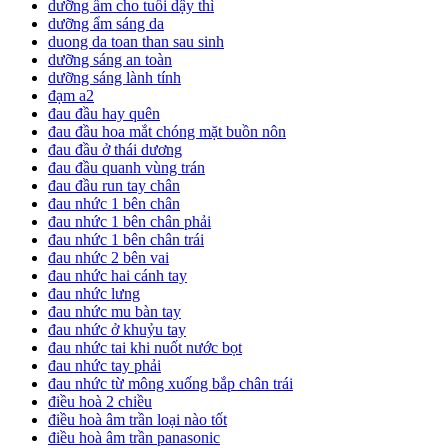
dưỡng ẩm cho tuổi dậy thì
dưỡng ẩm sáng da
duong da toan than sau sinh
dưỡng sáng an toàn
dưỡng sáng lành tính
đạm a2
đau đầu hay quên
đau đầu hoa mắt chóng mặt buồn nôn
đau đầu ở thái dương
đau đầu quanh vùng trán
đau đầu run tay chân
đau nhức 1 bên chân
đau nhức 1 bên chân phải
đau nhức 1 bên chân trái
đau nhức 2 bên vai
đau nhức hai cánh tay
đau nhức lưng
đau nhức mu bàn tay
đau nhức ở khuỷu tay
đau nhức tai khi nuốt nước bọt
đau nhức tay phải
đau nhức từ mông xuống bắp chân trái
điều hoà 2 chiều
điều hoà âm trần loại nào tốt
điều hoà âm trần panasonic