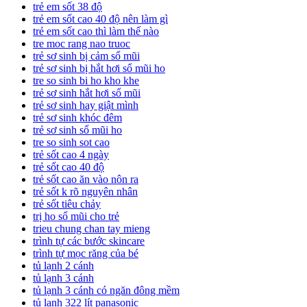
trẻ em sốt 38 độ
trẻ em sốt cao 40 độ nên làm gì
trẻ em sốt cao thì làm thế nào
tre moc rang nao truoc
trẻ sơ sinh bị cảm sổ mũi
trẻ sơ sinh bị hắt hơi sổ mũi ho
tre so sinh bi ho kho khe
trẻ sơ sinh hắt hơi sổ mũi
trẻ sơ sinh hay giật mình
trẻ sơ sinh khóc đêm
trẻ sơ sinh sổ mũi ho
tre so sinh sot cao
trẻ sốt cao 4 ngày
trẻ sốt cao 40 độ
trẻ sốt cao ăn vào nôn ra
trẻ sốt k rõ nguyên nhân
trẻ sốt tiêu chảy
trị ho sổ mũi cho trẻ
trieu chung chan tay mieng
trình tự các bước skincare
trình tự mọc răng của bé
tủ lạnh 2 cánh
tủ lạnh 3 cánh
tủ lạnh 3 cánh có ngăn đông mềm
tủ lạnh 322 lít panasonic