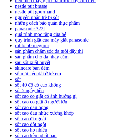
nên mua máy giặt cửa trước hay cửa trên
nestle ptit brasse
nestle ptit gourmand
nguyên nhân trẻ bị sốt
những cách bảo quản thực phẩm
panasonic 322l
quá trình mọc răng của bé
quy trình giặt của máy giặt panasonic
rohto 50 megumi
sản phẩm chăm sóc da tuổi dậy thì
sản phẩm cho da nhạy cảm
sau sốt xuất huyết
skincare ban đêm
sổ mũi kéo dài ở trẻ em
sốt
sốt 40 độ có cao không
sốt 5 ngày liền
sốt cao co giật có ảnh hưởng gì
sốt cao co giật ở người lớn
sốt cao đau họng
sốt cao đau nhức xương khớp
sốt cao đi ngoài
sốt cao đột ngột
sốt cao ho nhiều
sốt cao kèm phát ban