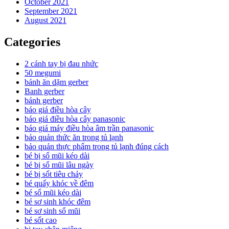
October 2021
September 2021
August 2021
Categories
2 cánh tay bị đau nhức
50 megumi
bánh ăn dặm gerber
Banh gerber
bánh gerber
báo giá điều hòa cây
báo giá điều hòa cây panasonic
báo giá máy điều hòa âm trần panasonic
bảo quản thức ăn trong tủ lạnh
bảo quản thực phẩm trong tủ lạnh đúng cách
bé bị sổ mũi kéo dài
bé bị sổ mũi lâu ngày
bé bị sốt tiêu chảy
bé quấy khóc về đêm
bé sổ mũi kéo dài
bé sơ sinh khóc đêm
bé sơ sinh sổ mũi
bé sốt cao