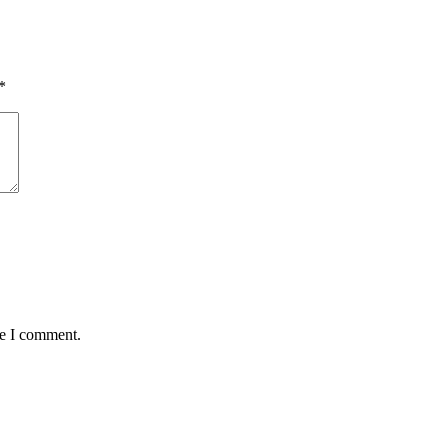
*
me I comment.