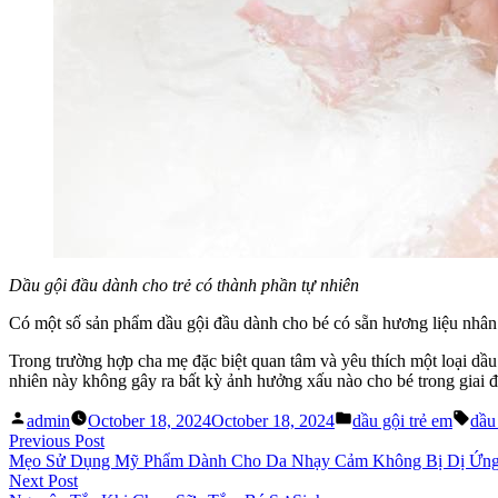
Dầu gội đầu dành cho trẻ có thành phần tự nhiên
Có một số sản phẩm dầu gội đầu dành cho bé có sẵn hương liệu nhân t
Trong trường hợp cha mẹ đặc biệt quan tâm và yêu thích một loại dầu 
nhiên này không gây ra bất kỳ ảnh hưởng xấu nào cho bé trong giai đ
Posted
Posted
Tag
admin
October 18, 2024
October 18, 2024
dầu gội trẻ em
dầu
by
in
Post
Previous
Previous Post
post:
Mẹo Sử Dụng Mỹ Phẩm Dành Cho Da Nhạy Cảm Không Bị Dị Ứn
navigation
Next
Next Post