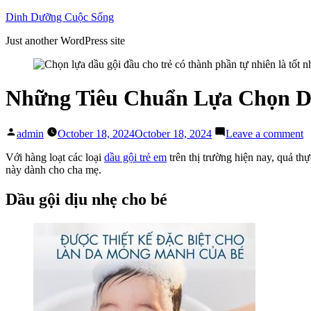
Skip
Dinh Dưỡng Cuộc Sống
to
Just another WordPress site
content
Những Tiêu Chuẩn Lựa Chọn D
Posted
o
admin
October 18, 2024
October 18, 2024
Leave a comment
by
N
T
Với hàng loạt các loại
dầu gội trẻ em
trên thị trường hiện nay, quả th
C
này dành cho cha mẹ.
L
C
Dầu gội dịu nhẹ cho bé
D
G
T
E
M
C
M
N
B