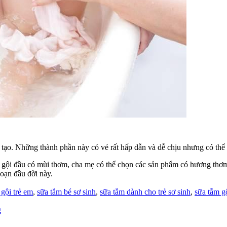
ạo. Những thành phần này có vẻ rất hấp dẫn và dễ chịu nhưng có thể g
gội đầu có mùi thơm, cha mẹ có thể chọn các sản phẩm có hương thơm ch
oạn đầu đời này.
s:
 gội trẻ em
,
sữa tắm bé sơ sinh
,
sữa tắm dành cho trẻ sơ sinh
,
sữa tắm gộ
g