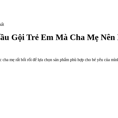
ầu Gội Trẻ Em Mà Cha Mẹ Nên 
n
hững
iêu
ực cha mẹ rất bối rối để lựa chọn sản phẩm phù hợp cho bé yêu của mìn
huẩn
ựa
họn
ầu
ội
rẻ
m
à
ha
ẹ
ên
iết