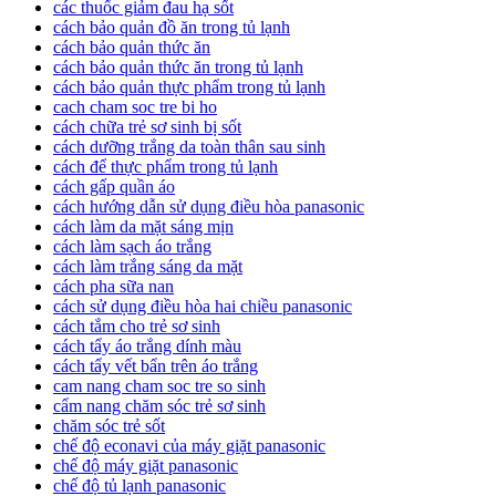
các thuốc giảm đau hạ sốt
cách bảo quản đồ ăn trong tủ lạnh
cách bảo quản thức ăn
cách bảo quản thức ăn trong tủ lạnh
cách bảo quản thực phẩm trong tủ lạnh
cach cham soc tre bi ho
cách chữa trẻ sơ sinh bị sốt
cách dưỡng trắng da toàn thân sau sinh
cách để thực phẩm trong tủ lạnh
cách gấp quần áo
cách hướng dẫn sử dụng điều hòa panasonic
cách làm da mặt sáng mịn
cách làm sạch áo trắng
cách làm trắng sáng da mặt
cách pha sữa nan
cách sử dụng điều hòa hai chiều panasonic
cách tắm cho trẻ sơ sinh
cách tẩy áo trắng dính màu
cách tẩy vết bẩn trên áo trắng
cam nang cham soc tre so sinh
cẩm nang chăm sóc trẻ sơ sinh
chăm sóc trẻ sốt
chế độ econavi của máy giặt panasonic
chế độ máy giặt panasonic
chế độ tủ lạnh panasonic