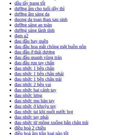
dầu tẩy trang tốt
dưỡng ẩm cho tuổi dậy thì
dưỡng ẩm sáng da
duong da toan than sau sinh
dưỡng sáng an toàn
dưỡng sáng lành tính
đạm a2
đau đầu hay quên
đau đầu hoa mắt chóng mặt buồn nôn
đau đầu ở thái dương
đau đầu quanh vùng trán
đau đầu run tay chân
đau nhức 1 bên chân
đau nhức 1 bên chân phải
đau nhức 1 bên chân trái
đau nhức 2 bên vai
đau nhức hai cánh tay
đau nhức lưng
đau nhức mu bàn tay
đau nhức ở khuỷu tay
đau nhức tai khi nuốt nước bọt
đau nhức tay phải
đau nhức từ mông xuống bắp chân trái
điều hoà 2 chiều
điều hoà âm trần loại nào tốt