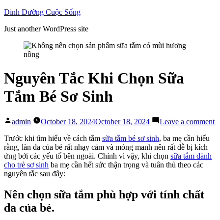
Skip
Dinh Dưỡng Cuộc Sống
to
Just another WordPress site
content
Nguyên Tắc Khi Chọn Sữa
Tắm Bé Sơ Sinh
Posted
o
admin
October 18, 2024
October 18, 2024
Leave a comment
by
N
T
Trước khi tìm hiểu về cách tắm
sữa tắm bé sơ sinh
, ba mẹ cần hiểu
K
rằng, làn da của bé rất nhạy cảm và mỏng manh nên rất dễ bị kích
C
ứng bởi các yếu tố bên ngoài. Chính vì vậy, khi chọn
sữa tắm dành
S
cho trẻ sơ sinh
ba mẹ cần hết sức thận trọng và tuân thủ theo các
T
nguyên tắc sau đây:
B
S
Nên chọn sữa tắm phù hợp với tính chất
S
da của bé.