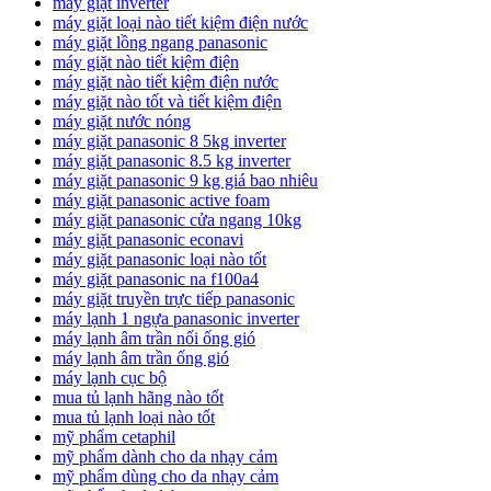
máy giặt inverter
máy giặt loại nào tiết kiệm điện nước
máy giặt lồng ngang panasonic
máy giặt nào tiết kiệm điện
máy giặt nào tiết kiệm điện nước
máy giặt nào tốt và tiết kiệm điện
máy giặt nước nóng
máy giặt panasonic 8 5kg inverter
máy giặt panasonic 8.5 kg inverter
máy giặt panasonic 9 kg giá bao nhiêu
máy giặt panasonic active foam
máy giặt panasonic cửa ngang 10kg
máy giặt panasonic econavi
máy giặt panasonic loại nào tốt
máy giặt panasonic na f100a4
máy giặt truyền trực tiếp panasonic
máy lạnh 1 ngựa panasonic inverter
máy lạnh âm trần nối ống gió
máy lạnh âm trần ống gió
máy lạnh cục bộ
mua tủ lạnh hãng nào tốt
mua tủ lạnh loại nào tốt
mỹ phẩm cetaphil
mỹ phẩm dành cho da nhạy cảm
mỹ phẩm dùng cho da nhạy cảm