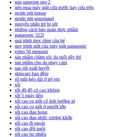
nan supreme pro 2
nên mua máy giặt cửa trước hay cửa trên
nestle ptit brasse
nestle ptit gourmand
nguyên nhân trẻ bị sốt
những cách bảo quản thực phẩm
panasonic 322l
quá trình mọc răng của bé
quy trình giặt của máy giặt panasonic
rohto 50 megumi
sản phẩm chăm sóc da tuổi dậy thì
sản phẩm cho da nhạy cảm
sau sốt xuất huyết
skincare ban đêm
sổ mũi kéo dài ở trẻ em
sốt
sốt 40 độ có cao không
sốt 5 ngày liền
sốt cao co giật có ảnh hưởng gì
sốt cao co giật ở người lớn
sốt cao đau họng
sốt cao đau nhức xương khớp
sốt cao đi ngoài
sốt cao đột ngột
sốt cao ho nhiều