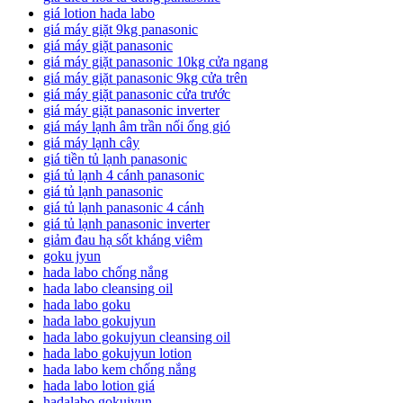
giá lotion hada labo
giá máy giặt 9kg panasonic
giá máy giặt panasonic
giá máy giặt panasonic 10kg cửa ngang
giá máy giặt panasonic 9kg cửa trên
giá máy giặt panasonic cửa trước
giá máy giặt panasonic inverter
giá máy lạnh âm trần nối ống gió
giá máy lạnh cây
giá tiền tủ lạnh panasonic
giá tủ lạnh 4 cánh panasonic
giá tủ lạnh panasonic
giá tủ lạnh panasonic 4 cánh
giá tủ lạnh panasonic inverter
giảm đau hạ sốt kháng viêm
goku jyun
hada labo chống nắng
hada labo cleansing oil
hada labo goku
hada labo gokujyun
hada labo gokujyun cleansing oil
hada labo gokujyun lotion
hada labo kem chống nắng
hada labo lotion giá
hadalabo gokujyun