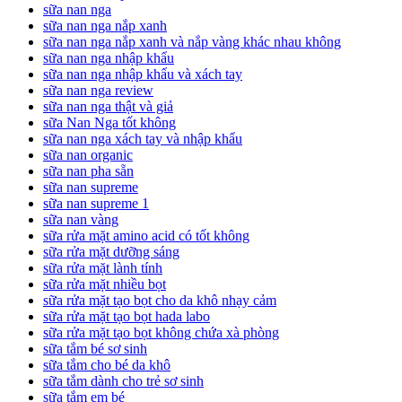
sữa nan nga
sữa nan nga nắp xanh
sữa nan nga nắp xanh và nắp vàng khác nhau không
sữa nan nga nhập khẩu
sữa nan nga nhập khẩu và xách tay
sữa nan nga review
sữa nan nga thật và giả
sữa Nan Nga tốt không
sữa nan nga xách tay và nhập khẩu
sữa nan organic
sữa nan pha sẵn
sữa nan supreme
sữa nan supreme 1
sữa nan vàng
sữa rửa mặt amino acid có tốt không
sữa rửa mặt dưỡng sáng
sữa rửa mặt lành tính
sữa rửa mặt nhiều bọt
sữa rửa mặt tạo bọt cho da khô nhạy cảm
sữa rửa mặt tạo bọt hada labo
sữa rửa mặt tạo bọt không chứa xà phòng
sữa tắm bé sơ sinh
sữa tắm cho bé da khô
sữa tắm dành cho trẻ sơ sinh
sữa tắm em bé