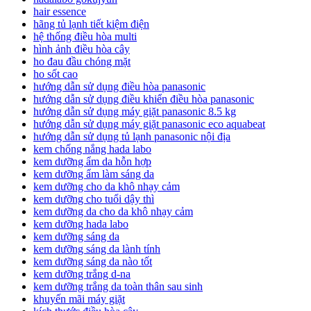
hair essence
hãng tủ lạnh tiết kiệm điện
hệ thống điều hòa multi
hình ảnh điều hòa cây
ho đau đầu chóng mặt
ho sốt cao
hướng dẫn sử dụng điều hòa panasonic
hướng dẫn sử dụng điều khiển điều hòa panasonic
hướng dẫn sử dụng máy giặt panasonic 8.5 kg
hướng dẫn sử dụng máy giặt panasonic eco aquabeat
hướng dẫn sử dụng tủ lạnh panasonic nội địa
kem chống nắng hada labo
kem dưỡng ẩm da hỗn hợp
kem dưỡng ẩm làm sáng da
kem dưỡng cho da khô nhạy cảm
kem dưỡng cho tuổi dậy thì
kem dưỡng da cho da khô nhạy cảm
kem dưỡng hada labo
kem dưỡng sáng da
kem dưỡng sáng da lành tính
kem dưỡng sáng da nào tốt
kem dưỡng trắng d-na
kem dưỡng trắng da toàn thân sau sinh
khuyến mãi máy giặt