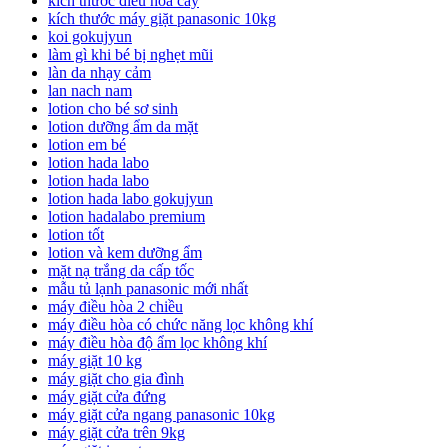
kích thước điều hòa cây
kích thước máy giặt panasonic 10kg
koi gokujyun
làm gì khi bé bị nghẹt mũi
làn da nhạy cảm
lan nach nam
lotion cho bé sơ sinh
lotion dưỡng ẩm da mặt
lotion em bé
lotion hada labo
lotion hada labo
lotion hada labo gokujyun
lotion hadalabo premium
lotion tốt
lotion và kem dưỡng ẩm
mặt nạ trắng da cấp tốc
mẫu tủ lạnh panasonic mới nhất
máy điều hòa 2 chiều
máy điều hòa có chức năng lọc không khí
máy điều hòa độ ẩm lọc không khí
máy giặt 10 kg
máy giặt cho gia đình
máy giặt cửa đứng
máy giặt cửa ngang panasonic 10kg
máy giặt cửa trên 9kg