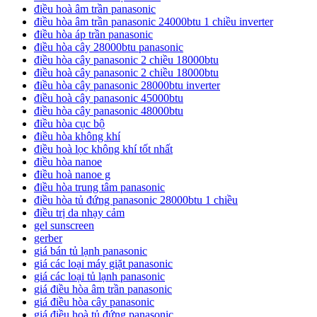
điều hoà âm trần panasonic
điều hòa âm trần panasonic 24000btu 1 chiều inverter
điều hòa áp trần panasonic
điều hòa cây 28000btu panasonic
điều hòa cây panasonic 2 chiều 18000btu
điều hoà cây panasonic 2 chiều 18000btu
điều hòa cây panasonic 28000btu inverter
điều hoà cây panasonic 45000btu
điều hòa cây panasonic 48000btu
điều hòa cục bộ
điều hòa không khí
điều hoà lọc không khí tốt nhất
điều hòa nanoe
điều hoà nanoe g
điều hòa trung tâm panasonic
điều hòa tủ đứng panasonic 28000btu 1 chiều
điều trị da nhạy cảm
gel sunscreen
gerber
giá bán tủ lạnh panasonic
giá các loại máy giặt panasonic
giá các loại tủ lạnh panasonic
giá điều hòa âm trần panasonic
giá điều hòa cây panasonic
giá điều hoà tủ đứng panasonic