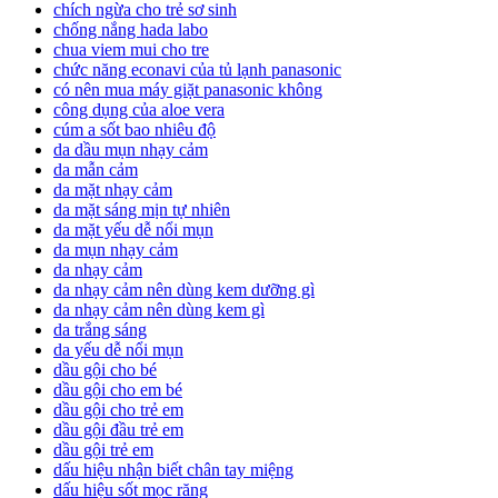
chích ngừa cho trẻ sơ sinh
chống nắng hada labo
chua viem mui cho tre
chức năng econavi của tủ lạnh panasonic
có nên mua máy giặt panasonic không
công dụng của aloe vera
cúm a sốt bao nhiêu độ
da dầu mụn nhạy cảm
da mẫn cảm
da mặt nhạy cảm
da mặt sáng mịn tự nhiên
da mặt yếu dễ nổi mụn
da mụn nhạy cảm
da nhạy cảm
da nhạy cảm nên dùng kem dưỡng gì
da nhạy cảm nên dùng kem gì
da trắng sáng
da yếu dễ nổi mụn
dầu gội cho bé
dầu gội cho em bé
dầu gội cho trẻ em
dầu gội đầu trẻ em
dầu gội trẻ em
dấu hiệu nhận biết chân tay miệng
dấu hiệu sốt mọc răng