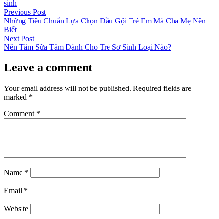
sinh
Post
Previous
Previous Post
post:
Những Tiêu Chuẩn Lựa Chọn Dầu Gội Trẻ Em Mà Cha Mẹ Nên
navigation
Biết
Next
Next Post
post:
Nên Tắm Sữa Tắm Dành Cho Trẻ Sơ Sinh Loại Nào?
Leave a comment
Your email address will not be published.
Required fields are
marked
*
Comment
*
Name
*
Email
*
Website