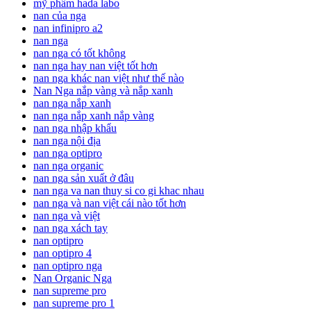
mỹ phẩm hada labo
nan của nga
nan infinipro a2
nan nga
nan nga có tốt không
nan nga hay nan việt tốt hơn
nan nga khác nan việt như thế nào
Nan Nga nắp vàng và nắp xanh
nan nga nắp xanh
nan nga nắp xanh nắp vàng
nan nga nhập khẩu
nan nga nội địa
nan nga optipro
nan nga organic
nan nga sản xuất ở đâu
nan nga va nan thuy si co gi khac nhau
nan nga và nan việt cái nào tốt hơn
nan nga và việt
nan nga xách tay
nan optipro
nan optipro 4
nan optipro nga
Nan Organic Nga
nan supreme pro
nan supreme pro 1