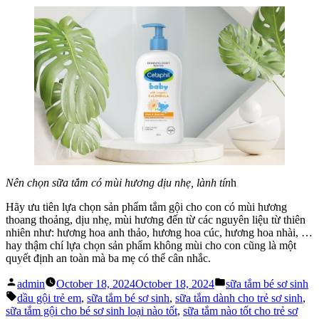
Nên chọn sữa tắm có mùi hương dịu nhẹ, lành tín
h
Hãy ưu tiên lựa chọn sản phẩm tắm gội cho con có mùi hương
thoang thoảng, dịu nhẹ, mùi hương đến từ các nguyên liệu từ thiên
nhiên như: hương hoa anh thảo, hương hoa cúc, hương hoa nhài, …
hay thậm chí lựa chọn sản phẩm không mùi cho con cũng là một
quyết định an toàn mà ba mẹ có thể cân nhắc.
Posted
Posted
admin
October 18, 2024
October 18, 2024
sữa tắm bé sơ sinh
by
in
Tags:
dầu gội trẻ em
,
sữa tắm bé sơ sinh
,
sữa tắm dành cho trẻ sơ sinh
,
sữa tắm gội cho bé sơ sinh loại nào tốt
,
sữa tắm nào tốt cho trẻ sơ