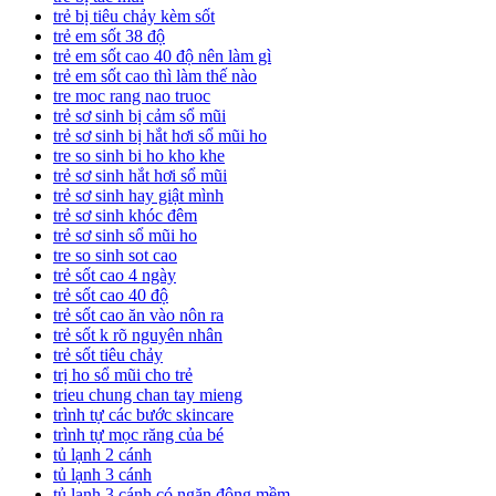
trẻ bị tiêu chảy kèm sốt
trẻ em sốt 38 độ
trẻ em sốt cao 40 độ nên làm gì
trẻ em sốt cao thì làm thế nào
tre moc rang nao truoc
trẻ sơ sinh bị cảm sổ mũi
trẻ sơ sinh bị hắt hơi sổ mũi ho
tre so sinh bi ho kho khe
trẻ sơ sinh hắt hơi sổ mũi
trẻ sơ sinh hay giật mình
trẻ sơ sinh khóc đêm
trẻ sơ sinh sổ mũi ho
tre so sinh sot cao
trẻ sốt cao 4 ngày
trẻ sốt cao 40 độ
trẻ sốt cao ăn vào nôn ra
trẻ sốt k rõ nguyên nhân
trẻ sốt tiêu chảy
trị ho sổ mũi cho trẻ
trieu chung chan tay mieng
trình tự các bước skincare
trình tự mọc răng của bé
tủ lạnh 2 cánh
tủ lạnh 3 cánh
tủ lạnh 3 cánh có ngăn đông mềm