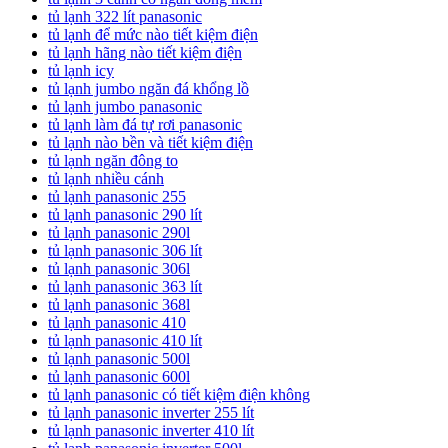
tủ lạnh 322 lít panasonic
tủ lạnh để mức nào tiết kiệm điện
tủ lạnh hãng nào tiết kiệm điện
tủ lạnh icy
tủ lạnh jumbo ngăn đá khổng lồ
tủ lạnh jumbo panasonic
tủ lạnh làm đá tự rơi panasonic
tủ lạnh nào bền và tiết kiệm điện
tủ lạnh ngăn đông to
tủ lạnh nhiều cánh
tủ lạnh panasonic 255
tủ lạnh panasonic 290 lít
tủ lạnh panasonic 290l
tủ lạnh panasonic 306 lít
tủ lạnh panasonic 306l
tủ lạnh panasonic 363 lít
tủ lạnh panasonic 368l
tủ lạnh panasonic 410
tủ lạnh panasonic 410 lít
tủ lạnh panasonic 500l
tủ lạnh panasonic 600l
tủ lạnh panasonic có tiết kiệm điện không
tủ lạnh panasonic inverter 255 lít
tủ lạnh panasonic inverter 410 lít