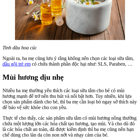
Tinh dầu hoa cúc
Ngoài ra, ba mẹ cũng lưu ý rằng không nên chọn các loại sữa tắm,
dầu gội trẻ em
có chứa thành phần độc hại như: SLS, Paraben, …
Mùi hương dịu nhẹ
Nhiều ba mẹ thường yêu thích các loại sữa tắm cho bé có mùi
hương mạnh để trở nên thu hút và nổi bật hơn. Tuy nhiên, khi lựa
chọn sản phẩm dành cho bé, thì ba mẹ cần loại bỏ ngay sở thích này
để bảo vệ sức khỏe cho con yêu.
Thực tế cho thấy, các sản phẩm sữa tắm có mùi hương nồng thường
chứa một lượng lớn các hóa chất tạo hương, tạo mùi. Và cho dù đó
là các hóa chất an toàn, đã được kiểm định thì ba mẹ cũng nên hạn
chế dùng cho làn da còn non nớt và nhạy cảm của bé.