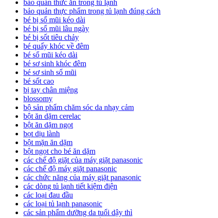
bảo quản thức ăn trong tủ lạnh
bảo quản thực phẩm trong tủ lạnh đúng cách
bé bị sổ mũi kéo dài
bé bị sổ mũi lâu ngày
bé bị sốt tiêu chảy
bé quấy khóc về đêm
bé sổ mũi kéo dài
bé sơ sinh khóc đêm
bé sơ sinh sổ mũi
bé sốt cao
bị tay chân miệng
blossomy
bộ sản phẩm chăm sóc da nhạy cảm
bột ăn dặm cerelac
bột ăn dặm ngọt
bọt dịu lành
bột mặn ăn dặm
bột ngọt cho bé ăn dặm
các chế độ giặt của máy giặt panasonic
các chế độ máy giặt panasonic
các chức năng của máy giặt panasonic
các dòng tủ lạnh tiết kiệm điện
các loại đau đầu
các loại tủ lạnh panasonic
các sản phẩm dưỡng da tuổi dậy thì