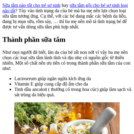
Sữa tắm nào tốt cho trẻ sơ sinh
hay
sữa tắm gội cho bé sơ sinh loại
nào tốt
? Tùy vào tình trạng da của bé mà ba mẹ nên lựa chọn loại
sữa tắm tương ứng. Cụ thể, với các bé đang mắc các bệnh da liễu,
đang bị mụn sữa, rôm sảy, … thì ba mẹ nên mô tả tình trạng bé để
được tư vấn dòng sữa tắm phù hợp nhất.
Thành phần sữa tắm
Như mọi người đã biết, làn da của bé rất non nớt vì vậy ba mẹ nên
chọn các loại sữa tắm lành tính và dịu nhẹ có nguồn gốc từ thiên
nhiên. Một số chất nên ưu tiên có trong thành phần sữa tắm của con
như:
Lactoserum giúp ngăn ngừa kích ứng da
Vitamin E giúp cung cấp độ ẩm cho da
Tinh dầu ancaloit ( thường có trong hoa cúc) giúp làm sạch và
sát trùng da hiệu quả.