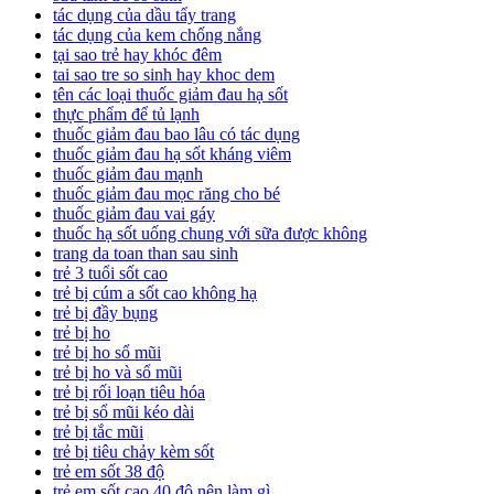
tác dụng của dầu tẩy trang
tác dụng của kem chống nắng
tại sao trẻ hay khóc đêm
tai sao tre so sinh hay khoc dem
tên các loại thuốc giảm đau hạ sốt
thực phẩm để tủ lạnh
thuốc giảm đau bao lâu có tác dụng
thuốc giảm đau hạ sốt kháng viêm
thuốc giảm đau mạnh
thuốc giảm đau mọc răng cho bé
thuốc giảm đau vai gáy
thuốc hạ sốt uống chung với sữa được không
trang da toan than sau sinh
trẻ 3 tuổi sốt cao
trẻ bị cúm a sốt cao không hạ
trẻ bị đầy bụng
trẻ bị ho
trẻ bị ho sổ mũi
trẻ bị ho và sổ mũi
trẻ bị rối loạn tiêu hóa
trẻ bị sổ mũi kéo dài
trẻ bị tắc mũi
trẻ bị tiêu chảy kèm sốt
trẻ em sốt 38 độ
trẻ em sốt cao 40 độ nên làm gì