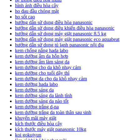
hình ảnh điều hòa cây
ho đau đầu chóng mặt
ho sốt cao
hướng dẫn sử dụng điều hòa panasonic
hướng dẫn sử dụng điều khiển điều hòa panasonic
hướng dẫn sử dụng máy giặt panasonic 8.5 kg
hướng dẫn sử dụng máy giặt panasonic eco aquabeat
hướng dẫn sử dụng tủ lạnh panasonic nội địa
kem chống nắng hada labo
kem dưỡng ẩm da hỗn hợp
kem dưỡng ẩm làm sáng da
kem dưỡng cho da khô nhạy cảm
kem dưỡng cho tuổi dậy thì
kem dưỡng da cho da khô nhạy cảm
kem dưỡng hada labo
kem dưỡng sáng da
kem dưỡng sáng da lành tính
kem dưỡng sáng da nào tốt
kem dưỡng trắng d-na
kem dưỡng trắng da toàn thân sau sinh
khuyến mãi máy giặt
kích thước điều hòa cây
kích thước máy giặt panasonic 10kg
koi gokujyun