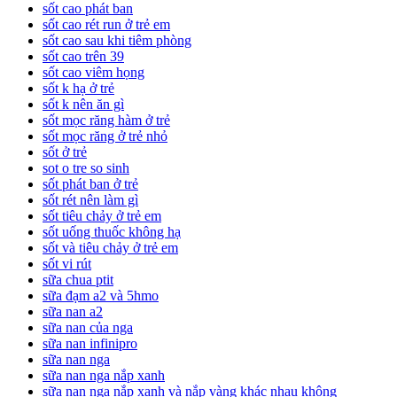
sốt cao phát ban
sốt cao rét run ở trẻ em
sốt cao sau khi tiêm phòng
sốt cao trên 39
sốt cao viêm họng
sốt k hạ ở trẻ
sốt k nên ăn gì
sốt mọc răng hàm ở trẻ
sốt mọc răng ở trẻ nhỏ
sốt ở trẻ
sot o tre so sinh
sốt phát ban ở trẻ
sốt rét nên làm gì
sốt tiêu chảy ở trẻ em
sốt uống thuốc không hạ
sốt và tiêu chảy ở trẻ em
sốt vi rút
sữa chua ptit
sữa đạm a2 và 5hmo
sữa nan a2
sữa nan của nga
sữa nan infinipro
sữa nan nga
sữa nan nga nắp xanh
sữa nan nga nắp xanh và nắp vàng khác nhau không