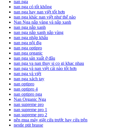
nan nga
nan nga có tốt không
nan nga hay nan việt tốt hơn
nan nga khác nan việt như thế nào
Nan Nga nắp vàng và nắp xanh
nan nga nắp xanh
nan nga nắp xanh nắp vàng
nan nga nhập khẩu
nan nga nội địa
nan nga optipro
nan nga organic
nan nga sản xuất ở đâu
nan nga va nan thuy si co gi khac nhau
nan nga và nan việt cái nào tốt hơn
nan nga và việt
nan nga xách tay
nan optipro
nan optipro 4
nan optipro nga
Nan Organic Nga
nan supreme pro
nan supreme pro 1
nan supreme pro 2
nên mua máy giặt cửa trước hay cửa trên
nestle ptit brasse