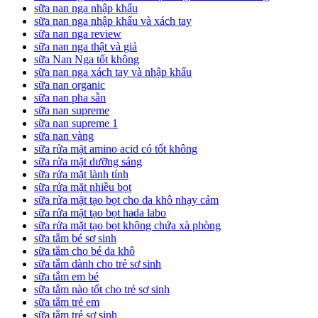
sữa nan nga nhập khẩu
sữa nan nga nhập khẩu và xách tay
sữa nan nga review
sữa nan nga thật và giả
sữa Nan Nga tốt không
sữa nan nga xách tay và nhập khẩu
sữa nan organic
sữa nan pha sẵn
sữa nan supreme
sữa nan supreme 1
sữa nan vàng
sữa rửa mặt amino acid có tốt không
sữa rửa mặt dưỡng sáng
sữa rửa mặt lành tính
sữa rửa mặt nhiều bọt
sữa rửa mặt tạo bọt cho da khô nhạy cảm
sữa rửa mặt tạo bọt hada labo
sữa rửa mặt tạo bọt không chứa xà phòng
sữa tắm bé sơ sinh
sữa tắm cho bé da khô
sữa tắm dành cho trẻ sơ sinh
sữa tắm em bé
sữa tắm nào tốt cho trẻ sơ sinh
sữa tắm trẻ em
sữa tắm trẻ sơ sinh