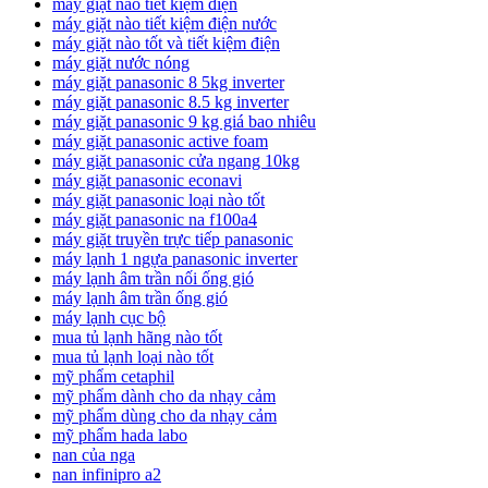
máy giặt nào tiết kiệm điện
máy giặt nào tiết kiệm điện nước
máy giặt nào tốt và tiết kiệm điện
máy giặt nước nóng
máy giặt panasonic 8 5kg inverter
máy giặt panasonic 8.5 kg inverter
máy giặt panasonic 9 kg giá bao nhiêu
máy giặt panasonic active foam
máy giặt panasonic cửa ngang 10kg
máy giặt panasonic econavi
máy giặt panasonic loại nào tốt
máy giặt panasonic na f100a4
máy giặt truyền trực tiếp panasonic
máy lạnh 1 ngựa panasonic inverter
máy lạnh âm trần nối ống gió
máy lạnh âm trần ống gió
máy lạnh cục bộ
mua tủ lạnh hãng nào tốt
mua tủ lạnh loại nào tốt
mỹ phẩm cetaphil
mỹ phẩm dành cho da nhạy cảm
mỹ phẩm dùng cho da nhạy cảm
mỹ phẩm hada labo
nan của nga
nan infinipro a2