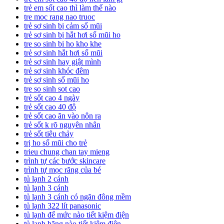
trẻ em sốt cao thì làm thế nào
tre moc rang nao truoc
trẻ sơ sinh bị cảm sổ mũi
trẻ sơ sinh bị hắt hơi sổ mũi ho
tre so sinh bi ho kho khe
trẻ sơ sinh hắt hơi sổ mũi
trẻ sơ sinh hay giật mình
trẻ sơ sinh khóc đêm
trẻ sơ sinh sổ mũi ho
tre so sinh sot cao
trẻ sốt cao 4 ngày
trẻ sốt cao 40 độ
trẻ sốt cao ăn vào nôn ra
trẻ sốt k rõ nguyên nhân
trẻ sốt tiêu chảy
trị ho sổ mũi cho trẻ
trieu chung chan tay mieng
trình tự các bước skincare
trình tự mọc răng của bé
tủ lạnh 2 cánh
tủ lạnh 3 cánh
tủ lạnh 3 cánh có ngăn đông mềm
tủ lạnh 322 lít panasonic
tủ lạnh để mức nào tiết kiệm điện
tủ lạnh hãng nào tiết kiệm điện