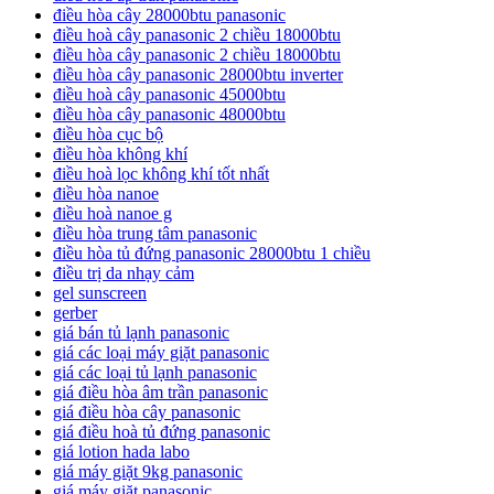
điều hòa cây 28000btu panasonic
điều hoà cây panasonic 2 chiều 18000btu
điều hòa cây panasonic 2 chiều 18000btu
điều hòa cây panasonic 28000btu inverter
điều hoà cây panasonic 45000btu
điều hòa cây panasonic 48000btu
điều hòa cục bộ
điều hòa không khí
điều hoà lọc không khí tốt nhất
điều hòa nanoe
điều hoà nanoe g
điều hòa trung tâm panasonic
điều hòa tủ đứng panasonic 28000btu 1 chiều
điều trị da nhạy cảm
gel sunscreen
gerber
giá bán tủ lạnh panasonic
giá các loại máy giặt panasonic
giá các loại tủ lạnh panasonic
giá điều hòa âm trần panasonic
giá điều hòa cây panasonic
giá điều hoà tủ đứng panasonic
giá lotion hada labo
giá máy giặt 9kg panasonic
giá máy giặt panasonic