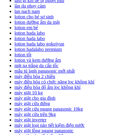
làm gì khi bé bị nghẹt mũi
làn da nhạy cảm
lan nach nam
lotion cho bé sơ sinh
lotion dưỡng ẩm da mặt
lotion em bé
lotion hada labo
lotion hada labo
lotion hada labo gokujyun
lotion hadalabo premium
lotion tốt
lotion và kem dưỡng ẩm
mặt nạ trắng da cấp tốc
mẫu tủ lạnh panasonic mới nhất
máy điều hòa 2 chiều
máy điều hòa có chức năng lọc không khí
máy điều hòa độ ẩm lọc không khí
máy giặt 10 kg
máy giặt cho gia đình
máy giặt cửa đứng
máy giặt cửa ngang panasonic 10kg
máy giặt cửa trên 9kg
máy giặt inverter
máy giặt loại nào tiết kiệm điện nước
máy giặt lồng ngang panasonic