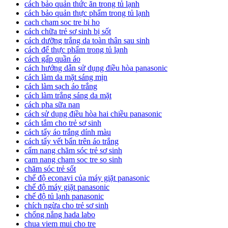
cách bảo quản thức ăn trong tủ lạnh
cách bảo quản thực phẩm trong tủ lạnh
cach cham soc tre bi ho
cách chữa trẻ sơ sinh bị sốt
cách dưỡng trắng da toàn thân sau sinh
cách để thực phẩm trong tủ lạnh
cách gấp quần áo
cách hướng dẫn sử dụng điều hòa panasonic
cách làm da mặt sáng mịn
cách làm sạch áo trắng
cách làm trắng sáng da mặt
cách pha sữa nan
cách sử dụng điều hòa hai chiều panasonic
cách tắm cho trẻ sơ sinh
cách tẩy áo trắng dính màu
cách tẩy vết bẩn trên áo trắng
cẩm nang chăm sóc trẻ sơ sinh
cam nang cham soc tre so sinh
chăm sóc trẻ sốt
chế độ econavi của máy giặt panasonic
chế độ máy giặt panasonic
chế độ tủ lạnh panasonic
chích ngừa cho trẻ sơ sinh
chống nắng hada labo
chua viem mui cho tre