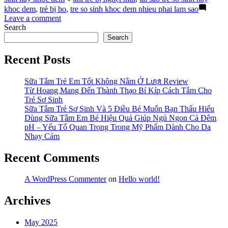
Sinh
khoc dem
,
trẻ bị ho
,
tre so sinh khoc dem nhieu phai lam sao
Hay
on
Leave a comment
Khóc
Tại
Search
Nấc
Sao
Search
Ban
Trẻ
Đêm”
Sơ
Recent Posts
Sinh
Hay
Sữa Tắm Trẻ Em Tốt Không Nằm Ở Lượt Review
Khóc
Từ Hoang Mang Đến Thành Thạo Bí Kíp Cách Tắm Cho
Nấc
Trẻ Sơ Sinh
Ban
Sữa Tắm Trẻ Sơ Sinh Và 5 Điều Bé Muốn Bạn Thấu Hiểu
Đêm
Dùng Sữa Tắm Em Bé Hiệu Quả Giúp Ngủ Ngon Cả Đêm
pH – Yếu Tố Quan Trọng Trong Mỹ Phẩm Dành Cho Da
Nhạy Cảm
Recent Comments
A WordPress Commenter
on
Hello world!
Archives
May 2025