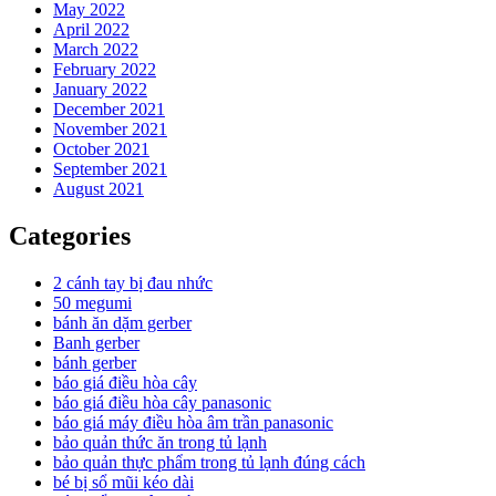
May 2022
April 2022
March 2022
February 2022
January 2022
December 2021
November 2021
October 2021
September 2021
August 2021
Categories
2 cánh tay bị đau nhức
50 megumi
bánh ăn dặm gerber
Banh gerber
bánh gerber
báo giá điều hòa cây
báo giá điều hòa cây panasonic
báo giá máy điều hòa âm trần panasonic
bảo quản thức ăn trong tủ lạnh
bảo quản thực phẩm trong tủ lạnh đúng cách
bé bị sổ mũi kéo dài