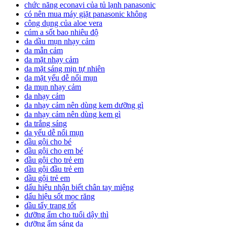
chức năng econavi của tủ lạnh panasonic
có nên mua máy giặt panasonic không
công dụng của aloe vera
cúm a sốt bao nhiêu độ
da dầu mụn nhạy cảm
da mẫn cảm
da mặt nhạy cảm
da mặt sáng mịn tự nhiên
da mặt yếu dễ nổi mụn
da mụn nhạy cảm
da nhạy cảm
da nhạy cảm nên dùng kem dưỡng gì
da nhạy cảm nên dùng kem gì
da trắng sáng
da yếu dễ nổi mụn
dầu gội cho bé
dầu gội cho em bé
dầu gội cho trẻ em
dầu gội đầu trẻ em
dầu gội trẻ em
dấu hiệu nhận biết chân tay miệng
dấu hiệu sốt mọc răng
dầu tẩy trang tốt
dưỡng ẩm cho tuổi dậy thì
dưỡng ẩm sáng da