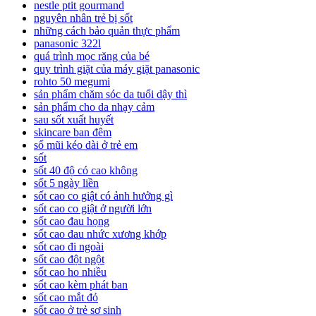
nestle ptit gourmand
nguyên nhân trẻ bị sốt
những cách bảo quản thực phẩm
panasonic 322l
quá trình mọc răng của bé
quy trình giặt của máy giặt panasonic
rohto 50 megumi
sản phẩm chăm sóc da tuổi dậy thì
sản phẩm cho da nhạy cảm
sau sốt xuất huyết
skincare ban đêm
sổ mũi kéo dài ở trẻ em
sốt
sốt 40 độ có cao không
sốt 5 ngày liền
sốt cao co giật có ảnh hưởng gì
sốt cao co giật ở người lớn
sốt cao đau họng
sốt cao đau nhức xương khớp
sốt cao đi ngoài
sốt cao đột ngột
sốt cao ho nhiều
sốt cao kèm phát ban
sốt cao mắt đỏ
sốt cao ở trẻ sơ sinh