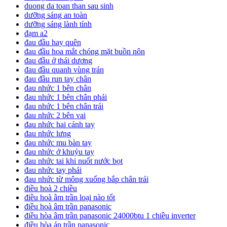
duong da toan than sau sinh
dưỡng sáng an toàn
dưỡng sáng lành tính
đạm a2
đau đầu hay quên
đau đầu hoa mắt chóng mặt buồn nôn
đau đầu ở thái dương
đau đầu quanh vùng trán
đau đầu run tay chân
đau nhức 1 bên chân
đau nhức 1 bên chân phải
đau nhức 1 bên chân trái
đau nhức 2 bên vai
đau nhức hai cánh tay
đau nhức lưng
đau nhức mu bàn tay
đau nhức ở khuỷu tay
đau nhức tai khi nuốt nước bọt
đau nhức tay phải
đau nhức từ mông xuống bắp chân trái
điều hoà 2 chiều
điều hoà âm trần loại nào tốt
điều hoà âm trần panasonic
điều hòa âm trần panasonic 24000btu 1 chiều inverter
điều hòa áp trần panasonic