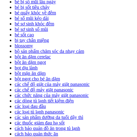
bé bị sổ mũi lâu ngày
bé bị sốt tiêu chảy
bé quấy khóc về đêm
bé sổ mũi kéo dài
bé sơ sinh khóc đêm
bé sơ sinh sổ mũi
bé sốt cao
bị tay chân miệng
blossomy
bộ sản phẩm chăm sóc da nhạy cảm
bột ăn dặm cerelac
bột ăn dặm ngọt
bọt dịu lành
bột mặn ăn dặm
bột ngọt cho bé ăn dặm
các chế độ giặt của máy giặt panasonic
các chế độ máy giặt panasonic
các chức năng của máy giặt panasonic
các dòng tủ lạnh tiết kiệm điện
các loại đau đầu
các loại tủ lạnh panasonic
các sản phẩm dưỡng da tuổi dậy thì
các thuốc giảm đau hạ sốt
cách bảo quản đồ ăn trong tủ lạnh
cách bảo quản thức ăn