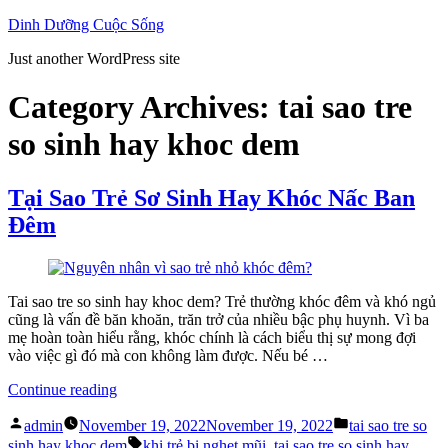
Skip
Dinh Dưỡng Cuộc Sống
to
Just another WordPress site
content
Category Archives:
tai sao tre
so sinh hay khoc dem
Tại Sao Trẻ Sơ Sinh Hay Khóc Nấc Ban
Đêm
Tai sao tre so sinh hay khoc dem? Trẻ thường khóc đêm và khó ngủ
cũng là vấn đề băn khoăn, trăn trở của nhiều bậc phụ huynh. Vì ba
mẹ hoàn toàn hiểu rằng, khóc chính là cách biểu thị sự mong đợi
vào việc gì đó mà con không làm được. Nếu bé …
“Tại
Continue reading
Sao
Posted
Posted
Trẻ
admin
November 19, 2022
November 19, 2022
tai sao tre so
by
in
Sơ
Tags:
sinh hay khoc dem
khi trẻ bị nghẹt mũi
,
tai sao tre so sinh hay