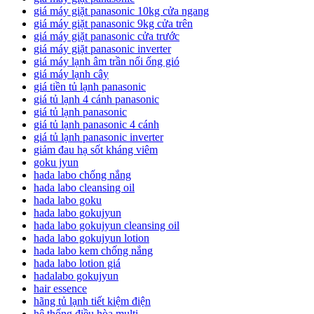
giá máy giặt panasonic 10kg cửa ngang
giá máy giặt panasonic 9kg cửa trên
giá máy giặt panasonic cửa trước
giá máy giặt panasonic inverter
giá máy lạnh âm trần nối ống gió
giá máy lạnh cây
giá tiền tủ lạnh panasonic
giá tủ lạnh 4 cánh panasonic
giá tủ lạnh panasonic
giá tủ lạnh panasonic 4 cánh
giá tủ lạnh panasonic inverter
giảm đau hạ sốt kháng viêm
goku jyun
hada labo chống nắng
hada labo cleansing oil
hada labo goku
hada labo gokujyun
hada labo gokujyun cleansing oil
hada labo gokujyun lotion
hada labo kem chống nắng
hada labo lotion giá
hadalabo gokujyun
hair essence
hãng tủ lạnh tiết kiệm điện
hệ thống điều hòa multi