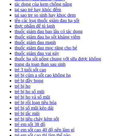
tác dụng của kem chống nắng
tại sao trẻ hay khóc đêm
tai sao tre so sinh hay khoc dem
tên các loại thuốc giảm đau hạ sốt
thực phẩm để tủ lạnh
thuốc giảm đau bao lâu có tác dụng
thuốc giảm đau hạ sốt kháng viêm
thuốc giảm đau mạnh
thuốc giảm đau mọc răng cho bé
thuốc giảm đau vai gáy
thuốc hạ sốt uống chung với sữa được không
trang da toan than sau sinh
trẻ 3 tuổi sốt cao
trẻ bị cúm a sốt cao không hạ
trẻ bị đầy bụng
trẻ bị ho
trẻ bị ho sổ mũi
trẻ bị ho và sổ mũi
trẻ bị rối loạn tiêu hóa
trẻ bị sổ mũi kéo dài
trẻ bị tắc mũi
trẻ bị tiêu chảy kèm sốt
trẻ em sốt 38 độ
trẻ em sốt cao 40 độ nên làm gì
trẻ em sốt cao thì làm thế nào