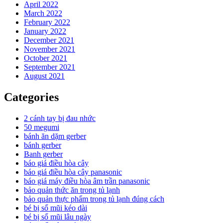
April 2022
March 2022
February 2022
January 2022
December 2021
November 2021
October 2021
September 2021
August 2021
Categories
2 cánh tay bị đau nhức
50 megumi
bánh ăn dặm gerber
bánh gerber
Banh gerber
báo giá điều hòa cây
báo giá điều hòa cây panasonic
báo giá máy điều hòa âm trần panasonic
bảo quản thức ăn trong tủ lạnh
bảo quản thực phẩm trong tủ lạnh đúng cách
bé bị sổ mũi kéo dài
bé bị sổ mũi lâu ngày