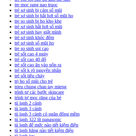
tre moc rang nao truoc
trẻ sơ sinh bị cảm sổ mũi
trẻ sơ sinh bị hắt hơi sổ mũi ho
tre so sinh bi ho kho khe
trẻ sơ sinh hắt hơi sổ mũi
trẻ sơ sinh hay giật mình
trẻ sơ sinh khóc đêm
trẻ sơ sinh sổ mũi ho
tre so sinh sot cao
trẻ sốt cao 4 ngày
trẻ sốt cao 40 độ
trẻ sốt cao ăn vào nôn ra
trẻ sốt k rõ nguyên nhân
trẻ sốt tiêu chảy
trị ho sổ mũi cho trẻ
trieu chung chan tay mieng
trình tự các bước skincare
trình tự mọc răng của bé
tủ lạnh 2 cánh
tủ lạnh 3 cánh
tủ lạnh 3 cánh có ngăn đông mềm
tủ lạnh 322 lít panasonic
tủ lạnh để mức nào tiết kiệm điện
tủ lạnh hãng nào tiết kiệm điện
tủ lạnh icy