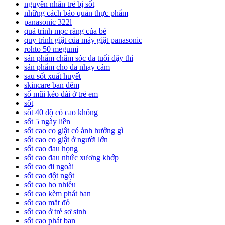
nguyên nhân trẻ bị sốt
những cách bảo quản thực phẩm
panasonic 322l
quá trình mọc răng của bé
quy trình giặt của máy giặt panasonic
rohto 50 megumi
sản phẩm chăm sóc da tuổi dậy thì
sản phẩm cho da nhạy cảm
sau sốt xuất huyết
skincare ban đêm
sổ mũi kéo dài ở trẻ em
sốt
sốt 40 độ có cao không
sốt 5 ngày liền
sốt cao co giật có ảnh hưởng gì
sốt cao co giật ở người lớn
sốt cao đau họng
sốt cao đau nhức xương khớp
sốt cao đi ngoài
sốt cao đột ngột
sốt cao ho nhiều
sốt cao kèm phát ban
sốt cao mắt đỏ
sốt cao ở trẻ sơ sinh
sốt cao phát ban