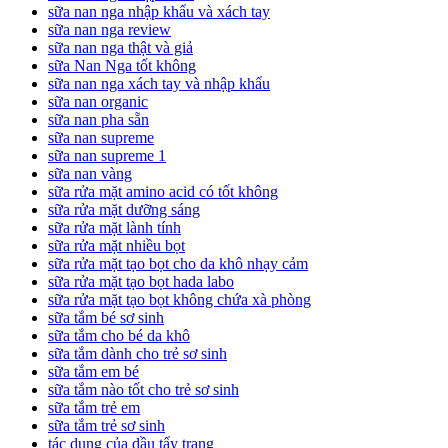
sữa nan nga nhập khẩu và xách tay
sữa nan nga review
sữa nan nga thật và giả
sữa Nan Nga tốt không
sữa nan nga xách tay và nhập khẩu
sữa nan organic
sữa nan pha sẵn
sữa nan supreme
sữa nan supreme 1
sữa nan vàng
sữa rửa mặt amino acid có tốt không
sữa rửa mặt dưỡng sáng
sữa rửa mặt lành tính
sữa rửa mặt nhiều bọt
sữa rửa mặt tạo bọt cho da khô nhạy cảm
sữa rửa mặt tạo bọt hada labo
sữa rửa mặt tạo bọt không chứa xà phòng
sữa tắm bé sơ sinh
sữa tắm cho bé da khô
sữa tắm dành cho trẻ sơ sinh
sữa tắm em bé
sữa tắm nào tốt cho trẻ sơ sinh
sữa tắm trẻ em
sữa tắm trẻ sơ sinh
tác dụng của dầu tẩy trang