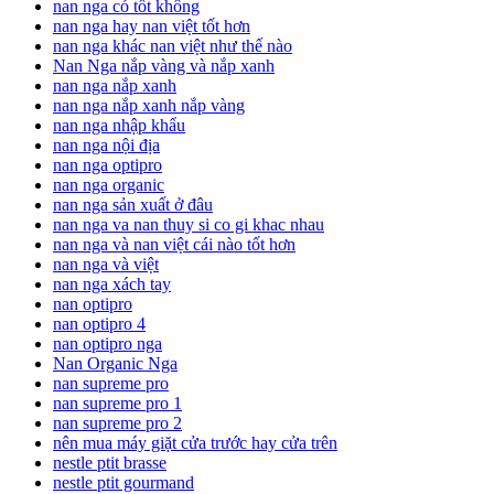
nan nga có tốt không
nan nga hay nan việt tốt hơn
nan nga khác nan việt như thế nào
Nan Nga nắp vàng và nắp xanh
nan nga nắp xanh
nan nga nắp xanh nắp vàng
nan nga nhập khẩu
nan nga nội địa
nan nga optipro
nan nga organic
nan nga sản xuất ở đâu
nan nga va nan thuy si co gi khac nhau
nan nga và nan việt cái nào tốt hơn
nan nga và việt
nan nga xách tay
nan optipro
nan optipro 4
nan optipro nga
Nan Organic Nga
nan supreme pro
nan supreme pro 1
nan supreme pro 2
nên mua máy giặt cửa trước hay cửa trên
nestle ptit brasse
nestle ptit gourmand