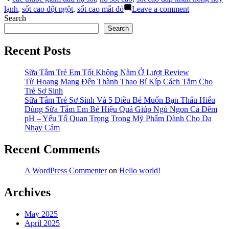
Ho
on
lạnh
,
sốt cao đột ngột
,
sốt cao mắt đỏ
Leave a comment
Nhiều:
Sốt
Search
Dấu
Cao
Search
Hiệu
Mắt
Nhiễm
Đỏ
Recent Posts
COVID-
Ho
19?”
Nhiều:
Dấu
Sữa Tắm Trẻ Em Tốt Không Nằm Ở Lượt Review
Hiệu
Từ Hoang Mang Đến Thành Thạo Bí Kíp Cách Tắm Cho
Nhiễm
Trẻ Sơ Sinh
COVID-
Sữa Tắm Trẻ Sơ Sinh Và 5 Điều Bé Muốn Bạn Thấu Hiểu
19?
Dùng Sữa Tắm Em Bé Hiệu Quả Giúp Ngủ Ngon Cả Đêm
pH – Yếu Tố Quan Trọng Trong Mỹ Phẩm Dành Cho Da
Nhạy Cảm
Recent Comments
A WordPress Commenter
on
Hello world!
Archives
May 2025
April 2025