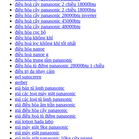
điều hoà cây panasonic 2 chiều 18000btu
điều hòa cây panasonic 2 chiều 18000btu
điều hòa cây panasonic 28000btu inverter
điều hoà cây panasonic 45000btu
điều hòa cây panasonic 48000btu
điều hòa cục bộ
điều hòa không khí
điều hoà lọc không khí tốt nhất
điều hòa nanoe
điều hoà nanoe g
điều hòa trung tâm panasonic
điều hòa tủ đứng panasonic 28000btu 1 chiều
điều trị da nhạy cảm
gel sunscreen
gerber
giá bán tủ lạnh panasonic
giá các loại máy giặt panasonic
giá các loại tủ lạnh panasonic
giá điều hòa âm trần panasonic
giá điều hòa cây panasonic
giá điều hoà tủ đứng panasonic
giá lotion hada labo
giá máy giặt 9kg panasonic
giá máy giặt panasonic
giá máy giặt panasonic 10kg cửa ngang