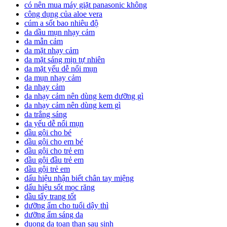
có nên mua máy giặt panasonic không
công dụng của aloe vera
cúm a sốt bao nhiêu độ
da dầu mụn nhạy cảm
da mẫn cảm
da mặt nhạy cảm
da mặt sáng mịn tự nhiên
da mặt yếu dễ nổi mụn
da mụn nhạy cảm
da nhạy cảm
da nhạy cảm nên dùng kem dưỡng gì
da nhạy cảm nên dùng kem gì
da trắng sáng
da yếu dễ nổi mụn
dầu gội cho bé
dầu gội cho em bé
dầu gội cho trẻ em
dầu gội đầu trẻ em
dầu gội trẻ em
dấu hiệu nhận biết chân tay miệng
dấu hiệu sốt mọc răng
dầu tẩy trang tốt
dưỡng ẩm cho tuổi dậy thì
dưỡng ẩm sáng da
duong da toan than sau sinh