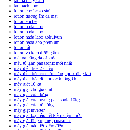
làn da nhạy cảm
lan nach nam
lotion cho bé sơ sinh
lotion dưỡng ẩm da mặt
lotion em bé
lotion hada labo
lotion hada labo
lotion hada labo gokujyun
lotion hadalabo premium
lotion tốt
lotion và kem dưỡng ẩm
mặt nạ trắng da cấp tốc
mẫu tủ lạnh panasonic mới nhất
máy điều hòa 2 chiều
máy điều hòa có chức năng lọc không khí
máy điều hòa độ ẩm lọc không khí
máy giặt 10 kg
máy giặt cho gia đình
máy giặt cửa đứng
máy giặt cửa ngang panasonic 10kg
máy giặt cửa trên 9kg
máy giặt inverter
máy giặt loại nào tiết kiệm điện nước
máy giặt lồng ngang panasonic
máy giặt nào tiết kiệm điện