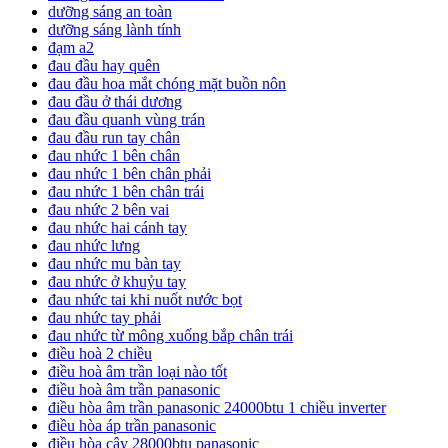
dưỡng sáng an toàn
dưỡng sáng lành tính
đạm a2
đau đầu hay quên
đau đầu hoa mắt chóng mặt buồn nôn
đau đầu ở thái dương
đau đầu quanh vùng trán
đau đầu run tay chân
đau nhức 1 bên chân
đau nhức 1 bên chân phải
đau nhức 1 bên chân trái
đau nhức 2 bên vai
đau nhức hai cánh tay
đau nhức lưng
đau nhức mu bàn tay
đau nhức ở khuỷu tay
đau nhức tai khi nuốt nước bọt
đau nhức tay phải
đau nhức từ mông xuống bắp chân trái
điều hoà 2 chiều
điều hoà âm trần loại nào tốt
điều hoà âm trần panasonic
điều hòa âm trần panasonic 24000btu 1 chiều inverter
điều hòa áp trần panasonic
điều hòa cây 28000btu panasonic