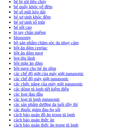
bé bị sốt tiêu chảy
bé quấy khóc về đêm
bé sổ mũi kéo dài
bé sơ sinh khóc đêm
bé sơ sinh sổ mũi
bé sốt cao
bị tay chân miệng
blossomy
bộ sản phẩm chăm sóc da nhạy cảm
bột ăn dặm cerelac
bột ăn dặm ngọt
bọt dịu lành
bột mặn ăn dặm
bột ngọt cho bé ăn dặm
các chế độ giặt của máy giặt panasonic
các chế độ máy giặt panasonic
các chức năng của máy giặt panasonic
các dòng tủ lạnh tiết kiệm điện
các loại đau đầu
các loại tủ lạnh panasonic
các sản phẩm dưỡng da tuổi dậy thì
các thuốc giảm đau hạ sốt
cách bảo quản đồ ăn trong tủ lạnh
cách bảo quản thức ăn
cách bảo quản thức ăn trong tủ lạnh