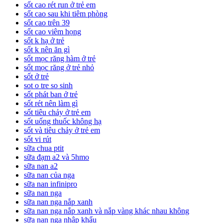
sốt cao rét run ở trẻ em
sốt cao sau khi tiêm phòng
sốt cao trên 39
sốt cao viêm họng
sốt k hạ ở trẻ
sốt k nên ăn gì
sốt mọc răng hàm ở trẻ
sốt mọc răng ở trẻ nhỏ
sốt ở trẻ
sot o tre so sinh
sốt phát ban ở trẻ
sốt rét nên làm gì
sốt tiêu chảy ở trẻ em
sốt uống thuốc không hạ
sốt và tiêu chảy ở trẻ em
sốt vi rút
sữa chua ptit
sữa đạm a2 và 5hmo
sữa nan a2
sữa nan của nga
sữa nan infinipro
sữa nan nga
sữa nan nga nắp xanh
sữa nan nga nắp xanh và nắp vàng khác nhau không
sữa nan nga nhập khẩu