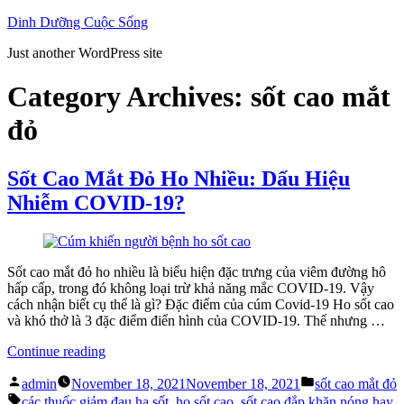
Skip
Dinh Dưỡng Cuộc Sống
to
Just another WordPress site
content
Category Archives:
sốt cao mắt
đỏ
Sốt Cao Mắt Đỏ Ho Nhiều: Dấu Hiệu
Nhiễm COVID-19?
Sốt cao mắt đỏ ho nhiều là biểu hiện đặc trưng của viêm đường hô
hấp cấp, trong đó không loại trừ khả năng mắc COVID-19. Vậy
cách nhận biết cụ thể là gì? Đặc điểm của cúm Covid-19 Ho sốt cao
và khó thở là 3 đặc điểm điển hình của COVID-19. Thế nhưng …
“Sốt
Continue reading
Cao
Posted
Posted
Mắt
admin
November 18, 2021
November 18, 2021
sốt cao mắt đỏ
by
in
Tags:
Đỏ
các thuốc giảm đau hạ sốt
,
ho sốt cao
,
sốt cao đắp khăn nóng hay