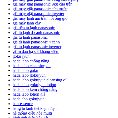
giá máy giặt panasonic 9kg cửa trên
giá máy giặt panasonic cửa trước
giá máy giặt panasonic inverter
giá máy lạnh âm trần nối ống gió
giá máy lạnh cây
giá tiền tủ lạnh panasonic
giá tủ lạnh 4 cánh panasonic
giá tủ lạnh panasonic
giá tủ lạnh panasonic 4 cánh
giá tủ lạnh panasonic inverter
giảm đau hạ sốt kháng viêm
goku jyun
hada labo chống nắng
hada labo cleansing oil
hada labo goku
hada labo gokujyun
hada labo gokujyun cleansing oil
hada labo gokujyun lotion
hada labo kem chống nắng
hada labo lotion giá
hadalabo gokujyun
hair essence
hãng tủ lạnh tiết kiệm điện
hệ thống điều hòa multi
hình ảnh điều hòa cây