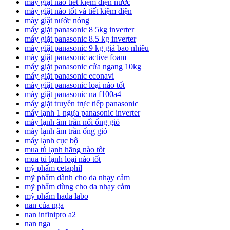
máy giặt nào tiết kiệm điện nước
máy giặt nào tốt và tiết kiệm điện
máy giặt nước nóng
máy giặt panasonic 8 5kg inverter
máy giặt panasonic 8.5 kg inverter
máy giặt panasonic 9 kg giá bao nhiêu
máy giặt panasonic active foam
máy giặt panasonic cửa ngang 10kg
máy giặt panasonic econavi
máy giặt panasonic loại nào tốt
máy giặt panasonic na f100a4
máy giặt truyền trực tiếp panasonic
máy lạnh 1 ngựa panasonic inverter
máy lạnh âm trần nối ống gió
máy lạnh âm trần ống gió
máy lạnh cục bộ
mua tủ lạnh hãng nào tốt
mua tủ lạnh loại nào tốt
mỹ phẩm cetaphil
mỹ phẩm dành cho da nhạy cảm
mỹ phẩm dùng cho da nhạy cảm
mỹ phẩm hada labo
nan của nga
nan infinipro a2
nan nga