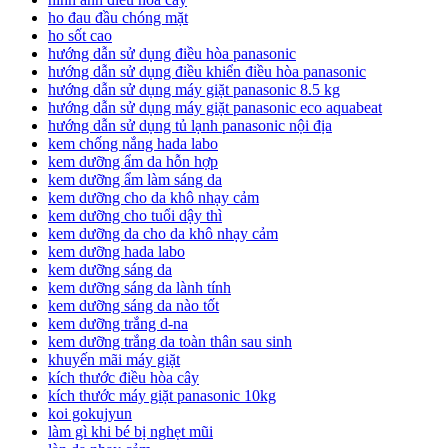
ho đau đầu chóng mặt
ho sốt cao
hướng dẫn sử dụng điều hòa panasonic
hướng dẫn sử dụng điều khiển điều hòa panasonic
hướng dẫn sử dụng máy giặt panasonic 8.5 kg
hướng dẫn sử dụng máy giặt panasonic eco aquabeat
hướng dẫn sử dụng tủ lạnh panasonic nội địa
kem chống nắng hada labo
kem dưỡng ẩm da hỗn hợp
kem dưỡng ẩm làm sáng da
kem dưỡng cho da khô nhạy cảm
kem dưỡng cho tuổi dậy thì
kem dưỡng da cho da khô nhạy cảm
kem dưỡng hada labo
kem dưỡng sáng da
kem dưỡng sáng da lành tính
kem dưỡng sáng da nào tốt
kem dưỡng trắng d-na
kem dưỡng trắng da toàn thân sau sinh
khuyến mãi máy giặt
kích thước điều hòa cây
kích thước máy giặt panasonic 10kg
koi gokujyun
làm gì khi bé bị nghẹt mũi