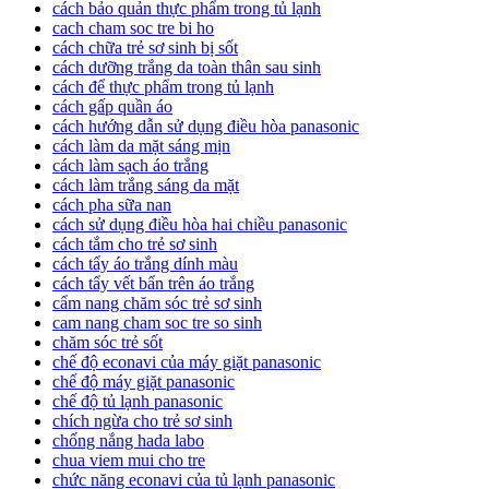
cách bảo quản thực phẩm trong tủ lạnh
cach cham soc tre bi ho
cách chữa trẻ sơ sinh bị sốt
cách dưỡng trắng da toàn thân sau sinh
cách để thực phẩm trong tủ lạnh
cách gấp quần áo
cách hướng dẫn sử dụng điều hòa panasonic
cách làm da mặt sáng mịn
cách làm sạch áo trắng
cách làm trắng sáng da mặt
cách pha sữa nan
cách sử dụng điều hòa hai chiều panasonic
cách tắm cho trẻ sơ sinh
cách tẩy áo trắng dính màu
cách tẩy vết bẩn trên áo trắng
cẩm nang chăm sóc trẻ sơ sinh
cam nang cham soc tre so sinh
chăm sóc trẻ sốt
chế độ econavi của máy giặt panasonic
chế độ máy giặt panasonic
chế độ tủ lạnh panasonic
chích ngừa cho trẻ sơ sinh
chống nắng hada labo
chua viem mui cho tre
chức năng econavi của tủ lạnh panasonic