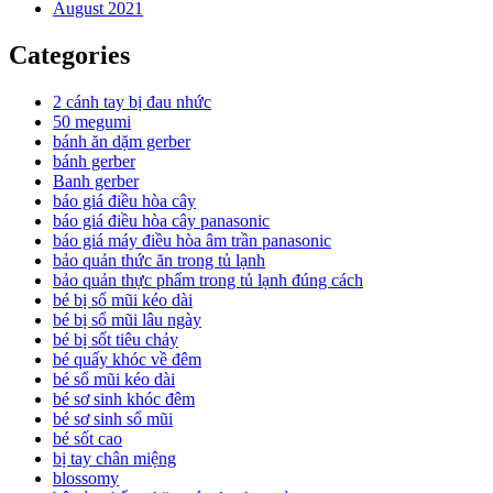
August 2021
Categories
2 cánh tay bị đau nhức
50 megumi
bánh ăn dặm gerber
bánh gerber
Banh gerber
báo giá điều hòa cây
báo giá điều hòa cây panasonic
báo giá máy điều hòa âm trần panasonic
bảo quản thức ăn trong tủ lạnh
bảo quản thực phẩm trong tủ lạnh đúng cách
bé bị sổ mũi kéo dài
bé bị sổ mũi lâu ngày
bé bị sốt tiêu chảy
bé quấy khóc về đêm
bé sổ mũi kéo dài
bé sơ sinh khóc đêm
bé sơ sinh sổ mũi
bé sốt cao
bị tay chân miệng
blossomy