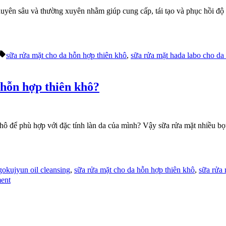
ên sâu và thường xuyên nhằm giúp cung cấp, tái tạo và phục hồi độ 
Tags:
sữa rửa mặt cho da hỗn hợp thiên khô
,
sữa rửa mặt hada labo cho d
 hỗn hợp thiên khô?
ô để phù hợp với đặc tính làn da của mình? Vậy sữa rửa mặt nhiều bọt
Tags:
gokujyun oil cleansing
,
sữa rửa mặt cho da hỗn hợp thiên khô
,
sữa rửa 
on
ent
Có
nên
dùng
sữa
rửa