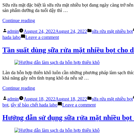
nhiều
về
Sữa rửa mặt đặc biệt là sữa rửa mặt nhiều bọt đang ngày càng trở nên
bọt”
sữa
sản phẩm dưỡng da tuổi dậy thì …
rửa
mặt
“Nên
Continue reading
nhiều
kết
bọt
Posted
Posted
hợp
admin
August 24, 2022
August 24, 2022
sữa rửa mặt nhiều bọt
by
in
sữa
on
hada labo
Leave a comment
rửa
Nên
mặt
kết
Tần suất dùng sữa rửa mặt nhiều bọt cho d
nhiều
hợp
bọt
sữa
với
rửa
sản
mặt
Làn da hỗn hợp thiên khô luôn cần những phương pháp làm sạch thích
phẩm
nhiều
khả năng gây nên tình trạng khô da nếu sử …
nào?”
bọt
với
“Tần
Continue reading
sản
suất
phẩm
Posted
Posted
dùng
admin
August 18, 2022
August 18, 2022
sữa rửa mặt nhiều bọt
nào?
by
in
sữa
on
bọt
,
tẩy tế bào chết hada labo
Leave a comment
rửa
Tần
mặt
suất
Hướng dẫn sử dụng sữa rửa mặt nhiều bọt 
nhiều
dùng
bọt
sữa
cho
rửa