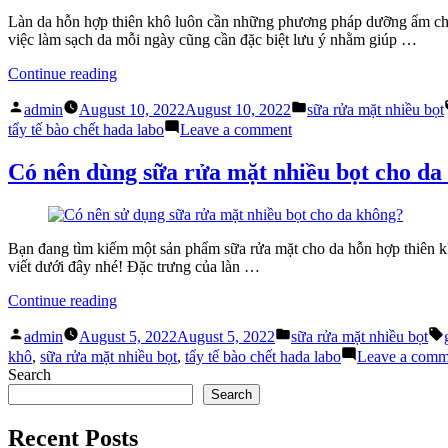
da
mặt
Làn da hỗn hợp thiên khô luôn cần những phương pháp dưỡng ẩm chuy
hỗn
nhiều
việc làm sạch da mỗi ngày cũng cần đặc biệt lưu ý nhằm giúp …
hợp
bọt
thiên
cho
“Hướng
Continue reading
khô?”
da
dẫn
hỗn
Posted
Posted
sử
admin
August 10, 2022
August 10, 2022
sữa rửa mặt nhiều bọt
hợp
by
in
dụng
on
tẩy tế bào chết hada labo
Leave a comment
thiên
sữa
Hướng
khô?
rửa
dẫn
Có nên dùng sữa rửa mặt nhiều bọt cho da
mặt
sử
nhiều
dụng
bọt
sữa
cho
rửa
Bạn đang tìm kiếm một sản phẩm sữa rửa mặt cho da hỗn hợp thiên kh
da
mặt
viết dưới đây nhé! Đặc trưng của làn …
hỗn
nhiều
hợp
bọt
“Có
Continue reading
thiên
cho
nên
khô”
da
Posted
Posted
dùng
admin
August 5, 2022
August 5, 2022
sữa rửa mặt nhiều bọt
hỗn
by
in
sữa
khô
,
sữa rửa mặt nhiều bọt
,
tẩy tế bào chết hada labo
Leave a comm
hợp
rửa
Search
thiên
mặt
Search
khô
nhiều
bọt
Recent Posts
cho