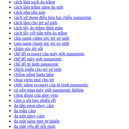
cách làm sạch áo trắng
cách làm trắng sáng da mặt
cách pha sữa nan
cách sử dụng điều hòa hai chiều panasonic
cách tắm cho trẻ sơ sinh
cách tẩy áo trắng dính màu
cách tẩy vết bẩn trên áo trắng
cẩm nang chăm sóc trẻ sơ sinh
cam nang cham soc tre so sinh
chăm sóc trẻ sốt
chế độ econavi của máy giặt panasonic
chế độ máy giặt panasonic
chế độ tủ lạnh panasonic
chích ngừa cho trẻ sơ sinh
chống nắng hada labo
chua viem mui cho tre
chức năng econavi của tủ lạnh panasonic
có nên mua máy giặt panasonic không
công dụng của aloe vera
cúm a sốt bao nhiêu độ
da dầu mụn nhạy cảm
da mẫn cảm
da mặt nhạy cảm
da mặt sáng mịn tự nhiên
da mặt yếu dễ nổi mụn