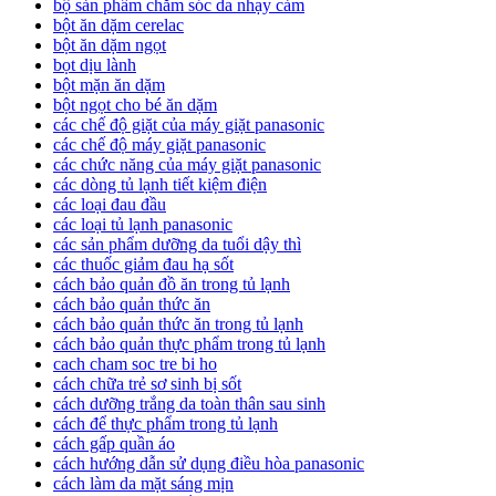
bộ sản phẩm chăm sóc da nhạy cảm
bột ăn dặm cerelac
bột ăn dặm ngọt
bọt dịu lành
bột mặn ăn dặm
bột ngọt cho bé ăn dặm
các chế độ giặt của máy giặt panasonic
các chế độ máy giặt panasonic
các chức năng của máy giặt panasonic
các dòng tủ lạnh tiết kiệm điện
các loại đau đầu
các loại tủ lạnh panasonic
các sản phẩm dưỡng da tuổi dậy thì
các thuốc giảm đau hạ sốt
cách bảo quản đồ ăn trong tủ lạnh
cách bảo quản thức ăn
cách bảo quản thức ăn trong tủ lạnh
cách bảo quản thực phẩm trong tủ lạnh
cach cham soc tre bi ho
cách chữa trẻ sơ sinh bị sốt
cách dưỡng trắng da toàn thân sau sinh
cách để thực phẩm trong tủ lạnh
cách gấp quần áo
cách hướng dẫn sử dụng điều hòa panasonic
cách làm da mặt sáng mịn