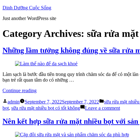
Skip
Dinh Dưỡng Cuộc Sống
to
Just another WordPress site
content
Category Archives:
sữa rửa mặt
Những lầm tưởng không đúng về sữa rửa m
Làm sạch là bước đầu tiên trong quy trình chăm sóc da để có một làn
bạn trẻ rất quan tâm do có những …
“Những
Continue reading
lầm
Posted
Posted
tưởng
admin
September 7, 2022
September 7, 2022
sữa rửa mặt nhiều
by
in
không
on
bọt
,
sữa rửa mặt nhiều bọt có tốt không
Leave a comment
đúng
Những
về
lầm
Nên kết hợp sữa rửa mặt nhiều bọt với sả
sữa
tưởng
rửa
không
mặt
đúng