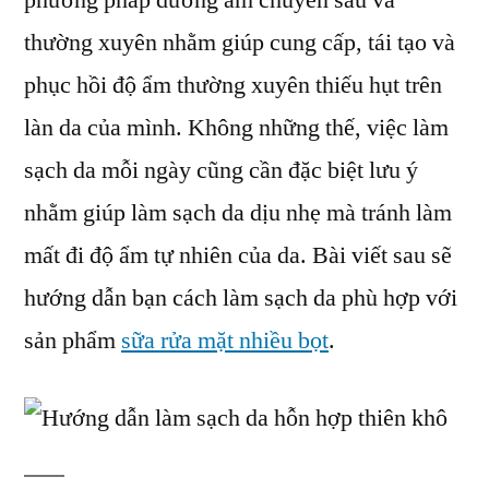
phương pháp dưỡng ẩm chuyên sâu và
sữa
thường xuyên nhằm giúp cung cấp, tái tạo và
rửa
mặt
phục hồi độ ẩm thường xuyên thiếu hụt trên
nhiều
làn da của mình. Không những thế, việc làm
bọt
sạch da mỗi ngày cũng cần đặc biệt lưu ý
cho
da
nhằm giúp làm sạch da dịu nhẹ mà tránh làm
hỗn
mất đi độ ẩm tự nhiên của da. Bài viết sau sẽ
hợp
thiên
hướng dẫn bạn cách làm sạch da phù hợp với
khô
sản phẩm
sữa rửa mặt nhiều bọt
.