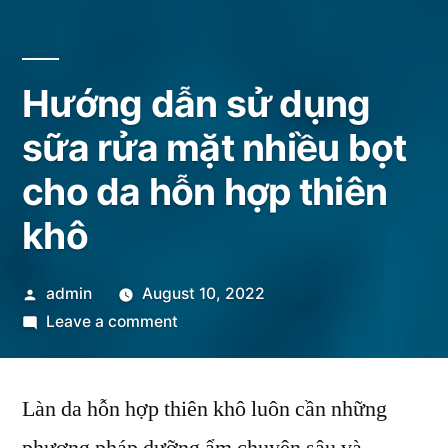
Hướng dẫn sử dụng
sữa rửa mặt nhiều bọt
cho da hỗn hợp thiên
khô
Posted
admin
August 10, 2022
by
on
Leave a comment
Hướng
dẫn
Làn da hỗn hợp thiên khô luôn cần những
sử
dụng