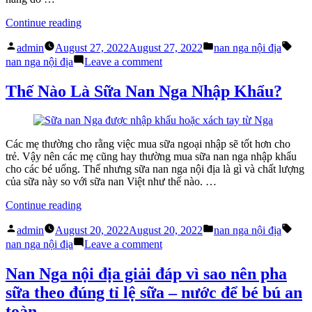
“Phân
Continue reading
biệt
Posted
Posted
Tags
sữa
admin
August 27, 2022
August 27, 2022
nan nga nội địa
by
in
Nan
on
nan nga nội địa
Leave a comment
Nga
Phân
nhập
biệt
Thế Nào Là Sữa Nan Nga Nhập Khẩu?
khẩu
sữa
và
Nan
xách
Nga
tay
nhập
Các mẹ thường cho rằng việc mua sữa ngoại nhập sẽ tốt hơn cho
chưa
khẩu
trẻ. Vậy nên các mẹ cũng hay thường mua sữa nan nga nhập khẩu
bao
và
cho các bé uống. Thế nhưng sữa nan nga nội địa là gì và chất lượng
giờ
xách
của sữa này so với sữa nan Việt như thế nào. …
dễ
tay
hơn
chưa
“Thế
Continue reading
thế!”
bao
Nào
giờ
Posted
Posted
Tags
Là
admin
August 20, 2022
August 20, 2022
nan nga nội địa
dễ
by
in
Sữa
on
nan nga nội địa
Leave a comment
hơn
Nan
Thế
thế!
Nga
Nào
Nan Nga nội địa giải đáp vì sao nên pha
Nhập
Là
sữa theo đúng tỉ lệ sữa – nước để bé bú an
Khẩu?”
Sữa
Nan
toàn