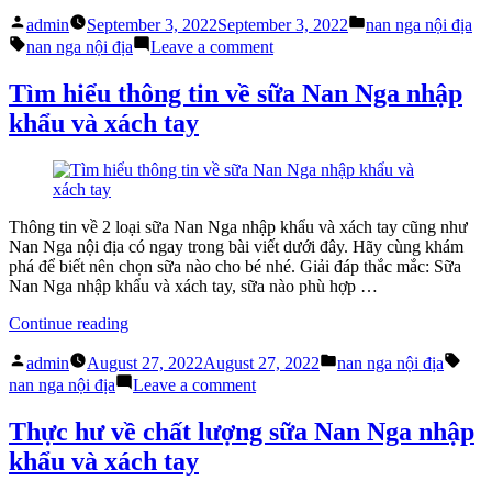
Nga
Nga
Posted
Posted
nội
nội
admin
September 3, 2022
September 3, 2022
nan nga nội địa
by
in
địa
Tags:
địa
on
nan nga nội địa
Leave a comment
đố
Nan
mẹ
Nga
Tìm hiểu thông tin về sữa Nan Nga nhập
bé
nội
khẩu và xách tay
4
địa
tháng
đố
tuổi
mẹ
có
bé
thể
4
làm
tháng
Thông tin về 2 loại sữa Nan Nga nhập khẩu và xách tay cũng như
được
tuổi
Nan Nga nội địa có ngay trong bài viết dưới đây. Hãy cùng khám
gì?”
có
phá để biết nên chọn sữa nào cho bé nhé. Giải đáp thắc mắc: Sữa
thể
Nan Nga nhập khẩu và xách tay, sữa nào phù hợp …
làm
được
“Tìm
Continue reading
gì?
hiểu
Posted
Posted
Tags
thông
admin
August 27, 2022
August 27, 2022
nan nga nội địa
by
in
tin
on
nan nga nội địa
Leave a comment
về
Tìm
sữa
hiểu
Thực hư về chất lượng sữa Nan Nga nhập
Nan
thông
khẩu và xách tay
Nga
tin
nhập
về