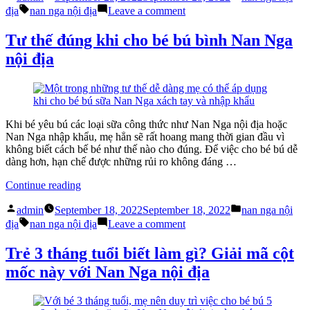
by
in
Tags:
điểm
on
địa
nan nga nội địa
Leave a comment
khác
Mẹ
nhau
có
Tư thế đúng khi cho bé bú bình Nan Nga
giữa
biết
nội địa
NAN
điểm
Việt
khác
và
nhau
NAN
giữa
Nga nội
NAN
địa?”
Việt
Khi bé yêu bú các loại sữa công thức như Nan Nga nội địa hoặc
và
Nan Nga nhập khẩu, mẹ hẳn sẽ rất hoang mang thời gian đầu vì
NAN
không biết cách bế bé như thế nào cho đúng. Để việc cho bé bú dễ
Nga nội
dàng hơn, hạn chế được những rủi ro không đáng …
địa?
“Tư
Continue reading
thế
Posted
Posted
đúng
admin
September 18, 2022
September 18, 2022
nan nga nội
by
in
Tags:
khi
on
địa
nan nga nội địa
Leave a comment
cho
Tư
bé
thế
Trẻ 3 tháng tuổi biết làm gì? Giải mã cột
bú
đúng
mốc này với Nan Nga nội địa
bình
khi
Nan
cho
Nga
bé
nội
bú