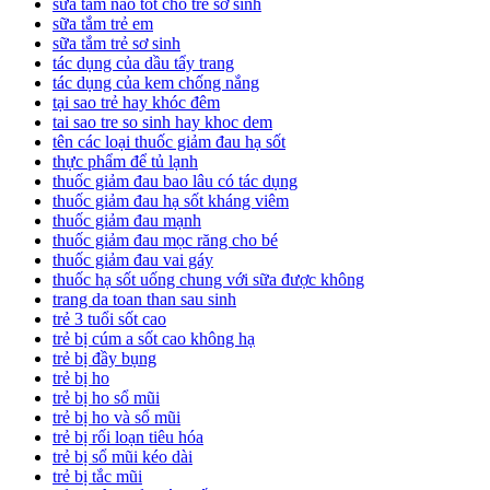
sữa tắm nào tốt cho trẻ sơ sinh
sữa tắm trẻ em
sữa tắm trẻ sơ sinh
tác dụng của dầu tẩy trang
tác dụng của kem chống nắng
tại sao trẻ hay khóc đêm
tai sao tre so sinh hay khoc dem
tên các loại thuốc giảm đau hạ sốt
thực phẩm để tủ lạnh
thuốc giảm đau bao lâu có tác dụng
thuốc giảm đau hạ sốt kháng viêm
thuốc giảm đau mạnh
thuốc giảm đau mọc răng cho bé
thuốc giảm đau vai gáy
thuốc hạ sốt uống chung với sữa được không
trang da toan than sau sinh
trẻ 3 tuổi sốt cao
trẻ bị cúm a sốt cao không hạ
trẻ bị đầy bụng
trẻ bị ho
trẻ bị ho sổ mũi
trẻ bị ho và sổ mũi
trẻ bị rối loạn tiêu hóa
trẻ bị sổ mũi kéo dài
trẻ bị tắc mũi