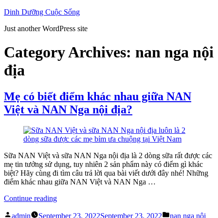
Skip
Dinh Dưỡng Cuộc Sống
to
Just another WordPress site
content
Category Archives:
nan nga nội
địa
Mẹ có biết điểm khác nhau giữa NAN
Việt và NAN Nga nội địa?
Sữa NAN Việt và sữa NAN Nga nội địa là 2 dòng sữa rất được các
mẹ tin tưởng sử dụng, tuy nhiên 2 sản phẩm này có điểm gì khác
biệt? Hãy cùng đi tìm câu trả lời qua bài viết dưới đây nhé! Những
điểm khác nhau giữa NAN Việt và NAN Nga …
“Mẹ
Continue reading
có
Posted
Posted
biết
admin
September 23, 2022
September 23, 2022
nan nga nội