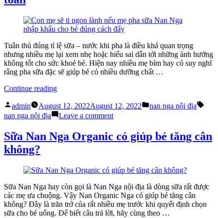
Nga
Nhập
Khẩu?
Tuân thủ đúng tỉ lệ sữa – nước khi pha là điều khá quan trọng
nhưng nhiều mẹ lại xem nhẹ hoặc hiểu sai dẫn tới những ảnh hưởng
không tốt cho sức khoẻ bé. Hiện nay nhiều mẹ bỉm hay có suy nghĩ
rằng pha sữa đặc sẽ giúp bé có nhiều dưỡng chất …
“Nan
Continue reading
Nga
Posted
Posted
Tags
nội
admin
August 12, 2022
August 12, 2022
nan nga nội địa
by
in
địa
on
nan nga nội địa
Leave a comment
giải
Nan
đáp
Nga
Sữa Nan Nga Organic có giúp bé tăng cân
vì
nội
không?
sao
địa
nên
giải
pha
đáp
sữa
vì
theo
sao
Sữa Nan Nga hay còn gọi là Nan Nga nội địa là dòng sữa rất được
đúng
nên
các mẹ ưa chuộng. Vậy Nan Organic Nga có giúp bé tăng cân
tỉ
pha
không? Đây là trăn trở của rất nhiều mẹ trước khi quyết định chọn
lệ
sữa
sữa cho bé uống. Để biết câu trả lời, hãy cùng theo …