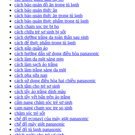
cách bảo quản đồ ăn trong tủ lạnh
cách bảo quản thức ăn
cách bảo quản thức ăn trong tủ lạnh
cách bảo quản thực phẩm trong tủ lạnh
cach cham soc tre bi ho
cách chữa trẻ sơ sinh bị sốt
cách dưỡng trắng da toàn thân sau sinh
cách để thực phẩm trong tủ lạnh
cách gấp quần áo
cách hướng dẫn sử dụng điều hòa panasonic
cách làm da mặt sáng mịn
cách làm sạch áo trắng
cách làm trắng sáng da mặt
cách pha sữa nan
cách sử dụng điều hòa hai chiều panasonic
cách tắm cho trẻ sơ sinh
cách tẩy áo trắng dính màu
cách tẩy vết bẩn trên áo trắng
cẩm nang chăm sóc trẻ sơ sinh
cam nang cham soc tre so sinh
chăm sóc trẻ sốt
chế độ econavi của máy giặt panasonic
chế độ máy giặt panasonic
chế độ tủ lạnh panasonic
chích ngừa cho trẻ sơ sinh