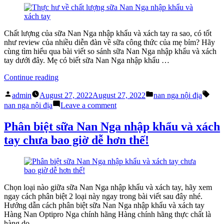
khẩu
sữa
và
Nan
xách
Nga
tay”
nhập
Chất lượng của sữa Nan Nga nhập khẩu và xách tay ra sao, có tốt
khẩu
như review của nhiều diễn đàn về sữa công thức của mẹ bỉm? Hãy
và
cùng tìm hiểu qua bài viết so sánh sữa Nan Nga nhập khẩu và xách
xách
tay dưới đây. Mẹ có biết sữa Nan Nga nhập khẩu …
tay
“Thực
Continue reading
hư
Posted
Posted
Tags
về
admin
August 27, 2022
August 27, 2022
nan nga nội địa
by
in
chất
on
nan nga nội địa
Leave a comment
lượng
Thực
sữa
hư
Phân biệt sữa Nan Nga nhập khẩu và xách
Nan
về
tay chưa bao giờ dễ hơn thế!
Nga
chất
nhập
lượng
khẩu
sữa
và
Nan
xách
Nga
tay”
nhập
Chọn loại nào giữa sữa Nan Nga nhập khẩu và xách tay, hãy xem
khẩu
ngay cách phân biệt 2 loại này ngay trong bài viết sau đây nhé.
và
Hướng dẫn cách phân biệt sữa Nan Nga nhập khẩu và xách tay
xách
Hàng Nan Optipro Nga chính hãng Hàng chính hãng thực chất là
tay
hàng do …