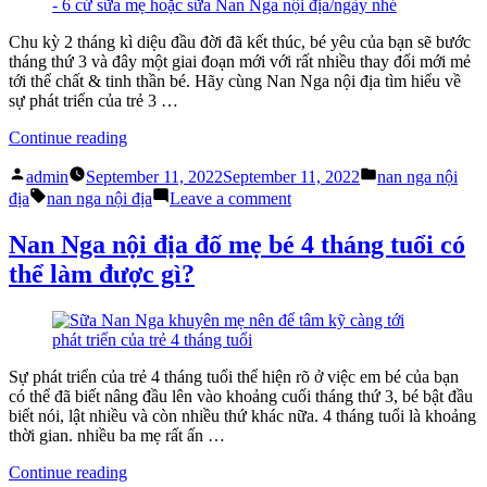
địa”
bình
Nan
Chu kỳ 2 tháng kì diệu đầu đời đã kết thúc, bé yêu của bạn sẽ bước
Nga
tháng thứ 3 và đây một giai đoạn mới với rất nhiều thay đổi mới mẻ
nội
tới thể chất & tinh thần bé. Hãy cùng Nan Nga nội địa tìm hiểu về
địa
sự phát triển của trẻ 3 …
“Trẻ
Continue reading
3
Posted
Posted
tháng
admin
September 11, 2022
September 11, 2022
nan nga nội
by
in
Tags:
tuổi
on
địa
nan nga nội địa
Leave a comment
biết
Trẻ
làm
3
Nan Nga nội địa đố mẹ bé 4 tháng tuổi có
gì?
tháng
thể làm được gì?
Giải
tuổi
mã
biết
cột
làm
mốc
gì?
này
Giải
với
mã
Sự phát triển của trẻ 4 tháng tuổi thể hiện rõ ở việc em bé của bạn
Nan
cột
có thể đã biết nâng đầu lên vào khoảng cuối tháng thứ 3, bé bật đầu
Nga
mốc
biết nói, lật nhiều và còn nhiều thứ khác nữa. 4 tháng tuổi là khoảng
nội
này
thời gian. nhiều ba mẹ rất ấn …
địa”
với
Nan
“Nan
Continue reading