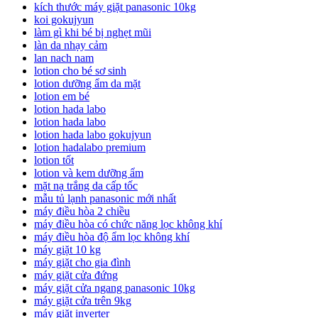
kích thước máy giặt panasonic 10kg
koi gokujyun
làm gì khi bé bị nghẹt mũi
làn da nhạy cảm
lan nach nam
lotion cho bé sơ sinh
lotion dưỡng ẩm da mặt
lotion em bé
lotion hada labo
lotion hada labo
lotion hada labo gokujyun
lotion hadalabo premium
lotion tốt
lotion và kem dưỡng ẩm
mặt nạ trắng da cấp tốc
mẫu tủ lạnh panasonic mới nhất
máy điều hòa 2 chiều
máy điều hòa có chức năng lọc không khí
máy điều hòa độ ẩm lọc không khí
máy giặt 10 kg
máy giặt cho gia đình
máy giặt cửa đứng
máy giặt cửa ngang panasonic 10kg
máy giặt cửa trên 9kg
máy giặt inverter