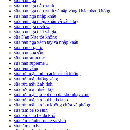
sữa nan nga
sữa nan nga nắp xanh
sữa nan nga nắp xanh và nắp vàng khác nhau không
sữa nan nga nhập khẩu
sữa nan nga nhập khẩu và xách tay
sữa nan nga review
sữa nan nga thật và giả
sữa Nan Nga tốt không
sữa nan nga xách tay và nhập khẩu
sữa nan organic
sữa nan pha sẵn
sữa nan supreme
sữa nan supreme 1
sữa nan vàng
sữa rửa mặt amino acid có tốt không
sữa rửa mặt dưỡng sáng
sữa rửa mặt lành tính
sữa rửa mặt nhiều bọt
sữa rửa mặt tạo bọt cho da khô nhạy cảm
sữa rửa mặt tạo bọt hada labo
sữa rửa mặt tạo bọt không chứa xà phòng
sữa tắm bé sơ sinh
sữa tắm cho bé da khô
sữa tắm dành cho trẻ sơ sinh
sữa tắm em bé