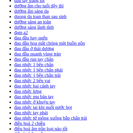
dầu tẩy trang tốt
dưỡng ẩm cho tuổi dậy thì
dưỡng ẩm sáng da
duong da toan than sau sinh
dưỡng sáng an toàn
dưỡng sáng lành tính
đạm a2
đau đầu hay quên
đau đầu hoa mắt chóng mặt buồn nôn
đau đầu ở thái dương
đau đầu quanh vùng trán
đau đầu run tay chân
đau nhức 1 bên chân
đau nhức 1 bên chân phải
đau nhức 1 bên chân trái
đau nhức 2 bên vai
đau nhức hai cánh tay
đau nhức lưng
đau nhức mu bàn tay
đau nhức ở khuỷu tay
đau nhức tai khi nuốt nước bọt
đau nhức tay phải
đau nhức từ mông xuống bắp chân trái
điều hoà 2 chiều
điều hoà âm trần loại nào tốt