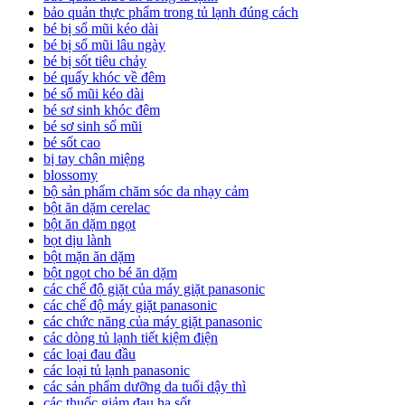
bảo quản thực phẩm trong tủ lạnh đúng cách
bé bị sổ mũi kéo dài
bé bị sổ mũi lâu ngày
bé bị sốt tiêu chảy
bé quấy khóc về đêm
bé sổ mũi kéo dài
bé sơ sinh khóc đêm
bé sơ sinh sổ mũi
bé sốt cao
bị tay chân miệng
blossomy
bộ sản phẩm chăm sóc da nhạy cảm
bột ăn dặm cerelac
bột ăn dặm ngọt
bọt dịu lành
bột mặn ăn dặm
bột ngọt cho bé ăn dặm
các chế độ giặt của máy giặt panasonic
các chế độ máy giặt panasonic
các chức năng của máy giặt panasonic
các dòng tủ lạnh tiết kiệm điện
các loại đau đầu
các loại tủ lạnh panasonic
các sản phẩm dưỡng da tuổi dậy thì
các thuốc giảm đau hạ sốt