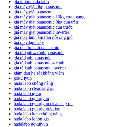
giá lotion hada labo
giá máy giặt 9kg panasonic
giá máy giặt panasonic
giá máy giặt panasonic 10kg cửa ngang
giá máy giặt panasonic 9kg cửa trên
giá máy giặt panasonic cửa trước
giá máy giặt panasonic inverter
giá máy lạnh âm trần nối ống gió
giá máy lạnh cây
giá tiền tủ lạnh panasonic
giá tủ lạnh 4 cánh panasonic
giá tủ lạnh panasonic
giá tủ lạnh panasonic 4 cánh
giá tủ lạnh panasonic inverter
giảm đau hạ sốt kháng viêm
goku jyun
hada labo chống nắng
hada labo cleansing oil
hada labo goku
hada labo gokujyun
hada labo gokujyun cleansing oil
hada labo gokujyun lotion
hada labo kem chống nắng
hada labo lotion giá
hadalabo gokujyun