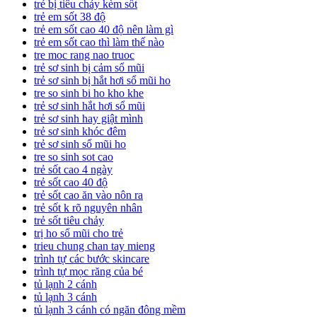
trẻ bị tiêu chảy kèm sốt
trẻ em sốt 38 độ
trẻ em sốt cao 40 độ nên làm gì
trẻ em sốt cao thì làm thế nào
tre moc rang nao truoc
trẻ sơ sinh bị cảm sổ mũi
trẻ sơ sinh bị hắt hơi sổ mũi ho
tre so sinh bi ho kho khe
trẻ sơ sinh hắt hơi sổ mũi
trẻ sơ sinh hay giật mình
trẻ sơ sinh khóc đêm
trẻ sơ sinh sổ mũi ho
tre so sinh sot cao
trẻ sốt cao 4 ngày
trẻ sốt cao 40 độ
trẻ sốt cao ăn vào nôn ra
trẻ sốt k rõ nguyên nhân
trẻ sốt tiêu chảy
trị ho sổ mũi cho trẻ
trieu chung chan tay mieng
trình tự các bước skincare
trình tự mọc răng của bé
tủ lạnh 2 cánh
tủ lạnh 3 cánh
tủ lạnh 3 cánh có ngăn đông mềm