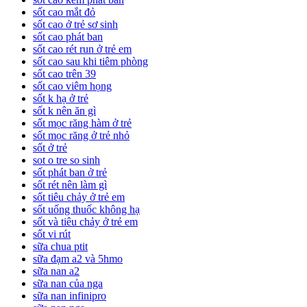
sốt cao mắt đỏ
sốt cao ở trẻ sơ sinh
sốt cao phát ban
sốt cao rét run ở trẻ em
sốt cao sau khi tiêm phòng
sốt cao trên 39
sốt cao viêm họng
sốt k hạ ở trẻ
sốt k nên ăn gì
sốt mọc răng hàm ở trẻ
sốt mọc răng ở trẻ nhỏ
sốt ở trẻ
sot o tre so sinh
sốt phát ban ở trẻ
sốt rét nên làm gì
sốt tiêu chảy ở trẻ em
sốt uống thuốc không hạ
sốt và tiêu chảy ở trẻ em
sốt vi rút
sữa chua ptit
sữa đạm a2 và 5hmo
sữa nan a2
sữa nan của nga
sữa nan infinipro