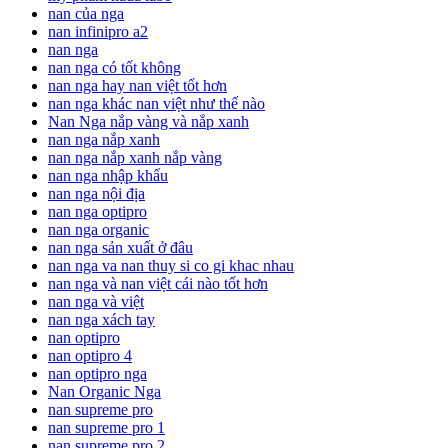
nan của nga
nan infinipro a2
nan nga
nan nga có tốt không
nan nga hay nan việt tốt hơn
nan nga khác nan việt như thế nào
Nan Nga nắp vàng và nắp xanh
nan nga nắp xanh
nan nga nắp xanh nắp vàng
nan nga nhập khẩu
nan nga nội địa
nan nga optipro
nan nga organic
nan nga sản xuất ở đâu
nan nga va nan thuy si co gi khac nhau
nan nga và nan việt cái nào tốt hơn
nan nga và việt
nan nga xách tay
nan optipro
nan optipro 4
nan optipro nga
Nan Organic Nga
nan supreme pro
nan supreme pro 1
nan supreme pro 2