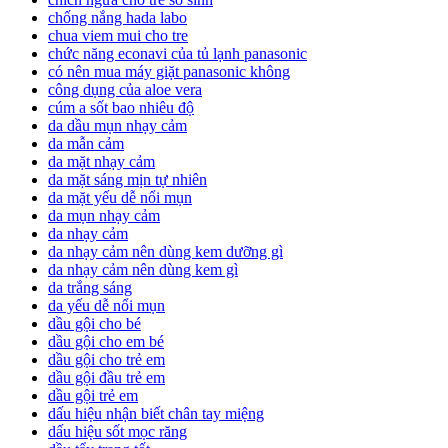
chống nắng hada labo
chua viem mui cho tre
chức năng econavi của tủ lạnh panasonic
có nên mua máy giặt panasonic không
công dụng của aloe vera
cúm a sốt bao nhiêu độ
da dầu mụn nhạy cảm
da mẫn cảm
da mặt nhạy cảm
da mặt sáng mịn tự nhiên
da mặt yếu dễ nổi mụn
da mụn nhạy cảm
da nhạy cảm
da nhạy cảm nên dùng kem dưỡng gì
da nhạy cảm nên dùng kem gì
da trắng sáng
da yếu dễ nổi mụn
dầu gội cho bé
dầu gội cho em bé
dầu gội cho trẻ em
dầu gội đầu trẻ em
dầu gội trẻ em
dấu hiệu nhận biết chân tay miệng
dấu hiệu sốt mọc răng