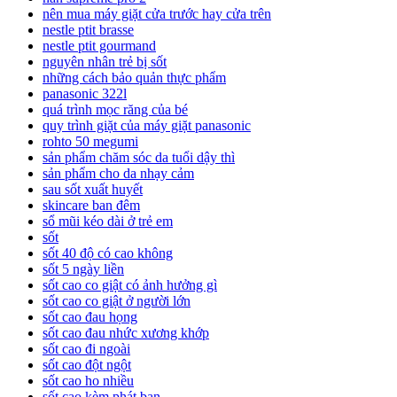
nên mua máy giặt cửa trước hay cửa trên
nestle ptit brasse
nestle ptit gourmand
nguyên nhân trẻ bị sốt
những cách bảo quản thực phẩm
panasonic 322l
quá trình mọc răng của bé
quy trình giặt của máy giặt panasonic
rohto 50 megumi
sản phẩm chăm sóc da tuổi dậy thì
sản phẩm cho da nhạy cảm
sau sốt xuất huyết
skincare ban đêm
sổ mũi kéo dài ở trẻ em
sốt
sốt 40 độ có cao không
sốt 5 ngày liền
sốt cao co giật có ảnh hưởng gì
sốt cao co giật ở người lớn
sốt cao đau họng
sốt cao đau nhức xương khớp
sốt cao đi ngoài
sốt cao đột ngột
sốt cao ho nhiều
sốt cao kèm phát ban