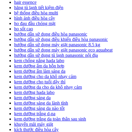
hair essence
hãng tủ lạnh tiết kiệm điện
hệ thống điều hòa multi
hình ảnh điều hòa cây
ho đau đầu chóng mặt
ho sốt cao
hướng dẫn sử dụng điều hòa panasonic
hướng dẫn sử dụng điều khiển điều hòa panasonic
hướng dẫn sử dụng máy giặt panasonic 8.5 kg
hướng dẫn sử dụng máy giặt panasonic eco aquabeat
hướng dẫn sử dụng tủ lạnh panasonic nội địa
kem chống nắng hada labo
kem dưỡng ẩm da hỗn hợp
kem dưỡng ẩm làm sáng da
kem dưỡng cho da khô nhạy cảm
kem dưỡng cho tuổi dậy thì
kem dưỡng da cho da khô nhạy cảm
kem dưỡng hada labo
kem dưỡng sáng da
kem dưỡng sáng da lành tính
kem dưỡng sáng da nào tốt
kem dưỡng trắng d-na
kem dưỡng trắng da toàn thân sau sinh
khuyến mãi máy giặt
kích thước điều hòa cây