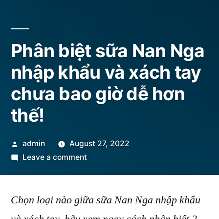
Phân biệt sữa Nan Nga
nhập khẩu và xách tay
chưa bao giờ dễ hơn
thế!
Posted
admin
August 27, 2022
by
on
Leave a comment
Phân
biệt
Chọn loại nào giữa sữa Nan Nga nhập khẩu
sữa
Nan