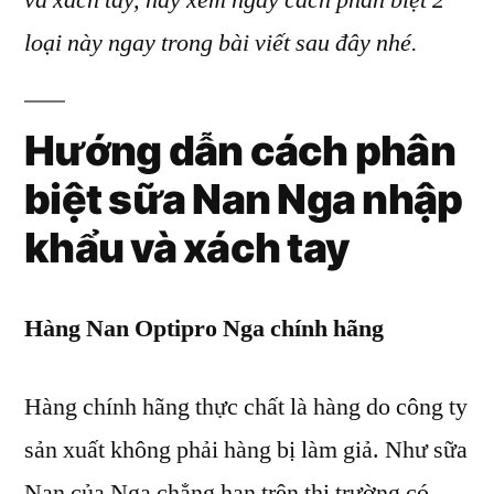
và xách tay, hãy xem ngay cách phân biệt 2
Nga
loại này ngay trong bài viết sau đây nhé.
nhập
khẩu
và
Hướng dẫn cách phân
xách
tay
biệt sữa Nan Nga nhập
chưa
bao
khẩu và xách tay
giờ
dễ
hơn
Hàng
Nan Optipro Nga
chính hãng
thế!
Hàng chính hãng thực chất là hàng do công ty
sản xuất không phải hàng bị làm giả. Như sữa
Nan của Nga chẳng hạn trên thị trường có