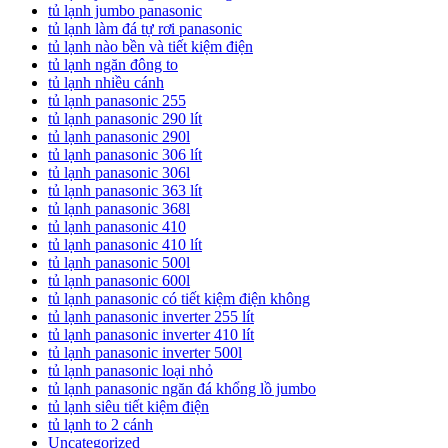
tủ lạnh jumbo panasonic
tủ lạnh làm đá tự rơi panasonic
tủ lạnh nào bền và tiết kiệm điện
tủ lạnh ngăn đông to
tủ lạnh nhiều cánh
tủ lạnh panasonic 255
tủ lạnh panasonic 290 lít
tủ lạnh panasonic 290l
tủ lạnh panasonic 306 lít
tủ lạnh panasonic 306l
tủ lạnh panasonic 363 lít
tủ lạnh panasonic 368l
tủ lạnh panasonic 410
tủ lạnh panasonic 410 lít
tủ lạnh panasonic 500l
tủ lạnh panasonic 600l
tủ lạnh panasonic có tiết kiệm điện không
tủ lạnh panasonic inverter 255 lít
tủ lạnh panasonic inverter 410 lít
tủ lạnh panasonic inverter 500l
tủ lạnh panasonic loại nhỏ
tủ lạnh panasonic ngăn đá khổng lồ jumbo
tủ lạnh siêu tiết kiệm điện
tủ lạnh to 2 cánh
Uncategorized