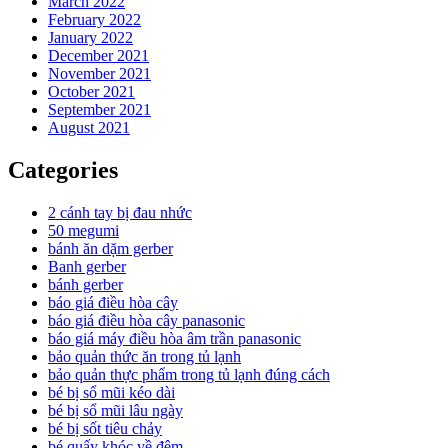
March 2022
February 2022
January 2022
December 2021
November 2021
October 2021
September 2021
August 2021
Categories
2 cánh tay bị đau nhức
50 megumi
bánh ăn dặm gerber
Banh gerber
bánh gerber
báo giá điều hòa cây
báo giá điều hòa cây panasonic
báo giá máy điều hòa âm trần panasonic
bảo quản thức ăn trong tủ lạnh
bảo quản thực phẩm trong tủ lạnh đúng cách
bé bị sổ mũi kéo dài
bé bị sổ mũi lâu ngày
bé bị sốt tiêu chảy
bé quấy khóc về đêm