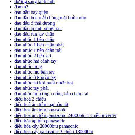
dưỡng sáng lành tính
đạm a2
đau đầu hay quên
đau đầu hoa mắt chóng mặt buồn nôn
đau đầu ở thái dương
đau đầu quanh vùng trán
đau đầu run tay chân
đau nhức 1 bên chân
đau nhức 1 bên chân phải
đau nhức 1 bên chân trái
đau nhức 2 bên vai
đau nhức hai cánh tay
đau nhức lưng
đau nhức mu bàn tay
đau nhức ở khuỷu tay
đau nhức tai khi nuốt nước bọt
đau nhức tay phải
đau nhức từ mông xuống bắp chân trái
điều hoà 2 chiều
điều hoà âm trần loại nào tốt
điều hoà âm trần panasonic
điều hòa âm trần panasonic 24000btu 1 chiều inverter
điều hòa áp trần panasonic
điều hòa cây 28000btu panasonic
điều hòa cây panasonic 2 chiều 18000btu