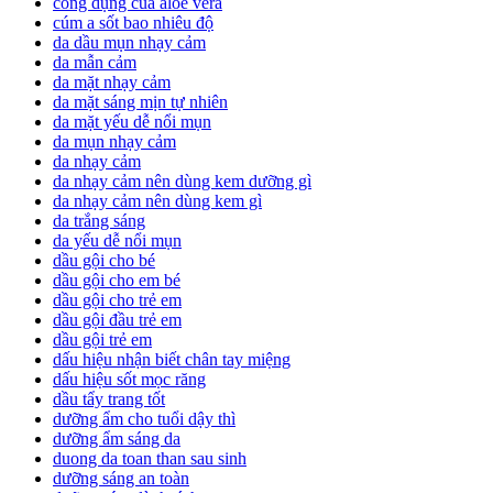
công dụng của aloe vera
cúm a sốt bao nhiêu độ
da dầu mụn nhạy cảm
da mẫn cảm
da mặt nhạy cảm
da mặt sáng mịn tự nhiên
da mặt yếu dễ nổi mụn
da mụn nhạy cảm
da nhạy cảm
da nhạy cảm nên dùng kem dưỡng gì
da nhạy cảm nên dùng kem gì
da trắng sáng
da yếu dễ nổi mụn
dầu gội cho bé
dầu gội cho em bé
dầu gội cho trẻ em
dầu gội đầu trẻ em
dầu gội trẻ em
dấu hiệu nhận biết chân tay miệng
dấu hiệu sốt mọc răng
dầu tẩy trang tốt
dưỡng ẩm cho tuổi dậy thì
dưỡng ẩm sáng da
duong da toan than sau sinh
dưỡng sáng an toàn