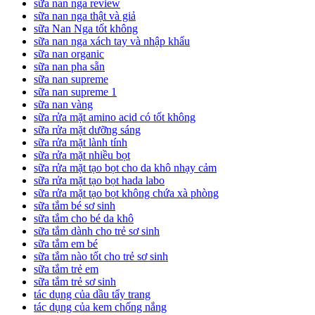
sữa nan nga review
sữa nan nga thật và giả
sữa Nan Nga tốt không
sữa nan nga xách tay và nhập khẩu
sữa nan organic
sữa nan pha sẵn
sữa nan supreme
sữa nan supreme 1
sữa nan vàng
sữa rửa mặt amino acid có tốt không
sữa rửa mặt dưỡng sáng
sữa rửa mặt lành tính
sữa rửa mặt nhiều bọt
sữa rửa mặt tạo bọt cho da khô nhạy cảm
sữa rửa mặt tạo bọt hada labo
sữa rửa mặt tạo bọt không chứa xà phòng
sữa tắm bé sơ sinh
sữa tắm cho bé da khô
sữa tắm dành cho trẻ sơ sinh
sữa tắm em bé
sữa tắm nào tốt cho trẻ sơ sinh
sữa tắm trẻ em
sữa tắm trẻ sơ sinh
tác dụng của dầu tẩy trang
tác dụng của kem chống nắng