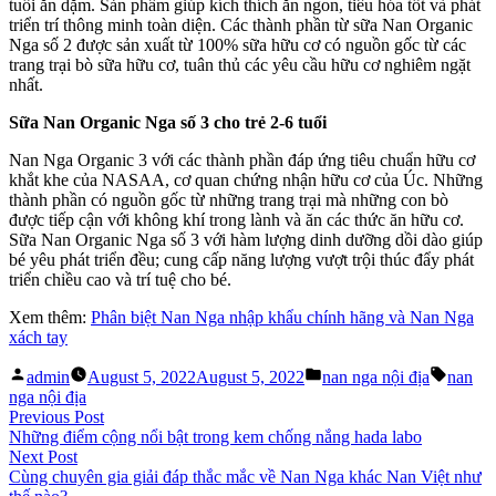
tuổi ăn dặm. Sản phẩm giúp kích thích ăn ngon, tiêu hóa tốt và phát
triển trí thông minh toàn diện. Các thành phần từ sữa Nan Organic
Nga số 2 được sản xuất từ 100% sữa hữu cơ có nguồn gốc từ các
trang trại bò sữa hữu cơ, tuân thủ các yêu cầu hữu cơ nghiêm ngặt
nhất.
Sữa Nan Organic Nga số 3 cho trẻ 2-6 tuổi
Nan Nga Organic 3 với các thành phần đáp ứng tiêu chuẩn hữu cơ
khắt khe của NASAA, cơ quan chứng nhận hữu cơ của Úc. Những
thành phần có nguồn gốc từ những trang trại mà những con bò
được tiếp cận với không khí trong lành và ăn các thức ăn hữu cơ.
Sữa Nan Organic Nga số 3 với hàm lượng dinh dưỡng dồi dào giúp
bé yêu phát triển đều; cung cấp năng lượng vượt trội thúc đẩy phát
triển chiều cao và trí tuệ cho bé.
Xem thêm:
Phân biệt Nan Nga nhập khẩu chính hãng và Nan Nga
xách tay
Posted
Posted
Tags:
admin
August 5, 2022
August 5, 2022
nan nga nội địa
nan
by
in
nga nội địa
Post
Previous
Previous Post
post:
Những điểm cộng nổi bật trong kem chống nắng hada labo
navigation
Next
Next Post
post:
Cùng chuyên gia giải đáp thắc mắc về Nan Nga khác Nan Việt như