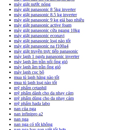
máy giặt nước nóng
máy giặt panasonic 8 5kg inverter
máy giặt panasonic 8.5 kg inverter
máy giặt panasonic 9 kg giá bao nhiêu
máy giặt panasonic active foam
máy giặt panasonic cửa ngang 10kg
máy giặt panasonic econavi
máy giặt panasonic loại nào tốt
máy giặt panasonic na f100a4
máy giặt truyền trực tiếp panasonic
máy lạnh 1 ngựa panasonic inverter
máy lạnh âm trần nối ống gió
máy lạnh âm trần ống gió
máy lạnh cục bộ
mua tủ lạnh hãng nào tốt
mua tủ lạnh loại nào tốt
mỹ phẩm cetaphil
mỹ phẩm dành cho da nhạy cảm
mỹ phẩm dùng cho da nhạy cảm
mỹ phẩm hada labo
nan của nga
nan infinipro a2
nan nga
nan nga có tốt không
nan nga hay nan việt tốt hơn