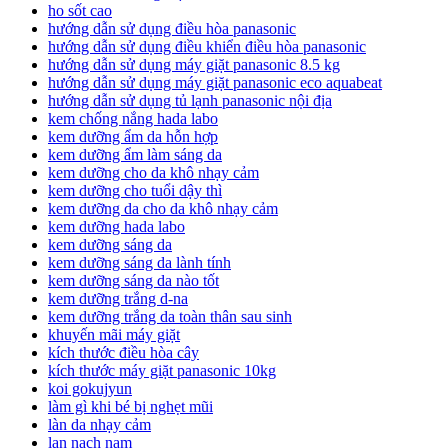
ho sốt cao
hướng dẫn sử dụng điều hòa panasonic
hướng dẫn sử dụng điều khiển điều hòa panasonic
hướng dẫn sử dụng máy giặt panasonic 8.5 kg
hướng dẫn sử dụng máy giặt panasonic eco aquabeat
hướng dẫn sử dụng tủ lạnh panasonic nội địa
kem chống nắng hada labo
kem dưỡng ẩm da hỗn hợp
kem dưỡng ẩm làm sáng da
kem dưỡng cho da khô nhạy cảm
kem dưỡng cho tuổi dậy thì
kem dưỡng da cho da khô nhạy cảm
kem dưỡng hada labo
kem dưỡng sáng da
kem dưỡng sáng da lành tính
kem dưỡng sáng da nào tốt
kem dưỡng trắng d-na
kem dưỡng trắng da toàn thân sau sinh
khuyến mãi máy giặt
kích thước điều hòa cây
kích thước máy giặt panasonic 10kg
koi gokujyun
làm gì khi bé bị nghẹt mũi
làn da nhạy cảm
lan nach nam