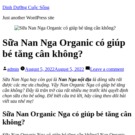
Skip
Dinh Dưỡng Cuộc Sống
to
Just another WordPress site
content
Sữa Nan Nga Organic có giúp
bé tăng cân không?
Posted
on
admin
August 5, 2022
August 5, 2022
Leave a comment
by
Sữa
Nan
Sữa Nan Nga hay còn gọi là
Nan Nga nội địa
là dòng sữa rất
Nga
được các mẹ ưa chuộng. Vậy Nan Organic Nga có giúp bé tăng
Organ
cân không? Đây là trăn trở của rất nhiều mẹ trước khi quyết định
có
chọn sữa cho bé uống. Để biết câu trả lời, hãy cùng theo dõi bài
giúp
viết sau nhé mẹ!
bé
tăng
Sữa Nan Organic Nga có giúp bé tăng cân
cân
không?
khôn
Sữa Nan Organic Nga có giúp bé tăng cân không? Nan Organic