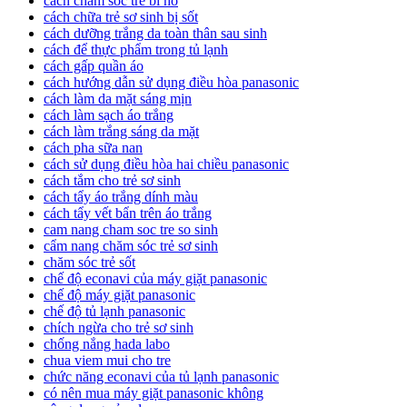
cach cham soc tre bi ho
cách chữa trẻ sơ sinh bị sốt
cách dưỡng trắng da toàn thân sau sinh
cách để thực phẩm trong tủ lạnh
cách gấp quần áo
cách hướng dẫn sử dụng điều hòa panasonic
cách làm da mặt sáng mịn
cách làm sạch áo trắng
cách làm trắng sáng da mặt
cách pha sữa nan
cách sử dụng điều hòa hai chiều panasonic
cách tắm cho trẻ sơ sinh
cách tẩy áo trắng dính màu
cách tẩy vết bẩn trên áo trắng
cam nang cham soc tre so sinh
cẩm nang chăm sóc trẻ sơ sinh
chăm sóc trẻ sốt
chế độ econavi của máy giặt panasonic
chế độ máy giặt panasonic
chế độ tủ lạnh panasonic
chích ngừa cho trẻ sơ sinh
chống nắng hada labo
chua viem mui cho tre
chức năng econavi của tủ lạnh panasonic
có nên mua máy giặt panasonic không