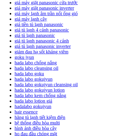
giá máy giặt panasonic cửa trước
giá máy giặt panasonic inverter
giá máy lạnh âm trần nối ống gió
giá máy lạnh cây
giá tiền tủ lạnh panasonic
giá tủ lạnh 4 cánh panasonic
giá tủ lạnh panasonic
giá tủ lạnh panasonic 4 cánh
giá tủ lạnh panasonic inverter
giảm đau hạ sốt kháng viêm
goku jyun
hada labo chống nắng
hada labo cleansing oil
hada labo goku
hada labo gokujyun
hada labo gokujyun cleansing oil
hada labo gokujyun lotion
hada labo kem chống nắng
hada labo lotion giá
hadalabo gokujyun
hair essence
hãng tủ lạnh tiết kiệm điện
hệ thống điều hòa multi
hình ảnh điều hòa cây
ho đau đầu chóng mặt