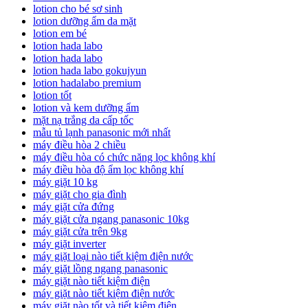
lotion cho bé sơ sinh
lotion dưỡng ẩm da mặt
lotion em bé
lotion hada labo
lotion hada labo
lotion hada labo gokujyun
lotion hadalabo premium
lotion tốt
lotion và kem dưỡng ẩm
mặt nạ trắng da cấp tốc
mẫu tủ lạnh panasonic mới nhất
máy điều hòa 2 chiều
máy điều hòa có chức năng lọc không khí
máy điều hòa độ ẩm lọc không khí
máy giặt 10 kg
máy giặt cho gia đình
máy giặt cửa đứng
máy giặt cửa ngang panasonic 10kg
máy giặt cửa trên 9kg
máy giặt inverter
máy giặt loại nào tiết kiệm điện nước
máy giặt lồng ngang panasonic
máy giặt nào tiết kiệm điện
máy giặt nào tiết kiệm điện nước
máy giặt nào tốt và tiết kiệm điện