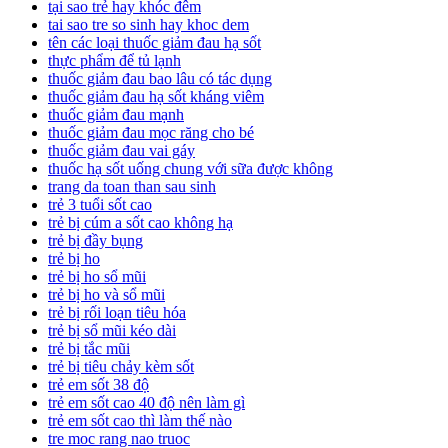
tại sao trẻ hay khóc đêm
tai sao tre so sinh hay khoc dem
tên các loại thuốc giảm đau hạ sốt
thực phẩm để tủ lạnh
thuốc giảm đau bao lâu có tác dụng
thuốc giảm đau hạ sốt kháng viêm
thuốc giảm đau mạnh
thuốc giảm đau mọc răng cho bé
thuốc giảm đau vai gáy
thuốc hạ sốt uống chung với sữa được không
trang da toan than sau sinh
trẻ 3 tuổi sốt cao
trẻ bị cúm a sốt cao không hạ
trẻ bị đầy bụng
trẻ bị ho
trẻ bị ho sổ mũi
trẻ bị ho và sổ mũi
trẻ bị rối loạn tiêu hóa
trẻ bị sổ mũi kéo dài
trẻ bị tắc mũi
trẻ bị tiêu chảy kèm sốt
trẻ em sốt 38 độ
trẻ em sốt cao 40 độ nên làm gì
trẻ em sốt cao thì làm thế nào
tre moc rang nao truoc