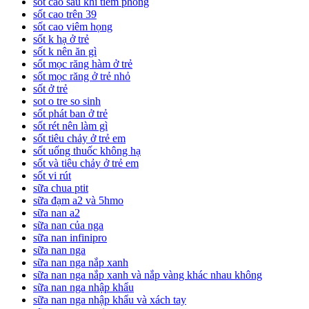
sốt cao sau khi tiêm phòng
sốt cao trên 39
sốt cao viêm họng
sốt k hạ ở trẻ
sốt k nên ăn gì
sốt mọc răng hàm ở trẻ
sốt mọc răng ở trẻ nhỏ
sốt ở trẻ
sot o tre so sinh
sốt phát ban ở trẻ
sốt rét nên làm gì
sốt tiêu chảy ở trẻ em
sốt uống thuốc không hạ
sốt và tiêu chảy ở trẻ em
sốt vi rút
sữa chua ptit
sữa đạm a2 và 5hmo
sữa nan a2
sữa nan của nga
sữa nan infinipro
sữa nan nga
sữa nan nga nắp xanh
sữa nan nga nắp xanh và nắp vàng khác nhau không
sữa nan nga nhập khẩu
sữa nan nga nhập khẩu và xách tay