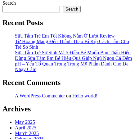
Search
Search
Recent Posts
Sữa Tắm Trẻ Em Tốt Không Nằm Ở Lượt Review
Từ Hoang Mang Đến Thành Thạo Bí Kíp Cách Tắm Cho
Trẻ Sơ Sinh
Sữa Tắm Trẻ Sơ Sinh Và 5 Điều Bé Muốn Bạn Thấu Hiểu
Dùng Sữa Tắm Em Bé Hiệu Quả Giúp Ngủ Ngon Cả Đêm
pH – Yếu Tố Quan Trọng Trong Mỹ Phẩm Dành Cho Da
Nhạy Cảm
Recent Comments
A WordPress Commenter
on
Hello world!
Archives
May 2025
April 2025
March 2025
February 2025