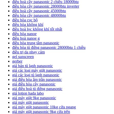
điều hoà cây panasonic 2 chiều 18000btu
điều hòa cây panasonic 28000btu inverter
điều hoà cây panasonic 45000btu
điều hòa cây panasonic 48000btu
điều hòa cục bộ
điều hòa không khí
điều hoà lọc không khí tốt nhất
điều hòa nanoe
điều hoà nanoe g
điều hòa trung tâm panasonic
điều hòa tủ đứng panasonic 28000btu 1 chiều
điều trị da nhạy cảm
gel sunscreen
gerber
giá bán tủ lạnh panasonic
giá các loại máy giặt panasonic
giá các loại tủ lạnh panasonic
giá điều hòa âm trần panasonic
giá điều hòa cây panasonic
giá điều hoà tủ đứng panasonic
giá lotion hada labo
giá máy giặt 9kg panasonic
giá máy giặt panasonic
giá máy giặt panasonic 10kg cửa ngang
giá máy giặt panasonic 9kg cửa trên