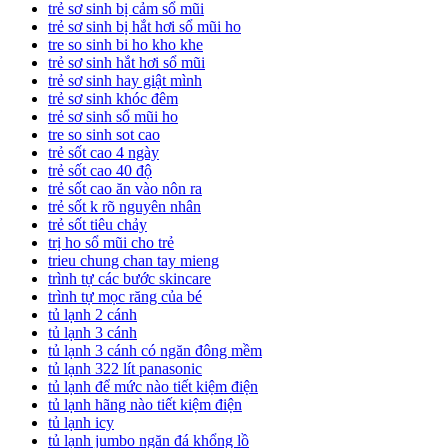
trẻ sơ sinh bị cảm sổ mũi
trẻ sơ sinh bị hắt hơi sổ mũi ho
tre so sinh bi ho kho khe
trẻ sơ sinh hắt hơi sổ mũi
trẻ sơ sinh hay giật mình
trẻ sơ sinh khóc đêm
trẻ sơ sinh sổ mũi ho
tre so sinh sot cao
trẻ sốt cao 4 ngày
trẻ sốt cao 40 độ
trẻ sốt cao ăn vào nôn ra
trẻ sốt k rõ nguyên nhân
trẻ sốt tiêu chảy
trị ho sổ mũi cho trẻ
trieu chung chan tay mieng
trình tự các bước skincare
trình tự mọc răng của bé
tủ lạnh 2 cánh
tủ lạnh 3 cánh
tủ lạnh 3 cánh có ngăn đông mềm
tủ lạnh 322 lít panasonic
tủ lạnh để mức nào tiết kiệm điện
tủ lạnh hãng nào tiết kiệm điện
tủ lạnh icy
tủ lạnh jumbo ngăn đá khổng lồ