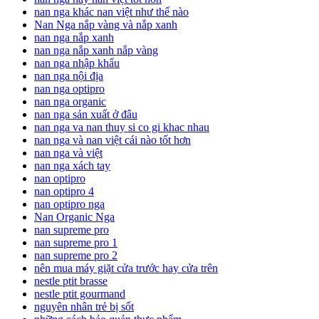
nan nga khác nan việt như thế nào
Nan Nga nắp vàng và nắp xanh
nan nga nắp xanh
nan nga nắp xanh nắp vàng
nan nga nhập khẩu
nan nga nội địa
nan nga optipro
nan nga organic
nan nga sản xuất ở đâu
nan nga va nan thuy si co gi khac nhau
nan nga và nan việt cái nào tốt hơn
nan nga và việt
nan nga xách tay
nan optipro
nan optipro 4
nan optipro nga
Nan Organic Nga
nan supreme pro
nan supreme pro 1
nan supreme pro 2
nên mua máy giặt cửa trước hay cửa trên
nestle ptit brasse
nestle ptit gourmand
nguyên nhân trẻ bị sốt