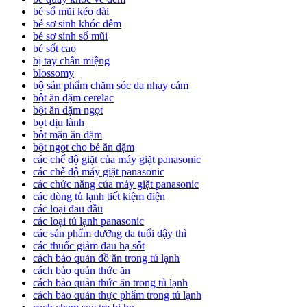
bé sổ mũi kéo dài
bé sơ sinh khóc đêm
bé sơ sinh sổ mũi
bé sốt cao
bị tay chân miệng
blossomy
bộ sản phẩm chăm sóc da nhạy cảm
bột ăn dặm cerelac
bột ăn dặm ngọt
bọt dịu lành
bột mặn ăn dặm
bột ngọt cho bé ăn dặm
các chế độ giặt của máy giặt panasonic
các chế độ máy giặt panasonic
các chức năng của máy giặt panasonic
các dòng tủ lạnh tiết kiệm điện
các loại đau đầu
các loại tủ lạnh panasonic
các sản phẩm dưỡng da tuổi dậy thì
các thuốc giảm đau hạ sốt
cách bảo quản đồ ăn trong tủ lạnh
cách bảo quản thức ăn
cách bảo quản thức ăn trong tủ lạnh
cách bảo quản thực phẩm trong tủ lạnh