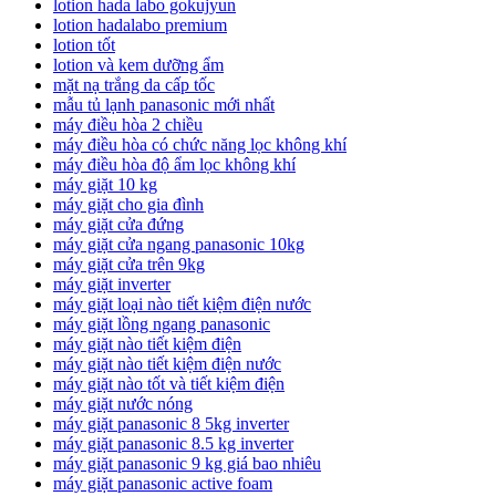
lotion hada labo gokujyun
lotion hadalabo premium
lotion tốt
lotion và kem dưỡng ẩm
mặt nạ trắng da cấp tốc
mẫu tủ lạnh panasonic mới nhất
máy điều hòa 2 chiều
máy điều hòa có chức năng lọc không khí
máy điều hòa độ ẩm lọc không khí
máy giặt 10 kg
máy giặt cho gia đình
máy giặt cửa đứng
máy giặt cửa ngang panasonic 10kg
máy giặt cửa trên 9kg
máy giặt inverter
máy giặt loại nào tiết kiệm điện nước
máy giặt lồng ngang panasonic
máy giặt nào tiết kiệm điện
máy giặt nào tiết kiệm điện nước
máy giặt nào tốt và tiết kiệm điện
máy giặt nước nóng
máy giặt panasonic 8 5kg inverter
máy giặt panasonic 8.5 kg inverter
máy giặt panasonic 9 kg giá bao nhiêu
máy giặt panasonic active foam