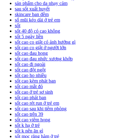
sản phẩm cho da nhạy cảm
sau sốt xuất huyết
skincare ban đêm
sổ mũi kéo dài ở trẻ em
sốt
sốt 40 độ có cao không
sốt 5 ngày liền
sốt cao co giật có ảnh hưởng gì
sốt cao co giật ở người lớn
sốt cao đau họng
sốt cao đau nhức xương khớp
sốt cao đi ngoài
sốt cao đột ngột
sốt cao ho nhiều
sốt cao kèm phát ban
sốt cao mắt đỏ
sốt cao ở trẻ sơ sinh
sốt cao phát ban
sốt cao rét run ở trẻ em
sốt cao sau khi tiêm phòng
sốt cao trên 39
sốt cao viêm họng
sốt k hạ ở trẻ
sốt k nên ăn gì
sốt mọc răng hàm ở trẻ