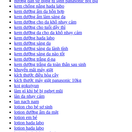
hướng dẫn sử dụng tủ lạnh panasonic nội địa
kem chống nắng hada labo
kem dưỡng ẩm da hỗn hợp
kem dưỡng ẩm làm sáng da
kem dưỡng cho da khô nhạy cảm
kem dưỡng cho tuổi dậy thì
kem dưỡng da cho da khô nhạy cảm
kem dưỡng hada labo
kem dưỡng sáng da
kem dưỡng sáng da lành tính
kem dưỡng sáng da nào tốt
kem dưỡng trắng d-na
kem dưỡng trắng da toàn thân sau sinh
khuyến mãi máy giặt
kích thước điều hòa cây
kích thước máy giặt panasonic 10kg
koi gokujyun
làm gì khi bé bị nghẹt mũi
làn da nhạy cảm
lan nach nam
lotion cho bé sơ sinh
lotion dưỡng ẩm da mặt
lotion em bé
lotion hada labo
lotion hada labo