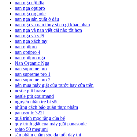
nan nga nội địa
nan nga optipro
nan nga organic
nan nga sản xuất ở đâu
nan nga va nan thuy si co gi khac nhau
nan nga và nan việt cái nào tốt hơn
nan nga và việt
nan nga xách tay
nan optipro
nan optipro 4
nan optipro nga
Nan Organic Nga
nan supreme pro
nan supreme pro 1
nan supreme pro 2
nên mua máy giặt cửa trước hay cửa trên
nestle ptit brasse
nestle ptit gourmand
nguyên nhân trẻ bị sốt
những cách bảo quản thực phẩm
panasonic 322l
quá trình mọc răng của bé
quy trình giặt của máy giặt panasonic
rohto 50 megumi
sản phẩm chăm sóc da tuổi dậy thì