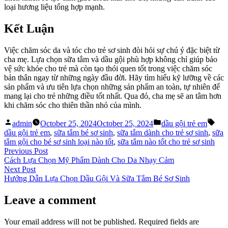
loại hương liệu tổng hợp mạnh.
Kết Luận
Việc chăm sóc da và tóc cho trẻ sơ sinh đòi hỏi sự chú ý đặc biệt từ
cha mẹ. Lựa chọn sữa tắm và dầu gội phù hợp không chỉ giúp bảo
vệ sức khỏe cho trẻ mà còn tạo thói quen tốt trong việc chăm sóc
bản thân ngay từ những ngày đầu đời. Hãy tìm hiểu kỹ lưỡng về các
sản phẩm và ưu tiên lựa chọn những sản phẩm an toàn, tự nhiên để
mang lại cho trẻ những điều tốt nhất. Qua đó, cha mẹ sẽ an tâm hơn
khi chăm sóc cho thiên thần nhỏ của mình.
Posted
Posted
Tag
admin
October 25, 2024
October 25, 2024
dầu gội trẻ em
by
in
dầu gội trẻ em
,
sữa tắm bé sơ sinh
,
sữa tắm dành cho trẻ sơ sinh
,
sữa
tắm gội cho bé sơ sinh loại nào tốt
,
sữa tắm nào tốt cho trẻ sơ sinh
Post
Previous
Previous Post
post:
Cách Lựa Chọn Mỹ Phẩm Dành Cho Da Nhạy Cảm
navigation
Next
Next Post
post:
Hướng Dẫn Lựa Chọn Dầu Gội Và Sữa Tắm Bé Sơ Sinh
Leave a comment
Your email address will not be published.
Required fields are