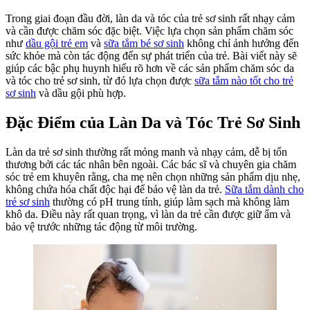
by
L
C
Trong giai đoạn đầu đời, làn da và tóc của trẻ sơ sinh rất nhạy cảm
S
và cần được chăm sóc đặc biệt. Việc lựa chọn sản phẩm chăm sóc
T
như
dầu gội trẻ em
và
sữa tắm bé sơ sinh
không chỉ ảnh hưởng đến
v
sức khỏe mà còn tác động đến sự phát triển của trẻ. Bài viết này sẽ
D
giúp các bậc phụ huynh hiểu rõ hơn về các sản phẩm chăm sóc da
G
và tóc cho trẻ sơ sinh, từ đó lựa chọn được
sữa tắm nào tốt cho trẻ
T
sơ sinh
và dầu gội phù hợp.
E
P
Đặc Điểm của Làn Da và Tóc Trẻ Sơ Sinh
H
Làn da trẻ sơ sinh thường rất mỏng manh và nhạy cảm, dễ bị tổn
thương bởi các tác nhân bên ngoài. Các bác sĩ và chuyên gia chăm
sóc trẻ em khuyên rằng, cha mẹ nên chọn những sản phẩm dịu nhẹ,
không chứa hóa chất độc hại để bảo vệ làn da trẻ.
Sữa tắm dành cho
trẻ sơ sinh
thường có pH trung tính, giúp làm sạch mà không làm
khô da. Điều này rất quan trọng, vì làn da trẻ cần được giữ ẩm và
bảo vệ trước những tác động từ môi trường.