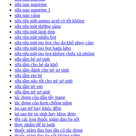
sữa nan supreme
sữa nan supreme 1
sữa nan vàng
sữa rửa mặt amino acid có tốt không
sữa rửa mặt dưỡng sáng
sữa rửa mặt lành tính
sữa rửa mặt nhiều bọt
sữa rửa mặt tạo bọt cho da khô nhạy cảm
sữa rửa mặt tạo bọt hada labo
sữa rửa mặt tạo bọt không chứa xà phòng
sữa tắm bé sơ sinh
sữa tắm cho bé da khô
sữa tắm dành cho trẻ sơ sinh
sữa tắm em bé
sữa tắm nào tốt cho trẻ sơ sinh
sữa tắm trẻ em
sữa tắm trẻ sơ sinh
tác dụng của dầu tẩy trang
tác dụng của kem chống nắng
tại sao trẻ hay khóc đêm
tai sao tre so sinh hay khoc dem
tên các loại thuốc giảm đau hạ sốt
thực phẩm để tủ lạnh
thuốc giảm đau bao lâu có tác dụng
thuốc giảm đau hạ sốt kháng viêm