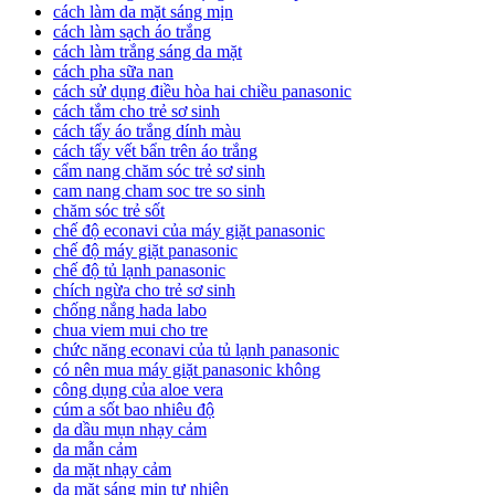
cách làm da mặt sáng mịn
cách làm sạch áo trắng
cách làm trắng sáng da mặt
cách pha sữa nan
cách sử dụng điều hòa hai chiều panasonic
cách tắm cho trẻ sơ sinh
cách tẩy áo trắng dính màu
cách tẩy vết bẩn trên áo trắng
cẩm nang chăm sóc trẻ sơ sinh
cam nang cham soc tre so sinh
chăm sóc trẻ sốt
chế độ econavi của máy giặt panasonic
chế độ máy giặt panasonic
chế độ tủ lạnh panasonic
chích ngừa cho trẻ sơ sinh
chống nắng hada labo
chua viem mui cho tre
chức năng econavi của tủ lạnh panasonic
có nên mua máy giặt panasonic không
công dụng của aloe vera
cúm a sốt bao nhiêu độ
da dầu mụn nhạy cảm
da mẫn cảm
da mặt nhạy cảm
da mặt sáng mịn tự nhiên