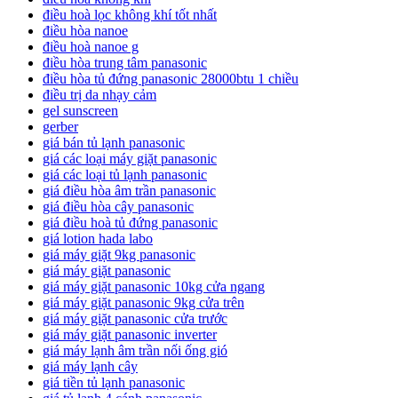
điều hoà lọc không khí tốt nhất
điều hòa nanoe
điều hoà nanoe g
điều hòa trung tâm panasonic
điều hòa tủ đứng panasonic 28000btu 1 chiều
điều trị da nhạy cảm
gel sunscreen
gerber
giá bán tủ lạnh panasonic
giá các loại máy giặt panasonic
giá các loại tủ lạnh panasonic
giá điều hòa âm trần panasonic
giá điều hòa cây panasonic
giá điều hoà tủ đứng panasonic
giá lotion hada labo
giá máy giặt 9kg panasonic
giá máy giặt panasonic
giá máy giặt panasonic 10kg cửa ngang
giá máy giặt panasonic 9kg cửa trên
giá máy giặt panasonic cửa trước
giá máy giặt panasonic inverter
giá máy lạnh âm trần nối ống gió
giá máy lạnh cây
giá tiền tủ lạnh panasonic