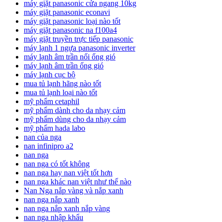
máy giặt panasonic cửa ngang 10kg
máy giặt panasonic econavi
máy giặt panasonic loại nào tốt
máy giặt panasonic na f100a4
máy giặt truyền trực tiếp panasonic
máy lạnh 1 ngựa panasonic inverter
máy lạnh âm trần nối ống gió
máy lạnh âm trần ống gió
máy lạnh cục bộ
mua tủ lạnh hãng nào tốt
mua tủ lạnh loại nào tốt
mỹ phẩm cetaphil
mỹ phẩm dành cho da nhạy cảm
mỹ phẩm dùng cho da nhạy cảm
mỹ phẩm hada labo
nan của nga
nan infinipro a2
nan nga
nan nga có tốt không
nan nga hay nan việt tốt hơn
nan nga khác nan việt như thế nào
Nan Nga nắp vàng và nắp xanh
nan nga nắp xanh
nan nga nắp xanh nắp vàng
nan nga nhập khẩu