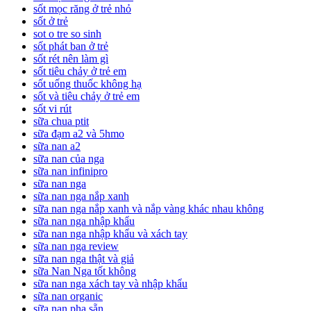
sốt mọc răng ở trẻ nhỏ
sốt ở trẻ
sot o tre so sinh
sốt phát ban ở trẻ
sốt rét nên làm gì
sốt tiêu chảy ở trẻ em
sốt uống thuốc không hạ
sốt và tiêu chảy ở trẻ em
sốt vi rút
sữa chua ptit
sữa đạm a2 và 5hmo
sữa nan a2
sữa nan của nga
sữa nan infinipro
sữa nan nga
sữa nan nga nắp xanh
sữa nan nga nắp xanh và nắp vàng khác nhau không
sữa nan nga nhập khẩu
sữa nan nga nhập khẩu và xách tay
sữa nan nga review
sữa nan nga thật và giả
sữa Nan Nga tốt không
sữa nan nga xách tay và nhập khẩu
sữa nan organic
sữa nan pha sẵn