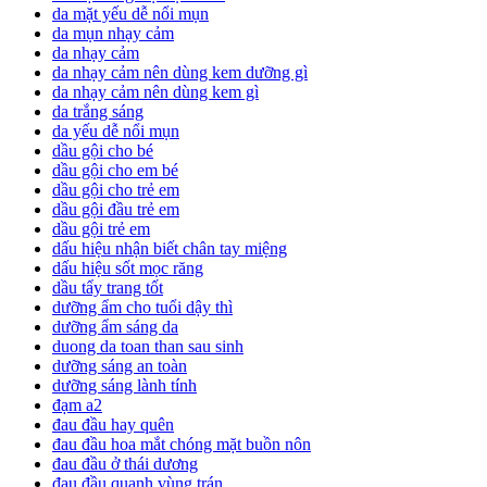
da mặt yếu dễ nổi mụn
da mụn nhạy cảm
da nhạy cảm
da nhạy cảm nên dùng kem dưỡng gì
da nhạy cảm nên dùng kem gì
da trắng sáng
da yếu dễ nổi mụn
dầu gội cho bé
dầu gội cho em bé
dầu gội cho trẻ em
dầu gội đầu trẻ em
dầu gội trẻ em
dấu hiệu nhận biết chân tay miệng
dấu hiệu sốt mọc răng
dầu tẩy trang tốt
dưỡng ẩm cho tuổi dậy thì
dưỡng ẩm sáng da
duong da toan than sau sinh
dưỡng sáng an toàn
dưỡng sáng lành tính
đạm a2
đau đầu hay quên
đau đầu hoa mắt chóng mặt buồn nôn
đau đầu ở thái dương
đau đầu quanh vùng trán