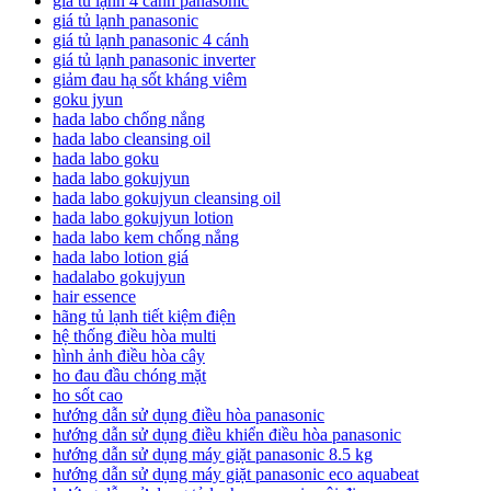
giá tủ lạnh 4 cánh panasonic
giá tủ lạnh panasonic
giá tủ lạnh panasonic 4 cánh
giá tủ lạnh panasonic inverter
giảm đau hạ sốt kháng viêm
goku jyun
hada labo chống nắng
hada labo cleansing oil
hada labo goku
hada labo gokujyun
hada labo gokujyun cleansing oil
hada labo gokujyun lotion
hada labo kem chống nắng
hada labo lotion giá
hadalabo gokujyun
hair essence
hãng tủ lạnh tiết kiệm điện
hệ thống điều hòa multi
hình ảnh điều hòa cây
ho đau đầu chóng mặt
ho sốt cao
hướng dẫn sử dụng điều hòa panasonic
hướng dẫn sử dụng điều khiển điều hòa panasonic
hướng dẫn sử dụng máy giặt panasonic 8.5 kg
hướng dẫn sử dụng máy giặt panasonic eco aquabeat