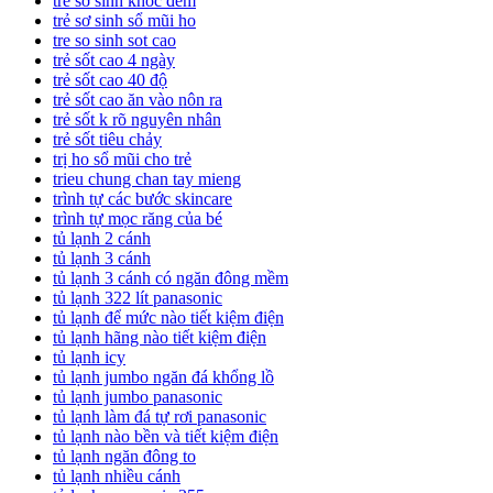
trẻ sơ sinh khóc đêm
trẻ sơ sinh sổ mũi ho
tre so sinh sot cao
trẻ sốt cao 4 ngày
trẻ sốt cao 40 độ
trẻ sốt cao ăn vào nôn ra
trẻ sốt k rõ nguyên nhân
trẻ sốt tiêu chảy
trị ho sổ mũi cho trẻ
trieu chung chan tay mieng
trình tự các bước skincare
trình tự mọc răng của bé
tủ lạnh 2 cánh
tủ lạnh 3 cánh
tủ lạnh 3 cánh có ngăn đông mềm
tủ lạnh 322 lít panasonic
tủ lạnh để mức nào tiết kiệm điện
tủ lạnh hãng nào tiết kiệm điện
tủ lạnh icy
tủ lạnh jumbo ngăn đá khổng lồ
tủ lạnh jumbo panasonic
tủ lạnh làm đá tự rơi panasonic
tủ lạnh nào bền và tiết kiệm điện
tủ lạnh ngăn đông to
tủ lạnh nhiều cánh