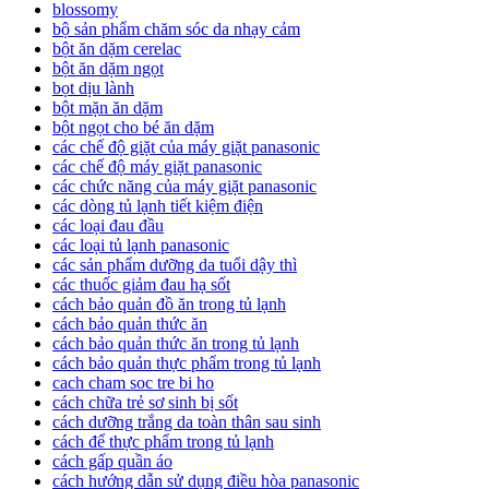
blossomy
bộ sản phẩm chăm sóc da nhạy cảm
bột ăn dặm cerelac
bột ăn dặm ngọt
bọt dịu lành
bột mặn ăn dặm
bột ngọt cho bé ăn dặm
các chế độ giặt của máy giặt panasonic
các chế độ máy giặt panasonic
các chức năng của máy giặt panasonic
các dòng tủ lạnh tiết kiệm điện
các loại đau đầu
các loại tủ lạnh panasonic
các sản phẩm dưỡng da tuổi dậy thì
các thuốc giảm đau hạ sốt
cách bảo quản đồ ăn trong tủ lạnh
cách bảo quản thức ăn
cách bảo quản thức ăn trong tủ lạnh
cách bảo quản thực phẩm trong tủ lạnh
cach cham soc tre bi ho
cách chữa trẻ sơ sinh bị sốt
cách dưỡng trắng da toàn thân sau sinh
cách để thực phẩm trong tủ lạnh
cách gấp quần áo
cách hướng dẫn sử dụng điều hòa panasonic