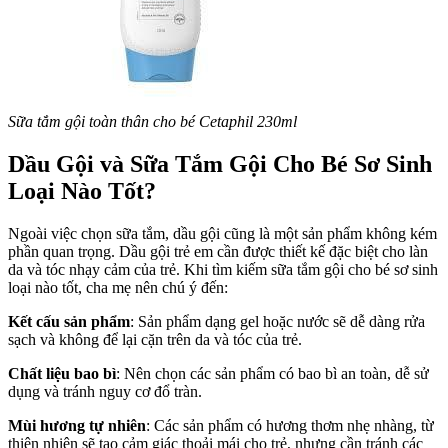
Sữa tắm gội toàn thân cho bé Cetaphil 230ml
Dầu Gội và Sữa Tắm Gội Cho Bé Sơ Sinh
Loại Nào Tốt?
Ngoài việc chọn sữa tắm, dầu gội cũng là một sản phẩm không kém
phần quan trọng. Dầu gội trẻ em cần được thiết kế đặc biệt cho làn
da và tóc nhạy cảm của trẻ. Khi tìm kiếm sữa tắm gội cho bé sơ sinh
loại nào tốt, cha mẹ nên chú ý đến:
Kết cấu sản phẩm
: Sản phẩm dạng gel hoặc nước sẽ dễ dàng rửa
sạch và không để lại cặn trên da và tóc của trẻ.
Chất liệu bao bì
: Nên chọn các sản phẩm có bao bì an toàn, dễ sử
dụng và tránh nguy cơ đổ tràn.
Mùi hương tự nhiên
: Các sản phẩm có hương thơm nhẹ nhàng, từ
thiên nhiên sẽ tạo cảm giác thoải mái cho trẻ, nhưng cần tránh các