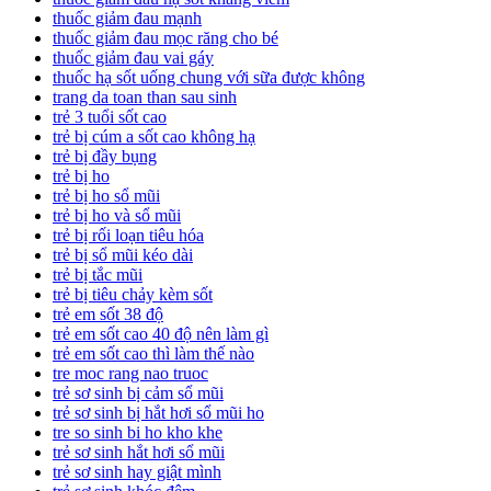
thuốc giảm đau mạnh
thuốc giảm đau mọc răng cho bé
thuốc giảm đau vai gáy
thuốc hạ sốt uống chung với sữa được không
trang da toan than sau sinh
trẻ 3 tuổi sốt cao
trẻ bị cúm a sốt cao không hạ
trẻ bị đầy bụng
trẻ bị ho
trẻ bị ho sổ mũi
trẻ bị ho và sổ mũi
trẻ bị rối loạn tiêu hóa
trẻ bị sổ mũi kéo dài
trẻ bị tắc mũi
trẻ bị tiêu chảy kèm sốt
trẻ em sốt 38 độ
trẻ em sốt cao 40 độ nên làm gì
trẻ em sốt cao thì làm thế nào
tre moc rang nao truoc
trẻ sơ sinh bị cảm sổ mũi
trẻ sơ sinh bị hắt hơi sổ mũi ho
tre so sinh bi ho kho khe
trẻ sơ sinh hắt hơi sổ mũi
trẻ sơ sinh hay giật mình