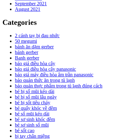
September 2021
August 2021
Categories
2 cánh tay bị đau nhức
50 megumi
bánh ăn dặm gerber
bánh gerber
Banh gerber
báo giá điều hòa cây
báo giá điều hòa cây panasonic
báo giá máy điều hòa âm trần panasonic
bảo quản thức ăn trong tủ lạnh
bảo quản thực phẩm trong tủ lạnh đúng cách
bé bị sổ mũi kéo dài
bé bị sổ mũi lâu ngày
bé bị sốt tiêu chảy
bé quấy khóc về đêm
bé sổ mũi kéo dài
bé sơ sinh khóc đêm
bé sơ sinh sổ mũi
bé sốt cao
bị tay chân miệng