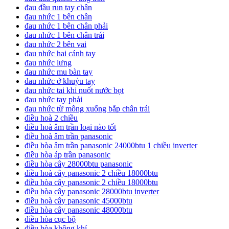
đau đầu run tay chân
đau nhức 1 bên chân
đau nhức 1 bên chân phải
đau nhức 1 bên chân trái
đau nhức 2 bên vai
đau nhức hai cánh tay
đau nhức lưng
đau nhức mu bàn tay
đau nhức ở khuỷu tay
đau nhức tai khi nuốt nước bọt
đau nhức tay phải
đau nhức từ mông xuống bắp chân trái
điều hoà 2 chiều
điều hoà âm trần loại nào tốt
điều hoà âm trần panasonic
điều hòa âm trần panasonic 24000btu 1 chiều inverter
điều hòa áp trần panasonic
điều hòa cây 28000btu panasonic
điều hoà cây panasonic 2 chiều 18000btu
điều hòa cây panasonic 2 chiều 18000btu
điều hòa cây panasonic 28000btu inverter
điều hoà cây panasonic 45000btu
điều hòa cây panasonic 48000btu
điều hòa cục bộ
điều hòa không khí