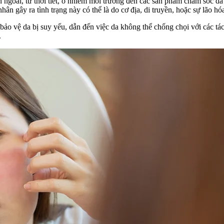
ên ngoài, từ thời tiết, ô nhiễm môi trường đến các sản phẩm chăm só
ân gây ra tình trạng này có thể là do cơ địa, di truyền, hoặc sự lão hó
bảo vệ da bị suy yếu, dẫn đến việc da không thể chống chọi với các tá
.