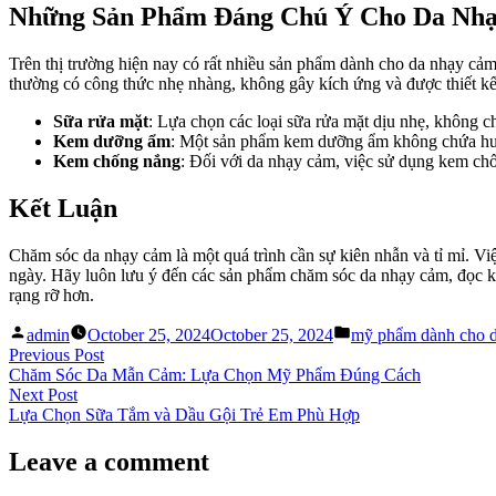
Những Sản Phẩm Đáng Chú Ý Cho Da Nh
Trên thị trường hiện nay có rất nhiều sản phẩm dành cho da nhạy cả
thường có công thức nhẹ nhàng, không gây kích ứng và được thiết kế
Sữa rửa mặt
: Lựa chọn các loại sữa rửa mặt dịu nhẹ, không 
Kem dưỡng ẩm
: Một sản phẩm kem dưỡng ẩm không chứa hươ
Kem chống nắng
: Đối với da nhạy cảm, việc sử dụng kem chố
Kết Luận
Chăm sóc da nhạy cảm là một quá trình cần sự kiên nhẫn và tỉ mỉ. V
ngày. Hãy luôn lưu ý đến các sản phẩm chăm sóc da nhạy cảm, đọc k
rạng rỡ hơn.
Posted
Posted
admin
October 25, 2024
October 25, 2024
mỹ phẩm dành cho 
by
in
Post
Previous
Previous Post
post:
Chăm Sóc Da Mẫn Cảm: Lựa Chọn Mỹ Phẩm Đúng Cách
navigation
Next
Next Post
post:
Lựa Chọn Sữa Tắm và Dầu Gội Trẻ Em Phù Hợp
Leave a comment