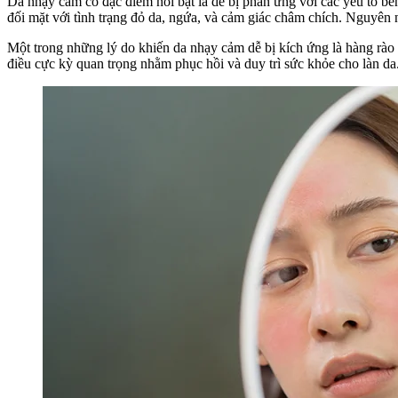
Da nhạy cảm có đặc điểm nổi bật là dễ bị phản ứng với các yếu tố b
đối mặt với tình trạng đỏ da, ngứa, và cảm giác châm chích. Nguyên nh
Một trong những lý do khiến da nhạy cảm dễ bị kích ứng là hàng rào 
điều cực kỳ quan trọng nhằm phục hồi và duy trì sức khỏe cho làn da