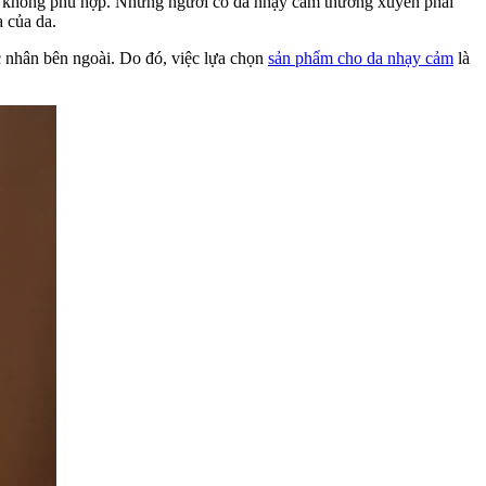
c da không phù hợp. Những người có da nhạy cảm thường xuyên phải
a của da.
c nhân bên ngoài. Do đó, việc lựa chọn
sản phẩm cho da nhạy cảm
là