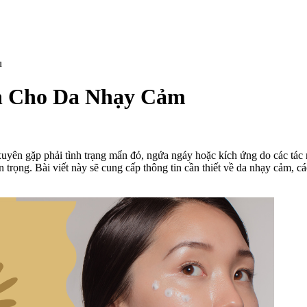
h Cho Da Nhạy Cảm
n
ách
ựa
xuyên gặp phải tình trạng mẩn đỏ, ngứa ngáy hoặc kích ứng do các tác
họn
 trọng. Bài viết này sẽ cung cấp thông tin cần thiết về da nhạy cảm
ỹ
hẩm
ành
ho
a
hạy
ảm