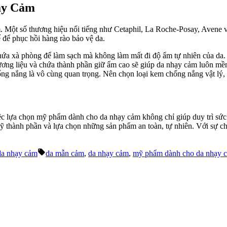
ạy Cảm
m. Một số thương hiệu nổi tiếng như Cetaphil, La Roche-Posay, Avene
 để phục hồi hàng rào bảo vệ da.
chứa xà phòng để làm sạch mà không làm mất đi độ ẩm tự nhiên của da.
ng liệu và chứa thành phần giữ ẩm cao sẽ giúp da nhạy cảm luôn m
ng nắng là vô cùng quan trọng. Nên chọn loại kem chống nắng vật lý, 
iệc lựa chọn mỹ phẩm dành cho da nhạy cảm không chỉ giúp duy trì sức
ỹ thành phần và lựa chọn những sản phẩm an toàn, tự nhiên. Với sự c
Tags:
da nhạy cảm
da mẫn cảm
,
da nhạy cảm
,
mỹ phẩm dành cho da nhạy 