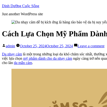
Skip
Dinh Dưỡng Cuộc Sống
to
Just another WordPress site
content
Cách Lựa Chọn Mỹ Phẩm Dàn
Posted
o
admin
October 25, 2024
October 25, 2024
Leave a comment
by
C
L
Da nhạy cảm
là một trong những loại da khó chăm sóc nhất, thường 
C
việc lựa chọn
mỹ phẩm dành cho da nhạy cảm
ngày càng trở nên quan
M
cho làn
da mẫn cảm
.
P
D
C
D
N
C