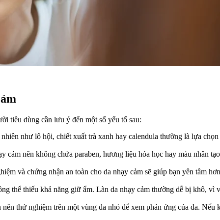
Cảm
ời tiêu dùng cần lưu ý đến một số yếu tố sau:
 nhiên như lô hội, chiết xuất trà xanh hay calendula thường là lựa ch
ạy cảm nên không chứa paraben, hương liệu hóa học hay màu nhân tạo.
iệm và chứng nhận an toàn cho da nhạy cảm sẽ giúp bạn yên tâm hơn
g thể thiếu khả năng giữ ẩm. Làn da nhạy cảm thường dễ bị khô, vì vậ
n nên thử nghiệm trên một vùng da nhỏ để xem phản ứng của da. Nếu kh