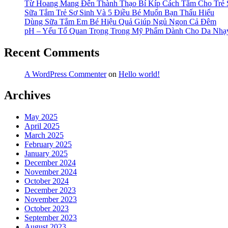
Từ Hoang Mang Đến Thành Thạo Bí Kíp Cách Tắm Cho Trẻ 
Sữa Tắm Trẻ Sơ Sinh Và 5 Điều Bé Muốn Bạn Thấu Hiểu
Dùng Sữa Tắm Em Bé Hiệu Quả Giúp Ngủ Ngon Cả Đêm
pH – Yếu Tố Quan Trọng Trong Mỹ Phẩm Dành Cho Da Nh
Recent Comments
A WordPress Commenter
on
Hello world!
Archives
May 2025
April 2025
March 2025
February 2025
January 2025
December 2024
November 2024
October 2024
December 2023
November 2023
October 2023
September 2023
August 2023