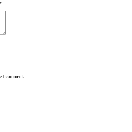
*
me I comment.