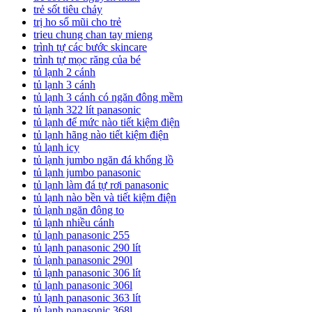
trẻ sốt tiêu chảy
trị ho sổ mũi cho trẻ
trieu chung chan tay mieng
trình tự các bước skincare
trình tự mọc răng của bé
tủ lạnh 2 cánh
tủ lạnh 3 cánh
tủ lạnh 3 cánh có ngăn đông mềm
tủ lạnh 322 lít panasonic
tủ lạnh để mức nào tiết kiệm điện
tủ lạnh hãng nào tiết kiệm điện
tủ lạnh icy
tủ lạnh jumbo ngăn đá khổng lồ
tủ lạnh jumbo panasonic
tủ lạnh làm đá tự rơi panasonic
tủ lạnh nào bền và tiết kiệm điện
tủ lạnh ngăn đông to
tủ lạnh nhiều cánh
tủ lạnh panasonic 255
tủ lạnh panasonic 290 lít
tủ lạnh panasonic 290l
tủ lạnh panasonic 306 lít
tủ lạnh panasonic 306l
tủ lạnh panasonic 363 lít
tủ lạnh panasonic 368l