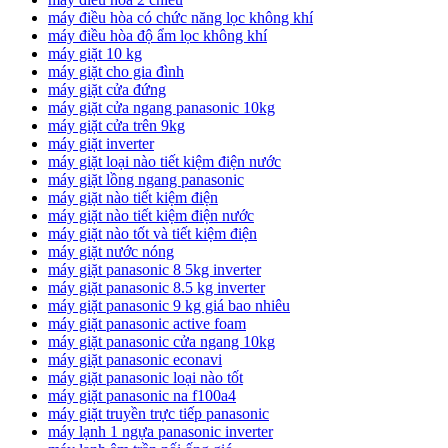
máy điều hòa có chức năng lọc không khí
máy điều hòa độ ẩm lọc không khí
máy giặt 10 kg
máy giặt cho gia đình
máy giặt cửa đứng
máy giặt cửa ngang panasonic 10kg
máy giặt cửa trên 9kg
máy giặt inverter
máy giặt loại nào tiết kiệm điện nước
máy giặt lồng ngang panasonic
máy giặt nào tiết kiệm điện
máy giặt nào tiết kiệm điện nước
máy giặt nào tốt và tiết kiệm điện
máy giặt nước nóng
máy giặt panasonic 8 5kg inverter
máy giặt panasonic 8.5 kg inverter
máy giặt panasonic 9 kg giá bao nhiêu
máy giặt panasonic active foam
máy giặt panasonic cửa ngang 10kg
máy giặt panasonic econavi
máy giặt panasonic loại nào tốt
máy giặt panasonic na f100a4
máy giặt truyền trực tiếp panasonic
máy lạnh 1 ngựa panasonic inverter