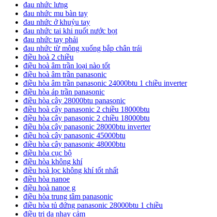
đau nhức lưng
đau nhức mu bàn tay
đau nhức ở khuỷu tay
đau nhức tai khi nuốt nước bọt
đau nhức tay phải
đau nhức từ mông xuống bắp chân trái
điều hoà 2 chiều
điều hoà âm trần loại nào tốt
điều hoà âm trần panasonic
điều hòa âm trần panasonic 24000btu 1 chiều inverter
điều hòa áp trần panasonic
điều hòa cây 28000btu panasonic
điều hoà cây panasonic 2 chiều 18000btu
điều hòa cây panasonic 2 chiều 18000btu
điều hòa cây panasonic 28000btu inverter
điều hoà cây panasonic 45000btu
điều hòa cây panasonic 48000btu
điều hòa cục bộ
điều hòa không khí
điều hoà lọc không khí tốt nhất
điều hòa nanoe
điều hoà nanoe g
điều hòa trung tâm panasonic
điều hòa tủ đứng panasonic 28000btu 1 chiều
điều trị da nhạy cảm