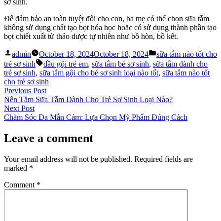
sơ sinh.
Để đảm bảo an toàn tuyệt đối cho con, ba mẹ có thể chọn sữa tắm
không sử dụng chất tạo bọt hóa học hoặc có sử dụng thành phần tạo
bọt chiết xuất từ thảo dược tự nhiên như bồ hòn, bồ kết.
Posted
Posted
admin
October 18, 2024
October 18, 2024
sữa tắm nào tốt cho
by
in
Tags:
trẻ sơ sinh
dầu gội trẻ em
,
sữa tắm bé sơ sinh
,
sữa tắm dành cho
trẻ sơ sinh
,
sữa tắm gội cho bé sơ sinh loại nào tốt
,
sữa tắm nào tốt
cho trẻ sơ sinh
Post
Previous
Previous Post
post:
Nên Tắm Sữa Tắm Dành Cho Trẻ Sơ Sinh Loại Nào?
navigation
Next
Next Post
post:
Chăm Sóc Da Mẫn Cảm: Lựa Chọn Mỹ Phẩm Đúng Cách
Leave a comment
Your email address will not be published.
Required fields are
marked
*
Comment
*