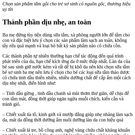
Chọn sản phẩm tắm gội cho trẻ sơ sinh có nguồn gốc, thương hiệu
uy tín
Thành phần dịu nhẹ, an toàn
Ba mẹ đừng tùy tiện dùng sữa tắm, xà phòng người lớn để tắm cho
con và đặc biệt lưu ý chọn các sản phẩm làm sạch an toàn, không
tẩy rửa quá mạnh và loại bỏ bất kỳ sản phẩm nào có chứa cồn.
Các thành phần tự nhiên thường hạn chế tác động đến quá trình
phát triển của da, hạn chế kích ứng da ở mức thấp nhất. Làn da của
bé sau sinh giữ nước kém và rất dễ bị khô da nên khi chọn sữa tắm
bé sơ sinh ba mẹ nên lưu ý chọn cho bé các loại sữa tắm thảo dược
có chứa tinh dầu thiên nhiên, nhiều dưỡng chất để cấp ẩm một cách
dịu nhẹ nhất, điển hình như:
– Tinh dầu gừng , tinh dầu chanh sả mùi thơm thư giãn, dễ chịu để
con tắm mát, đồng thời giúp ngăn ngừa muỗi chích, kiến cắn và
tránh gió.
– Chiết xuất tía tô, kinh giới và mướp đắng giúp nhẹ nhàng làm sạch
da, mát da đồng thời dưỡng ẩm nuôi dưỡng làn da con hiệu quả
– Chiết xuất lá tre, bồ công anh, nghệ vàng chứa chất kháng khuẩn