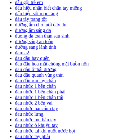
dầu gội trẻ em
dấu hiệu nhận biết chân tay miệng
dấu hiệu sốt mọc răng
dầu tẩy trang tốt
dưỡng ẩm cho tuổi dậy thì
dưỡng ẩm sáng da
duong da toan than sau sinh
dưỡng sáng an toàn
dưỡng sáng lành tính
đạm a2
đau đầu hay quên
đau đầu hoa mắt chóng mặt buồn nôn
đau đầu ở thái dương
đau đầu quanh vùng trán
đau đầu run tay chân
đau nhức 1 bên chân
đau nhức 1 bên chân phải
đau nhức 1 bên chân trái
đau nhức 2 bên vai
đau nhức hai cánh tay
đau nhức lưng
đau nhức mu bàn tay
đau nhức ở khuỷu tay
đau nhức tai khi nuốt nước bọt
đau nhức tay phải