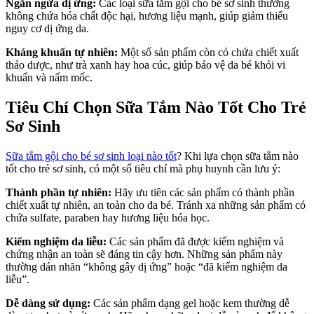
Ngăn ngừa dị ứng:
Các loại sữa tắm gội cho bé sơ sinh thường
không chứa hóa chất độc hại, hương liệu mạnh, giúp giảm thiểu
nguy cơ dị ứng da.
Kháng khuẩn tự nhiên:
Một số sản phẩm còn có chứa chiết xuất
thảo dược, như trà xanh hay hoa cúc, giúp bảo vệ da bé khỏi vi
khuẩn và nấm mốc.
Tiêu Chí Chọn Sữa Tắm Nào Tốt Cho Trẻ
Sơ Sinh
Sữa tắm gội cho bé sơ sinh loại nào tốt
? Khi lựa chọn sữa tắm nào
tốt cho trẻ sơ sinh, có một số tiêu chí mà phụ huynh cần lưu ý:
Thành phần tự nhiên:
Hãy ưu tiên các sản phẩm có thành phần
chiết xuất tự nhiên, an toàn cho da bé. Tránh xa những sản phẩm có
chứa sulfate, paraben hay hương liệu hóa học.
Kiểm nghiệm da liễu:
Các sản phẩm đã được kiểm nghiệm và
chứng nhận an toàn sẽ đáng tin cậy hơn. Những sản phẩm này
thường dán nhãn “không gây dị ứng” hoặc “đã kiểm nghiệm da
liễu”.
Dễ dàng sử dụng:
Các sản phẩm dạng gel hoặc kem thường dễ