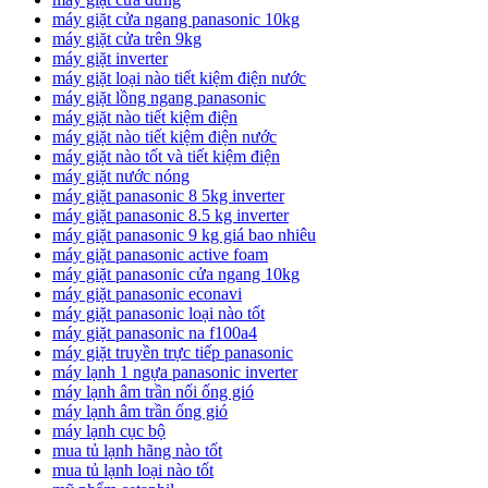
máy giặt cửa ngang panasonic 10kg
máy giặt cửa trên 9kg
máy giặt inverter
máy giặt loại nào tiết kiệm điện nước
máy giặt lồng ngang panasonic
máy giặt nào tiết kiệm điện
máy giặt nào tiết kiệm điện nước
máy giặt nào tốt và tiết kiệm điện
máy giặt nước nóng
máy giặt panasonic 8 5kg inverter
máy giặt panasonic 8.5 kg inverter
máy giặt panasonic 9 kg giá bao nhiêu
máy giặt panasonic active foam
máy giặt panasonic cửa ngang 10kg
máy giặt panasonic econavi
máy giặt panasonic loại nào tốt
máy giặt panasonic na f100a4
máy giặt truyền trực tiếp panasonic
máy lạnh 1 ngựa panasonic inverter
máy lạnh âm trần nối ống gió
máy lạnh âm trần ống gió
máy lạnh cục bộ
mua tủ lạnh hãng nào tốt
mua tủ lạnh loại nào tốt