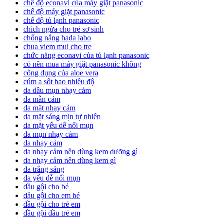
chế độ econavi của máy giặt panasonic
chế độ máy giặt panasonic
chế độ tủ lạnh panasonic
chích ngừa cho trẻ sơ sinh
chống nắng hada labo
chua viem mui cho tre
chức năng econavi của tủ lạnh panasonic
có nên mua máy giặt panasonic không
công dụng của aloe vera
cúm a sốt bao nhiêu độ
da dầu mụn nhạy cảm
da mẫn cảm
da mặt nhạy cảm
da mặt sáng mịn tự nhiên
da mặt yếu dễ nổi mụn
da mụn nhạy cảm
da nhạy cảm
da nhạy cảm nên dùng kem dưỡng gì
da nhạy cảm nên dùng kem gì
da trắng sáng
da yếu dễ nổi mụn
dầu gội cho bé
dầu gội cho em bé
dầu gội cho trẻ em
dầu gội đầu trẻ em