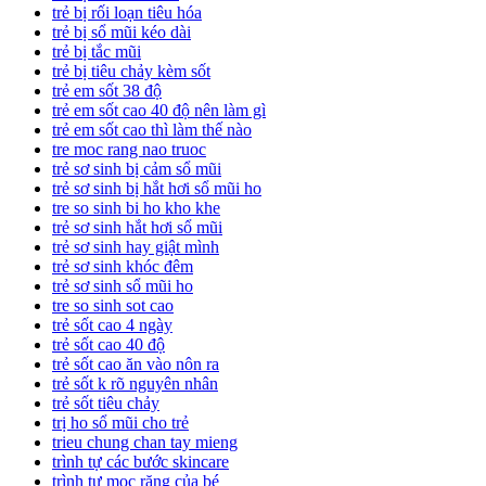
trẻ bị rối loạn tiêu hóa
trẻ bị sổ mũi kéo dài
trẻ bị tắc mũi
trẻ bị tiêu chảy kèm sốt
trẻ em sốt 38 độ
trẻ em sốt cao 40 độ nên làm gì
trẻ em sốt cao thì làm thế nào
tre moc rang nao truoc
trẻ sơ sinh bị cảm sổ mũi
trẻ sơ sinh bị hắt hơi sổ mũi ho
tre so sinh bi ho kho khe
trẻ sơ sinh hắt hơi sổ mũi
trẻ sơ sinh hay giật mình
trẻ sơ sinh khóc đêm
trẻ sơ sinh sổ mũi ho
tre so sinh sot cao
trẻ sốt cao 4 ngày
trẻ sốt cao 40 độ
trẻ sốt cao ăn vào nôn ra
trẻ sốt k rõ nguyên nhân
trẻ sốt tiêu chảy
trị ho sổ mũi cho trẻ
trieu chung chan tay mieng
trình tự các bước skincare
trình tự mọc răng của bé