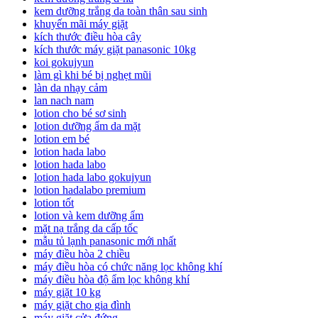
kem dưỡng trắng da toàn thân sau sinh
khuyến mãi máy giặt
kích thước điều hòa cây
kích thước máy giặt panasonic 10kg
koi gokujyun
làm gì khi bé bị nghẹt mũi
làn da nhạy cảm
lan nach nam
lotion cho bé sơ sinh
lotion dưỡng ẩm da mặt
lotion em bé
lotion hada labo
lotion hada labo
lotion hada labo gokujyun
lotion hadalabo premium
lotion tốt
lotion và kem dưỡng ẩm
mặt nạ trắng da cấp tốc
mẫu tủ lạnh panasonic mới nhất
máy điều hòa 2 chiều
máy điều hòa có chức năng lọc không khí
máy điều hòa độ ẩm lọc không khí
máy giặt 10 kg
máy giặt cho gia đình
máy giặt cửa đứng