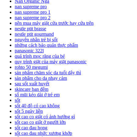
Nan Organic Nga
nan supreme pro
nan supreme pro 1
nan supreme pro 2
nên mua máy giặt cửa trước hay cửa trên
nestle ptit brasse
nestle ptit gourmand
nguyên nhân trẻ bị sốt
những cách bảo quản thực phẩm
panasonic 322l
quá trình mọc răng của bé
quy trình giặt của máy giặt panasonic
rohto 50 megumi
sản phẩm chăm sóc da tuổi dậy thì
sản phẩm cho da nhạy cảm
sau sốt xuất huyết
skincare ban đêm
sổ mũi kéo dài ở trẻ em
sốt
sốt 40 độ có cao không
sốt 5 ngày liền
sốt cao co giật có ảnh hưởng gì
sốt cao co giật ở người lớn
sốt cao đau họng
sốt cao đau nhức xương khớp