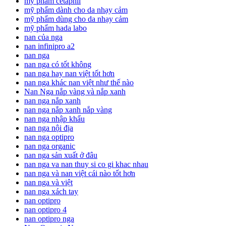
mỹ phẩm cetaphil
mỹ phẩm dành cho da nhạy cảm
mỹ phẩm dùng cho da nhạy cảm
mỹ phẩm hada labo
nan của nga
nan infinipro a2
nan nga
nan nga có tốt không
nan nga hay nan việt tốt hơn
nan nga khác nan việt như thế nào
Nan Nga nắp vàng và nắp xanh
nan nga nắp xanh
nan nga nắp xanh nắp vàng
nan nga nhập khẩu
nan nga nội địa
nan nga optipro
nan nga organic
nan nga sản xuất ở đâu
nan nga va nan thuy si co gi khac nhau
nan nga và nan việt cái nào tốt hơn
nan nga và việt
nan nga xách tay
nan optipro
nan optipro 4
nan optipro nga