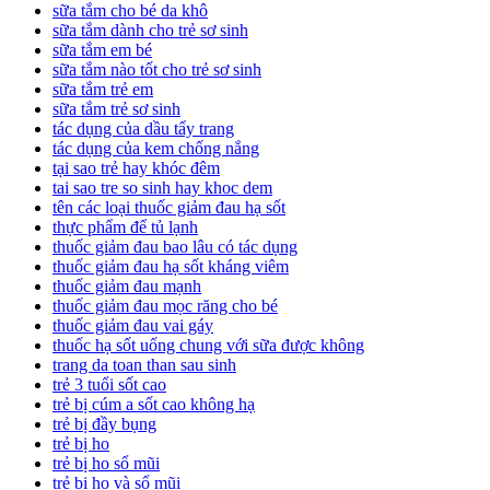
sữa tắm cho bé da khô
sữa tắm dành cho trẻ sơ sinh
sữa tắm em bé
sữa tắm nào tốt cho trẻ sơ sinh
sữa tắm trẻ em
sữa tắm trẻ sơ sinh
tác dụng của dầu tẩy trang
tác dụng của kem chống nắng
tại sao trẻ hay khóc đêm
tai sao tre so sinh hay khoc dem
tên các loại thuốc giảm đau hạ sốt
thực phẩm để tủ lạnh
thuốc giảm đau bao lâu có tác dụng
thuốc giảm đau hạ sốt kháng viêm
thuốc giảm đau mạnh
thuốc giảm đau mọc răng cho bé
thuốc giảm đau vai gáy
thuốc hạ sốt uống chung với sữa được không
trang da toan than sau sinh
trẻ 3 tuổi sốt cao
trẻ bị cúm a sốt cao không hạ
trẻ bị đầy bụng
trẻ bị ho
trẻ bị ho sổ mũi
trẻ bị ho và sổ mũi