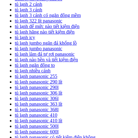
tủ lạnh 2 cánh
tủ lạnh 3 cánh
tủ lạnh 3 cánh có ngăn đông mềm
tủ lạnh 322 lít panasonic
tủ lạnh để mức nào tiết kiệm điện
tủ lạnh hãng nào tiết kiệm điện
tủ lạnh icy
tủ lạnh jumbo ngăn đá khổng lồ
tủ lạnh jumbo panasonic
tủ lạnh làm đá tự rơi panasonic
tủ lạnh nào bền và tiết kiệm điện
tủ lạnh ngăn đông to
tủ lạnh nhiều cánh
tủ lạnh panasonic 255
tủ lạnh panasonic 290 lít
tủ lạnh panasonic 290l
tủ lạnh panasonic 306 lít
tủ lạnh panasonic 306l
tủ lạnh panasonic 363 lít
tủ lạnh panasonic 368l
tủ lạnh panasonic 410
tủ lạnh panasonic 410 lít
tủ lạnh panasonic 500l
tủ lạnh panasonic 600l
tủ lạnh panasonic có tiết kiệm điện không