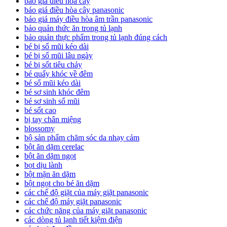
báo giá điều hòa cây
báo giá điều hòa cây panasonic
báo giá máy điều hòa âm trần panasonic
bảo quản thức ăn trong tủ lạnh
bảo quản thực phẩm trong tủ lạnh đúng cách
bé bị sổ mũi kéo dài
bé bị sổ mũi lâu ngày
bé bị sốt tiêu chảy
bé quấy khóc về đêm
bé sổ mũi kéo dài
bé sơ sinh khóc đêm
bé sơ sinh sổ mũi
bé sốt cao
bị tay chân miệng
blossomy
bộ sản phẩm chăm sóc da nhạy cảm
bột ăn dặm cerelac
bột ăn dặm ngọt
bọt dịu lành
bột mặn ăn dặm
bột ngọt cho bé ăn dặm
các chế độ giặt của máy giặt panasonic
các chế độ máy giặt panasonic
các chức năng của máy giặt panasonic
các dòng tủ lạnh tiết kiệm điện