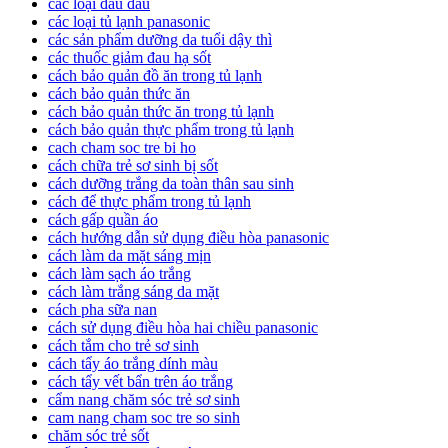
các loại đau đầu
các loại tủ lạnh panasonic
các sản phẩm dưỡng da tuổi dậy thì
các thuốc giảm đau hạ sốt
cách bảo quản đồ ăn trong tủ lạnh
cách bảo quản thức ăn
cách bảo quản thức ăn trong tủ lạnh
cách bảo quản thực phẩm trong tủ lạnh
cach cham soc tre bi ho
cách chữa trẻ sơ sinh bị sốt
cách dưỡng trắng da toàn thân sau sinh
cách để thực phẩm trong tủ lạnh
cách gấp quần áo
cách hướng dẫn sử dụng điều hòa panasonic
cách làm da mặt sáng mịn
cách làm sạch áo trắng
cách làm trắng sáng da mặt
cách pha sữa nan
cách sử dụng điều hòa hai chiều panasonic
cách tắm cho trẻ sơ sinh
cách tẩy áo trắng dính màu
cách tẩy vết bẩn trên áo trắng
cẩm nang chăm sóc trẻ sơ sinh
cam nang cham soc tre so sinh
chăm sóc trẻ sốt