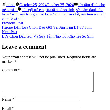
Posted
Posted
admin
October 25, 2024
October 25, 2024
sữa tắm dành cho
by
in
Tags:
trẻ sơ sinh
dầu gội trẻ em
,
sữa tắm bé sơ sinh
,
sữa tắm dành cho
trẻ sơ sinh
,
sữa tắm gội cho bé sơ sinh loại nào tốt
,
sữa tắm nào tốt
cho trẻ sơ sinh
Post
Previous
Previous Post
post:
Hướng Dẫn Lựa Chọn Dầu Gội Và Sữa Tắm Bé Sơ Sinh
navigation
Next
Next Post
post:
Lựa Chọn Dầu Gội Và Sữa Tắm Nào Tốt Cho Trẻ Sơ Sinh
Leave a comment
Your email address will not be published.
Required fields are
marked
*
Comment
*
Name
*
Email
*