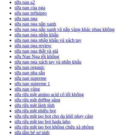
sữa nan a2
sữa nan của nga
sữa nan infinipro
sữa nan nga
sữa nan nga nắp xanh
sữa nan nga nắp xanh và nắp vàng khác nhau không
sữa nan nga nhập khẩu
sữa nan nga nhập khẩu và xách tay
sữa nan nga review
sữa nan nga thật và giả
sữa Nan Nga tốt không
sữa nan nga xách tay và nhập khẩu
sữa nan organic
sữa nan pha sẵn
sữa nan supreme
sữa nan supreme 1
sữa nan vàng
sữa rửa mặt amino acid có tốt không
sữa rửa mặt dưỡng sáng
sữa rửa mặt lành tính
sữa rửa mặt nhiều bọt
sữa rửa mặt tạo bọt cho da khô nhạy cảm
sữa rửa mặt tạo bọt hada labo
sữa rửa mặt tạo bọt không chứa xà phòng
sữa tắm bé sơ sinh