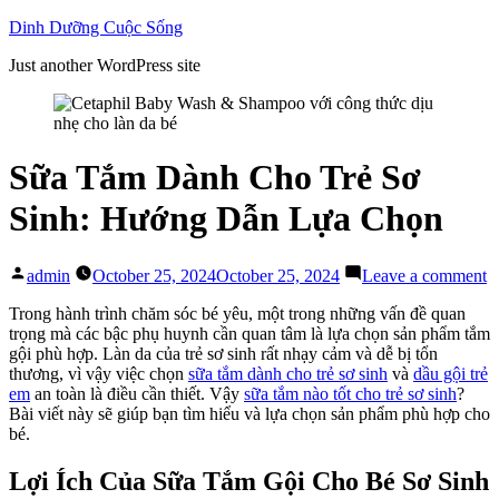
Skip
Dinh Dưỡng Cuộc Sống
to
Just another WordPress site
content
Sữa Tắm Dành Cho Trẻ Sơ
Sinh: Hướng Dẫn Lựa Chọn
Posted
o
admin
October 25, 2024
October 25, 2024
Leave a comment
by
S
T
Trong hành trình chăm sóc bé yêu, một trong những vấn đề quan
D
trọng mà các bậc phụ huynh cần quan tâm là lựa chọn sản phẩm tắm
C
gội phù hợp. Làn da của trẻ sơ sinh rất nhạy cảm và dễ bị tổn
T
thương, vì vậy việc chọn
sữa tắm dành cho trẻ sơ sinh
và
dầu gội trẻ
S
em
an toàn là điều cần thiết. Vậy
sữa tắm nào tốt cho trẻ sơ sinh
?
S
Bài viết này sẽ giúp bạn tìm hiểu và lựa chọn sản phẩm phù hợp cho
H
bé.
D
L
Lợi Ích Của Sữa Tắm Gội Cho Bé Sơ Sinh
C