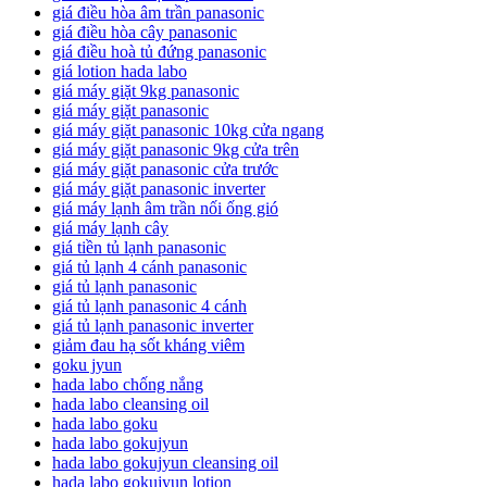
giá điều hòa âm trần panasonic
giá điều hòa cây panasonic
giá điều hoà tủ đứng panasonic
giá lotion hada labo
giá máy giặt 9kg panasonic
giá máy giặt panasonic
giá máy giặt panasonic 10kg cửa ngang
giá máy giặt panasonic 9kg cửa trên
giá máy giặt panasonic cửa trước
giá máy giặt panasonic inverter
giá máy lạnh âm trần nối ống gió
giá máy lạnh cây
giá tiền tủ lạnh panasonic
giá tủ lạnh 4 cánh panasonic
giá tủ lạnh panasonic
giá tủ lạnh panasonic 4 cánh
giá tủ lạnh panasonic inverter
giảm đau hạ sốt kháng viêm
goku jyun
hada labo chống nắng
hada labo cleansing oil
hada labo goku
hada labo gokujyun
hada labo gokujyun cleansing oil
hada labo gokujyun lotion