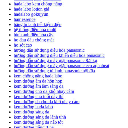
hada labo kem chống nắng
hada labo lotion giá
hadalabo gokujyun
hair essence
hãng tủ lạnh tiết kiệm điện
hệ thống điều hòa multi
hình ảnh điều hòa cây
ho đau đầu chóng mặt
ho sốt cao
hướng dẫn sử dụng điều hòa panasonic
hướng dẫn sử dụng điều khiển điều hòa panasonic
hướng dẫn sử dụng máy giặt panasonic 8.5 kg
hướng dẫn sử dụng máy giặt panasonic eco aquabeat
hướng dẫn sử dụng tủ lạnh panasonic nội địa
kem chống nắng hada labo
kem dưỡng ẩm da hỗn hợp
kem dưỡng ẩm làm sáng da
kem dưỡng cho da khô nhạy cảm
kem dưỡng cho tuổi dậy thì
kem dưỡng da cho da khô nhạy cảm
kem dưỡng hada labo
kem dưỡng sáng da
kem dưỡng sáng da lành tính
kem dưỡng sáng da nào tốt
kem dưỡng trắng d-na