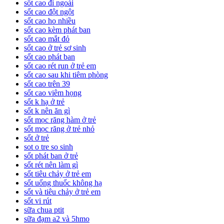
sốt cao đi ngoài
sốt cao đột ngột
sốt cao ho nhiều
sốt cao kèm phát ban
sốt cao mắt đỏ
sốt cao ở trẻ sơ sinh
sốt cao phát ban
sốt cao rét run ở trẻ em
sốt cao sau khi tiêm phòng
sốt cao trên 39
sốt cao viêm họng
sốt k hạ ở trẻ
sốt k nên ăn gì
sốt mọc răng hàm ở trẻ
sốt mọc răng ở trẻ nhỏ
sốt ở trẻ
sot o tre so sinh
sốt phát ban ở trẻ
sốt rét nên làm gì
sốt tiêu chảy ở trẻ em
sốt uống thuốc không hạ
sốt và tiêu chảy ở trẻ em
sốt vi rút
sữa chua ptit
sữa đạm a2 và 5hmo