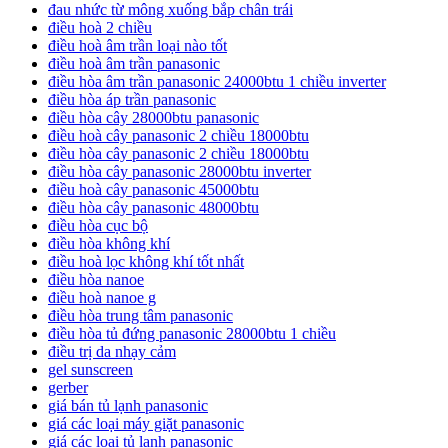
đau nhức từ mông xuống bắp chân trái
điều hoà 2 chiều
điều hoà âm trần loại nào tốt
điều hoà âm trần panasonic
điều hòa âm trần panasonic 24000btu 1 chiều inverter
điều hòa áp trần panasonic
điều hòa cây 28000btu panasonic
điều hoà cây panasonic 2 chiều 18000btu
điều hòa cây panasonic 2 chiều 18000btu
điều hòa cây panasonic 28000btu inverter
điều hoà cây panasonic 45000btu
điều hòa cây panasonic 48000btu
điều hòa cục bộ
điều hòa không khí
điều hoà lọc không khí tốt nhất
điều hòa nanoe
điều hoà nanoe g
điều hòa trung tâm panasonic
điều hòa tủ đứng panasonic 28000btu 1 chiều
điều trị da nhạy cảm
gel sunscreen
gerber
giá bán tủ lạnh panasonic
giá các loại máy giặt panasonic
giá các loại tủ lạnh panasonic