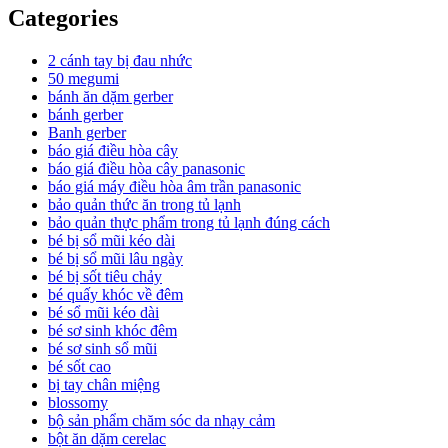
Categories
2 cánh tay bị đau nhức
50 megumi
bánh ăn dặm gerber
bánh gerber
Banh gerber
báo giá điều hòa cây
báo giá điều hòa cây panasonic
báo giá máy điều hòa âm trần panasonic
bảo quản thức ăn trong tủ lạnh
bảo quản thực phẩm trong tủ lạnh đúng cách
bé bị sổ mũi kéo dài
bé bị sổ mũi lâu ngày
bé bị sốt tiêu chảy
bé quấy khóc về đêm
bé sổ mũi kéo dài
bé sơ sinh khóc đêm
bé sơ sinh sổ mũi
bé sốt cao
bị tay chân miệng
blossomy
bộ sản phẩm chăm sóc da nhạy cảm
bột ăn dặm cerelac