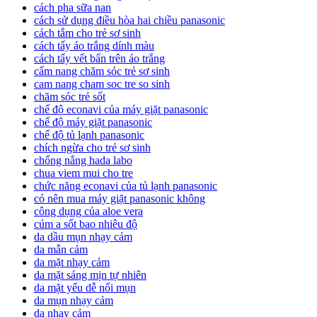
cách pha sữa nan
cách sử dụng điều hòa hai chiều panasonic
cách tắm cho trẻ sơ sinh
cách tẩy áo trắng dính màu
cách tẩy vết bẩn trên áo trắng
cẩm nang chăm sóc trẻ sơ sinh
cam nang cham soc tre so sinh
chăm sóc trẻ sốt
chế độ econavi của máy giặt panasonic
chế độ máy giặt panasonic
chế độ tủ lạnh panasonic
chích ngừa cho trẻ sơ sinh
chống nắng hada labo
chua viem mui cho tre
chức năng econavi của tủ lạnh panasonic
có nên mua máy giặt panasonic không
công dụng của aloe vera
cúm a sốt bao nhiêu độ
da dầu mụn nhạy cảm
da mẫn cảm
da mặt nhạy cảm
da mặt sáng mịn tự nhiên
da mặt yếu dễ nổi mụn
da mụn nhạy cảm
da nhạy cảm