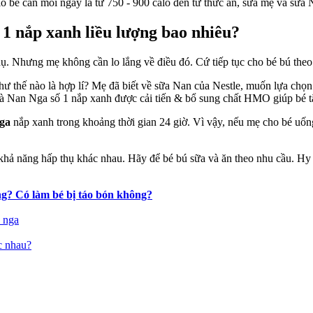
n
1 nắp xanh liều lượng bao nhiêu?
a
p
nh
ụ. Nhưng mẹ không cần lo lắng về điều đó. Cứ tiếp tục cho bé bú theo 
p
ng
ư thế nào là hợp lí? Mẹ đã biết về sữa Nan của Nestle, muốn lựa chọ
là Nan Nga số 1 nắp xanh được cải tiến & bổ sung chất HMO giúp bé t
Nga
nắp xanh trong khoảng thời gian 24 giờ. Vì vậy, nếu mẹ cho bé uố
 khả năng hấp thụ khác nhau. Hãy để bé bú sữa và ăn theo nhu cầu. Hy
g? Có làm bé bị táo bón không?
 nga
c nhau?