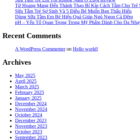
Từ Hoang Mang Đến Thành Thạo Bí Kíp Cách Tắm Cho Trẻ 
Sữa Tắm Trẻ Sơ Sinh Và 5 Điều Bé Muốn Bạn Thấu Hiểu
Dùng Sữa Tắm Em Bé Hiệu Quả Giúp Ngủ Ngon Cả Đêm
pH – Yếu Tố Quan Trọng Trong Mỹ Phẩm Dành Cho Da Nh
Recent Comments
A WordPress Commenter
on
Hello world!
Archives
May 2025
April 2025
March 2025
February 2025
January 2025
December 2024
November 2024
October 2024
December 2023
November 2023
October 2023
September 2023