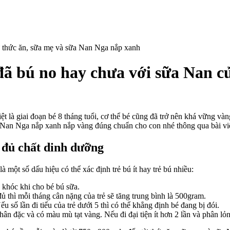
 đã bú no hay chưa với sữa Nan 
ch
ận
ệt là giai đoạn bé 8 tháng tuổi, cơ thể bé cũng đã trở nên khá vững vàn
t
c Nan Nga nắp xanh nắp vàng đúng chuẩn cho con nhé thông qua bài viế
 đủ chất dinh dưỡng
ng
i
 một số dấu hiệu có thể xác định trẻ bú ít hay trẻ bú nhiều:
 khóc khi cho bé bú sữa.
 thì mỗi tháng cân nặng của trẻ sẽ tăng trung bình là 500gram.
y
ếu số lần đi tiểu của trẻ dưới 5 thì có thể khẳng định bé đang bị đói.
ưa
phân đặc và có màu mù tạt vàng. Nếu đi đại tiện ít hơn 2 lần và phân lỏ