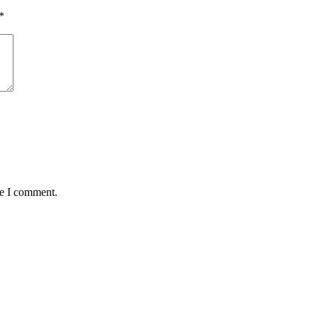
*
me I comment.