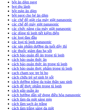
bột ăn dặm ngọt
bọt dịu lành
bột mặn ăn dặm
bột ngọt cho bé ăn dặm
các chế độ giặt của máy giặt panasonic
các chế độ máy giặt panasonic
các chức năng của máy giặt panasonic
các dòng tủ lạnh tiết kiệm điện
các loại đau đầu
các loại tủ lạnh panasonic
các sản phẩm dưỡng da tuổi dậy thì
các thuốc giảm đau hạ sốt
cách bảo quản đồ ăn trong tủ lạnh
cách bảo quản thức ăn
cách bảo quản thức ăn trong tủ lạnh
cách bảo quản thực phẩm trong tủ lạnh
cach cham soc tre bi ho
cách chữa trẻ sơ sinh bị sốt
cách dưỡng trắng da toàn thân sau sinh
cách để thực phẩm trong tủ lạnh
cách gấp quần áo
cách hướng dẫn sử dụng điều hòa panasonic
cách làm da mặt sáng mịn
cách làm sạch áo trắng
cách làm trắng sáng da mặt