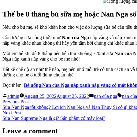
Na
của
Thế bé 8 tháng bú sữa mẹ hoặc Nan Nga số 
Ng
nắ
xa
Nếu cho bú mẹ, sẽ khó khăn hơn cho việc đo lượng sữa bé cần tiêu th
nắ
và
Còn lượng sữa công thức như
Nan của Nga
nắp vàng và nắp xanh nh
nắp vàng khác nhau không thì hãy yên tâm bởi chúng chỉ khác nhau 
Một em bé khi đủ 8 tháng nên tiêu thụ khoảng 720ml sữa
Nan của 
Nga
nắp xanh nắp vàng cho bé mẹ nhé!
Bất kể chế độ ăn như thế nào, mẹ nên nhớ mỗi trẻ có tính cách ăn và
dưỡng cho bé 8 tuổi đúng chuẩn nhé.
Đọc thêm:
Bé uống Nan của Nga nắp xanh nắp vàng có mát khôn
Posted
Posted
Tags:
admin
August 25, 2022
August 25, 2022
nan của nga
nan của
by
in
Post
Previous
Previous Post
post:
Sữa Nan Nga tốt không? Lợi ích Nan Nga và Nan Thuỵ Sĩ có gì khá
navigation
Next
Next Post
post:
Sữa Nan Supreme Nga là gì? Sản phẩm có mấy loại?
Leave a comment