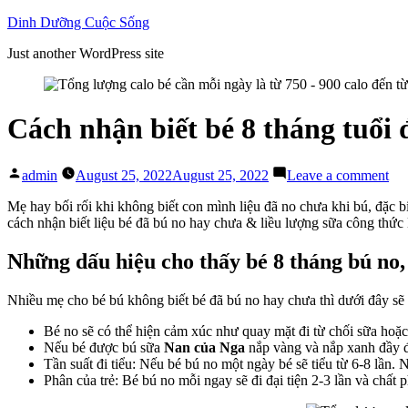
Skip
Dinh Dưỡng Cuộc Sống
to
Just another WordPress site
content
Cách nhận biết bé 8 tháng tuổi
Posted
on
admin
August 25, 2022
August 25, 2022
Leave a comment
by
Cá
nh
Mẹ hay bối rối khi không biết con mình liệu đã no chưa khi bú, đặc bi
biế
cách nhận biết liệu bé đã bú no hay chưa & liều lượng sữa công thứ
bé
8
Những dấu hiệu cho thấy bé 8 tháng bú no,
thá
tuổ
Nhiều mẹ cho bé bú không biết bé đã bú no hay chưa thì dưới đây sẽ là
đã
bú
Bé no sẽ có thể hiện cảm xúc như quay mặt đi từ chối sữa hoặc
no
Nếu bé được bú sữa
Nan của Nga
nắp vàng và nắp xanh đầy đủ
ha
Tần suất đi tiểu: Nếu bé bú no một ngày bé sẽ tiểu từ 6-8 lần. N
ch
Phân của trẻ: Bé bú no mỗi ngay sẽ đi đại tiện 2-3 lần và chất 
với
sữa