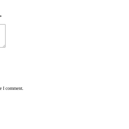
*
me I comment.