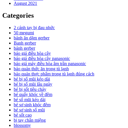
August 2021
Categories
2 cánh tay bị đau nhức
50 megumi
bánh ăn dặm gerber
Banh gerber
bánh gerber
báo giá điều hòa cây
báo giá điều hòa cây panasonic
báo giá máy điều hòa âm trần panasonic
bảo quản thức ăn trong tủ lạnh
bảo quản thực phẩm trong tủ lạnh đúng cách
bé bị sổ mũi kéo dài
bé bị sổ mũi lâu ngày
bé bị sốt tiêu chảy
bé quấy khóc về đêm
bé sổ mũi kéo dài
bé sơ sinh khóc đêm
bé sơ sinh sổ mũi
bé sốt cao
bị tay chân miệng
blossomy