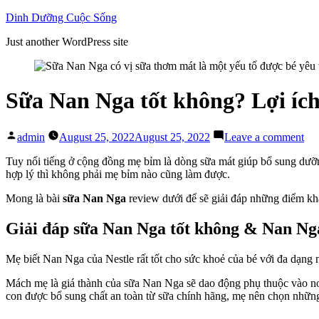
Skip
Dinh Dưỡng Cuộc Sống
to
Just another WordPress site
content
Sữa Nan Nga tốt không? Lợi íc
Posted
on
admin
August 25, 2022
August 25, 2022
Leave a comment
by
Sữ
Na
Tuy nổi tiếng ở cộng đồng mẹ bỉm là dòng sữa mát giúp bổ sung dưỡ
Ng
hợp lý thì không phải mẹ bỉm nào cũng làm được.
tốt
Mong là bài
sữa Nan Nga
review dưới để sẽ giải đáp những điểm k
kh
Lợi
ích
Giải đáp
sữa Nan Nga tốt không
&
Nan Nga
Na
Ng
Mẹ biết Nan Nga của Nestle rất tốt cho sức khoẻ của bé với đa dạng
và
Na
Mách mẹ là giá thành của sữa Nan Nga sẽ dao động phụ thuộc vào nơ
Th
con được bổ sung chất an toàn từ sữa chính hãng, mẹ nên chọn những 
Sĩ
có