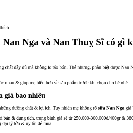
h Nan Nga và Nan Thuỵ Sĩ có gì 
a
n
ng chất đầy đủ mà không lo táo bón. Thế nhưng, phân biệt được
Nan N
a
hác nhau & giúp mẹ hiểu hơn về sản phẩm trước khi chọn cho bé nhé.
ông?
 giá bao nhiêu
n
a
 những dưỡng chất & lợi ích. Tuy nhiên mẹ không rõ
sữa Nan Nga
giá
n
i bán & dung tích, trung bình giá sẽ từ 250.000-300.000đ/400gr & 38
uỵ
đại lý lớn & uy tín để mua.