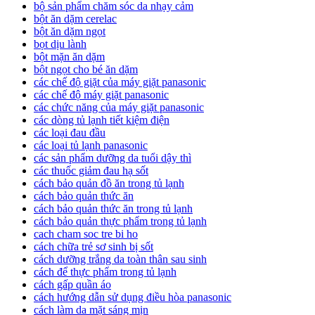
bộ sản phẩm chăm sóc da nhạy cảm
bột ăn dặm cerelac
bột ăn dặm ngọt
bọt dịu lành
bột mặn ăn dặm
bột ngọt cho bé ăn dặm
các chế độ giặt của máy giặt panasonic
các chế độ máy giặt panasonic
các chức năng của máy giặt panasonic
các dòng tủ lạnh tiết kiệm điện
các loại đau đầu
các loại tủ lạnh panasonic
các sản phẩm dưỡng da tuổi dậy thì
các thuốc giảm đau hạ sốt
cách bảo quản đồ ăn trong tủ lạnh
cách bảo quản thức ăn
cách bảo quản thức ăn trong tủ lạnh
cách bảo quản thực phẩm trong tủ lạnh
cach cham soc tre bi ho
cách chữa trẻ sơ sinh bị sốt
cách dưỡng trắng da toàn thân sau sinh
cách để thực phẩm trong tủ lạnh
cách gấp quần áo
cách hướng dẫn sử dụng điều hòa panasonic
cách làm da mặt sáng mịn