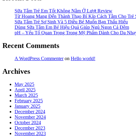
Sữa Tắm Trẻ Em Tốt Không Nằm Ở Lượt Review
Từ Hoang Mang Đến Thành Thạo Bí Kíp Cách Tắm Cho Trẻ 
Sữa Tắm Trẻ Sơ Sinh Và 5 Điều Bé Muốn Bạn Thấu Hiểu
Dùng Sữa Tắm Em Bé Hiệu Quả Giúp Ngủ Ngon Cả Đêm
pH – Yếu Tố Quan Trọng Trong Mỹ Phẩm Dành Cho Da Nh
Recent Comments
A WordPress Commenter
on
Hello world!
Archives
May 2025
April 2025
March 2025
February 2025
January 2025
December 2024
November 2024
October 2024
December 2023
November 2023