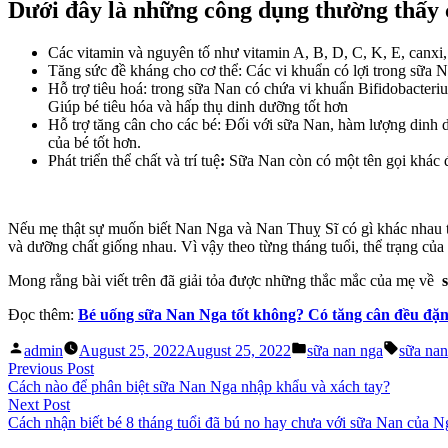
Dưới đây là những công dụng thường thấy 
gì
kh
nh
Các vitamin và nguyên tố như vitamin A, B, D, C, K, E, canxi,
Tăng sức đề kháng cho cơ thể: Các vi khuẩn có lợi trong sữa 
Hỗ trợ tiêu hoá: trong sữa Nan có chứa vi khuẩn Bifidobacteri
Giúp bé tiêu hóa và hấp thụ dinh dưỡng tốt hơn
Hỗ trợ tăng cân cho các bé: Đối với sữa Nan, hàm lượng dinh d
của bé tốt hơn.
Phát triển thể chất và trí tuệ
:
Sữa Nan còn có một tên gọi khác đó
Nếu mẹ thật sự muốn biết Nan Nga và Nan Thuỵ Sĩ có gì khác nhau t
và dưỡng chất giống nhau. Vì vậy theo từng tháng tuổi, thể trạng củ
Mong rằng bài viết trên đã giải tỏa được những thắc mắc của mẹ về
Đọc thêm:
Bé uống sữa Nan Nga tốt không? Có tăng cân đều đặ
Posted
Posted
Tags:
admin
August 25, 2022
August 25, 2022
sữa nan nga
sữa nan
by
in
Post
Previous
Previous Post
post:
Cách nào để phân biệt sữa Nan Nga nhập khẩu và xách tay?
navigation
Next
Next Post
post:
Cách nhận biết bé 8 tháng tuổi đã bú no hay chưa với sữa Nan của 