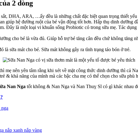
của 2 dòng
ác
au?
 sắt, DHA, ARA, …ấy đều là những chất đặc biệt quan trọng thiết yếu c
Nan giúp hệ đường ruột của bé vận động tốt hơn. Hấp thụ dinh dưỡng đầ
um. Đây là một loại vi khuẩn sống Probiotic có trong sữa mẹ. Tác dụng
ưỡng cho bé là vừa đủ. Giúp hỗ trợ bé tăng cân đều chứ không tăng nh
 là sữa mát cho bé. Sữa mát không gây ra tình trạng táo bón ở trẻ.
hì mẹ nên yên tâm rằng khi xét về mặt công thức dinh dưỡng thì cả 
a trẻ & khả năng của mình mà các bậc cha mẹ có thể chọn cho sữa phù 
sữa Nan Nga
tốt không & Nan Nga và Nan Thuỵ Sĩ có gì khác nhau đ
n?
 nga
Nga nắp xanh nắp vàng