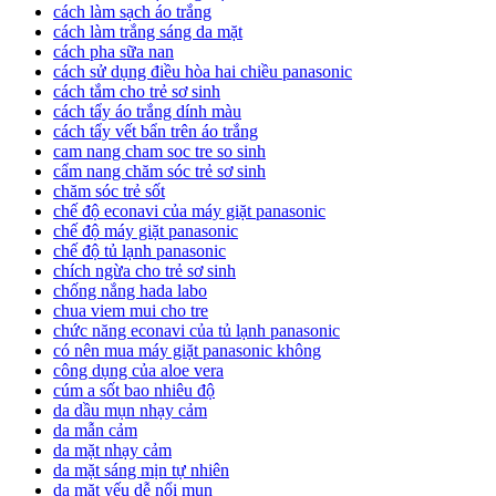
cách làm sạch áo trắng
cách làm trắng sáng da mặt
cách pha sữa nan
cách sử dụng điều hòa hai chiều panasonic
cách tắm cho trẻ sơ sinh
cách tẩy áo trắng dính màu
cách tẩy vết bẩn trên áo trắng
cam nang cham soc tre so sinh
cẩm nang chăm sóc trẻ sơ sinh
chăm sóc trẻ sốt
chế độ econavi của máy giặt panasonic
chế độ máy giặt panasonic
chế độ tủ lạnh panasonic
chích ngừa cho trẻ sơ sinh
chống nắng hada labo
chua viem mui cho tre
chức năng econavi của tủ lạnh panasonic
có nên mua máy giặt panasonic không
công dụng của aloe vera
cúm a sốt bao nhiêu độ
da dầu mụn nhạy cảm
da mẫn cảm
da mặt nhạy cảm
da mặt sáng mịn tự nhiên
da mặt yếu dễ nổi mụn