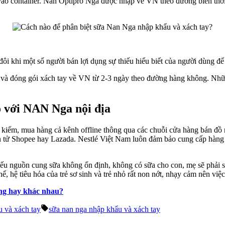
 vào container. Nan Optipro Nga được nhập về VN theo đường biển thờ
ôi khi một số người bán lợi dụng sự thiếu hiểu biết của người dùng đ
Nga và đóng gói xách tay về VN từ 2-3 ngày theo đường hàng không. N
o với NAN Nga nội địa
m kiếm, mua hàng cả kênh offline thông qua các chuỗi cửa hàng bán đ
điện tử Shopee hay Lazada. Nestlé Việt Nam luôn đảm bảo cung cấp hàn
nếu nguồn cung sữa không ổn định, không có sữa cho con, mẹ sẽ phải s
hệ tiêu hóa của trẻ sơ sinh và trẻ nhỏ rất non nớt, nhạy cảm nên việc 
ống hay khác nhau?
Tags:
u và xách tay
sữa nan nga nhập khẩu và xách tay