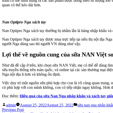
trình có thể hình dung ra các sản phẩm được đóng theo số lượng lớn
quan có thể kéo dài hơn.
Nan Optipro Nga xách tay
Nan Optipro Nga xách tay thường bị nhầm lẫn là hàng nhập khẩu và đ
Nan Optipro Nga xách tay được mua trực tiếp tại siêu thị nội địa 
người Nga dùng sao thì người VN dùng như vậy.
Lợi thế về nguồn cung của sữa NAN Việt s
Như đã đề cập ở trên, khi chọn sữa NAN Việt, mẹ có thể dễ dàng tì
sữa truyền thống trên toàn quốc, và online tại các sàn thương mại 
Nga nội địa ít hơn và không ổn định.
Việc duy trì một nguồn sữa phù hợp cho con là vô cùng quan trọng, 
có phù hợp với con mình không, con có tiếp nhận ngay không. Hơn thế, 
Đọc thêm:
Hiệu quả của sữa Nan Nga nhập khẩu và xách tay gi
Posted
Posted
admin
August 25, 2022
August 25, 2022
sữa nan nga nhập khẩ
by
in
Post
Previous
Previous Post