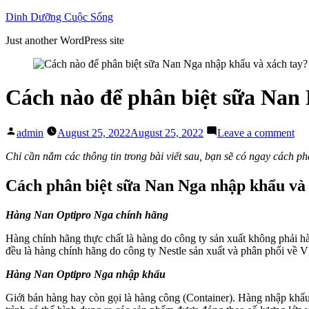
Skip
Dinh Dưỡng Cuộc Sống
to
Just another WordPress site
content
Cách nào để phân biệt sữa Nan
Posted
on
admin
August 25, 2022
August 25, 2022
Leave a comment
by
Cá
nà
Chỉ cần nắm các thông tin trong bài viết sau, bạn sẽ có ngay cách ph
để
ph
Cách phân biệt sữa Nan Nga nhập khẩu và 
biệ
sữa
Hàng Nan Optipro Nga chính hãng
Na
Ng
Hàng chính hãng thực chất là hàng do công ty sản xuất không phải hà
nh
đều là hàng chính hãng do công ty Nestle sản xuất và phân phối về
kh
và
Hàng
Nan Optipro Nga
nhập khẩu
xá
tay
Giới bán hàng hay còn gọi là hàng công (Container). Hàng nhập kh