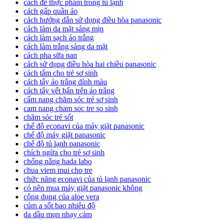
cách để thực phẩm trong tủ lạnh
cách gấp quần áo
cách hướng dẫn sử dụng điều hòa panasonic
cách làm da mặt sáng mịn
cách làm sạch áo trắng
cách làm trắng sáng da mặt
cách pha sữa nan
cách sử dụng điều hòa hai chiều panasonic
cách tắm cho trẻ sơ sinh
cách tẩy áo trắng dính màu
cách tẩy vết bẩn trên áo trắng
cẩm nang chăm sóc trẻ sơ sinh
cam nang cham soc tre so sinh
chăm sóc trẻ sốt
chế độ econavi của máy giặt panasonic
chế độ máy giặt panasonic
chế độ tủ lạnh panasonic
chích ngừa cho trẻ sơ sinh
chống nắng hada labo
chua viem mui cho tre
chức năng econavi của tủ lạnh panasonic
có nên mua máy giặt panasonic không
công dụng của aloe vera
cúm a sốt bao nhiêu độ
da dầu mụn nhạy cảm