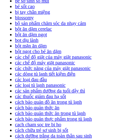
bé sơ sinh sổ mũi
bé sốt cao
bị tay chân miệng
blossomy
bộ sản phẩm chăm sóc da nhạy cảm
bột ăn dặm cerelac
bột ăn dặm ngọt
bọt dịu lành
bột mặn ăn dặm
bột ngọt cho bé ăn dặm
các chế độ giặt của máy giặt panasonic
các chế độ máy giặt panasonic
các chức năng của máy giặt panasonic
các dòng tủ lạnh tiết kiệm điện
các loại đau đầu
các loại tủ lạnh panasonic
các sản phẩm dưỡng da tuổi dậy thì
các thuốc giảm đau hạ sốt
cách bảo quản đồ ăn trong tủ lạnh
cách bảo quản thức ăn
cách bảo quản thức ăn trong tủ lạnh
cách bảo quản thực phẩm trong tủ lạnh
cach cham soc tre bi ho
cách chữa trẻ sơ sinh bị sốt
cách dưỡng trắng da toàn thân sau sinh