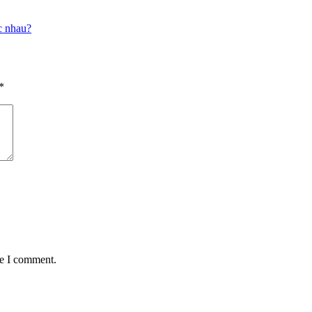
c nhau?
*
me I comment.