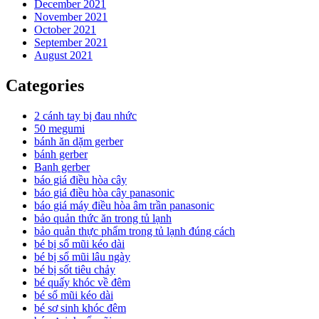
December 2021
November 2021
October 2021
September 2021
August 2021
Categories
2 cánh tay bị đau nhức
50 megumi
bánh ăn dặm gerber
bánh gerber
Banh gerber
báo giá điều hòa cây
báo giá điều hòa cây panasonic
báo giá máy điều hòa âm trần panasonic
bảo quản thức ăn trong tủ lạnh
bảo quản thực phẩm trong tủ lạnh đúng cách
bé bị sổ mũi kéo dài
bé bị sổ mũi lâu ngày
bé bị sốt tiêu chảy
bé quấy khóc về đêm
bé sổ mũi kéo dài
bé sơ sinh khóc đêm