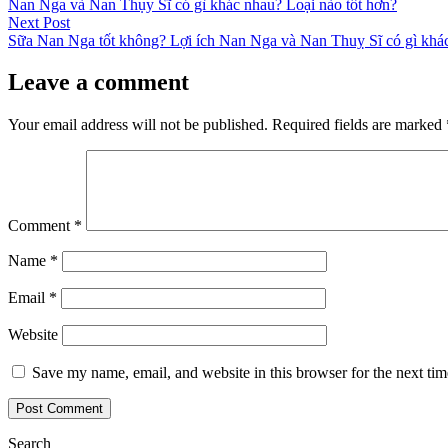
post:
Nan Nga và Nan Thụy Sĩ có gì khác nhau? Loại nào tốt hơn?
navigation
Next
Next Post
post:
Sữa Nan Nga tốt không? Lợi ích Nan Nga và Nan Thuỵ Sĩ có gì khá
Leave a comment
Your email address will not be published.
Required fields are marked
Comment
*
Name
*
Email
*
Website
Save my name, email, and website in this browser for the next ti
Search