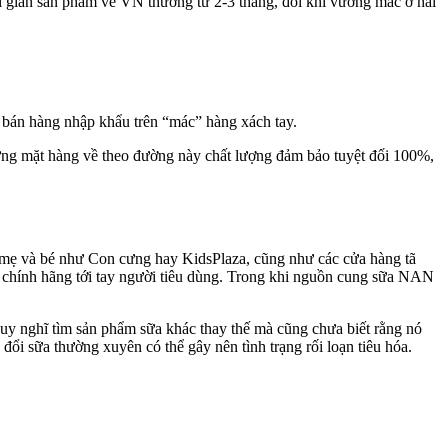
i gian sản phẩm về VN thường từ 2-3 tháng, đôi khi vướng mắc ở hải
ể bán hàng nhập khẩu trên “mác” hàng xách tay.
hững mặt hàng về theo đường này chất lượng đảm bảo tuyệt đối 100%,
ồ mẹ và bé như Con cưng hay KidsPlaza, cũng như các cửa hàng tã
g chính hãng tới tay người tiêu dùng. Trong khi nguồn cung sữa NAN
uy nghĩ tìm sản phẩm sữa khác thay thế mà cũng chưa biết rằng nó
đổi sữa thường xuyên có thể gây nên tình trạng rối loạn tiêu hóa.