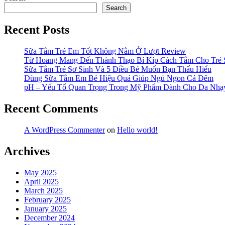
Search
Recent Posts
Sữa Tắm Trẻ Em Tốt Không Nằm Ở Lượt Review
Từ Hoang Mang Đến Thành Thạo Bí Kíp Cách Tắm Cho Trẻ 
Sữa Tắm Trẻ Sơ Sinh Và 5 Điều Bé Muốn Bạn Thấu Hiểu
Dùng Sữa Tắm Em Bé Hiệu Quả Giúp Ngủ Ngon Cả Đêm
pH – Yếu Tố Quan Trọng Trong Mỹ Phẩm Dành Cho Da Nh
Recent Comments
A WordPress Commenter
on
Hello world!
Archives
May 2025
April 2025
March 2025
February 2025
January 2025
December 2024