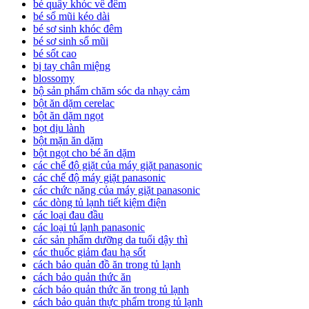
bé quấy khóc về đêm
bé sổ mũi kéo dài
bé sơ sinh khóc đêm
bé sơ sinh sổ mũi
bé sốt cao
bị tay chân miệng
blossomy
bộ sản phẩm chăm sóc da nhạy cảm
bột ăn dặm cerelac
bột ăn dặm ngọt
bọt dịu lành
bột mặn ăn dặm
bột ngọt cho bé ăn dặm
các chế độ giặt của máy giặt panasonic
các chế độ máy giặt panasonic
các chức năng của máy giặt panasonic
các dòng tủ lạnh tiết kiệm điện
các loại đau đầu
các loại tủ lạnh panasonic
các sản phẩm dưỡng da tuổi dậy thì
các thuốc giảm đau hạ sốt
cách bảo quản đồ ăn trong tủ lạnh
cách bảo quản thức ăn
cách bảo quản thức ăn trong tủ lạnh
cách bảo quản thực phẩm trong tủ lạnh