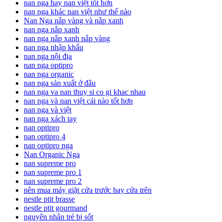
nan nga hay nan việt tốt hơn
nan nga khác nan việt như thế nào
Nan Nga nắp vàng và nắp xanh
nan nga nắp xanh
nan nga nắp xanh nắp vàng
nan nga nhập khẩu
nan nga nội địa
nan nga optipro
nan nga organic
nan nga sản xuất ở đâu
nan nga va nan thuy si co gi khac nhau
nan nga và nan việt cái nào tốt hơn
nan nga và việt
nan nga xách tay
nan optipro
nan optipro 4
nan optipro nga
Nan Organic Nga
nan supreme pro
nan supreme pro 1
nan supreme pro 2
nên mua máy giặt cửa trước hay cửa trên
nestle ptit brasse
nestle ptit gourmand
nguyên nhân trẻ bị sốt