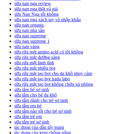
sữa nan nga review
sữa nan nga thật và giả
sữa Nan Nga tốt không
sữa nan nga xách tay và nhập khẩu
sữa nan organic
sữa nan pha sẵn
sữa nan supreme
sữa nan supreme 1
sữa nan vàng
sữa rửa mặt amino acid có tốt không
sữa rửa mặt dưỡng sáng
sữa rửa mặt lành tính
sữa rửa mặt nhiều bọt
sữa rửa mặt tạo bọt cho da khô nhạy cảm
sữa rửa mặt tạo bọt hada labo
sữa rửa mặt tạo bọt không chứa xà phòng
sữa tắm bé sơ sinh
sữa tắm cho bé da khô
sữa tắm dành cho trẻ sơ sinh
sữa tắm em bé
sữa tắm nào tốt cho trẻ sơ sinh
sữa tắm trẻ em
sữa tắm trẻ sơ sinh
tác dụng của dầu tẩy trang
tác dụng của kem chống nắng