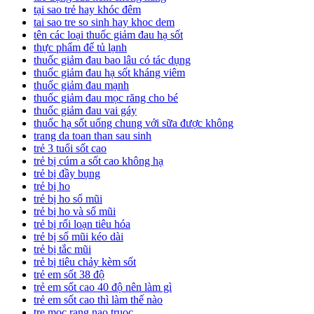
tại sao trẻ hay khóc đêm
tai sao tre so sinh hay khoc dem
tên các loại thuốc giảm đau hạ sốt
thực phẩm để tủ lạnh
thuốc giảm đau bao lâu có tác dụng
thuốc giảm đau hạ sốt kháng viêm
thuốc giảm đau mạnh
thuốc giảm đau mọc răng cho bé
thuốc giảm đau vai gáy
thuốc hạ sốt uống chung với sữa được không
trang da toan than sau sinh
trẻ 3 tuổi sốt cao
trẻ bị cúm a sốt cao không hạ
trẻ bị đầy bụng
trẻ bị ho
trẻ bị ho sổ mũi
trẻ bị ho và sổ mũi
trẻ bị rối loạn tiêu hóa
trẻ bị sổ mũi kéo dài
trẻ bị tắc mũi
trẻ bị tiêu chảy kèm sốt
trẻ em sốt 38 độ
trẻ em sốt cao 40 độ nên làm gì
trẻ em sốt cao thì làm thế nào
tre moc rang nao truoc