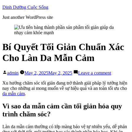
Skip
Dinh Dưỡng Cuộc Sống
to
Just another WordPress site
content
Bí Quyết Tối Giản Chuẩn Xác
Cho Làn Da Mẫn Cảm
Posted
on
admin
May 2, 2025
May 2, 2025
Leave a comment
by
Bí
Quyết
Xu hướng chăm sóc tối giản đang trở thành giải pháp lý tưởng hiện
Tối
nay cho những ai mong muốn về sự hiệu quả và an toàn tối ưu cho
Giản
da mẫn cảm
.
Chuẩn
Xác
Vì sao da mẫn cảm cần tối giản hóa quy
Cho
trình chăm sóc?
Làn
Da
Mẫn
Làn da mẫn cảm thường có lớp màng bảo vệ tự nhiên yếu, dễ phản
Cảm
ứng với thời tiết, môi trường hay các thành phần hóa học. Khi áp