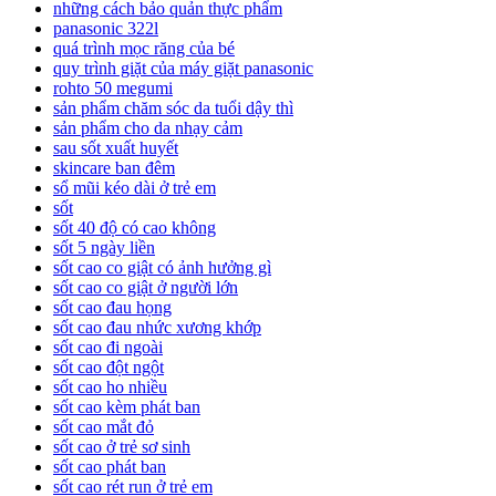
những cách bảo quản thực phẩm
panasonic 322l
quá trình mọc răng của bé
quy trình giặt của máy giặt panasonic
rohto 50 megumi
sản phẩm chăm sóc da tuổi dậy thì
sản phẩm cho da nhạy cảm
sau sốt xuất huyết
skincare ban đêm
sổ mũi kéo dài ở trẻ em
sốt
sốt 40 độ có cao không
sốt 5 ngày liền
sốt cao co giật có ảnh hưởng gì
sốt cao co giật ở người lớn
sốt cao đau họng
sốt cao đau nhức xương khớp
sốt cao đi ngoài
sốt cao đột ngột
sốt cao ho nhiều
sốt cao kèm phát ban
sốt cao mắt đỏ
sốt cao ở trẻ sơ sinh
sốt cao phát ban
sốt cao rét run ở trẻ em