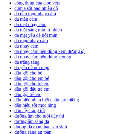
công dụng của aloe vera
cúm a sốt bao nhiêu độ
da dầu mụn nhạy cảm
da mẫn cảm
da mặt nhạy cảm
da mặt sáng mịn tự nhiên
da mặt yếu dễ nổi mụn
da mụn nhạy cảm
da nhạy cảm
da nhạy cảm nên dùng kem dưỡng gì
da nhạy cảm nên dùng kem gì
da trắng sáng
da yếu dễ nổi mụn
dầu gội cho bé
dầu gội cho em bé
dầu gội cho trẻ em
dầu gội đầu trẻ em
dầu gội trẻ em
dấu hiệu nhận biết chân tay miệng
dấu hiệu sốt mọc răng
dầu tẩy trang tốt
dưỡng ẩm cho tuổi dậy thì
dưỡng ẩm sáng da
duong da toan than sau sinh
dưỡng sáng an toàn