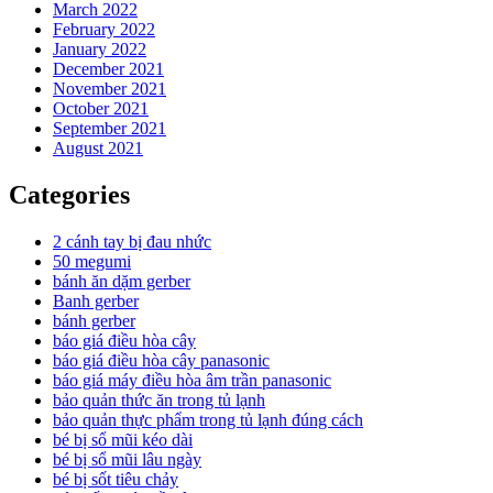
March 2022
February 2022
January 2022
December 2021
November 2021
October 2021
September 2021
August 2021
Categories
2 cánh tay bị đau nhức
50 megumi
bánh ăn dặm gerber
Banh gerber
bánh gerber
báo giá điều hòa cây
báo giá điều hòa cây panasonic
báo giá máy điều hòa âm trần panasonic
bảo quản thức ăn trong tủ lạnh
bảo quản thực phẩm trong tủ lạnh đúng cách
bé bị sổ mũi kéo dài
bé bị sổ mũi lâu ngày
bé bị sốt tiêu chảy