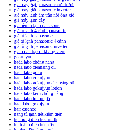
giá máy giặt panasonic cửa trước
giá máy giặt panasonic inverter
giá máy lạnh âm trần nối ống gió
giá máy lạnh cây
giá tiền tủ lạnh panasonic
giá tủ lạnh 4 cánh panasonic
giá tủ lạnh panasonic
giá tủ lạnh panasonic 4 cánh
giá tủ lạnh panasonic inverter
giảm đau hạ sốt kháng viêm
goku jyun
hada labo chống nắng
hada labo cleansing oil
hada labo goku
hada labo gokujyun
hada labo gokujyun cleansing oil
hada labo gokujyun lotion
hada labo kem chống nắng
hada labo lotion giá
hadalabo gokujyun
hair essence
hãng tủ lạnh tiết kiệm điện
hệ thống điều hòa multi
hình ảnh điều hòa cây
ho đau đầu chóng mặt