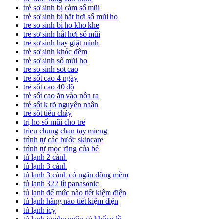
trẻ sơ sinh bị cảm sổ mũi
trẻ sơ sinh bị hắt hơi sổ mũi ho
tre so sinh bi ho kho khe
trẻ sơ sinh hắt hơi sổ mũi
trẻ sơ sinh hay giật mình
trẻ sơ sinh khóc đêm
trẻ sơ sinh sổ mũi ho
tre so sinh sot cao
trẻ sốt cao 4 ngày
trẻ sốt cao 40 độ
trẻ sốt cao ăn vào nôn ra
trẻ sốt k rõ nguyên nhân
trẻ sốt tiêu chảy
trị ho sổ mũi cho trẻ
trieu chung chan tay mieng
trình tự các bước skincare
trình tự mọc răng của bé
tủ lạnh 2 cánh
tủ lạnh 3 cánh
tủ lạnh 3 cánh có ngăn đông mềm
tủ lạnh 322 lít panasonic
tủ lạnh để mức nào tiết kiệm điện
tủ lạnh hãng nào tiết kiệm điện
tủ lạnh icy
tủ lạnh jumbo ngăn đá khổng lồ