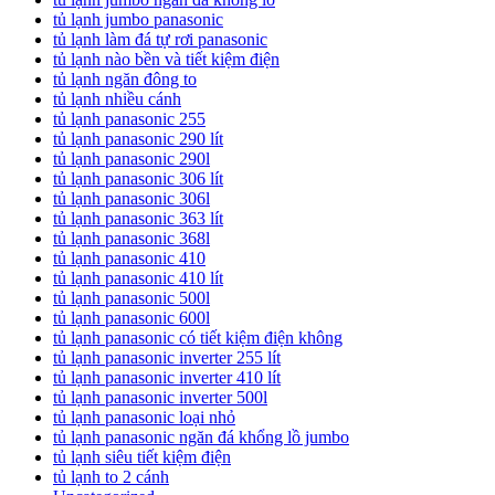
tủ lạnh jumbo panasonic
tủ lạnh làm đá tự rơi panasonic
tủ lạnh nào bền và tiết kiệm điện
tủ lạnh ngăn đông to
tủ lạnh nhiều cánh
tủ lạnh panasonic 255
tủ lạnh panasonic 290 lít
tủ lạnh panasonic 290l
tủ lạnh panasonic 306 lít
tủ lạnh panasonic 306l
tủ lạnh panasonic 363 lít
tủ lạnh panasonic 368l
tủ lạnh panasonic 410
tủ lạnh panasonic 410 lít
tủ lạnh panasonic 500l
tủ lạnh panasonic 600l
tủ lạnh panasonic có tiết kiệm điện không
tủ lạnh panasonic inverter 255 lít
tủ lạnh panasonic inverter 410 lít
tủ lạnh panasonic inverter 500l
tủ lạnh panasonic loại nhỏ
tủ lạnh panasonic ngăn đá khổng lồ jumbo
tủ lạnh siêu tiết kiệm điện
tủ lạnh to 2 cánh