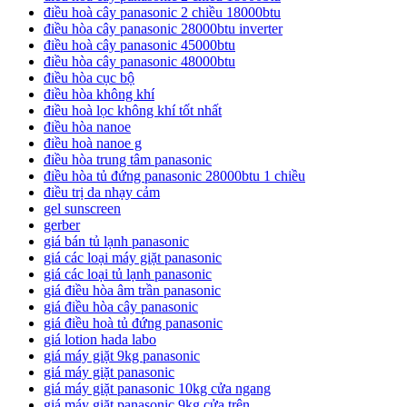
điều hoà cây panasonic 2 chiều 18000btu
điều hòa cây panasonic 28000btu inverter
điều hoà cây panasonic 45000btu
điều hòa cây panasonic 48000btu
điều hòa cục bộ
điều hòa không khí
điều hoà lọc không khí tốt nhất
điều hòa nanoe
điều hoà nanoe g
điều hòa trung tâm panasonic
điều hòa tủ đứng panasonic 28000btu 1 chiều
điều trị da nhạy cảm
gel sunscreen
gerber
giá bán tủ lạnh panasonic
giá các loại máy giặt panasonic
giá các loại tủ lạnh panasonic
giá điều hòa âm trần panasonic
giá điều hòa cây panasonic
giá điều hoà tủ đứng panasonic
giá lotion hada labo
giá máy giặt 9kg panasonic
giá máy giặt panasonic
giá máy giặt panasonic 10kg cửa ngang
giá máy giặt panasonic 9kg cửa trên