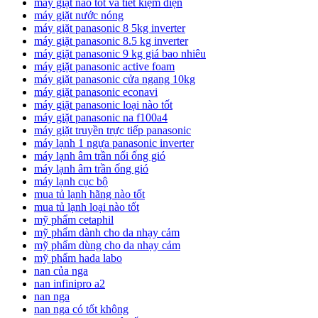
máy giặt nào tốt và tiết kiệm điện
máy giặt nước nóng
máy giặt panasonic 8 5kg inverter
máy giặt panasonic 8.5 kg inverter
máy giặt panasonic 9 kg giá bao nhiêu
máy giặt panasonic active foam
máy giặt panasonic cửa ngang 10kg
máy giặt panasonic econavi
máy giặt panasonic loại nào tốt
máy giặt panasonic na f100a4
máy giặt truyền trực tiếp panasonic
máy lạnh 1 ngựa panasonic inverter
máy lạnh âm trần nối ống gió
máy lạnh âm trần ống gió
máy lạnh cục bộ
mua tủ lạnh hãng nào tốt
mua tủ lạnh loại nào tốt
mỹ phẩm cetaphil
mỹ phẩm dành cho da nhạy cảm
mỹ phẩm dùng cho da nhạy cảm
mỹ phẩm hada labo
nan của nga
nan infinipro a2
nan nga
nan nga có tốt không