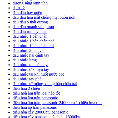
dưỡng sáng lành tính
đạm a2
đau đầu hay quên
đau đầu hoa mắt chóng mặt buồn nôn
đau đầu ở thái dương
đau đầu quanh vùng trán
đau đầu run tay chân
đau nhức 1 bên chân
đau nhức 1 bên chân phải
đau nhức 1 bên chân trái
đau nhức 2 bên vai
đau nhức hai cánh tay
đau nhức lưng
đau nhức mu bàn tay
đau nhức ở khuỷu tay
đau nhức tai khi nuốt nước bọt
đau nhức tay phải
đau nhức từ mông xuống bắp chân trái
điều hoà 2 chiều
điều hoà âm trần loại nào tốt
điều hoà âm trần panasonic
điều hòa âm trần panasonic 24000btu 1 chiều inverter
điều hòa áp trần panasonic
điều hòa cây 28000btu panasonic
điều hòa cây panasonic 2 chiều 18000btu