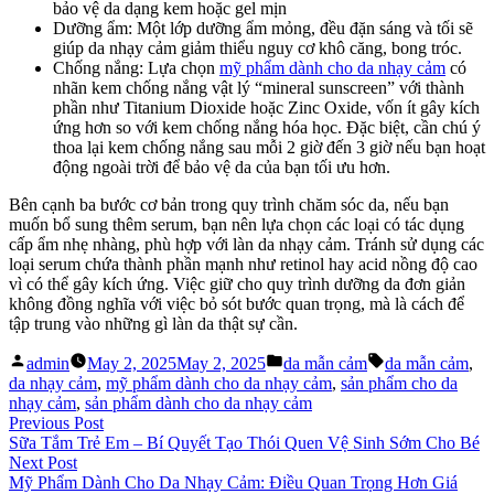
bảo vệ da dạng kem hoặc gel mịn
Dưỡng ẩm: Một lớp dưỡng ẩm mỏng, đều đặn sáng và tối sẽ
giúp da nhạy cảm giảm thiểu nguy cơ khô căng, bong tróc.
Chống nắng: Lựa chọn
mỹ phẩm dành cho da nhạy cảm
có
nhãn kem chống nắng vật lý “mineral sunscreen” với thành
phần như Titanium Dioxide hoặc Zinc Oxide, vốn ít gây kích
ứng hơn so với kem chống nắng hóa học. Đặc biệt, cần chú ý
thoa lại kem chống nắng sau mỗi 2 giờ đến 3 giờ nếu bạn hoạt
động ngoài trời để bảo vệ da của bạn tối ưu hơn.
Bên cạnh ba bước cơ bản trong quy trình chăm sóc da, nếu bạn
muốn bổ sung thêm serum, bạn nên lựa chọn các loại có tác dụng
cấp ẩm nhẹ nhàng, phù hợp với làn da nhạy cảm. Tránh sử dụng các
loại serum chứa thành phần mạnh như retinol hay acid nồng độ cao
vì có thể gây kích ứng. Việc giữ cho quy trình dưỡng da đơn giản
không đồng nghĩa với việc bỏ sót bước quan trọng, mà là cách để
tập trung vào những gì làn da thật sự cần.
Posted
Posted
Tags:
admin
May 2, 2025
May 2, 2025
da mẫn cảm
da mẫn cảm
,
by
in
da nhạy cảm
,
mỹ phẩm dành cho da nhạy cảm
,
sản phẩm cho da
nhạy cảm
,
sản phẩm dành cho da nhạy cảm
Post
Previous
Previous Post
post:
Sữa Tắm Trẻ Em – Bí Quyết Tạo Thói Quen Vệ Sinh Sớm Cho Bé
navigation
Next
Next Post
post:
Mỹ Phẩm Dành Cho Da Nhạy Cảm: Điều Quan Trọng Hơn Giá