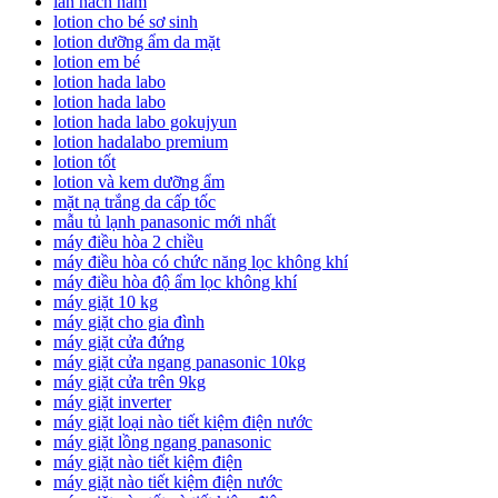
lan nach nam
lotion cho bé sơ sinh
lotion dưỡng ẩm da mặt
lotion em bé
lotion hada labo
lotion hada labo
lotion hada labo gokujyun
lotion hadalabo premium
lotion tốt
lotion và kem dưỡng ẩm
mặt nạ trắng da cấp tốc
mẫu tủ lạnh panasonic mới nhất
máy điều hòa 2 chiều
máy điều hòa có chức năng lọc không khí
máy điều hòa độ ẩm lọc không khí
máy giặt 10 kg
máy giặt cho gia đình
máy giặt cửa đứng
máy giặt cửa ngang panasonic 10kg
máy giặt cửa trên 9kg
máy giặt inverter
máy giặt loại nào tiết kiệm điện nước
máy giặt lồng ngang panasonic
máy giặt nào tiết kiệm điện
máy giặt nào tiết kiệm điện nước