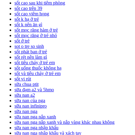
sốt cao sau khi tiêm phòng
sốt cao trên 39
sốt cao viêm họng
sốt k hạ ở trẻ
sốt k nên ăn gì
sốt mọc răng hàm ở trẻ
sốt mọc răng ở trẻ nhỏ
sốt ở trẻ
sot o tre so sinh
sốt phát ban ở trẻ
sốt rét nên làm gì
sốt tiêu chảy ở trẻ em
sốt uống thuốc không hạ
sốt và tiêu chảy ở trẻ em
sốt vi rút
sữa chua ptit
sữa đạm a2 và 5hmo
sữa nan a2
sữa nan của nga
sữa nan infinipro
sữa nan nga
sữa nan nga nắp xanh
sữa nan nga nắp xanh và nắp vàng khác nhau không
sữa nan nga nhập khẩu
sữa nan nga nhập khẩu và xách tay