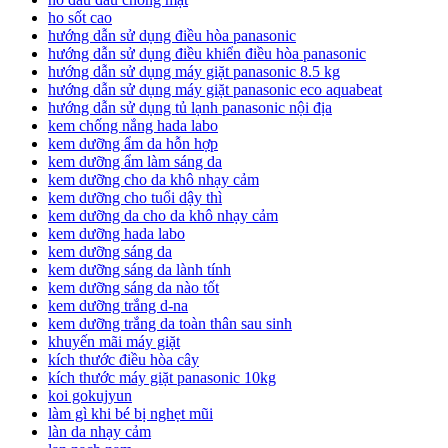
ho sốt cao
hướng dẫn sử dụng điều hòa panasonic
hướng dẫn sử dụng điều khiển điều hòa panasonic
hướng dẫn sử dụng máy giặt panasonic 8.5 kg
hướng dẫn sử dụng máy giặt panasonic eco aquabeat
hướng dẫn sử dụng tủ lạnh panasonic nội địa
kem chống nắng hada labo
kem dưỡng ẩm da hỗn hợp
kem dưỡng ẩm làm sáng da
kem dưỡng cho da khô nhạy cảm
kem dưỡng cho tuổi dậy thì
kem dưỡng da cho da khô nhạy cảm
kem dưỡng hada labo
kem dưỡng sáng da
kem dưỡng sáng da lành tính
kem dưỡng sáng da nào tốt
kem dưỡng trắng d-na
kem dưỡng trắng da toàn thân sau sinh
khuyến mãi máy giặt
kích thước điều hòa cây
kích thước máy giặt panasonic 10kg
koi gokujyun
làm gì khi bé bị nghẹt mũi
làn da nhạy cảm