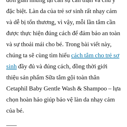
đơn giản nhưng lại cần sự cẩn thận và chú ý
sơ
đặc biệt. Làn da của trẻ sơ sinh rất nhạy cảm
sinh
đầy
và dễ bị tổn thương, vì vậy, mỗi lần tắm cần
đủ
được thực hiện đúng cách để đảm bảo an toàn
dành
và sự thoải mái cho bé. Trong bài viết này,
cho
bố
chúng ta sẽ cùng tìm hiểu
cách tắm cho trẻ sơ
mẹ
sinh
đầy đủ và đúng cách, đồng thời giới
thiệu sản phẩm Sữa tắm gội toàn thân
Cetaphil Baby Gentle Wash & Shampoo – lựa
chọn hoàn hảo giúp bảo vệ làn da nhạy cảm
của bé.