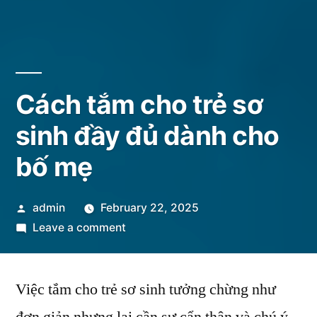
Cách tắm cho trẻ sơ
sinh đầy đủ dành cho
bố mẹ
Posted
admin
February 22, 2025
by
on
Leave a comment
Cách
tắm
Việc tắm cho trẻ sơ sinh tưởng chừng như
cho
trẻ